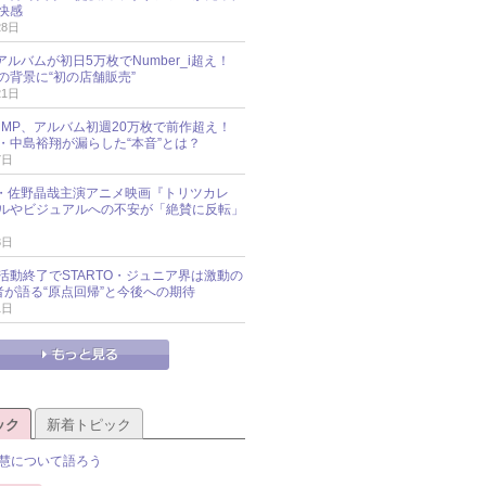
快感
28日
新アルバムが初日5万枚でNumber_i超え！
の背景に“初の店舗販売”
21日
y!JUMP、アルバム初週20万枚で前作超え！
・中島裕翔が漏らした“本音”とは？
7日
oup・佐野晶哉主演アニメ映画『トリツカレ
ルやビジュアルへの不安が「絶賛に反転」
3日
活動終了でSTARTO・ジュニア界は激動の
識者が語る“原点回帰”と今後への期待
1日
ック
新着トピック
慧について語ろう