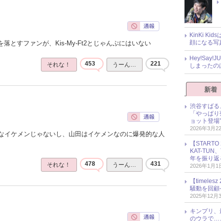
KinKi K
顔になる写
落とすファンが、Kis-My-Ft2とじゃんぷにはいない
Hey!Sa
453
221
それな！
うーん…
しまったの
新着
渋谷すばる
「やっぱり
ョット登場
2026年3月2
なイケメンじゃないし、山田はイケメンなのに爆発的な人
【START
KAT-TU
年を振り返
478
431
それな！
うーん…
2026年1月1
【timel
騒動を回顧
2025年12月
キンプリ、
のウラで…