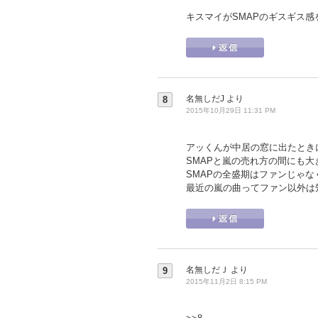
キスマイがSMAPのギスギス
名無しだJ
より
8
2015年10月29日 11:31 PM
アッくんが中居の窓に出たときに
SMAPと嵐の売れ方の間にも
SMAPの全盛期はファンじゃ
最近の嵐の曲ってファン以外は
名無しだＪ
より
9
2015年11月2日 8:15 PM