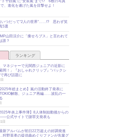
“ドヤ顔嵐”に“女装嵐”まで!? 6枚の写真
で、進化を遂げた嵐を目撃せよ！
idsはいつだって“2人の世界”……!? 思わず笑
真5選
y!JUMP山田涼介に「痩せろブス」と言われて
は誰？
ランキング
、マネジャーで元関西ジュニアの近影に
菊岡！」『おしゃれクリップ』“バックシ
”で再び話題に
2日
O 2025年総まとめ】嵐の活動終了発表に
N、TOKIO解散、ジュニア再編……波乱の一
る
日
esz 2025年炎上事件簿】8人体制始動後からの
――公式サイトで謝罪文発表も
31日
最新アルバムが初日22万超えの好調発進
…狩野英孝の提供曲めぐりファンが先輩グ