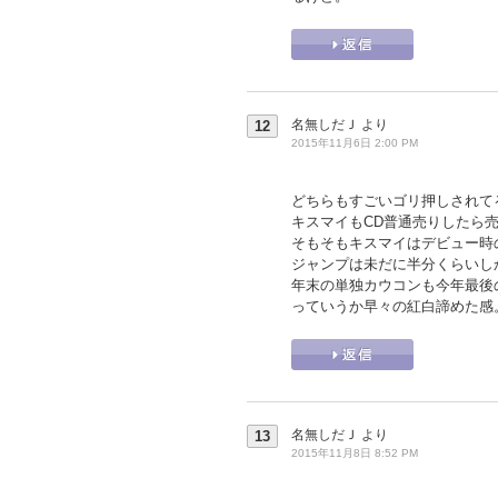
名無しだＪ
より
12
2015年11月6日 2:00 PM
どちらもすごいゴリ押しされて
キスマイもCD普通売りしたら売
そもそもキスマイはデビュー時
ジャンプは未だに半分くらいし
年末の単独カウコンも今年最後
っていうか早々の紅白諦めた感
名無しだＪ
より
13
2015年11月8日 8:52 PM