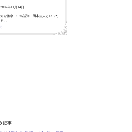
007年11月14日
・知念侑李・中島裕翔・岡本圭人といった
ある…
る