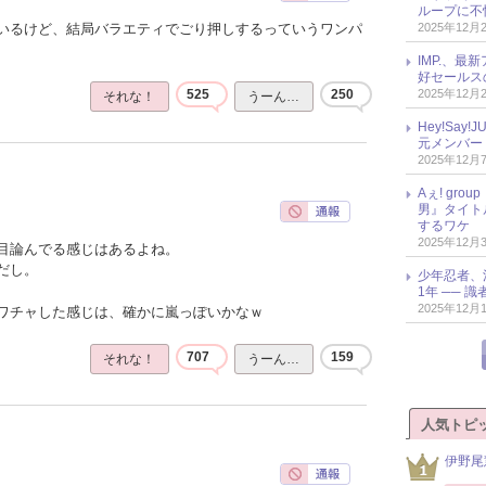
ループに不
2025年12月
いるけど、結局バラエティでごり押しするっていうワンパ
IMP.、最
好セールス
2025年12月
525
250
それな！
うーん…
Hey!Sa
元メンバー
2025年12月
Aぇ! gr
男』タイト
するワケ
2025年12月
目論んでる感じはあるよね。
だし。
少年忍者、
1年 ── 
2025年12月
ワチャした感じは、確かに嵐っぽいかなｗ
707
159
それな！
うーん…
人気トピ
伊野尾