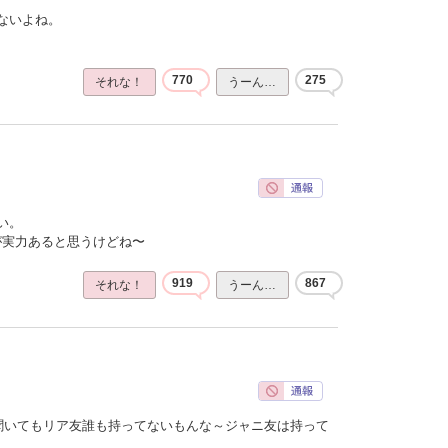
ないよね。
770
275
それな！
うーん…
い。
ほうが実力あると思うけどね〜
919
867
それな！
うーん…
聞いてもリア友誰も持ってないもんな～ジャニ友は持って