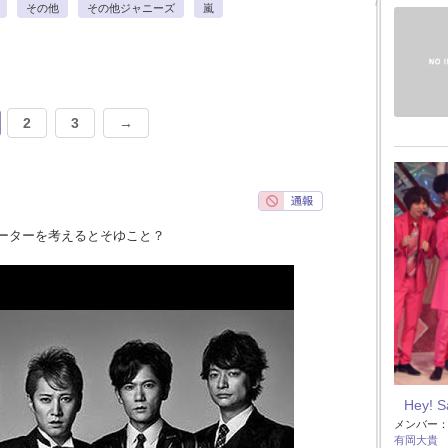
その他
その他ジャニーズ
嵐
2
3
→
ーターを考えるとそゆこと？
Hey! 
メンバー
有岡大貴