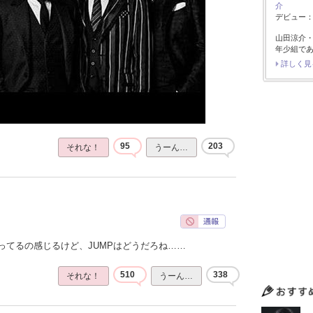
介
デビュー：2
山田涼介
年少組で
詳しく見
95
203
それな！
うーん…
ってるの感じるけど、JUMPはどうだろね……
510
338
それな！
うーん…