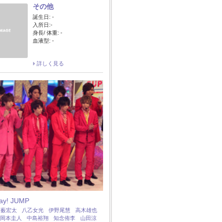
その他
誕生日: -
入所日:-
身長/ 体重: -
血液型: -
詳しく見る
Say! JUMP
：
薮宏太
八乙女光
伊野尾慧
高木雄也
岡本圭人
中島裕翔
知念侑李
山田涼