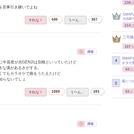
238
コ
感を見事引き継いでよね
SMA
JUM
446
367
それな！
うーん…
214
コ
三宅健
107
コ
SMA
中居君が光GENJIは別格といっていたけど
オタが
大きな溝があるきがする。
94
コ
なくてもカラオケで曲をうたえたけど
知らないでしょ
嵐につ
93
1069
291
コ
それな！
うーん…