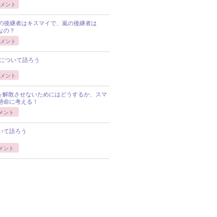
メント
Pの後継者はキスマイで、嵐の後継者は
Pなの？
メント
について語ろう
メント
Pを解散させないためにはどうするか、スマ
懸命に考える！
メント
いて語ろう
メント