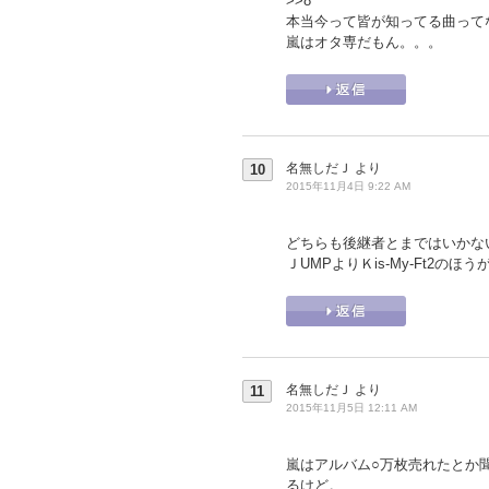
>>8
本当今って皆が知ってる曲って
嵐はオタ専だもん。。。
名無しだＪ
より
10
2015年11月4日 9:22 AM
どちらも後継者とまではいかな
ＪUMPよりＫis-My-Ft2の
名無しだＪ
より
11
2015年11月5日 12:11 AM
嵐はアルバム○万枚売れたとか
るけど。