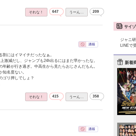
647
209
それな！
うーん…
サイゾ
ジャニ研
LINE
る割にはイマイチだったなぁ。
上激減だし、ジャンプも24h出るにはまだ早かったな。
新着
の年齢が行き過ぎ。中高生から見たらおじさんだもん。
か知名度ない。
のゴリ押しでしょ？
。
415
358
それな！
うーん…