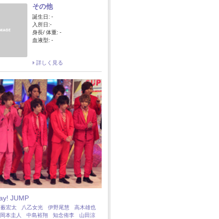
その他
誕生日: -
入所日:-
身長/ 体重: -
血液型: -
詳しく見る
Say! JUMP
：
薮宏太
八乙女光
伊野尾慧
高木雄也
岡本圭人
中島裕翔
知念侑李
山田涼