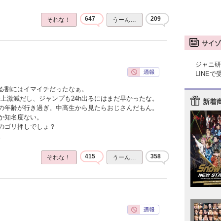
647
209
それな！
うーん…
サイゾ
ジャニ研
LINE
る割にはイマイチだったなぁ。
上激減だし、ジャンプも24h出るにはまだ早かったな。
新着
の年齢が行き過ぎ。中高生から見たらおじさんだもん。
か知名度ない。
のゴリ押しでしょ？
。
415
358
それな！
うーん…