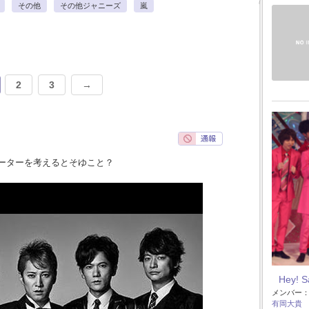
その他
その他ジャニーズ
嵐
2
3
→
ーターを考えるとそゆこと？
Hey! 
メンバー
有岡大貴