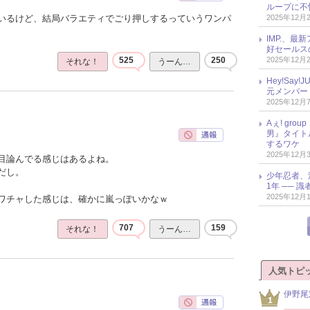
ループに不
2025年12月
いるけど、結局バラエティでごり押しするっていうワンパ
IMP.、最
好セールス
2025年12月
525
250
それな！
うーん…
Hey!Sa
元メンバー
2025年12月
Aぇ! gr
男』タイト
するワケ
2025年12月
目論んでる感じはあるよね。
だし。
少年忍者、
1年 ── 
2025年12月
ワチャした感じは、確かに嵐っぽいかなｗ
707
159
それな！
うーん…
人気トピ
伊野尾