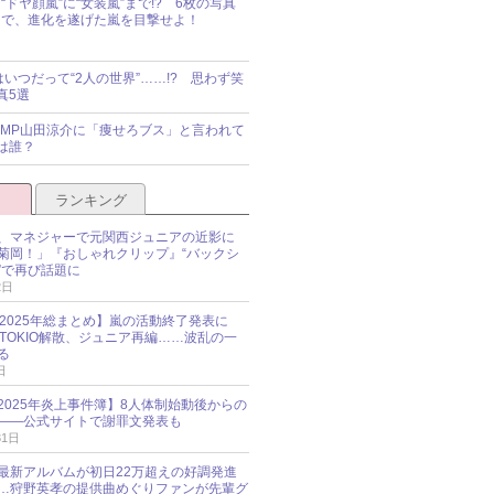
“ドヤ顔嵐”に“女装嵐”まで!? 6枚の写真
で、進化を遂げた嵐を目撃せよ！
idsはいつだって“2人の世界”……!? 思わず笑
真5選
y!JUMP山田涼介に「痩せろブス」と言われて
は誰？
ランキング
、マネジャーで元関西ジュニアの近影に
菊岡！」『おしゃれクリップ』“バックシ
”で再び話題に
2日
O 2025年総まとめ】嵐の活動終了発表に
N、TOKIO解散、ジュニア再編……波乱の一
る
日
esz 2025年炎上事件簿】8人体制始動後からの
――公式サイトで謝罪文発表も
31日
最新アルバムが初日22万超えの好調発進
…狩野英孝の提供曲めぐりファンが先輩グ