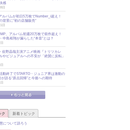
快感
28日
新アルバムが初日5万枚でNumber_i超え！
の背景に“初の店舗販売”
21日
y!JUMP、アルバム初週20万枚で前作超え！
・中島裕翔が漏らした“本音”とは？
7日
oup・佐野晶哉主演アニメ映画『トリツカレ
ルやビジュアルへの不安が「絶賛に反転」
3日
活動終了でSTARTO・ジュニア界は激動の
識者が語る“原点回帰”と今後への期待
1日
ック
新着トピック
慧について語ろう