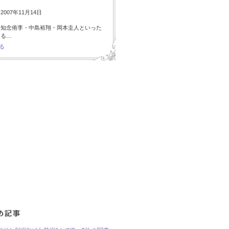
007年11月14日
・知念侑李・中島裕翔・岡本圭人といった
ある…
る