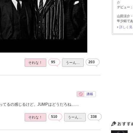
介
デビュー：2
山田涼介
年少組で
詳しく見
95
203
それな！
うーん…
ってるの感じるけど、JUMPはどうだろね……
510
338
それな！
うーん…