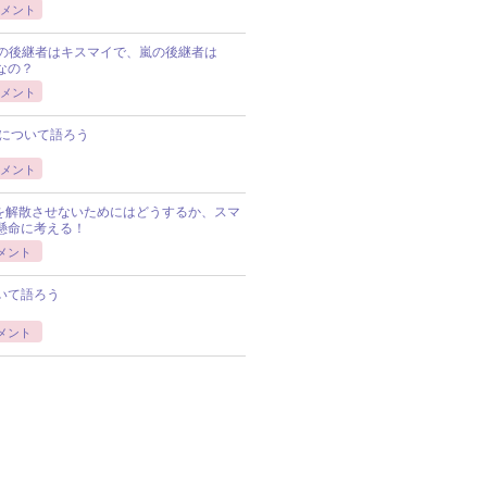
メント
Pの後継者はキスマイで、嵐の後継者は
Pなの？
メント
について語ろう
メント
Pを解散させないためにはどうするか、スマ
懸命に考える！
メント
いて語ろう
メント