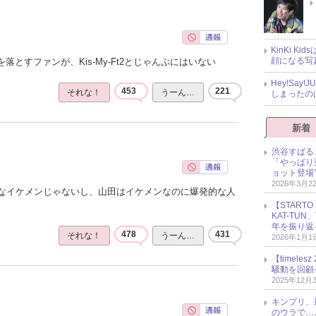
KinKi K
顔になる写
落とすファンが、Kis-My-Ft2とじゃんぷにはいない
Hey!Sa
453
221
それな！
うーん…
しまったの
新着
渋谷すばる
「やっぱり
ョット登場
2026年3月2
なイケメンじゃないし、山田はイケメンなのに爆発的な人
【START
KAT-TU
年を振り返
478
431
それな！
うーん…
2026年1月1
【timel
騒動を回顧
2025年12月
キンプリ、
のウラで…