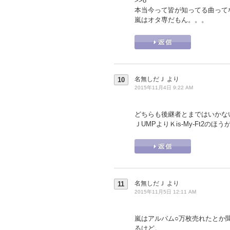
>>8
本当今って皆が知ってる曲って
嵐はオタ専だもん。。。
名無しだＪ
より
10
2015年11月4日 9:22 AM
どちらも後継者とまではいかな
ＪUMPよりＫis-My-Ft2の
名無しだＪ
より
11
2015年11月5日 12:11 AM
嵐はアルバム○万枚売れたとか
るけど。