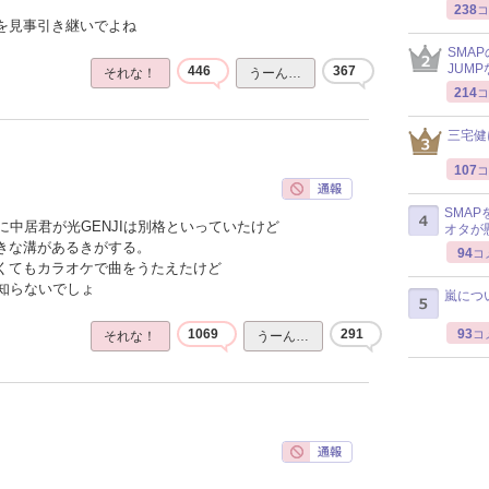
238
コ
感を見事引き継いでよね
SMA
JUM
446
367
それな！
うーん…
214
コ
三宅健
107
コ
SMA
中居君が光GENJIは別格といっていたけど
オタが
大きな溝があるきがする。
94
コ
なくてもカラオケで曲をうたえたけど
知らないでしょ
嵐につ
93
1069
291
コ
それな！
うーん…