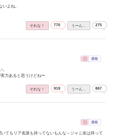
ないよね。
770
275
それな！
うーん…
い。
ほうが実力あると思うけどね〜
919
867
それな！
うーん…
聞いてもリア友誰も持ってないもんな～ジャニ友は持って