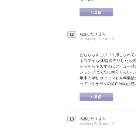
名無しだＪ
より
12
2015年11月6日 2:00 PM
どちらもすごいゴリ押しされて
キスマイもCD普通売りしたら売
そもそもキスマイはデビュー時
ジャンプは未だに半分くらいし
年末の単独カウコンも今年最後
っていうか早々の紅白諦めた感
名無しだＪ
より
13
2015年11月8日 8:52 PM