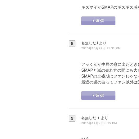
キスマイがSMAPのギスギス
名無しだJ
より
8
2015年10月29日 11:31 PM
アッくんが中居の窓に出たときに
SMAPと嵐の売れ方の間にも
SMAPの全盛期はファンじゃ
最近の嵐の曲ってファン以外は
名無しだＪ
より
9
2015年11月2日 8:15 PM