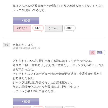
嵐はアルバム○万枚売れたとか聞いてもリア友誰も持ってないもんな～
ジャニ友は持ってるけど。
それな！
647
うーん…
209
名無しだＪ
より
12
2015年11月6日 2:00 PM
どちらもすごいゴリ押しされてる割にはイマイチだったなぁ。
キスマイもCD普通売りしたら売上激減だし、ジャンプも24h出るには
まだ早かったな。
そもそもキスマイはデビュー時の年齢が行き過ぎ。中高生から見たら
おじさんだもん。
ジャンプは未だに半分くらいしか知名度ない。
年末の単独カウコンも今年最後のゴリ押しでしょ？
っていうか早々の紅白諦めた感。