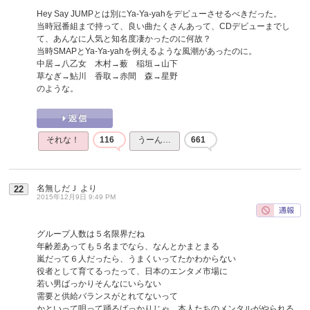
Hey Say JUMPとは別にYa-Ya-yahをデビューさせるべきだった。
当時冠番組まで持って、良い曲たくさんあって、CDデビューまでし
て、あんなに人気と知名度凄かったのに何故？
当時SMAPとYa-Ya-yahを例えるような風潮があったのに。
中居→八乙女 木村→薮 稲垣→山下
草なぎ→鮎川 香取→赤間 森→星野
のような。
それな！
116
うーん…
661
名無しだＪ
より
22
2015年12月9日 9:49 PM
グループ人数は５名限界だね
年齢差あっても５名までなら、なんとかまとまる
嵐だって６人だったら、うまくいってたかわからない
役者として育てるったって、日本のエンタメ市場に
若い男ばっかりそんなにいらない
需要と供給バランスがとれてないって
かといって唄って踊るばっかりじゃ、本人たちのメンタルがやられる