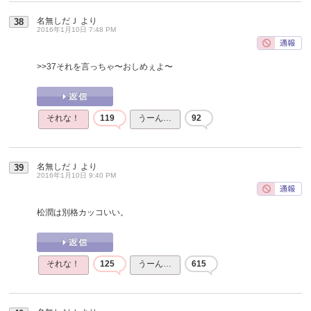
名無しだＪ
より
38
2016年1月10日 7:48 PM
>>37
それを言っちゃ〜おしめぇよ〜
それな！
119
うーん…
92
名無しだＪ
より
39
2016年1月10日 9:40 PM
松潤は別格カッコいい。
それな！
125
うーん…
615