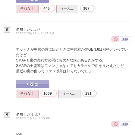
それな！
446
うーん…
367
名無しだJ
より
8
2015年10月29日 11:31 PM
アッくんが中居の窓に出たときに中居君が光GENJIは別格といってい
たけど
SMAPと嵐の売れ方の間にも大きな溝があるきがする。
SMAPの全盛期はファンじゃなくてもカラオケで曲をうたえたけど
最近の嵐の曲ってファン以外は知らないでしょ
それな！
1069
うーん…
291
名無しだＪ
より
9
2015年11月2日 8:15 PM
>>8