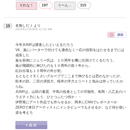
それな！
197
うーん…
315
名無しだＪ
より
19
2015年11月28日 12:22 AM
今年JUNPは躍進したといえるだろう
V6、嵐にバーターで付けても遜色なく一応の役割をはたせるまでには
成長した
嵐を前例にジュリー氏は、１０周年を機に仕掛けてくるだろう。
嵐が飛躍的に伸びたのも１０周年の前々年から。
紅白出場も１０周年の年が初。
もともとイモくさいグループでここまで伸びるとは思わなかったが、
松本の顔、二宮の演技力、桜井の学力エリートと強みは持っていたか
らね。
JUNPは、山田の素質、中島の役者としての可能性、有岡・八乙女のバ
ラエティ力にもう、ひとつふたつ何か・・
伊野尾にアート作品でも作らせるか、岡本にCNNでレポーターか
ZEROで来日アーティストにインタビューでもさせるか、など何か使い
道を考えろ