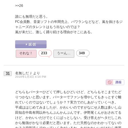
>>26
誰にも無理だと思う。
FC会員数、音楽ソフトの年間売上、パワランなどなど、嵐を抜けるジ
ャニーズのタレントはもう出ないのでは？
嵐が未だに、激しく踊り続ける理由がそこにある。
それな！
233
うーん…
349
名無しだＪ
より
31
2016年1月3日 4:16 PM
どちらもバーターひどくて押しもひどいけど、どちらもそこまでたど
りつかないと思います。バーターでファンを増やしてもきっとすぐ離
れていくのではないでしょうか？？実力でのしあがっていくべき。
平成ははじめてみましたが、かわいいのですがなにせ人数は多いし山
田知念中島有岡以外ちんぷんかんぷんです。伊野尾くんがおされてる
けど、かわいいだけでとくにぱっとしない。受け答えがヘタだしこれ
から勉強がかなり必要だと思います。ただ天然なのかわかってないの
か？？空気読んでやっていく力がいるね。ただかわいいだけなら後輩