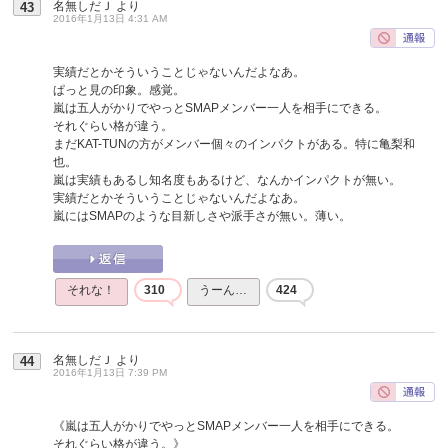
名無しだＪ
より
43
2016年1月13日 4:31 AM
実績だとかそういうことじゃないんだよなあ。
ぱっと見の印象。感覚。
嵐は五人がかりでやっとSMAPメンバー一人を相手にできる。
それぐらい格が違う。
まだKAT-TUNの方がメンバー個々のインパクトがある。特に亀梨和
也。
嵐は実績もあるし知名度もあるけど、なんかインパクトが無い。
実績だとかそういうことじゃないんだよなあ。
嵐にはSMAPのような目新しさや派手さが無い。薄い。
それな！
310
うーん…
424
名無しだＪ
より
44
2016年1月13日 7:39 PM
《嵐は五人がかりでやっとSMAPメンバー一人を相手にできる。
それぐらい格が違う。》