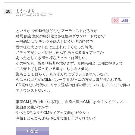
もうふ
より
18
2015年11月26日 6:17 PM
というか 今の時代はどんな アーティストだろうが
結局 娯楽 文化の細分化と多様性やダウンロードなどで
一般的に コンテンツを購入しにくい冬の時代で
昔の様な大ヒット曲は生まれにくくなった時代。
メディアがぐいぐい押し込んで あらゆるタイアップが
あったとしても 昔の様な大ヒットは難しい。
その中でも、あまり特典を増やさず、形態も殆どは2種に押さえて
この売上げを保っている嵐は、むしろ大健闘。
嵐もここ しばらく、もうそんなにプッシュされていない。
今は三代目とかEXILEグループ 他ジャニの方がよほど押されてる。
CD売れない時代のミリオン達成のはずの新アルバムもメディアで何の
アナウンスもないし。
事実CMも沢山出ている割に、自身出演のCMには 全くタイアップに
嵐自身の曲がつかず
やっと3年ぶりのCMタイアップ曲が ゼクシィ
今後もどんどん あらゆる形で落し下げられていく