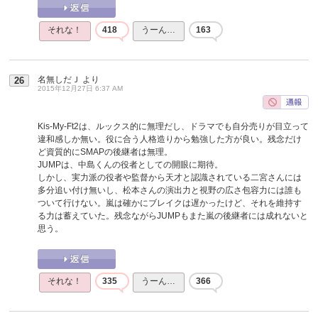
それな！
418
うーん…
163
名無しだＪ
より
26
2015年12月27日 6:37 AM
Kis-My-Ft2は、ルックス的に無理だし、ドラマでも自分売りが目立って
違和感しか無い。役に合う人格造りから勉強した方が良い。残念だけ
ど資質的にSMAPの後継者は無理。
JUMPは、中島くんの役者としての開眼に期待。
しかし、実力派の役者や監督から天才と認識されている二宮さんには
多分追い付け無いし、松本さんの演出力と視野の広さ包容力には誰も
ついて行けない。嵐は確かにブレイクは遅かったけど、それを維持す
る力は蓄えていた。残念ながらJUMPもまた嵐の後継者には成れないと
思う。
それな！
335
うーん…
366