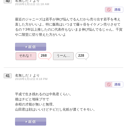
名無しだＪ
より
40
2016年1月11日 11:18 AM
最近のジャニーズは若手が伸び悩んでるんだから売り出す若手を考え
直した方がいいよ。特に飯島はいつまで藤ヶ谷をイケメン売りさせて
るの？3年以上推したのに代表作もないまま伸び悩んでるじゃん。千賀
や二階堂に切り替えた方がいいよ
それな！
268
うーん…
228
名無しだＪ
より
41
2016年1月12日 8:18 PM
平成で生き残れるのは中島君くらい。
後はチビと地味ブサで
余程の才能が無いと無理。
山田君は顔はいいけどチビだし化粧が濃くてキモい。