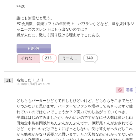
>>26
誰にも無理だと思う。
FC会員数、音楽ソフトの年間売上、パワランなどなど、嵐を抜けるジ
ャニーズのタレントはもう出ないのでは？
嵐が未だに、激しく踊り続ける理由がそこにある。
それな！
233
うーん…
349
名無しだＪ
より
31
2016年1月3日 4:16 PM
どちらもバーターひどくて押しもひどいけど、どちらもそこまでたど
りつかないと思います。バーターでファンを増やしてもきっとすぐ離
れていくのではないでしょうか？？実力でのしあがっていくべき。
平成ははじめてみましたが、かわいいのですがなにせ人数は多いし山
田知念中島有岡以外ちんぷんかんぷんです。伊野尾くんがおされてる
けど、かわいいだけでとくにぱっとしない。受け答えがヘタだしこれ
から勉強がかなり必要だと思います。ただ天然なのかわかってないの
か？？空気読んでやっていく力がいるね。ただかわいいだけなら後輩