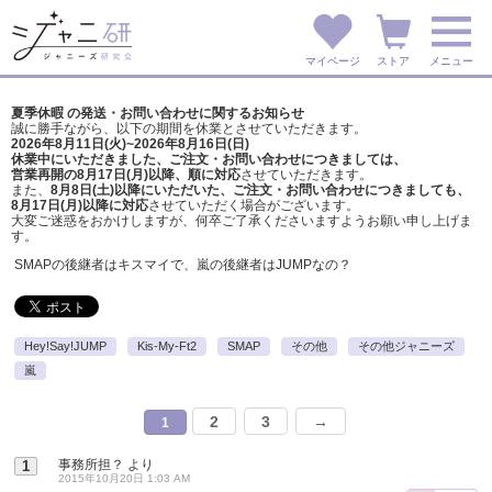
マイページ
ストア
メニュー
夏季休暇 の発送・お問い合わせに関するお知らせ
誠に勝手ながら、以下の期間を休業とさせていただきます。
2026年8月11日(火)~2026年8月16日(日)
休業中にいただきました、ご注文・お問い合わせにつきましては、
営業再開の8月17日(月)以降、順に対応
させていただきます。
また、
8月8日(土)以降にいただいた、ご注文・
お問い合わせにつきましても、
8月17日(月)以降に対応
させていただく場合がございます。
大変ご迷惑をおかけしますが、
何卒ご了承くださいますようお願い申し上げま
す。
SMAPの後継者はキスマイで、嵐の後継者はJUMPなの？
Hey!Say!JUMP
Kis-My-Ft2
SMAP
その他
その他ジャニーズ
嵐
2
3
→
1
事務所担？
より
1
2015年10月20日 1:03 AM