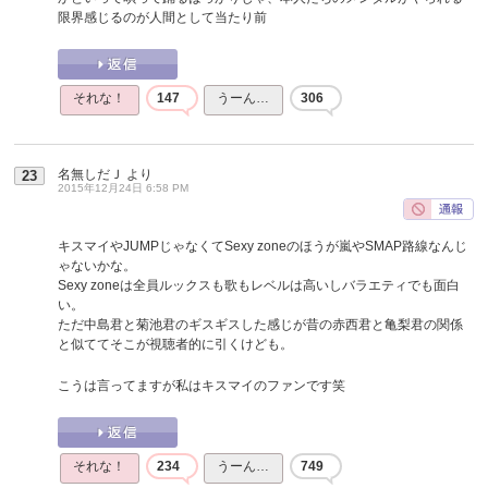
限界感じるのが人間として当たり前
それな！
147
うーん…
306
名無しだＪ
より
23
2015年12月24日 6:58 PM
キスマイやJUMPじゃなくてSexy zoneのほうが嵐やSMAP路線なんじ
ゃないかな。
Sexy zoneは全員ルックスも歌もレベルは高いしバラエティでも面白
い。
ただ中島君と菊池君のギスギスした感じが昔の赤西君と亀梨君の関係
と似ててそこが視聴者的に引くけども。
こうは言ってますが私はキスマイのファンです笑
それな！
234
うーん…
749