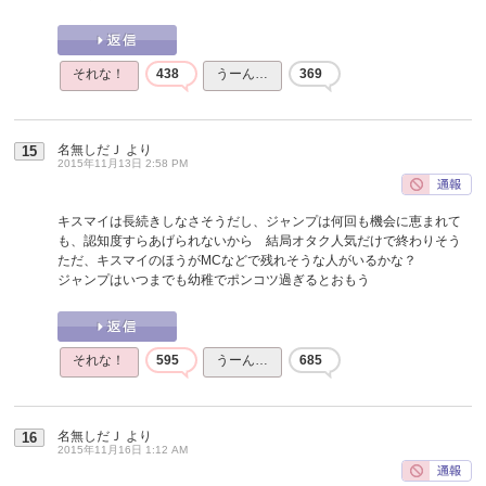
それな！
438
うーん…
369
名無しだＪ
より
15
2015年11月13日 2:58 PM
キスマイは長続きしなさそうだし、ジャンプは何回も機会に恵まれて
も、認知度すらあげられないから 結局オタク人気だけで終わりそう
ただ、キスマイのほうがMCなどで残れそうな人がいるかな？
ジャンプはいつまでも幼稚でポンコツ過ぎるとおもう
それな！
595
うーん…
685
名無しだＪ
より
16
2015年11月16日 1:12 AM