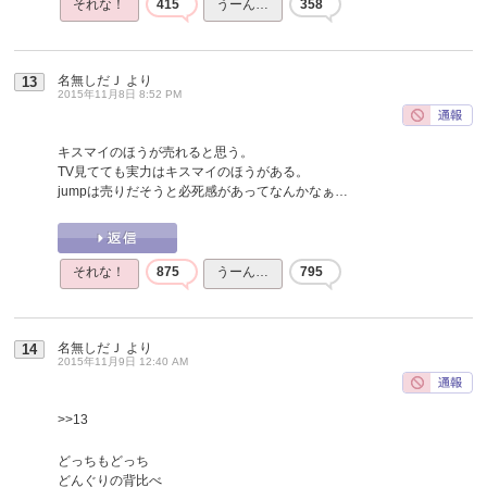
それな！
415
うーん…
358
名無しだＪ
より
13
2015年11月8日 8:52 PM
キスマイのほうが売れると思う。
TV見てても実力はキスマイのほうがある。
jumpは売りだそうと必死感があってなんかなぁ…
それな！
875
うーん…
795
名無しだＪ
より
14
2015年11月9日 12:40 AM
>>13
どっちもどっち
どんぐりの背比べ