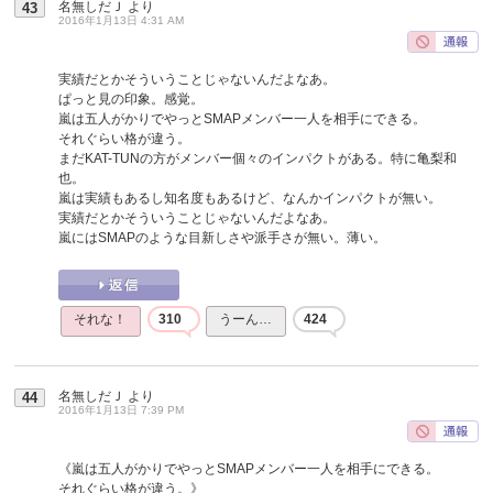
名無しだＪ
より
43
2016年1月13日 4:31 AM
実績だとかそういうことじゃないんだよなあ。
ぱっと見の印象。感覚。
嵐は五人がかりでやっとSMAPメンバー一人を相手にできる。
それぐらい格が違う。
まだKAT-TUNの方がメンバー個々のインパクトがある。特に亀梨和
也。
嵐は実績もあるし知名度もあるけど、なんかインパクトが無い。
実績だとかそういうことじゃないんだよなあ。
嵐にはSMAPのような目新しさや派手さが無い。薄い。
それな！
310
うーん…
424
名無しだＪ
より
44
2016年1月13日 7:39 PM
《嵐は五人がかりでやっとSMAPメンバー一人を相手にできる。
それぐらい格が違う。》