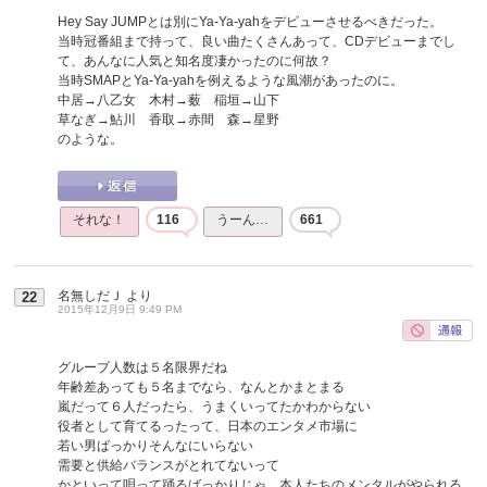
Hey Say JUMPとは別にYa-Ya-yahをデビューさせるべきだった。
当時冠番組まで持って、良い曲たくさんあって、CDデビューまでし
て、あんなに人気と知名度凄かったのに何故？
当時SMAPとYa-Ya-yahを例えるような風潮があったのに。
中居→八乙女 木村→薮 稲垣→山下
草なぎ→鮎川 香取→赤間 森→星野
のような。
それな！
116
うーん…
661
名無しだＪ
より
22
2015年12月9日 9:49 PM
グループ人数は５名限界だね
年齢差あっても５名までなら、なんとかまとまる
嵐だって６人だったら、うまくいってたかわからない
役者として育てるったって、日本のエンタメ市場に
若い男ばっかりそんなにいらない
需要と供給バランスがとれてないって
かといって唄って踊るばっかりじゃ、本人たちのメンタルがやられる