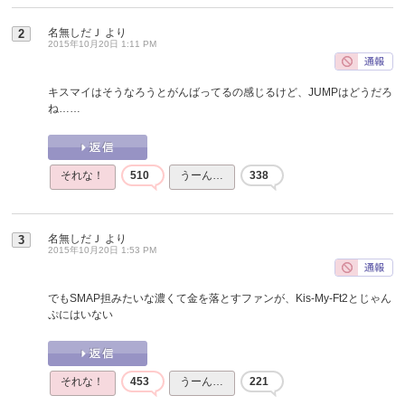
名無しだＪ
より
2
2015年10月20日 1:11 PM
キスマイはそうなろうとがんばってるの感じるけど、JUMPはどうだろ
ね……
それな！
510
うーん…
338
名無しだＪ
より
3
2015年10月20日 1:53 PM
でもSMAP担みたいな濃くて金を落とすファンが、Kis-My-Ft2とじゃん
ぷにはいない
それな！
453
うーん…
221