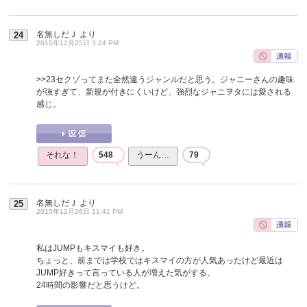
名無しだＪ
より
24
2015年12月25日 3:24 PM
>>23
セクゾってまた全然違うジャンルだと思う。ジャニーさんの趣味
が強すぎて、新規が付きにくいけど、強烈なジャニヲタには愛される
感じ。
それな！
548
うーん…
79
名無しだＪ
より
25
2015年12月26日 11:41 PM
私はJUMPもキスマイも好き。
ちょっと、前までは学校ではキスマイの方が人気あったけど最近は
JUMP好きって言っている人が増えた気がする。
24時間の影響だと思うけど。