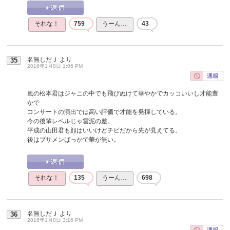
それな！
759
うーん…
43
名無しだＪ
より
35
2016年1月8日 1:06 PM
嵐の松本君はジャニの中でも飛びぬけて華やかでカッコいいし才能豊
かで
コンサートの演出では高い評価で才能を発揮している。
今の後輩レベルじゃ雲泥の差。
平成の山田君も顔はいいけどチビだから先が見えてる。
後はブサメンばっかで華が無い。
それな！
135
うーん…
698
名無しだＪ
より
36
2016年1月8日 3:16 PM