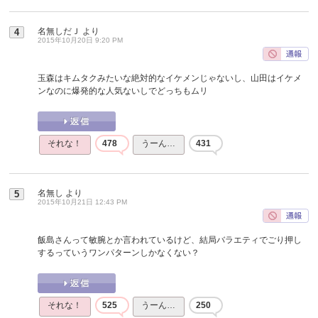
名無しだＪ
より
4
2015年10月20日 9:20 PM
玉森はキムタクみたいな絶対的なイケメンじゃないし、山田はイケメ
ンなのに爆発的な人気ないしでどっちもムリ
それな！
478
うーん…
431
名無し
より
5
2015年10月21日 12:43 PM
飯島さんって敏腕とか言われているけど、結局バラエティでごり押し
するっていうワンパターンしかなくない？
それな！
525
うーん…
250