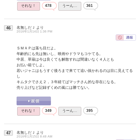
それな！
478
うーん…
361
名無しだＪ
より
46
2016年1月14日 1:36 PM
ＳＭＡＰは落ち目だよ。
年齢的にも先は無いし、映画やドラマもコケてる。
中居、草薙は今は良くても解散すれば間違いなく４人とも
お払い箱でしよ。
若いジャニはもうすぐ後ろまで来てて追い抜かれるのは目に見えてる
し
キムタクでさえ２，３年経てばマッチさん的な存在になる。
売り上げなど記録ずくめの嵐には勝てない。
それな！
349
うーん…
395
名無しだＪ
より
47
2016年1月15日 8:48 AM