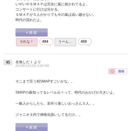
いやいやＳＭＡＰは完全に嵐に抜かれてるよ。
コンサートに行けば分かる。
ＳＭＡＰが５人がかりでも今の嵐は追い越せない。
時代の流れだよ。
それな！
494
うーん…
450
名無しだＪ
より
45
2016年1月13日 9:00 PM
そこまで言う程SMAPすごいかな。。
SMAPの曲知ってるレベル云々って、時代のおかげが大きいよ。
一般人からしたら、若作り激しいおっさん５人。。
ジャニオタ内で神格化扱いしてるだけ。。