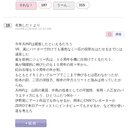
それな！
197
うーん…
315
名無しだＪ
より
19
2015年11月28日 12:22 AM
今年JUNPは躍進したといえるだろう
V6、嵐にバーターで付けても遜色なく一応の役割をはたせるまでには
成長した
嵐を前例にジュリー氏は、１０周年を機に仕掛けてくるだろう。
嵐が飛躍的に伸びたのも１０周年の前々年から。
紅白出場も１０周年の年が初。
もともとイモくさいグループでここまで伸びるとは思わなかったが、
松本の顔、二宮の演技力、桜井の学力エリートと強みは持っていたか
らね。
JUNPは、山田の素質、中島の役者としての可能性、有岡・八乙女のバ
ラエティ力にもう、ひとつふたつ何か・・
伊野尾にアート作品でも作らせるか、岡本にCNNでレポーターか
ZEROで来日アーティストにインタビューでもさせるか、など何か使い
道を考えろ