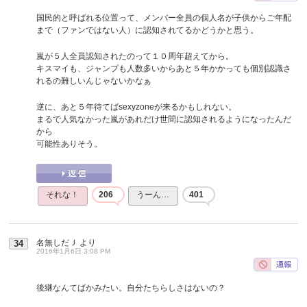
国民的と呼ばれる位置って、メンバー全員の個人名が子供からご年配
まで（ファンではない人）に認知されてるかどうかと思う。
嵐が５人全員認知されたのって１０周年超えてから。
キスマイも、ジャンプも人数多いからあと５年かかっても個別認識さ
れるの難しいんじゃないかなぁ
逆に、あと５年待てばsexyzoneが来るかもしれない。
まるで人気なかった嵐があれだけ世間に認知されるようになったんだ
から
可能性ありそう。
それな！
206
うーん…
401
名無しだＪ
より
34
2016年1月6日 3:08 PM
後継なんてばかみたい。自分たちらしさはないの？