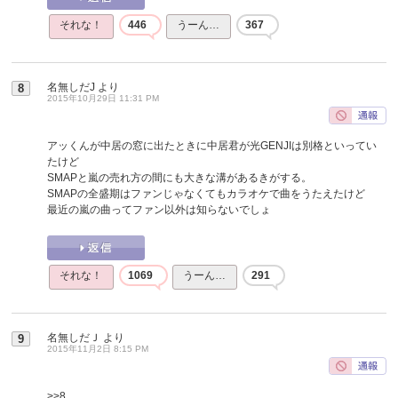
それな！
446
うーん…
367
名無しだJ
より
8
2015年10月29日 11:31 PM
アッくんが中居の窓に出たときに中居君が光GENJIは別格といってい
たけど
SMAPと嵐の売れ方の間にも大きな溝があるきがする。
SMAPの全盛期はファンじゃなくてもカラオケで曲をうたえたけど
最近の嵐の曲ってファン以外は知らないでしょ
それな！
1069
うーん…
291
名無しだＪ
より
9
2015年11月2日 8:15 PM
>>8