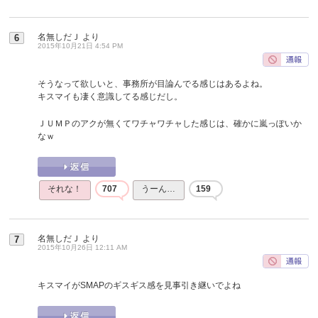
名無しだＪ
より
6
2015年10月21日 4:54 PM
そうなって欲しいと、事務所が目論んでる感じはあるよね。
キスマイも凄く意識してる感じだし。
ＪＵＭＰのアクが無くてワチャワチャした感じは、確かに嵐っぽいか
なｗ
それな！
707
うーん…
159
名無しだＪ
より
7
2015年10月26日 12:11 AM
キスマイがSMAPのギスギス感を見事引き継いでよね