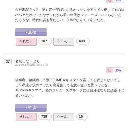
今だSMAPって（笑）四十半ばになるオッサンをアイドル視してるのは
ババアだけでこんなザマだから若い年代はジャニーズにハマらないん
だろうな。時代錯誤も甚だしい、JUMPなんて（今）だろ。
それな！
107
うーん…
409
名無しだＪ
より
37
2016年1月10日 4:48 PM
後継者、後継者って別にJUMPやキスマイが言ってる訳じゃないでし
ょ？私達が決めつけたり意見言っても意味無いと思うけどな。
JUMPやキスマイ、他のジャニーズグループには自分達なりに頑張れば
良いと思う。
それな！
739
うーん…
16