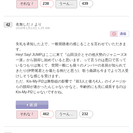
それな！
238
うーん…
439
名無しだＪ
より
42
2016年1月13日 1:25 AM
失礼を承知した上で、一般視聴者の感じることを言わせていただきま
す。
Hey! Say! JUMPはここに来て『山田涼介とその他大勢のジャニーズJr
一派』から脱却し始めていると思います。って言うのは悪口で言って
いるつもりは無くて、世間一般にも個々のメンバーの名前が知られて
きたり(伊野尾君とか最たる例だと思う)、歌う曲調も今までより万人受
けしそうな感じを受けます。
ただ、Kis-My-Ft2は舞祭組の影響で『前3人と後ろ4人』のイメージか
らの脱却が速かったんじゃないかなと。年齢的にも先に成長するのは
Kis-My-Ft2じゃないですかね。
それな！
462
うーん…
232