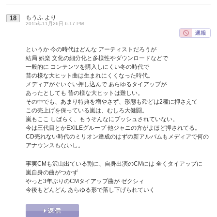
もうふ
より
18
2015年11月26日 6:17 PM
というか 今の時代はどんな アーティストだろうが
結局 娯楽 文化の細分化と多様性やダウンロードなどで
一般的に コンテンツを購入しにくい冬の時代で
昔の様な大ヒット曲は生まれにくくなった時代。
メディアがぐいぐい押し込んで あらゆるタイアップが
あったとしても 昔の様な大ヒットは難しい。
その中でも、あまり特典を増やさず、形態も殆どは2種に押さえて
この売上げを保っている嵐は、むしろ大健闘。
嵐もここ しばらく、もうそんなにプッシュされていない。
今は三代目とかEXILEグループ 他ジャニの方がよほど押されてる。
CD売れない時代のミリオン達成のはずの新アルバムもメディアで何の
アナウンスもないし。
事実CMも沢山出ている割に、自身出演のCMには 全くタイアップに
嵐自身の曲がつかず
やっと3年ぶりのCMタイアップ曲が ゼクシィ
今後もどんどん あらゆる形で落し下げられていく