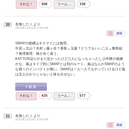
それな！
506
うーん…
338
名無しだＪ
より
20
2015年12月3日 4:58 AM
SMAPの後継はキスマイには無理。
中居→北山？木村→藤ヶ谷？香取→玉森？どうでもいい二人→舞祭組
？無理無理、格が全く違う。
KAT-TUN辺りがまだ近かったけど三人になっちゃったし少年隊の後継
かな。嵐はタイプ的にSMAPとは別のルート。嵐はなんかSMAPのよう
な個々のインパクトが無い。SMAPは一人一人でもやっていけるけど嵐
は五人がかりじゃないと味を出せない。
それな！
435
うーん…
577
名無しだＪ
より
21
2015年12月3日 5:09 AM