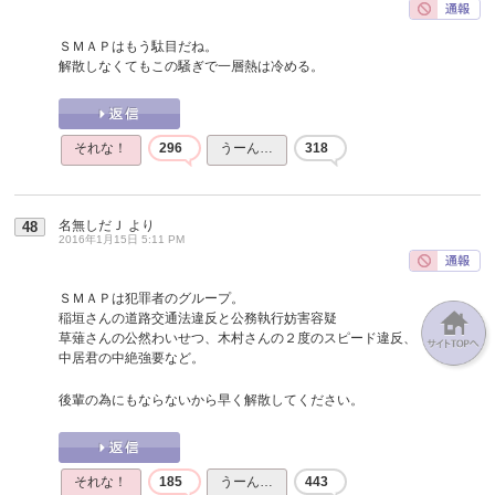
ＳＭＡＰはもう駄目だね。
解散しなくてもこの騒ぎで一層熱は冷める。
それな！
296
うーん…
318
名無しだＪ
より
48
2016年1月15日 5:11 PM
ＳＭＡＰは犯罪者のグループ。
稲垣さんの道路交通法違反と公務執行妨害容疑
草薙さんの公然わいせつ、木村さんの２度のスピード違反、
中居君の中絶強要など。
後輩の為にもならないから早く解散してください。
それな！
185
うーん…
443