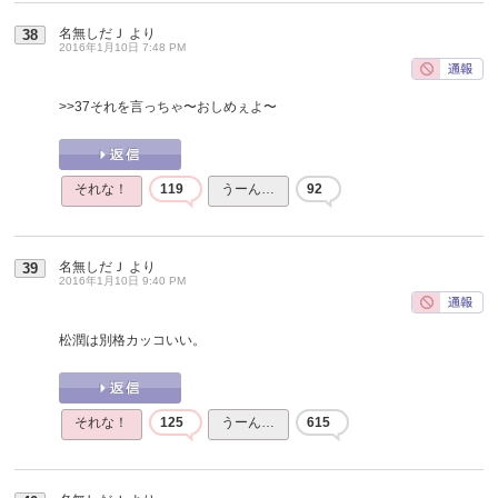
名無しだＪ
より
38
2016年1月10日 7:48 PM
>>37
それを言っちゃ〜おしめぇよ〜
それな！
119
うーん…
92
名無しだＪ
より
39
2016年1月10日 9:40 PM
松潤は別格カッコいい。
それな！
125
うーん…
615