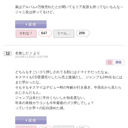
嵐はアルバム○万枚売れたとか聞いてもリア友誰も持ってないもんな～
ジャニ友は持ってるけど。
それな！
647
うーん…
209
名無しだＪ
より
12
2015年11月6日 2:00 PM
どちらもすごいゴリ押しされてる割にはイマイチだったなぁ。
キスマイもCD普通売りしたら売上激減だし、ジャンプも24h出るには
まだ早かったな。
そもそもキスマイはデビュー時の年齢が行き過ぎ。中高生から見たら
おじさんだもん。
ジャンプは未だに半分くらいしか知名度ない。
年末の単独カウコンも今年最後のゴリ押しでしょ？
っていうか早々の紅白諦めた感。