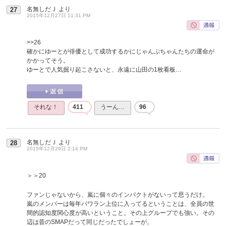
名無しだＪ
より
27
2015年12月27日 11:31 PM
>>26
確かにゆーとが俳優として成功するかにじゃんぷちゃんたちの運命が
かかってそう。
ゆーとで人気掘り起こさないと、永遠に山田の1枚看板…
それな！
411
うーん…
96
名無しだＪ
より
28
2015年12月29日 2:14 PM
＞＞20
ファンじゃないから、嵐に個々のインパクトがないって思うだけ。
嵐のメンバーは毎年パワラン上位に入ってるということは、全員の世
間的認知度関心度が高いということ。その上グループでも強い。その
辺は昔のSMAPだって同じだったでしょーが。