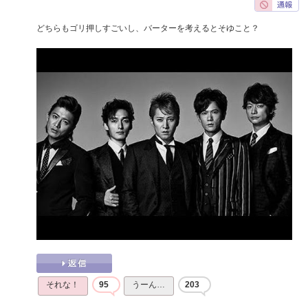
どちらもゴリ押しすごいし、バーターを考えるとそゆこと？
それな！
95
うーん…
203