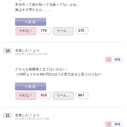
本当今って皆が知ってる曲ってないよね。
嵐はオタ専だもん。。。
それな！
770
うーん…
275
名無しだＪ
より
10
2015年11月4日 9:22 AM
どちらも後継者とまではいかない。
ＪUMPよりＫis-My-Ft2のほうが実力あると思うけどね〜
それな！
919
うーん…
867
名無しだＪ
より
11
2015年11月5日 12:11 AM