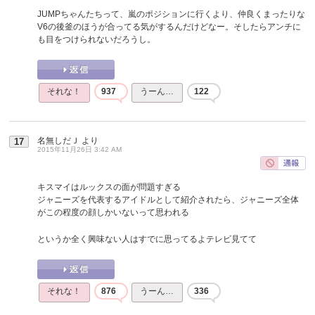
JUMPちゃんたちって、嵐のポジションに行くより、仲良くまったりな
V6の後釜のほうが合ってる気がするんだけどなー。そしたらアンチに
も目をつけられないだろうし。
それな！
937
うーん…
122
名無しだＪ
より
17
2015年11月26日 3:42 AM
キスマイはルックスの面が問題すぎる
ジャニーズを代表するアイドルとして紹介されたら、ジャニーズ全体
がこの程度の顔しかいないって思われる
というか全く興味ない人はすでに思ってるよテレビ見てて
それな！
876
うーん…
336