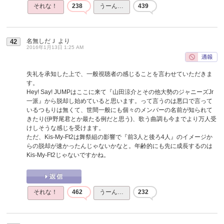
それな！
238
うーん…
439
名無しだＪ
より
42
2016年1月13日 1:25 AM
失礼を承知した上で、一般視聴者の感じることを言わせていただきま
す。
Hey! Say! JUMPはここに来て『山田涼介とその他大勢のジャニーズJr
一派』から脱却し始めていると思います。って言うのは悪口で言って
いるつもりは無くて、世間一般にも個々のメンバーの名前が知られて
きたり(伊野尾君とか最たる例だと思う)、歌う曲調も今までより万人受
けしそうな感じを受けます。
ただ、Kis-My-Ft2は舞祭組の影響で『前3人と後ろ4人』のイメージか
らの脱却が速かったんじゃないかなと。年齢的にも先に成長するのは
Kis-My-Ft2じゃないですかね。
それな！
462
うーん…
232