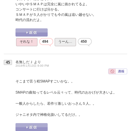
いやいやＳＭＡＰは完全に嵐に抜かれてるよ。
コンサートに行けば分かる。
ＳＭＡＰが５人がかりでも今の嵐は追い越せない。
時代の流れだよ。
それな！
494
うーん…
450
名無しだＪ
より
45
2016年1月13日 9:00 PM
そこまで言う程SMAPすごいかな。。
SMAPの曲知ってるレベル云々って、時代のおかげが大きいよ。
一般人からしたら、若作り激しいおっさん５人。。
ジャニオタ内で神格化扱いしてるだけ。。