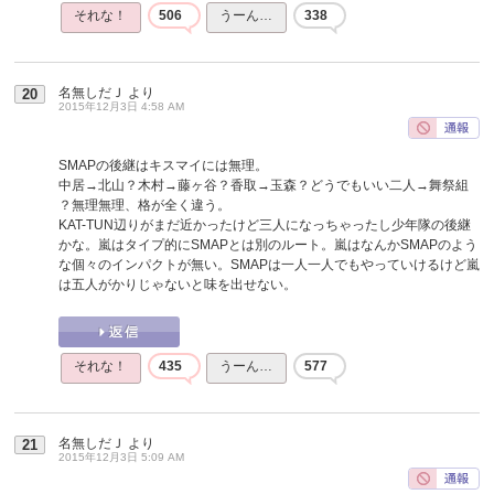
それな！
506
うーん…
338
名無しだＪ
より
20
2015年12月3日 4:58 AM
SMAPの後継はキスマイには無理。
中居→北山？木村→藤ヶ谷？香取→玉森？どうでもいい二人→舞祭組
？無理無理、格が全く違う。
KAT-TUN辺りがまだ近かったけど三人になっちゃったし少年隊の後継
かな。嵐はタイプ的にSMAPとは別のルート。嵐はなんかSMAPのよう
な個々のインパクトが無い。SMAPは一人一人でもやっていけるけど嵐
は五人がかりじゃないと味を出せない。
それな！
435
うーん…
577
名無しだＪ
より
21
2015年12月3日 5:09 AM