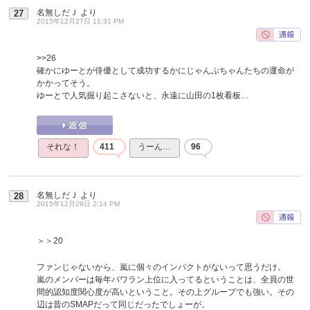
名無しだＪ
より
27
2015年12月27日 11:31 PM
>>26
確かにゆーとが俳優として成功するかにじゃんぷちゃんたちの運命が
かかってそう。
ゆーとで人気掘り起こさないと、永遠に山田の1枚看板…
それな！
411
うーん…
96
名無しだＪ
より
28
2015年12月29日 2:14 PM
＞＞20
ファンじゃないから、嵐に個々のインパクトがないって思うだけ。
嵐のメンバーは毎年パワラン上位に入ってるということは、全員の世
間的認知度関心度が高いということ。その上グループでも強い。その
辺は昔のSMAPだって同じだったでしょーが。