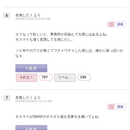
名無しだＪ
より
6
2015年10月21日 4:54 PM
そうなって欲しいと、事務所が目論んでる感じはあるよね。
キスマイも凄く意識してる感じだし。
ＪＵＭＰのアクが無くてワチャワチャした感じは、確かに嵐っぽいか
なｗ
それな！
707
うーん…
159
名無しだＪ
より
7
2015年10月26日 12:11 AM
キスマイがSMAPのギスギス感を見事引き継いでよね