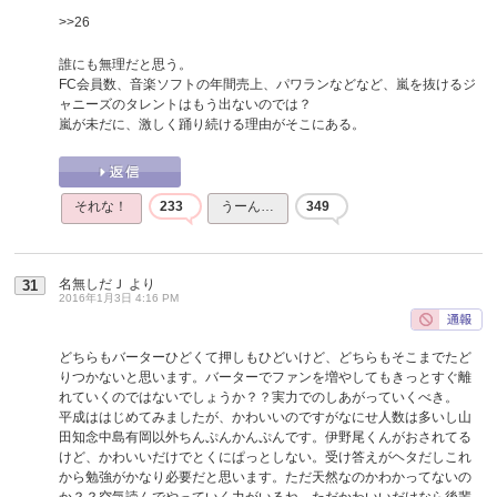
>>26
誰にも無理だと思う。
FC会員数、音楽ソフトの年間売上、パワランなどなど、嵐を抜けるジ
ャニーズのタレントはもう出ないのでは？
嵐が未だに、激しく踊り続ける理由がそこにある。
それな！
233
うーん…
349
名無しだＪ
より
31
2016年1月3日 4:16 PM
どちらもバーターひどくて押しもひどいけど、どちらもそこまでたど
りつかないと思います。バーターでファンを増やしてもきっとすぐ離
れていくのではないでしょうか？？実力でのしあがっていくべき。
平成ははじめてみましたが、かわいいのですがなにせ人数は多いし山
田知念中島有岡以外ちんぷんかんぷんです。伊野尾くんがおされてる
けど、かわいいだけでとくにぱっとしない。受け答えがヘタだしこれ
から勉強がかなり必要だと思います。ただ天然なのかわかってないの
か？？空気読んでやっていく力がいるね。ただかわいいだけなら後輩