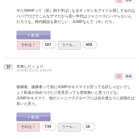
今だSMAPって（笑）四十半ばになるオッサンをアイドル視してるのは
ババアだけでこんなザマだから若い年代はジャニーズにハマらないん
だろうな。時代錯誤も甚だしい、JUMPなんて（今）だろ。
それな！
107
うーん…
409
名無しだＪ
より
37
2016年1月10日 4:48 PM
後継者、後継者って別にJUMPやキスマイが言ってる訳じゃないでし
ょ？私達が決めつけたり意見言っても意味無いと思うけどな。
JUMPやキスマイ、他のジャニーズグループには自分達なりに頑張れば
良いと思う。
それな！
739
うーん…
16