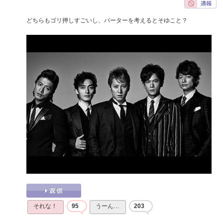
どちらもゴリ押しすごいし、バーターを考えるとそゆこと？
それな！
95
うーん…
203