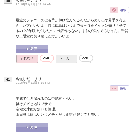
名無しだＪ
より
40
2016年1月11日 11:18 AM
最近のジャニーズは若手が伸び悩んでるんだから売り出す若手を考え
直した方がいいよ。特に飯島はいつまで藤ヶ谷をイケメン売りさせて
るの？3年以上推したのに代表作もないまま伸び悩んでるじゃん。千賀
や二階堂に切り替えた方がいいよ
それな！
268
うーん…
228
名無しだＪ
より
41
2016年1月12日 8:18 PM
平成で生き残れるのは中島君くらい。
後はチビと地味ブサで
余程の才能が無いと無理。
山田君は顔はいいけどチビだし化粧が濃くてキモい。