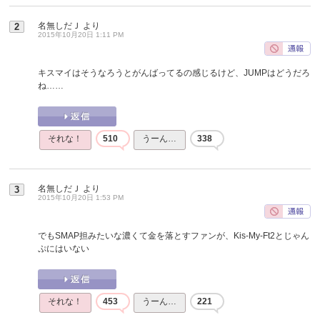
名無しだＪ
より
2
2015年10月20日 1:11 PM
キスマイはそうなろうとがんばってるの感じるけど、JUMPはどうだろ
ね……
それな！
510
うーん…
338
名無しだＪ
より
3
2015年10月20日 1:53 PM
でもSMAP担みたいな濃くて金を落とすファンが、Kis-My-Ft2とじゃん
ぷにはいない
それな！
453
うーん…
221