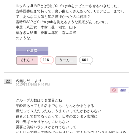
Hey Say JUMPとは別にYa-Ya-yahをデビューさせるべきだった。
当時冠番組まで持って、良い曲たくさんあって、CDデビューまでし
て、あんなに人気と知名度凄かったのに何故？
当時SMAPとYa-Ya-yahを例えるような風潮があったのに。
中居→八乙女 木村→薮 稲垣→山下
草なぎ→鮎川 香取→赤間 森→星野
のような。
それな！
116
うーん…
661
名無しだＪ
より
22
2015年12月9日 9:49 PM
グループ人数は５名限界だね
年齢差あっても５名までなら、なんとかまとまる
嵐だって６人だったら、うまくいってたかわからない
役者として育てるったって、日本のエンタメ市場に
若い男ばっかりそんなにいらない
需要と供給バランスがとれてないって
かといって唄って踊るばっかりじゃ、本人たちのメンタルがやられる