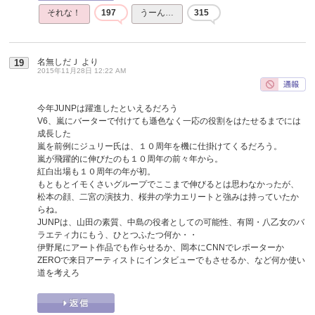
それな！
197
うーん…
315
名無しだＪ
より
19
2015年11月28日 12:22 AM
今年JUNPは躍進したといえるだろう
V6、嵐にバーターで付けても遜色なく一応の役割をはたせるまでには
成長した
嵐を前例にジュリー氏は、１０周年を機に仕掛けてくるだろう。
嵐が飛躍的に伸びたのも１０周年の前々年から。
紅白出場も１０周年の年が初。
もともとイモくさいグループでここまで伸びるとは思わなかったが、
松本の顔、二宮の演技力、桜井の学力エリートと強みは持っていたか
らね。
JUNPは、山田の素質、中島の役者としての可能性、有岡・八乙女のバ
ラエティ力にもう、ひとつふたつ何か・・
伊野尾にアート作品でも作らせるか、岡本にCNNでレポーターか
ZEROで来日アーティストにインタビューでもさせるか、など何か使い
道を考えろ