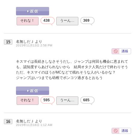
それな！
438
うーん…
369
名無しだＪ
より
15
2015年11月13日 2:58 PM
キスマイは長続きしなさそうだし、ジャンプは何回も機会に恵まれて
も、認知度すらあげられないから 結局オタク人気だけで終わりそう
ただ、キスマイのほうがMCなどで残れそうな人がいるかな？
ジャンプはいつまでも幼稚でポンコツ過ぎるとおもう
それな！
595
うーん…
685
名無しだＪ
より
16
2015年11月16日 1:12 AM