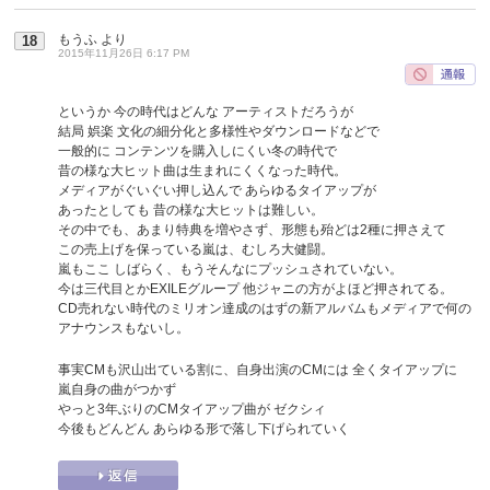
もうふ
より
18
2015年11月26日 6:17 PM
というか 今の時代はどんな アーティストだろうが
結局 娯楽 文化の細分化と多様性やダウンロードなどで
一般的に コンテンツを購入しにくい冬の時代で
昔の様な大ヒット曲は生まれにくくなった時代。
メディアがぐいぐい押し込んで あらゆるタイアップが
あったとしても 昔の様な大ヒットは難しい。
その中でも、あまり特典を増やさず、形態も殆どは2種に押さえて
この売上げを保っている嵐は、むしろ大健闘。
嵐もここ しばらく、もうそんなにプッシュされていない。
今は三代目とかEXILEグループ 他ジャニの方がよほど押されてる。
CD売れない時代のミリオン達成のはずの新アルバムもメディアで何の
アナウンスもないし。
事実CMも沢山出ている割に、自身出演のCMには 全くタイアップに
嵐自身の曲がつかず
やっと3年ぶりのCMタイアップ曲が ゼクシィ
今後もどんどん あらゆる形で落し下げられていく