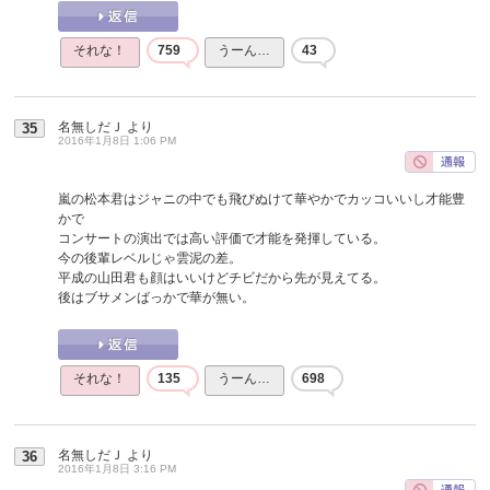
それな！
759
うーん…
43
名無しだＪ
より
35
2016年1月8日 1:06 PM
嵐の松本君はジャニの中でも飛びぬけて華やかでカッコいいし才能豊
かで
コンサートの演出では高い評価で才能を発揮している。
今の後輩レベルじゃ雲泥の差。
平成の山田君も顔はいいけどチビだから先が見えてる。
後はブサメンばっかで華が無い。
それな！
135
うーん…
698
名無しだＪ
より
36
2016年1月8日 3:16 PM