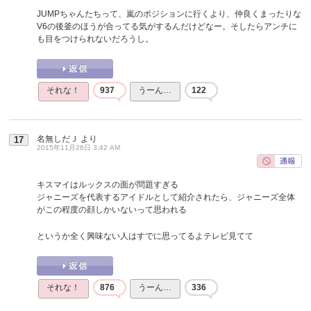
JUMPちゃんたちって、嵐のポジションに行くより、仲良くまったりな
V6の後釜のほうが合ってる気がするんだけどなー。そしたらアンチに
も目をつけられないだろうし。
それな！
937
うーん…
122
名無しだＪ
より
17
2015年11月26日 3:42 AM
キスマイはルックスの面が問題すぎる
ジャニーズを代表するアイドルとして紹介されたら、ジャニーズ全体
がこの程度の顔しかいないって思われる
というか全く興味ない人はすでに思ってるよテレビ見てて
それな！
876
うーん…
336