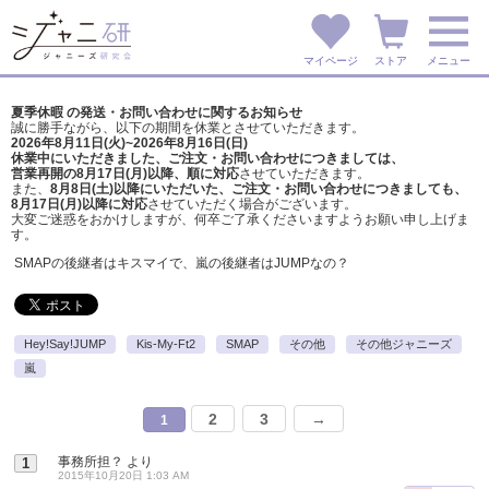
マイページ
ストア
メニュー
夏季休暇 の発送・お問い合わせに関するお知らせ
誠に勝手ながら、以下の期間を休業とさせていただきます。
2026年8月11日(火)~2026年8月16日(日)
休業中にいただきました、ご注文・お問い合わせにつきましては、
営業再開の8月17日(月)以降、順に対応
させていただきます。
また、
8月8日(土)以降にいただいた、ご注文・
お問い合わせにつきましても、
8月17日(月)以降に対応
させていただく場合がございます。
大変ご迷惑をおかけしますが、
何卒ご了承くださいますようお願い申し上げま
す。
SMAPの後継者はキスマイで、嵐の後継者はJUMPなの？
Hey!Say!JUMP
Kis-My-Ft2
SMAP
その他
その他ジャニーズ
嵐
2
3
→
1
事務所担？
より
1
2015年10月20日 1:03 AM