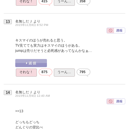
それな！
415
うーん…
358
名無しだＪ
より
13
2015年11月8日 8:52 PM
キスマイのほうが売れると思う。
TV見てても実力はキスマイのほうがある。
jumpは売りだそうと必死感があってなんかなぁ…
それな！
875
うーん…
795
名無しだＪ
より
14
2015年11月9日 12:40 AM
>>13
どっちもどっち
どんぐりの背比べ