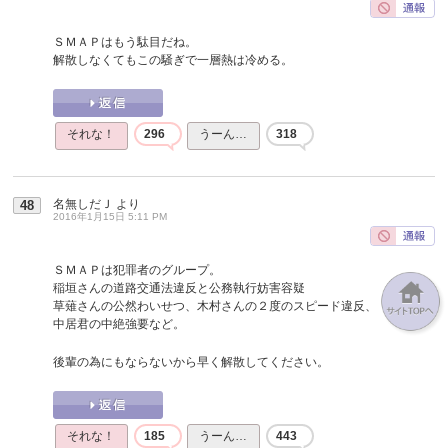
ＳＭＡＰはもう駄目だね。
解散しなくてもこの騒ぎで一層熱は冷める。
それな！
296
うーん…
318
名無しだＪ
より
48
2016年1月15日 5:11 PM
ＳＭＡＰは犯罪者のグループ。
稲垣さんの道路交通法違反と公務執行妨害容疑
草薙さんの公然わいせつ、木村さんの２度のスピード違反、
中居君の中絶強要など。
後輩の為にもならないから早く解散してください。
それな！
185
うーん…
443