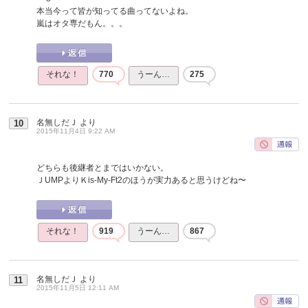
本当今って皆が知ってる曲ってないよね。
嵐はオタ専だもん。。。
それな！
770
うーん…
275
名無しだＪ
より
10
2015年11月4日 9:22 AM
どちらも後継者とまではいかない。
ＪUMPよりＫis-My-Ft2のほうが実力あると思うけどね〜
それな！
919
うーん…
867
名無しだＪ
より
11
2015年11月5日 12:11 AM