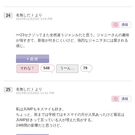
名無しだＪ
より
24
2015年12月25日 3:24 PM
>>23
セクゾってまた全然違うジャンルだと思う。ジャニーさんの趣味
が強すぎて、新規が付きにくいけど、強烈なジャニヲタには愛される
感じ。
それな！
548
うーん…
79
名無しだＪ
より
25
2015年12月26日 11:41 PM
私はJUMPもキスマイも好き。
ちょっと、前までは学校ではキスマイの方が人気あったけど最近は
JUMP好きって言っている人が増えた気がする。
24時間の影響だと思うけど。