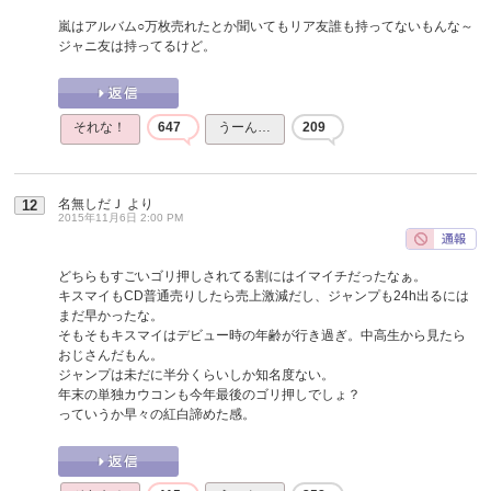
嵐はアルバム○万枚売れたとか聞いてもリア友誰も持ってないもんな～
ジャニ友は持ってるけど。
それな！
647
うーん…
209
名無しだＪ
より
12
2015年11月6日 2:00 PM
どちらもすごいゴリ押しされてる割にはイマイチだったなぁ。
キスマイもCD普通売りしたら売上激減だし、ジャンプも24h出るには
まだ早かったな。
そもそもキスマイはデビュー時の年齢が行き過ぎ。中高生から見たら
おじさんだもん。
ジャンプは未だに半分くらいしか知名度ない。
年末の単独カウコンも今年最後のゴリ押しでしょ？
っていうか早々の紅白諦めた感。