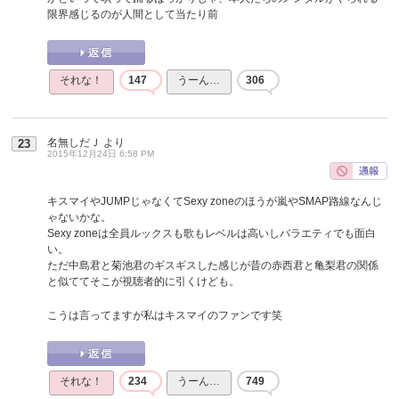
限界感じるのが人間として当たり前
それな！
147
うーん…
306
名無しだＪ
より
23
2015年12月24日 6:58 PM
キスマイやJUMPじゃなくてSexy zoneのほうが嵐やSMAP路線なんじ
ゃないかな。
Sexy zoneは全員ルックスも歌もレベルは高いしバラエティでも面白
い。
ただ中島君と菊池君のギスギスした感じが昔の赤西君と亀梨君の関係
と似ててそこが視聴者的に引くけども。
こうは言ってますが私はキスマイのファンです笑
それな！
234
うーん…
749