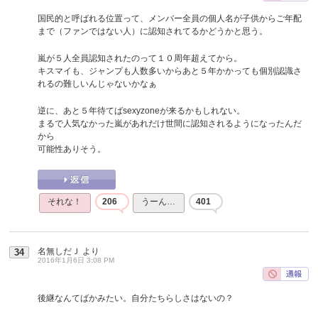
国民的と呼ばれる位置って、メンバー全員の個人名が子供からご年配
まで（ファンではない人）に認知されてるかどうかと思う。
嵐が５人全員認知されたのって１０周年超えてから。
キスマイも、ジャンプも人数多いからあと５年かかっても個別認識さ
れるの難しいんじゃないかなぁ
逆に、あと５年待てばsexyzoneが来るかもしれない。
まるで人気なかった嵐があれだけ世間に認知されるようになったんだ
から
可能性ありそう。
それな！
206
うーん…
401
名無しだＪ
より
34
2016年1月6日 3:08 PM
後継なんてばかみたい。自分たちらしさはないの？