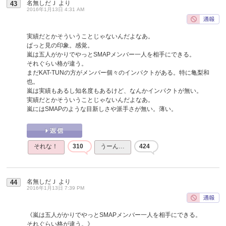
名無しだＪ
より
43
2016年1月13日 4:31 AM
実績だとかそういうことじゃないんだよなあ。
ぱっと見の印象。感覚。
嵐は五人がかりでやっとSMAPメンバー一人を相手にできる。
それぐらい格が違う。
まだKAT-TUNの方がメンバー個々のインパクトがある。特に亀梨和
也。
嵐は実績もあるし知名度もあるけど、なんかインパクトが無い。
実績だとかそういうことじゃないんだよなあ。
嵐にはSMAPのような目新しさや派手さが無い。薄い。
それな！
310
うーん…
424
名無しだＪ
より
44
2016年1月13日 7:39 PM
《嵐は五人がかりでやっとSMAPメンバー一人を相手にできる。
それぐらい格が違う。》