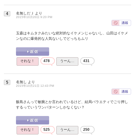
名無しだＪ
より
4
2015年10月20日 9:20 PM
玉森はキムタクみたいな絶対的なイケメンじゃないし、山田はイケメ
ンなのに爆発的な人気ないしでどっちもムリ
それな！
478
うーん…
431
名無し
より
5
2015年10月21日 12:43 PM
飯島さんって敏腕とか言われているけど、結局バラエティでごり押し
するっていうワンパターンしかなくない？
それな！
525
うーん…
250