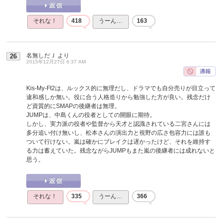
それな！
418
うーん…
163
名無しだＪ
より
26
2015年12月27日 6:37 AM
Kis-My-Ft2は、ルックス的に無理だし、ドラマでも自分売りが目立って
違和感しか無い。役に合う人格造りから勉強した方が良い。残念だけ
ど資質的にSMAPの後継者は無理。
JUMPは、中島くんの役者としての開眼に期待。
しかし、実力派の役者や監督から天才と認識されている二宮さんには
多分追い付け無いし、松本さんの演出力と視野の広さ包容力には誰も
ついて行けない。嵐は確かにブレイクは遅かったけど、それを維持す
る力は蓄えていた。残念ながらJUMPもまた嵐の後継者には成れないと
思う。
それな！
335
うーん…
366