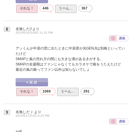
それな！
446
うーん…
367
名無しだJ
より
8
2015年10月29日 11:31 PM
アッくんが中居の窓に出たときに中居君が光GENJIは別格といってい
たけど
SMAPと嵐の売れ方の間にも大きな溝があるきがする。
SMAPの全盛期はファンじゃなくてもカラオケで曲をうたえたけど
最近の嵐の曲ってファン以外は知らないでしょ
それな！
1069
うーん…
291
名無しだＪ
より
9
2015年11月2日 8:15 PM
>>8