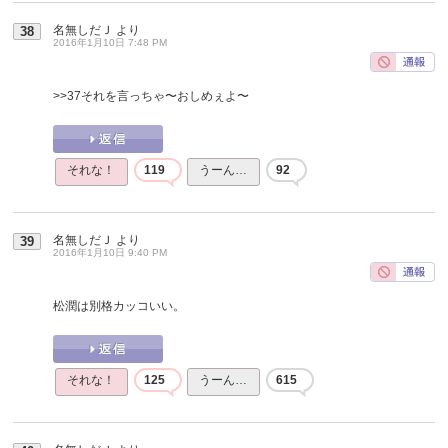
名無しだＪ
より
38
2016年1月10日 7:48 PM
>>37
それを言っちゃ〜おしめぇよ〜
それな！
119
うーん…
92
名無しだＪ
より
39
2016年1月10日 9:40 PM
松潤は別格カッコいい。
それな！
125
うーん…
615