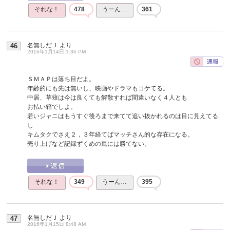
それな！
478
うーん…
361
名無しだＪ
より
46
2016年1月14日 1:36 PM
ＳＭＡＰは落ち目だよ。
年齢的にも先は無いし、映画やドラマもコケてる。
中居、草薙は今は良くても解散すれば間違いなく４人とも
お払い箱でしよ。
若いジャニはもうすぐ後ろまで来てて追い抜かれるのは目に見えてる
し
キムタクでさえ２，３年経てばマッチさん的な存在になる。
売り上げなど記録ずくめの嵐には勝てない。
それな！
349
うーん…
395
名無しだＪ
より
47
2016年1月15日 8:48 AM