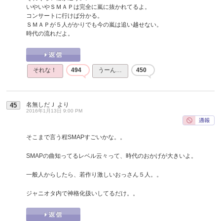
いやいやＳＭＡＰは完全に嵐に抜かれてるよ。
コンサートに行けば分かる。
ＳＭＡＰが５人がかりでも今の嵐は追い越せない。
時代の流れだよ。
それな！
494
うーん…
450
名無しだＪ
より
45
2016年1月13日 9:00 PM
そこまで言う程SMAPすごいかな。。
SMAPの曲知ってるレベル云々って、時代のおかげが大きいよ。
一般人からしたら、若作り激しいおっさん５人。。
ジャニオタ内で神格化扱いしてるだけ。。