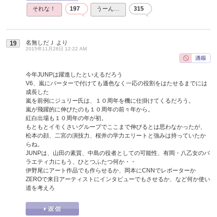
それな！
197
うーん…
315
名無しだＪ
より
19
2015年11月28日 12:22 AM
今年JUNPは躍進したといえるだろう
V6、嵐にバーターで付けても遜色なく一応の役割をはたせるまでには
成長した
嵐を前例にジュリー氏は、１０周年を機に仕掛けてくるだろう。
嵐が飛躍的に伸びたのも１０周年の前々年から。
紅白出場も１０周年の年が初。
もともとイモくさいグループでここまで伸びるとは思わなかったが、
松本の顔、二宮の演技力、桜井の学力エリートと強みは持っていたか
らね。
JUNPは、山田の素質、中島の役者としての可能性、有岡・八乙女のバ
ラエティ力にもう、ひとつふたつ何か・・
伊野尾にアート作品でも作らせるか、岡本にCNNでレポーターか
ZEROで来日アーティストにインタビューでもさせるか、など何か使い
道を考えろ