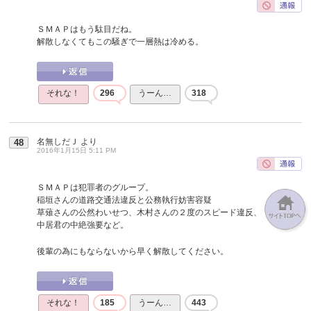
ＳＭＡＰはもう駄目だね。
解散しなくてもこの騒ぎで一層熱は冷める。
それな！
296
うーん…
318
名無しだＪ
より
48
2016年1月15日 5:11 PM
ＳＭＡＰは犯罪者のグループ。
稲垣さんの道路交通法違反と公務執行妨害容疑
草薙さんの公然わいせつ、木村さんの２度のスピード違反、
中居君の中絶強要など。
後輩の為にもならないから早く解散してください。
それな！
185
うーん…
443