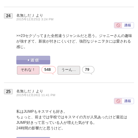
名無しだＪ
より
24
2015年12月25日 3:24 PM
>>23
セクゾってまた全然違うジャンルだと思う。ジャニーさんの趣味
が強すぎて、新規が付きにくいけど、強烈なジャニヲタには愛される
感じ。
それな！
548
うーん…
79
名無しだＪ
より
25
2015年12月26日 11:41 PM
私はJUMPもキスマイも好き。
ちょっと、前までは学校ではキスマイの方が人気あったけど最近は
JUMP好きって言っている人が増えた気がする。
24時間の影響だと思うけど。