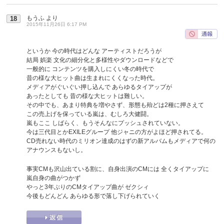
もうふ
より
18
2015年11月26日 6:17 PM
というか 今の時代はどんな アーティストだろうが
結局 娯楽 文化の細分化と多様性やダウンロードなどで
一般的に コンテンツを購入しにくい冬の時代で
昔の様な大ヒット曲は生まれにくくなった時代。
メディアがぐいぐい押し込んで あらゆるタイアップが
あったとしても 昔の様な大ヒットは難しい。
その中でも、あまり特典を増やさず、形態も殆どは2種に押さえて
この売上げを保っている嵐は、むしろ大健闘。
嵐もここ しばらく、もうそんなにプッシュされていない。
今は三代目とかEXILEグループ 他ジャニの方がよほど押されてる。
CD売れない時代のミリオン達成のはずの新アルバムもメディアで何の
アナウンスもないし。
事実CMも沢山出ている割に、自身出演のCMには 全くタイアップに
嵐自身の曲がつかず
やっと3年ぶりのCMタイアップ曲が ゼクシィ
今後もどんどん あらゆる形で落し下げられていく