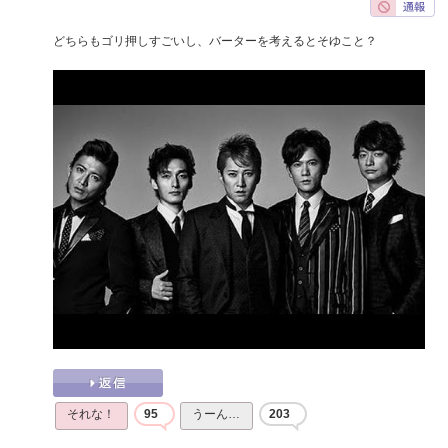
どちらもゴリ押しすごいし、バーターを考えるとそゆこと？
それな！
95
うーん…
203