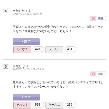
名無しだＪ
より
4
2015年10月20日 9:20 PM
玉森はキムタクみたいな絶対的なイケメンじゃないし、山田はイケメ
ンなのに爆発的な人気ないしでどっちもムリ
それな！
478
うーん…
431
名無し
より
5
2015年10月21日 12:43 PM
飯島さんって敏腕とか言われているけど、結局バラエティでごり押し
するっていうワンパターンしかなくない？
それな！
525
うーん…
250