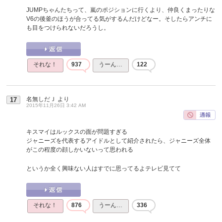
JUMPちゃんたちって、嵐のポジションに行くより、仲良くまったりな
V6の後釜のほうが合ってる気がするんだけどなー。そしたらアンチに
も目をつけられないだろうし。
それな！
937
うーん…
122
名無しだＪ
より
17
2015年11月26日 3:42 AM
キスマイはルックスの面が問題すぎる
ジャニーズを代表するアイドルとして紹介されたら、ジャニーズ全体
がこの程度の顔しかいないって思われる
というか全く興味ない人はすでに思ってるよテレビ見てて
それな！
876
うーん…
336