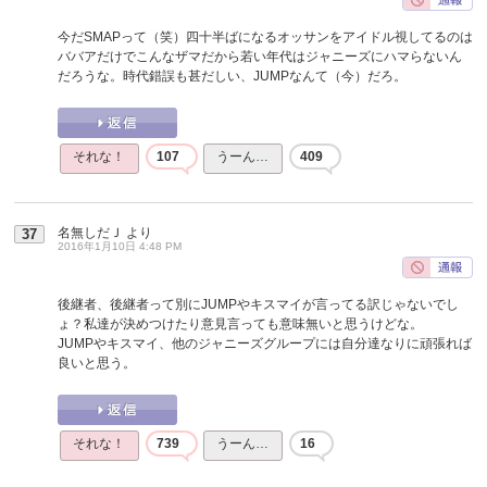
今だSMAPって（笑）四十半ばになるオッサンをアイドル視してるのは
ババアだけでこんなザマだから若い年代はジャニーズにハマらないん
だろうな。時代錯誤も甚だしい、JUMPなんて（今）だろ。
それな！
107
うーん…
409
名無しだＪ
より
37
2016年1月10日 4:48 PM
後継者、後継者って別にJUMPやキスマイが言ってる訳じゃないでし
ょ？私達が決めつけたり意見言っても意味無いと思うけどな。
JUMPやキスマイ、他のジャニーズグループには自分達なりに頑張れば
良いと思う。
それな！
739
うーん…
16