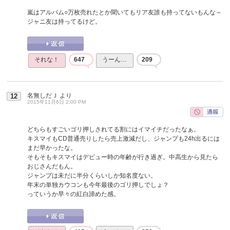
嵐はアルバム○万枚売れたとか聞いてもリア友誰も持ってないもんな～
ジャニ友は持ってるけど。
それな！
647
うーん…
209
名無しだＪ
より
12
2015年11月6日 2:00 PM
どちらもすごいゴリ押しされてる割にはイマイチだったなぁ。
キスマイもCD普通売りしたら売上激減だし、ジャンプも24h出るには
まだ早かったな。
そもそもキスマイはデビュー時の年齢が行き過ぎ。中高生から見たら
おじさんだもん。
ジャンプは未だに半分くらいしか知名度ない。
年末の単独カウコンも今年最後のゴリ押しでしょ？
っていうか早々の紅白諦めた感。