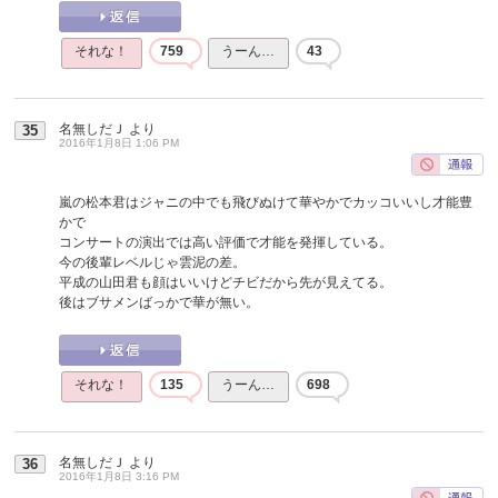
それな！
759
うーん…
43
名無しだＪ
より
35
2016年1月8日 1:06 PM
嵐の松本君はジャニの中でも飛びぬけて華やかでカッコいいし才能豊
かで
コンサートの演出では高い評価で才能を発揮している。
今の後輩レベルじゃ雲泥の差。
平成の山田君も顔はいいけどチビだから先が見えてる。
後はブサメンばっかで華が無い。
それな！
135
うーん…
698
名無しだＪ
より
36
2016年1月8日 3:16 PM