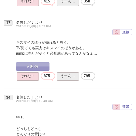
それな！
415
うーん…
358
名無しだＪ
より
13
2015年11月8日 8:52 PM
キスマイのほうが売れると思う。
TV見てても実力はキスマイのほうがある。
jumpは売りだそうと必死感があってなんかなぁ…
それな！
875
うーん…
795
名無しだＪ
より
14
2015年11月9日 12:40 AM
>>13
どっちもどっち
どんぐりの背比べ