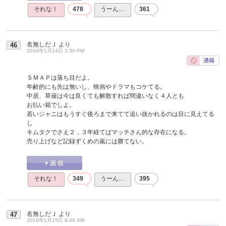
それな！
478
うーん…
361
名無しだＪ
より
46
2016年1月14日 1:36 PM
ＳＭＡＰは落ち目だよ。
年齢的にも先は無いし、映画やドラマもコケてる。
中居、草薙は今は良くても解散すれば間違いなく４人とも
お払い箱でしよ。
若いジャニはもうすぐ後ろまで来てて追い抜かれるのは目に見えてる
し
キムタクでさえ２，３年経てばマッチさん的な存在になる。
売り上げなど記録ずくめの嵐には勝てない。
それな！
349
うーん…
395
名無しだＪ
より
47
2016年1月15日 8:48 AM