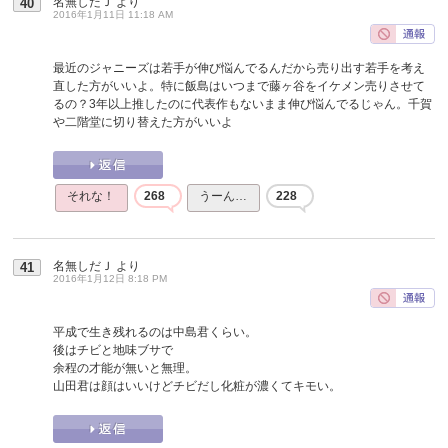
名無しだＪ
より
40
2016年1月11日 11:18 AM
最近のジャニーズは若手が伸び悩んでるんだから売り出す若手を考え
直した方がいいよ。特に飯島はいつまで藤ヶ谷をイケメン売りさせて
るの？3年以上推したのに代表作もないまま伸び悩んでるじゃん。千賀
や二階堂に切り替えた方がいいよ
それな！
268
うーん…
228
名無しだＪ
より
41
2016年1月12日 8:18 PM
平成で生き残れるのは中島君くらい。
後はチビと地味ブサで
余程の才能が無いと無理。
山田君は顔はいいけどチビだし化粧が濃くてキモい。