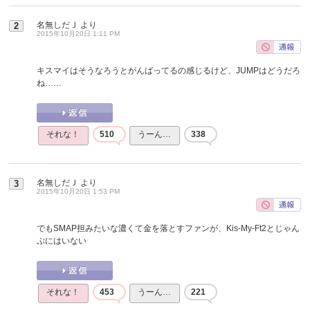
名無しだＪ
より
2
2015年10月20日 1:11 PM
キスマイはそうなろうとがんばってるの感じるけど、JUMPはどうだろ
ね……
それな！
510
うーん…
338
名無しだＪ
より
3
2015年10月20日 1:53 PM
でもSMAP担みたいな濃くて金を落とすファンが、Kis-My-Ft2とじゃん
ぷにはいない
それな！
453
うーん…
221