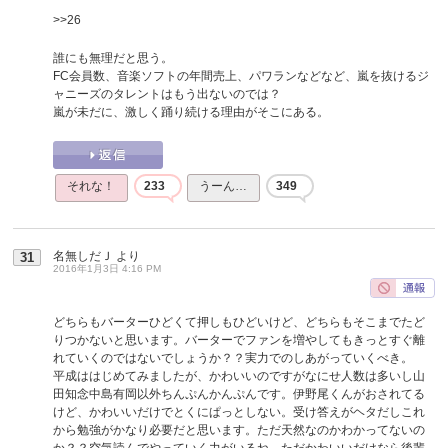
>>26
誰にも無理だと思う。
FC会員数、音楽ソフトの年間売上、パワランなどなど、嵐を抜けるジ
ャニーズのタレントはもう出ないのでは？
嵐が未だに、激しく踊り続ける理由がそこにある。
それな！
233
うーん…
349
名無しだＪ
より
31
2016年1月3日 4:16 PM
どちらもバーターひどくて押しもひどいけど、どちらもそこまでたど
りつかないと思います。バーターでファンを増やしてもきっとすぐ離
れていくのではないでしょうか？？実力でのしあがっていくべき。
平成ははじめてみましたが、かわいいのですがなにせ人数は多いし山
田知念中島有岡以外ちんぷんかんぷんです。伊野尾くんがおされてる
けど、かわいいだけでとくにぱっとしない。受け答えがヘタだしこれ
から勉強がかなり必要だと思います。ただ天然なのかわかってないの
か？？空気読んでやっていく力がいるね。ただかわいいだけなら後輩