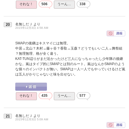
それな！
506
うーん…
338
名無しだＪ
より
20
2015年12月3日 4:58 AM
SMAPの後継はキスマイには無理。
中居→北山？木村→藤ヶ谷？香取→玉森？どうでもいい二人→舞祭組
？無理無理、格が全く違う。
KAT-TUN辺りがまだ近かったけど三人になっちゃったし少年隊の後継
かな。嵐はタイプ的にSMAPとは別のルート。嵐はなんかSMAPのよう
な個々のインパクトが無い。SMAPは一人一人でもやっていけるけど嵐
は五人がかりじゃないと味を出せない。
それな！
435
うーん…
577
名無しだＪ
より
21
2015年12月3日 5:09 AM