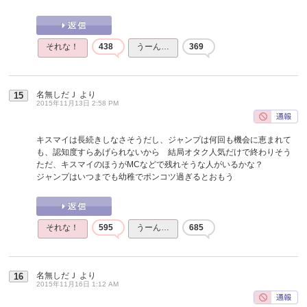
それな！
438
うーん…
369
名無しだＪ
より
15
2015年11月13日 2:58 PM
キスマイは長続きしなさそうだし、ジャンプは何回も機会に恵まれて
も、認知度すらあげられないから 結局オタク人気だけで終わりそう
ただ、キスマイのほうがMCなどで残れそうな人がいるかな？
ジャンプはいつまでも幼稚でポンコツ過ぎるとおもう
それな！
595
うーん…
685
名無しだＪ
より
16
2015年11月16日 1:12 AM