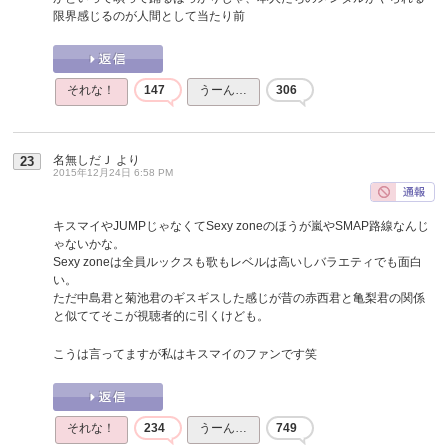
限界感じるのが人間として当たり前
それな！
147
うーん…
306
名無しだＪ
より
23
2015年12月24日 6:58 PM
キスマイやJUMPじゃなくてSexy zoneのほうが嵐やSMAP路線なんじ
ゃないかな。
Sexy zoneは全員ルックスも歌もレベルは高いしバラエティでも面白
い。
ただ中島君と菊池君のギスギスした感じが昔の赤西君と亀梨君の関係
と似ててそこが視聴者的に引くけども。
こうは言ってますが私はキスマイのファンです笑
それな！
234
うーん…
749