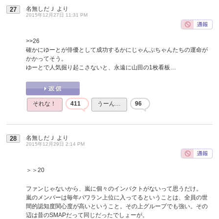
名無しだＪ
より
27
2015年12月27日 11:31 PM
>>26
確かにゆーとが俳優として成功するかにじゃんぷちゃんたちの運命が
かかってそう。
ゆーとで人気掘り起こさないと、永遠に山田の1枚看板…
それな！
411
うーん…
96
名無しだＪ
より
28
2015年12月29日 2:14 PM
＞＞20
ファンじゃないから、嵐に個々のインパクトがないって思うだけ。
嵐のメンバーは毎年パワラン上位に入ってるということは、全員の世
間的認知度関心度が高いということ。その上グループでも強い。その
辺は昔のSMAPだって同じだったでしょーが。