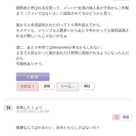
国民的と呼ばれる位置って、メンバー全員の個人名が子供からご年配
まで（ファンではない人）に認知されてるかどうかと思う。
嵐が５人全員認知されたのって１０周年超えてから。
キスマイも、ジャンプも人数多いからあと５年かかっても個別認識さ
れるの難しいんじゃないかなぁ
逆に、あと５年待てばsexyzoneが来るかもしれない。
まるで人気なかった嵐があれだけ世間に認知されるようになったんだ
から
可能性ありそう。
それな！
206
うーん…
401
名無しだＪ
より
34
2016年1月6日 3:08 PM
後継なんてばかみたい。自分たちらしさはないの？