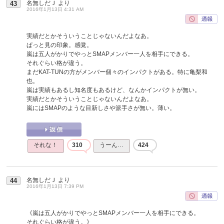
名無しだＪ
より
43
2016年1月13日 4:31 AM
実績だとかそういうことじゃないんだよなあ。
ぱっと見の印象。感覚。
嵐は五人がかりでやっとSMAPメンバー一人を相手にできる。
それぐらい格が違う。
まだKAT-TUNの方がメンバー個々のインパクトがある。特に亀梨和
也。
嵐は実績もあるし知名度もあるけど、なんかインパクトが無い。
実績だとかそういうことじゃないんだよなあ。
嵐にはSMAPのような目新しさや派手さが無い。薄い。
それな！
310
うーん…
424
名無しだＪ
より
44
2016年1月13日 7:39 PM
《嵐は五人がかりでやっとSMAPメンバー一人を相手にできる。
それぐらい格が違う。》