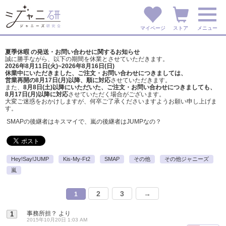
マイページ
ストア
メニュー
夏季休暇 の発送・お問い合わせに関するお知らせ
誠に勝手ながら、以下の期間を休業とさせていただきます。
2026年8月11日(火)~2026年8月16日(日)
休業中にいただきました、ご注文・お問い合わせにつきましては、
営業再開の8月17日(月)以降、順に対応
させていただきます。
また、
8月8日(土)以降にいただいた、ご注文・
お問い合わせにつきましても、
8月17日(月)以降に対応
させていただく場合がございます。
大変ご迷惑をおかけしますが、
何卒ご了承くださいますようお願い申し上げま
す。
SMAPの後継者はキスマイで、嵐の後継者はJUMPなの？
Hey!Say!JUMP
Kis-My-Ft2
SMAP
その他
その他ジャニーズ
嵐
2
3
→
1
事務所担？
より
1
2015年10月20日 1:03 AM