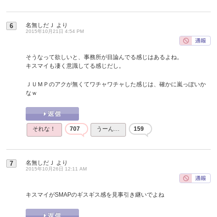
名無しだＪ
より
6
2015年10月21日 4:54 PM
そうなって欲しいと、事務所が目論んでる感じはあるよね。
キスマイも凄く意識してる感じだし。
ＪＵＭＰのアクが無くてワチャワチャした感じは、確かに嵐っぽいか
なｗ
それな！
707
うーん…
159
名無しだＪ
より
7
2015年10月26日 12:11 AM
キスマイがSMAPのギスギス感を見事引き継いでよね