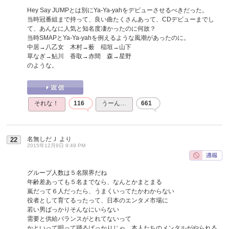
Hey Say JUMPとは別にYa-Ya-yahをデビューさせるべきだった。
当時冠番組まで持って、良い曲たくさんあって、CDデビューまでし
て、あんなに人気と知名度凄かったのに何故？
当時SMAPとYa-Ya-yahを例えるような風潮があったのに。
中居→八乙女 木村→薮 稲垣→山下
草なぎ→鮎川 香取→赤間 森→星野
のような。
それな！
116
うーん…
661
名無しだＪ
より
22
2015年12月9日 9:49 PM
グループ人数は５名限界だね
年齢差あっても５名までなら、なんとかまとまる
嵐だって６人だったら、うまくいってたかわからない
役者として育てるったって、日本のエンタメ市場に
若い男ばっかりそんなにいらない
需要と供給バランスがとれてないって
かといって唄って踊るばっかりじゃ、本人たちのメンタルがやられる