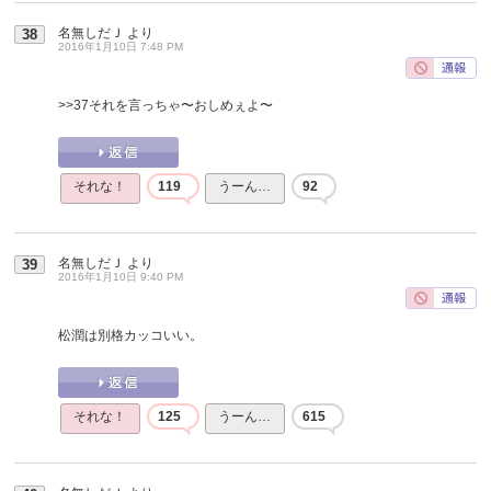
名無しだＪ
より
38
2016年1月10日 7:48 PM
>>37
それを言っちゃ〜おしめぇよ〜
それな！
119
うーん…
92
名無しだＪ
より
39
2016年1月10日 9:40 PM
松潤は別格カッコいい。
それな！
125
うーん…
615