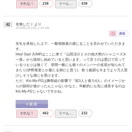
それな！
238
うーん…
439
名無しだＪ
より
42
2016年1月13日 1:25 AM
失礼を承知した上で、一般視聴者の感じることを言わせていただきま
す。
Hey! Say! JUMPはここに来て『山田涼介とその他大勢のジャニーズJr
一派』から脱却し始めていると思います。って言うのは悪口で言って
いるつもりは無くて、世間一般にも個々のメンバーの名前が知られて
きたり(伊野尾君とか最たる例だと思う)、歌う曲調も今までより万人受
けしそうな感じを受けます。
ただ、Kis-My-Ft2は舞祭組の影響で『前3人と後ろ4人』のイメージか
らの脱却が速かったんじゃないかなと。年齢的にも先に成長するのは
Kis-My-Ft2じゃないですかね。
それな！
462
うーん…
232