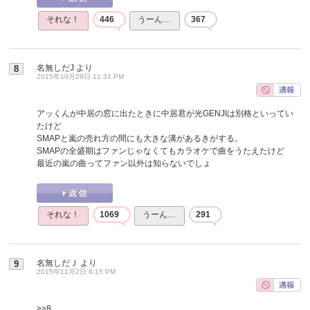
それな！
446
うーん…
367
名無しだJ
より
8
2015年10月29日 11:31 PM
アッくんが中居の窓に出たときに中居君が光GENJIは別格といってい
たけど
SMAPと嵐の売れ方の間にも大きな溝があるきがする。
SMAPの全盛期はファンじゃなくてもカラオケで曲をうたえたけど
最近の嵐の曲ってファン以外は知らないでしょ
それな！
1069
うーん…
291
名無しだＪ
より
9
2015年11月2日 8:15 PM
>>8