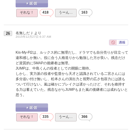
それな！
418
うーん…
163
名無しだＪ
より
26
2015年12月27日 6:37 AM
Kis-My-Ft2は、ルックス的に無理だし、ドラマでも自分売りが目立って
違和感しか無い。役に合う人格造りから勉強した方が良い。残念だけ
ど資質的にSMAPの後継者は無理。
JUMPは、中島くんの役者としての開眼に期待。
しかし、実力派の役者や監督から天才と認識されている二宮さんには
多分追い付け無いし、松本さんの演出力と視野の広さ包容力には誰も
ついて行けない。嵐は確かにブレイクは遅かったけど、それを維持す
る力は蓄えていた。残念ながらJUMPもまた嵐の後継者には成れないと
思う。
それな！
335
うーん…
366