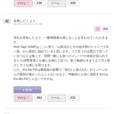
それな！
238
うーん…
439
名無しだＪ
より
42
2016年1月13日 1:25 AM
失礼を承知した上で、一般視聴者の感じることを言わせていただきま
す。
Hey! Say! JUMPはここに来て『山田涼介とその他大勢のジャニーズJr
一派』から脱却し始めていると思います。って言うのは悪口で言って
いるつもりは無くて、世間一般にも個々のメンバーの名前が知られて
きたり(伊野尾君とか最たる例だと思う)、歌う曲調も今までより万人受
けしそうな感じを受けます。
ただ、Kis-My-Ft2は舞祭組の影響で『前3人と後ろ4人』のイメージか
らの脱却が速かったんじゃないかなと。年齢的にも先に成長するのは
Kis-My-Ft2じゃないですかね。
それな！
462
うーん…
232