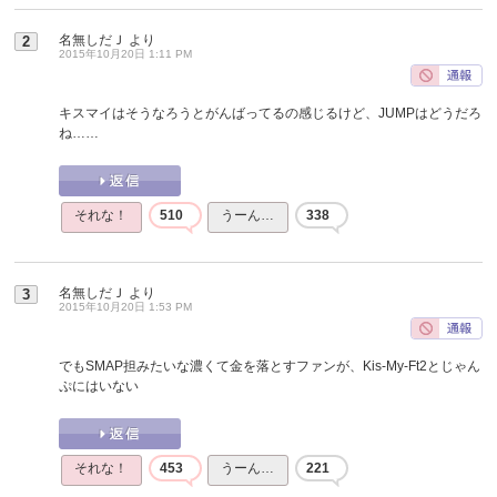
名無しだＪ
より
2
2015年10月20日 1:11 PM
キスマイはそうなろうとがんばってるの感じるけど、JUMPはどうだろ
ね……
それな！
510
うーん…
338
名無しだＪ
より
3
2015年10月20日 1:53 PM
でもSMAP担みたいな濃くて金を落とすファンが、Kis-My-Ft2とじゃん
ぷにはいない
それな！
453
うーん…
221