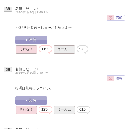
名無しだＪ
より
38
2016年1月10日 7:48 PM
>>37
それを言っちゃ〜おしめぇよ〜
それな！
119
うーん…
92
名無しだＪ
より
39
2016年1月10日 9:40 PM
松潤は別格カッコいい。
それな！
125
うーん…
615