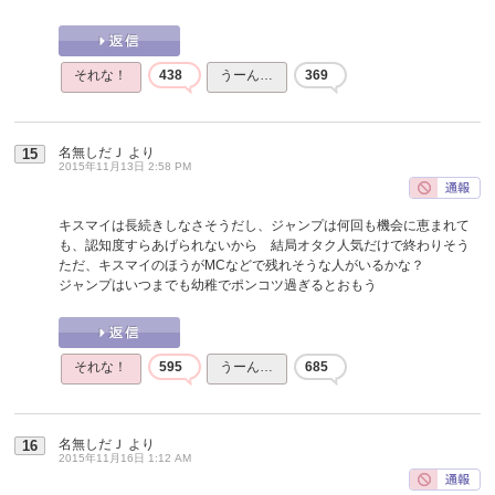
それな！
438
うーん…
369
名無しだＪ
より
15
2015年11月13日 2:58 PM
キスマイは長続きしなさそうだし、ジャンプは何回も機会に恵まれて
も、認知度すらあげられないから 結局オタク人気だけで終わりそう
ただ、キスマイのほうがMCなどで残れそうな人がいるかな？
ジャンプはいつまでも幼稚でポンコツ過ぎるとおもう
それな！
595
うーん…
685
名無しだＪ
より
16
2015年11月16日 1:12 AM