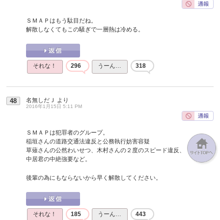
ＳＭＡＰはもう駄目だね。
解散しなくてもこの騒ぎで一層熱は冷める。
それな！
296
うーん…
318
名無しだＪ
より
48
2016年1月15日 5:11 PM
ＳＭＡＰは犯罪者のグループ。
稲垣さんの道路交通法違反と公務執行妨害容疑
草薙さんの公然わいせつ、木村さんの２度のスピード違反、
中居君の中絶強要など。
後輩の為にもならないから早く解散してください。
それな！
185
うーん…
443