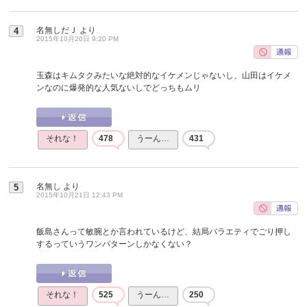
名無しだＪ
より
4
2015年10月20日 9:20 PM
玉森はキムタクみたいな絶対的なイケメンじゃないし、山田はイケメ
ンなのに爆発的な人気ないしでどっちもムリ
それな！
478
うーん…
431
名無し
より
5
2015年10月21日 12:43 PM
飯島さんって敏腕とか言われているけど、結局バラエティでごり押し
するっていうワンパターンしかなくない？
それな！
525
うーん…
250