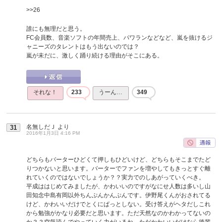
>>26
誰にも無理だと思う。
FC会員数、音楽ソフトの年間売上、パワランなどなど、嵐を抜けるジ
ャニーズのタレントはもう出ないのでは？
嵐が未だに、激しく踊り続ける理由がそこにある。
それな！
233
うーん…
349
名無しだＪ
より
31
2016年1月3日 4:16 PM
どちらもバーターひどくて押しもひどいけど、どちらもそこまでたど
りつかないと思います。バーターでファンを増やしてもきっとすぐ離
れていくのではないでしょうか？？実力でのしあがっていくべき。
平成ははじめてみましたが、かわいいのですがなにせ人数は多いし山
田知念中島有岡以外ちんぷんかんぷんです。伊野尾くんがおされてる
けど、かわいいだけでとくにぱっとしない。受け答えがヘタだしこれ
から勉強がかなり必要だと思います。ただ天然なのかわかってないの
か？？空気読んでやっていく力がいるね。ただかわいいだけなら後輩