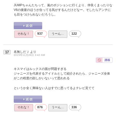
JUMPちゃんたちって、嵐のポジションに行くより、仲良くまったりな
V6の後釜のほうが合ってる気がするんだけどなー。そしたらアンチに
も目をつけられないだろうし。
それな！
937
うーん…
122
名無しだＪ
より
17
2015年11月26日 3:42 AM
キスマイはルックスの面が問題すぎる
ジャニーズを代表するアイドルとして紹介されたら、ジャニーズ全体
がこの程度の顔しかいないって思われる
というか全く興味ない人はすでに思ってるよテレビ見てて
それな！
876
うーん…
336