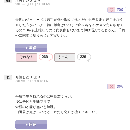
名無しだＪ
より
40
2016年1月11日 11:18 AM
最近のジャニーズは若手が伸び悩んでるんだから売り出す若手を考え
直した方がいいよ。特に飯島はいつまで藤ヶ谷をイケメン売りさせて
るの？3年以上推したのに代表作もないまま伸び悩んでるじゃん。千賀
や二階堂に切り替えた方がいいよ
それな！
268
うーん…
228
名無しだＪ
より
41
2016年1月12日 8:18 PM
平成で生き残れるのは中島君くらい。
後はチビと地味ブサで
余程の才能が無いと無理。
山田君は顔はいいけどチビだし化粧が濃くてキモい。