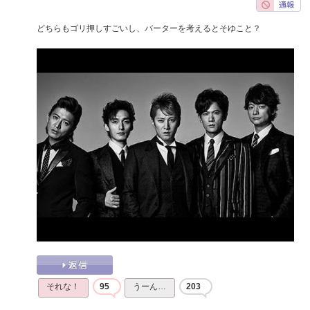
どちらもゴリ押しすごいし、バーターを考えるとそゆこと？
それな！
95
うーん…
203