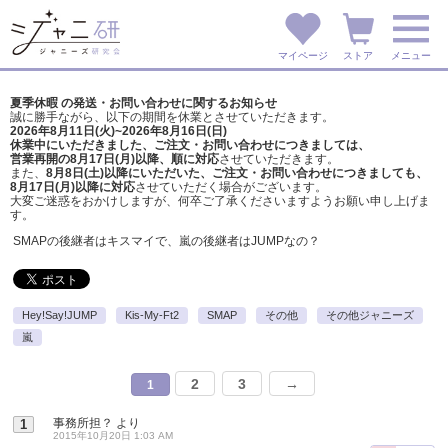
マイページ
ストア
メニュー
夏季休暇 の発送・お問い合わせに関するお知らせ
誠に勝手ながら、以下の期間を休業とさせていただきます。
2026年8月11日(火)~2026年8月16日(日)
休業中にいただきました、ご注文・お問い合わせにつきましては、
営業再開の8月17日(月)以降、順に対応
させていただきます。
また、
8月8日(土)以降にいただいた、ご注文・
お問い合わせにつきましても、
8月17日(月)以降に対応
させていただく場合がございます。
大変ご迷惑をおかけしますが、
何卒ご了承くださいますようお願い申し上げま
す。
SMAPの後継者はキスマイで、嵐の後継者はJUMPなの？
Hey!Say!JUMP
Kis-My-Ft2
SMAP
その他
その他ジャニーズ
嵐
2
3
→
1
事務所担？
より
1
2015年10月20日 1:03 AM