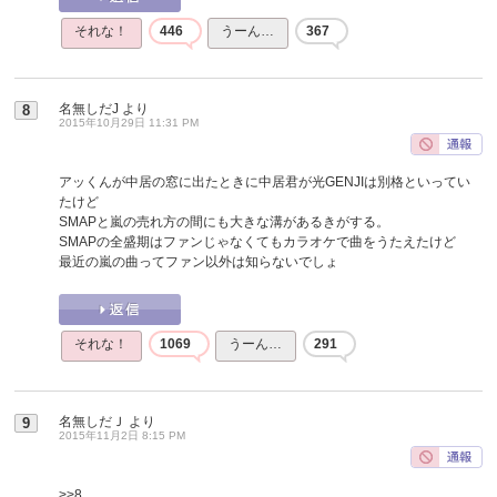
それな！
446
うーん…
367
名無しだJ
より
8
2015年10月29日 11:31 PM
アッくんが中居の窓に出たときに中居君が光GENJIは別格といってい
たけど
SMAPと嵐の売れ方の間にも大きな溝があるきがする。
SMAPの全盛期はファンじゃなくてもカラオケで曲をうたえたけど
最近の嵐の曲ってファン以外は知らないでしょ
それな！
1069
うーん…
291
名無しだＪ
より
9
2015年11月2日 8:15 PM
>>8