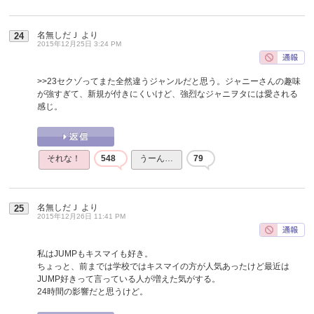
名無しだＪ
より
24
2015年12月25日 3:24 PM
>>23
セクゾってまた全然違うジャンルだと思う。ジャニーさんの趣味
が強すぎて、新規が付きにくいけど、強烈なジャニヲタには愛される
感じ。
それな！
548
うーん…
79
名無しだＪ
より
25
2015年12月26日 11:41 PM
私はJUMPもキスマイも好き。
ちょっと、前までは学校ではキスマイの方が人気あったけど最近は
JUMP好きって言っている人が増えた気がする。
24時間の影響だと思うけど。