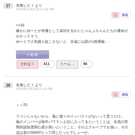
名無しだＪ
より
27
2015年12月27日 11:31 PM
>>26
確かにゆーとが俳優として成功するかにじゃんぷちゃんたちの運命が
かかってそう。
ゆーとで人気掘り起こさないと、永遠に山田の1枚看板…
それな！
411
うーん…
96
名無しだＪ
より
28
2015年12月29日 2:14 PM
＞＞20
ファンじゃないから、嵐に個々のインパクトがないって思うだけ。
嵐のメンバーは毎年パワラン上位に入ってるということは、全員の世
間的認知度関心度が高いということ。その上グループでも強い。その
辺は昔のSMAPだって同じだったでしょーが。