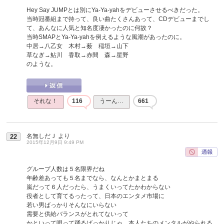
Hey Say JUMPとは別にYa-Ya-yahをデビューさせるべきだった。
当時冠番組まで持って、良い曲たくさんあって、CDデビューまでし
て、あんなに人気と知名度凄かったのに何故？
当時SMAPとYa-Ya-yahを例えるような風潮があったのに。
中居→八乙女 木村→薮 稲垣→山下
草なぎ→鮎川 香取→赤間 森→星野
のような。
それな！
116
うーん…
661
名無しだＪ
より
22
2015年12月9日 9:49 PM
グループ人数は５名限界だね
年齢差あっても５名までなら、なんとかまとまる
嵐だって６人だったら、うまくいってたかわからない
役者として育てるったって、日本のエンタメ市場に
若い男ばっかりそんなにいらない
需要と供給バランスがとれてないって
かといって唄って踊るばっかりじゃ、本人たちのメンタルがやられる