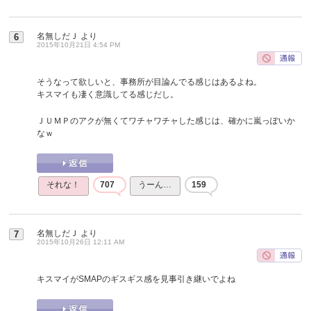
名無しだＪ
より
6
2015年10月21日 4:54 PM
そうなって欲しいと、事務所が目論んでる感じはあるよね。
キスマイも凄く意識してる感じだし。
ＪＵＭＰのアクが無くてワチャワチャした感じは、確かに嵐っぽいか
なｗ
それな！
707
うーん…
159
名無しだＪ
より
7
2015年10月26日 12:11 AM
キスマイがSMAPのギスギス感を見事引き継いでよね