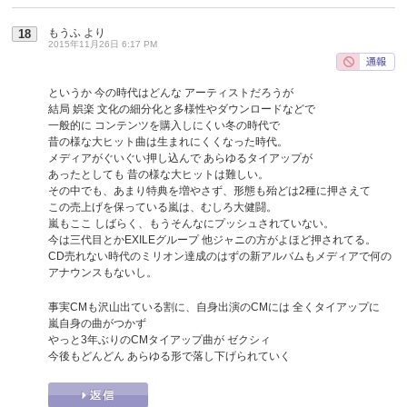
もうふ
より
18
2015年11月26日 6:17 PM
というか 今の時代はどんな アーティストだろうが
結局 娯楽 文化の細分化と多様性やダウンロードなどで
一般的に コンテンツを購入しにくい冬の時代で
昔の様な大ヒット曲は生まれにくくなった時代。
メディアがぐいぐい押し込んで あらゆるタイアップが
あったとしても 昔の様な大ヒットは難しい。
その中でも、あまり特典を増やさず、形態も殆どは2種に押さえて
この売上げを保っている嵐は、むしろ大健闘。
嵐もここ しばらく、もうそんなにプッシュされていない。
今は三代目とかEXILEグループ 他ジャニの方がよほど押されてる。
CD売れない時代のミリオン達成のはずの新アルバムもメディアで何の
アナウンスもないし。
事実CMも沢山出ている割に、自身出演のCMには 全くタイアップに
嵐自身の曲がつかず
やっと3年ぶりのCMタイアップ曲が ゼクシィ
今後もどんどん あらゆる形で落し下げられていく