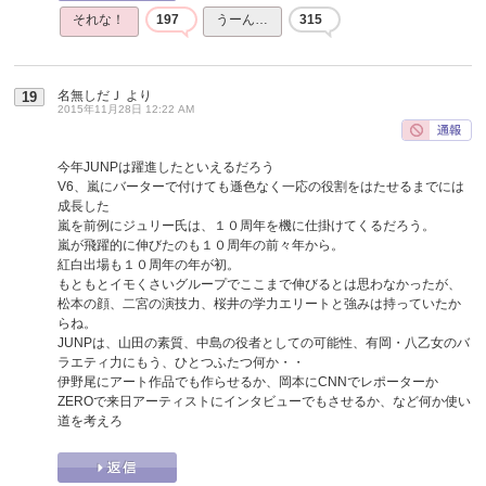
それな！
197
うーん…
315
名無しだＪ
より
19
2015年11月28日 12:22 AM
今年JUNPは躍進したといえるだろう
V6、嵐にバーターで付けても遜色なく一応の役割をはたせるまでには
成長した
嵐を前例にジュリー氏は、１０周年を機に仕掛けてくるだろう。
嵐が飛躍的に伸びたのも１０周年の前々年から。
紅白出場も１０周年の年が初。
もともとイモくさいグループでここまで伸びるとは思わなかったが、
松本の顔、二宮の演技力、桜井の学力エリートと強みは持っていたか
らね。
JUNPは、山田の素質、中島の役者としての可能性、有岡・八乙女のバ
ラエティ力にもう、ひとつふたつ何か・・
伊野尾にアート作品でも作らせるか、岡本にCNNでレポーターか
ZEROで来日アーティストにインタビューでもさせるか、など何か使い
道を考えろ