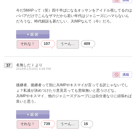
今だSMAPって（笑）四十半ばになるオッサンをアイドル視してるのは
ババアだけでこんなザマだから若い年代はジャニーズにハマらないん
だろうな。時代錯誤も甚だしい、JUMPなんて（今）だろ。
それな！
107
うーん…
409
名無しだＪ
より
37
2016年1月10日 4:48 PM
後継者、後継者って別にJUMPやキスマイが言ってる訳じゃないでし
ょ？私達が決めつけたり意見言っても意味無いと思うけどな。
JUMPやキスマイ、他のジャニーズグループには自分達なりに頑張れば
良いと思う。
それな！
739
うーん…
16