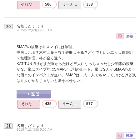
それな！
506
うーん…
338
名無しだＪ
より
20
2015年12月3日 4:58 AM
SMAPの後継はキスマイには無理。
中居→北山？木村→藤ヶ谷？香取→玉森？どうでもいい二人→舞祭組
？無理無理、格が全く違う。
KAT-TUN辺りがまだ近かったけど三人になっちゃったし少年隊の後継
かな。嵐はタイプ的にSMAPとは別のルート。嵐はなんかSMAPのよう
な個々のインパクトが無い。SMAPは一人一人でもやっていけるけど嵐
は五人がかりじゃないと味を出せない。
それな！
435
うーん…
577
名無しだＪ
より
21
2015年12月3日 5:09 AM