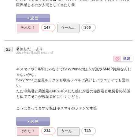
限界感じるのが人間として当たり前
それな！
147
うーん…
306
名無しだＪ
より
23
2015年12月24日 6:58 PM
キスマイやJUMPじゃなくてSexy zoneのほうが嵐やSMAP路線なんじ
ゃないかな。
Sexy zoneは全員ルックスも歌もレベルは高いしバラエティでも面白
い。
ただ中島君と菊池君のギスギスした感じが昔の赤西君と亀梨君の関係
と似ててそこが視聴者的に引くけども。
こうは言ってますが私はキスマイのファンです笑
それな！
234
うーん…
749