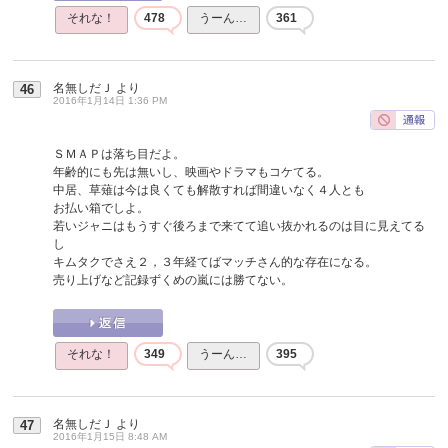
それな！
478
うーん…
361
名無しだＪ
より
46
2016年1月14日 1:36 PM
ＳＭＡＰは落ち目だよ。
年齢的にも先は無いし、映画やドラマもコケてる。
中居、草薙は今は良くても解散すれば間違いなく４人とも
お払い箱でしよ。
若いジャニはもうすぐ後ろまで来てて追い抜かれるのは目に見えてる
し
キムタクでさえ２，３年経てばマッチさん的な存在になる。
売り上げなど記録ずくめの嵐には勝てない。
それな！
349
うーん…
395
名無しだＪ
より
47
2016年1月15日 8:48 AM