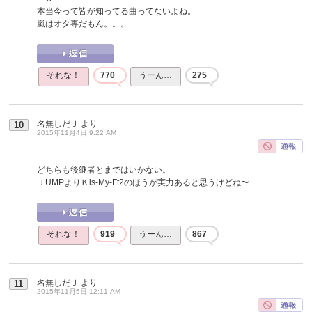
本当今って皆が知ってる曲ってないよね。
嵐はオタ専だもん。。。
それな！
770
うーん…
275
名無しだＪ
より
10
2015年11月4日 9:22 AM
どちらも後継者とまではいかない。
ＪUMPよりＫis-My-Ft2のほうが実力あると思うけどね〜
それな！
919
うーん…
867
名無しだＪ
より
11
2015年11月5日 12:11 AM