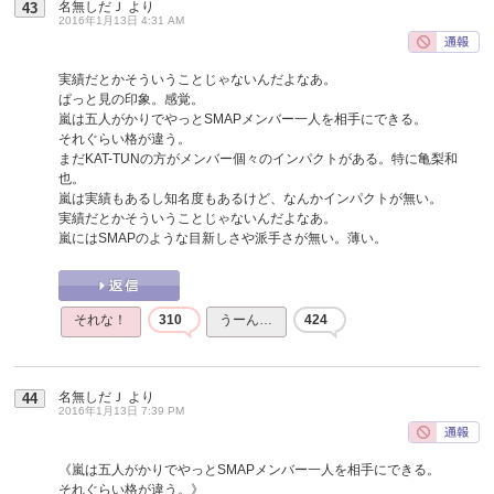
名無しだＪ
より
43
2016年1月13日 4:31 AM
実績だとかそういうことじゃないんだよなあ。
ぱっと見の印象。感覚。
嵐は五人がかりでやっとSMAPメンバー一人を相手にできる。
それぐらい格が違う。
まだKAT-TUNの方がメンバー個々のインパクトがある。特に亀梨和
也。
嵐は実績もあるし知名度もあるけど、なんかインパクトが無い。
実績だとかそういうことじゃないんだよなあ。
嵐にはSMAPのような目新しさや派手さが無い。薄い。
それな！
310
うーん…
424
名無しだＪ
より
44
2016年1月13日 7:39 PM
《嵐は五人がかりでやっとSMAPメンバー一人を相手にできる。
それぐらい格が違う。》