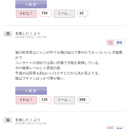
それな！
759
うーん…
43
名無しだＪ
より
35
2016年1月8日 1:06 PM
嵐の松本君はジャニの中でも飛びぬけて華やかでカッコいいし才能豊
かで
コンサートの演出では高い評価で才能を発揮している。
今の後輩レベルじゃ雲泥の差。
平成の山田君も顔はいいけどチビだから先が見えてる。
後はブサメンばっかで華が無い。
それな！
135
うーん…
698
名無しだＪ
より
36
2016年1月8日 3:16 PM