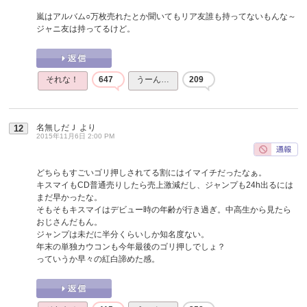
嵐はアルバム○万枚売れたとか聞いてもリア友誰も持ってないもんな～
ジャニ友は持ってるけど。
それな！
647
うーん…
209
名無しだＪ
より
12
2015年11月6日 2:00 PM
どちらもすごいゴリ押しされてる割にはイマイチだったなぁ。
キスマイもCD普通売りしたら売上激減だし、ジャンプも24h出るには
まだ早かったな。
そもそもキスマイはデビュー時の年齢が行き過ぎ。中高生から見たら
おじさんだもん。
ジャンプは未だに半分くらいしか知名度ない。
年末の単独カウコンも今年最後のゴリ押しでしょ？
っていうか早々の紅白諦めた感。