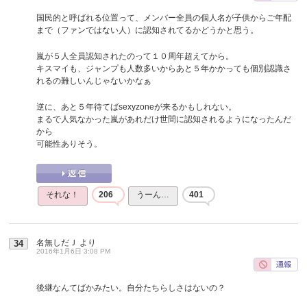
国民的と呼ばれる位置って、メンバー全員の個人名が子供からご年配
まで（ファンではない人）に認知されてるかどうかと思う。
嵐が５人全員認知されたのって１０周年超えてから。
キスマイも、ジャンプも人数多いからあと５年かかっても個別認識さ
れるの難しいんじゃないかなぁ
逆に、あと５年待てばsexyzoneが来るかもしれない。
まるで人気なかった嵐があれだけ世間に認知されるようになったんだ
から
可能性ありそう。
それな！
206
うーん…
401
名無しだＪ
より
34
2016年1月6日 3:08 PM
後継なんてばかみたい。自分たちらしさはないの？