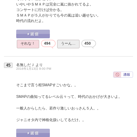
いやいやＳＭＡＰは完全に嵐に抜かれてるよ。
コンサートに行けば分かる。
ＳＭＡＰが５人がかりでも今の嵐は追い越せない。
時代の流れだよ。
それな！
494
うーん…
450
名無しだＪ
より
45
2016年1月13日 9:00 PM
そこまで言う程SMAPすごいかな。。
SMAPの曲知ってるレベル云々って、時代のおかげが大きいよ。
一般人からしたら、若作り激しいおっさん５人。。
ジャニオタ内で神格化扱いしてるだけ。。