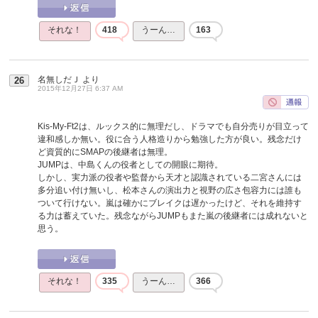
それな！
418
うーん…
163
名無しだＪ
より
26
2015年12月27日 6:37 AM
Kis-My-Ft2は、ルックス的に無理だし、ドラマでも自分売りが目立って
違和感しか無い。役に合う人格造りから勉強した方が良い。残念だけ
ど資質的にSMAPの後継者は無理。
JUMPは、中島くんの役者としての開眼に期待。
しかし、実力派の役者や監督から天才と認識されている二宮さんには
多分追い付け無いし、松本さんの演出力と視野の広さ包容力には誰も
ついて行けない。嵐は確かにブレイクは遅かったけど、それを維持す
る力は蓄えていた。残念ながらJUMPもまた嵐の後継者には成れないと
思う。
それな！
335
うーん…
366