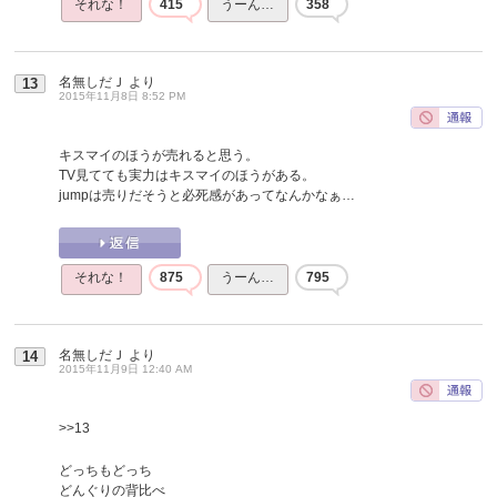
それな！
415
うーん…
358
名無しだＪ
より
13
2015年11月8日 8:52 PM
キスマイのほうが売れると思う。
TV見てても実力はキスマイのほうがある。
jumpは売りだそうと必死感があってなんかなぁ…
それな！
875
うーん…
795
名無しだＪ
より
14
2015年11月9日 12:40 AM
>>13
どっちもどっち
どんぐりの背比べ