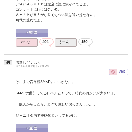
いやいやＳＭＡＰは完全に嵐に抜かれてるよ。
コンサートに行けば分かる。
ＳＭＡＰが５人がかりでも今の嵐は追い越せない。
時代の流れだよ。
それな！
494
うーん…
450
名無しだＪ
より
45
2016年1月13日 9:00 PM
そこまで言う程SMAPすごいかな。。
SMAPの曲知ってるレベル云々って、時代のおかげが大きいよ。
一般人からしたら、若作り激しいおっさん５人。。
ジャニオタ内で神格化扱いしてるだけ。。