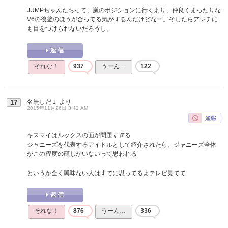
JUMPちゃんたちって、嵐のポジションに行くより、仲良くまったりな
V6の後釜のほうが合ってる気がするんだけどなー。そしたらアンチに
も目をつけられないだろうし。
それな！
937
うーん…
122
名無しだＪ
より
17
2015年11月26日 3:42 AM
キスマイはルックスの面が問題すぎる
ジャニーズを代表するアイドルとして紹介されたら、ジャニーズ全体
がこの程度の顔しかいないって思われる
というか全く興味ない人はすでに思ってるよテレビ見てて
それな！
876
うーん…
336