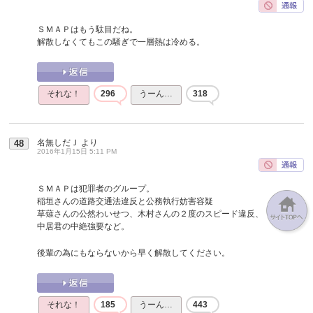
ＳＭＡＰはもう駄目だね。
解散しなくてもこの騒ぎで一層熱は冷める。
それな！
296
うーん…
318
名無しだＪ
より
48
2016年1月15日 5:11 PM
ＳＭＡＰは犯罪者のグループ。
稲垣さんの道路交通法違反と公務執行妨害容疑
草薙さんの公然わいせつ、木村さんの２度のスピード違反、
中居君の中絶強要など。
後輩の為にもならないから早く解散してください。
それな！
185
うーん…
443