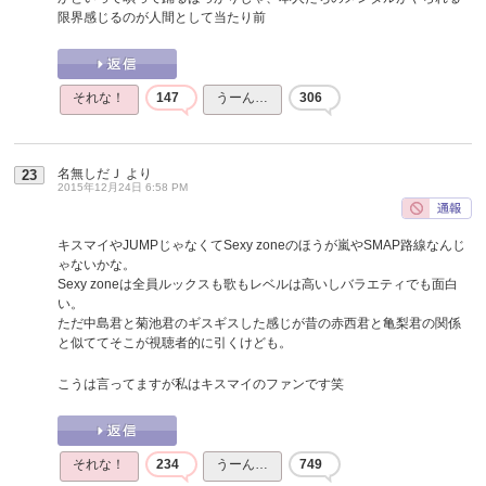
限界感じるのが人間として当たり前
それな！
147
うーん…
306
名無しだＪ
より
23
2015年12月24日 6:58 PM
キスマイやJUMPじゃなくてSexy zoneのほうが嵐やSMAP路線なんじ
ゃないかな。
Sexy zoneは全員ルックスも歌もレベルは高いしバラエティでも面白
い。
ただ中島君と菊池君のギスギスした感じが昔の赤西君と亀梨君の関係
と似ててそこが視聴者的に引くけども。
こうは言ってますが私はキスマイのファンです笑
それな！
234
うーん…
749