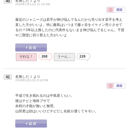
名無しだＪ
より
40
2016年1月11日 11:18 AM
最近のジャニーズは若手が伸び悩んでるんだから売り出す若手を考え
直した方がいいよ。特に飯島はいつまで藤ヶ谷をイケメン売りさせて
るの？3年以上推したのに代表作もないまま伸び悩んでるじゃん。千賀
や二階堂に切り替えた方がいいよ
それな！
268
うーん…
228
名無しだＪ
より
41
2016年1月12日 8:18 PM
平成で生き残れるのは中島君くらい。
後はチビと地味ブサで
余程の才能が無いと無理。
山田君は顔はいいけどチビだし化粧が濃くてキモい。