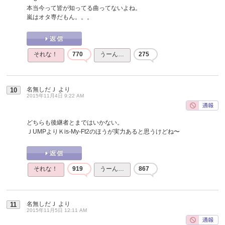
本当今って皆が知ってる曲ってないよね。
嵐はオタ専だもん。。。
それな！
770
うーん…
275
名無しだＪ
より
10
2015年11月4日 9:22 AM
どちらも後継者とまではいかない。
ＪUMPよりＫis-My-Ft2のほうが実力あると思うけどね〜
それな！
919
うーん…
867
名無しだＪ
より
11
2015年11月5日 12:11 AM