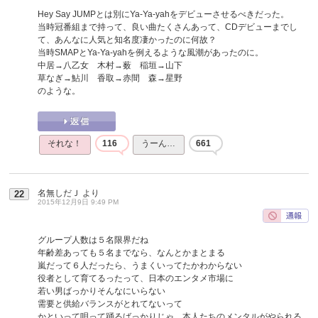
Hey Say JUMPとは別にYa-Ya-yahをデビューさせるべきだった。
当時冠番組まで持って、良い曲たくさんあって、CDデビューまでし
て、あんなに人気と知名度凄かったのに何故？
当時SMAPとYa-Ya-yahを例えるような風潮があったのに。
中居→八乙女 木村→薮 稲垣→山下
草なぎ→鮎川 香取→赤間 森→星野
のような。
それな！
116
うーん…
661
名無しだＪ
より
22
2015年12月9日 9:49 PM
グループ人数は５名限界だね
年齢差あっても５名までなら、なんとかまとまる
嵐だって６人だったら、うまくいってたかわからない
役者として育てるったって、日本のエンタメ市場に
若い男ばっかりそんなにいらない
需要と供給バランスがとれてないって
かといって唄って踊るばっかりじゃ、本人たちのメンタルがやられる