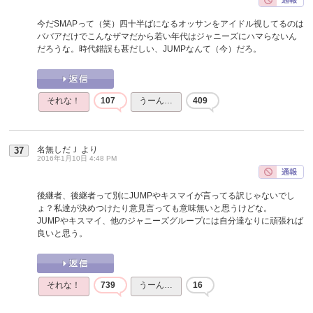
今だSMAPって（笑）四十半ばになるオッサンをアイドル視してるのは
ババアだけでこんなザマだから若い年代はジャニーズにハマらないん
だろうな。時代錯誤も甚だしい、JUMPなんて（今）だろ。
それな！
107
うーん…
409
名無しだＪ
より
37
2016年1月10日 4:48 PM
後継者、後継者って別にJUMPやキスマイが言ってる訳じゃないでし
ょ？私達が決めつけたり意見言っても意味無いと思うけどな。
JUMPやキスマイ、他のジャニーズグループには自分達なりに頑張れば
良いと思う。
それな！
739
うーん…
16