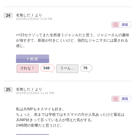
名無しだＪ
より
24
2015年12月25日 3:24 PM
>>23
セクゾってまた全然違うジャンルだと思う。ジャニーさんの趣味
が強すぎて、新規が付きにくいけど、強烈なジャニヲタには愛される
感じ。
それな！
548
うーん…
79
名無しだＪ
より
25
2015年12月26日 11:41 PM
私はJUMPもキスマイも好き。
ちょっと、前までは学校ではキスマイの方が人気あったけど最近は
JUMP好きって言っている人が増えた気がする。
24時間の影響だと思うけど。