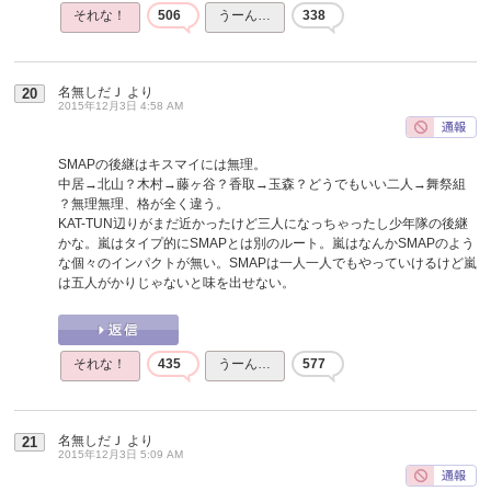
それな！
506
うーん…
338
名無しだＪ
より
20
2015年12月3日 4:58 AM
SMAPの後継はキスマイには無理。
中居→北山？木村→藤ヶ谷？香取→玉森？どうでもいい二人→舞祭組
？無理無理、格が全く違う。
KAT-TUN辺りがまだ近かったけど三人になっちゃったし少年隊の後継
かな。嵐はタイプ的にSMAPとは別のルート。嵐はなんかSMAPのよう
な個々のインパクトが無い。SMAPは一人一人でもやっていけるけど嵐
は五人がかりじゃないと味を出せない。
それな！
435
うーん…
577
名無しだＪ
より
21
2015年12月3日 5:09 AM