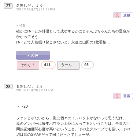
名無しだＪ
より
27
2015年12月27日 11:31 PM
>>26
確かにゆーとが俳優として成功するかにじゃんぷちゃんたちの運命が
かかってそう。
ゆーとで人気掘り起こさないと、永遠に山田の1枚看板…
それな！
411
うーん…
96
名無しだＪ
より
28
2015年12月29日 2:14 PM
＞＞20
ファンじゃないから、嵐に個々のインパクトがないって思うだけ。
嵐のメンバーは毎年パワラン上位に入ってるということは、全員の世
間的認知度関心度が高いということ。その上グループでも強い。その
辺は昔のSMAPだって同じだったでしょーが。