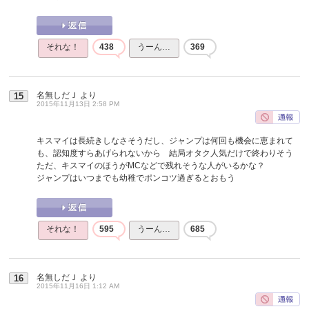
それな！
438
うーん…
369
名無しだＪ
より
15
2015年11月13日 2:58 PM
キスマイは長続きしなさそうだし、ジャンプは何回も機会に恵まれて
も、認知度すらあげられないから 結局オタク人気だけで終わりそう
ただ、キスマイのほうがMCなどで残れそうな人がいるかな？
ジャンプはいつまでも幼稚でポンコツ過ぎるとおもう
それな！
595
うーん…
685
名無しだＪ
より
16
2015年11月16日 1:12 AM