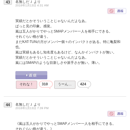
名無しだＪ
より
43
2016年1月13日 4:31 AM
実績だとかそういうことじゃないんだよなあ。
ぱっと見の印象。感覚。
嵐は五人がかりでやっとSMAPメンバー一人を相手にできる。
それぐらい格が違う。
まだKAT-TUNの方がメンバー個々のインパクトがある。特に亀梨和
也。
嵐は実績もあるし知名度もあるけど、なんかインパクトが無い。
実績だとかそういうことじゃないんだよなあ。
嵐にはSMAPのような目新しさや派手さが無い。薄い。
それな！
310
うーん…
424
名無しだＪ
より
44
2016年1月13日 7:39 PM
《嵐は五人がかりでやっとSMAPメンバー一人を相手にできる。
それぐらい格が違う。》