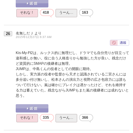
それな！
418
うーん…
163
名無しだＪ
より
26
2015年12月27日 6:37 AM
Kis-My-Ft2は、ルックス的に無理だし、ドラマでも自分売りが目立って
違和感しか無い。役に合う人格造りから勉強した方が良い。残念だけ
ど資質的にSMAPの後継者は無理。
JUMPは、中島くんの役者としての開眼に期待。
しかし、実力派の役者や監督から天才と認識されている二宮さんには
多分追い付け無いし、松本さんの演出力と視野の広さ包容力には誰も
ついて行けない。嵐は確かにブレイクは遅かったけど、それを維持す
る力は蓄えていた。残念ながらJUMPもまた嵐の後継者には成れないと
思う。
それな！
335
うーん…
366