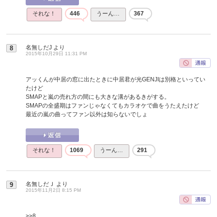
それな！
446
うーん…
367
名無しだJ
より
8
2015年10月29日 11:31 PM
アッくんが中居の窓に出たときに中居君が光GENJIは別格といってい
たけど
SMAPと嵐の売れ方の間にも大きな溝があるきがする。
SMAPの全盛期はファンじゃなくてもカラオケで曲をうたえたけど
最近の嵐の曲ってファン以外は知らないでしょ
それな！
1069
うーん…
291
名無しだＪ
より
9
2015年11月2日 8:15 PM
>>8