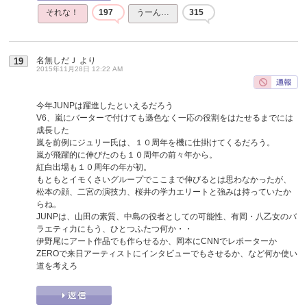
それな！
197
うーん…
315
名無しだＪ
より
19
2015年11月28日 12:22 AM
今年JUNPは躍進したといえるだろう
V6、嵐にバーターで付けても遜色なく一応の役割をはたせるまでには
成長した
嵐を前例にジュリー氏は、１０周年を機に仕掛けてくるだろう。
嵐が飛躍的に伸びたのも１０周年の前々年から。
紅白出場も１０周年の年が初。
もともとイモくさいグループでここまで伸びるとは思わなかったが、
松本の顔、二宮の演技力、桜井の学力エリートと強みは持っていたか
らね。
JUNPは、山田の素質、中島の役者としての可能性、有岡・八乙女のバ
ラエティ力にもう、ひとつふたつ何か・・
伊野尾にアート作品でも作らせるか、岡本にCNNでレポーターか
ZEROで来日アーティストにインタビューでもさせるか、など何か使い
道を考えろ