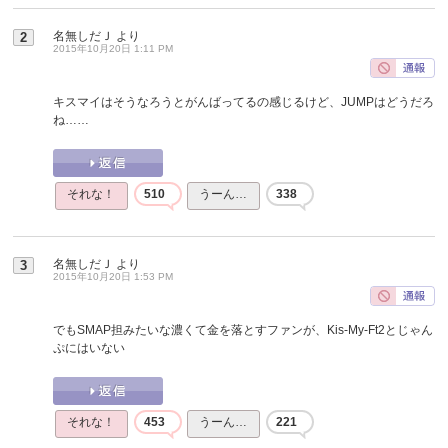
名無しだＪ
より
2
2015年10月20日 1:11 PM
キスマイはそうなろうとがんばってるの感じるけど、JUMPはどうだろ
ね……
それな！
510
うーん…
338
名無しだＪ
より
3
2015年10月20日 1:53 PM
でもSMAP担みたいな濃くて金を落とすファンが、Kis-My-Ft2とじゃん
ぷにはいない
それな！
453
うーん…
221