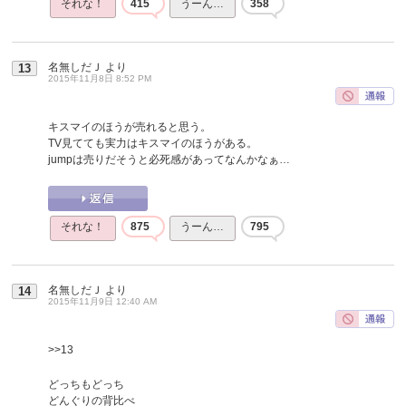
それな！
415
うーん…
358
名無しだＪ
より
13
2015年11月8日 8:52 PM
キスマイのほうが売れると思う。
TV見てても実力はキスマイのほうがある。
jumpは売りだそうと必死感があってなんかなぁ…
それな！
875
うーん…
795
名無しだＪ
より
14
2015年11月9日 12:40 AM
>>13
どっちもどっち
どんぐりの背比べ