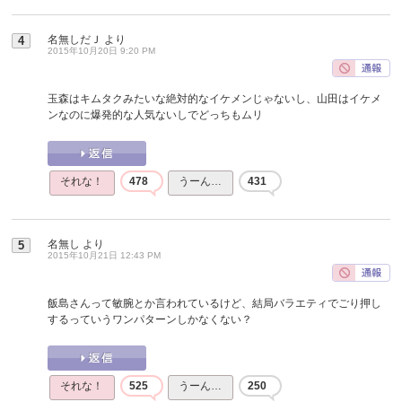
名無しだＪ
より
4
2015年10月20日 9:20 PM
玉森はキムタクみたいな絶対的なイケメンじゃないし、山田はイケメ
ンなのに爆発的な人気ないしでどっちもムリ
それな！
478
うーん…
431
名無し
より
5
2015年10月21日 12:43 PM
飯島さんって敏腕とか言われているけど、結局バラエティでごり押し
するっていうワンパターンしかなくない？
それな！
525
うーん…
250