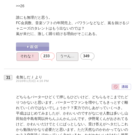
>>26
誰にも無理だと思う。
FC会員数、音楽ソフトの年間売上、パワランなどなど、嵐を抜けるジ
ャニーズのタレントはもう出ないのでは？
嵐が未だに、激しく踊り続ける理由がそこにある。
それな！
233
うーん…
349
名無しだＪ
より
31
2016年1月3日 4:16 PM
どちらもバーターひどくて押しもひどいけど、どちらもそこまでたど
りつかないと思います。バーターでファンを増やしてもきっとすぐ離
れていくのではないでしょうか？？実力でのしあがっていくべき。
平成ははじめてみましたが、かわいいのですがなにせ人数は多いし山
田知念中島有岡以外ちんぷんかんぷんです。伊野尾くんがおされてる
けど、かわいいだけでとくにぱっとしない。受け答えがヘタだしこれ
から勉強がかなり必要だと思います。ただ天然なのかわかってないの
か？？空気読んでやっていく力がいるね。ただかわいいだけなら後輩