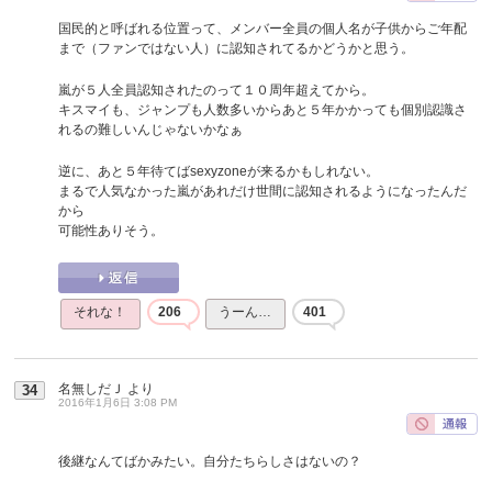
国民的と呼ばれる位置って、メンバー全員の個人名が子供からご年配
まで（ファンではない人）に認知されてるかどうかと思う。
嵐が５人全員認知されたのって１０周年超えてから。
キスマイも、ジャンプも人数多いからあと５年かかっても個別認識さ
れるの難しいんじゃないかなぁ
逆に、あと５年待てばsexyzoneが来るかもしれない。
まるで人気なかった嵐があれだけ世間に認知されるようになったんだ
から
可能性ありそう。
それな！
206
うーん…
401
名無しだＪ
より
34
2016年1月6日 3:08 PM
後継なんてばかみたい。自分たちらしさはないの？