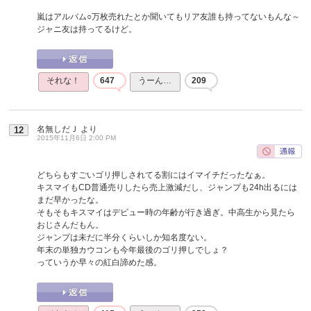
嵐はアルバム○万枚売れたとか聞いてもリア友誰も持ってないもんな～
ジャニ友は持ってるけど。
それな！
647
うーん…
209
名無しだＪ
より
12
2015年11月6日 2:00 PM
どちらもすごいゴリ押しされてる割にはイマイチだったなぁ。
キスマイもCD普通売りしたら売上激減だし、ジャンプも24h出るには
まだ早かったな。
そもそもキスマイはデビュー時の年齢が行き過ぎ。中高生から見たら
おじさんだもん。
ジャンプは未だに半分くらいしか知名度ない。
年末の単独カウコンも今年最後のゴリ押しでしょ？
っていうか早々の紅白諦めた感。