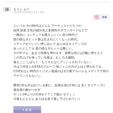
もうふ
より
18
2015年11月26日 6:17 PM
というか 今の時代はどんな アーティストだろうが
結局 娯楽 文化の細分化と多様性やダウンロードなどで
一般的に コンテンツを購入しにくい冬の時代で
昔の様な大ヒット曲は生まれにくくなった時代。
メディアがぐいぐい押し込んで あらゆるタイアップが
あったとしても 昔の様な大ヒットは難しい。
その中でも、あまり特典を増やさず、形態も殆どは2種に押さえて
この売上げを保っている嵐は、むしろ大健闘。
嵐もここ しばらく、もうそんなにプッシュされていない。
今は三代目とかEXILEグループ 他ジャニの方がよほど押されてる。
CD売れない時代のミリオン達成のはずの新アルバムもメディアで何の
アナウンスもないし。
事実CMも沢山出ている割に、自身出演のCMには 全くタイアップに
嵐自身の曲がつかず
やっと3年ぶりのCMタイアップ曲が ゼクシィ
今後もどんどん あらゆる形で落し下げられていく