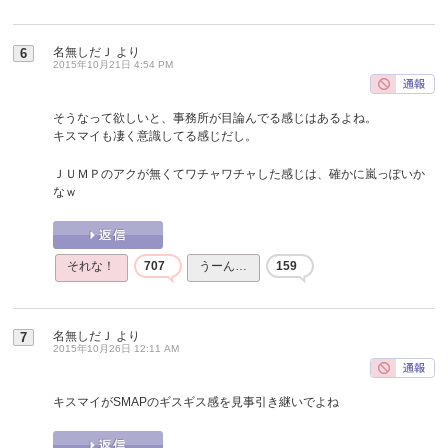
名無しだＪ
より
6
2015年10月21日 4:54 PM
そうなって欲しいと、事務所が目論んでる感じはあるよね。
キスマイも凄く意識してる感じだし。
ＪＵＭＰのアクが無くてワチャワチャした感じは、確かに嵐っぽいか
なｗ
それな！
707
うーん…
159
名無しだＪ
より
7
2015年10月26日 12:11 AM
キスマイがSMAPのギスギス感を見事引き継いでよね