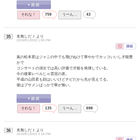
それな！
759
うーん…
43
名無しだＪ
より
35
2016年1月8日 1:06 PM
嵐の松本君はジャニの中でも飛びぬけて華やかでカッコいいし才能豊
かで
コンサートの演出では高い評価で才能を発揮している。
今の後輩レベルじゃ雲泥の差。
平成の山田君も顔はいいけどチビだから先が見えてる。
後はブサメンばっかで華が無い。
それな！
135
うーん…
698
名無しだＪ
より
36
2016年1月8日 3:16 PM