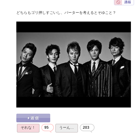
どちらもゴリ押しすごいし、バーターを考えるとそゆこと？
それな！
95
うーん…
203