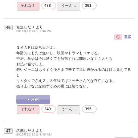
それな！
478
うーん…
361
名無しだＪ
より
46
2016年1月14日 1:36 PM
ＳＭＡＰは落ち目だよ。
年齢的にも先は無いし、映画やドラマもコケてる。
中居、草薙は今は良くても解散すれば間違いなく４人とも
お払い箱でしよ。
若いジャニはもうすぐ後ろまで来てて追い抜かれるのは目に見えてる
し
キムタクでさえ２，３年経てばマッチさん的な存在になる。
売り上げなど記録ずくめの嵐には勝てない。
それな！
349
うーん…
395
名無しだＪ
より
47
2016年1月15日 8:48 AM