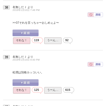
名無しだＪ
より
38
2016年1月10日 7:48 PM
>>37
それを言っちゃ〜おしめぇよ〜
それな！
119
うーん…
92
名無しだＪ
より
39
2016年1月10日 9:40 PM
松潤は別格カッコいい。
それな！
125
うーん…
615