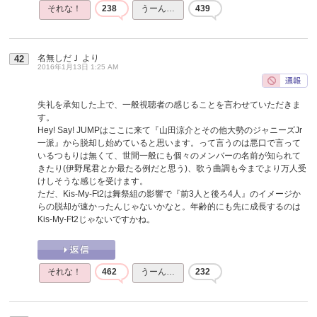
それな！
238
うーん…
439
名無しだＪ
より
42
2016年1月13日 1:25 AM
失礼を承知した上で、一般視聴者の感じることを言わせていただきま
す。
Hey! Say! JUMPはここに来て『山田涼介とその他大勢のジャニーズJr
一派』から脱却し始めていると思います。って言うのは悪口で言って
いるつもりは無くて、世間一般にも個々のメンバーの名前が知られて
きたり(伊野尾君とか最たる例だと思う)、歌う曲調も今までより万人受
けしそうな感じを受けます。
ただ、Kis-My-Ft2は舞祭組の影響で『前3人と後ろ4人』のイメージか
らの脱却が速かったんじゃないかなと。年齢的にも先に成長するのは
Kis-My-Ft2じゃないですかね。
それな！
462
うーん…
232