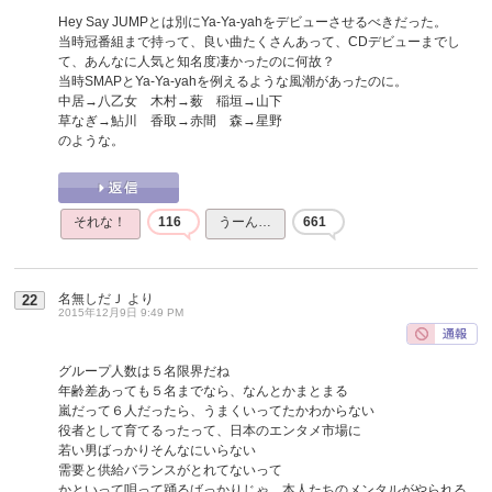
Hey Say JUMPとは別にYa-Ya-yahをデビューさせるべきだった。
当時冠番組まで持って、良い曲たくさんあって、CDデビューまでし
て、あんなに人気と知名度凄かったのに何故？
当時SMAPとYa-Ya-yahを例えるような風潮があったのに。
中居→八乙女 木村→薮 稲垣→山下
草なぎ→鮎川 香取→赤間 森→星野
のような。
それな！
116
うーん…
661
名無しだＪ
より
22
2015年12月9日 9:49 PM
グループ人数は５名限界だね
年齢差あっても５名までなら、なんとかまとまる
嵐だって６人だったら、うまくいってたかわからない
役者として育てるったって、日本のエンタメ市場に
若い男ばっかりそんなにいらない
需要と供給バランスがとれてないって
かといって唄って踊るばっかりじゃ、本人たちのメンタルがやられる