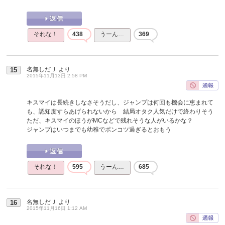
それな！
438
うーん…
369
名無しだＪ
より
15
2015年11月13日 2:58 PM
キスマイは長続きしなさそうだし、ジャンプは何回も機会に恵まれて
も、認知度すらあげられないから 結局オタク人気だけで終わりそう
ただ、キスマイのほうがMCなどで残れそうな人がいるかな？
ジャンプはいつまでも幼稚でポンコツ過ぎるとおもう
それな！
595
うーん…
685
名無しだＪ
より
16
2015年11月16日 1:12 AM