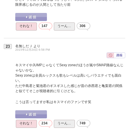
限界感じるのが人間として当たり前
それな！
147
うーん…
306
名無しだＪ
より
23
2015年12月24日 6:58 PM
キスマイやJUMPじゃなくてSexy zoneのほうが嵐やSMAP路線なんじ
ゃないかな。
Sexy zoneは全員ルックスも歌もレベルは高いしバラエティでも面白
い。
ただ中島君と菊池君のギスギスした感じが昔の赤西君と亀梨君の関係
と似ててそこが視聴者的に引くけども。
こうは言ってますが私はキスマイのファンです笑
それな！
234
うーん…
749