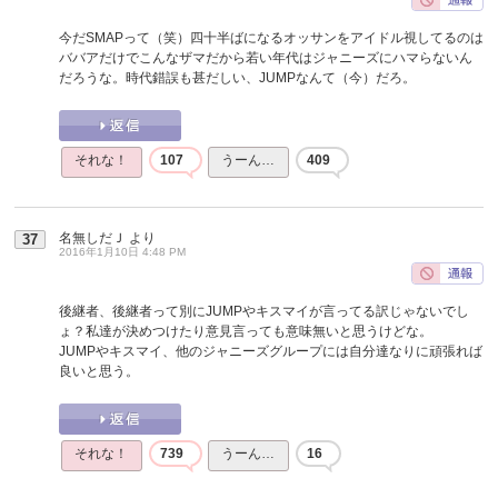
今だSMAPって（笑）四十半ばになるオッサンをアイドル視してるのは
ババアだけでこんなザマだから若い年代はジャニーズにハマらないん
だろうな。時代錯誤も甚だしい、JUMPなんて（今）だろ。
それな！
107
うーん…
409
名無しだＪ
より
37
2016年1月10日 4:48 PM
後継者、後継者って別にJUMPやキスマイが言ってる訳じゃないでし
ょ？私達が決めつけたり意見言っても意味無いと思うけどな。
JUMPやキスマイ、他のジャニーズグループには自分達なりに頑張れば
良いと思う。
それな！
739
うーん…
16