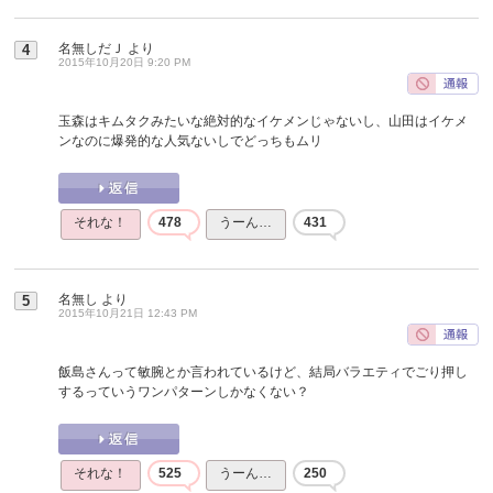
名無しだＪ
より
4
2015年10月20日 9:20 PM
玉森はキムタクみたいな絶対的なイケメンじゃないし、山田はイケメ
ンなのに爆発的な人気ないしでどっちもムリ
それな！
478
うーん…
431
名無し
より
5
2015年10月21日 12:43 PM
飯島さんって敏腕とか言われているけど、結局バラエティでごり押し
するっていうワンパターンしかなくない？
それな！
525
うーん…
250