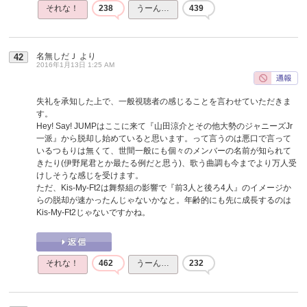
それな！
238
うーん…
439
名無しだＪ
より
42
2016年1月13日 1:25 AM
失礼を承知した上で、一般視聴者の感じることを言わせていただきま
す。
Hey! Say! JUMPはここに来て『山田涼介とその他大勢のジャニーズJr
一派』から脱却し始めていると思います。って言うのは悪口で言って
いるつもりは無くて、世間一般にも個々のメンバーの名前が知られて
きたり(伊野尾君とか最たる例だと思う)、歌う曲調も今までより万人受
けしそうな感じを受けます。
ただ、Kis-My-Ft2は舞祭組の影響で『前3人と後ろ4人』のイメージか
らの脱却が速かったんじゃないかなと。年齢的にも先に成長するのは
Kis-My-Ft2じゃないですかね。
それな！
462
うーん…
232