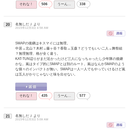
それな！
506
うーん…
338
名無しだＪ
より
20
2015年12月3日 4:58 AM
SMAPの後継はキスマイには無理。
中居→北山？木村→藤ヶ谷？香取→玉森？どうでもいい二人→舞祭組
？無理無理、格が全く違う。
KAT-TUN辺りがまだ近かったけど三人になっちゃったし少年隊の後継
かな。嵐はタイプ的にSMAPとは別のルート。嵐はなんかSMAPのよう
な個々のインパクトが無い。SMAPは一人一人でもやっていけるけど嵐
は五人がかりじゃないと味を出せない。
それな！
435
うーん…
577
名無しだＪ
より
21
2015年12月3日 5:09 AM