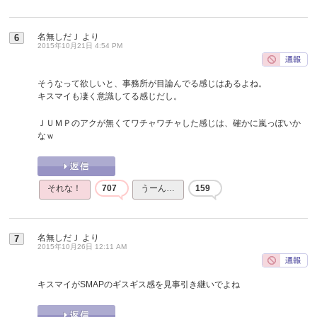
名無しだＪ
より
6
2015年10月21日 4:54 PM
そうなって欲しいと、事務所が目論んでる感じはあるよね。
キスマイも凄く意識してる感じだし。
ＪＵＭＰのアクが無くてワチャワチャした感じは、確かに嵐っぽいか
なｗ
それな！
707
うーん…
159
名無しだＪ
より
7
2015年10月26日 12:11 AM
キスマイがSMAPのギスギス感を見事引き継いでよね