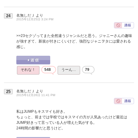
名無しだＪ
より
24
2015年12月25日 3:24 PM
>>23
セクゾってまた全然違うジャンルだと思う。ジャニーさんの趣味
が強すぎて、新規が付きにくいけど、強烈なジャニヲタには愛される
感じ。
それな！
548
うーん…
79
名無しだＪ
より
25
2015年12月26日 11:41 PM
私はJUMPもキスマイも好き。
ちょっと、前までは学校ではキスマイの方が人気あったけど最近は
JUMP好きって言っている人が増えた気がする。
24時間の影響だと思うけど。