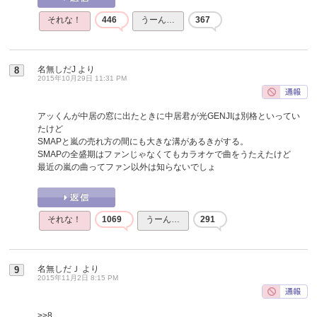
それな！
446
うーん…
367
名無しだJ
より
8
2015年10月29日 11:31 PM
アッくんが中居の窓に出たときに中居君が光GENJIは別格といってい
たけど
SMAPと嵐の売れ方の間にも大きな溝があるきがする。
SMAPの全盛期はファンじゃなくてもカラオケで曲をうたえたけど
最近の嵐の曲ってファン以外は知らないでしょ
それな！
1069
うーん…
291
名無しだＪ
より
9
2015年11月2日 8:15 PM
>>8