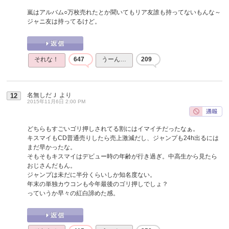
嵐はアルバム○万枚売れたとか聞いてもリア友誰も持ってないもんな～
ジャニ友は持ってるけど。
それな！
647
うーん…
209
名無しだＪ
より
12
2015年11月6日 2:00 PM
どちらもすごいゴリ押しされてる割にはイマイチだったなぁ。
キスマイもCD普通売りしたら売上激減だし、ジャンプも24h出るには
まだ早かったな。
そもそもキスマイはデビュー時の年齢が行き過ぎ。中高生から見たら
おじさんだもん。
ジャンプは未だに半分くらいしか知名度ない。
年末の単独カウコンも今年最後のゴリ押しでしょ？
っていうか早々の紅白諦めた感。