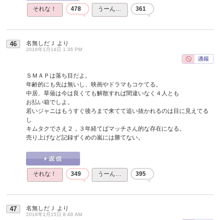
それな！
478
うーん…
361
名無しだＪ
より
46
2016年1月14日 1:36 PM
ＳＭＡＰは落ち目だよ。
年齢的にも先は無いし、映画やドラマもコケてる。
中居、草薙は今は良くても解散すれば間違いなく４人とも
お払い箱でしよ。
若いジャニはもうすぐ後ろまで来てて追い抜かれるのは目に見えてる
し
キムタクでさえ２，３年経てばマッチさん的な存在になる。
売り上げなど記録ずくめの嵐には勝てない。
それな！
349
うーん…
395
名無しだＪ
より
47
2016年1月15日 8:48 AM