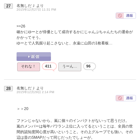
名無しだＪ
より
27
2015年12月27日 11:31 PM
>>26
確かにゆーとが俳優として成功するかにじゃんぷちゃんたちの運命が
かかってそう。
ゆーとで人気掘り起こさないと、永遠に山田の1枚看板…
それな！
411
うーん…
96
名無しだＪ
より
28
2015年12月29日 2:14 PM
＞＞20
ファンじゃないから、嵐に個々のインパクトがないって思うだけ。
嵐のメンバーは毎年パワラン上位に入ってるということは、全員の世
間的認知度関心度が高いということ。その上グループでも強い。その
辺は昔のSMAPだって同じだったでしょーが。