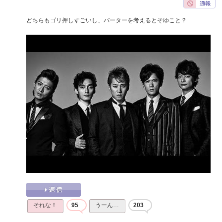
どちらもゴリ押しすごいし、バーターを考えるとそゆこと？
それな！
95
うーん…
203