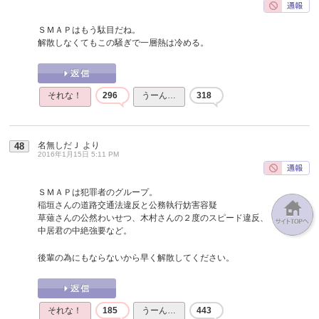
ＳＭＡＰはもう駄目だね。
解散しなくてもこの騒ぎで一層熱は冷める。
それな！
296
うーん…
318
名無しだＪ
より
48
2016年1月15日 5:11 PM
ＳＭＡＰは犯罪者のグループ。
稲垣さんの道路交通法違反と公務執行妨害容疑
草薙さんの公然わいせつ、木村さんの２度のスピード違反、
中居君の中絶強要など。
後輩の為にもならないから早く解散してください。
それな！
185
うーん…
443