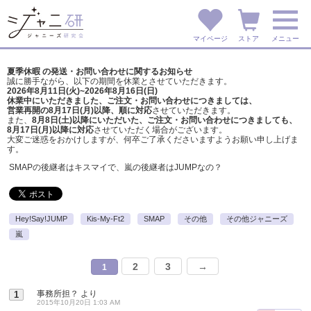
マイページ
ストア
メニュー
夏季休暇 の発送・お問い合わせに関するお知らせ
誠に勝手ながら、以下の期間を休業とさせていただきます。
2026年8月11日(火)~2026年8月16日(日)
休業中にいただきました、ご注文・お問い合わせにつきましては、
営業再開の8月17日(月)以降、順に対応
させていただきます。
また、
8月8日(土)以降にいただいた、ご注文・
お問い合わせにつきましても、
8月17日(月)以降に対応
させていただく場合がございます。
大変ご迷惑をおかけしますが、
何卒ご了承くださいますようお願い申し上げま
す。
SMAPの後継者はキスマイで、嵐の後継者はJUMPなの？
Hey!Say!JUMP
Kis-My-Ft2
SMAP
その他
その他ジャニーズ
嵐
2
3
→
1
事務所担？
より
1
2015年10月20日 1:03 AM