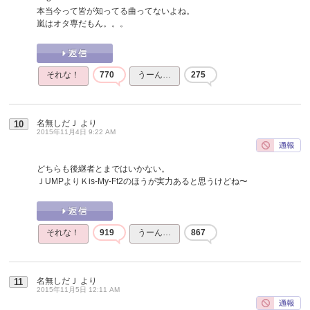
本当今って皆が知ってる曲ってないよね。
嵐はオタ専だもん。。。
それな！
770
うーん…
275
名無しだＪ
より
10
2015年11月4日 9:22 AM
どちらも後継者とまではいかない。
ＪUMPよりＫis-My-Ft2のほうが実力あると思うけどね〜
それな！
919
うーん…
867
名無しだＪ
より
11
2015年11月5日 12:11 AM