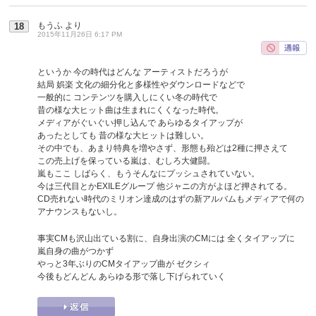
もうふ
より
18
2015年11月26日 6:17 PM
というか 今の時代はどんな アーティストだろうが
結局 娯楽 文化の細分化と多様性やダウンロードなどで
一般的に コンテンツを購入しにくい冬の時代で
昔の様な大ヒット曲は生まれにくくなった時代。
メディアがぐいぐい押し込んで あらゆるタイアップが
あったとしても 昔の様な大ヒットは難しい。
その中でも、あまり特典を増やさず、形態も殆どは2種に押さえて
この売上げを保っている嵐は、むしろ大健闘。
嵐もここ しばらく、もうそんなにプッシュされていない。
今は三代目とかEXILEグループ 他ジャニの方がよほど押されてる。
CD売れない時代のミリオン達成のはずの新アルバムもメディアで何の
アナウンスもないし。
事実CMも沢山出ている割に、自身出演のCMには 全くタイアップに
嵐自身の曲がつかず
やっと3年ぶりのCMタイアップ曲が ゼクシィ
今後もどんどん あらゆる形で落し下げられていく