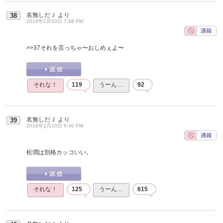
名無しだＪ
より
38
2016年1月10日 7:48 PM
>>37
それを言っちゃ〜おしめぇよ〜
それな！
119
うーん…
92
名無しだＪ
より
39
2016年1月10日 9:40 PM
松潤は別格カッコいい。
それな！
125
うーん…
615