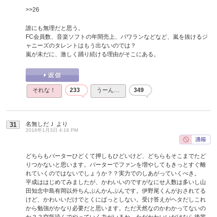
>>26
誰にも無理だと思う。
FC会員数、音楽ソフトの年間売上、パワランなどなど、嵐を抜けるジ
ャニーズのタレントはもう出ないのでは？
嵐が未だに、激しく踊り続ける理由がそこにある。
それな！
233
うーん…
349
名無しだＪ
より
31
2016年1月3日 4:16 PM
どちらもバーターひどくて押しもひどいけど、どちらもそこまでたど
りつかないと思います。バーターでファンを増やしてもきっとすぐ離
れていくのではないでしょうか？？実力でのしあがっていくべき。
平成ははじめてみましたが、かわいいのですがなにせ人数は多いし山
田知念中島有岡以外ちんぷんかんぷんです。伊野尾くんがおされてる
けど、かわいいだけでとくにぱっとしない。受け答えがヘタだしこれ
から勉強がかなり必要だと思います。ただ天然なのかわかってないの
か？？空気読んでやっていく力がいるね。ただかわいいだけなら後輩