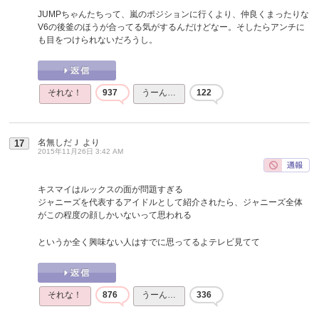
JUMPちゃんたちって、嵐のポジションに行くより、仲良くまったりな
V6の後釜のほうが合ってる気がするんだけどなー。そしたらアンチに
も目をつけられないだろうし。
それな！
937
うーん…
122
名無しだＪ
より
17
2015年11月26日 3:42 AM
キスマイはルックスの面が問題すぎる
ジャニーズを代表するアイドルとして紹介されたら、ジャニーズ全体
がこの程度の顔しかいないって思われる
というか全く興味ない人はすでに思ってるよテレビ見てて
それな！
876
うーん…
336