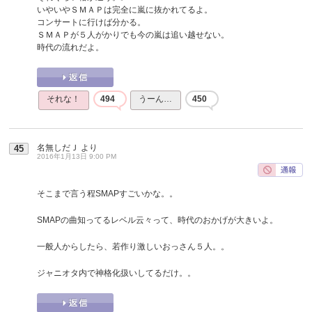
いやいやＳＭＡＰは完全に嵐に抜かれてるよ。
コンサートに行けば分かる。
ＳＭＡＰが５人がかりでも今の嵐は追い越せない。
時代の流れだよ。
それな！
494
うーん…
450
名無しだＪ
より
45
2016年1月13日 9:00 PM
そこまで言う程SMAPすごいかな。。
SMAPの曲知ってるレベル云々って、時代のおかげが大きいよ。
一般人からしたら、若作り激しいおっさん５人。。
ジャニオタ内で神格化扱いしてるだけ。。