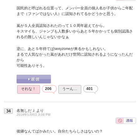
国民的と呼ばれる位置って、メンバー全員の個人名が子供からご年配
まで（ファンではない人）に認知されてるかどうかと思う。
嵐が５人全員認知されたのって１０周年超えてから。
キスマイも、ジャンプも人数多いからあと５年かかっても個別認識さ
れるの難しいんじゃないかなぁ
逆に、あと５年待てばsexyzoneが来るかもしれない。
まるで人気なかった嵐があれだけ世間に認知されるようになったんだ
から
可能性ありそう。
それな！
206
うーん…
401
名無しだＪ
より
34
2016年1月6日 3:08 PM
後継なんてばかみたい。自分たちらしさはないの？