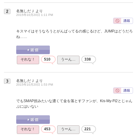
名無しだＪ
より
2
2015年10月20日 1:11 PM
キスマイはそうなろうとがんばってるの感じるけど、JUMPはどうだろ
ね……
それな！
510
うーん…
338
名無しだＪ
より
3
2015年10月20日 1:53 PM
でもSMAP担みたいな濃くて金を落とすファンが、Kis-My-Ft2とじゃん
ぷにはいない
それな！
453
うーん…
221