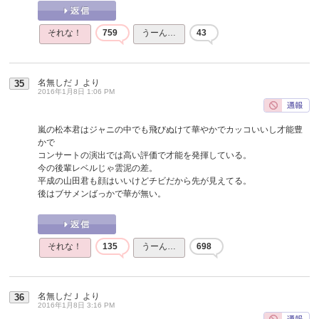
それな！
759
うーん…
43
名無しだＪ
より
35
2016年1月8日 1:06 PM
嵐の松本君はジャニの中でも飛びぬけて華やかでカッコいいし才能豊
かで
コンサートの演出では高い評価で才能を発揮している。
今の後輩レベルじゃ雲泥の差。
平成の山田君も顔はいいけどチビだから先が見えてる。
後はブサメンばっかで華が無い。
それな！
135
うーん…
698
名無しだＪ
より
36
2016年1月8日 3:16 PM