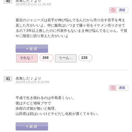
名無しだＪ
より
40
2016年1月11日 11:18 AM
最近のジャニーズは若手が伸び悩んでるんだから売り出す若手を考え
直した方がいいよ。特に飯島はいつまで藤ヶ谷をイケメン売りさせて
るの？3年以上推したのに代表作もないまま伸び悩んでるじゃん。千賀
や二階堂に切り替えた方がいいよ
それな！
268
うーん…
228
名無しだＪ
より
41
2016年1月12日 8:18 PM
平成で生き残れるのは中島君くらい。
後はチビと地味ブサで
余程の才能が無いと無理。
山田君は顔はいいけどチビだし化粧が濃くてキモい。