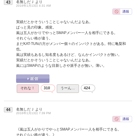
名無しだＪ
より
43
2016年1月13日 4:31 AM
実績だとかそういうことじゃないんだよなあ。
ぱっと見の印象。感覚。
嵐は五人がかりでやっとSMAPメンバー一人を相手にできる。
それぐらい格が違う。
まだKAT-TUNの方がメンバー個々のインパクトがある。特に亀梨和
也。
嵐は実績もあるし知名度もあるけど、なんかインパクトが無い。
実績だとかそういうことじゃないんだよなあ。
嵐にはSMAPのような目新しさや派手さが無い。薄い。
それな！
310
うーん…
424
名無しだＪ
より
44
2016年1月13日 7:39 PM
《嵐は五人がかりでやっとSMAPメンバー一人を相手にできる。
それぐらい格が違う。》