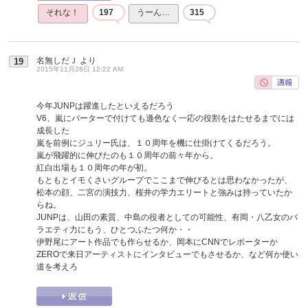
それな！
197
うーん…
315
名無しだＪ
より
19
2015年11月28日 12:22 AM
今年JUNPは躍進したといえるだろう
V6、嵐にバーターで付けても遜色なく一応の役割をはたせるまでには
成長した
嵐を前例にジュリー氏は、１０周年を機に仕掛けてくるだろう。
嵐が飛躍的に伸びたのも１０周年の前々年から。
紅白出場も１０周年の年が初。
もともとイモくさいグループでここまで伸びるとは思わなかったが、
松本の顔、二宮の演技力、桜井の学力エリートと強みは持っていたか
らね。
JUNPは、山田の素質、中島の役者としての可能性、有岡・八乙女のバ
ラエティ力にもう、ひとつふたつ何か・・
伊野尾にアート作品でも作らせるか、岡本にCNNでレポーターか
ZEROで来日アーティストにインタビューでもさせるか、など何か使い
道を考えろ