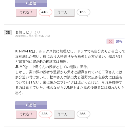
それな！
418
うーん…
163
名無しだＪ
より
26
2015年12月27日 6:37 AM
Kis-My-Ft2は、ルックス的に無理だし、ドラマでも自分売りが目立って
違和感しか無い。役に合う人格造りから勉強した方が良い。残念だけ
ど資質的にSMAPの後継者は無理。
JUMPは、中島くんの役者としての開眼に期待。
しかし、実力派の役者や監督から天才と認識されている二宮さんには
多分追い付け無いし、松本さんの演出力と視野の広さ包容力には誰も
ついて行けない。嵐は確かにブレイクは遅かったけど、それを維持す
る力は蓄えていた。残念ながらJUMPもまた嵐の後継者には成れないと
思う。
それな！
335
うーん…
366