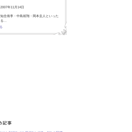
007年11月14日
・知念侑李・中島裕翔・岡本圭人といった
ある…
る