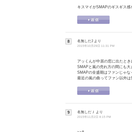
キスマイがSMAPのギスギス
名無しだJ
より
8
2015年10月29日 11:31 PM
アッくんが中居の窓に出たときに
SMAPと嵐の売れ方の間にも
SMAPの全盛期はファンじゃ
最近の嵐の曲ってファン以外は
名無しだＪ
より
9
2015年11月2日 8:15 PM