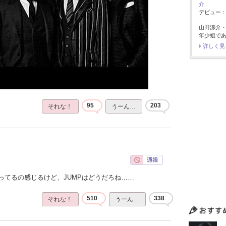
介
デビュー：2
山田涼介
年少組で
詳しく見
95
203
それな！
うーん…
ってるの感じるけど、JUMPはどうだろね……
510
338
それな！
うーん…