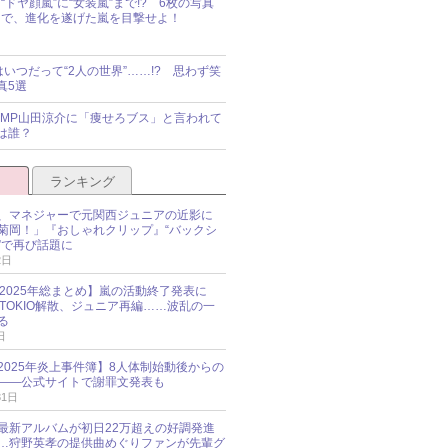
“ドヤ顔嵐”に“女装嵐”まで!? 6枚の写真
で、進化を遂げた嵐を目撃せよ！
idsはいつだって“2人の世界”……!? 思わず笑
真5選
y!JUMP山田涼介に「痩せろブス」と言われて
は誰？
ランキング
、マネジャーで元関西ジュニアの近影に
菊岡！」『おしゃれクリップ』“バックシ
”で再び話題に
2日
O 2025年総まとめ】嵐の活動終了発表に
N、TOKIO解散、ジュニア再編……波乱の一
る
日
esz 2025年炎上事件簿】8人体制始動後からの
――公式サイトで謝罪文発表も
31日
最新アルバムが初日22万超えの好調発進
…狩野英孝の提供曲めぐりファンが先輩グ