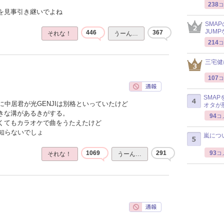
238
コ
感を見事引き継いでよね
SMA
JUM
446
367
それな！
うーん…
214
コ
三宅健
107
コ
SMA
中居君が光GENJIは別格といっていたけど
オタが
大きな溝があるきがする。
94
コ
なくてもカラオケで曲をうたえたけど
知らないでしょ
嵐につ
93
1069
291
コ
それな！
うーん…