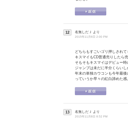
名無しだＪ
より
12
2015年11月6日 2:00 PM
どちらもすごいゴリ押しされて
キスマイもCD普通売りしたら売
そもそもキスマイはデビュー時
ジャンプは未だに半分くらいし
年末の単独カウコンも今年最後
っていうか早々の紅白諦めた感
名無しだＪ
より
13
2015年11月8日 8:52 PM