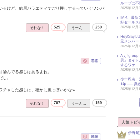
ループに不
2025年12月
いるけど、結局バラエティでごり押しするっていうワンパ
IMP.、最
好セールス
2025年12月
525
250
それな！
うーん…
Hey!Sa
元メンバー
2025年12月
Aぇ! gr
男』タイト
するワケ
2025年12月
目論んでる感じはあるよね。
だし。
少年忍者、
1年 ── 
2025年12月
ワチャした感じは、確かに嵐っぽいかなｗ
707
159
それな！
うーん…
人気トピ
伊野尾