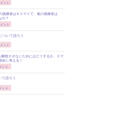
メント
Pの後継者はキスマイで、嵐の後継者は
Pなの？
メント
について語ろう
メント
Pを解散させないためにはどうするか、スマ
懸命に考える！
メント
いて語ろう
メント