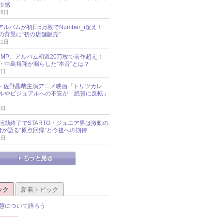
快感
28日
新アルバムが初日5万枚でNumber_i超え！
の背景に“初の店舗販売”
21日
y!JUMP、アルバム初週20万枚で前作超え！
・中島裕翔が漏らした“本音”とは？
7日
oup・佐野晶哉主演アニメ映画『トリツカレ
ルやビジュアルへの不安が「絶賛に反転」
3日
活動終了でSTARTO・ジュニア界は激動の
識者が語る“原点回帰”と今後への期待
1日
ック
新着トピック
慧について語ろう