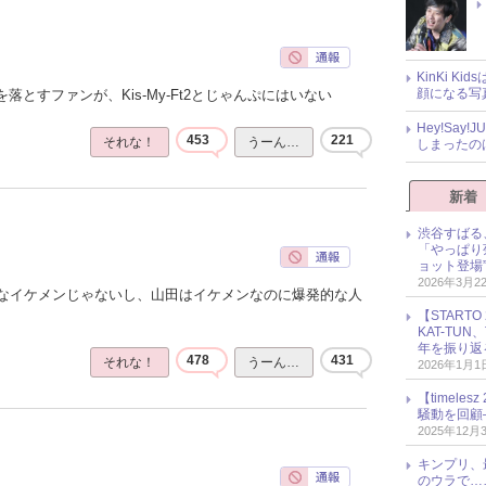
KinKi K
顔になる写
落とすファンが、Kis-My-Ft2とじゃんぷにはいない
Hey!Sa
453
221
それな！
うーん…
しまったの
新着
渋谷すばる
「やっぱり
ョット登場
2026年3月2
なイケメンじゃないし、山田はイケメンなのに爆発的な人
【START
KAT-TU
年を振り返
478
431
それな！
うーん…
2026年1月1
【timel
騒動を回顧
2025年12月
キンプリ、
のウラで…