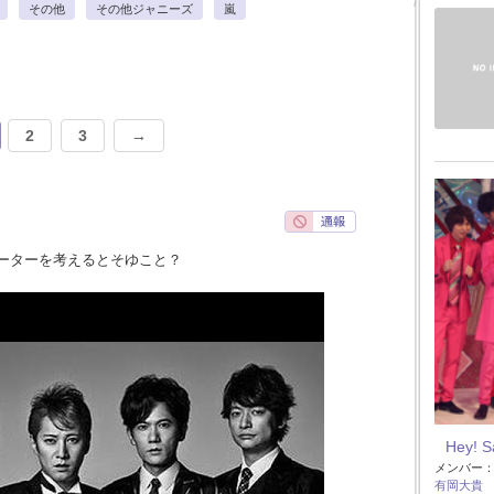
その他
その他ジャニーズ
嵐
2
3
→
ーターを考えるとそゆこと？
Hey! 
メンバー
有岡大貴