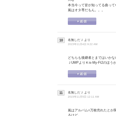
>>8
本当今って皆が知ってる曲って
嵐はオタ専だもん。。。
名無しだＪ
より
10
2015年11月4日 9:22 AM
どちらも後継者とまではいかな
ＪUMPよりＫis-My-Ft2の
名無しだＪ
より
11
2015年11月5日 12:11 AM
嵐はアルバム○万枚売れたとか
るけど。