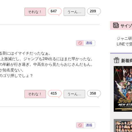
647
209
それな！
うーん…
サイゾ
ジャニ研
LINE
る割にはイマイチだったなぁ。
上激減だし、ジャンプも24h出るにはまだ早かったな。
新着
の年齢が行き過ぎ。中高生から見たらおじさんだもん。
か知名度ない。
のゴリ押しでしょ？
。
415
358
それな！
うーん…