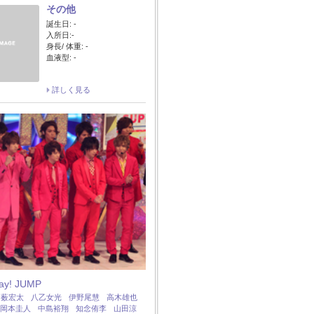
その他
誕生日: -
入所日:-
身長/ 体重: -
血液型: -
詳しく見る
Say! JUMP
：
薮宏太
八乙女光
伊野尾慧
高木雄也
岡本圭人
中島裕翔
知念侑李
山田涼