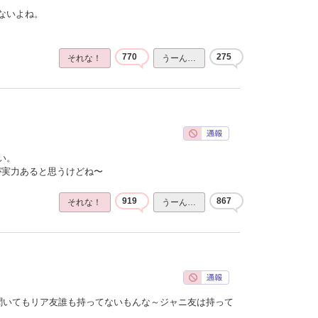
ないよね。
770
275
それな！
うーん…
い。
ほうが実力あると思うけどね〜
919
867
それな！
うーん…
聞いてもリア友誰も持ってないもんな～ジャニ友は持って