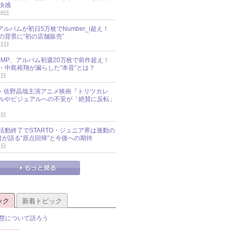
快感
28日
新アルバムが初日5万枚でNumber_i超え！
の背景に“初の店舗販売”
21日
y!JUMP、アルバム初週20万枚で前作超え！
・中島裕翔が漏らした“本音”とは？
7日
oup・佐野晶哉主演アニメ映画『トリツカレ
ルやビジュアルへの不安が「絶賛に反転」
3日
活動終了でSTARTO・ジュニア界は激動の
識者が語る“原点回帰”と今後への期待
1日
ック
新着トピック
慧について語ろう