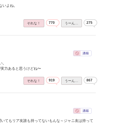
ないよね。
770
275
それな！
うーん…
い。
ほうが実力あると思うけどね〜
919
867
それな！
うーん…
聞いてもリア友誰も持ってないもんな～ジャニ友は持って