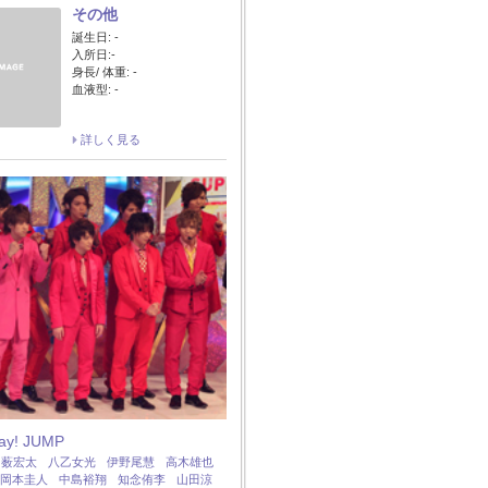
その他
誕生日: -
入所日:-
身長/ 体重: -
血液型: -
詳しく見る
Say! JUMP
：
薮宏太
八乙女光
伊野尾慧
高木雄也
岡本圭人
中島裕翔
知念侑李
山田涼