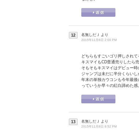
名無しだＪ
より
12
2015年11月6日 2:00 PM
どちらもすごいゴリ押しされて
キスマイもCD普通売りしたら売
そもそもキスマイはデビュー時
ジャンプは未だに半分くらいし
年末の単独カウコンも今年最後
っていうか早々の紅白諦めた感
名無しだＪ
より
13
2015年11月8日 8:52 PM