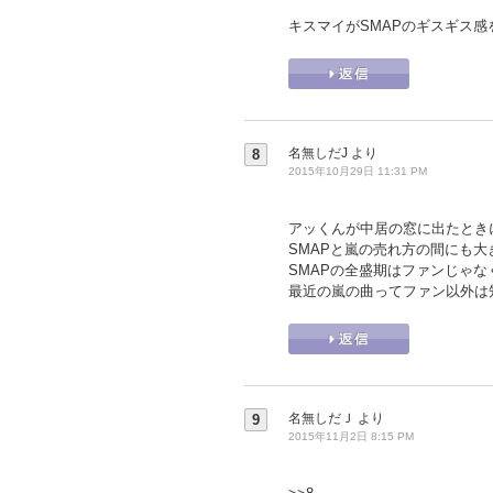
キスマイがSMAPのギスギス
名無しだJ
より
8
2015年10月29日 11:31 PM
アッくんが中居の窓に出たときに
SMAPと嵐の売れ方の間にも
SMAPの全盛期はファンじゃ
最近の嵐の曲ってファン以外は
名無しだＪ
より
9
2015年11月2日 8:15 PM