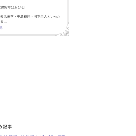
007年11月14日
・知念侑李・中島裕翔・岡本圭人といった
ある…
る