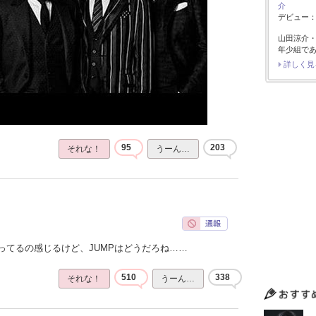
介
デビュー：2
山田涼介
年少組で
詳しく見
95
203
それな！
うーん…
ってるの感じるけど、JUMPはどうだろね……
510
338
それな！
うーん…