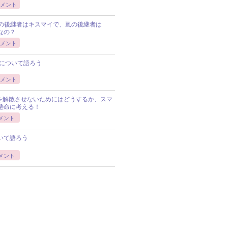
メント
Pの後継者はキスマイで、嵐の後継者は
Pなの？
メント
について語ろう
メント
Pを解散させないためにはどうするか、スマ
懸命に考える！
メント
いて語ろう
メント