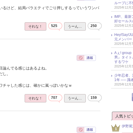
ループに不
2025年12月
いるけど、結局バラエティでごり押しするっていうワンパ
IMP.、最
好セールス
2025年12月
525
250
それな！
うーん…
Hey!Sa
元メンバー
2025年12月
Aぇ! gr
男』タイト
するワケ
2025年12月
目論んでる感じはあるよね。
だし。
少年忍者、
1年 ── 
2025年12月
ワチャした感じは、確かに嵐っぽいかなｗ
707
159
それな！
うーん…
人気トピ
伊野尾