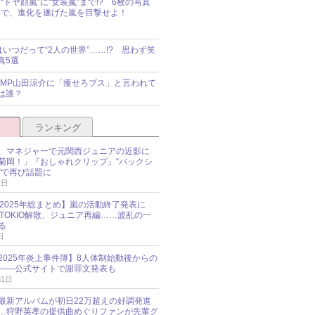
“ドヤ顔嵐”に“女装嵐”まで!? 6枚の写真
で、進化を遂げた嵐を目撃せよ！
idsはいつだって“2人の世界”……!? 思わず笑
真5選
y!JUMP山田涼介に「痩せろブス」と言われて
は誰？
ランキング
、マネジャーで元関西ジュニアの近影に
菊岡！」『おしゃれクリップ』“バックシ
”で再び話題に
2日
O 2025年総まとめ】嵐の活動終了発表に
N、TOKIO解散、ジュニア再編……波乱の一
る
日
esz 2025年炎上事件簿】8人体制始動後からの
――公式サイトで謝罪文発表も
31日
最新アルバムが初日22万超えの好調発進
…狩野英孝の提供曲めぐりファンが先輩グ