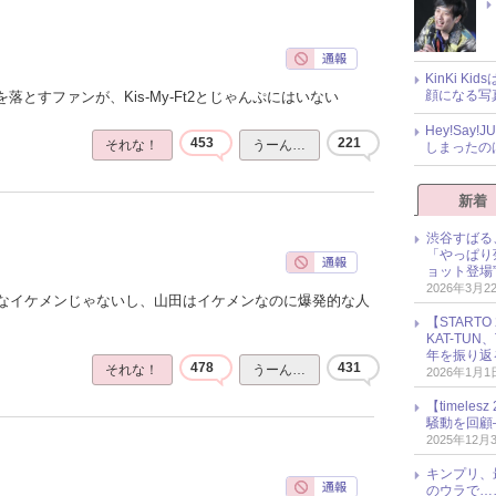
KinKi K
顔になる写
落とすファンが、Kis-My-Ft2とじゃんぷにはいない
Hey!Sa
453
221
それな！
うーん…
しまったの
新着
渋谷すばる
「やっぱり
ョット登場
2026年3月2
なイケメンじゃないし、山田はイケメンなのに爆発的な人
【START
KAT-TU
年を振り返
478
431
それな！
うーん…
2026年1月1
【timel
騒動を回顧
2025年12月
キンプリ、
のウラで…