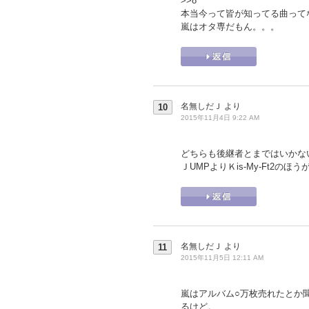
>>8
本当今って皆が知ってる曲って
嵐はオタ専だもん。。。
名無しだＪ
より
10
2015年11月4日 9:22 AM
どちらも後継者とまではいかな
ＪUMPよりＫis-My-Ft2の
名無しだＪ
より
11
2015年11月5日 12:11 AM
嵐はアルバム○万枚売れたとか
るけど。