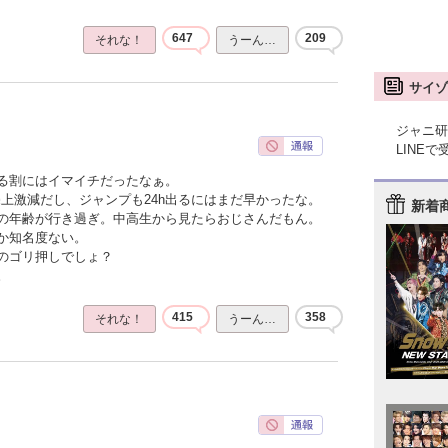
647
209
それな！
うーん…
サイゾ
ジャニ研
LINE
る割にはイマイチだったなぁ。
上激減だし、ジャンプも24h出るにはまだ早かったな。
新着
の年齢が行き過ぎ。中高生から見たらおじさんだもん。
か知名度ない。
のゴリ押しでしょ？
。
415
358
それな！
うーん…