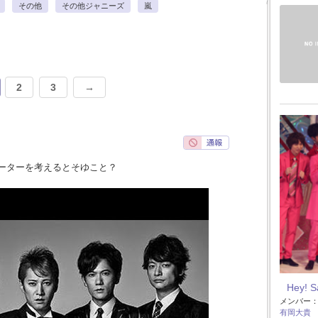
その他
その他ジャニーズ
嵐
2
3
→
ーターを考えるとそゆこと？
Hey! 
メンバー
有岡大貴