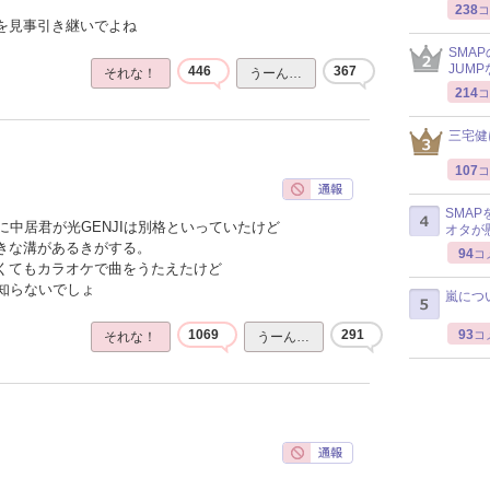
238
コ
感を見事引き継いでよね
SMA
JUM
446
367
それな！
うーん…
214
コ
三宅健
107
コ
SMA
中居君が光GENJIは別格といっていたけど
オタが
大きな溝があるきがする。
94
コ
なくてもカラオケで曲をうたえたけど
知らないでしょ
嵐につ
93
1069
291
コ
それな！
うーん…