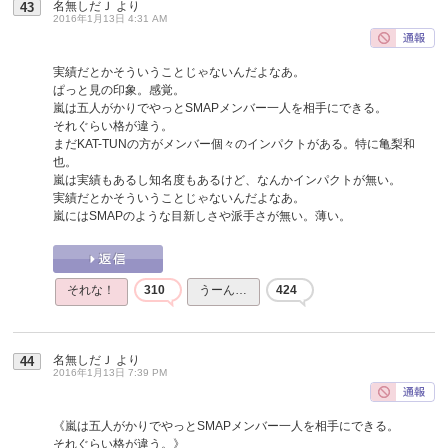
名無しだＪ
より
43
2016年1月13日 4:31 AM
実績だとかそういうことじゃないんだよなあ。
ぱっと見の印象。感覚。
嵐は五人がかりでやっとSMAPメンバー一人を相手にできる。
それぐらい格が違う。
まだKAT-TUNの方がメンバー個々のインパクトがある。特に亀梨和
也。
嵐は実績もあるし知名度もあるけど、なんかインパクトが無い。
実績だとかそういうことじゃないんだよなあ。
嵐にはSMAPのような目新しさや派手さが無い。薄い。
それな！
310
うーん…
424
名無しだＪ
より
44
2016年1月13日 7:39 PM
《嵐は五人がかりでやっとSMAPメンバー一人を相手にできる。
それぐらい格が違う。》