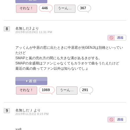
それな！
446
うーん…
367
名無しだJ
より
8
2015年10月29日 11:31 PM
アッくんが中居の窓に出たときに中居君が光GENJIは別格といってい
たけど
SMAPと嵐の売れ方の間にも大きな溝があるきがする。
SMAPの全盛期はファンじゃなくてもカラオケで曲をうたえたけど
最近の嵐の曲ってファン以外は知らないでしょ
それな！
1069
うーん…
291
名無しだＪ
より
9
2015年11月2日 8:15 PM
>>8