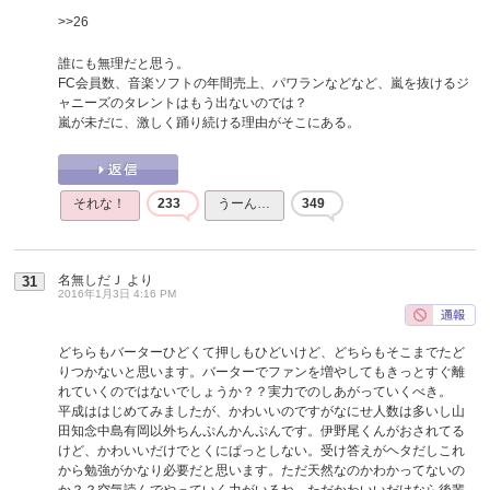
>>26
誰にも無理だと思う。
FC会員数、音楽ソフトの年間売上、パワランなどなど、嵐を抜けるジ
ャニーズのタレントはもう出ないのでは？
嵐が未だに、激しく踊り続ける理由がそこにある。
それな！
233
うーん…
349
名無しだＪ
より
31
2016年1月3日 4:16 PM
どちらもバーターひどくて押しもひどいけど、どちらもそこまでたど
りつかないと思います。バーターでファンを増やしてもきっとすぐ離
れていくのではないでしょうか？？実力でのしあがっていくべき。
平成ははじめてみましたが、かわいいのですがなにせ人数は多いし山
田知念中島有岡以外ちんぷんかんぷんです。伊野尾くんがおされてる
けど、かわいいだけでとくにぱっとしない。受け答えがヘタだしこれ
から勉強がかなり必要だと思います。ただ天然なのかわかってないの
か？？空気読んでやっていく力がいるね。ただかわいいだけなら後輩