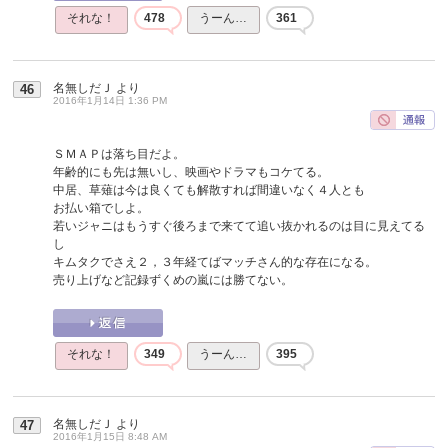
それな！
478
うーん…
361
名無しだＪ
より
46
2016年1月14日 1:36 PM
ＳＭＡＰは落ち目だよ。
年齢的にも先は無いし、映画やドラマもコケてる。
中居、草薙は今は良くても解散すれば間違いなく４人とも
お払い箱でしよ。
若いジャニはもうすぐ後ろまで来てて追い抜かれるのは目に見えてる
し
キムタクでさえ２，３年経てばマッチさん的な存在になる。
売り上げなど記録ずくめの嵐には勝てない。
それな！
349
うーん…
395
名無しだＪ
より
47
2016年1月15日 8:48 AM