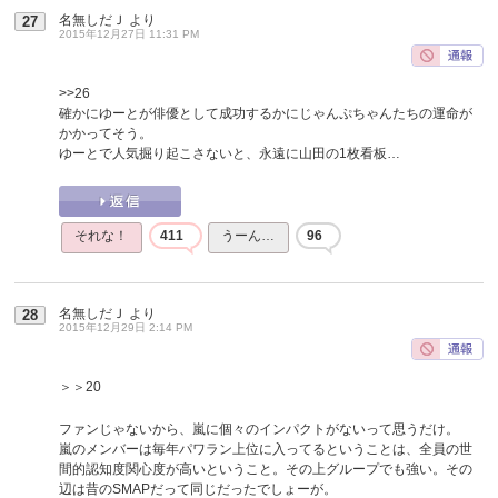
名無しだＪ
より
27
2015年12月27日 11:31 PM
>>26
確かにゆーとが俳優として成功するかにじゃんぷちゃんたちの運命が
かかってそう。
ゆーとで人気掘り起こさないと、永遠に山田の1枚看板…
それな！
411
うーん…
96
名無しだＪ
より
28
2015年12月29日 2:14 PM
＞＞20
ファンじゃないから、嵐に個々のインパクトがないって思うだけ。
嵐のメンバーは毎年パワラン上位に入ってるということは、全員の世
間的認知度関心度が高いということ。その上グループでも強い。その
辺は昔のSMAPだって同じだったでしょーが。