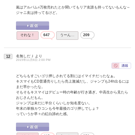
嵐はアルバム○万枚売れたとか聞いてもリア友誰も持ってないもんな～
ジャニ友は持ってるけど。
それな！
647
うーん…
209
名無しだＪ
より
12
2015年11月6日 2:00 PM
どちらもすごいゴリ押しされてる割にはイマイチだったなぁ。
キスマイもCD普通売りしたら売上激減だし、ジャンプも24h出るには
まだ早かったな。
そもそもキスマイはデビュー時の年齢が行き過ぎ。中高生から見たら
おじさんだもん。
ジャンプは未だに半分くらいしか知名度ない。
年末の単独カウコンも今年最後のゴリ押しでしょ？
っていうか早々の紅白諦めた感。