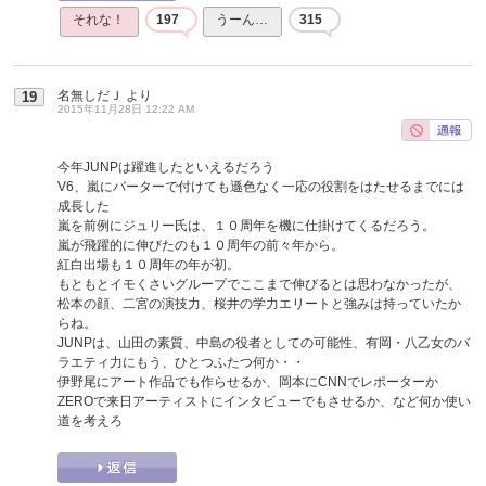
それな！
197
うーん…
315
名無しだＪ
より
19
2015年11月28日 12:22 AM
今年JUNPは躍進したといえるだろう
V6、嵐にバーターで付けても遜色なく一応の役割をはたせるまでには
成長した
嵐を前例にジュリー氏は、１０周年を機に仕掛けてくるだろう。
嵐が飛躍的に伸びたのも１０周年の前々年から。
紅白出場も１０周年の年が初。
もともとイモくさいグループでここまで伸びるとは思わなかったが、
松本の顔、二宮の演技力、桜井の学力エリートと強みは持っていたか
らね。
JUNPは、山田の素質、中島の役者としての可能性、有岡・八乙女のバ
ラエティ力にもう、ひとつふたつ何か・・
伊野尾にアート作品でも作らせるか、岡本にCNNでレポーターか
ZEROで来日アーティストにインタビューでもさせるか、など何か使い
道を考えろ