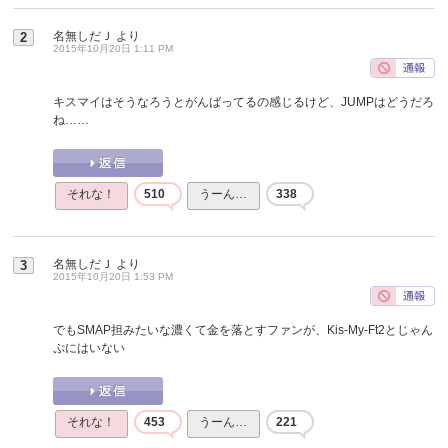
名無しだＪ
より
2
2015年10月20日 1:11 PM
キスマイはそうなろうとがんばってるの感じるけど、JUMPはどうだろ
ね……
それな！
510
うーん…
338
名無しだＪ
より
3
2015年10月20日 1:53 PM
でもSMAP担みたいな濃くて金を落とすファンが、Kis-My-Ft2とじゃん
ぷにはいない
それな！
453
うーん…
221