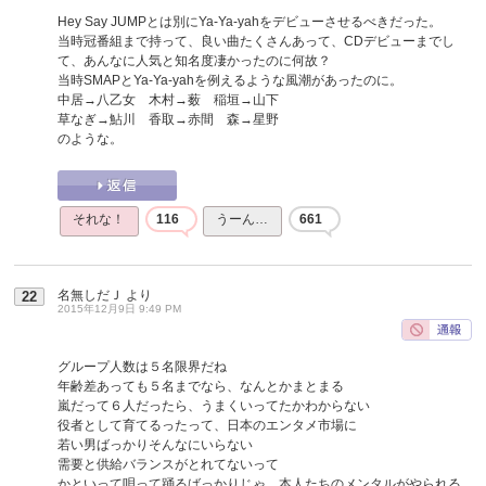
Hey Say JUMPとは別にYa-Ya-yahをデビューさせるべきだった。
当時冠番組まで持って、良い曲たくさんあって、CDデビューまでし
て、あんなに人気と知名度凄かったのに何故？
当時SMAPとYa-Ya-yahを例えるような風潮があったのに。
中居→八乙女 木村→薮 稲垣→山下
草なぎ→鮎川 香取→赤間 森→星野
のような。
それな！
116
うーん…
661
名無しだＪ
より
22
2015年12月9日 9:49 PM
グループ人数は５名限界だね
年齢差あっても５名までなら、なんとかまとまる
嵐だって６人だったら、うまくいってたかわからない
役者として育てるったって、日本のエンタメ市場に
若い男ばっかりそんなにいらない
需要と供給バランスがとれてないって
かといって唄って踊るばっかりじゃ、本人たちのメンタルがやられる