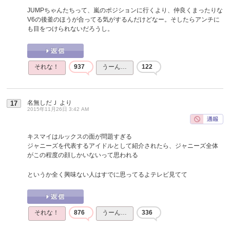
JUMPちゃんたちって、嵐のポジションに行くより、仲良くまったりな
V6の後釜のほうが合ってる気がするんだけどなー。そしたらアンチに
も目をつけられないだろうし。
それな！
937
うーん…
122
名無しだＪ
より
17
2015年11月26日 3:42 AM
キスマイはルックスの面が問題すぎる
ジャニーズを代表するアイドルとして紹介されたら、ジャニーズ全体
がこの程度の顔しかいないって思われる
というか全く興味ない人はすでに思ってるよテレビ見てて
それな！
876
うーん…
336