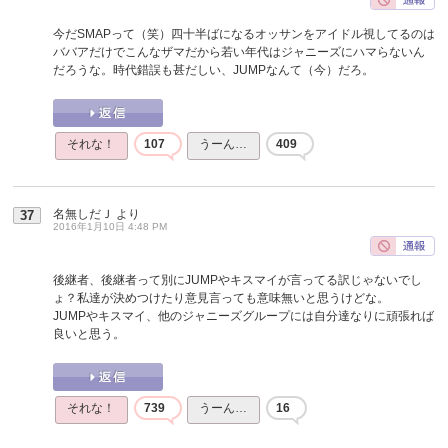
今だSMAPって（笑）四十半ばになるオッサンをアイドル視してるのは
ババアだけでこんなザマだから若い年代はジャニーズにハマらないん
だろうな。時代錯誤も甚だしい、JUMPなんて（今）だろ。
それな！
107
うーん…
409
名無しだＪ
より
37
2016年1月10日 4:48 PM
後継者、後継者って別にJUMPやキスマイが言ってる訳じゃないでし
ょ？私達が決めつけたり意見言っても意味無いと思うけどな。
JUMPやキスマイ、他のジャニーズグループには自分達なりに頑張れば
良いと思う。
それな！
739
うーん…
16