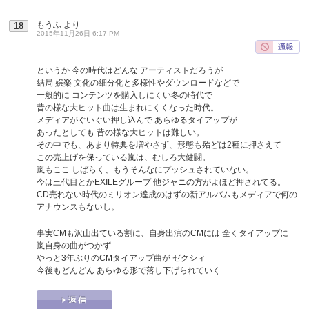
もうふ
より
18
2015年11月26日 6:17 PM
というか 今の時代はどんな アーティストだろうが
結局 娯楽 文化の細分化と多様性やダウンロードなどで
一般的に コンテンツを購入しにくい冬の時代で
昔の様な大ヒット曲は生まれにくくなった時代。
メディアがぐいぐい押し込んで あらゆるタイアップが
あったとしても 昔の様な大ヒットは難しい。
その中でも、あまり特典を増やさず、形態も殆どは2種に押さえて
この売上げを保っている嵐は、むしろ大健闘。
嵐もここ しばらく、もうそんなにプッシュされていない。
今は三代目とかEXILEグループ 他ジャニの方がよほど押されてる。
CD売れない時代のミリオン達成のはずの新アルバムもメディアで何の
アナウンスもないし。
事実CMも沢山出ている割に、自身出演のCMには 全くタイアップに
嵐自身の曲がつかず
やっと3年ぶりのCMタイアップ曲が ゼクシィ
今後もどんどん あらゆる形で落し下げられていく