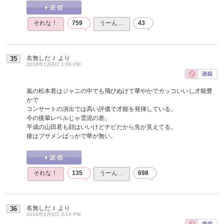
それな！
759
うーん…
43
名無しだＪ
より
35
2016年1月8日 1:06 PM
嵐の松本君はジャニの中でも飛びぬけて華やかでカッコいいし才能豊
かで
コンサートの演出では高い評価で才能を発揮している。
今の後輩レベルじゃ雲泥の差。
平成の山田君も顔はいいけどチビだから先が見えてる。
後はブサメンばっかで華が無い。
それな！
135
うーん…
698
名無しだＪ
より
36
2016年1月8日 3:16 PM