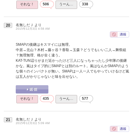
それな！
506
うーん…
338
名無しだＪ
より
20
2015年12月3日 4:58 AM
SMAPの後継はキスマイには無理。
中居→北山？木村→藤ヶ谷？香取→玉森？どうでもいい二人→舞祭組
？無理無理、格が全く違う。
KAT-TUN辺りがまだ近かったけど三人になっちゃったし少年隊の後継
かな。嵐はタイプ的にSMAPとは別のルート。嵐はなんかSMAPのよう
な個々のインパクトが無い。SMAPは一人一人でもやっていけるけど嵐
は五人がかりじゃないと味を出せない。
それな！
435
うーん…
577
名無しだＪ
より
21
2015年12月3日 5:09 AM