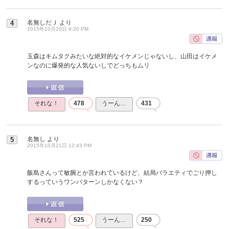
名無しだＪ
より
4
2015年10月20日 9:20 PM
玉森はキムタクみたいな絶対的なイケメンじゃないし、山田はイケメ
ンなのに爆発的な人気ないしでどっちもムリ
それな！
478
うーん…
431
名無し
より
5
2015年10月21日 12:43 PM
飯島さんって敏腕とか言われているけど、結局バラエティでごり押し
するっていうワンパターンしかなくない？
それな！
525
うーん…
250