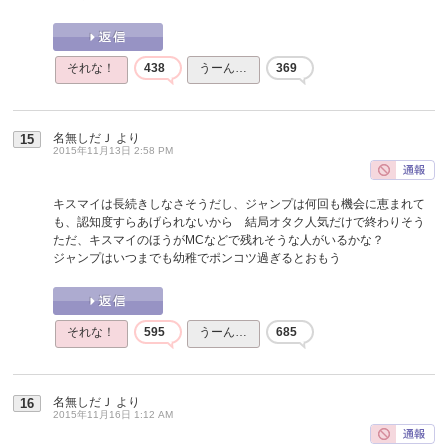
それな！
438
うーん…
369
名無しだＪ
より
15
2015年11月13日 2:58 PM
キスマイは長続きしなさそうだし、ジャンプは何回も機会に恵まれて
も、認知度すらあげられないから 結局オタク人気だけで終わりそう
ただ、キスマイのほうがMCなどで残れそうな人がいるかな？
ジャンプはいつまでも幼稚でポンコツ過ぎるとおもう
それな！
595
うーん…
685
名無しだＪ
より
16
2015年11月16日 1:12 AM