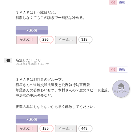
ＳＭＡＰはもう駄目だね。
解散しなくてもこの騒ぎで一層熱は冷める。
それな！
296
うーん…
318
名無しだＪ
より
48
2016年1月15日 5:11 PM
ＳＭＡＰは犯罪者のグループ。
稲垣さんの道路交通法違反と公務執行妨害容疑
草薙さんの公然わいせつ、木村さんの２度のスピード違反、
中居君の中絶強要など。
後輩の為にもならないから早く解散してください。
それな！
185
うーん…
443