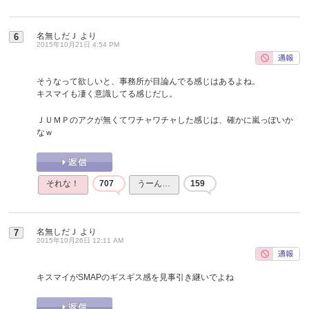
名無しだＪ
より
6
2015年10月21日 4:54 PM
そうなって欲しいと、事務所が目論んでる感じはあるよね。
キスマイも凄く意識してる感じだし。
ＪＵＭＰのアクが無くてワチャワチャした感じは、確かに嵐っぽいか
なｗ
それな！
707
うーん…
159
名無しだＪ
より
7
2015年10月26日 12:11 AM
キスマイがSMAPのギスギス感を見事引き継いでよね