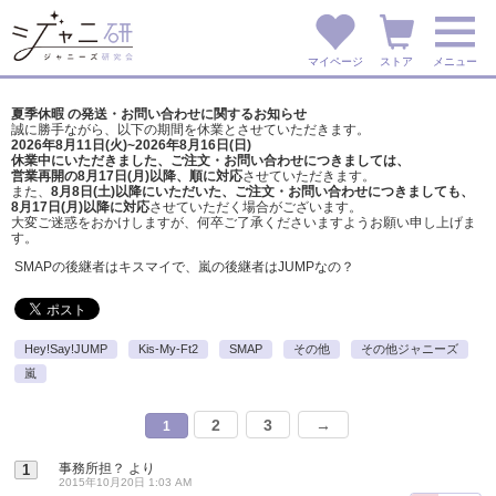
マイページ
ストア
メニュー
夏季休暇 の発送・お問い合わせに関するお知らせ
誠に勝手ながら、以下の期間を休業とさせていただきます。
2026年8月11日(火)~2026年8月16日(日)
休業中にいただきました、ご注文・お問い合わせにつきましては、
営業再開の8月17日(月)以降、順に対応
させていただきます。
また、
8月8日(土)以降にいただいた、ご注文・
お問い合わせにつきましても、
8月17日(月)以降に対応
させていただく場合がございます。
大変ご迷惑をおかけしますが、
何卒ご了承くださいますようお願い申し上げま
す。
SMAPの後継者はキスマイで、嵐の後継者はJUMPなの？
Hey!Say!JUMP
Kis-My-Ft2
SMAP
その他
その他ジャニーズ
嵐
2
3
→
1
事務所担？
より
1
2015年10月20日 1:03 AM