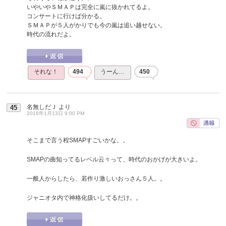
いやいやＳＭＡＰは完全に嵐に抜かれてるよ。
コンサートに行けば分かる。
ＳＭＡＰが５人がかりでも今の嵐は追い越せない。
時代の流れだよ。
それな！
494
うーん…
450
名無しだＪ
より
45
2016年1月13日 9:00 PM
そこまで言う程SMAPすごいかな。。
SMAPの曲知ってるレベル云々って、時代のおかげが大きいよ。
一般人からしたら、若作り激しいおっさん５人。。
ジャニオタ内で神格化扱いしてるだけ。。