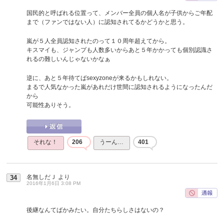
国民的と呼ばれる位置って、メンバー全員の個人名が子供からご年配
まで（ファンではない人）に認知されてるかどうかと思う。
嵐が５人全員認知されたのって１０周年超えてから。
キスマイも、ジャンプも人数多いからあと５年かかっても個別認識さ
れるの難しいんじゃないかなぁ
逆に、あと５年待てばsexyzoneが来るかもしれない。
まるで人気なかった嵐があれだけ世間に認知されるようになったんだ
から
可能性ありそう。
それな！
206
うーん…
401
名無しだＪ
より
34
2016年1月6日 3:08 PM
後継なんてばかみたい。自分たちらしさはないの？