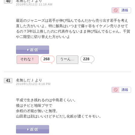
名無しだＪ
より
40
2016年1月11日 11:18 AM
最近のジャニーズは若手が伸び悩んでるんだから売り出す若手を考え
直した方がいいよ。特に飯島はいつまで藤ヶ谷をイケメン売りさせて
るの？3年以上推したのに代表作もないまま伸び悩んでるじゃん。千賀
や二階堂に切り替えた方がいいよ
それな！
268
うーん…
228
名無しだＪ
より
41
2016年1月12日 8:18 PM
平成で生き残れるのは中島君くらい。
後はチビと地味ブサで
余程の才能が無いと無理。
山田君は顔はいいけどチビだし化粧が濃くてキモい。