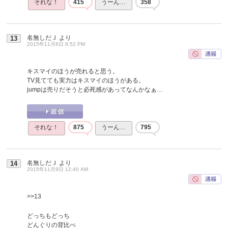
それな！
415
うーん…
358
名無しだＪ
より
13
2015年11月8日 8:52 PM
キスマイのほうが売れると思う。
TV見てても実力はキスマイのほうがある。
jumpは売りだそうと必死感があってなんかなぁ…
それな！
875
うーん…
795
名無しだＪ
より
14
2015年11月9日 12:40 AM
>>13
どっちもどっち
どんぐりの背比べ