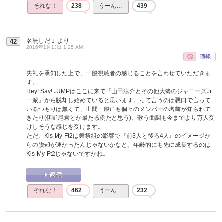
それな！
238
うーん…
439
名無しだＪ
より
42
2016年1月13日 1:25 AM
失礼を承知した上で、一般視聴者の感じることを言わせていただきま
す。
Hey! Say! JUMPはここに来て『山田涼介とその他大勢のジャニーズJr
一派』から脱却し始めていると思います。って言うのは悪口で言って
いるつもりは無くて、世間一般にも個々のメンバーの名前が知られて
きたり(伊野尾君とか最たる例だと思う)、歌う曲調も今までより万人受
けしそうな感じを受けます。
ただ、Kis-My-Ft2は舞祭組の影響で『前3人と後ろ4人』のイメージか
らの脱却が速かったんじゃないかなと。年齢的にも先に成長するのは
Kis-My-Ft2じゃないですかね。
それな！
462
うーん…
232