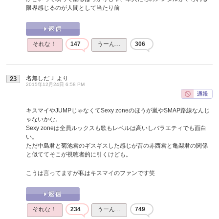
限界感じるのが人間として当たり前
それな！
147
うーん…
306
名無しだＪ
より
23
2015年12月24日 6:58 PM
キスマイやJUMPじゃなくてSexy zoneのほうが嵐やSMAP路線なんじ
ゃないかな。
Sexy zoneは全員ルックスも歌もレベルは高いしバラエティでも面白
い。
ただ中島君と菊池君のギスギスした感じが昔の赤西君と亀梨君の関係
と似ててそこが視聴者的に引くけども。
こうは言ってますが私はキスマイのファンです笑
それな！
234
うーん…
749