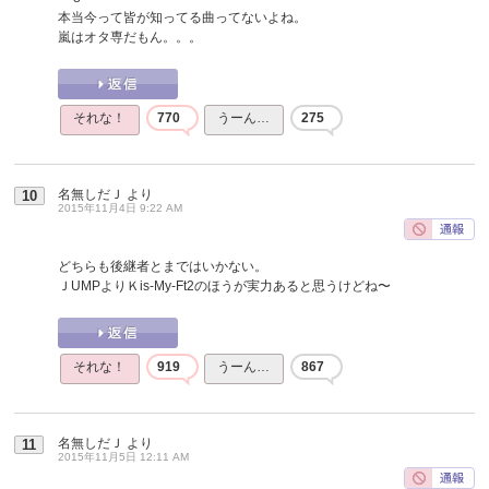
本当今って皆が知ってる曲ってないよね。
嵐はオタ専だもん。。。
それな！
770
うーん…
275
名無しだＪ
より
10
2015年11月4日 9:22 AM
どちらも後継者とまではいかない。
ＪUMPよりＫis-My-Ft2のほうが実力あると思うけどね〜
それな！
919
うーん…
867
名無しだＪ
より
11
2015年11月5日 12:11 AM