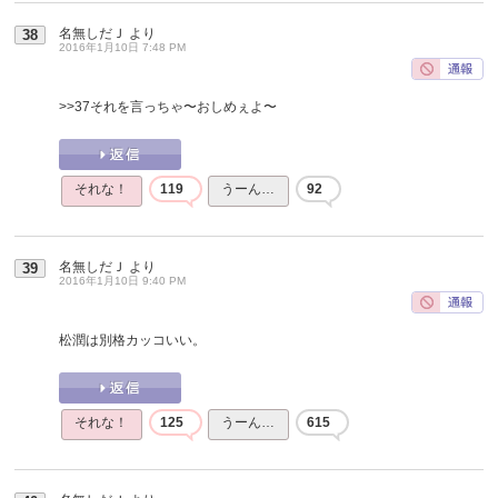
名無しだＪ
より
38
2016年1月10日 7:48 PM
>>37
それを言っちゃ〜おしめぇよ〜
それな！
119
うーん…
92
名無しだＪ
より
39
2016年1月10日 9:40 PM
松潤は別格カッコいい。
それな！
125
うーん…
615