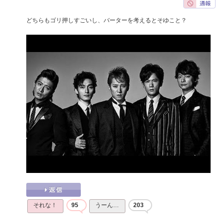
どちらもゴリ押しすごいし、バーターを考えるとそゆこと？
それな！
95
うーん…
203