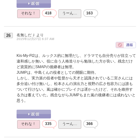
それな！
418
うーん…
163
名無しだＪ
より
26
2015年12月27日 6:37 AM
Kis-My-Ft2は、ルックス的に無理だし、ドラマでも自分売りが目立って
違和感しか無い。役に合う人格造りから勉強した方が良い。残念だけ
ど資質的にSMAPの後継者は無理。
JUMPは、中島くんの役者としての開眼に期待。
しかし、実力派の役者や監督から天才と認識されている二宮さんには
多分追い付け無いし、松本さんの演出力と視野の広さ包容力には誰も
ついて行けない。嵐は確かにブレイクは遅かったけど、それを維持す
る力は蓄えていた。残念ながらJUMPもまた嵐の後継者には成れないと
思う。
それな！
335
うーん…
366