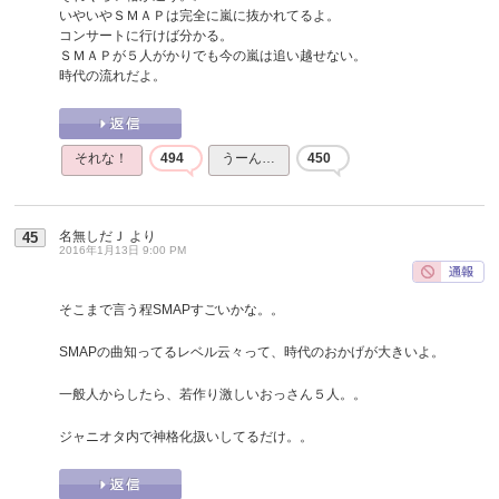
いやいやＳＭＡＰは完全に嵐に抜かれてるよ。
コンサートに行けば分かる。
ＳＭＡＰが５人がかりでも今の嵐は追い越せない。
時代の流れだよ。
それな！
494
うーん…
450
名無しだＪ
より
45
2016年1月13日 9:00 PM
そこまで言う程SMAPすごいかな。。
SMAPの曲知ってるレベル云々って、時代のおかげが大きいよ。
一般人からしたら、若作り激しいおっさん５人。。
ジャニオタ内で神格化扱いしてるだけ。。