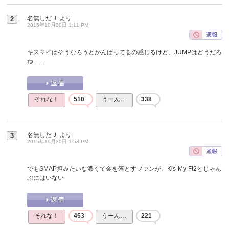
名無しだＪ
より
2
2015年10月20日 1:11 PM
キスマイはそうなろうとがんばってるの感じるけど、JUMPはどうだろ
ね……
それな！
510
うーん…
338
名無しだＪ
より
3
2015年10月20日 1:53 PM
でもSMAP担みたいな濃くて金を落とすファンが、Kis-My-Ft2とじゃん
ぷにはいない
それな！
453
うーん…
221