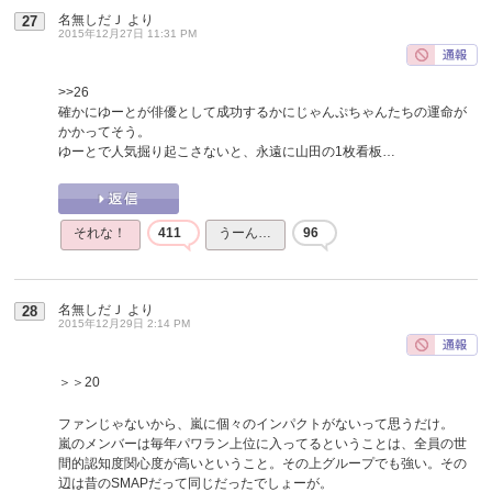
名無しだＪ
より
27
2015年12月27日 11:31 PM
>>26
確かにゆーとが俳優として成功するかにじゃんぷちゃんたちの運命が
かかってそう。
ゆーとで人気掘り起こさないと、永遠に山田の1枚看板…
それな！
411
うーん…
96
名無しだＪ
より
28
2015年12月29日 2:14 PM
＞＞20
ファンじゃないから、嵐に個々のインパクトがないって思うだけ。
嵐のメンバーは毎年パワラン上位に入ってるということは、全員の世
間的認知度関心度が高いということ。その上グループでも強い。その
辺は昔のSMAPだって同じだったでしょーが。