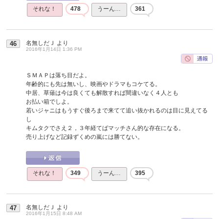
それな！
478
うーん…
361
名無しだＪ
より
46
2016年1月14日 1:36 PM
ＳＭＡＰは落ち目だよ。
年齢的にも先は無いし、映画やドラマもコケてる。
中居、草薙は今は良くても解散すれば間違いなく４人とも
お払い箱でしよ。
若いジャニはもうすぐ後ろまで来てて追い抜かれるのは目に見えてる
し
キムタクでさえ２，３年経てばマッチさん的な存在になる。
売り上げなど記録ずくめの嵐には勝てない。
それな！
349
うーん…
395
名無しだＪ
より
47
2016年1月15日 8:48 AM