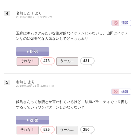
名無しだＪ
より
4
2015年10月20日 9:20 PM
玉森はキムタクみたいな絶対的なイケメンじゃないし、山田はイケメ
ンなのに爆発的な人気ないしでどっちもムリ
それな！
478
うーん…
431
名無し
より
5
2015年10月21日 12:43 PM
飯島さんって敏腕とか言われているけど、結局バラエティでごり押し
するっていうワンパターンしかなくない？
それな！
525
うーん…
250