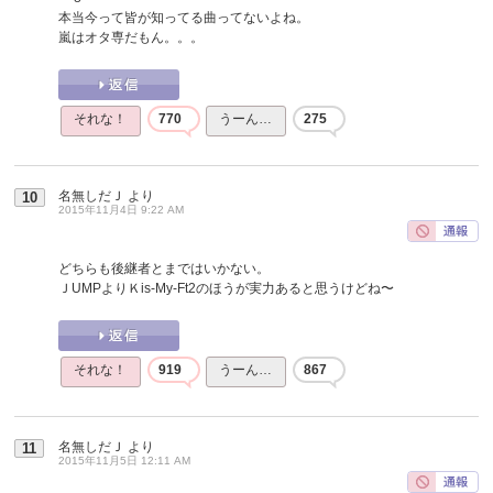
本当今って皆が知ってる曲ってないよね。
嵐はオタ専だもん。。。
それな！
770
うーん…
275
名無しだＪ
より
10
2015年11月4日 9:22 AM
どちらも後継者とまではいかない。
ＪUMPよりＫis-My-Ft2のほうが実力あると思うけどね〜
それな！
919
うーん…
867
名無しだＪ
より
11
2015年11月5日 12:11 AM