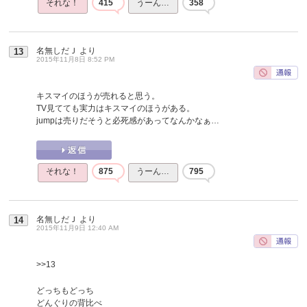
それな！
415
うーん…
358
名無しだＪ
より
13
2015年11月8日 8:52 PM
キスマイのほうが売れると思う。
TV見てても実力はキスマイのほうがある。
jumpは売りだそうと必死感があってなんかなぁ…
それな！
875
うーん…
795
名無しだＪ
より
14
2015年11月9日 12:40 AM
>>13
どっちもどっち
どんぐりの背比べ