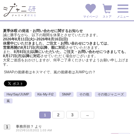
マイページ
ストア
メニュー
夏季休暇 の発送・お問い合わせに関するお知らせ
誠に勝手ながら、以下の期間を休業とさせていただきます。
2026年8月11日(火)~2026年8月16日(日)
休業中にいただきました、ご注文・お問い合わせにつきましては、
営業再開の8月17日(月)以降、順に対応
させていただきます。
また、
8月8日(土)以降にいただいた、ご注文・
お問い合わせにつきましても、
8月17日(月)以降に対応
させていただく場合がございます。
大変ご迷惑をおかけしますが、
何卒ご了承くださいますようお願い申し上げま
す。
SMAPの後継者はキスマイで、嵐の後継者はJUMPなの？
Hey!Say!JUMP
Kis-My-Ft2
SMAP
その他
その他ジャニーズ
嵐
2
3
→
1
事務所担？
より
1
2015年10月20日 1:03 AM