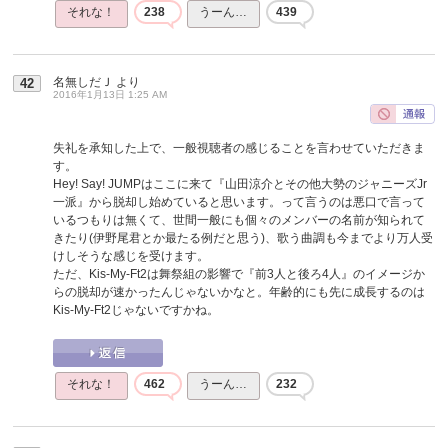
それな！
238
うーん…
439
名無しだＪ
より
42
2016年1月13日 1:25 AM
失礼を承知した上で、一般視聴者の感じることを言わせていただきま
す。
Hey! Say! JUMPはここに来て『山田涼介とその他大勢のジャニーズJr
一派』から脱却し始めていると思います。って言うのは悪口で言って
いるつもりは無くて、世間一般にも個々のメンバーの名前が知られて
きたり(伊野尾君とか最たる例だと思う)、歌う曲調も今までより万人受
けしそうな感じを受けます。
ただ、Kis-My-Ft2は舞祭組の影響で『前3人と後ろ4人』のイメージか
らの脱却が速かったんじゃないかなと。年齢的にも先に成長するのは
Kis-My-Ft2じゃないですかね。
それな！
462
うーん…
232