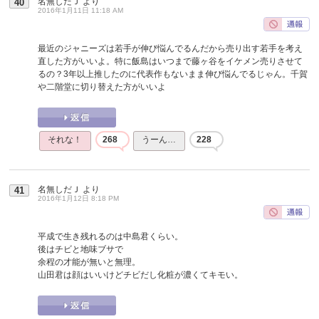
名無しだＪ
より
40
2016年1月11日 11:18 AM
最近のジャニーズは若手が伸び悩んでるんだから売り出す若手を考え
直した方がいいよ。特に飯島はいつまで藤ヶ谷をイケメン売りさせて
るの？3年以上推したのに代表作もないまま伸び悩んでるじゃん。千賀
や二階堂に切り替えた方がいいよ
それな！
268
うーん…
228
名無しだＪ
より
41
2016年1月12日 8:18 PM
平成で生き残れるのは中島君くらい。
後はチビと地味ブサで
余程の才能が無いと無理。
山田君は顔はいいけどチビだし化粧が濃くてキモい。