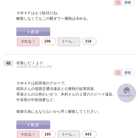
ＳＭＡＰはもう駄目だね。
解散しなくてもこの騒ぎで一層熱は冷める。
それな！
296
うーん…
318
名無しだＪ
より
48
2016年1月15日 5:11 PM
ＳＭＡＰは犯罪者のグループ。
稲垣さんの道路交通法違反と公務執行妨害容疑
草薙さんの公然わいせつ、木村さんの２度のスピード違反、
中居君の中絶強要など。
後輩の為にもならないから早く解散してください。
それな！
185
うーん…
443