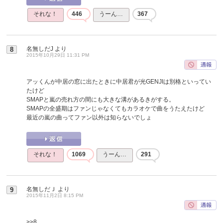
それな！
446
うーん…
367
名無しだJ
より
8
2015年10月29日 11:31 PM
アッくんが中居の窓に出たときに中居君が光GENJIは別格といってい
たけど
SMAPと嵐の売れ方の間にも大きな溝があるきがする。
SMAPの全盛期はファンじゃなくてもカラオケで曲をうたえたけど
最近の嵐の曲ってファン以外は知らないでしょ
それな！
1069
うーん…
291
名無しだＪ
より
9
2015年11月2日 8:15 PM
>>8