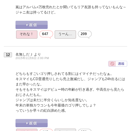
嵐はアルバム○万枚売れたとか聞いてもリア友誰も持ってないもんな～
ジャニ友は持ってるけど。
それな！
647
うーん…
209
名無しだＪ
より
12
2015年11月6日 2:00 PM
どちらもすごいゴリ押しされてる割にはイマイチだったなぁ。
キスマイもCD普通売りしたら売上激減だし、ジャンプも24h出るには
まだ早かったな。
そもそもキスマイはデビュー時の年齢が行き過ぎ。中高生から見たら
おじさんだもん。
ジャンプは未だに半分くらいしか知名度ない。
年末の単独カウコンも今年最後のゴリ押しでしょ？
っていうか早々の紅白諦めた感。