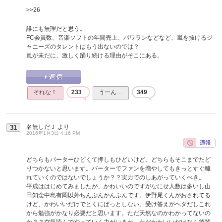
>>26
誰にも無理だと思う。
FC会員数、音楽ソフトの年間売上、パワランなどなど、嵐を抜けるジ
ャニーズのタレントはもう出ないのでは？
嵐が未だに、激しく踊り続ける理由がそこにある。
それな！
233
うーん…
349
名無しだＪ
より
31
2016年1月3日 4:16 PM
どちらもバーターひどくて押しもひどいけど、どちらもそこまでたど
りつかないと思います。バーターでファンを増やしてもきっとすぐ離
れていくのではないでしょうか？？実力でのしあがっていくべき。
平成ははじめてみましたが、かわいいのですがなにせ人数は多いし山
田知念中島有岡以外ちんぷんかんぷんです。伊野尾くんがおされてる
けど、かわいいだけでとくにぱっとしない。受け答えがヘタだしこれ
から勉強がかなり必要だと思います。ただ天然なのかわかってないの
か？？空気読んでやっていく力がいるね。ただかわいいだけなら後輩