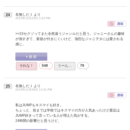
名無しだＪ
より
24
2015年12月25日 3:24 PM
>>23
セクゾってまた全然違うジャンルだと思う。ジャニーさんの趣味
が強すぎて、新規が付きにくいけど、強烈なジャニヲタには愛される
感じ。
それな！
548
うーん…
79
名無しだＪ
より
25
2015年12月26日 11:41 PM
私はJUMPもキスマイも好き。
ちょっと、前までは学校ではキスマイの方が人気あったけど最近は
JUMP好きって言っている人が増えた気がする。
24時間の影響だと思うけど。