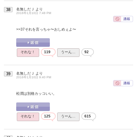
名無しだＪ
より
38
2016年1月10日 7:48 PM
>>37
それを言っちゃ〜おしめぇよ〜
それな！
119
うーん…
92
名無しだＪ
より
39
2016年1月10日 9:40 PM
松潤は別格カッコいい。
それな！
125
うーん…
615