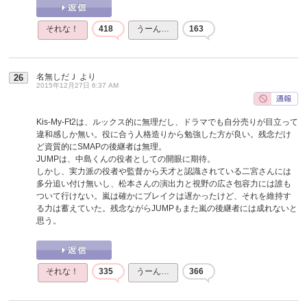
それな！
418
うーん…
163
名無しだＪ
より
26
2015年12月27日 6:37 AM
Kis-My-Ft2は、ルックス的に無理だし、ドラマでも自分売りが目立って
違和感しか無い。役に合う人格造りから勉強した方が良い。残念だけ
ど資質的にSMAPの後継者は無理。
JUMPは、中島くんの役者としての開眼に期待。
しかし、実力派の役者や監督から天才と認識されている二宮さんには
多分追い付け無いし、松本さんの演出力と視野の広さ包容力には誰も
ついて行けない。嵐は確かにブレイクは遅かったけど、それを維持す
る力は蓄えていた。残念ながらJUMPもまた嵐の後継者には成れないと
思う。
それな！
335
うーん…
366