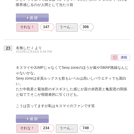
限界感じるのが人間として当たり前
それな！
147
うーん…
306
名無しだＪ
より
23
2015年12月24日 6:58 PM
キスマイやJUMPじゃなくてSexy zoneのほうが嵐やSMAP路線なんじ
ゃないかな。
Sexy zoneは全員ルックスも歌もレベルは高いしバラエティでも面白
い。
ただ中島君と菊池君のギスギスした感じが昔の赤西君と亀梨君の関係
と似ててそこが視聴者的に引くけども。
こうは言ってますが私はキスマイのファンです笑
それな！
234
うーん…
749