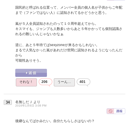
国民的と呼ばれる位置って、メンバー全員の個人名が子供からご年配
まで（ファンではない人）に認知されてるかどうかと思う。
嵐が５人全員認知されたのって１０周年超えてから。
キスマイも、ジャンプも人数多いからあと５年かかっても個別認識さ
れるの難しいんじゃないかなぁ
逆に、あと５年待てばsexyzoneが来るかもしれない。
まるで人気なかった嵐があれだけ世間に認知されるようになったんだ
から
可能性ありそう。
それな！
206
うーん…
401
名無しだＪ
より
34
2016年1月6日 3:08 PM
後継なんてばかみたい。自分たちらしさはないの？