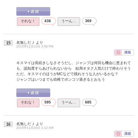
それな！
438
うーん…
369
名無しだＪ
より
15
2015年11月13日 2:58 PM
キスマイは長続きしなさそうだし、ジャンプは何回も機会に恵まれて
も、認知度すらあげられないから 結局オタク人気だけで終わりそう
ただ、キスマイのほうがMCなどで残れそうな人がいるかな？
ジャンプはいつまでも幼稚でポンコツ過ぎるとおもう
それな！
595
うーん…
685
名無しだＪ
より
16
2015年11月16日 1:12 AM