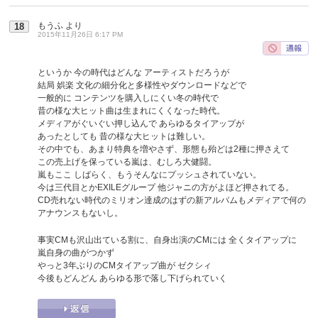
もうふ
より
18
2015年11月26日 6:17 PM
というか 今の時代はどんな アーティストだろうが
結局 娯楽 文化の細分化と多様性やダウンロードなどで
一般的に コンテンツを購入しにくい冬の時代で
昔の様な大ヒット曲は生まれにくくなった時代。
メディアがぐいぐい押し込んで あらゆるタイアップが
あったとしても 昔の様な大ヒットは難しい。
その中でも、あまり特典を増やさず、形態も殆どは2種に押さえて
この売上げを保っている嵐は、むしろ大健闘。
嵐もここ しばらく、もうそんなにプッシュされていない。
今は三代目とかEXILEグループ 他ジャニの方がよほど押されてる。
CD売れない時代のミリオン達成のはずの新アルバムもメディアで何の
アナウンスもないし。
事実CMも沢山出ている割に、自身出演のCMには 全くタイアップに
嵐自身の曲がつかず
やっと3年ぶりのCMタイアップ曲が ゼクシィ
今後もどんどん あらゆる形で落し下げられていく