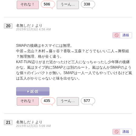
それな！
506
うーん…
338
名無しだＪ
より
20
2015年12月3日 4:58 AM
SMAPの後継はキスマイには無理。
中居→北山？木村→藤ヶ谷？香取→玉森？どうでもいい二人→舞祭組
？無理無理、格が全く違う。
KAT-TUN辺りがまだ近かったけど三人になっちゃったし少年隊の後継
かな。嵐はタイプ的にSMAPとは別のルート。嵐はなんかSMAPのよう
な個々のインパクトが無い。SMAPは一人一人でもやっていけるけど嵐
は五人がかりじゃないと味を出せない。
それな！
435
うーん…
577
名無しだＪ
より
21
2015年12月3日 5:09 AM