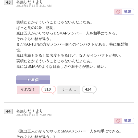
名無しだＪ
より
43
2016年1月13日 4:31 AM
実績だとかそういうことじゃないんだよなあ。
ぱっと見の印象。感覚。
嵐は五人がかりでやっとSMAPメンバー一人を相手にできる。
それぐらい格が違う。
まだKAT-TUNの方がメンバー個々のインパクトがある。特に亀梨和
也。
嵐は実績もあるし知名度もあるけど、なんかインパクトが無い。
実績だとかそういうことじゃないんだよなあ。
嵐にはSMAPのような目新しさや派手さが無い。薄い。
それな！
310
うーん…
424
名無しだＪ
より
44
2016年1月13日 7:39 PM
《嵐は五人がかりでやっとSMAPメンバー一人を相手にできる。
それぐらい格が違う。》