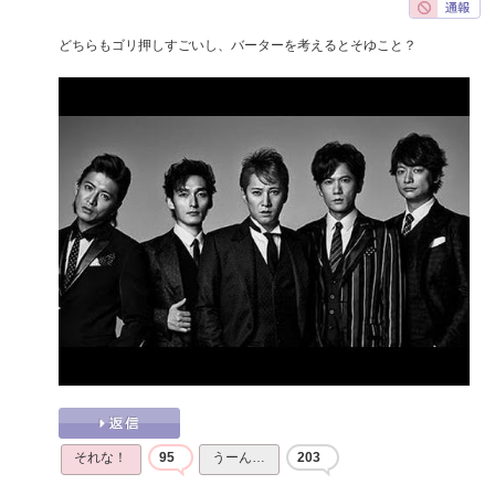
どちらもゴリ押しすごいし、バーターを考えるとそゆこと？
それな！
95
うーん…
203