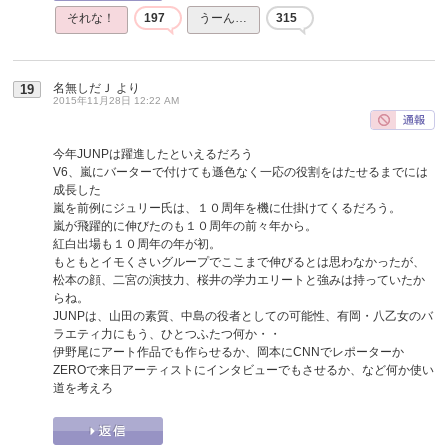
それな！
197
うーん…
315
名無しだＪ
より
19
2015年11月28日 12:22 AM
今年JUNPは躍進したといえるだろう
V6、嵐にバーターで付けても遜色なく一応の役割をはたせるまでには
成長した
嵐を前例にジュリー氏は、１０周年を機に仕掛けてくるだろう。
嵐が飛躍的に伸びたのも１０周年の前々年から。
紅白出場も１０周年の年が初。
もともとイモくさいグループでここまで伸びるとは思わなかったが、
松本の顔、二宮の演技力、桜井の学力エリートと強みは持っていたか
らね。
JUNPは、山田の素質、中島の役者としての可能性、有岡・八乙女のバ
ラエティ力にもう、ひとつふたつ何か・・
伊野尾にアート作品でも作らせるか、岡本にCNNでレポーターか
ZEROで来日アーティストにインタビューでもさせるか、など何か使い
道を考えろ