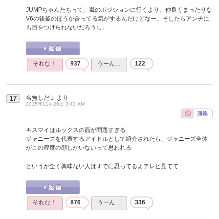
JUMPちゃんたちって、嵐のポジションに行くより、仲良くまったりな
V6の後釜のほうが合ってる気がするんだけどなー。そしたらアンチに
も目をつけられないだろうし。
それな！
937
うーん…
122
名無しだＪ
より
17
2015年11月26日 3:42 AM
キスマイはルックスの面が問題すぎる
ジャニーズを代表するアイドルとして紹介されたら、ジャニーズ全体
がこの程度の顔しかいないって思われる
というか全く興味ない人はすでに思ってるよテレビ見てて
それな！
876
うーん…
336