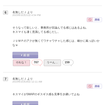
名無しだＪ
より
6
2015年10月21日 4:54 PM
そうなって欲しいと、事務所が目論んでる感じはあるよね。
キスマイも凄く意識してる感じだし。
ＪＵＭＰのアクが無くてワチャワチャした感じは、確かに嵐っぽいか
なｗ
それな！
707
うーん…
159
名無しだＪ
より
7
2015年10月26日 12:11 AM
キスマイがSMAPのギスギス感を見事引き継いでよね