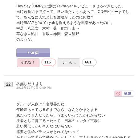
Hey Say JUMPとは別にYa-Ya-yahをデビューさせるべきだった。
当時冠番組まで持って、良い曲たくさんあって、CDデビューまでし
て、あんなに人気と知名度凄かったのに何故？
当時SMAPとYa-Ya-yahを例えるような風潮があったのに。
中居→八乙女 木村→薮 稲垣→山下
草なぎ→鮎川 香取→赤間 森→星野
のような。
それな！
116
うーん…
661
名無しだＪ
より
22
2015年12月9日 9:49 PM
グループ人数は５名限界だね
年齢差あっても５名までなら、なんとかまとまる
嵐だって６人だったら、うまくいってたかわからない
役者として育てるったって、日本のエンタメ市場に
若い男ばっかりそんなにいらない
需要と供給バランスがとれてないって
かといって唄って踊るばっかりじゃ、本人たちのメンタルがやられる