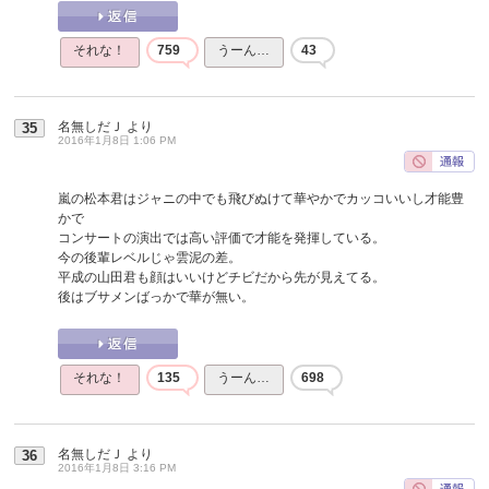
それな！
759
うーん…
43
名無しだＪ
より
35
2016年1月8日 1:06 PM
嵐の松本君はジャニの中でも飛びぬけて華やかでカッコいいし才能豊
かで
コンサートの演出では高い評価で才能を発揮している。
今の後輩レベルじゃ雲泥の差。
平成の山田君も顔はいいけどチビだから先が見えてる。
後はブサメンばっかで華が無い。
それな！
135
うーん…
698
名無しだＪ
より
36
2016年1月8日 3:16 PM