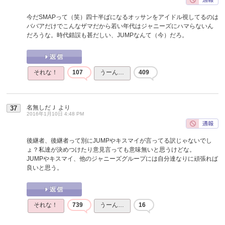
今だSMAPって（笑）四十半ばになるオッサンをアイドル視してるのは
ババアだけでこんなザマだから若い年代はジャニーズにハマらないん
だろうな。時代錯誤も甚だしい、JUMPなんて（今）だろ。
それな！
107
うーん…
409
名無しだＪ
より
37
2016年1月10日 4:48 PM
後継者、後継者って別にJUMPやキスマイが言ってる訳じゃないでし
ょ？私達が決めつけたり意見言っても意味無いと思うけどな。
JUMPやキスマイ、他のジャニーズグループには自分達なりに頑張れば
良いと思う。
それな！
739
うーん…
16