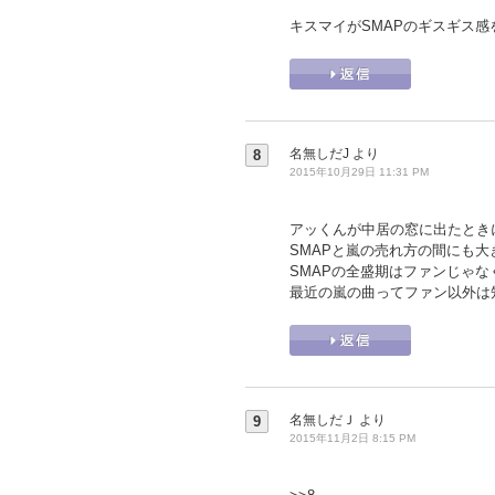
キスマイがSMAPのギスギス
名無しだJ
より
8
2015年10月29日 11:31 PM
アッくんが中居の窓に出たときに
SMAPと嵐の売れ方の間にも
SMAPの全盛期はファンじゃ
最近の嵐の曲ってファン以外は
名無しだＪ
より
9
2015年11月2日 8:15 PM