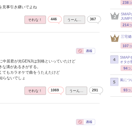
238
コ
感を見事引き継いでよね
SMA
JUM
446
367
それな！
うーん…
214
コ
三宅健
107
コ
SMA
中居君が光GENJIは別格といっていたけど
オタが
大きな溝があるきがする。
94
コ
なくてもカラオケで曲をうたえたけど
知らないでしょ
嵐につ
93
1069
291
コ
それな！
うーん…