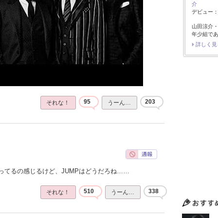
介
デビュー：2
山田涼介
年少組で
詳しく見
95
203
それな！
うーん…
ってるの感じるけど、JUMPはどうだろね……
510
338
それな！
うーん…