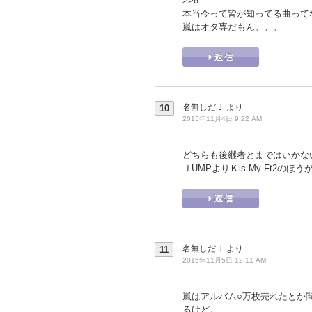
>>8
本当今って皆が知ってる曲って
嵐はオタ専だもん。。。
名無しだＪ
より
10
2015年11月4日 9:22 AM
どちらも後継者とまではいかな
ＪUMPよりＫis-My-Ft2の
名無しだＪ
より
11
2015年11月5日 12:11 AM
嵐はアルバム○万枚売れたとか
るけど。