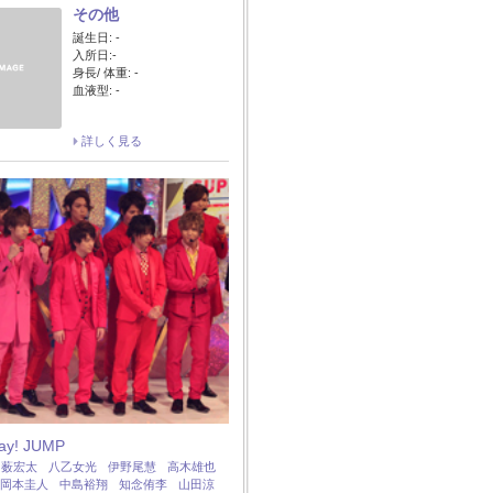
その他
誕生日: -
入所日:-
身長/ 体重: -
血液型: -
詳しく見る
Say! JUMP
：
薮宏太
八乙女光
伊野尾慧
高木雄也
岡本圭人
中島裕翔
知念侑李
山田涼