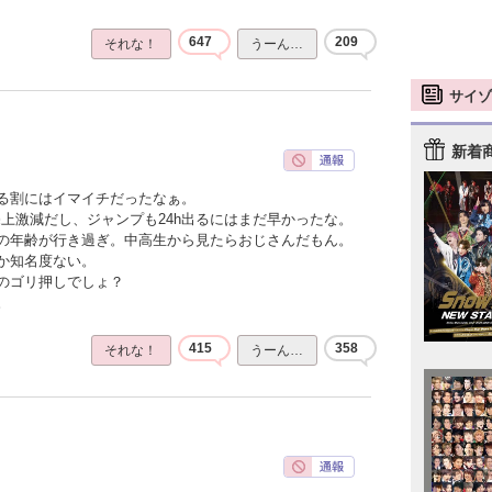
647
209
それな！
うーん…
サイゾ
新着
る割にはイマイチだったなぁ。
上激減だし、ジャンプも24h出るにはまだ早かったな。
の年齢が行き過ぎ。中高生から見たらおじさんだもん。
か知名度ない。
のゴリ押しでしょ？
。
415
358
それな！
うーん…