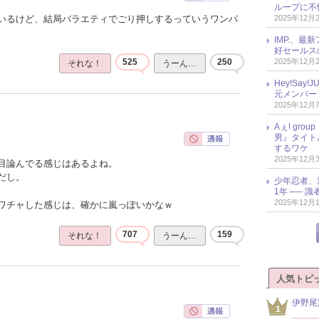
ループに不
2025年12月
いるけど、結局バラエティでごり押しするっていうワンパ
IMP.、最
好セールス
2025年12月
525
250
それな！
うーん…
Hey!Sa
元メンバー
2025年12月
Aぇ! gr
男』タイト
するワケ
2025年12月
目論んでる感じはあるよね。
だし。
少年忍者、
1年 ── 
2025年12月
ワチャした感じは、確かに嵐っぽいかなｗ
707
159
それな！
うーん…
人気トピ
伊野尾