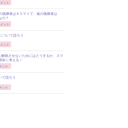
メント
Pの後継者はキスマイで、嵐の後継者は
Pなの？
メント
について語ろう
メント
Pを解散させないためにはどうするか、スマ
懸命に考える！
メント
いて語ろう
メント