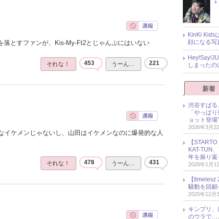
KinKi K
顔になる写
落とすファンが、Kis-My-Ft2とじゃんぷにはいない
Hey!Sa
453
221
それな！
うーん…
しまったの
新着
渋谷すばる
「やっぱり
ョット登場
2026年3月2
なイケメンじゃないし、山田はイケメンなのに爆発的な人
【START
KAT-TU
年を振り返
478
431
それな！
うーん…
2026年1月1
【timel
騒動を回顧
2025年12月
キンプリ、
のウラで…