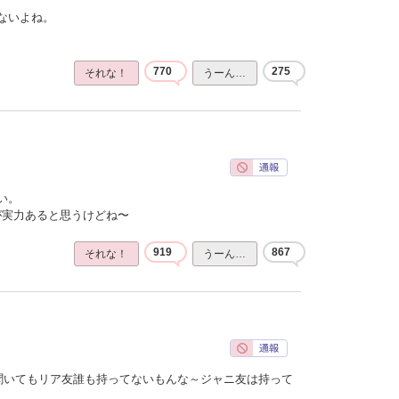
ないよね。
770
275
それな！
うーん…
い。
ほうが実力あると思うけどね〜
919
867
それな！
うーん…
聞いてもリア友誰も持ってないもんな～ジャニ友は持って