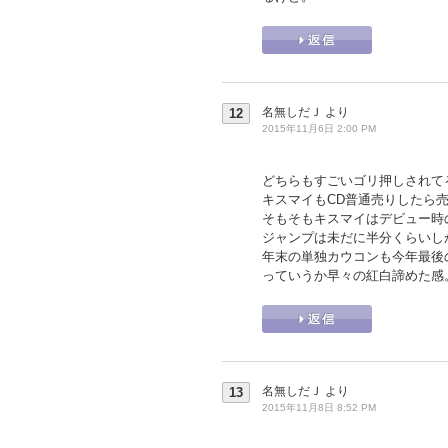
名無しだＪ
より
12
2015年11月6日 2:00 PM
どちらもすごいゴリ押しされて
キスマイもCD普通売りしたら売
そもそもキスマイはデビュー時
ジャンプは未だに半分くらいし
年末の単独カウコンも今年最後
っていうか早々の紅白諦めた感
名無しだＪ
より
13
2015年11月8日 8:52 PM