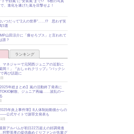
“ドヤ顔嵐”に“女装嵐”まで!? 6枚の写真
で、進化を遂げた嵐を目撃せよ！
idsはいつだって“2人の世界”……!? 思わず笑
真5選
y!JUMP山田涼介に「痩せろブス」と言われて
は誰？
ランキング
、マネジャーで元関西ジュニアの近影に
菊岡！」『おしゃれクリップ』“バックシ
”で再び話題に
2日
O 2025年総まとめ】嵐の活動終了発表に
N、TOKIO解散、ジュニア再編……波乱の一
る
日
esz 2025年炎上事件簿】8人体制始動後からの
――公式サイトで謝罪文発表も
31日
最新アルバムが初日22万超えの好調発進
…狩野英孝の提供曲めぐりファンが先輩グ