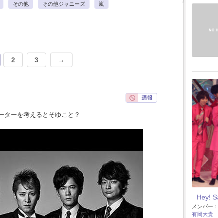
その他
その他ジャニーズ
嵐
2
3
→
ーターを考えるとそゆこと？
Hey! 
メンバー
有岡大貴