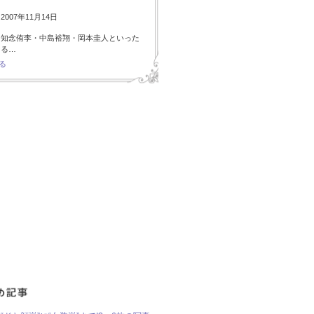
007年11月14日
・知念侑李・中島裕翔・岡本圭人といった
ある…
る