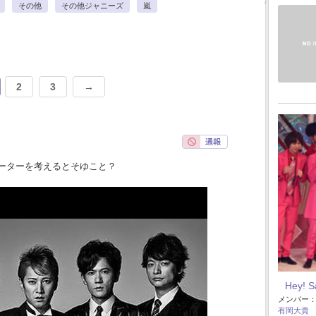
その他
その他ジャニーズ
嵐
2
3
→
ーターを考えるとそゆこと？
Hey! 
メンバー
有岡大貴