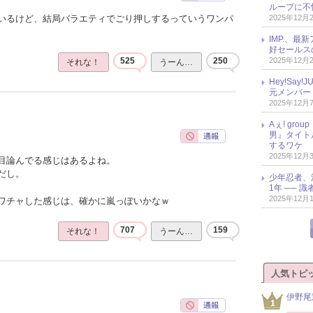
ループに不
2025年12月
いるけど、結局バラエティでごり押しするっていうワンパ
IMP.、最
好セールス
2025年12月
525
250
それな！
うーん…
Hey!Sa
元メンバー
2025年12月
Aぇ! gr
男』タイト
するワケ
2025年12月
目論んでる感じはあるよね。
だし。
少年忍者、
1年 ── 
2025年12月
ワチャした感じは、確かに嵐っぽいかなｗ
707
159
それな！
うーん…
人気トピ
伊野尾