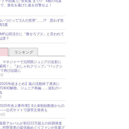
“ドヤ顔嵐”に“女装嵐”まで!? 6枚の写真
で、進化を遂げた嵐を目撃せよ！
idsはいつだって“2人の世界”……!? 思わず笑
真5選
y!JUMP山田涼介に「痩せろブス」と言われて
は誰？
ランキング
、マネジャーで元関西ジュニアの近影に
菊岡！」『おしゃれクリップ』“バックシ
”で再び話題に
2日
O 2025年総まとめ】嵐の活動終了発表に
N、TOKIO解散、ジュニア再編……波乱の一
る
日
esz 2025年炎上事件簿】8人体制始動後からの
――公式サイトで謝罪文発表も
31日
最新アルバムが初日22万超えの好調発進
…狩野英孝の提供曲めぐりファンが先輩グ