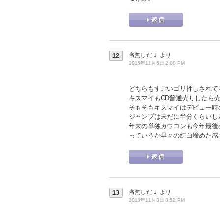
名無しだＪ
より
12
2015年11月6日 2:00 PM
どちらもすごいゴリ押しされて
キスマイもCD普通売りしたら売
そもそもキスマイはデビュー時
ジャンプは未だに半分くらいし
年末の単独カウコンも今年最後
っていうか早々の紅白諦めた感
名無しだＪ
より
13
2015年11月8日 8:52 PM