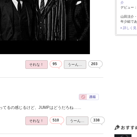
介
デビュー：2
山田涼介
年少組で
詳しく見
95
203
それな！
うーん…
ってるの感じるけど、JUMPはどうだろね……
510
338
それな！
うーん…