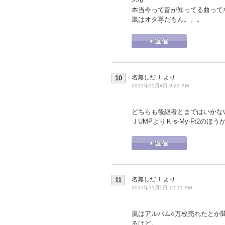
>>8
本当今って皆が知ってる曲って
嵐はオタ専だもん。。。
名無しだＪ
より
10
2015年11月4日 9:22 AM
どちらも後継者とまではいかな
ＪUMPよりＫis-My-Ft2の
名無しだＪ
より
11
2015年11月5日 12:11 AM
嵐はアルバム○万枚売れたとか
るけど。