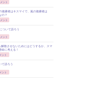
メント
Pの後継者はキスマイで、嵐の後継者は
Pなの？
メント
について語ろう
メント
Pを解散させないためにはどうするか、スマ
懸命に考える！
メント
いて語ろう
メント