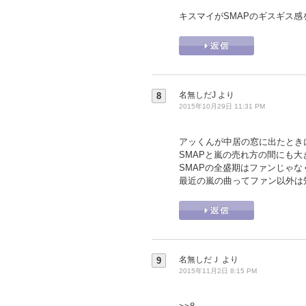
キスマイがSMAPのギスギス
名無しだJ
より
8
2015年10月29日 11:31 PM
アッくんが中居の窓に出たときに
SMAPと嵐の売れ方の間にも
SMAPの全盛期はファンじゃ
最近の嵐の曲ってファン以外は
名無しだＪ
より
9
2015年11月2日 8:15 PM