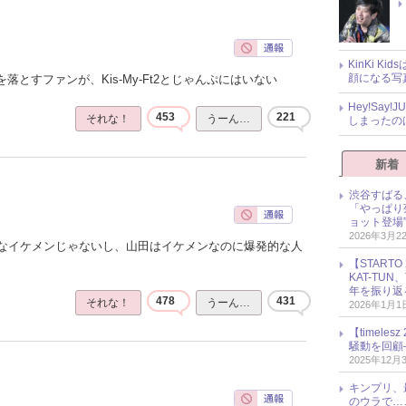
KinKi K
顔になる写
落とすファンが、Kis-My-Ft2とじゃんぷにはいない
Hey!Sa
453
221
それな！
うーん…
しまったの
新着
渋谷すばる
「やっぱり
ョット登場
2026年3月2
なイケメンじゃないし、山田はイケメンなのに爆発的な人
【START
KAT-TU
年を振り返
478
431
それな！
うーん…
2026年1月1
【timel
騒動を回顧
2025年12月
キンプリ、
のウラで…