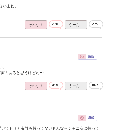
ないよね。
770
275
それな！
うーん…
い。
ほうが実力あると思うけどね〜
919
867
それな！
うーん…
聞いてもリア友誰も持ってないもんな～ジャニ友は持って