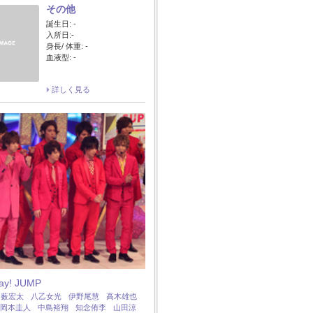
その他
誕生日: -
入所日:-
身長/ 体重: -
血液型: -
詳しく見る
Say! JUMP
：
薮宏太
八乙女光
伊野尾慧
高木雄也
岡本圭人
中島裕翔
知念侑李
山田涼