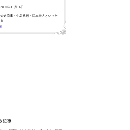
007年11月14日
・知念侑李・中島裕翔・岡本圭人といった
ある…
る