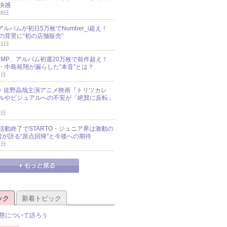
快感
28日
新アルバムが初日5万枚でNumber_i超え！
の背景に“初の店舗販売”
21日
y!JUMP、アルバム初週20万枚で前作超え！
・中島裕翔が漏らした“本音”とは？
7日
oup・佐野晶哉主演アニメ映画『トリツカレ
ルやビジュアルへの不安が「絶賛に反転」
3日
活動終了でSTARTO・ジュニア界は激動の
識者が語る“原点回帰”と今後への期待
1日
ック
新着トピック
慧について語ろう