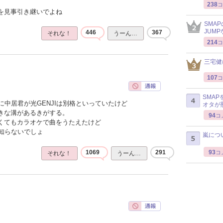
238
コ
感を見事引き継いでよね
SMA
JUM
446
367
それな！
うーん…
214
コ
三宅健
107
コ
SMA
中居君が光GENJIは別格といっていたけど
オタが
大きな溝があるきがする。
94
コ
なくてもカラオケで曲をうたえたけど
知らないでしょ
嵐につ
93
1069
291
コ
それな！
うーん…