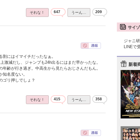
647
209
それな！
うーん…
サイゾ
ジャニ研
LINE
る割にはイマイチだったなぁ。
上激減だし、ジャンプも24h出るにはまだ早かったな。
新着
の年齢が行き過ぎ。中高生から見たらおじさんだもん。
か知名度ない。
のゴリ押しでしょ？
。
415
358
それな！
うーん…