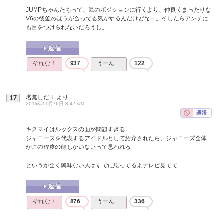
JUMPちゃんたちって、嵐のポジションに行くより、仲良くまったりな
V6の後釜のほうが合ってる気がするんだけどなー。そしたらアンチに
も目をつけられないだろうし。
それな！
937
うーん…
122
名無しだＪ
より
17
2015年11月26日 3:42 AM
キスマイはルックスの面が問題すぎる
ジャニーズを代表するアイドルとして紹介されたら、ジャニーズ全体
がこの程度の顔しかいないって思われる
というか全く興味ない人はすでに思ってるよテレビ見てて
それな！
876
うーん…
336