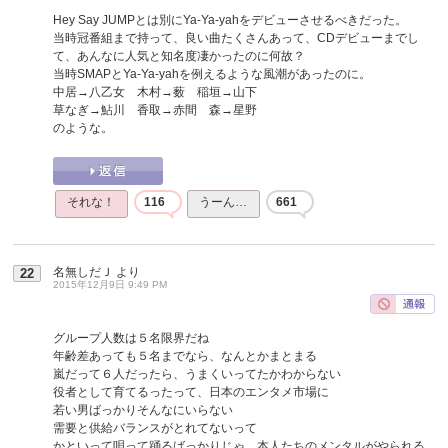
Hey Say JUMPとは別にYa-Ya-yahをデビューさせるべきだった。
当時冠番組まで持って、良い曲たくさんあって、CDデビューまでし
て、あんなに人気と知名度凄かったのに何故？
当時SMAPとYa-Ya-yahを例えるような風潮があったのに。
中居→八乙女 木村→薮 稲垣→山下
草なぎ→鮎川 香取→赤間 森→星野
のような。
それな！
116
うーん…
661
名無しだＪ
より
22
2015年12月9日 9:49 PM
グループ人数は５名限界だね
年齢差あっても５名までなら、なんとかまとまる
嵐だって６人だったら、うまくいってたかわからない
役者として育てるったって、日本のエンタメ市場に
若い男ばっかりそんなにいらない
需要と供給バランスがとれてないって
かといって唄って踊るばっかりじゃ、本人たちのメンタルがやられる