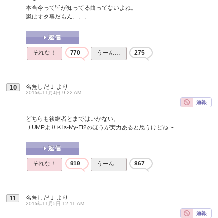
本当今って皆が知ってる曲ってないよね。
嵐はオタ専だもん。。。
それな！
770
うーん…
275
名無しだＪ
より
10
2015年11月4日 9:22 AM
どちらも後継者とまではいかない。
ＪUMPよりＫis-My-Ft2のほうが実力あると思うけどね〜
それな！
919
うーん…
867
名無しだＪ
より
11
2015年11月5日 12:11 AM