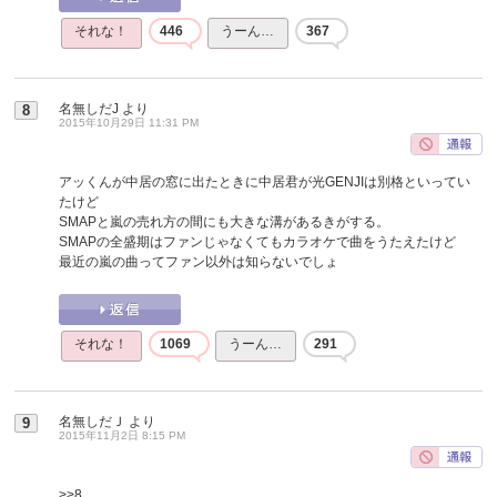
それな！
446
うーん…
367
名無しだJ
より
8
2015年10月29日 11:31 PM
アッくんが中居の窓に出たときに中居君が光GENJIは別格といってい
たけど
SMAPと嵐の売れ方の間にも大きな溝があるきがする。
SMAPの全盛期はファンじゃなくてもカラオケで曲をうたえたけど
最近の嵐の曲ってファン以外は知らないでしょ
それな！
1069
うーん…
291
名無しだＪ
より
9
2015年11月2日 8:15 PM
>>8