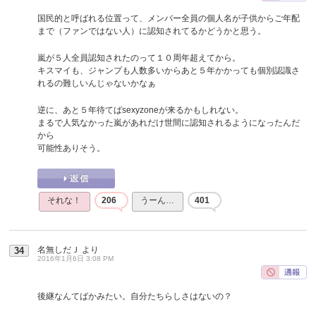
国民的と呼ばれる位置って、メンバー全員の個人名が子供からご年配
まで（ファンではない人）に認知されてるかどうかと思う。
嵐が５人全員認知されたのって１０周年超えてから。
キスマイも、ジャンプも人数多いからあと５年かかっても個別認識さ
れるの難しいんじゃないかなぁ
逆に、あと５年待てばsexyzoneが来るかもしれない。
まるで人気なかった嵐があれだけ世間に認知されるようになったんだ
から
可能性ありそう。
それな！
206
うーん…
401
名無しだＪ
より
34
2016年1月6日 3:08 PM
後継なんてばかみたい。自分たちらしさはないの？