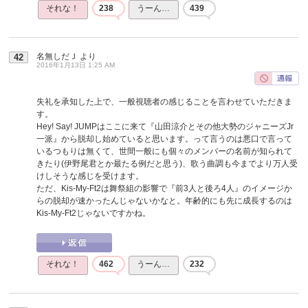
それな！
238
うーん…
439
名無しだＪ
より
42
2016年1月13日 1:25 AM
失礼を承知した上で、一般視聴者の感じることを言わせていただきま
す。
Hey! Say! JUMPはここに来て『山田涼介とその他大勢のジャニーズJr
一派』から脱却し始めていると思います。って言うのは悪口で言って
いるつもりは無くて、世間一般にも個々のメンバーの名前が知られて
きたり(伊野尾君とか最たる例だと思う)、歌う曲調も今までより万人受
けしそうな感じを受けます。
ただ、Kis-My-Ft2は舞祭組の影響で『前3人と後ろ4人』のイメージか
らの脱却が速かったんじゃないかなと。年齢的にも先に成長するのは
Kis-My-Ft2じゃないですかね。
それな！
462
うーん…
232