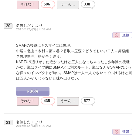
それな！
506
うーん…
338
名無しだＪ
より
20
2015年12月3日 4:58 AM
SMAPの後継はキスマイには無理。
中居→北山？木村→藤ヶ谷？香取→玉森？どうでもいい二人→舞祭組
？無理無理、格が全く違う。
KAT-TUN辺りがまだ近かったけど三人になっちゃったし少年隊の後継
かな。嵐はタイプ的にSMAPとは別のルート。嵐はなんかSMAPのよう
な個々のインパクトが無い。SMAPは一人一人でもやっていけるけど嵐
は五人がかりじゃないと味を出せない。
それな！
435
うーん…
577
名無しだＪ
より
21
2015年12月3日 5:09 AM