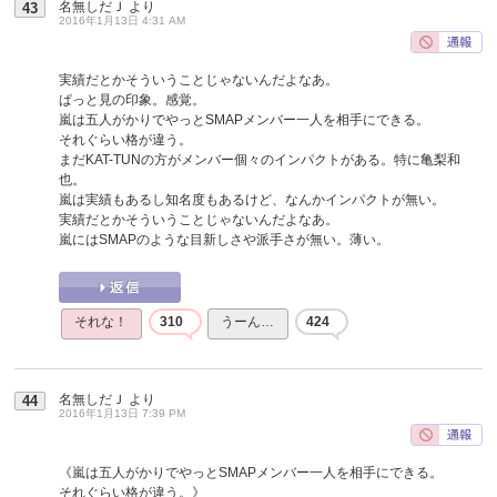
名無しだＪ
より
43
2016年1月13日 4:31 AM
実績だとかそういうことじゃないんだよなあ。
ぱっと見の印象。感覚。
嵐は五人がかりでやっとSMAPメンバー一人を相手にできる。
それぐらい格が違う。
まだKAT-TUNの方がメンバー個々のインパクトがある。特に亀梨和
也。
嵐は実績もあるし知名度もあるけど、なんかインパクトが無い。
実績だとかそういうことじゃないんだよなあ。
嵐にはSMAPのような目新しさや派手さが無い。薄い。
それな！
310
うーん…
424
名無しだＪ
より
44
2016年1月13日 7:39 PM
《嵐は五人がかりでやっとSMAPメンバー一人を相手にできる。
それぐらい格が違う。》