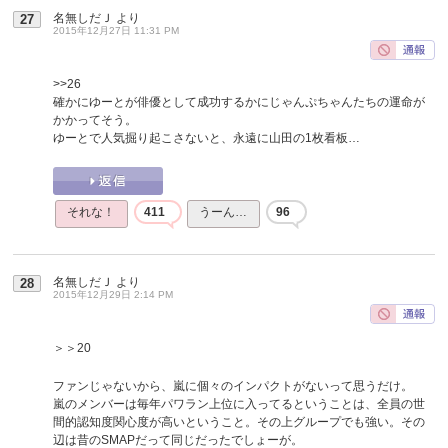
名無しだＪ
より
27
2015年12月27日 11:31 PM
>>26
確かにゆーとが俳優として成功するかにじゃんぷちゃんたちの運命が
かかってそう。
ゆーとで人気掘り起こさないと、永遠に山田の1枚看板…
それな！
411
うーん…
96
名無しだＪ
より
28
2015年12月29日 2:14 PM
＞＞20
ファンじゃないから、嵐に個々のインパクトがないって思うだけ。
嵐のメンバーは毎年パワラン上位に入ってるということは、全員の世
間的認知度関心度が高いということ。その上グループでも強い。その
辺は昔のSMAPだって同じだったでしょーが。