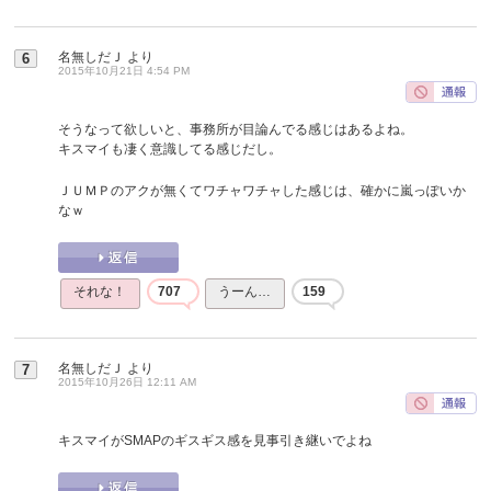
名無しだＪ
より
6
2015年10月21日 4:54 PM
そうなって欲しいと、事務所が目論んでる感じはあるよね。
キスマイも凄く意識してる感じだし。
ＪＵＭＰのアクが無くてワチャワチャした感じは、確かに嵐っぽいか
なｗ
それな！
707
うーん…
159
名無しだＪ
より
7
2015年10月26日 12:11 AM
キスマイがSMAPのギスギス感を見事引き継いでよね