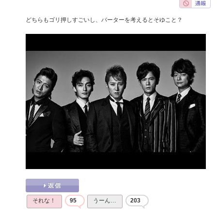
どちらもゴリ押しすごいし、バーターを考えるとそゆこと？
それな！
95
うーん…
203