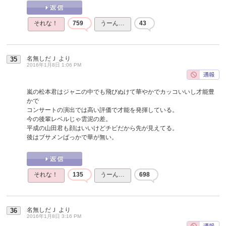
それな！
759
うーん…
43
名無しだＪ
より
35
2016年1月8日 1:06 PM
嵐の松本君はジャニの中でも飛びぬけて華やかでカッコいいし才能豊
かで
コンサートの演出では高い評価で才能を発揮している。
今の後輩レベルじゃ雲泥の差。
平成の山田君も顔はいいけどチビだから先が見えてる。
後はブサメンばっかで華が無い。
それな！
135
うーん…
698
名無しだＪ
より
36
2016年1月8日 3:16 PM