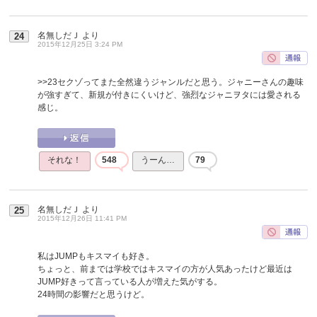
名無しだＪ
より
24
2015年12月25日 3:24 PM
>>23
セクゾってまた全然違うジャンルだと思う。ジャニーさんの趣味
が強すぎて、新規が付きにくいけど、強烈なジャニヲタには愛される
感じ。
それな！
548
うーん…
79
名無しだＪ
より
25
2015年12月26日 11:41 PM
私はJUMPもキスマイも好き。
ちょっと、前までは学校ではキスマイの方が人気あったけど最近は
JUMP好きって言っている人が増えた気がする。
24時間の影響だと思うけど。