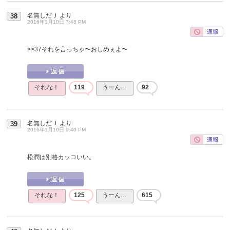
名無しだＪ
より
38
2016年1月10日 7:48 PM
>>37
それを言っちゃ〜おしめぇよ〜
それな！
119
うーん…
92
名無しだＪ
より
39
2016年1月10日 9:40 PM
松潤は別格カッコいい。
それな！
125
うーん…
615