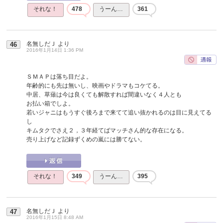
それな！
478
うーん…
361
名無しだＪ
より
46
2016年1月14日 1:36 PM
ＳＭＡＰは落ち目だよ。
年齢的にも先は無いし、映画やドラマもコケてる。
中居、草薙は今は良くても解散すれば間違いなく４人とも
お払い箱でしよ。
若いジャニはもうすぐ後ろまで来てて追い抜かれるのは目に見えてる
し
キムタクでさえ２，３年経てばマッチさん的な存在になる。
売り上げなど記録ずくめの嵐には勝てない。
それな！
349
うーん…
395
名無しだＪ
より
47
2016年1月15日 8:48 AM