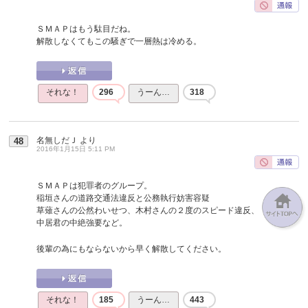
ＳＭＡＰはもう駄目だね。
解散しなくてもこの騒ぎで一層熱は冷める。
それな！
296
うーん…
318
名無しだＪ
より
48
2016年1月15日 5:11 PM
ＳＭＡＰは犯罪者のグループ。
稲垣さんの道路交通法違反と公務執行妨害容疑
草薙さんの公然わいせつ、木村さんの２度のスピード違反、
中居君の中絶強要など。
後輩の為にもならないから早く解散してください。
それな！
185
うーん…
443