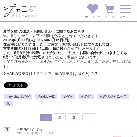
マイページ
ストア
メニュー
夏季休暇 の発送・お問い合わせに関するお知らせ
誠に勝手ながら、以下の期間を休業とさせていただきます。
2026年8月11日(火)~2026年8月16日(日)
休業中にいただきました、ご注文・お問い合わせにつきましては、
営業再開の8月17日(月)以降、順に対応
させていただきます。
また、
8月8日(土)以降にいただいた、ご注文・
お問い合わせにつきましても、
8月17日(月)以降に対応
させていただく場合がございます。
大変ご迷惑をおかけしますが、
何卒ご了承くださいますようお願い申し上げま
す。
SMAPの後継者はキスマイで、嵐の後継者はJUMPなの？
Hey!Say!JUMP
Kis-My-Ft2
SMAP
その他
その他ジャニーズ
嵐
2
3
→
1
事務所担？
より
1
2015年10月20日 1:03 AM