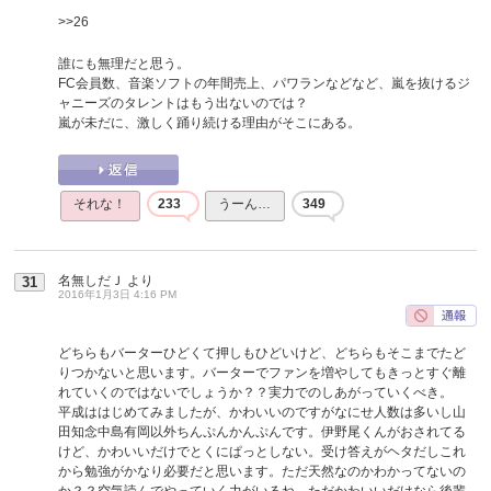
>>26
誰にも無理だと思う。
FC会員数、音楽ソフトの年間売上、パワランなどなど、嵐を抜けるジ
ャニーズのタレントはもう出ないのでは？
嵐が未だに、激しく踊り続ける理由がそこにある。
それな！
233
うーん…
349
名無しだＪ
より
31
2016年1月3日 4:16 PM
どちらもバーターひどくて押しもひどいけど、どちらもそこまでたど
りつかないと思います。バーターでファンを増やしてもきっとすぐ離
れていくのではないでしょうか？？実力でのしあがっていくべき。
平成ははじめてみましたが、かわいいのですがなにせ人数は多いし山
田知念中島有岡以外ちんぷんかんぷんです。伊野尾くんがおされてる
けど、かわいいだけでとくにぱっとしない。受け答えがヘタだしこれ
から勉強がかなり必要だと思います。ただ天然なのかわかってないの
か？？空気読んでやっていく力がいるね。ただかわいいだけなら後輩