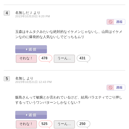
名無しだＪ
より
4
2015年10月20日 9:20 PM
玉森はキムタクみたいな絶対的なイケメンじゃないし、山田はイケメ
ンなのに爆発的な人気ないしでどっちもムリ
それな！
478
うーん…
431
名無し
より
5
2015年10月21日 12:43 PM
飯島さんって敏腕とか言われているけど、結局バラエティでごり押し
するっていうワンパターンしかなくない？
それな！
525
うーん…
250