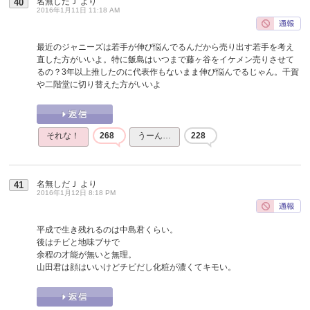
名無しだＪ
より
40
2016年1月11日 11:18 AM
最近のジャニーズは若手が伸び悩んでるんだから売り出す若手を考え
直した方がいいよ。特に飯島はいつまで藤ヶ谷をイケメン売りさせて
るの？3年以上推したのに代表作もないまま伸び悩んでるじゃん。千賀
や二階堂に切り替えた方がいいよ
それな！
268
うーん…
228
名無しだＪ
より
41
2016年1月12日 8:18 PM
平成で生き残れるのは中島君くらい。
後はチビと地味ブサで
余程の才能が無いと無理。
山田君は顔はいいけどチビだし化粧が濃くてキモい。