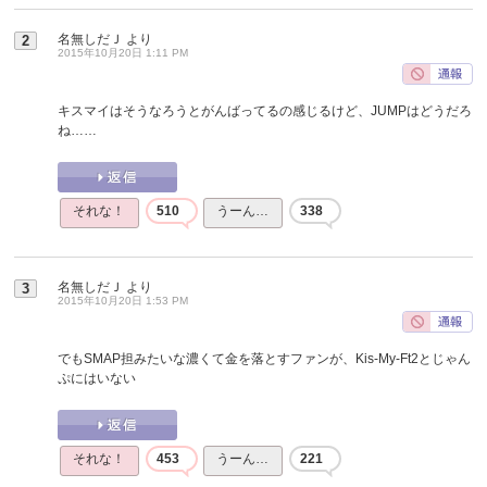
名無しだＪ
より
2
2015年10月20日 1:11 PM
キスマイはそうなろうとがんばってるの感じるけど、JUMPはどうだろ
ね……
それな！
510
うーん…
338
名無しだＪ
より
3
2015年10月20日 1:53 PM
でもSMAP担みたいな濃くて金を落とすファンが、Kis-My-Ft2とじゃん
ぷにはいない
それな！
453
うーん…
221