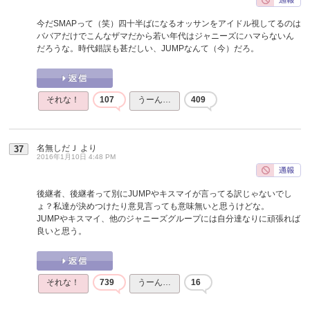
今だSMAPって（笑）四十半ばになるオッサンをアイドル視してるのは
ババアだけでこんなザマだから若い年代はジャニーズにハマらないん
だろうな。時代錯誤も甚だしい、JUMPなんて（今）だろ。
それな！
107
うーん…
409
名無しだＪ
より
37
2016年1月10日 4:48 PM
後継者、後継者って別にJUMPやキスマイが言ってる訳じゃないでし
ょ？私達が決めつけたり意見言っても意味無いと思うけどな。
JUMPやキスマイ、他のジャニーズグループには自分達なりに頑張れば
良いと思う。
それな！
739
うーん…
16