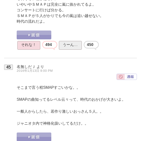
いやいやＳＭＡＰは完全に嵐に抜かれてるよ。
コンサートに行けば分かる。
ＳＭＡＰが５人がかりでも今の嵐は追い越せない。
時代の流れだよ。
それな！
494
うーん…
450
名無しだＪ
より
45
2016年1月13日 9:00 PM
そこまで言う程SMAPすごいかな。。
SMAPの曲知ってるレベル云々って、時代のおかげが大きいよ。
一般人からしたら、若作り激しいおっさん５人。。
ジャニオタ内で神格化扱いしてるだけ。。