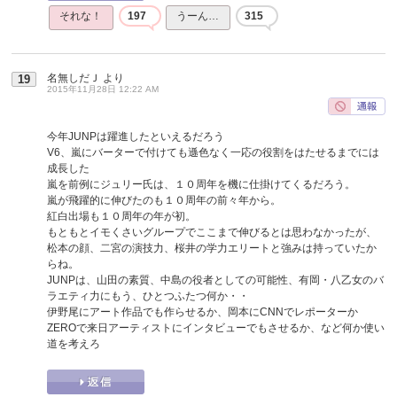
それな！
197
うーん…
315
名無しだＪ
より
19
2015年11月28日 12:22 AM
今年JUNPは躍進したといえるだろう
V6、嵐にバーターで付けても遜色なく一応の役割をはたせるまでには
成長した
嵐を前例にジュリー氏は、１０周年を機に仕掛けてくるだろう。
嵐が飛躍的に伸びたのも１０周年の前々年から。
紅白出場も１０周年の年が初。
もともとイモくさいグループでここまで伸びるとは思わなかったが、
松本の顔、二宮の演技力、桜井の学力エリートと強みは持っていたか
らね。
JUNPは、山田の素質、中島の役者としての可能性、有岡・八乙女のバ
ラエティ力にもう、ひとつふたつ何か・・
伊野尾にアート作品でも作らせるか、岡本にCNNでレポーターか
ZEROで来日アーティストにインタビューでもさせるか、など何か使い
道を考えろ