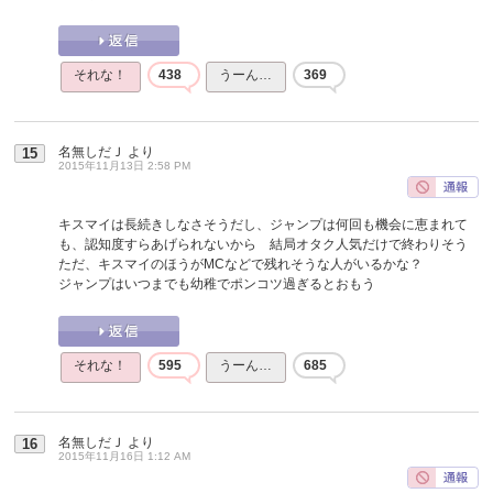
それな！
438
うーん…
369
名無しだＪ
より
15
2015年11月13日 2:58 PM
キスマイは長続きしなさそうだし、ジャンプは何回も機会に恵まれて
も、認知度すらあげられないから 結局オタク人気だけで終わりそう
ただ、キスマイのほうがMCなどで残れそうな人がいるかな？
ジャンプはいつまでも幼稚でポンコツ過ぎるとおもう
それな！
595
うーん…
685
名無しだＪ
より
16
2015年11月16日 1:12 AM