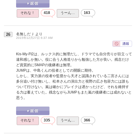
それな！
418
うーん…
163
名無しだＪ
より
26
2015年12月27日 6:37 AM
Kis-My-Ft2は、ルックス的に無理だし、ドラマでも自分売りが目立って
違和感しか無い。役に合う人格造りから勉強した方が良い。残念だけ
ど資質的にSMAPの後継者は無理。
JUMPは、中島くんの役者としての開眼に期待。
しかし、実力派の役者や監督から天才と認識されている二宮さんには
多分追い付け無いし、松本さんの演出力と視野の広さ包容力には誰も
ついて行けない。嵐は確かにブレイクは遅かったけど、それを維持す
る力は蓄えていた。残念ながらJUMPもまた嵐の後継者には成れないと
思う。
それな！
335
うーん…
366