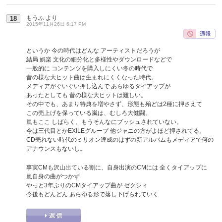
もうふ
より
18
2015年11月26日 6:17 PM
というか 今の時代はどんな アーティストだろうが
結局 娯楽 文化の細分化と多様性やダウンロードなどで
一般的に コンテンツを購入しにくい冬の時代で
昔の様な大ヒット曲は生まれにくくなった時代。
メディアがぐいぐい押し込んで あらゆるタイアップが
あったとしても 昔の様な大ヒットは難しい。
その中でも、あまり特典を増やさず、形態も殆どは2種に押さえて
この売上げを保っている嵐は、むしろ大健闘。
嵐もここ しばらく、もうそんなにプッシュされていない。
今は三代目とかEXILEグループ 他ジャニの方がよほど押されてる。
CD売れない時代のミリオン達成のはずの新アルバムもメディアで何の
アナウンスもないし。
事実CMも沢山出ている割に、自身出演のCMには 全くタイアップに
嵐自身の曲がつかず
やっと3年ぶりのCMタイアップ曲が ゼクシィ
今後もどんどん あらゆる形で落し下げられていく