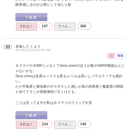
限界感じるのが人間として当たり前
それな！
147
うーん…
306
名無しだＪ
より
23
2015年12月24日 6:58 PM
キスマイやJUMPじゃなくてSexy zoneのほうが嵐やSMAP路線なんじ
ゃないかな。
Sexy zoneは全員ルックスも歌もレベルは高いしバラエティでも面白
い。
ただ中島君と菊池君のギスギスした感じが昔の赤西君と亀梨君の関係
と似ててそこが視聴者的に引くけども。
こうは言ってますが私はキスマイのファンです笑
それな！
234
うーん…
749