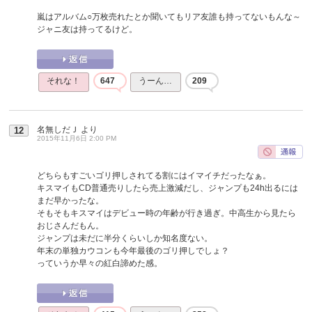
嵐はアルバム○万枚売れたとか聞いてもリア友誰も持ってないもんな～
ジャニ友は持ってるけど。
それな！
647
うーん…
209
名無しだＪ
より
12
2015年11月6日 2:00 PM
どちらもすごいゴリ押しされてる割にはイマイチだったなぁ。
キスマイもCD普通売りしたら売上激減だし、ジャンプも24h出るには
まだ早かったな。
そもそもキスマイはデビュー時の年齢が行き過ぎ。中高生から見たら
おじさんだもん。
ジャンプは未だに半分くらいしか知名度ない。
年末の単独カウコンも今年最後のゴリ押しでしょ？
っていうか早々の紅白諦めた感。