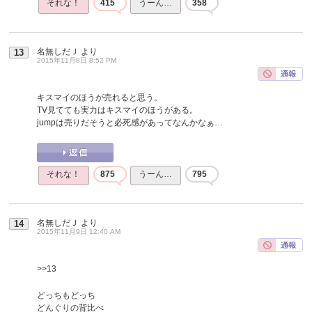
それな！
415
うーん…
358
名無しだＪ
より
13
2015年11月8日 8:52 PM
キスマイのほうが売れると思う。
TV見てても実力はキスマイのほうがある。
jumpは売りだそうと必死感があってなんかなぁ…
それな！
875
うーん…
795
名無しだＪ
より
14
2015年11月9日 12:40 AM
>>13
どっちもどっち
どんぐりの背比べ