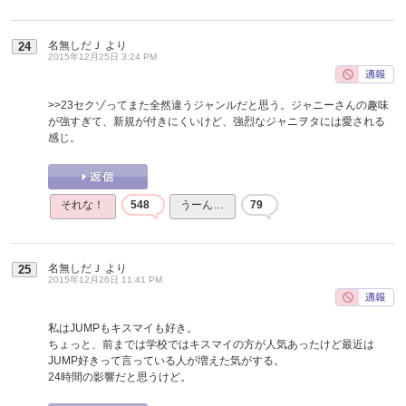
名無しだＪ
より
24
2015年12月25日 3:24 PM
>>23
セクゾってまた全然違うジャンルだと思う。ジャニーさんの趣味
が強すぎて、新規が付きにくいけど、強烈なジャニヲタには愛される
感じ。
それな！
548
うーん…
79
名無しだＪ
より
25
2015年12月26日 11:41 PM
私はJUMPもキスマイも好き。
ちょっと、前までは学校ではキスマイの方が人気あったけど最近は
JUMP好きって言っている人が増えた気がする。
24時間の影響だと思うけど。