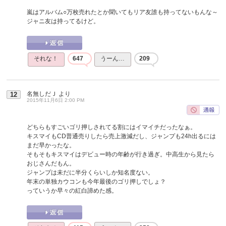
嵐はアルバム○万枚売れたとか聞いてもリア友誰も持ってないもんな～
ジャニ友は持ってるけど。
それな！
647
うーん…
209
名無しだＪ
より
12
2015年11月6日 2:00 PM
どちらもすごいゴリ押しされてる割にはイマイチだったなぁ。
キスマイもCD普通売りしたら売上激減だし、ジャンプも24h出るには
まだ早かったな。
そもそもキスマイはデビュー時の年齢が行き過ぎ。中高生から見たら
おじさんだもん。
ジャンプは未だに半分くらいしか知名度ない。
年末の単独カウコンも今年最後のゴリ押しでしょ？
っていうか早々の紅白諦めた感。