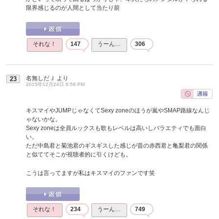
限界感じるのが人間として当たり前
それな！
147
うーん…
306
名無しだＪ
より
23
2015年12月24日 6:58 PM
キスマイやJUMPじゃなくてSexy zoneのほうが嵐やSMAP路線なんじ
ゃないかな。
Sexy zoneは全員ルックスも歌もレベルは高いしバラエティでも面白
い。
ただ中島君と菊池君のギスギスした感じが昔の赤西君と亀梨君の関係
と似ててそこが視聴者的に引くけども。
こうは言ってますが私はキスマイのファンです笑
それな！
234
うーん…
749