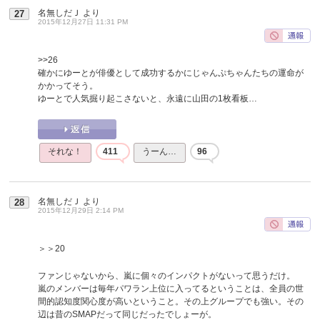
名無しだＪ
より
27
2015年12月27日 11:31 PM
>>26
確かにゆーとが俳優として成功するかにじゃんぷちゃんたちの運命が
かかってそう。
ゆーとで人気掘り起こさないと、永遠に山田の1枚看板…
それな！
411
うーん…
96
名無しだＪ
より
28
2015年12月29日 2:14 PM
＞＞20
ファンじゃないから、嵐に個々のインパクトがないって思うだけ。
嵐のメンバーは毎年パワラン上位に入ってるということは、全員の世
間的認知度関心度が高いということ。その上グループでも強い。その
辺は昔のSMAPだって同じだったでしょーが。