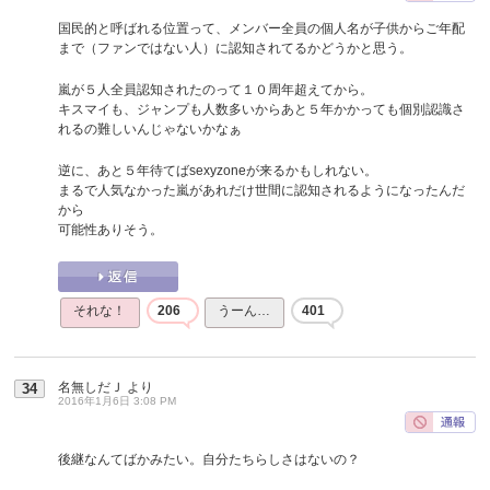
国民的と呼ばれる位置って、メンバー全員の個人名が子供からご年配
まで（ファンではない人）に認知されてるかどうかと思う。
嵐が５人全員認知されたのって１０周年超えてから。
キスマイも、ジャンプも人数多いからあと５年かかっても個別認識さ
れるの難しいんじゃないかなぁ
逆に、あと５年待てばsexyzoneが来るかもしれない。
まるで人気なかった嵐があれだけ世間に認知されるようになったんだ
から
可能性ありそう。
それな！
206
うーん…
401
名無しだＪ
より
34
2016年1月6日 3:08 PM
後継なんてばかみたい。自分たちらしさはないの？