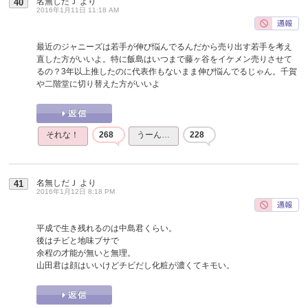
名無しだＪ
より
40
2016年1月11日 11:18 AM
最近のジャニーズは若手が伸び悩んでるんだから売り出す若手を考え
直した方がいいよ。特に飯島はいつまで藤ヶ谷をイケメン売りさせて
るの？3年以上推したのに代表作もないまま伸び悩んでるじゃん。千賀
や二階堂に切り替えた方がいいよ
それな！
268
うーん…
228
名無しだＪ
より
41
2016年1月12日 8:18 PM
平成で生き残れるのは中島君くらい。
後はチビと地味ブサで
余程の才能が無いと無理。
山田君は顔はいいけどチビだし化粧が濃くてキモい。