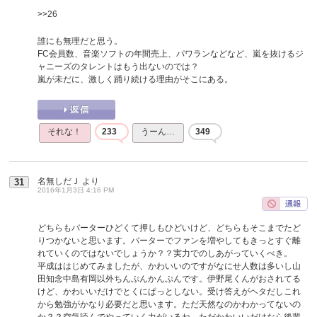
>>26
誰にも無理だと思う。
FC会員数、音楽ソフトの年間売上、パワランなどなど、嵐を抜けるジ
ャニーズのタレントはもう出ないのでは？
嵐が未だに、激しく踊り続ける理由がそこにある。
それな！
233
うーん…
349
名無しだＪ
より
31
2016年1月3日 4:16 PM
どちらもバーターひどくて押しもひどいけど、どちらもそこまでたど
りつかないと思います。バーターでファンを増やしてもきっとすぐ離
れていくのではないでしょうか？？実力でのしあがっていくべき。
平成ははじめてみましたが、かわいいのですがなにせ人数は多いし山
田知念中島有岡以外ちんぷんかんぷんです。伊野尾くんがおされてる
けど、かわいいだけでとくにぱっとしない。受け答えがヘタだしこれ
から勉強がかなり必要だと思います。ただ天然なのかわかってないの
か？？空気読んでやっていく力がいるね。ただかわいいだけなら後輩