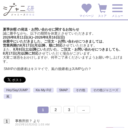
マイページ
ストア
メニュー
夏季休暇 の発送・お問い合わせに関するお知らせ
誠に勝手ながら、以下の期間を休業とさせていただきます。
2026年8月11日(火)~2026年8月16日(日)
休業中にいただきました、ご注文・お問い合わせにつきましては、
営業再開の8月17日(月)以降、順に対応
させていただきます。
また、
8月8日(土)以降にいただいた、ご注文・
お問い合わせにつきましても、
8月17日(月)以降に対応
させていただく場合がございます。
大変ご迷惑をおかけしますが、
何卒ご了承くださいますようお願い申し上げま
す。
SMAPの後継者はキスマイで、嵐の後継者はJUMPなの？
Hey!Say!JUMP
Kis-My-Ft2
SMAP
その他
その他ジャニーズ
嵐
2
3
→
1
事務所担？
より
1
2015年10月20日 1:03 AM