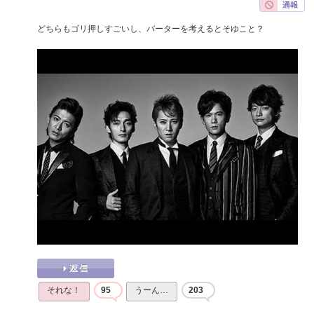
どちらもゴリ押しすごいし、バーターを考えるとそゆこと？
それな！
95
うーん…
203