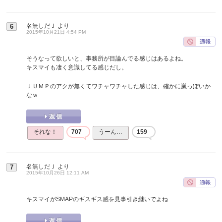
名無しだＪ
より
6
2015年10月21日 4:54 PM
そうなって欲しいと、事務所が目論んでる感じはあるよね。
キスマイも凄く意識してる感じだし。
ＪＵＭＰのアクが無くてワチャワチャした感じは、確かに嵐っぽいか
なｗ
それな！
707
うーん…
159
名無しだＪ
より
7
2015年10月26日 12:11 AM
キスマイがSMAPのギスギス感を見事引き継いでよね