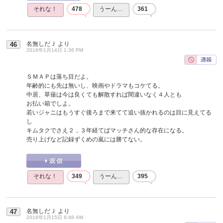
それな！
478
うーん…
361
名無しだＪ
より
46
2016年1月14日 1:36 PM
ＳＭＡＰは落ち目だよ。
年齢的にも先は無いし、映画やドラマもコケてる。
中居、草薙は今は良くても解散すれば間違いなく４人とも
お払い箱でしよ。
若いジャニはもうすぐ後ろまで来てて追い抜かれるのは目に見えてる
し
キムタクでさえ２，３年経てばマッチさん的な存在になる。
売り上げなど記録ずくめの嵐には勝てない。
それな！
349
うーん…
395
名無しだＪ
より
47
2016年1月15日 8:48 AM