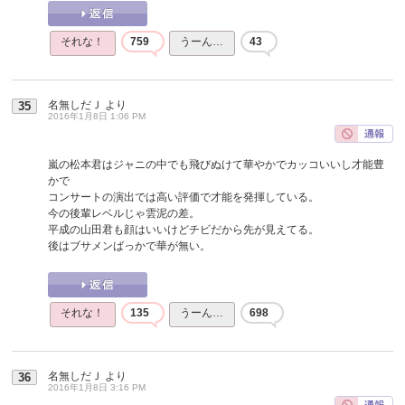
それな！
759
うーん…
43
名無しだＪ
より
35
2016年1月8日 1:06 PM
嵐の松本君はジャニの中でも飛びぬけて華やかでカッコいいし才能豊
かで
コンサートの演出では高い評価で才能を発揮している。
今の後輩レベルじゃ雲泥の差。
平成の山田君も顔はいいけどチビだから先が見えてる。
後はブサメンばっかで華が無い。
それな！
135
うーん…
698
名無しだＪ
より
36
2016年1月8日 3:16 PM