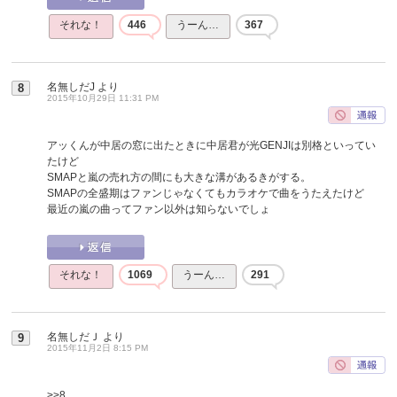
それな！
446
うーん…
367
名無しだJ
より
8
2015年10月29日 11:31 PM
アッくんが中居の窓に出たときに中居君が光GENJIは別格といってい
たけど
SMAPと嵐の売れ方の間にも大きな溝があるきがする。
SMAPの全盛期はファンじゃなくてもカラオケで曲をうたえたけど
最近の嵐の曲ってファン以外は知らないでしょ
それな！
1069
うーん…
291
名無しだＪ
より
9
2015年11月2日 8:15 PM
>>8