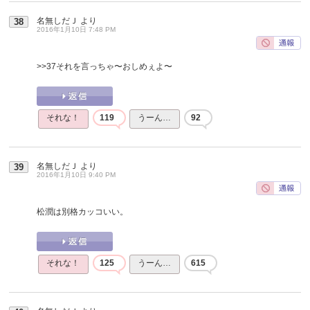
名無しだＪ
より
38
2016年1月10日 7:48 PM
>>37
それを言っちゃ〜おしめぇよ〜
それな！
119
うーん…
92
名無しだＪ
より
39
2016年1月10日 9:40 PM
松潤は別格カッコいい。
それな！
125
うーん…
615