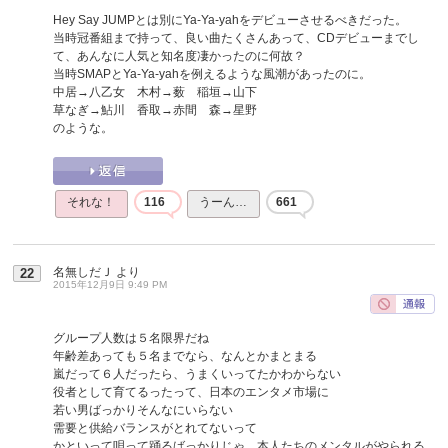
Hey Say JUMPとは別にYa-Ya-yahをデビューさせるべきだった。
当時冠番組まで持って、良い曲たくさんあって、CDデビューまでし
て、あんなに人気と知名度凄かったのに何故？
当時SMAPとYa-Ya-yahを例えるような風潮があったのに。
中居→八乙女 木村→薮 稲垣→山下
草なぎ→鮎川 香取→赤間 森→星野
のような。
それな！
116
うーん…
661
名無しだＪ
より
22
2015年12月9日 9:49 PM
グループ人数は５名限界だね
年齢差あっても５名までなら、なんとかまとまる
嵐だって６人だったら、うまくいってたかわからない
役者として育てるったって、日本のエンタメ市場に
若い男ばっかりそんなにいらない
需要と供給バランスがとれてないって
かといって唄って踊るばっかりじゃ、本人たちのメンタルがやられる