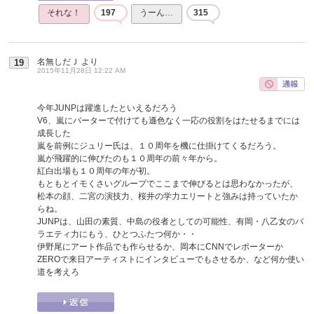
それな！
197
うーん…
315
名無しだＪ
より
19
2015年11月28日 12:22 AM
今年JUNPは躍進したといえるだろう
V6、嵐にバーターで付けても遜色なく一応の役割をはたせるまでには
成長した
嵐を前例にジュリー氏は、１０周年を機に仕掛けてくるだろう。
嵐が飛躍的に伸びたのも１０周年の前々年から。
紅白出場も１０周年の年が初。
もともとイモくさいグループでここまで伸びるとは思わなかったが、
松本の顔、二宮の演技力、桜井の学力エリートと強みは持っていたか
らね。
JUNPは、山田の素質、中島の役者としての可能性、有岡・八乙女のバ
ラエティ力にもう、ひとつふたつ何か・・
伊野尾にアート作品でも作らせるか、岡本にCNNでレポーターか
ZEROで来日アーティストにインタビューでもさせるか、など何か使い
道を考えろ