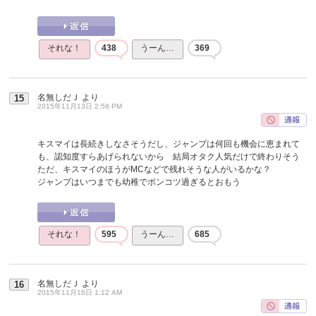
それな！
438
うーん…
369
名無しだＪ
より
15
2015年11月13日 2:58 PM
キスマイは長続きしなさそうだし、ジャンプは何回も機会に恵まれて
も、認知度すらあげられないから 結局オタク人気だけで終わりそう
ただ、キスマイのほうがMCなどで残れそうな人がいるかな？
ジャンプはいつまでも幼稚でポンコツ過ぎるとおもう
それな！
595
うーん…
685
名無しだＪ
より
16
2015年11月16日 1:12 AM