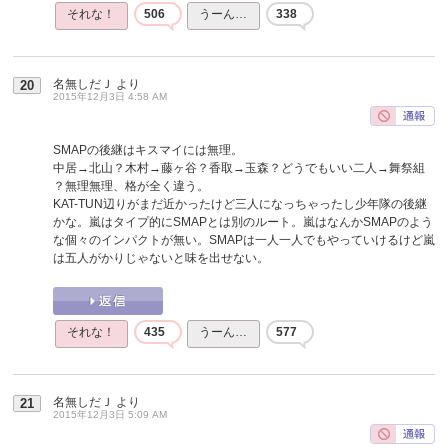
それな！
506
うーん…
338
名無しだＪ
より
20
2015年12月3日 4:58 AM
SMAPの後継はキスマイには無理。
中居→北山？木村→藤ヶ谷？香取→玉森？どうでもいい二人→舞祭組
？無理無理、格が全く違う。
KAT-TUN辺りがまだ近かったけど三人になっちゃったし少年隊の後継
かな。嵐はタイプ的にSMAPとは別のルート。嵐はなんかSMAPのよう
な個々のインパクトが無い。SMAPは一人一人でもやっていけるけど嵐
は五人がかりじゃないと味を出せない。
それな！
435
うーん…
577
名無しだＪ
より
21
2015年12月3日 5:09 AM