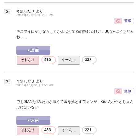
名無しだＪ
より
2
2015年10月20日 1:11 PM
キスマイはそうなろうとがんばってるの感じるけど、JUMPはどうだろ
ね……
それな！
510
うーん…
338
名無しだＪ
より
3
2015年10月20日 1:53 PM
でもSMAP担みたいな濃くて金を落とすファンが、Kis-My-Ft2とじゃん
ぷにはいない
それな！
453
うーん…
221