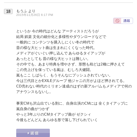
もうふ
より
18
2015年11月26日 6:17 PM
というか 今の時代はどんな アーティストだろうが
結局 娯楽 文化の細分化と多様性やダウンロードなどで
一般的に コンテンツを購入しにくい冬の時代で
昔の様な大ヒット曲は生まれにくくなった時代。
メディアがぐいぐい押し込んで あらゆるタイアップが
あったとしても 昔の様な大ヒットは難しい。
その中でも、あまり特典を増やさず、形態も殆どは2種に押さえて
この売上げを保っている嵐は、むしろ大健闘。
嵐もここ しばらく、もうそんなにプッシュされていない。
今は三代目とかEXILEグループ 他ジャニの方がよほど押されてる。
CD売れない時代のミリオン達成のはずの新アルバムもメディアで何の
アナウンスもないし。
事実CMも沢山出ている割に、自身出演のCMには 全くタイアップに
嵐自身の曲がつかず
やっと3年ぶりのCMタイアップ曲が ゼクシィ
今後もどんどん あらゆる形で落し下げられていく