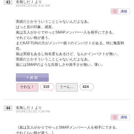
名無しだＪ
より
43
2016年1月13日 4:31 AM
実績だとかそういうことじゃないんだよなあ。
ぱっと見の印象。感覚。
嵐は五人がかりでやっとSMAPメンバー一人を相手にできる。
それぐらい格が違う。
まだKAT-TUNの方がメンバー個々のインパクトがある。特に亀梨和
也。
嵐は実績もあるし知名度もあるけど、なんかインパクトが無い。
実績だとかそういうことじゃないんだよなあ。
嵐にはSMAPのような目新しさや派手さが無い。薄い。
それな！
310
うーん…
424
名無しだＪ
より
44
2016年1月13日 7:39 PM
《嵐は五人がかりでやっとSMAPメンバー一人を相手にできる。
それぐらい格が違う。》