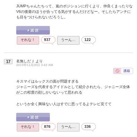
JUMPちゃんたちって、嵐のポジションに行くより、仲良くまったりな
V6の後釜のほうが合ってる気がするんだけどなー。そしたらアンチに
も目をつけられないだろうし。
それな！
937
うーん…
122
名無しだＪ
より
17
2015年11月26日 3:42 AM
キスマイはルックスの面が問題すぎる
ジャニーズを代表するアイドルとして紹介されたら、ジャニーズ全体
がこの程度の顔しかいないって思われる
というか全く興味ない人はすでに思ってるよテレビ見てて
それな！
876
うーん…
336