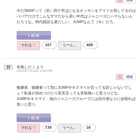
今だSMAPって（笑）四十半ばになるオッサンをアイドル視してるのは
ババアだけでこんなザマだから若い年代はジャニーズにハマらないん
だろうな。時代錯誤も甚だしい、JUMPなんて（今）だろ。
それな！
107
うーん…
409
名無しだＪ
より
37
2016年1月10日 4:48 PM
後継者、後継者って別にJUMPやキスマイが言ってる訳じゃないでし
ょ？私達が決めつけたり意見言っても意味無いと思うけどな。
JUMPやキスマイ、他のジャニーズグループには自分達なりに頑張れば
良いと思う。
それな！
739
うーん…
16