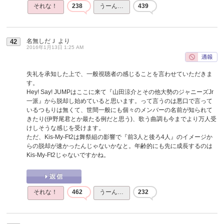
それな！
238
うーん…
439
名無しだＪ
より
42
2016年1月13日 1:25 AM
失礼を承知した上で、一般視聴者の感じることを言わせていただきま
す。
Hey! Say! JUMPはここに来て『山田涼介とその他大勢のジャニーズJr
一派』から脱却し始めていると思います。って言うのは悪口で言って
いるつもりは無くて、世間一般にも個々のメンバーの名前が知られて
きたり(伊野尾君とか最たる例だと思う)、歌う曲調も今までより万人受
けしそうな感じを受けます。
ただ、Kis-My-Ft2は舞祭組の影響で『前3人と後ろ4人』のイメージか
らの脱却が速かったんじゃないかなと。年齢的にも先に成長するのは
Kis-My-Ft2じゃないですかね。
それな！
462
うーん…
232