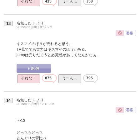
それな！
415
うーん…
358
名無しだＪ
より
13
2015年11月8日 8:52 PM
キスマイのほうが売れると思う。
TV見てても実力はキスマイのほうがある。
jumpは売りだそうと必死感があってなんかなぁ…
それな！
875
うーん…
795
名無しだＪ
より
14
2015年11月9日 12:40 AM
>>13
どっちもどっち
どんぐりの背比べ