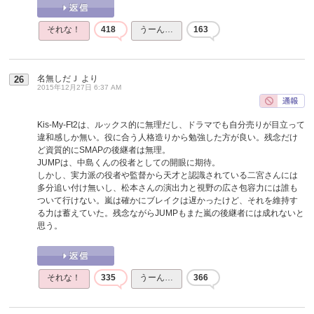
それな！
418
うーん…
163
名無しだＪ
より
26
2015年12月27日 6:37 AM
Kis-My-Ft2は、ルックス的に無理だし、ドラマでも自分売りが目立って
違和感しか無い。役に合う人格造りから勉強した方が良い。残念だけ
ど資質的にSMAPの後継者は無理。
JUMPは、中島くんの役者としての開眼に期待。
しかし、実力派の役者や監督から天才と認識されている二宮さんには
多分追い付け無いし、松本さんの演出力と視野の広さ包容力には誰も
ついて行けない。嵐は確かにブレイクは遅かったけど、それを維持す
る力は蓄えていた。残念ながらJUMPもまた嵐の後継者には成れないと
思う。
それな！
335
うーん…
366