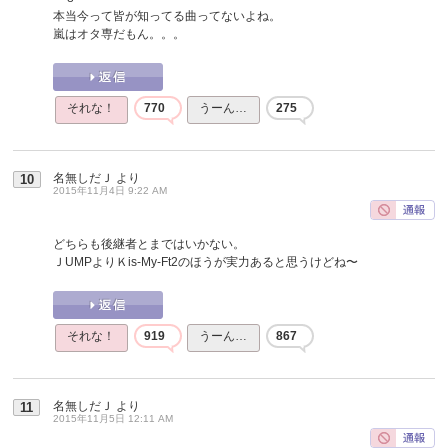
本当今って皆が知ってる曲ってないよね。
嵐はオタ専だもん。。。
それな！
770
うーん…
275
名無しだＪ
より
10
2015年11月4日 9:22 AM
どちらも後継者とまではいかない。
ＪUMPよりＫis-My-Ft2のほうが実力あると思うけどね〜
それな！
919
うーん…
867
名無しだＪ
より
11
2015年11月5日 12:11 AM