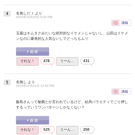
名無しだＪ
より
4
2015年10月20日 9:20 PM
玉森はキムタクみたいな絶対的なイケメンじゃないし、山田はイケメ
ンなのに爆発的な人気ないしでどっちもムリ
それな！
478
うーん…
431
名無し
より
5
2015年10月21日 12:43 PM
飯島さんって敏腕とか言われているけど、結局バラエティでごり押し
するっていうワンパターンしかなくない？
それな！
525
うーん…
250