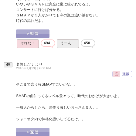
いやいやＳＭＡＰは完全に嵐に抜かれてるよ。
コンサートに行けば分かる。
ＳＭＡＰが５人がかりでも今の嵐は追い越せない。
時代の流れだよ。
それな！
494
うーん…
450
名無しだＪ
より
45
2016年1月13日 9:00 PM
そこまで言う程SMAPすごいかな。。
SMAPの曲知ってるレベル云々って、時代のおかげが大きいよ。
一般人からしたら、若作り激しいおっさん５人。。
ジャニオタ内で神格化扱いしてるだけ。。