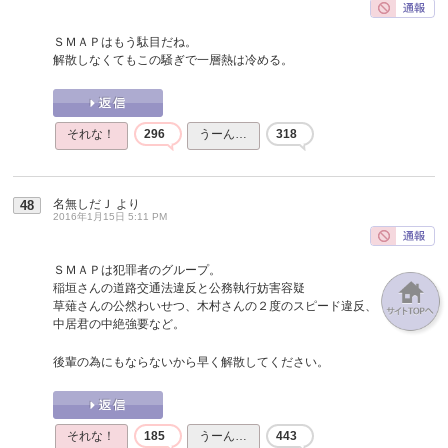
ＳＭＡＰはもう駄目だね。
解散しなくてもこの騒ぎで一層熱は冷める。
それな！
296
うーん…
318
名無しだＪ
より
48
2016年1月15日 5:11 PM
ＳＭＡＰは犯罪者のグループ。
稲垣さんの道路交通法違反と公務執行妨害容疑
草薙さんの公然わいせつ、木村さんの２度のスピード違反、
中居君の中絶強要など。
後輩の為にもならないから早く解散してください。
それな！
185
うーん…
443