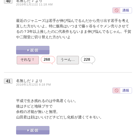
名無しだＪ
より
40
2016年1月11日 11:18 AM
最近のジャニーズは若手が伸び悩んでるんだから売り出す若手を考え
直した方がいいよ。特に飯島はいつまで藤ヶ谷をイケメン売りさせて
るの？3年以上推したのに代表作もないまま伸び悩んでるじゃん。千賀
や二階堂に切り替えた方がいいよ
それな！
268
うーん…
228
名無しだＪ
より
41
2016年1月12日 8:18 PM
平成で生き残れるのは中島君くらい。
後はチビと地味ブサで
余程の才能が無いと無理。
山田君は顔はいいけどチビだし化粧が濃くてキモい。