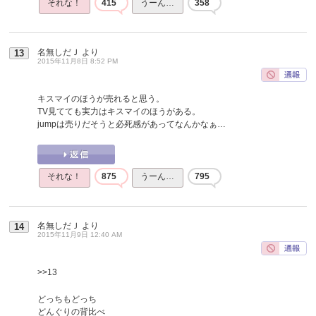
それな！
415
うーん…
358
名無しだＪ
より
13
2015年11月8日 8:52 PM
キスマイのほうが売れると思う。
TV見てても実力はキスマイのほうがある。
jumpは売りだそうと必死感があってなんかなぁ…
それな！
875
うーん…
795
名無しだＪ
より
14
2015年11月9日 12:40 AM
>>13
どっちもどっち
どんぐりの背比べ