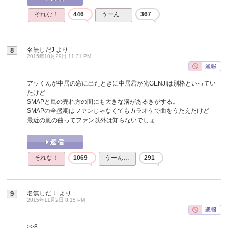
それな！
446
うーん…
367
名無しだJ
より
8
2015年10月29日 11:31 PM
アッくんが中居の窓に出たときに中居君が光GENJIは別格といってい
たけど
SMAPと嵐の売れ方の間にも大きな溝があるきがする。
SMAPの全盛期はファンじゃなくてもカラオケで曲をうたえたけど
最近の嵐の曲ってファン以外は知らないでしょ
それな！
1069
うーん…
291
名無しだＪ
より
9
2015年11月2日 8:15 PM
>>8