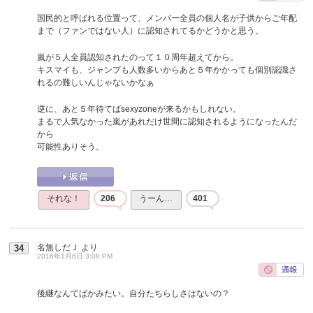
国民的と呼ばれる位置って、メンバー全員の個人名が子供からご年配
まで（ファンではない人）に認知されてるかどうかと思う。
嵐が５人全員認知されたのって１０周年超えてから。
キスマイも、ジャンプも人数多いからあと５年かかっても個別認識さ
れるの難しいんじゃないかなぁ
逆に、あと５年待てばsexyzoneが来るかもしれない。
まるで人気なかった嵐があれだけ世間に認知されるようになったんだ
から
可能性ありそう。
それな！
206
うーん…
401
名無しだＪ
より
34
2016年1月6日 3:08 PM
後継なんてばかみたい。自分たちらしさはないの？