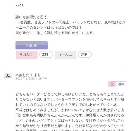
>>26
誰にも無理だと思う。
FC会員数、音楽ソフトの年間売上、パワランなどなど、嵐を抜けるジ
ャニーズのタレントはもう出ないのでは？
嵐が未だに、激しく踊り続ける理由がそこにある。
それな！
233
うーん…
349
名無しだＪ
より
31
2016年1月3日 4:16 PM
どちらもバーターひどくて押しもひどいけど、どちらもそこまでたど
りつかないと思います。バーターでファンを増やしてもきっとすぐ離
れていくのではないでしょうか？？実力でのしあがっていくべき。
平成ははじめてみましたが、かわいいのですがなにせ人数は多いし山
田知念中島有岡以外ちんぷんかんぷんです。伊野尾くんがおされてる
けど、かわいいだけでとくにぱっとしない。受け答えがヘタだしこれ
から勉強がかなり必要だと思います。ただ天然なのかわかってないの
か？？空気読んでやっていく力がいるね。ただかわいいだけなら後輩