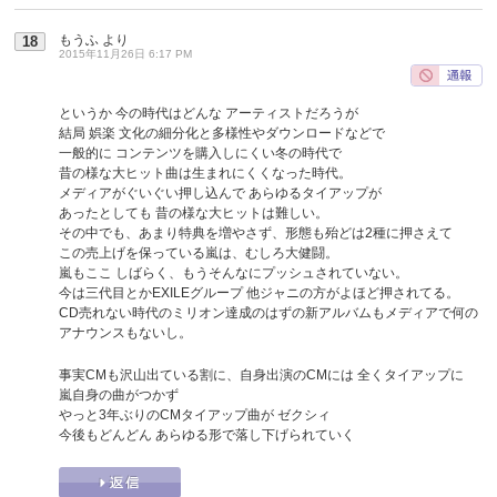
もうふ
より
18
2015年11月26日 6:17 PM
というか 今の時代はどんな アーティストだろうが
結局 娯楽 文化の細分化と多様性やダウンロードなどで
一般的に コンテンツを購入しにくい冬の時代で
昔の様な大ヒット曲は生まれにくくなった時代。
メディアがぐいぐい押し込んで あらゆるタイアップが
あったとしても 昔の様な大ヒットは難しい。
その中でも、あまり特典を増やさず、形態も殆どは2種に押さえて
この売上げを保っている嵐は、むしろ大健闘。
嵐もここ しばらく、もうそんなにプッシュされていない。
今は三代目とかEXILEグループ 他ジャニの方がよほど押されてる。
CD売れない時代のミリオン達成のはずの新アルバムもメディアで何の
アナウンスもないし。
事実CMも沢山出ている割に、自身出演のCMには 全くタイアップに
嵐自身の曲がつかず
やっと3年ぶりのCMタイアップ曲が ゼクシィ
今後もどんどん あらゆる形で落し下げられていく