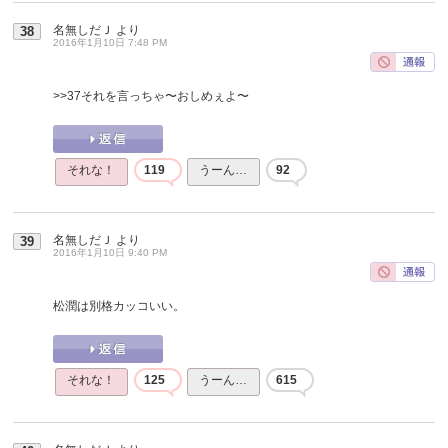
名無しだＪ
より
38
2016年1月10日 7:48 PM
>>37
それを言っちゃ〜おしめぇよ〜
それな！
119
うーん…
92
名無しだＪ
より
39
2016年1月10日 9:40 PM
松潤は別格カッコいい。
それな！
125
うーん…
615