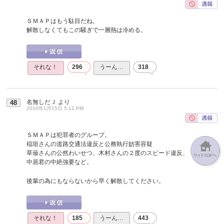
ＳＭＡＰはもう駄目だね。
解散しなくてもこの騒ぎで一層熱は冷める。
それな！
296
うーん…
318
名無しだＪ
より
48
2016年1月15日 5:11 PM
ＳＭＡＰは犯罪者のグループ。
稲垣さんの道路交通法違反と公務執行妨害容疑
草薙さんの公然わいせつ、木村さんの２度のスピード違反、
中居君の中絶強要など。
後輩の為にもならないから早く解散してください。
それな！
185
うーん…
443