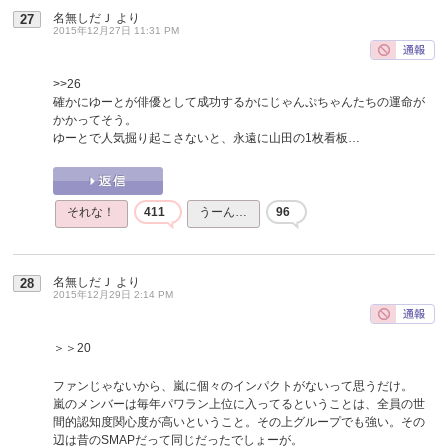
名無しだＪ
より
27
2015年12月27日 11:31 PM
>>26
確かにゆーとが俳優として成功するかにじゃんぷちゃんたちの運命が
かかってそう。
ゆーとで人気掘り起こさないと、永遠に山田の1枚看板…
それな！
411
うーん…
96
名無しだＪ
より
28
2015年12月29日 2:14 PM
＞＞20
ファンじゃないから、嵐に個々のインパクトがないって思うだけ。
嵐のメンバーは毎年パワラン上位に入ってるということは、全員の世
間的認知度関心度が高いということ。その上グループでも強い。その
辺は昔のSMAPだって同じだったでしょーが。