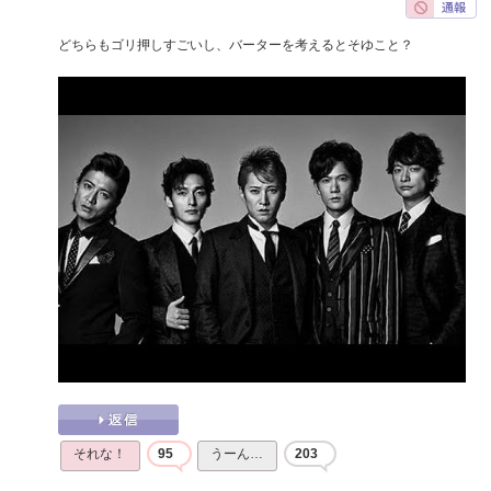
どちらもゴリ押しすごいし、バーターを考えるとそゆこと？
それな！
95
うーん…
203