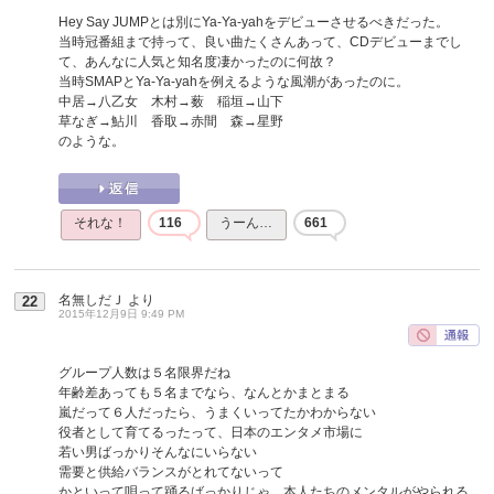
Hey Say JUMPとは別にYa-Ya-yahをデビューさせるべきだった。
当時冠番組まで持って、良い曲たくさんあって、CDデビューまでし
て、あんなに人気と知名度凄かったのに何故？
当時SMAPとYa-Ya-yahを例えるような風潮があったのに。
中居→八乙女 木村→薮 稲垣→山下
草なぎ→鮎川 香取→赤間 森→星野
のような。
それな！
116
うーん…
661
名無しだＪ
より
22
2015年12月9日 9:49 PM
グループ人数は５名限界だね
年齢差あっても５名までなら、なんとかまとまる
嵐だって６人だったら、うまくいってたかわからない
役者として育てるったって、日本のエンタメ市場に
若い男ばっかりそんなにいらない
需要と供給バランスがとれてないって
かといって唄って踊るばっかりじゃ、本人たちのメンタルがやられる