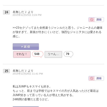
名無しだＪ
より
24
2015年12月25日 3:24 PM
>>23
セクゾってまた全然違うジャンルだと思う。ジャニーさんの趣味
が強すぎて、新規が付きにくいけど、強烈なジャニヲタには愛される
感じ。
それな！
548
うーん…
79
名無しだＪ
より
25
2015年12月26日 11:41 PM
私はJUMPもキスマイも好き。
ちょっと、前までは学校ではキスマイの方が人気あったけど最近は
JUMP好きって言っている人が増えた気がする。
24時間の影響だと思うけど。