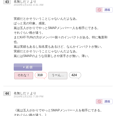
名無しだＪ
より
43
2016年1月13日 4:31 AM
実績だとかそういうことじゃないんだよなあ。
ぱっと見の印象。感覚。
嵐は五人がかりでやっとSMAPメンバー一人を相手にできる。
それぐらい格が違う。
まだKAT-TUNの方がメンバー個々のインパクトがある。特に亀梨和
也。
嵐は実績もあるし知名度もあるけど、なんかインパクトが無い。
実績だとかそういうことじゃないんだよなあ。
嵐にはSMAPのような目新しさや派手さが無い。薄い。
それな！
310
うーん…
424
名無しだＪ
より
44
2016年1月13日 7:39 PM
《嵐は五人がかりでやっとSMAPメンバー一人を相手にできる。
それぐらい格が違う。》