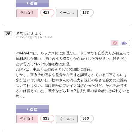
それな！
418
うーん…
163
名無しだＪ
より
26
2015年12月27日 6:37 AM
Kis-My-Ft2は、ルックス的に無理だし、ドラマでも自分売りが目立って
違和感しか無い。役に合う人格造りから勉強した方が良い。残念だけ
ど資質的にSMAPの後継者は無理。
JUMPは、中島くんの役者としての開眼に期待。
しかし、実力派の役者や監督から天才と認識されている二宮さんには
多分追い付け無いし、松本さんの演出力と視野の広さ包容力には誰も
ついて行けない。嵐は確かにブレイクは遅かったけど、それを維持す
る力は蓄えていた。残念ながらJUMPもまた嵐の後継者には成れないと
思う。
それな！
335
うーん…
366