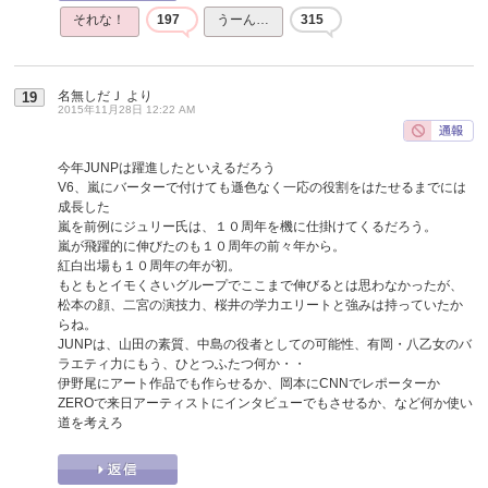
それな！
197
うーん…
315
名無しだＪ
より
19
2015年11月28日 12:22 AM
今年JUNPは躍進したといえるだろう
V6、嵐にバーターで付けても遜色なく一応の役割をはたせるまでには
成長した
嵐を前例にジュリー氏は、１０周年を機に仕掛けてくるだろう。
嵐が飛躍的に伸びたのも１０周年の前々年から。
紅白出場も１０周年の年が初。
もともとイモくさいグループでここまで伸びるとは思わなかったが、
松本の顔、二宮の演技力、桜井の学力エリートと強みは持っていたか
らね。
JUNPは、山田の素質、中島の役者としての可能性、有岡・八乙女のバ
ラエティ力にもう、ひとつふたつ何か・・
伊野尾にアート作品でも作らせるか、岡本にCNNでレポーターか
ZEROで来日アーティストにインタビューでもさせるか、など何か使い
道を考えろ