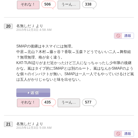
それな！
506
うーん…
338
名無しだＪ
より
20
2015年12月3日 4:58 AM
SMAPの後継はキスマイには無理。
中居→北山？木村→藤ヶ谷？香取→玉森？どうでもいい二人→舞祭組
？無理無理、格が全く違う。
KAT-TUN辺りがまだ近かったけど三人になっちゃったし少年隊の後継
かな。嵐はタイプ的にSMAPとは別のルート。嵐はなんかSMAPのよう
な個々のインパクトが無い。SMAPは一人一人でもやっていけるけど嵐
は五人がかりじゃないと味を出せない。
それな！
435
うーん…
577
名無しだＪ
より
21
2015年12月3日 5:09 AM