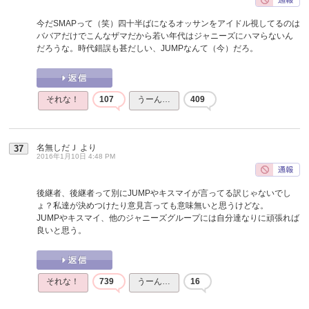
今だSMAPって（笑）四十半ばになるオッサンをアイドル視してるのは
ババアだけでこんなザマだから若い年代はジャニーズにハマらないん
だろうな。時代錯誤も甚だしい、JUMPなんて（今）だろ。
それな！
107
うーん…
409
名無しだＪ
より
37
2016年1月10日 4:48 PM
後継者、後継者って別にJUMPやキスマイが言ってる訳じゃないでし
ょ？私達が決めつけたり意見言っても意味無いと思うけどな。
JUMPやキスマイ、他のジャニーズグループには自分達なりに頑張れば
良いと思う。
それな！
739
うーん…
16