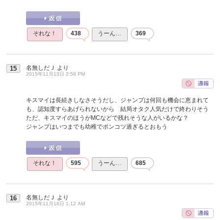
それな！
438
うーん…
369
名無しだＪ
より
15
2015年11月13日 2:58 PM
キスマイは長続きしなさそうだし、ジャンプは何回も機会に恵まれて
も、認知度すらあげられないから 結局オタク人気だけで終わりそう
ただ、キスマイのほうがMCなどで残れそうな人がいるかな？
ジャンプはいつまでも幼稚でポンコツ過ぎるとおもう
それな！
595
うーん…
685
名無しだＪ
より
16
2015年11月16日 1:12 AM