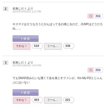
名無しだＪ
より
2
2015年10月20日 1:11 PM
キスマイはそうなろうとがんばってるの感じるけど、JUMPはどうだろ
ね……
それな！
510
うーん…
338
名無しだＪ
より
3
2015年10月20日 1:53 PM
でもSMAP担みたいな濃くて金を落とすファンが、Kis-My-Ft2とじゃん
ぷにはいない
それな！
453
うーん…
221