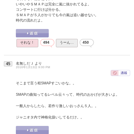
いやいやＳＭＡＰは完全に嵐に抜かれてるよ。
コンサートに行けば分かる。
ＳＭＡＰが５人がかりでも今の嵐は追い越せない。
時代の流れだよ。
それな！
494
うーん…
450
名無しだＪ
より
45
2016年1月13日 9:00 PM
そこまで言う程SMAPすごいかな。。
SMAPの曲知ってるレベル云々って、時代のおかげが大きいよ。
一般人からしたら、若作り激しいおっさん５人。。
ジャニオタ内で神格化扱いしてるだけ。。