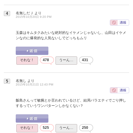
名無しだＪ
より
4
2015年10月20日 9:20 PM
玉森はキムタクみたいな絶対的なイケメンじゃないし、山田はイケメ
ンなのに爆発的な人気ないしでどっちもムリ
それな！
478
うーん…
431
名無し
より
5
2015年10月21日 12:43 PM
飯島さんって敏腕とか言われているけど、結局バラエティでごり押し
するっていうワンパターンしかなくない？
それな！
525
うーん…
250