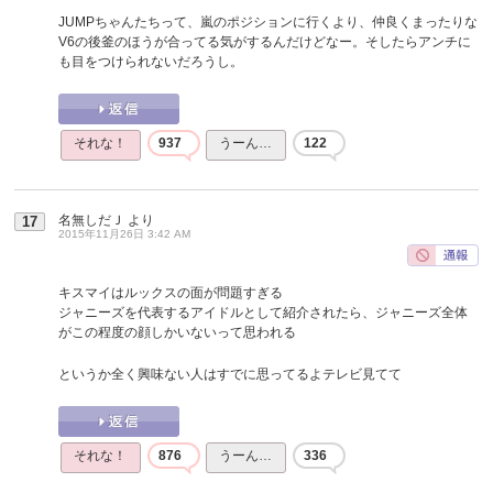
JUMPちゃんたちって、嵐のポジションに行くより、仲良くまったりな
V6の後釜のほうが合ってる気がするんだけどなー。そしたらアンチに
も目をつけられないだろうし。
それな！
937
うーん…
122
名無しだＪ
より
17
2015年11月26日 3:42 AM
キスマイはルックスの面が問題すぎる
ジャニーズを代表するアイドルとして紹介されたら、ジャニーズ全体
がこの程度の顔しかいないって思われる
というか全く興味ない人はすでに思ってるよテレビ見てて
それな！
876
うーん…
336