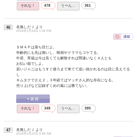
それな！
478
うーん…
361
名無しだＪ
より
46
2016年1月14日 1:36 PM
ＳＭＡＰは落ち目だよ。
年齢的にも先は無いし、映画やドラマもコケてる。
中居、草薙は今は良くても解散すれば間違いなく４人とも
お払い箱でしよ。
若いジャニはもうすぐ後ろまで来てて追い抜かれるのは目に見えてる
し
キムタクでさえ２，３年経てばマッチさん的な存在になる。
売り上げなど記録ずくめの嵐には勝てない。
それな！
349
うーん…
395
名無しだＪ
より
47
2016年1月15日 8:48 AM