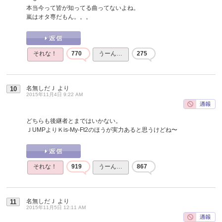
本当今って皆が知ってる曲ってないよね。
嵐はオタ専だもん。。。
それな！
770
うーん…
275
名無しだＪ
より
10
2015年11月4日 9:22 AM
どちらも後継者とまではいかない。
ＪUMPよりＫis-My-Ft2のほうが実力あると思うけどね〜
それな！
919
うーん…
867
名無しだＪ
より
11
2015年11月5日 12:11 AM