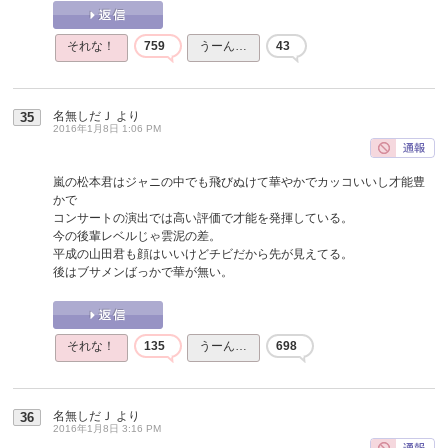
それな！
759
うーん…
43
名無しだＪ
より
35
2016年1月8日 1:06 PM
嵐の松本君はジャニの中でも飛びぬけて華やかでカッコいいし才能豊
かで
コンサートの演出では高い評価で才能を発揮している。
今の後輩レベルじゃ雲泥の差。
平成の山田君も顔はいいけどチビだから先が見えてる。
後はブサメンばっかで華が無い。
それな！
135
うーん…
698
名無しだＪ
より
36
2016年1月8日 3:16 PM