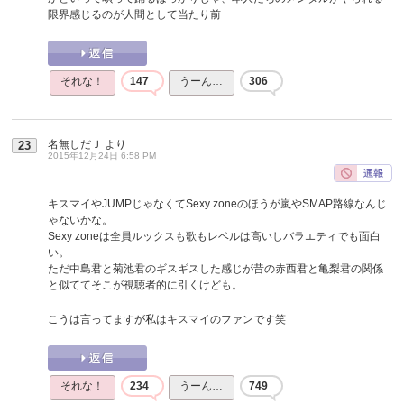
限界感じるのが人間として当たり前
それな！
147
うーん…
306
名無しだＪ
より
23
2015年12月24日 6:58 PM
キスマイやJUMPじゃなくてSexy zoneのほうが嵐やSMAP路線なんじ
ゃないかな。
Sexy zoneは全員ルックスも歌もレベルは高いしバラエティでも面白
い。
ただ中島君と菊池君のギスギスした感じが昔の赤西君と亀梨君の関係
と似ててそこが視聴者的に引くけども。
こうは言ってますが私はキスマイのファンです笑
それな！
234
うーん…
749