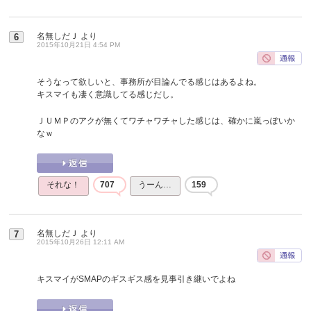
名無しだＪ
より
6
2015年10月21日 4:54 PM
そうなって欲しいと、事務所が目論んでる感じはあるよね。
キスマイも凄く意識してる感じだし。
ＪＵＭＰのアクが無くてワチャワチャした感じは、確かに嵐っぽいか
なｗ
それな！
707
うーん…
159
名無しだＪ
より
7
2015年10月26日 12:11 AM
キスマイがSMAPのギスギス感を見事引き継いでよね