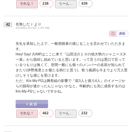
それな！
238
うーん…
439
名無しだＪ
より
42
2016年1月13日 1:25 AM
失礼を承知した上で、一般視聴者の感じることを言わせていただきま
す。
Hey! Say! JUMPはここに来て『山田涼介とその他大勢のジャニーズJr
一派』から脱却し始めていると思います。って言うのは悪口で言って
いるつもりは無くて、世間一般にも個々のメンバーの名前が知られて
きたり(伊野尾君とか最たる例だと思う)、歌う曲調も今までより万人受
けしそうな感じを受けます。
ただ、Kis-My-Ft2は舞祭組の影響で『前3人と後ろ4人』のイメージか
らの脱却が速かったんじゃないかなと。年齢的にも先に成長するのは
Kis-My-Ft2じゃないですかね。
それな！
462
うーん…
232