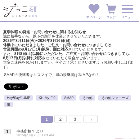
マイページ
ストア
メニュー
夏季休暇 の発送・お問い合わせに関するお知らせ
誠に勝手ながら、以下の期間を休業とさせていただきます。
2026年8月11日(火)~2026年8月16日(日)
休業中にいただきました、ご注文・お問い合わせにつきましては、
営業再開の8月17日(月)以降、順に対応
させていただきます。
また、
8月8日(土)以降にいただいた、ご注文・
お問い合わせにつきましても、
8月17日(月)以降に対応
させていただく場合がございます。
大変ご迷惑をおかけしますが、
何卒ご了承くださいますようお願い申し上げま
す。
SMAPの後継者はキスマイで、嵐の後継者はJUMPなの？
Hey!Say!JUMP
Kis-My-Ft2
SMAP
その他
その他ジャニーズ
嵐
2
3
→
1
事務所担？
より
1
2015年10月20日 1:03 AM