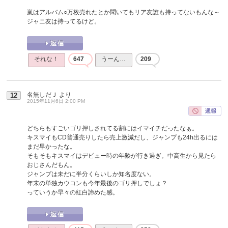
嵐はアルバム○万枚売れたとか聞いてもリア友誰も持ってないもんな～
ジャニ友は持ってるけど。
それな！
647
うーん…
209
名無しだＪ
より
12
2015年11月6日 2:00 PM
どちらもすごいゴリ押しされてる割にはイマイチだったなぁ。
キスマイもCD普通売りしたら売上激減だし、ジャンプも24h出るには
まだ早かったな。
そもそもキスマイはデビュー時の年齢が行き過ぎ。中高生から見たら
おじさんだもん。
ジャンプは未だに半分くらいしか知名度ない。
年末の単独カウコンも今年最後のゴリ押しでしょ？
っていうか早々の紅白諦めた感。