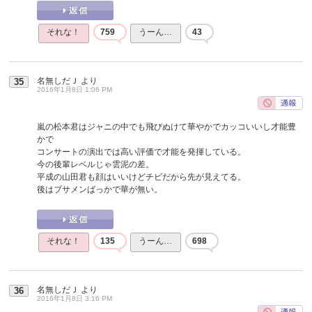
それな！
759
うーん…
43
名無しだＪ
より
35
2016年1月8日 1:06 PM
嵐の松本君はジャニの中でも飛びぬけて華やかでカッコいいし才能豊
かで
コンサートの演出では高い評価で才能を発揮している。
今の後輩レベルじゃ雲泥の差。
平成の山田君も顔はいいけどチビだから先が見えてる。
後はブサメンばっかで華が無い。
それな！
135
うーん…
698
名無しだＪ
より
36
2016年1月8日 3:16 PM