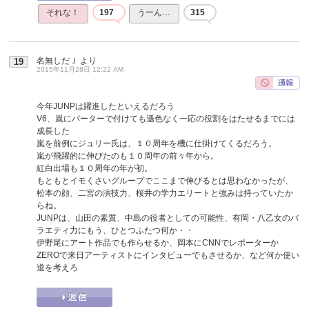
それな！
197
うーん…
315
名無しだＪ
より
19
2015年11月28日 12:22 AM
今年JUNPは躍進したといえるだろう
V6、嵐にバーターで付けても遜色なく一応の役割をはたせるまでには
成長した
嵐を前例にジュリー氏は、１０周年を機に仕掛けてくるだろう。
嵐が飛躍的に伸びたのも１０周年の前々年から。
紅白出場も１０周年の年が初。
もともとイモくさいグループでここまで伸びるとは思わなかったが、
松本の顔、二宮の演技力、桜井の学力エリートと強みは持っていたか
らね。
JUNPは、山田の素質、中島の役者としての可能性、有岡・八乙女のバ
ラエティ力にもう、ひとつふたつ何か・・
伊野尾にアート作品でも作らせるか、岡本にCNNでレポーターか
ZEROで来日アーティストにインタビューでもさせるか、など何か使い
道を考えろ