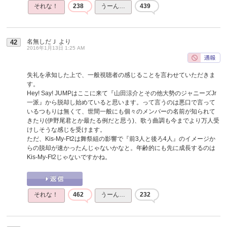
それな！
238
うーん…
439
名無しだＪ
より
42
2016年1月13日 1:25 AM
失礼を承知した上で、一般視聴者の感じることを言わせていただきま
す。
Hey! Say! JUMPはここに来て『山田涼介とその他大勢のジャニーズJr
一派』から脱却し始めていると思います。って言うのは悪口で言って
いるつもりは無くて、世間一般にも個々のメンバーの名前が知られて
きたり(伊野尾君とか最たる例だと思う)、歌う曲調も今までより万人受
けしそうな感じを受けます。
ただ、Kis-My-Ft2は舞祭組の影響で『前3人と後ろ4人』のイメージか
らの脱却が速かったんじゃないかなと。年齢的にも先に成長するのは
Kis-My-Ft2じゃないですかね。
それな！
462
うーん…
232