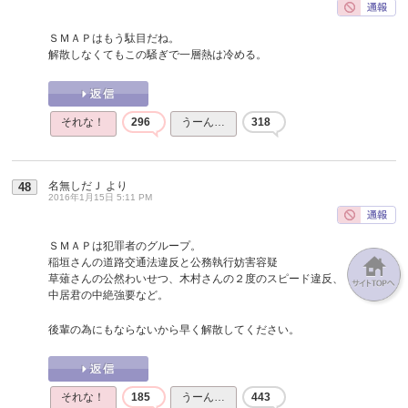
ＳＭＡＰはもう駄目だね。
解散しなくてもこの騒ぎで一層熱は冷める。
それな！
296
うーん…
318
名無しだＪ
より
48
2016年1月15日 5:11 PM
ＳＭＡＰは犯罪者のグループ。
稲垣さんの道路交通法違反と公務執行妨害容疑
草薙さんの公然わいせつ、木村さんの２度のスピード違反、
中居君の中絶強要など。
後輩の為にもならないから早く解散してください。
それな！
185
うーん…
443