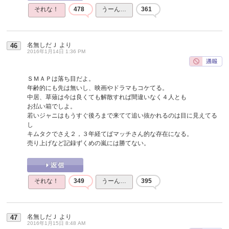
それな！
478
うーん…
361
名無しだＪ
より
46
2016年1月14日 1:36 PM
ＳＭＡＰは落ち目だよ。
年齢的にも先は無いし、映画やドラマもコケてる。
中居、草薙は今は良くても解散すれば間違いなく４人とも
お払い箱でしよ。
若いジャニはもうすぐ後ろまで来てて追い抜かれるのは目に見えてる
し
キムタクでさえ２，３年経てばマッチさん的な存在になる。
売り上げなど記録ずくめの嵐には勝てない。
それな！
349
うーん…
395
名無しだＪ
より
47
2016年1月15日 8:48 AM