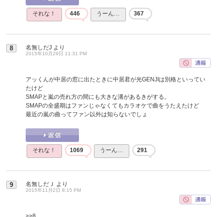
それな！
446
うーん…
367
名無しだJ
より
8
2015年10月29日 11:31 PM
アッくんが中居の窓に出たときに中居君が光GENJIは別格といってい
たけど
SMAPと嵐の売れ方の間にも大きな溝があるきがする。
SMAPの全盛期はファンじゃなくてもカラオケで曲をうたえたけど
最近の嵐の曲ってファン以外は知らないでしょ
それな！
1069
うーん…
291
名無しだＪ
より
9
2015年11月2日 8:15 PM
>>8