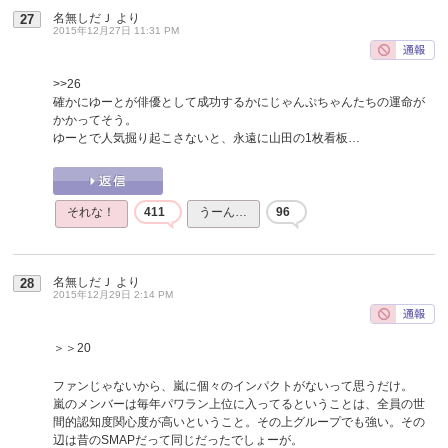
名無しだＪ
より
27
2015年12月27日 11:31 PM
>>26
確かにゆーとが俳優として成功するかにじゃんぷちゃんたちの運命が
かかってそう。
ゆーとで人気掘り起こさないと、永遠に山田の1枚看板…
それな！
411
うーん…
96
名無しだＪ
より
28
2015年12月29日 2:14 PM
＞＞20
ファンじゃないから、嵐に個々のインパクトがないって思うだけ。
嵐のメンバーは毎年パワラン上位に入ってるということは、全員の世
間的認知度関心度が高いということ。その上グループでも強い。その
辺は昔のSMAPだって同じだったでしょーが。