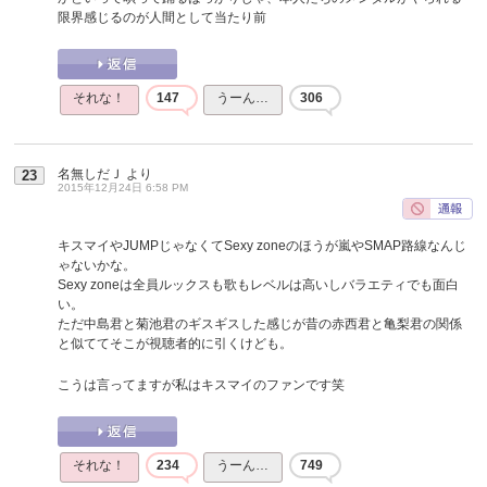
限界感じるのが人間として当たり前
それな！
147
うーん…
306
名無しだＪ
より
23
2015年12月24日 6:58 PM
キスマイやJUMPじゃなくてSexy zoneのほうが嵐やSMAP路線なんじ
ゃないかな。
Sexy zoneは全員ルックスも歌もレベルは高いしバラエティでも面白
い。
ただ中島君と菊池君のギスギスした感じが昔の赤西君と亀梨君の関係
と似ててそこが視聴者的に引くけども。
こうは言ってますが私はキスマイのファンです笑
それな！
234
うーん…
749