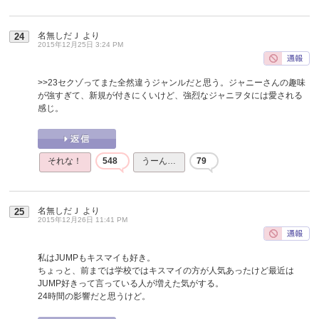
名無しだＪ
より
24
2015年12月25日 3:24 PM
>>23
セクゾってまた全然違うジャンルだと思う。ジャニーさんの趣味
が強すぎて、新規が付きにくいけど、強烈なジャニヲタには愛される
感じ。
それな！
548
うーん…
79
名無しだＪ
より
25
2015年12月26日 11:41 PM
私はJUMPもキスマイも好き。
ちょっと、前までは学校ではキスマイの方が人気あったけど最近は
JUMP好きって言っている人が増えた気がする。
24時間の影響だと思うけど。