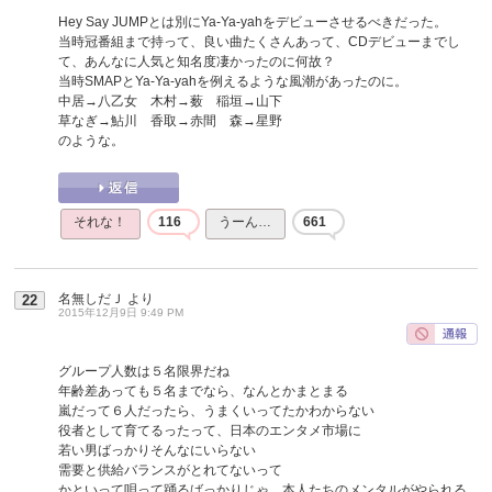
Hey Say JUMPとは別にYa-Ya-yahをデビューさせるべきだった。
当時冠番組まで持って、良い曲たくさんあって、CDデビューまでし
て、あんなに人気と知名度凄かったのに何故？
当時SMAPとYa-Ya-yahを例えるような風潮があったのに。
中居→八乙女 木村→薮 稲垣→山下
草なぎ→鮎川 香取→赤間 森→星野
のような。
それな！
116
うーん…
661
名無しだＪ
より
22
2015年12月9日 9:49 PM
グループ人数は５名限界だね
年齢差あっても５名までなら、なんとかまとまる
嵐だって６人だったら、うまくいってたかわからない
役者として育てるったって、日本のエンタメ市場に
若い男ばっかりそんなにいらない
需要と供給バランスがとれてないって
かといって唄って踊るばっかりじゃ、本人たちのメンタルがやられる