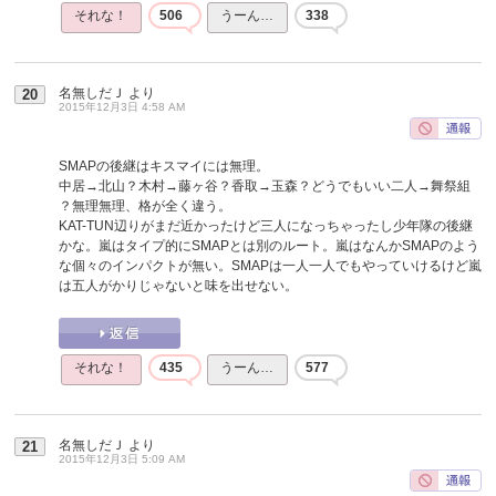
それな！
506
うーん…
338
名無しだＪ
より
20
2015年12月3日 4:58 AM
SMAPの後継はキスマイには無理。
中居→北山？木村→藤ヶ谷？香取→玉森？どうでもいい二人→舞祭組
？無理無理、格が全く違う。
KAT-TUN辺りがまだ近かったけど三人になっちゃったし少年隊の後継
かな。嵐はタイプ的にSMAPとは別のルート。嵐はなんかSMAPのよう
な個々のインパクトが無い。SMAPは一人一人でもやっていけるけど嵐
は五人がかりじゃないと味を出せない。
それな！
435
うーん…
577
名無しだＪ
より
21
2015年12月3日 5:09 AM