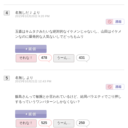
名無しだＪ
より
4
2015年10月20日 9:20 PM
玉森はキムタクみたいな絶対的なイケメンじゃないし、山田はイケメ
ンなのに爆発的な人気ないしでどっちもムリ
それな！
478
うーん…
431
名無し
より
5
2015年10月21日 12:43 PM
飯島さんって敏腕とか言われているけど、結局バラエティでごり押し
するっていうワンパターンしかなくない？
それな！
525
うーん…
250