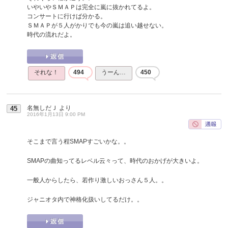
いやいやＳＭＡＰは完全に嵐に抜かれてるよ。
コンサートに行けば分かる。
ＳＭＡＰが５人がかりでも今の嵐は追い越せない。
時代の流れだよ。
それな！
494
うーん…
450
名無しだＪ
より
45
2016年1月13日 9:00 PM
そこまで言う程SMAPすごいかな。。
SMAPの曲知ってるレベル云々って、時代のおかげが大きいよ。
一般人からしたら、若作り激しいおっさん５人。。
ジャニオタ内で神格化扱いしてるだけ。。