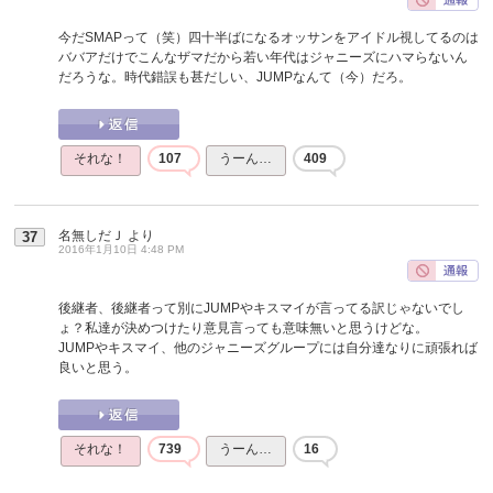
今だSMAPって（笑）四十半ばになるオッサンをアイドル視してるのは
ババアだけでこんなザマだから若い年代はジャニーズにハマらないん
だろうな。時代錯誤も甚だしい、JUMPなんて（今）だろ。
それな！
107
うーん…
409
名無しだＪ
より
37
2016年1月10日 4:48 PM
後継者、後継者って別にJUMPやキスマイが言ってる訳じゃないでし
ょ？私達が決めつけたり意見言っても意味無いと思うけどな。
JUMPやキスマイ、他のジャニーズグループには自分達なりに頑張れば
良いと思う。
それな！
739
うーん…
16