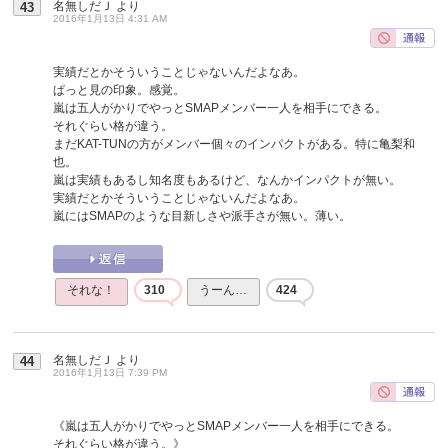
名無しだＪ
より
43
2016年1月13日 4:31 AM
実績だとかそういうことじゃないんだよなあ。
ぱっと見の印象。感覚。
嵐は五人がかりでやっとSMAPメンバー一人を相手にできる。
それぐらい格が違う。
まだKAT-TUNの方がメンバー個々のインパクトがある。特に亀梨和
也。
嵐は実績もあるし知名度もあるけど、なんかインパクトが無い。
実績だとかそういうことじゃないんだよなあ。
嵐にはSMAPのような目新しさや派手さが無い。薄い。
それな！
310
うーん…
424
名無しだＪ
より
44
2016年1月13日 7:39 PM
《嵐は五人がかりでやっとSMAPメンバー一人を相手にできる。
それぐらい格が違う。》