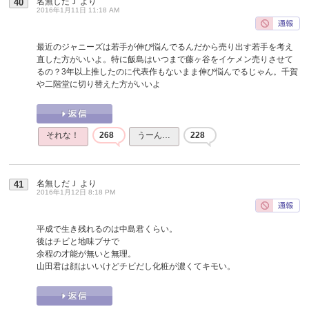
名無しだＪ
より
40
2016年1月11日 11:18 AM
最近のジャニーズは若手が伸び悩んでるんだから売り出す若手を考え
直した方がいいよ。特に飯島はいつまで藤ヶ谷をイケメン売りさせて
るの？3年以上推したのに代表作もないまま伸び悩んでるじゃん。千賀
や二階堂に切り替えた方がいいよ
それな！
268
うーん…
228
名無しだＪ
より
41
2016年1月12日 8:18 PM
平成で生き残れるのは中島君くらい。
後はチビと地味ブサで
余程の才能が無いと無理。
山田君は顔はいいけどチビだし化粧が濃くてキモい。