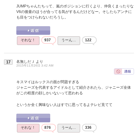
JUMPちゃんたちって、嵐のポジションに行くより、仲良くまったりな
V6の後釜のほうが合ってる気がするんだけどなー。そしたらアンチに
も目をつけられないだろうし。
それな！
937
うーん…
122
名無しだＪ
より
17
2015年11月26日 3:42 AM
キスマイはルックスの面が問題すぎる
ジャニーズを代表するアイドルとして紹介されたら、ジャニーズ全体
がこの程度の顔しかいないって思われる
というか全く興味ない人はすでに思ってるよテレビ見てて
それな！
876
うーん…
336