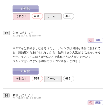
それな！
438
うーん…
369
名無しだＪ
より
15
2015年11月13日 2:58 PM
キスマイは長続きしなさそうだし、ジャンプは何回も機会に恵まれて
も、認知度すらあげられないから 結局オタク人気だけで終わりそう
ただ、キスマイのほうがMCなどで残れそうな人がいるかな？
ジャンプはいつまでも幼稚でポンコツ過ぎるとおもう
それな！
595
うーん…
685
名無しだＪ
より
16
2015年11月16日 1:12 AM