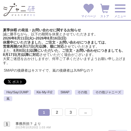
マイページ
ストア
メニュー
夏季休暇 の発送・お問い合わせに関するお知らせ
誠に勝手ながら、以下の期間を休業とさせていただきます。
2026年8月11日(火)~2026年8月16日(日)
休業中にいただきました、ご注文・お問い合わせにつきましては、
営業再開の8月17日(月)以降、順に対応
させていただきます。
また、
8月8日(土)以降にいただいた、ご注文・
お問い合わせにつきましても、
8月17日(月)以降に対応
させていただく場合がございます。
大変ご迷惑をおかけしますが、
何卒ご了承くださいますようお願い申し上げま
す。
SMAPの後継者はキスマイで、嵐の後継者はJUMPなの？
Hey!Say!JUMP
Kis-My-Ft2
SMAP
その他
その他ジャニーズ
嵐
2
3
→
1
事務所担？
より
1
2015年10月20日 1:03 AM