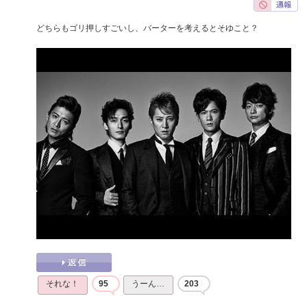
どちらもゴリ押しすごいし、バーターを考えるとそゆこと？
それな！
95
うーん…
203