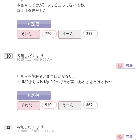
本当今って皆が知ってる曲ってないよね。
嵐はオタ専だもん。。。
それな！
770
うーん…
275
名無しだＪ
より
10
2015年11月4日 9:22 AM
どちらも後継者とまではいかない。
ＪUMPよりＫis-My-Ft2のほうが実力あると思うけどね〜
それな！
919
うーん…
867
名無しだＪ
より
11
2015年11月5日 12:11 AM