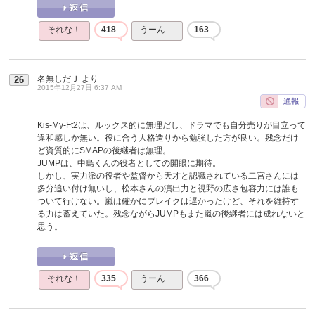
それな！
418
うーん…
163
名無しだＪ
より
26
2015年12月27日 6:37 AM
Kis-My-Ft2は、ルックス的に無理だし、ドラマでも自分売りが目立って
違和感しか無い。役に合う人格造りから勉強した方が良い。残念だけ
ど資質的にSMAPの後継者は無理。
JUMPは、中島くんの役者としての開眼に期待。
しかし、実力派の役者や監督から天才と認識されている二宮さんには
多分追い付け無いし、松本さんの演出力と視野の広さ包容力には誰も
ついて行けない。嵐は確かにブレイクは遅かったけど、それを維持す
る力は蓄えていた。残念ながらJUMPもまた嵐の後継者には成れないと
思う。
それな！
335
うーん…
366