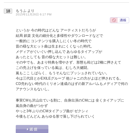
もうふ
より
18
2015年11月26日 6:17 PM
というか 今の時代はどんな アーティストだろうが
結局 娯楽 文化の細分化と多様性やダウンロードなどで
一般的に コンテンツを購入しにくい冬の時代で
昔の様な大ヒット曲は生まれにくくなった時代。
メディアがぐいぐい押し込んで あらゆるタイアップが
あったとしても 昔の様な大ヒットは難しい。
その中でも、あまり特典を増やさず、形態も殆どは2種に押さえて
この売上げを保っている嵐は、むしろ大健闘。
嵐もここ しばらく、もうそんなにプッシュされていない。
今は三代目とかEXILEグループ 他ジャニの方がよほど押されてる。
CD売れない時代のミリオン達成のはずの新アルバムもメディアで何の
アナウンスもないし。
事実CMも沢山出ている割に、自身出演のCMには 全くタイアップに
嵐自身の曲がつかず
やっと3年ぶりのCMタイアップ曲が ゼクシィ
今後もどんどん あらゆる形で落し下げられていく