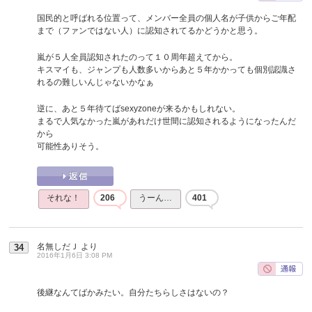
国民的と呼ばれる位置って、メンバー全員の個人名が子供からご年配
まで（ファンではない人）に認知されてるかどうかと思う。
嵐が５人全員認知されたのって１０周年超えてから。
キスマイも、ジャンプも人数多いからあと５年かかっても個別認識さ
れるの難しいんじゃないかなぁ
逆に、あと５年待てばsexyzoneが来るかもしれない。
まるで人気なかった嵐があれだけ世間に認知されるようになったんだ
から
可能性ありそう。
それな！
206
うーん…
401
名無しだＪ
より
34
2016年1月6日 3:08 PM
後継なんてばかみたい。自分たちらしさはないの？