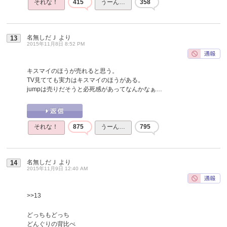
それな！
415
うーん…
358
名無しだＪ
より
13
2015年11月8日 8:52 PM
キスマイのほうが売れると思う。
TV見てても実力はキスマイのほうがある。
jumpは売りだそうと必死感があってなんかなぁ…
それな！
875
うーん…
795
名無しだＪ
より
14
2015年11月9日 12:40 AM
>>13
どっちもどっち
どんぐりの背比べ