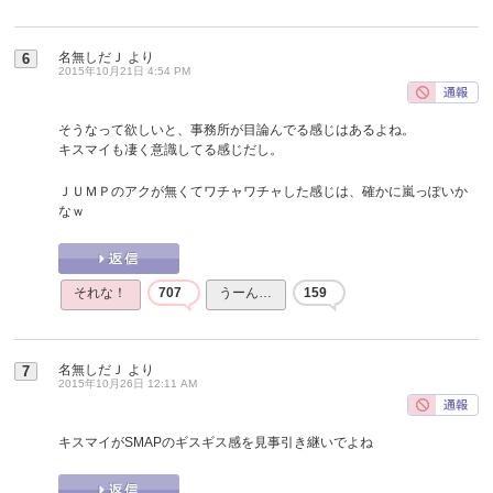
名無しだＪ
より
6
2015年10月21日 4:54 PM
そうなって欲しいと、事務所が目論んでる感じはあるよね。
キスマイも凄く意識してる感じだし。
ＪＵＭＰのアクが無くてワチャワチャした感じは、確かに嵐っぽいか
なｗ
それな！
707
うーん…
159
名無しだＪ
より
7
2015年10月26日 12:11 AM
キスマイがSMAPのギスギス感を見事引き継いでよね