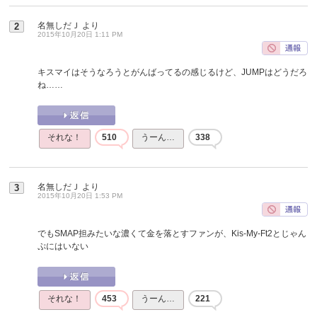
名無しだＪ
より
2
2015年10月20日 1:11 PM
キスマイはそうなろうとがんばってるの感じるけど、JUMPはどうだろ
ね……
それな！
510
うーん…
338
名無しだＪ
より
3
2015年10月20日 1:53 PM
でもSMAP担みたいな濃くて金を落とすファンが、Kis-My-Ft2とじゃん
ぷにはいない
それな！
453
うーん…
221