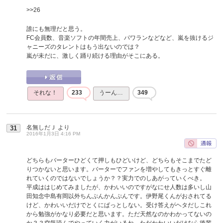
>>26
誰にも無理だと思う。
FC会員数、音楽ソフトの年間売上、パワランなどなど、嵐を抜けるジ
ャニーズのタレントはもう出ないのでは？
嵐が未だに、激しく踊り続ける理由がそこにある。
それな！
233
うーん…
349
名無しだＪ
より
31
2016年1月3日 4:16 PM
どちらもバーターひどくて押しもひどいけど、どちらもそこまでたど
りつかないと思います。バーターでファンを増やしてもきっとすぐ離
れていくのではないでしょうか？？実力でのしあがっていくべき。
平成ははじめてみましたが、かわいいのですがなにせ人数は多いし山
田知念中島有岡以外ちんぷんかんぷんです。伊野尾くんがおされてる
けど、かわいいだけでとくにぱっとしない。受け答えがヘタだしこれ
から勉強がかなり必要だと思います。ただ天然なのかわかってないの
か？？空気読んでやっていく力がいるね。ただかわいいだけなら後輩