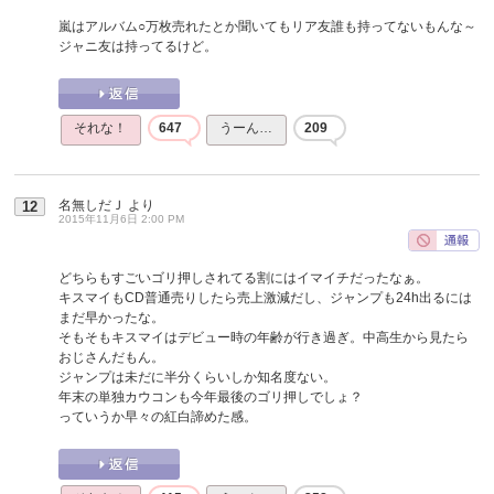
嵐はアルバム○万枚売れたとか聞いてもリア友誰も持ってないもんな～
ジャニ友は持ってるけど。
それな！
647
うーん…
209
名無しだＪ
より
12
2015年11月6日 2:00 PM
どちらもすごいゴリ押しされてる割にはイマイチだったなぁ。
キスマイもCD普通売りしたら売上激減だし、ジャンプも24h出るには
まだ早かったな。
そもそもキスマイはデビュー時の年齢が行き過ぎ。中高生から見たら
おじさんだもん。
ジャンプは未だに半分くらいしか知名度ない。
年末の単独カウコンも今年最後のゴリ押しでしょ？
っていうか早々の紅白諦めた感。