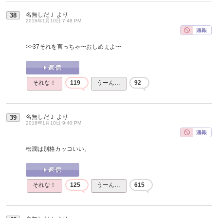
名無しだＪ
より
38
2016年1月10日 7:48 PM
>>37
それを言っちゃ〜おしめぇよ〜
それな！
119
うーん…
92
名無しだＪ
より
39
2016年1月10日 9:40 PM
松潤は別格カッコいい。
それな！
125
うーん…
615