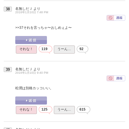
名無しだＪ
より
38
2016年1月10日 7:48 PM
>>37
それを言っちゃ〜おしめぇよ〜
それな！
119
うーん…
92
名無しだＪ
より
39
2016年1月10日 9:40 PM
松潤は別格カッコいい。
それな！
125
うーん…
615