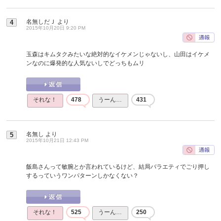
名無しだＪ
より
4
2015年10月20日 9:20 PM
玉森はキムタクみたいな絶対的なイケメンじゃないし、山田はイケメ
ンなのに爆発的な人気ないしでどっちもムリ
それな！
478
うーん…
431
名無し
より
5
2015年10月21日 12:43 PM
飯島さんって敏腕とか言われているけど、結局バラエティでごり押し
するっていうワンパターンしかなくない？
それな！
525
うーん…
250