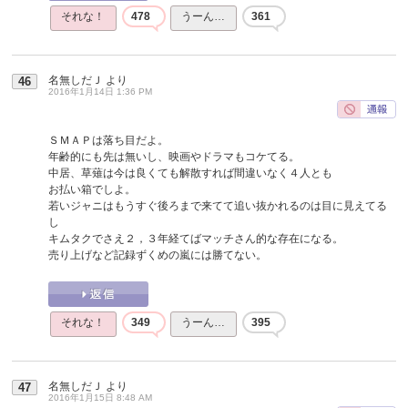
それな！
478
うーん…
361
名無しだＪ
より
46
2016年1月14日 1:36 PM
ＳＭＡＰは落ち目だよ。
年齢的にも先は無いし、映画やドラマもコケてる。
中居、草薙は今は良くても解散すれば間違いなく４人とも
お払い箱でしよ。
若いジャニはもうすぐ後ろまで来てて追い抜かれるのは目に見えてる
し
キムタクでさえ２，３年経てばマッチさん的な存在になる。
売り上げなど記録ずくめの嵐には勝てない。
それな！
349
うーん…
395
名無しだＪ
より
47
2016年1月15日 8:48 AM