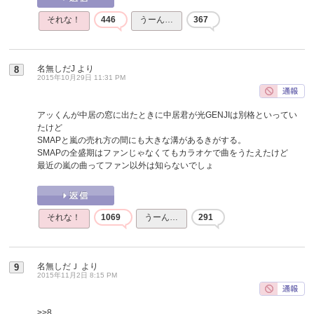
それな！
446
うーん…
367
名無しだJ
より
8
2015年10月29日 11:31 PM
アッくんが中居の窓に出たときに中居君が光GENJIは別格といってい
たけど
SMAPと嵐の売れ方の間にも大きな溝があるきがする。
SMAPの全盛期はファンじゃなくてもカラオケで曲をうたえたけど
最近の嵐の曲ってファン以外は知らないでしょ
それな！
1069
うーん…
291
名無しだＪ
より
9
2015年11月2日 8:15 PM
>>8