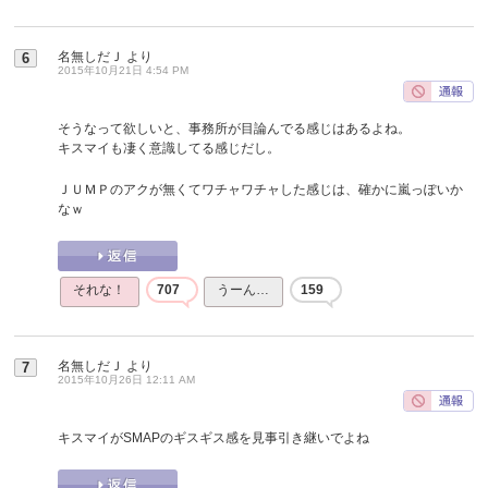
名無しだＪ
より
6
2015年10月21日 4:54 PM
そうなって欲しいと、事務所が目論んでる感じはあるよね。
キスマイも凄く意識してる感じだし。
ＪＵＭＰのアクが無くてワチャワチャした感じは、確かに嵐っぽいか
なｗ
それな！
707
うーん…
159
名無しだＪ
より
7
2015年10月26日 12:11 AM
キスマイがSMAPのギスギス感を見事引き継いでよね