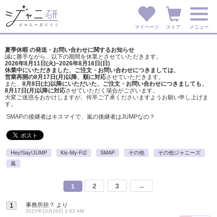
マイページ
ストア
メニュー
夏季休暇 の発送・お問い合わせに関するお知らせ
誠に勝手ながら、以下の期間を休業とさせていただきます。
2026年8月11日(火)~2026年8月16日(日)
休業中にいただきました、ご注文・お問い合わせにつきましては、
営業再開の8月17日(月)以降、順に対応
させていただきます。
また、
8月8日(土)以降にいただいた、ご注文・
お問い合わせにつきましても、
8月17日(月)以降に対応
させていただく場合がございます。
大変ご迷惑をおかけしますが、
何卒ご了承くださいますようお願い申し上げま
す。
SMAPの後継者はキスマイで、嵐の後継者はJUMPなの？
Hey!Say!JUMP
Kis-My-Ft2
SMAP
その他
その他ジャニーズ
嵐
2
3
→
1
事務所担？
より
1
2015年10月20日 1:03 AM