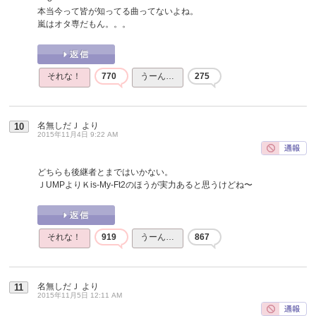
本当今って皆が知ってる曲ってないよね。
嵐はオタ専だもん。。。
それな！
770
うーん…
275
名無しだＪ
より
10
2015年11月4日 9:22 AM
どちらも後継者とまではいかない。
ＪUMPよりＫis-My-Ft2のほうが実力あると思うけどね〜
それな！
919
うーん…
867
名無しだＪ
より
11
2015年11月5日 12:11 AM