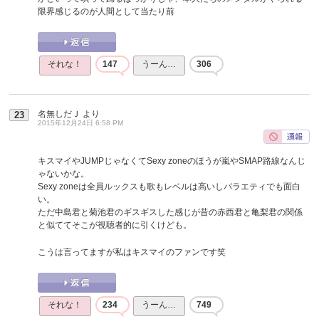
限界感じるのが人間として当たり前
それな！
147
うーん…
306
名無しだＪ
より
23
2015年12月24日 6:58 PM
キスマイやJUMPじゃなくてSexy zoneのほうが嵐やSMAP路線なんじ
ゃないかな。
Sexy zoneは全員ルックスも歌もレベルは高いしバラエティでも面白
い。
ただ中島君と菊池君のギスギスした感じが昔の赤西君と亀梨君の関係
と似ててそこが視聴者的に引くけども。
こうは言ってますが私はキスマイのファンです笑
それな！
234
うーん…
749