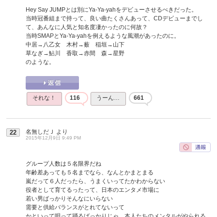
Hey Say JUMPとは別にYa-Ya-yahをデビューさせるべきだった。
当時冠番組まで持って、良い曲たくさんあって、CDデビューまでし
て、あんなに人気と知名度凄かったのに何故？
当時SMAPとYa-Ya-yahを例えるような風潮があったのに。
中居→八乙女 木村→薮 稲垣→山下
草なぎ→鮎川 香取→赤間 森→星野
のような。
それな！
116
うーん…
661
名無しだＪ
より
22
2015年12月9日 9:49 PM
グループ人数は５名限界だね
年齢差あっても５名までなら、なんとかまとまる
嵐だって６人だったら、うまくいってたかわからない
役者として育てるったって、日本のエンタメ市場に
若い男ばっかりそんなにいらない
需要と供給バランスがとれてないって
かといって唄って踊るばっかりじゃ、本人たちのメンタルがやられる