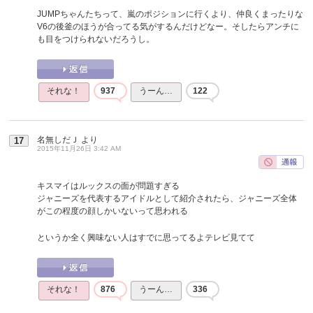
JUMPちゃんたちって、嵐のポジションに行くより、仲良くまったりな
V6の後釜のほうが合ってる気がするんだけどなー。そしたらアンチに
も目をつけられないだろうし。
それな！
937
うーん…
122
名無しだＪ
より
17
2015年11月26日 3:42 AM
キスマイはルックスの面が問題すぎる
ジャニーズを代表するアイドルとして紹介されたら、ジャニーズ全体
がこの程度の顔しかいないって思われる
というか全く興味ない人はすでに思ってるよテレビ見てて
それな！
876
うーん…
336