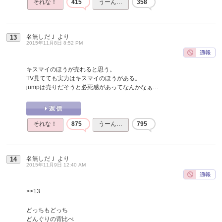
それな！
415
うーん…
358
名無しだＪ
より
13
2015年11月8日 8:52 PM
キスマイのほうが売れると思う。
TV見てても実力はキスマイのほうがある。
jumpは売りだそうと必死感があってなんかなぁ…
それな！
875
うーん…
795
名無しだＪ
より
14
2015年11月9日 12:40 AM
>>13
どっちもどっち
どんぐりの背比べ