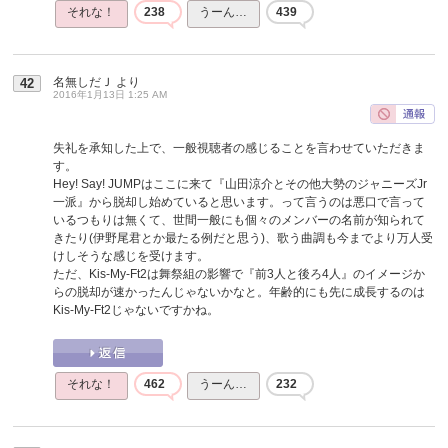
それな！
238
うーん…
439
名無しだＪ
より
42
2016年1月13日 1:25 AM
失礼を承知した上で、一般視聴者の感じることを言わせていただきま
す。
Hey! Say! JUMPはここに来て『山田涼介とその他大勢のジャニーズJr
一派』から脱却し始めていると思います。って言うのは悪口で言って
いるつもりは無くて、世間一般にも個々のメンバーの名前が知られて
きたり(伊野尾君とか最たる例だと思う)、歌う曲調も今までより万人受
けしそうな感じを受けます。
ただ、Kis-My-Ft2は舞祭組の影響で『前3人と後ろ4人』のイメージか
らの脱却が速かったんじゃないかなと。年齢的にも先に成長するのは
Kis-My-Ft2じゃないですかね。
それな！
462
うーん…
232