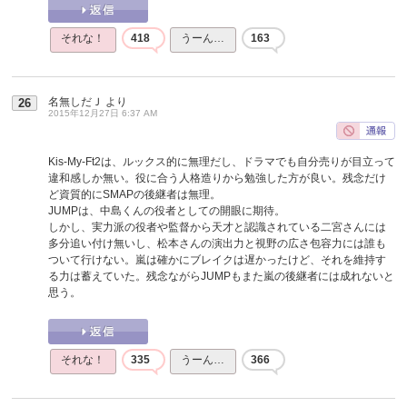
それな！
418
うーん…
163
名無しだＪ
より
26
2015年12月27日 6:37 AM
Kis-My-Ft2は、ルックス的に無理だし、ドラマでも自分売りが目立って
違和感しか無い。役に合う人格造りから勉強した方が良い。残念だけ
ど資質的にSMAPの後継者は無理。
JUMPは、中島くんの役者としての開眼に期待。
しかし、実力派の役者や監督から天才と認識されている二宮さんには
多分追い付け無いし、松本さんの演出力と視野の広さ包容力には誰も
ついて行けない。嵐は確かにブレイクは遅かったけど、それを維持す
る力は蓄えていた。残念ながらJUMPもまた嵐の後継者には成れないと
思う。
それな！
335
うーん…
366