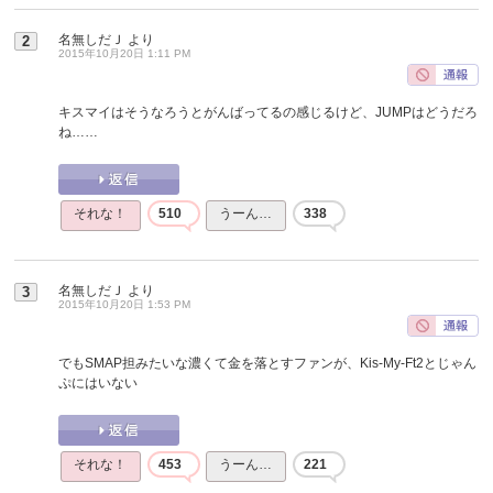
名無しだＪ
より
2
2015年10月20日 1:11 PM
キスマイはそうなろうとがんばってるの感じるけど、JUMPはどうだろ
ね……
それな！
510
うーん…
338
名無しだＪ
より
3
2015年10月20日 1:53 PM
でもSMAP担みたいな濃くて金を落とすファンが、Kis-My-Ft2とじゃん
ぷにはいない
それな！
453
うーん…
221