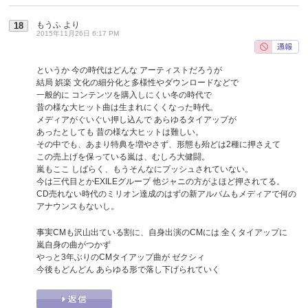
もうふ
より
18
2015年11月26日 6:17 PM
というか 今の時代はどんな アーティストだろうが
結局 娯楽 文化の細分化と多様性やダウンロードなどで
一般的に コンテンツを購入しにくい冬の時代で
昔の様な大ヒット曲は生まれにくくなった時代。
メディアがぐいぐい押し込んで あらゆるタイアップが
あったとしても 昔の様な大ヒットは難しい。
その中でも、あまり特典を増やさず、形態も殆どは2種に押さえて
この売上げを保っている嵐は、むしろ大健闘。
嵐もここ しばらく、もうそんなにプッシュされていない。
今は三代目とかEXILEグループ 他ジャニの方がよほど押されてる。
CD売れない時代のミリオン達成のはずの新アルバムもメディアで何の
アナウンスもないし。
事実CMも沢山出ている割に、自身出演のCMには 全くタイアップに
嵐自身の曲がつかず
やっと3年ぶりのCMタイアップ曲が ゼクシィ
今後もどんどん あらゆる形で落し下げられていく