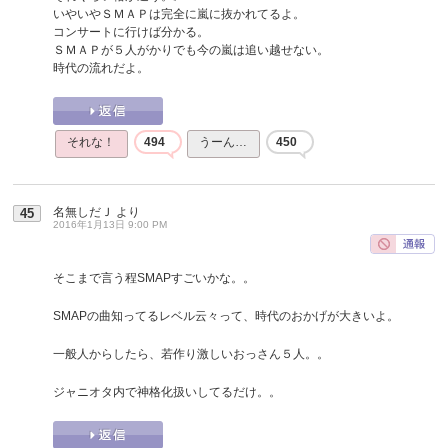
いやいやＳＭＡＰは完全に嵐に抜かれてるよ。
コンサートに行けば分かる。
ＳＭＡＰが５人がかりでも今の嵐は追い越せない。
時代の流れだよ。
それな！
494
うーん…
450
名無しだＪ
より
45
2016年1月13日 9:00 PM
そこまで言う程SMAPすごいかな。。
SMAPの曲知ってるレベル云々って、時代のおかげが大きいよ。
一般人からしたら、若作り激しいおっさん５人。。
ジャニオタ内で神格化扱いしてるだけ。。