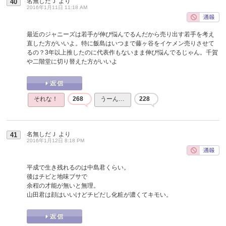
名無しだＪ
より
40
2016年1月11日 11:18 AM
最近のジャニーズは若手が伸び悩んでるんだから売り出す若手を考え
直した方がいいよ。特に飯島はいつまで藤ヶ谷をイケメン売りさせて
るの？3年以上推したのに代表作もないまま伸び悩んでるじゃん。千賀
や二階堂に切り替えた方がいいよ
それな！
268
うーん…
228
名無しだＪ
より
41
2016年1月12日 8:18 PM
平成で生き残れるのは中島君くらい。
後はチビと地味ブサで
余程の才能が無いと無理。
山田君は顔はいいけどチビだし化粧が濃くてキモい。