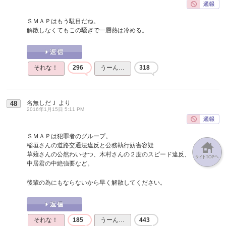
ＳＭＡＰはもう駄目だね。
解散しなくてもこの騒ぎで一層熱は冷める。
それな！
296
うーん…
318
名無しだＪ
より
48
2016年1月15日 5:11 PM
ＳＭＡＰは犯罪者のグループ。
稲垣さんの道路交通法違反と公務執行妨害容疑
草薙さんの公然わいせつ、木村さんの２度のスピード違反、
中居君の中絶強要など。
後輩の為にもならないから早く解散してください。
それな！
185
うーん…
443