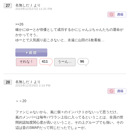
名無しだＪ
より
27
2015年12月27日 11:31 PM
>>26
確かにゆーとが俳優として成功するかにじゃんぷちゃんたちの運命が
かかってそう。
ゆーとで人気掘り起こさないと、永遠に山田の1枚看板…
それな！
411
うーん…
96
名無しだＪ
より
28
2015年12月29日 2:14 PM
＞＞20
ファンじゃないから、嵐に個々のインパクトがないって思うだけ。
嵐のメンバーは毎年パワラン上位に入ってるということは、全員の世
間的認知度関心度が高いということ。その上グループでも強い。その
辺は昔のSMAPだって同じだったでしょーが。