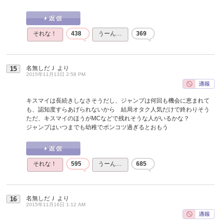
それな！
438
うーん…
369
名無しだＪ
より
15
2015年11月13日 2:58 PM
キスマイは長続きしなさそうだし、ジャンプは何回も機会に恵まれて
も、認知度すらあげられないから 結局オタク人気だけで終わりそう
ただ、キスマイのほうがMCなどで残れそうな人がいるかな？
ジャンプはいつまでも幼稚でポンコツ過ぎるとおもう
それな！
595
うーん…
685
名無しだＪ
より
16
2015年11月16日 1:12 AM