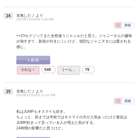
名無しだＪ
より
24
2015年12月25日 3:24 PM
>>23
セクゾってまた全然違うジャンルだと思う。ジャニーさんの趣味
が強すぎて、新規が付きにくいけど、強烈なジャニヲタには愛される
感じ。
それな！
548
うーん…
79
名無しだＪ
より
25
2015年12月26日 11:41 PM
私はJUMPもキスマイも好き。
ちょっと、前までは学校ではキスマイの方が人気あったけど最近は
JUMP好きって言っている人が増えた気がする。
24時間の影響だと思うけど。