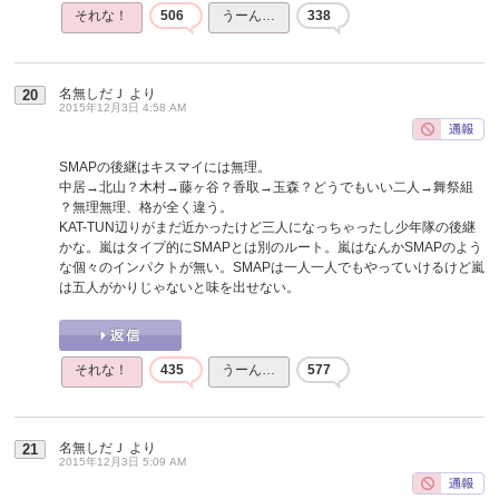
それな！
506
うーん…
338
名無しだＪ
より
20
2015年12月3日 4:58 AM
SMAPの後継はキスマイには無理。
中居→北山？木村→藤ヶ谷？香取→玉森？どうでもいい二人→舞祭組
？無理無理、格が全く違う。
KAT-TUN辺りがまだ近かったけど三人になっちゃったし少年隊の後継
かな。嵐はタイプ的にSMAPとは別のルート。嵐はなんかSMAPのよう
な個々のインパクトが無い。SMAPは一人一人でもやっていけるけど嵐
は五人がかりじゃないと味を出せない。
それな！
435
うーん…
577
名無しだＪ
より
21
2015年12月3日 5:09 AM