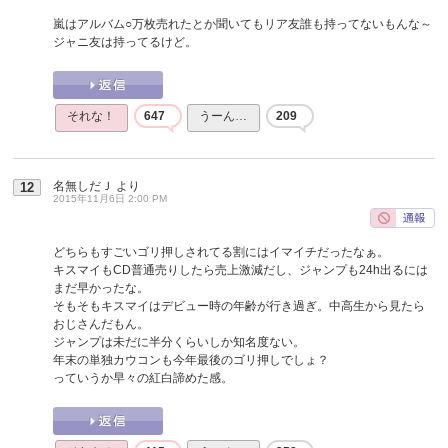
嵐はアルバム○万枚売れたとか聞いてもリア友誰も持ってないもんな～
ジャニ友は持ってるけど。
それな！
647
うーん…
209
名無しだＪ
より
12
2015年11月6日 2:00 PM
どちらもすごいゴリ押しされてる割にはイマイチだったなぁ。
キスマイもCD普通売りしたら売上激減だし、ジャンプも24h出るには
まだ早かったな。
そもそもキスマイはデビュー時の年齢が行き過ぎ。中高生から見たら
おじさんだもん。
ジャンプは未だに半分くらいしか知名度ない。
年末の単独カウコンも今年最後のゴリ押しでしょ？
っていうか早々の紅白諦めた感。