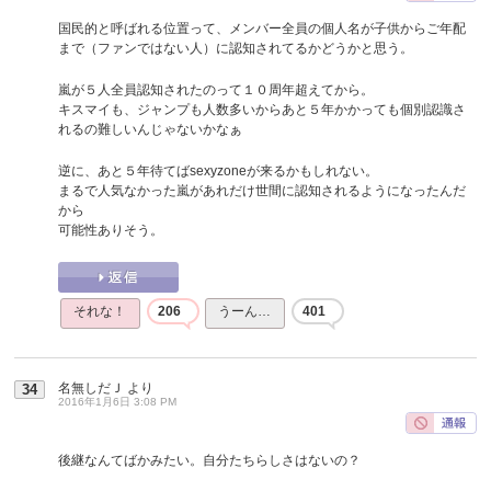
国民的と呼ばれる位置って、メンバー全員の個人名が子供からご年配
まで（ファンではない人）に認知されてるかどうかと思う。
嵐が５人全員認知されたのって１０周年超えてから。
キスマイも、ジャンプも人数多いからあと５年かかっても個別認識さ
れるの難しいんじゃないかなぁ
逆に、あと５年待てばsexyzoneが来るかもしれない。
まるで人気なかった嵐があれだけ世間に認知されるようになったんだ
から
可能性ありそう。
それな！
206
うーん…
401
名無しだＪ
より
34
2016年1月6日 3:08 PM
後継なんてばかみたい。自分たちらしさはないの？