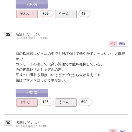
それな！
759
うーん…
43
名無しだＪ
より
35
2016年1月8日 1:06 PM
嵐の松本君はジャニの中でも飛びぬけて華やかでカッコいいし才能豊
かで
コンサートの演出では高い評価で才能を発揮している。
今の後輩レベルじゃ雲泥の差。
平成の山田君も顔はいいけどチビだから先が見えてる。
後はブサメンばっかで華が無い。
それな！
135
うーん…
698
名無しだＪ
より
36
2016年1月8日 3:16 PM