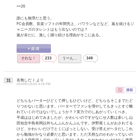
>>26
誰にも無理だと思う。
FC会員数、音楽ソフトの年間売上、パワランなどなど、嵐を抜けるジ
ャニーズのタレントはもう出ないのでは？
嵐が未だに、激しく踊り続ける理由がそこにある。
それな！
233
うーん…
349
名無しだＪ
より
31
2016年1月3日 4:16 PM
どちらもバーターひどくて押しもひどいけど、どちらもそこまでたど
りつかないと思います。バーターでファンを増やしてもきっとすぐ離
れていくのではないでしょうか？？実力でのしあがっていくべき。
平成ははじめてみましたが、かわいいのですがなにせ人数は多いし山
田知念中島有岡以外ちんぷんかんぷんです。伊野尾くんがおされてる
けど、かわいいだけでとくにぱっとしない。受け答えがヘタだしこれ
から勉強がかなり必要だと思います。ただ天然なのかわかってないの
か？？空気読んでやっていく力がいるね。ただかわいいだけなら後輩