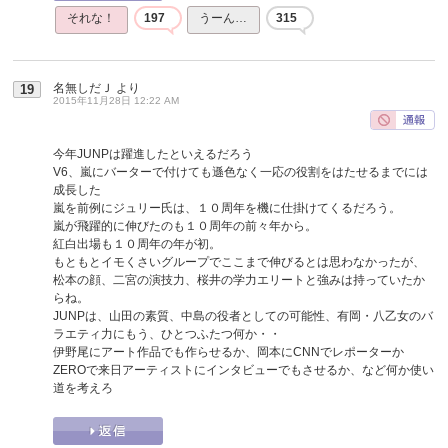
それな！
197
うーん…
315
名無しだＪ
より
19
2015年11月28日 12:22 AM
今年JUNPは躍進したといえるだろう
V6、嵐にバーターで付けても遜色なく一応の役割をはたせるまでには
成長した
嵐を前例にジュリー氏は、１０周年を機に仕掛けてくるだろう。
嵐が飛躍的に伸びたのも１０周年の前々年から。
紅白出場も１０周年の年が初。
もともとイモくさいグループでここまで伸びるとは思わなかったが、
松本の顔、二宮の演技力、桜井の学力エリートと強みは持っていたか
らね。
JUNPは、山田の素質、中島の役者としての可能性、有岡・八乙女のバ
ラエティ力にもう、ひとつふたつ何か・・
伊野尾にアート作品でも作らせるか、岡本にCNNでレポーターか
ZEROで来日アーティストにインタビューでもさせるか、など何か使い
道を考えろ