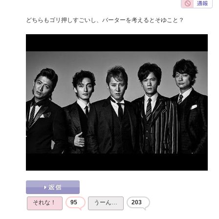
どちらもゴリ押しすごいし、バーターを考えるとそゆこと？
それな！
95
うーん…
203