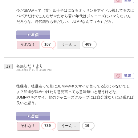
今だSMAPって（笑）四十半ばになるオッサンをアイドル視してるのは
ババアだけでこんなザマだから若い年代はジャニーズにハマらないん
だろうな。時代錯誤も甚だしい、JUMPなんて（今）だろ。
それな！
107
うーん…
409
名無しだＪ
より
37
2016年1月10日 4:48 PM
後継者、後継者って別にJUMPやキスマイが言ってる訳じゃないでし
ょ？私達が決めつけたり意見言っても意味無いと思うけどな。
JUMPやキスマイ、他のジャニーズグループには自分達なりに頑張れば
良いと思う。
それな！
739
うーん…
16