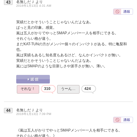
名無しだＪ
より
43
2016年1月13日 4:31 AM
実績だとかそういうことじゃないんだよなあ。
ぱっと見の印象。感覚。
嵐は五人がかりでやっとSMAPメンバー一人を相手にできる。
それぐらい格が違う。
まだKAT-TUNの方がメンバー個々のインパクトがある。特に亀梨和
也。
嵐は実績もあるし知名度もあるけど、なんかインパクトが無い。
実績だとかそういうことじゃないんだよなあ。
嵐にはSMAPのような目新しさや派手さが無い。薄い。
それな！
310
うーん…
424
名無しだＪ
より
44
2016年1月13日 7:39 PM
《嵐は五人がかりでやっとSMAPメンバー一人を相手にできる。
それぐらい格が違う。》