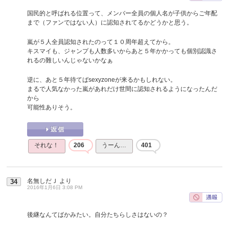
国民的と呼ばれる位置って、メンバー全員の個人名が子供からご年配
まで（ファンではない人）に認知されてるかどうかと思う。
嵐が５人全員認知されたのって１０周年超えてから。
キスマイも、ジャンプも人数多いからあと５年かかっても個別認識さ
れるの難しいんじゃないかなぁ
逆に、あと５年待てばsexyzoneが来るかもしれない。
まるで人気なかった嵐があれだけ世間に認知されるようになったんだ
から
可能性ありそう。
それな！
206
うーん…
401
名無しだＪ
より
34
2016年1月6日 3:08 PM
後継なんてばかみたい。自分たちらしさはないの？