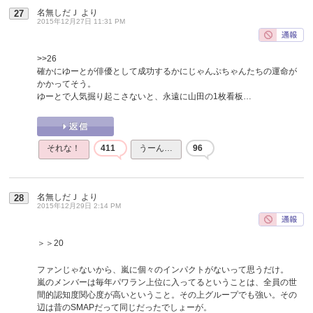
名無しだＪ
より
27
2015年12月27日 11:31 PM
>>26
確かにゆーとが俳優として成功するかにじゃんぷちゃんたちの運命が
かかってそう。
ゆーとで人気掘り起こさないと、永遠に山田の1枚看板…
それな！
411
うーん…
96
名無しだＪ
より
28
2015年12月29日 2:14 PM
＞＞20
ファンじゃないから、嵐に個々のインパクトがないって思うだけ。
嵐のメンバーは毎年パワラン上位に入ってるということは、全員の世
間的認知度関心度が高いということ。その上グループでも強い。その
辺は昔のSMAPだって同じだったでしょーが。