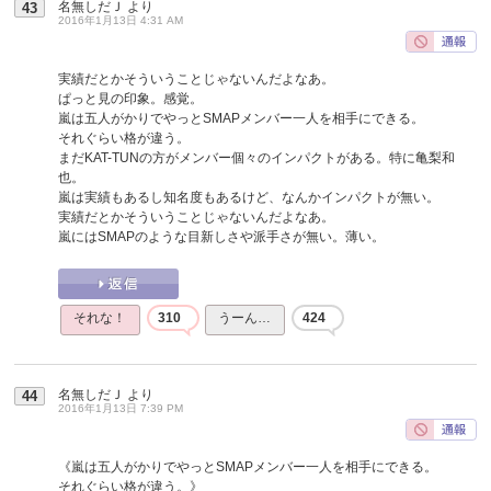
名無しだＪ
より
43
2016年1月13日 4:31 AM
実績だとかそういうことじゃないんだよなあ。
ぱっと見の印象。感覚。
嵐は五人がかりでやっとSMAPメンバー一人を相手にできる。
それぐらい格が違う。
まだKAT-TUNの方がメンバー個々のインパクトがある。特に亀梨和
也。
嵐は実績もあるし知名度もあるけど、なんかインパクトが無い。
実績だとかそういうことじゃないんだよなあ。
嵐にはSMAPのような目新しさや派手さが無い。薄い。
それな！
310
うーん…
424
名無しだＪ
より
44
2016年1月13日 7:39 PM
《嵐は五人がかりでやっとSMAPメンバー一人を相手にできる。
それぐらい格が違う。》