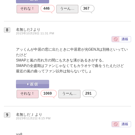
それな！
446
うーん…
367
名無しだJ
より
8
2015年10月29日 11:31 PM
アッくんが中居の窓に出たときに中居君が光GENJIは別格といってい
たけど
SMAPと嵐の売れ方の間にも大きな溝があるきがする。
SMAPの全盛期はファンじゃなくてもカラオケで曲をうたえたけど
最近の嵐の曲ってファン以外は知らないでしょ
それな！
1069
うーん…
291
名無しだＪ
より
9
2015年11月2日 8:15 PM
>>8