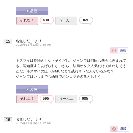
それな！
438
うーん…
369
名無しだＪ
より
15
2015年11月13日 2:58 PM
キスマイは長続きしなさそうだし、ジャンプは何回も機会に恵まれて
も、認知度すらあげられないから 結局オタク人気だけで終わりそう
ただ、キスマイのほうがMCなどで残れそうな人がいるかな？
ジャンプはいつまでも幼稚でポンコツ過ぎるとおもう
それな！
595
うーん…
685
名無しだＪ
より
16
2015年11月16日 1:12 AM