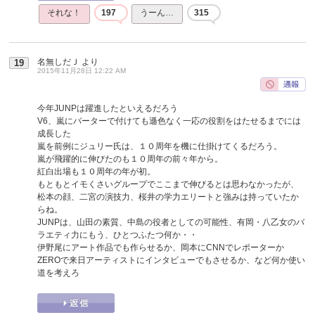
それな！
197
うーん…
315
名無しだＪ
より
19
2015年11月28日 12:22 AM
今年JUNPは躍進したといえるだろう
V6、嵐にバーターで付けても遜色なく一応の役割をはたせるまでには
成長した
嵐を前例にジュリー氏は、１０周年を機に仕掛けてくるだろう。
嵐が飛躍的に伸びたのも１０周年の前々年から。
紅白出場も１０周年の年が初。
もともとイモくさいグループでここまで伸びるとは思わなかったが、
松本の顔、二宮の演技力、桜井の学力エリートと強みは持っていたか
らね。
JUNPは、山田の素質、中島の役者としての可能性、有岡・八乙女のバ
ラエティ力にもう、ひとつふたつ何か・・
伊野尾にアート作品でも作らせるか、岡本にCNNでレポーターか
ZEROで来日アーティストにインタビューでもさせるか、など何か使い
道を考えろ