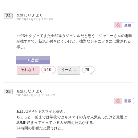
名無しだＪ
より
24
2015年12月25日 3:24 PM
>>23
セクゾってまた全然違うジャンルだと思う。ジャニーさんの趣味
が強すぎて、新規が付きにくいけど、強烈なジャニヲタには愛される
感じ。
それな！
548
うーん…
79
名無しだＪ
より
25
2015年12月26日 11:41 PM
私はJUMPもキスマイも好き。
ちょっと、前までは学校ではキスマイの方が人気あったけど最近は
JUMP好きって言っている人が増えた気がする。
24時間の影響だと思うけど。