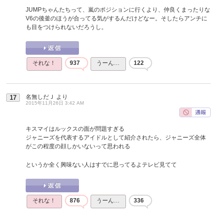
JUMPちゃんたちって、嵐のポジションに行くより、仲良くまったりな
V6の後釜のほうが合ってる気がするんだけどなー。そしたらアンチに
も目をつけられないだろうし。
それな！
937
うーん…
122
名無しだＪ
より
17
2015年11月26日 3:42 AM
キスマイはルックスの面が問題すぎる
ジャニーズを代表するアイドルとして紹介されたら、ジャニーズ全体
がこの程度の顔しかいないって思われる
というか全く興味ない人はすでに思ってるよテレビ見てて
それな！
876
うーん…
336