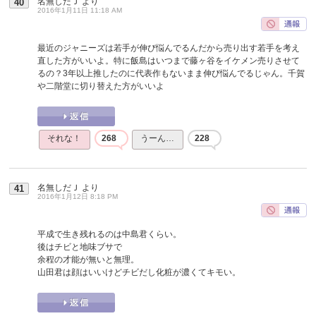
名無しだＪ
より
40
2016年1月11日 11:18 AM
最近のジャニーズは若手が伸び悩んでるんだから売り出す若手を考え
直した方がいいよ。特に飯島はいつまで藤ヶ谷をイケメン売りさせて
るの？3年以上推したのに代表作もないまま伸び悩んでるじゃん。千賀
や二階堂に切り替えた方がいいよ
それな！
268
うーん…
228
名無しだＪ
より
41
2016年1月12日 8:18 PM
平成で生き残れるのは中島君くらい。
後はチビと地味ブサで
余程の才能が無いと無理。
山田君は顔はいいけどチビだし化粧が濃くてキモい。