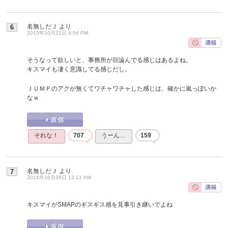
名無しだＪ
より
6
2015年10月21日 4:54 PM
そうなって欲しいと、事務所が目論んでる感じはあるよね。
キスマイも凄く意識してる感じだし。
ＪＵＭＰのアクが無くてワチャワチャした感じは、確かに嵐っぽいか
なｗ
それな！
707
うーん…
159
名無しだＪ
より
7
2015年10月26日 12:11 AM
キスマイがSMAPのギスギス感を見事引き継いでよね