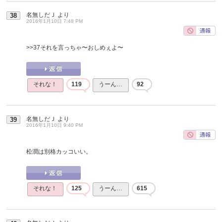
名無しだＪ
より
38
2016年1月10日 7:48 PM
>>37
それを言っちゃ〜おしめぇよ〜
それな！
119
うーん…
92
名無しだＪ
より
39
2016年1月10日 9:40 PM
松潤は別格カッコいい。
それな！
125
うーん…
615