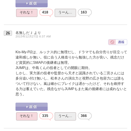
それな！
418
うーん…
163
名無しだＪ
より
26
2015年12月27日 6:37 AM
Kis-My-Ft2は、ルックス的に無理だし、ドラマでも自分売りが目立って
違和感しか無い。役に合う人格造りから勉強した方が良い。残念だけ
ど資質的にSMAPの後継者は無理。
JUMPは、中島くんの役者としての開眼に期待。
しかし、実力派の役者や監督から天才と認識されている二宮さんには
多分追い付け無いし、松本さんの演出力と視野の広さ包容力には誰も
ついて行けない。嵐は確かにブレイクは遅かったけど、それを維持す
る力は蓄えていた。残念ながらJUMPもまた嵐の後継者には成れないと
思う。
それな！
335
うーん…
366