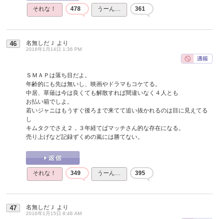
それな！
478
うーん…
361
名無しだＪ
より
46
2016年1月14日 1:36 PM
ＳＭＡＰは落ち目だよ。
年齢的にも先は無いし、映画やドラマもコケてる。
中居、草薙は今は良くても解散すれば間違いなく４人とも
お払い箱でしよ。
若いジャニはもうすぐ後ろまで来てて追い抜かれるのは目に見えてる
し
キムタクでさえ２，３年経てばマッチさん的な存在になる。
売り上げなど記録ずくめの嵐には勝てない。
それな！
349
うーん…
395
名無しだＪ
より
47
2016年1月15日 8:48 AM