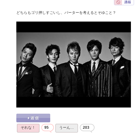
どちらもゴリ押しすごいし、バーターを考えるとそゆこと？
それな！
95
うーん…
203