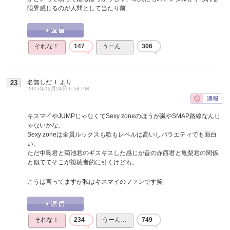
限界感じるのが人間として当たり前
それな！
147
うーん…
306
名無しだＪ
より
23
2015年12月24日 6:58 PM
キスマイやJUMPじゃなくてSexy zoneのほうが嵐やSMAP路線なんじ
ゃないかな。
Sexy zoneは全員ルックスも歌もレベルは高いしバラエティでも面白
い。
ただ中島君と菊池君のギスギスした感じが昔の赤西君と亀梨君の関係
と似ててそこが視聴者的に引くけども。
こうは言ってますが私はキスマイのファンです笑
それな！
234
うーん…
749