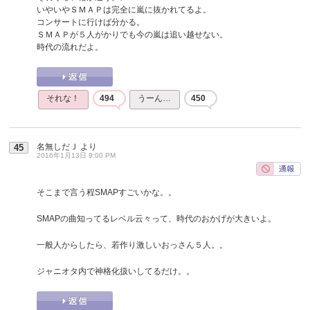
いやいやＳＭＡＰは完全に嵐に抜かれてるよ。
コンサートに行けば分かる。
ＳＭＡＰが５人がかりでも今の嵐は追い越せない。
時代の流れだよ。
それな！
494
うーん…
450
名無しだＪ
より
45
2016年1月13日 9:00 PM
そこまで言う程SMAPすごいかな。。
SMAPの曲知ってるレベル云々って、時代のおかげが大きいよ。
一般人からしたら、若作り激しいおっさん５人。。
ジャニオタ内で神格化扱いしてるだけ。。