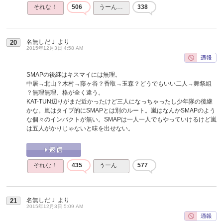
それな！
506
うーん…
338
名無しだＪ
より
20
2015年12月3日 4:58 AM
SMAPの後継はキスマイには無理。
中居→北山？木村→藤ヶ谷？香取→玉森？どうでもいい二人→舞祭組
？無理無理、格が全く違う。
KAT-TUN辺りがまだ近かったけど三人になっちゃったし少年隊の後継
かな。嵐はタイプ的にSMAPとは別のルート。嵐はなんかSMAPのよう
な個々のインパクトが無い。SMAPは一人一人でもやっていけるけど嵐
は五人がかりじゃないと味を出せない。
それな！
435
うーん…
577
名無しだＪ
より
21
2015年12月3日 5:09 AM