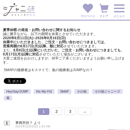
マイページ
ストア
メニュー
夏季休暇 の発送・お問い合わせに関するお知らせ
誠に勝手ながら、以下の期間を休業とさせていただきます。
2026年8月11日(火)~2026年8月16日(日)
休業中にいただきました、ご注文・お問い合わせにつきましては、
営業再開の8月17日(月)以降、順に対応
させていただきます。
また、
8月8日(土)以降にいただいた、ご注文・
お問い合わせにつきましても、
8月17日(月)以降に対応
させていただく場合がございます。
大変ご迷惑をおかけしますが、
何卒ご了承くださいますようお願い申し上げま
す。
SMAPの後継者はキスマイで、嵐の後継者はJUMPなの？
Hey!Say!JUMP
Kis-My-Ft2
SMAP
その他
その他ジャニーズ
嵐
2
3
→
1
事務所担？
より
1
2015年10月20日 1:03 AM