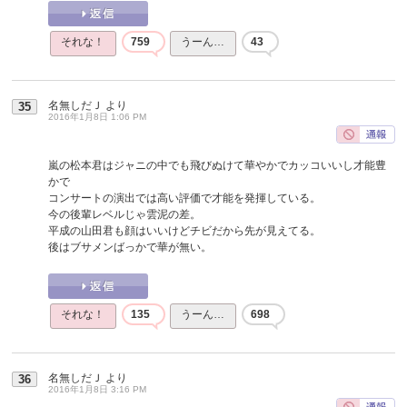
それな！
759
うーん…
43
名無しだＪ
より
35
2016年1月8日 1:06 PM
嵐の松本君はジャニの中でも飛びぬけて華やかでカッコいいし才能豊
かで
コンサートの演出では高い評価で才能を発揮している。
今の後輩レベルじゃ雲泥の差。
平成の山田君も顔はいいけどチビだから先が見えてる。
後はブサメンばっかで華が無い。
それな！
135
うーん…
698
名無しだＪ
より
36
2016年1月8日 3:16 PM