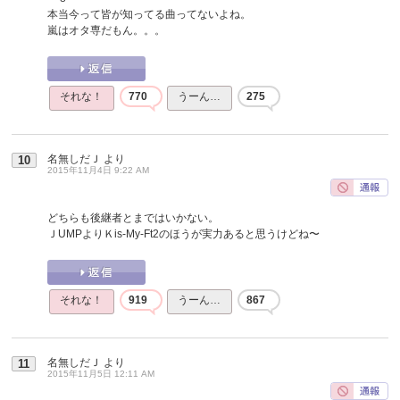
本当今って皆が知ってる曲ってないよね。
嵐はオタ専だもん。。。
それな！
770
うーん…
275
名無しだＪ
より
10
2015年11月4日 9:22 AM
どちらも後継者とまではいかない。
ＪUMPよりＫis-My-Ft2のほうが実力あると思うけどね〜
それな！
919
うーん…
867
名無しだＪ
より
11
2015年11月5日 12:11 AM