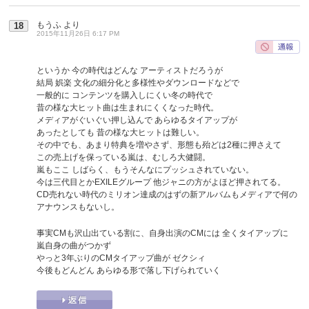
もうふ
より
18
2015年11月26日 6:17 PM
というか 今の時代はどんな アーティストだろうが
結局 娯楽 文化の細分化と多様性やダウンロードなどで
一般的に コンテンツを購入しにくい冬の時代で
昔の様な大ヒット曲は生まれにくくなった時代。
メディアがぐいぐい押し込んで あらゆるタイアップが
あったとしても 昔の様な大ヒットは難しい。
その中でも、あまり特典を増やさず、形態も殆どは2種に押さえて
この売上げを保っている嵐は、むしろ大健闘。
嵐もここ しばらく、もうそんなにプッシュされていない。
今は三代目とかEXILEグループ 他ジャニの方がよほど押されてる。
CD売れない時代のミリオン達成のはずの新アルバムもメディアで何の
アナウンスもないし。
事実CMも沢山出ている割に、自身出演のCMには 全くタイアップに
嵐自身の曲がつかず
やっと3年ぶりのCMタイアップ曲が ゼクシィ
今後もどんどん あらゆる形で落し下げられていく