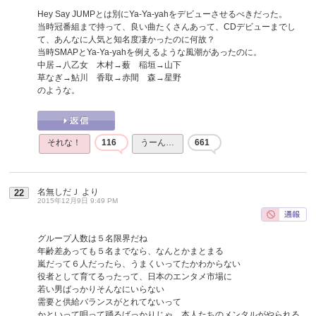
Hey Say JUMPとは別にYa-Ya-yahをデビューさせるべきだった。
当時冠番組まで持って、良い曲たくさんあって、CDデビューまでし
て、あんなに人気と知名度凄かったのに何故？
当時SMAPとYa-Ya-yahを例えるような風潮があったのに。
中居→八乙女 木村→薮 稲垣→山下
草なぎ→鮎川 香取→赤間 森→星野
のような。
それな！
116
うーん…
661
名無しだＪ
より
22
2015年12月9日 9:49 PM
グループ人数は５名限界だね
年齢差あっても５名までなら、なんとかまとまる
嵐だって６人だったら、うまくいってたかわからない
役者として育てるったって、日本のエンタメ市場に
若い男ばっかりそんなにいらない
需要と供給バランスがとれてないって
かといって唄って踊るばっかりじゃ、本人たちのメンタルがやられる