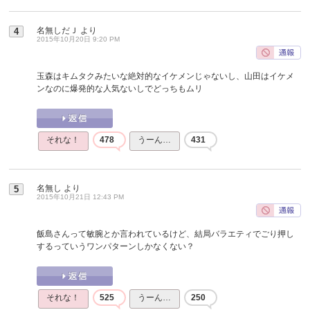
名無しだＪ
より
4
2015年10月20日 9:20 PM
玉森はキムタクみたいな絶対的なイケメンじゃないし、山田はイケメ
ンなのに爆発的な人気ないしでどっちもムリ
それな！
478
うーん…
431
名無し
より
5
2015年10月21日 12:43 PM
飯島さんって敏腕とか言われているけど、結局バラエティでごり押し
するっていうワンパターンしかなくない？
それな！
525
うーん…
250