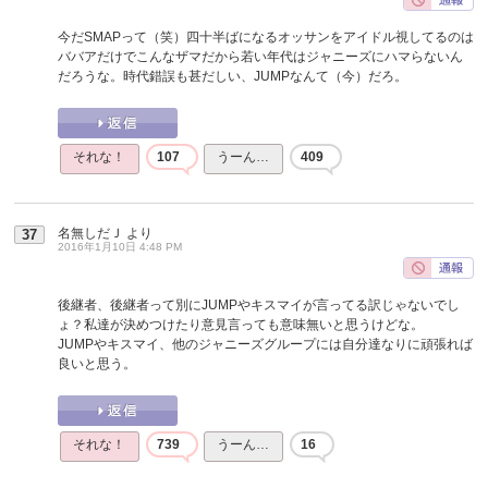
今だSMAPって（笑）四十半ばになるオッサンをアイドル視してるのは
ババアだけでこんなザマだから若い年代はジャニーズにハマらないん
だろうな。時代錯誤も甚だしい、JUMPなんて（今）だろ。
それな！
107
うーん…
409
名無しだＪ
より
37
2016年1月10日 4:48 PM
後継者、後継者って別にJUMPやキスマイが言ってる訳じゃないでし
ょ？私達が決めつけたり意見言っても意味無いと思うけどな。
JUMPやキスマイ、他のジャニーズグループには自分達なりに頑張れば
良いと思う。
それな！
739
うーん…
16