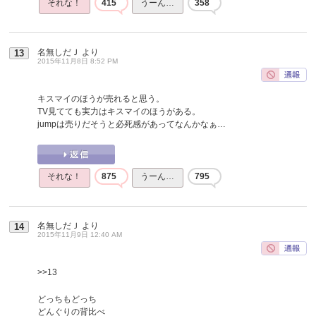
それな！
415
うーん…
358
名無しだＪ
より
13
2015年11月8日 8:52 PM
キスマイのほうが売れると思う。
TV見てても実力はキスマイのほうがある。
jumpは売りだそうと必死感があってなんかなぁ…
それな！
875
うーん…
795
名無しだＪ
より
14
2015年11月9日 12:40 AM
>>13
どっちもどっち
どんぐりの背比べ