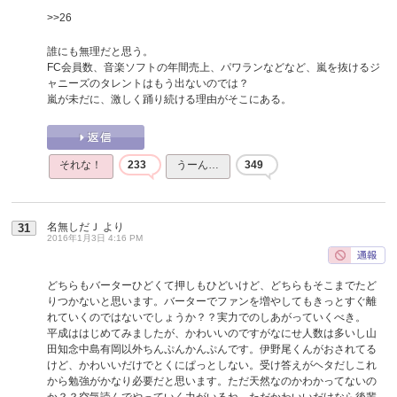
>>26
誰にも無理だと思う。
FC会員数、音楽ソフトの年間売上、パワランなどなど、嵐を抜けるジ
ャニーズのタレントはもう出ないのでは？
嵐が未だに、激しく踊り続ける理由がそこにある。
それな！
233
うーん…
349
名無しだＪ
より
31
2016年1月3日 4:16 PM
どちらもバーターひどくて押しもひどいけど、どちらもそこまでたど
りつかないと思います。バーターでファンを増やしてもきっとすぐ離
れていくのではないでしょうか？？実力でのしあがっていくべき。
平成ははじめてみましたが、かわいいのですがなにせ人数は多いし山
田知念中島有岡以外ちんぷんかんぷんです。伊野尾くんがおされてる
けど、かわいいだけでとくにぱっとしない。受け答えがヘタだしこれ
から勉強がかなり必要だと思います。ただ天然なのかわかってないの
か？？空気読んでやっていく力がいるね。ただかわいいだけなら後輩