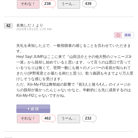
それな！
238
うーん…
439
名無しだＪ
より
42
2016年1月13日 1:25 AM
失礼を承知した上で、一般視聴者の感じることを言わせていただきま
す。
Hey! Say! JUMPはここに来て『山田涼介とその他大勢のジャニーズJr
一派』から脱却し始めていると思います。って言うのは悪口で言って
いるつもりは無くて、世間一般にも個々のメンバーの名前が知られて
きたり(伊野尾君とか最たる例だと思う)、歌う曲調も今までより万人受
けしそうな感じを受けます。
ただ、Kis-My-Ft2は舞祭組の影響で『前3人と後ろ4人』のイメージか
らの脱却が速かったんじゃないかなと。年齢的にも先に成長するのは
Kis-My-Ft2じゃないですかね。
それな！
462
うーん…
232