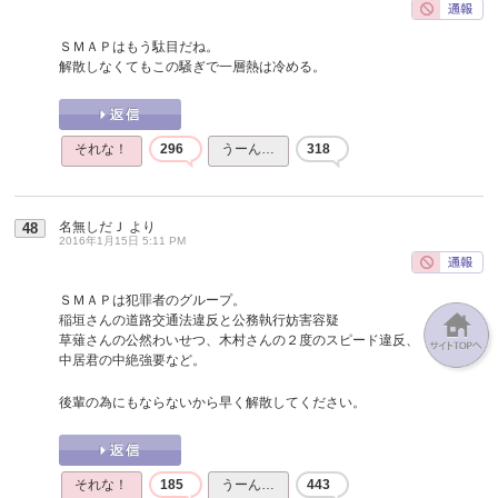
ＳＭＡＰはもう駄目だね。
解散しなくてもこの騒ぎで一層熱は冷める。
それな！
296
うーん…
318
名無しだＪ
より
48
2016年1月15日 5:11 PM
ＳＭＡＰは犯罪者のグループ。
稲垣さんの道路交通法違反と公務執行妨害容疑
草薙さんの公然わいせつ、木村さんの２度のスピード違反、
中居君の中絶強要など。
後輩の為にもならないから早く解散してください。
それな！
185
うーん…
443