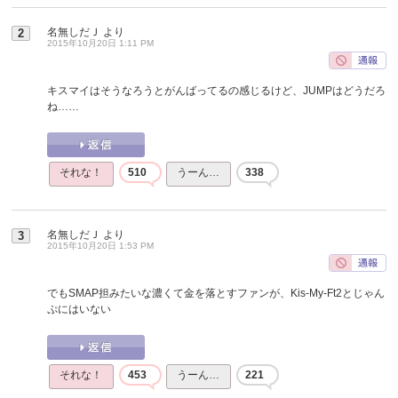
名無しだＪ
より
2
2015年10月20日 1:11 PM
キスマイはそうなろうとがんばってるの感じるけど、JUMPはどうだろ
ね……
それな！
510
うーん…
338
名無しだＪ
より
3
2015年10月20日 1:53 PM
でもSMAP担みたいな濃くて金を落とすファンが、Kis-My-Ft2とじゃん
ぷにはいない
それな！
453
うーん…
221