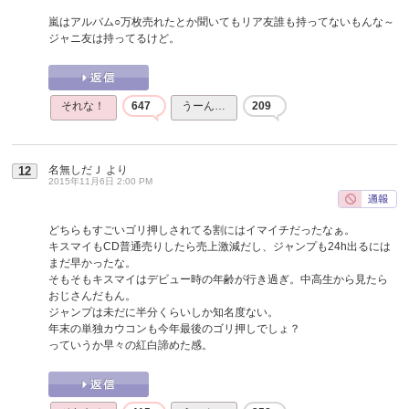
嵐はアルバム○万枚売れたとか聞いてもリア友誰も持ってないもんな～
ジャニ友は持ってるけど。
それな！
647
うーん…
209
名無しだＪ
より
12
2015年11月6日 2:00 PM
どちらもすごいゴリ押しされてる割にはイマイチだったなぁ。
キスマイもCD普通売りしたら売上激減だし、ジャンプも24h出るには
まだ早かったな。
そもそもキスマイはデビュー時の年齢が行き過ぎ。中高生から見たら
おじさんだもん。
ジャンプは未だに半分くらいしか知名度ない。
年末の単独カウコンも今年最後のゴリ押しでしょ？
っていうか早々の紅白諦めた感。