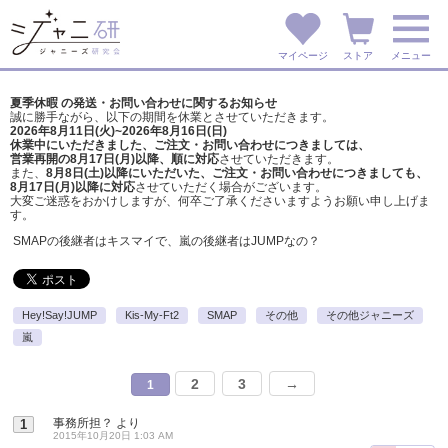
マイページ
ストア
メニュー
夏季休暇 の発送・お問い合わせに関するお知らせ
誠に勝手ながら、以下の期間を休業とさせていただきます。
2026年8月11日(火)~2026年8月16日(日)
休業中にいただきました、ご注文・お問い合わせにつきましては、
営業再開の8月17日(月)以降、順に対応
させていただきます。
また、
8月8日(土)以降にいただいた、ご注文・
お問い合わせにつきましても、
8月17日(月)以降に対応
させていただく場合がございます。
大変ご迷惑をおかけしますが、
何卒ご了承くださいますようお願い申し上げま
す。
SMAPの後継者はキスマイで、嵐の後継者はJUMPなの？
Hey!Say!JUMP
Kis-My-Ft2
SMAP
その他
その他ジャニーズ
嵐
2
3
→
1
事務所担？
より
1
2015年10月20日 1:03 AM