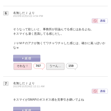
名無しだＪ
より
6
2015年10月21日 4:54 PM
そうなって欲しいと、事務所が目論んでる感じはあるよね。
キスマイも凄く意識してる感じだし。
ＪＵＭＰのアクが無くてワチャワチャした感じは、確かに嵐っぽいか
なｗ
それな！
707
うーん…
159
名無しだＪ
より
7
2015年10月26日 12:11 AM
キスマイがSMAPのギスギス感を見事引き継いでよね