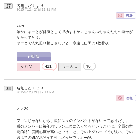
名無しだＪ
より
27
2015年12月27日 11:31 PM
>>26
確かにゆーとが俳優として成功するかにじゃんぷちゃんたちの運命が
かかってそう。
ゆーとで人気掘り起こさないと、永遠に山田の1枚看板…
それな！
411
うーん…
96
名無しだＪ
より
28
2015年12月29日 2:14 PM
＞＞20
ファンじゃないから、嵐に個々のインパクトがないって思うだけ。
嵐のメンバーは毎年パワラン上位に入ってるということは、全員の世
間的認知度関心度が高いということ。その上グループでも強い。その
辺は昔のSMAPだって同じだったでしょーが。