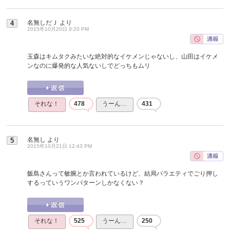
名無しだＪ
より
4
2015年10月20日 9:20 PM
玉森はキムタクみたいな絶対的なイケメンじゃないし、山田はイケメ
ンなのに爆発的な人気ないしでどっちもムリ
それな！
478
うーん…
431
名無し
より
5
2015年10月21日 12:43 PM
飯島さんって敏腕とか言われているけど、結局バラエティでごり押し
するっていうワンパターンしかなくない？
それな！
525
うーん…
250