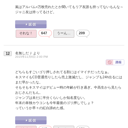
嵐はアルバム○万枚売れたとか聞いてもリア友誰も持ってないもんな～
ジャニ友は持ってるけど。
それな！
647
うーん…
209
名無しだＪ
より
12
2015年11月6日 2:00 PM
どちらもすごいゴリ押しされてる割にはイマイチだったなぁ。
キスマイもCD普通売りしたら売上激減だし、ジャンプも24h出るには
まだ早かったな。
そもそもキスマイはデビュー時の年齢が行き過ぎ。中高生から見たら
おじさんだもん。
ジャンプは未だに半分くらいしか知名度ない。
年末の単独カウコンも今年最後のゴリ押しでしょ？
っていうか早々の紅白諦めた感。