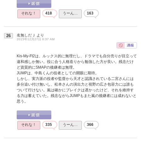
それな！
418
うーん…
163
名無しだＪ
より
26
2015年12月27日 6:37 AM
Kis-My-Ft2は、ルックス的に無理だし、ドラマでも自分売りが目立って
違和感しか無い。役に合う人格造りから勉強した方が良い。残念だけ
ど資質的にSMAPの後継者は無理。
JUMPは、中島くんの役者としての開眼に期待。
しかし、実力派の役者や監督から天才と認識されている二宮さんには
多分追い付け無いし、松本さんの演出力と視野の広さ包容力には誰も
ついて行けない。嵐は確かにブレイクは遅かったけど、それを維持す
る力は蓄えていた。残念ながらJUMPもまた嵐の後継者には成れないと
思う。
それな！
335
うーん…
366