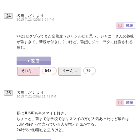
名無しだＪ
より
24
2015年12月25日 3:24 PM
>>23
セクゾってまた全然違うジャンルだと思う。ジャニーさんの趣味
が強すぎて、新規が付きにくいけど、強烈なジャニヲタには愛される
感じ。
それな！
548
うーん…
79
名無しだＪ
より
25
2015年12月26日 11:41 PM
私はJUMPもキスマイも好き。
ちょっと、前までは学校ではキスマイの方が人気あったけど最近は
JUMP好きって言っている人が増えた気がする。
24時間の影響だと思うけど。