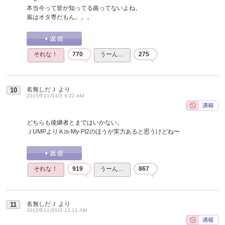
本当今って皆が知ってる曲ってないよね。
嵐はオタ専だもん。。。
それな！
770
うーん…
275
名無しだＪ
より
10
2015年11月4日 9:22 AM
どちらも後継者とまではいかない。
ＪUMPよりＫis-My-Ft2のほうが実力あると思うけどね〜
それな！
919
うーん…
867
名無しだＪ
より
11
2015年11月5日 12:11 AM