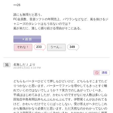
>>26
誰にも無理だと思う。
FC会員数、音楽ソフトの年間売上、パワランなどなど、嵐を抜けるジ
ャニーズのタレントはもう出ないのでは？
嵐が未だに、激しく踊り続ける理由がそこにある。
それな！
233
うーん…
349
名無しだＪ
より
31
2016年1月3日 4:16 PM
どちらもバーターひどくて押しもひどいけど、どちらもそこまでたど
りつかないと思います。バーターでファンを増やしてもきっとすぐ離
れていくのではないでしょうか？？実力でのしあがっていくべき。
平成ははじめてみましたが、かわいいのですがなにせ人数は多いし山
田知念中島有岡以外ちんぷんかんぷんです。伊野尾くんがおされてる
けど、かわいいだけでとくにぱっとしない。受け答えがヘタだしこれ
から勉強がかなり必要だと思います。ただ天然なのかわかってないの
か？？空気読んでやっていく力がいるね。ただかわいいだけなら後輩