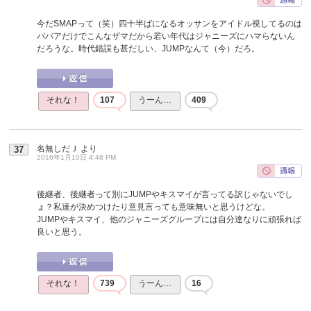
今だSMAPって（笑）四十半ばになるオッサンをアイドル視してるのは
ババアだけでこんなザマだから若い年代はジャニーズにハマらないん
だろうな。時代錯誤も甚だしい、JUMPなんて（今）だろ。
それな！
107
うーん…
409
名無しだＪ
より
37
2016年1月10日 4:48 PM
後継者、後継者って別にJUMPやキスマイが言ってる訳じゃないでし
ょ？私達が決めつけたり意見言っても意味無いと思うけどな。
JUMPやキスマイ、他のジャニーズグループには自分達なりに頑張れば
良いと思う。
それな！
739
うーん…
16