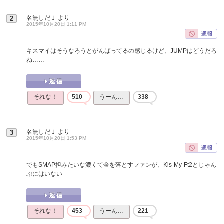
名無しだＪ
より
2
2015年10月20日 1:11 PM
キスマイはそうなろうとがんばってるの感じるけど、JUMPはどうだろ
ね……
それな！
510
うーん…
338
名無しだＪ
より
3
2015年10月20日 1:53 PM
でもSMAP担みたいな濃くて金を落とすファンが、Kis-My-Ft2とじゃん
ぷにはいない
それな！
453
うーん…
221