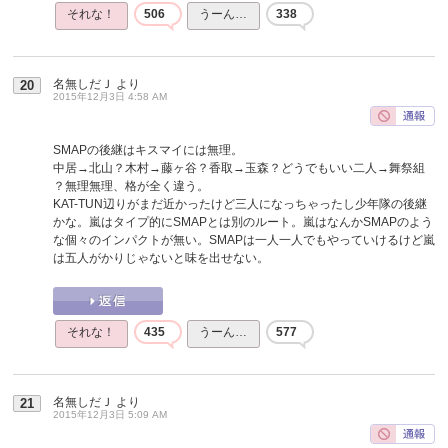
それな！
506
うーん…
338
名無しだＪ
より
20
2015年12月3日 4:58 AM
SMAPの後継はキスマイには無理。
中居→北山？木村→藤ヶ谷？香取→玉森？どうでもいい二人→舞祭組
？無理無理、格が全く違う。
KAT-TUN辺りがまだ近かったけど三人になっちゃったし少年隊の後継
かな。嵐はタイプ的にSMAPとは別のルート。嵐はなんかSMAPのよう
な個々のインパクトが無い。SMAPは一人一人でもやっていけるけど嵐
は五人がかりじゃないと味を出せない。
それな！
435
うーん…
577
名無しだＪ
より
21
2015年12月3日 5:09 AM