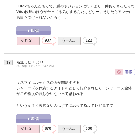
JUMPちゃんたちって、嵐のポジションに行くより、仲良くまったりな
V6の後釜のほうが合ってる気がするんだけどなー。そしたらアンチに
も目をつけられないだろうし。
それな！
937
うーん…
122
名無しだＪ
より
17
2015年11月26日 3:42 AM
キスマイはルックスの面が問題すぎる
ジャニーズを代表するアイドルとして紹介されたら、ジャニーズ全体
がこの程度の顔しかいないって思われる
というか全く興味ない人はすでに思ってるよテレビ見てて
それな！
876
うーん…
336