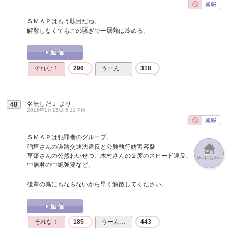
ＳＭＡＰはもう駄目だね。
解散しなくてもこの騒ぎで一層熱は冷める。
それな！
296
うーん…
318
名無しだＪ
より
48
2016年1月15日 5:11 PM
ＳＭＡＰは犯罪者のグループ。
稲垣さんの道路交通法違反と公務執行妨害容疑
草薙さんの公然わいせつ、木村さんの２度のスピード違反、
中居君の中絶強要など。
後輩の為にもならないから早く解散してください。
それな！
185
うーん…
443