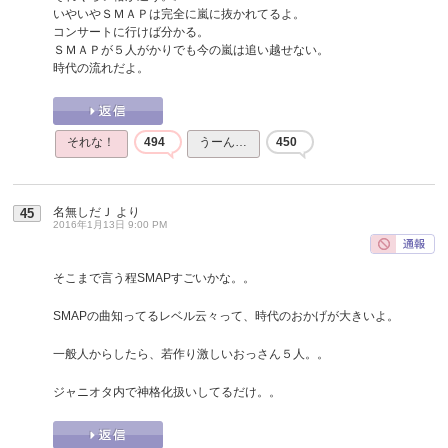
いやいやＳＭＡＰは完全に嵐に抜かれてるよ。
コンサートに行けば分かる。
ＳＭＡＰが５人がかりでも今の嵐は追い越せない。
時代の流れだよ。
それな！
494
うーん…
450
名無しだＪ
より
45
2016年1月13日 9:00 PM
そこまで言う程SMAPすごいかな。。
SMAPの曲知ってるレベル云々って、時代のおかげが大きいよ。
一般人からしたら、若作り激しいおっさん５人。。
ジャニオタ内で神格化扱いしてるだけ。。