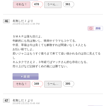
それな！
478
うーん…
361
名無しだＪ
より
46
2016年1月14日 1:36 PM
ＳＭＡＰは落ち目だよ。
年齢的にも先は無いし、映画やドラマもコケてる。
中居、草薙は今は良くても解散すれば間違いなく４人とも
お払い箱でしよ。
若いジャニはもうすぐ後ろまで来てて追い抜かれるのは目に見えてる
し
キムタクでさえ２，３年経てばマッチさん的な存在になる。
売り上げなど記録ずくめの嵐には勝てない。
それな！
349
うーん…
395
名無しだＪ
より
47
2016年1月15日 8:48 AM