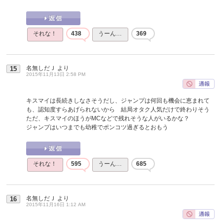
それな！
438
うーん…
369
名無しだＪ
より
15
2015年11月13日 2:58 PM
キスマイは長続きしなさそうだし、ジャンプは何回も機会に恵まれて
も、認知度すらあげられないから 結局オタク人気だけで終わりそう
ただ、キスマイのほうがMCなどで残れそうな人がいるかな？
ジャンプはいつまでも幼稚でポンコツ過ぎるとおもう
それな！
595
うーん…
685
名無しだＪ
より
16
2015年11月16日 1:12 AM