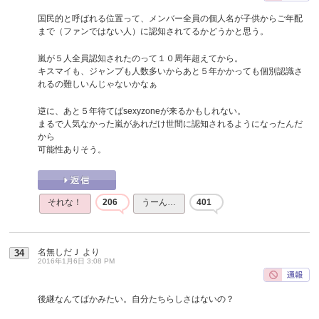
国民的と呼ばれる位置って、メンバー全員の個人名が子供からご年配
まで（ファンではない人）に認知されてるかどうかと思う。
嵐が５人全員認知されたのって１０周年超えてから。
キスマイも、ジャンプも人数多いからあと５年かかっても個別認識さ
れるの難しいんじゃないかなぁ
逆に、あと５年待てばsexyzoneが来るかもしれない。
まるで人気なかった嵐があれだけ世間に認知されるようになったんだ
から
可能性ありそう。
それな！
206
うーん…
401
名無しだＪ
より
34
2016年1月6日 3:08 PM
後継なんてばかみたい。自分たちらしさはないの？