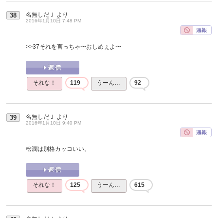
名無しだＪ
より
38
2016年1月10日 7:48 PM
>>37
それを言っちゃ〜おしめぇよ〜
それな！
119
うーん…
92
名無しだＪ
より
39
2016年1月10日 9:40 PM
松潤は別格カッコいい。
それな！
125
うーん…
615