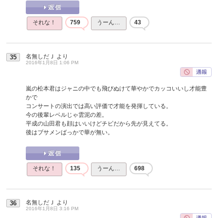
それな！
759
うーん…
43
名無しだＪ
より
35
2016年1月8日 1:06 PM
嵐の松本君はジャニの中でも飛びぬけて華やかでカッコいいし才能豊
かで
コンサートの演出では高い評価で才能を発揮している。
今の後輩レベルじゃ雲泥の差。
平成の山田君も顔はいいけどチビだから先が見えてる。
後はブサメンばっかで華が無い。
それな！
135
うーん…
698
名無しだＪ
より
36
2016年1月8日 3:16 PM