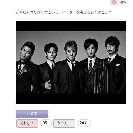
どちらもゴリ押しすごいし、バーターを考えるとそゆこと？
それな！
95
うーん…
203