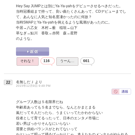
Hey Say JUMPとは別にYa-Ya-yahをデビューさせるべきだった。
当時冠番組まで持って、良い曲たくさんあって、CDデビューまでし
て、あんなに人気と知名度凄かったのに何故？
当時SMAPとYa-Ya-yahを例えるような風潮があったのに。
中居→八乙女 木村→薮 稲垣→山下
草なぎ→鮎川 香取→赤間 森→星野
のような。
それな！
116
うーん…
661
名無しだＪ
より
22
2015年12月9日 9:49 PM
グループ人数は５名限界だね
年齢差あっても５名までなら、なんとかまとまる
嵐だって６人だったら、うまくいってたかわからない
役者として育てるったって、日本のエンタメ市場に
若い男ばっかりそんなにいらない
需要と供給バランスがとれてないって
かといって唄って踊るばっかりじゃ、本人たちのメンタルがやられる