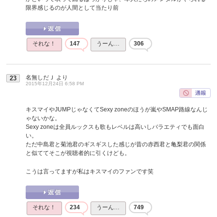
限界感じるのが人間として当たり前
それな！
147
うーん…
306
名無しだＪ
より
23
2015年12月24日 6:58 PM
キスマイやJUMPじゃなくてSexy zoneのほうが嵐やSMAP路線なんじ
ゃないかな。
Sexy zoneは全員ルックスも歌もレベルは高いしバラエティでも面白
い。
ただ中島君と菊池君のギスギスした感じが昔の赤西君と亀梨君の関係
と似ててそこが視聴者的に引くけども。
こうは言ってますが私はキスマイのファンです笑
それな！
234
うーん…
749