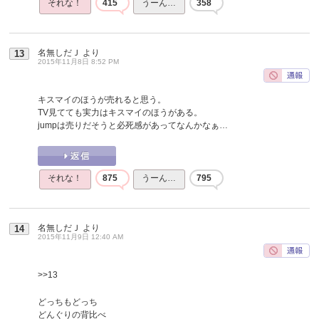
それな！
415
うーん…
358
名無しだＪ
より
13
2015年11月8日 8:52 PM
キスマイのほうが売れると思う。
TV見てても実力はキスマイのほうがある。
jumpは売りだそうと必死感があってなんかなぁ…
それな！
875
うーん…
795
名無しだＪ
より
14
2015年11月9日 12:40 AM
>>13
どっちもどっち
どんぐりの背比べ