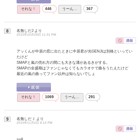
それな！
446
うーん…
367
名無しだJ
より
8
2015年10月29日 11:31 PM
アッくんが中居の窓に出たときに中居君が光GENJIは別格といってい
たけど
SMAPと嵐の売れ方の間にも大きな溝があるきがする。
SMAPの全盛期はファンじゃなくてもカラオケで曲をうたえたけど
最近の嵐の曲ってファン以外は知らないでしょ
それな！
1069
うーん…
291
名無しだＪ
より
9
2015年11月2日 8:15 PM
>>8