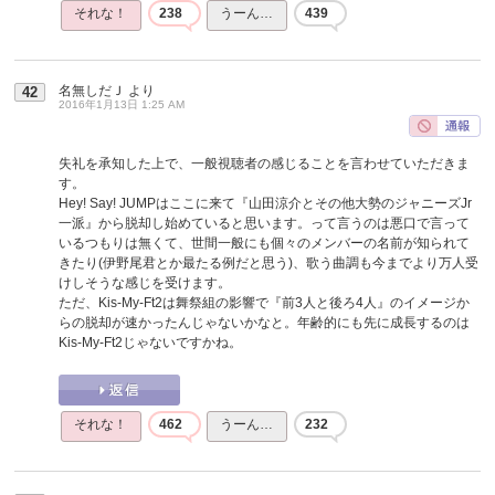
それな！
238
うーん…
439
名無しだＪ
より
42
2016年1月13日 1:25 AM
失礼を承知した上で、一般視聴者の感じることを言わせていただきま
す。
Hey! Say! JUMPはここに来て『山田涼介とその他大勢のジャニーズJr
一派』から脱却し始めていると思います。って言うのは悪口で言って
いるつもりは無くて、世間一般にも個々のメンバーの名前が知られて
きたり(伊野尾君とか最たる例だと思う)、歌う曲調も今までより万人受
けしそうな感じを受けます。
ただ、Kis-My-Ft2は舞祭組の影響で『前3人と後ろ4人』のイメージか
らの脱却が速かったんじゃないかなと。年齢的にも先に成長するのは
Kis-My-Ft2じゃないですかね。
それな！
462
うーん…
232