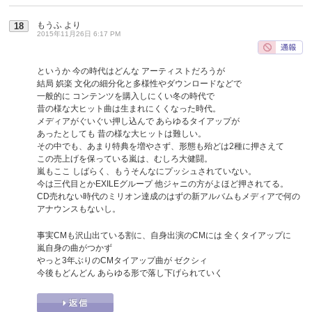
もうふ
より
18
2015年11月26日 6:17 PM
というか 今の時代はどんな アーティストだろうが
結局 娯楽 文化の細分化と多様性やダウンロードなどで
一般的に コンテンツを購入しにくい冬の時代で
昔の様な大ヒット曲は生まれにくくなった時代。
メディアがぐいぐい押し込んで あらゆるタイアップが
あったとしても 昔の様な大ヒットは難しい。
その中でも、あまり特典を増やさず、形態も殆どは2種に押さえて
この売上げを保っている嵐は、むしろ大健闘。
嵐もここ しばらく、もうそんなにプッシュされていない。
今は三代目とかEXILEグループ 他ジャニの方がよほど押されてる。
CD売れない時代のミリオン達成のはずの新アルバムもメディアで何の
アナウンスもないし。
事実CMも沢山出ている割に、自身出演のCMには 全くタイアップに
嵐自身の曲がつかず
やっと3年ぶりのCMタイアップ曲が ゼクシィ
今後もどんどん あらゆる形で落し下げられていく