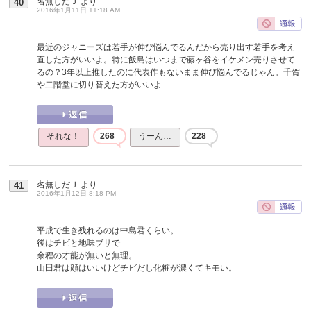
名無しだＪ
より
40
2016年1月11日 11:18 AM
最近のジャニーズは若手が伸び悩んでるんだから売り出す若手を考え
直した方がいいよ。特に飯島はいつまで藤ヶ谷をイケメン売りさせて
るの？3年以上推したのに代表作もないまま伸び悩んでるじゃん。千賀
や二階堂に切り替えた方がいいよ
それな！
268
うーん…
228
名無しだＪ
より
41
2016年1月12日 8:18 PM
平成で生き残れるのは中島君くらい。
後はチビと地味ブサで
余程の才能が無いと無理。
山田君は顔はいいけどチビだし化粧が濃くてキモい。