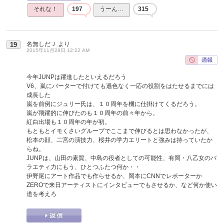
それな！
197
うーん…
315
名無しだＪ
より
19
2015年11月28日 12:22 AM
今年JUNPは躍進したといえるだろう
V6、嵐にバーターで付けても遜色なく一応の役割をはたせるまでには
成長した
嵐を前例にジュリー氏は、１０周年を機に仕掛けてくるだろう。
嵐が飛躍的に伸びたのも１０周年の前々年から。
紅白出場も１０周年の年が初。
もともとイモくさいグループでここまで伸びるとは思わなかったが、
松本の顔、二宮の演技力、桜井の学力エリートと強みは持っていたか
らね。
JUNPは、山田の素質、中島の役者としての可能性、有岡・八乙女のバ
ラエティ力にもう、ひとつふたつ何か・・
伊野尾にアート作品でも作らせるか、岡本にCNNでレポーターか
ZEROで来日アーティストにインタビューでもさせるか、など何か使い
道を考えろ