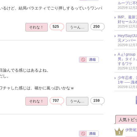
ループに不
2025年12月
いるけど、結局バラエティでごり押しするっていうワンパ
IMP.、最
好セールス
2025年12月
525
250
それな！
うーん…
Hey!Sa
元メンバー
2025年12月
Aぇ! gr
男』タイト
するワケ
2025年12月
目論んでる感じはあるよね。
だし。
少年忍者、
1年 ── 
2025年12月
ワチャした感じは、確かに嵐っぽいかなｗ
707
159
それな！
うーん…
人気トピ
伊野尾