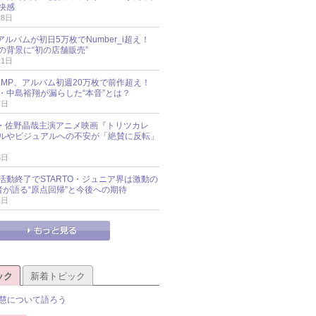
快感
28日
新アルバムが初日5万枚でNumber_i超え！
の背景に“初の店舗販売”
21日
y!JUMP、アルバム初週20万枚で前作超え！
・中島裕翔が漏らした“本音”とは？
7日
oup・佐野晶哉主演アニメ映画『トリツカレ
ルやビジュアルへの不安が「絶賛に反転」
3日
活動終了でSTARTO・ジュニア界は激動の
識者が語る“原点回帰”と今後への期待
1日
ック
新着トピック
慧について語ろう