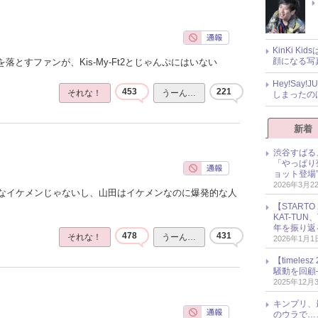
KinKi K
顔になる写
落とすファンが、Kis-My-Ft2とじゃんぷにはいない
Hey!Sa
453
221
それな！
うーん…
しまったの
新着
渋谷すばる
「やっぱり
ョット登場
2026年3月2
なイケメンじゃないし、山田はイケメンなのに爆発的な人
【START
KAT-TU
年を振り返
478
431
それな！
うーん…
2026年1月1
【timel
騒動を回顧
2025年12月
キンプリ、
のウラで…