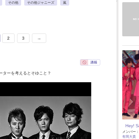
その他
その他ジャニーズ
嵐
2
3
→
ーターを考えるとそゆこと？
Hey! 
メンバー
有岡大貴