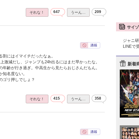
647
209
それな！
うーん…
サイゾ
ジャニ研
LINE
る割にはイマイチだったなぁ。
上激減だし、ジャンプも24h出るにはまだ早かったな。
新着
の年齢が行き過ぎ。中高生から見たらおじさんだもん。
か知名度ない。
のゴリ押しでしょ？
。
415
358
それな！
うーん…