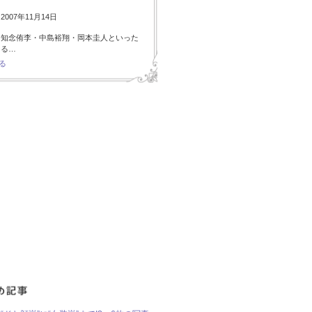
007年11月14日
・知念侑李・中島裕翔・岡本圭人といった
ある…
る