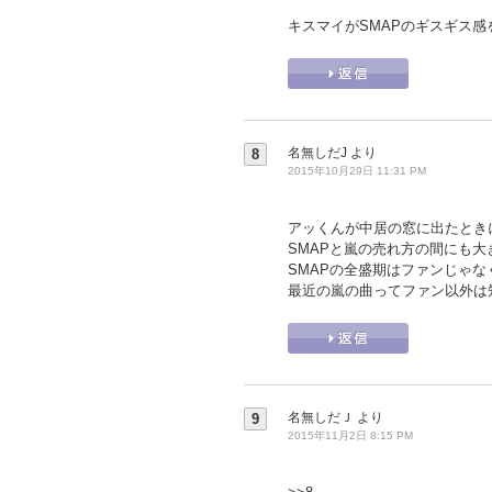
キスマイがSMAPのギスギス
名無しだJ
より
8
2015年10月29日 11:31 PM
アッくんが中居の窓に出たときに
SMAPと嵐の売れ方の間にも
SMAPの全盛期はファンじゃ
最近の嵐の曲ってファン以外は
名無しだＪ
より
9
2015年11月2日 8:15 PM