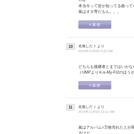
>>8
本当今って皆が知ってる曲って
嵐はオタ専だもん。。。
名無しだＪ
より
10
2015年11月4日 9:22 AM
どちらも後継者とまではいかな
ＪUMPよりＫis-My-Ft2の
名無しだＪ
より
11
2015年11月5日 12:11 AM
嵐はアルバム○万枚売れたとか
るけど。