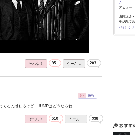
介
デビュー：2
山田涼介
年少組で
詳しく見
95
203
それな！
うーん…
ってるの感じるけど、JUMPはどうだろね……
510
338
それな！
うーん…