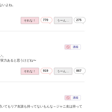
ないよね。
770
275
それな！
うーん…
い。
ほうが実力あると思うけどね〜
919
867
それな！
うーん…
聞いてもリア友誰も持ってないもんな～ジャニ友は持って