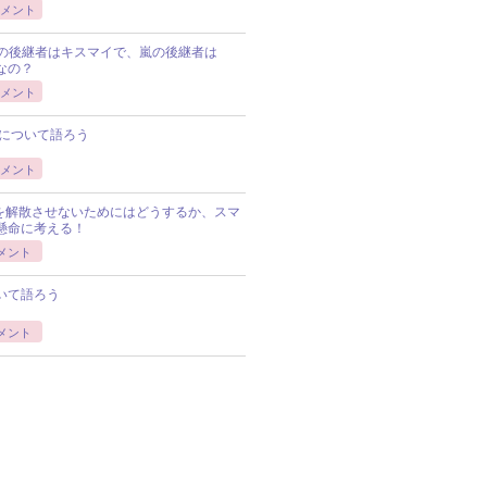
メント
Pの後継者はキスマイで、嵐の後継者は
Pなの？
メント
について語ろう
メント
Pを解散させないためにはどうするか、スマ
懸命に考える！
メント
いて語ろう
メント