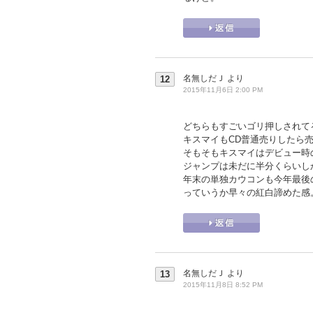
名無しだＪ
より
12
2015年11月6日 2:00 PM
どちらもすごいゴリ押しされて
キスマイもCD普通売りしたら売
そもそもキスマイはデビュー時
ジャンプは未だに半分くらいし
年末の単独カウコンも今年最後
っていうか早々の紅白諦めた感
名無しだＪ
より
13
2015年11月8日 8:52 PM