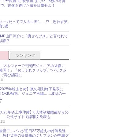
“ドヤ顔嵐”に“女装嵐”まで!? 6枚の写真
で、進化を遂げた嵐を目撃せよ！
idsはいつだって“2人の世界”……!? 思わず笑
真5選
y!JUMP山田涼介に「痩せろブス」と言われて
は誰？
ランキング
、マネジャーで元関西ジュニアの近影に
菊岡！」『おしゃれクリップ』“バックシ
”で再び話題に
2日
O 2025年総まとめ】嵐の活動終了発表に
N、TOKIO解散、ジュニア再編……波乱の一
る
日
esz 2025年炎上事件簿】8人体制始動後からの
――公式サイトで謝罪文発表も
31日
最新アルバムが初日22万超えの好調発進
…狩野英孝の提供曲めぐりファンが先輩グ