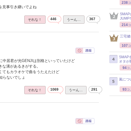
238
コ
感を見事引き継いでよね
SMA
JUM
446
367
それな！
うーん…
214
コ
三宅健
107
コ
SMA
中居君が光GENJIは別格といっていたけど
オタが
大きな溝があるきがする。
94
コ
なくてもカラオケで曲をうたえたけど
知らないでしょ
嵐につ
93
1069
291
コ
それな！
うーん…