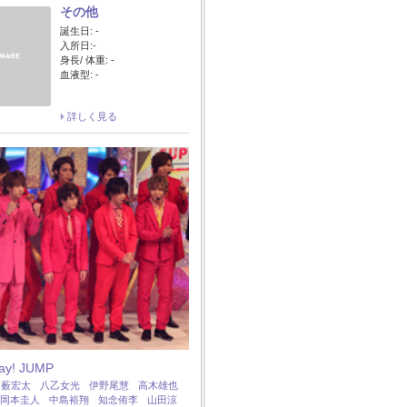
その他
誕生日: -
入所日:-
身長/ 体重: -
血液型: -
詳しく見る
Say! JUMP
：
薮宏太
八乙女光
伊野尾慧
高木雄也
岡本圭人
中島裕翔
知念侑李
山田涼