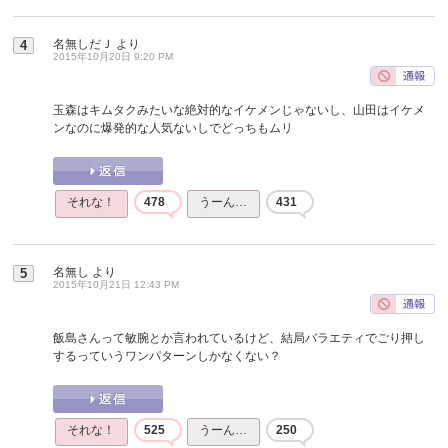
名無しだＪ
より
4
2015年10月20日 9:20 PM
玉森はキムタクみたいな絶対的なイケメンじゃないし、山田はイケメ
ンなのに爆発的な人気ないしでどっちもムリ
それな！
478
うーん…
431
名無し
より
5
2015年10月21日 12:43 PM
飯島さんって敏腕とか言われているけど、結局バラエティでごり押し
するっていうワンパターンしかなくない？
それな！
525
うーん…
250