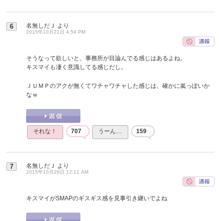
名無しだＪ
より
6
2015年10月21日 4:54 PM
そうなって欲しいと、事務所が目論んでる感じはあるよね。
キスマイも凄く意識してる感じだし。
ＪＵＭＰのアクが無くてワチャワチャした感じは、確かに嵐っぽいか
なｗ
それな！
707
うーん…
159
名無しだＪ
より
7
2015年10月26日 12:11 AM
キスマイがSMAPのギスギス感を見事引き継いでよね