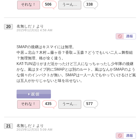
それな！
506
うーん…
338
名無しだＪ
より
20
2015年12月3日 4:58 AM
SMAPの後継はキスマイには無理。
中居→北山？木村→藤ヶ谷？香取→玉森？どうでもいい二人→舞祭組
？無理無理、格が全く違う。
KAT-TUN辺りがまだ近かったけど三人になっちゃったし少年隊の後継
かな。嵐はタイプ的にSMAPとは別のルート。嵐はなんかSMAPのよう
な個々のインパクトが無い。SMAPは一人一人でもやっていけるけど嵐
は五人がかりじゃないと味を出せない。
それな！
435
うーん…
577
名無しだＪ
より
21
2015年12月3日 5:09 AM