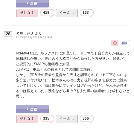
それな！
418
うーん…
163
名無しだＪ
より
26
2015年12月27日 6:37 AM
Kis-My-Ft2は、ルックス的に無理だし、ドラマでも自分売りが目立って
違和感しか無い。役に合う人格造りから勉強した方が良い。残念だけ
ど資質的にSMAPの後継者は無理。
JUMPは、中島くんの役者としての開眼に期待。
しかし、実力派の役者や監督から天才と認識されている二宮さんには
多分追い付け無いし、松本さんの演出力と視野の広さ包容力には誰も
ついて行けない。嵐は確かにブレイクは遅かったけど、それを維持す
る力は蓄えていた。残念ながらJUMPもまた嵐の後継者には成れないと
思う。
それな！
335
うーん…
366