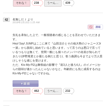
それな！
238
うーん…
439
名無しだＪ
より
42
2016年1月13日 1:25 AM
失礼を承知した上で、一般視聴者の感じることを言わせていただきま
す。
Hey! Say! JUMPはここに来て『山田涼介とその他大勢のジャニーズJr
一派』から脱却し始めていると思います。って言うのは悪口で言って
いるつもりは無くて、世間一般にも個々のメンバーの名前が知られて
きたり(伊野尾君とか最たる例だと思う)、歌う曲調も今までより万人受
けしそうな感じを受けます。
ただ、Kis-My-Ft2は舞祭組の影響で『前3人と後ろ4人』のイメージか
らの脱却が速かったんじゃないかなと。年齢的にも先に成長するのは
Kis-My-Ft2じゃないですかね。
それな！
462
うーん…
232