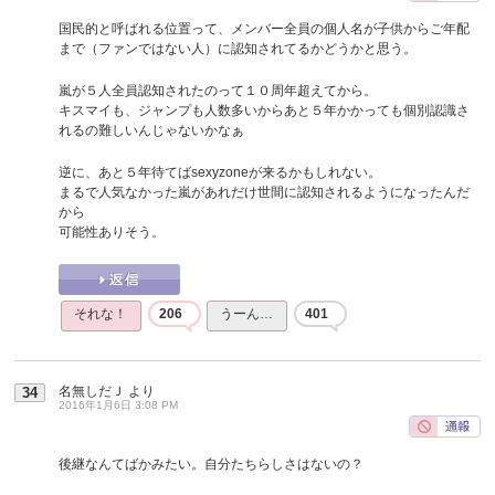
国民的と呼ばれる位置って、メンバー全員の個人名が子供からご年配
まで（ファンではない人）に認知されてるかどうかと思う。
嵐が５人全員認知されたのって１０周年超えてから。
キスマイも、ジャンプも人数多いからあと５年かかっても個別認識さ
れるの難しいんじゃないかなぁ
逆に、あと５年待てばsexyzoneが来るかもしれない。
まるで人気なかった嵐があれだけ世間に認知されるようになったんだ
から
可能性ありそう。
それな！
206
うーん…
401
名無しだＪ
より
34
2016年1月6日 3:08 PM
後継なんてばかみたい。自分たちらしさはないの？