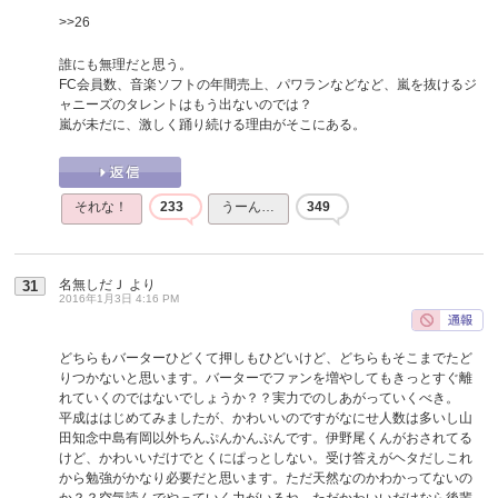
>>26
誰にも無理だと思う。
FC会員数、音楽ソフトの年間売上、パワランなどなど、嵐を抜けるジ
ャニーズのタレントはもう出ないのでは？
嵐が未だに、激しく踊り続ける理由がそこにある。
それな！
233
うーん…
349
名無しだＪ
より
31
2016年1月3日 4:16 PM
どちらもバーターひどくて押しもひどいけど、どちらもそこまでたど
りつかないと思います。バーターでファンを増やしてもきっとすぐ離
れていくのではないでしょうか？？実力でのしあがっていくべき。
平成ははじめてみましたが、かわいいのですがなにせ人数は多いし山
田知念中島有岡以外ちんぷんかんぷんです。伊野尾くんがおされてる
けど、かわいいだけでとくにぱっとしない。受け答えがヘタだしこれ
から勉強がかなり必要だと思います。ただ天然なのかわかってないの
か？？空気読んでやっていく力がいるね。ただかわいいだけなら後輩