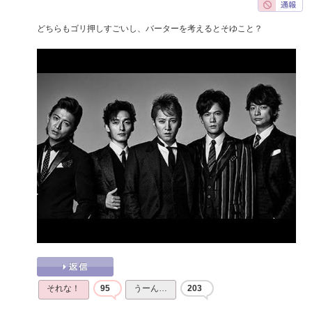
どちらもゴリ押しすごいし、バーターを考えるとそゆこと？
それな！
95
うーん…
203