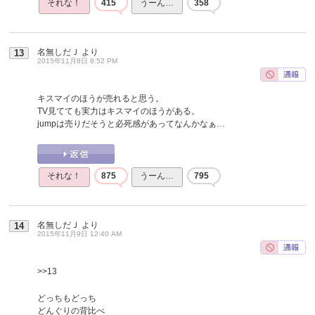
それな！
415
うーん…
358
名無しだＪ
より
13
2015年11月8日 8:52 PM
キスマイのほうが売れると思う。
TV見てても実力はキスマイのほうがある。
jumpは売りだそうと必死感があってなんかなぁ…
それな！
875
うーん…
795
名無しだＪ
より
14
2015年11月9日 12:40 AM
>>13
どっちもどっち
どんぐりの背比べ