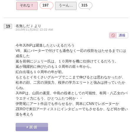
それな！
197
うーん…
315
名無しだＪ
より
19
2015年11月28日 12:22 AM
今年JUNPは躍進したといえるだろう
V6、嵐にバーターで付けても遜色なく一応の役割をはたせるまでには
成長した
嵐を前例にジュリー氏は、１０周年を機に仕掛けてくるだろう。
嵐が飛躍的に伸びたのも１０周年の前々年から。
紅白出場も１０周年の年が初。
もともとイモくさいグループでここまで伸びるとは思わなかったが、
松本の顔、二宮の演技力、桜井の学力エリートと強みは持っていたか
らね。
JUNPは、山田の素質、中島の役者としての可能性、有岡・八乙女のバ
ラエティ力にもう、ひとつふたつ何か・・
伊野尾にアート作品でも作らせるか、岡本にCNNでレポーターか
ZEROで来日アーティストにインタビューでもさせるか、など何か使い
道を考えろ