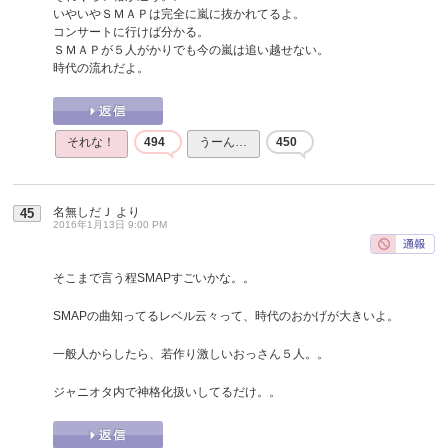
いやいやＳＭＡＰは完全に嵐に抜かれてるよ。
コンサートに行けば分かる。
ＳＭＡＰが５人がかりでも今の嵐は追い越せない。
時代の流れだよ。
それな！
494
うーん…
450
名無しだＪ
より
45
2016年1月13日 9:00 PM
そこまで言う程SMAPすごいかな。。
SMAPの曲知ってるレベル云々って、時代のおかげが大きいよ。
一般人からしたら、若作り激しいおっさん５人。。
ジャニオタ内で神格化扱いしてるだけ。。