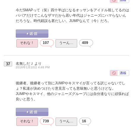
今だSMAPって（笑）四十半ばになるオッサンをアイドル視してるのは
ババアだけでこんなザマだから若い年代はジャニーズにハマらないん
だろうな。時代錯誤も甚だしい、JUMPなんて（今）だろ。
それな！
107
うーん…
409
名無しだＪ
より
37
2016年1月10日 4:48 PM
後継者、後継者って別にJUMPやキスマイが言ってる訳じゃないでし
ょ？私達が決めつけたり意見言っても意味無いと思うけどな。
JUMPやキスマイ、他のジャニーズグループには自分達なりに頑張れば
良いと思う。
それな！
739
うーん…
16