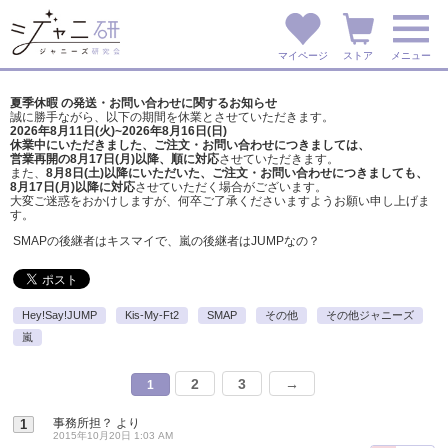
マイページ
ストア
メニュー
夏季休暇 の発送・お問い合わせに関するお知らせ
誠に勝手ながら、以下の期間を休業とさせていただきます。
2026年8月11日(火)~2026年8月16日(日)
休業中にいただきました、ご注文・お問い合わせにつきましては、
営業再開の8月17日(月)以降、順に対応
させていただきます。
また、
8月8日(土)以降にいただいた、ご注文・
お問い合わせにつきましても、
8月17日(月)以降に対応
させていただく場合がございます。
大変ご迷惑をおかけしますが、
何卒ご了承くださいますようお願い申し上げま
す。
SMAPの後継者はキスマイで、嵐の後継者はJUMPなの？
Hey!Say!JUMP
Kis-My-Ft2
SMAP
その他
その他ジャニーズ
嵐
2
3
→
1
事務所担？
より
1
2015年10月20日 1:03 AM