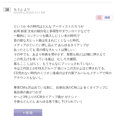
もうふ
より
18
2015年11月26日 6:17 PM
というか 今の時代はどんな アーティストだろうが
結局 娯楽 文化の細分化と多様性やダウンロードなどで
一般的に コンテンツを購入しにくい冬の時代で
昔の様な大ヒット曲は生まれにくくなった時代。
メディアがぐいぐい押し込んで あらゆるタイアップが
あったとしても 昔の様な大ヒットは難しい。
その中でも、あまり特典を増やさず、形態も殆どは2種に押さえて
この売上げを保っている嵐は、むしろ大健闘。
嵐もここ しばらく、もうそんなにプッシュされていない。
今は三代目とかEXILEグループ 他ジャニの方がよほど押されてる。
CD売れない時代のミリオン達成のはずの新アルバムもメディアで何の
アナウンスもないし。
事実CMも沢山出ている割に、自身出演のCMには 全くタイアップに
嵐自身の曲がつかず
やっと3年ぶりのCMタイアップ曲が ゼクシィ
今後もどんどん あらゆる形で落し下げられていく