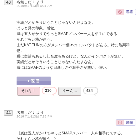
名無しだＪ
より
43
2016年1月13日 4:31 AM
実績だとかそういうことじゃないんだよなあ。
ぱっと見の印象。感覚。
嵐は五人がかりでやっとSMAPメンバー一人を相手にできる。
それぐらい格が違う。
まだKAT-TUNの方がメンバー個々のインパクトがある。特に亀梨和
也。
嵐は実績もあるし知名度もあるけど、なんかインパクトが無い。
実績だとかそういうことじゃないんだよなあ。
嵐にはSMAPのような目新しさや派手さが無い。薄い。
それな！
310
うーん…
424
名無しだＪ
より
44
2016年1月13日 7:39 PM
《嵐は五人がかりでやっとSMAPメンバー一人を相手にできる。
それぐらい格が違う。》