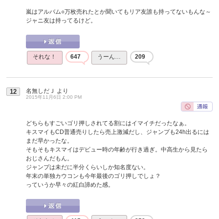
嵐はアルバム○万枚売れたとか聞いてもリア友誰も持ってないもんな～
ジャニ友は持ってるけど。
それな！
647
うーん…
209
名無しだＪ
より
12
2015年11月6日 2:00 PM
どちらもすごいゴリ押しされてる割にはイマイチだったなぁ。
キスマイもCD普通売りしたら売上激減だし、ジャンプも24h出るには
まだ早かったな。
そもそもキスマイはデビュー時の年齢が行き過ぎ。中高生から見たら
おじさんだもん。
ジャンプは未だに半分くらいしか知名度ない。
年末の単独カウコンも今年最後のゴリ押しでしょ？
っていうか早々の紅白諦めた感。