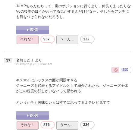
JUMPちゃんたちって、嵐のポジションに行くより、仲良くまったりな
V6の後釜のほうが合ってる気がするんだけどなー。そしたらアンチに
も目をつけられないだろうし。
それな！
937
うーん…
122
名無しだＪ
より
17
2015年11月26日 3:42 AM
キスマイはルックスの面が問題すぎる
ジャニーズを代表するアイドルとして紹介されたら、ジャニーズ全体
がこの程度の顔しかいないって思われる
というか全く興味ない人はすでに思ってるよテレビ見てて
それな！
876
うーん…
336