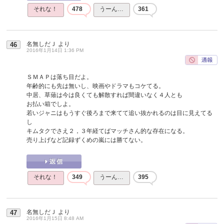
それな！
478
うーん…
361
名無しだＪ
より
46
2016年1月14日 1:36 PM
ＳＭＡＰは落ち目だよ。
年齢的にも先は無いし、映画やドラマもコケてる。
中居、草薙は今は良くても解散すれば間違いなく４人とも
お払い箱でしよ。
若いジャニはもうすぐ後ろまで来てて追い抜かれるのは目に見えてる
し
キムタクでさえ２，３年経てばマッチさん的な存在になる。
売り上げなど記録ずくめの嵐には勝てない。
それな！
349
うーん…
395
名無しだＪ
より
47
2016年1月15日 8:48 AM