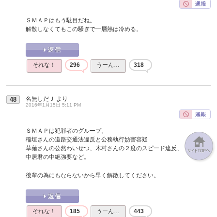
ＳＭＡＰはもう駄目だね。
解散しなくてもこの騒ぎで一層熱は冷める。
それな！
296
うーん…
318
名無しだＪ
より
48
2016年1月15日 5:11 PM
ＳＭＡＰは犯罪者のグループ。
稲垣さんの道路交通法違反と公務執行妨害容疑
草薙さんの公然わいせつ、木村さんの２度のスピード違反、
中居君の中絶強要など。
後輩の為にもならないから早く解散してください。
それな！
185
うーん…
443