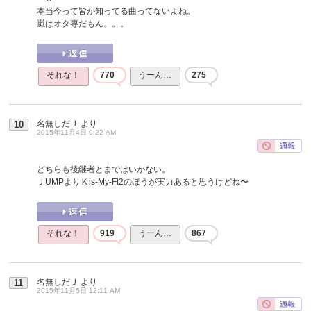
本当今って皆が知ってる曲ってないよね。
嵐はオタ専だもん。。。
それな！
770
うーん…
275
名無しだＪ
より
10
2015年11月4日 9:22 AM
どちらも後継者とまではいかない。
ＪUMPよりＫis-My-Ft2のほうが実力あると思うけどね〜
それな！
919
うーん…
867
名無しだＪ
より
11
2015年11月5日 12:11 AM