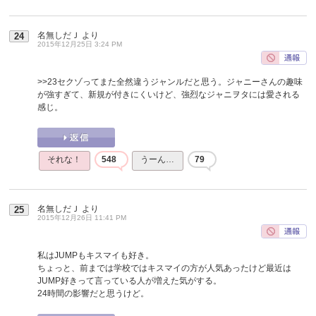
名無しだＪ
より
24
2015年12月25日 3:24 PM
>>23
セクゾってまた全然違うジャンルだと思う。ジャニーさんの趣味
が強すぎて、新規が付きにくいけど、強烈なジャニヲタには愛される
感じ。
それな！
548
うーん…
79
名無しだＪ
より
25
2015年12月26日 11:41 PM
私はJUMPもキスマイも好き。
ちょっと、前までは学校ではキスマイの方が人気あったけど最近は
JUMP好きって言っている人が増えた気がする。
24時間の影響だと思うけど。