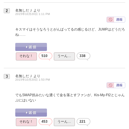
名無しだＪ
より
2
2015年10月20日 1:11 PM
キスマイはそうなろうとがんばってるの感じるけど、JUMPはどうだろ
ね……
それな！
510
うーん…
338
名無しだＪ
より
3
2015年10月20日 1:53 PM
でもSMAP担みたいな濃くて金を落とすファンが、Kis-My-Ft2とじゃん
ぷにはいない
それな！
453
うーん…
221