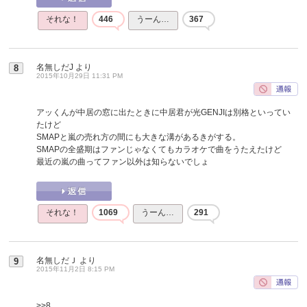
それな！
446
うーん…
367
名無しだJ
より
8
2015年10月29日 11:31 PM
アッくんが中居の窓に出たときに中居君が光GENJIは別格といってい
たけど
SMAPと嵐の売れ方の間にも大きな溝があるきがする。
SMAPの全盛期はファンじゃなくてもカラオケで曲をうたえたけど
最近の嵐の曲ってファン以外は知らないでしょ
それな！
1069
うーん…
291
名無しだＪ
より
9
2015年11月2日 8:15 PM
>>8