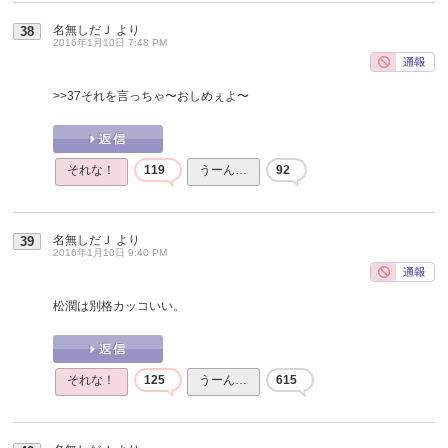
名無しだＪ
より
38
2016年1月10日 7:48 PM
>>37
それを言っちゃ〜おしめぇよ〜
それな！
119
うーん…
92
名無しだＪ
より
39
2016年1月10日 9:40 PM
松潤は別格カッコいい。
それな！
125
うーん…
615