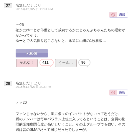
名無しだＪ
より
27
2015年12月27日 11:31 PM
>>26
確かにゆーとが俳優として成功するかにじゃんぷちゃんたちの運命が
かかってそう。
ゆーとで人気掘り起こさないと、永遠に山田の1枚看板…
それな！
411
うーん…
96
名無しだＪ
より
28
2015年12月29日 2:14 PM
＞＞20
ファンじゃないから、嵐に個々のインパクトがないって思うだけ。
嵐のメンバーは毎年パワラン上位に入ってるということは、全員の世
間的認知度関心度が高いということ。その上グループでも強い。その
辺は昔のSMAPだって同じだったでしょーが。