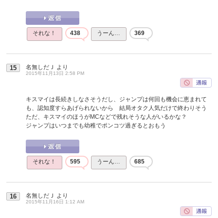
それな！
438
うーん…
369
名無しだＪ
より
15
2015年11月13日 2:58 PM
キスマイは長続きしなさそうだし、ジャンプは何回も機会に恵まれて
も、認知度すらあげられないから 結局オタク人気だけで終わりそう
ただ、キスマイのほうがMCなどで残れそうな人がいるかな？
ジャンプはいつまでも幼稚でポンコツ過ぎるとおもう
それな！
595
うーん…
685
名無しだＪ
より
16
2015年11月16日 1:12 AM