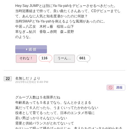
Hey Say JUMPとは別にYa-Ya-yahをデビューさせるべきだった。
当時冠番組まで持って、良い曲たくさんあって、CDデビューまでし
て、あんなに人気と知名度凄かったのに何故？
当時SMAPとYa-Ya-yahを例えるような風潮があったのに。
中居→八乙女 木村→薮 稲垣→山下
草なぎ→鮎川 香取→赤間 森→星野
のような。
それな！
116
うーん…
661
名無しだＪ
より
22
2015年12月9日 9:49 PM
グループ人数は５名限界だね
年齢差あっても５名までなら、なんとかまとまる
嵐だって６人だったら、うまくいってたかわからない
役者として育てるったって、日本のエンタメ市場に
若い男ばっかりそんなにいらない
需要と供給バランスがとれてないって
かといって唄って踊るばっかりじゃ、本人たちのメンタルがやられる