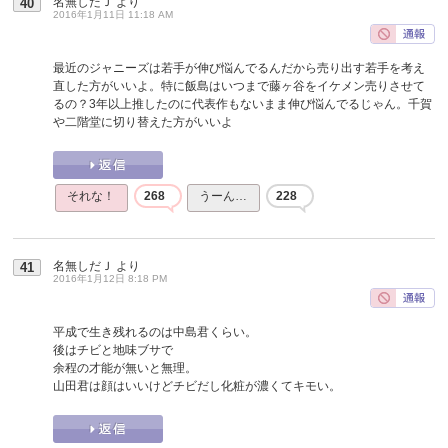
名無しだＪ
より
40
2016年1月11日 11:18 AM
最近のジャニーズは若手が伸び悩んでるんだから売り出す若手を考え
直した方がいいよ。特に飯島はいつまで藤ヶ谷をイケメン売りさせて
るの？3年以上推したのに代表作もないまま伸び悩んでるじゃん。千賀
や二階堂に切り替えた方がいいよ
それな！
268
うーん…
228
名無しだＪ
より
41
2016年1月12日 8:18 PM
平成で生き残れるのは中島君くらい。
後はチビと地味ブサで
余程の才能が無いと無理。
山田君は顔はいいけどチビだし化粧が濃くてキモい。