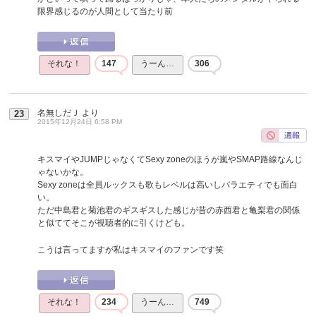
限界感じるのが人間として当たり前
それな！
147
うーん…
306
名無しだＪ
より
23
2015年12月24日 6:58 PM
キスマイやJUMPじゃなくてSexy zoneのほうが嵐やSMAP路線なんじ
ゃないかな。
Sexy zoneは全員ルックスも歌もレベルは高いしバラエティでも面白
い。
ただ中島君と菊池君のギスギスした感じが昔の赤西君と亀梨君の関係
と似ててそこが視聴者的に引くけども。
こうは言ってますが私はキスマイのファンです笑
それな！
234
うーん…
749