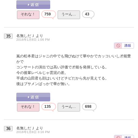
それな！
759
うーん…
43
名無しだＪ
より
35
2016年1月8日 1:06 PM
嵐の松本君はジャニの中でも飛びぬけて華やかでカッコいいし才能豊
かで
コンサートの演出では高い評価で才能を発揮している。
今の後輩レベルじゃ雲泥の差。
平成の山田君も顔はいいけどチビだから先が見えてる。
後はブサメンばっかで華が無い。
それな！
135
うーん…
698
名無しだＪ
より
36
2016年1月8日 3:16 PM