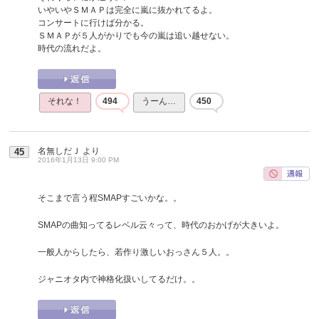
いやいやＳＭＡＰは完全に嵐に抜かれてるよ。
コンサートに行けば分かる。
ＳＭＡＰが５人がかりでも今の嵐は追い越せない。
時代の流れだよ。
それな！
494
うーん…
450
名無しだＪ
より
45
2016年1月13日 9:00 PM
そこまで言う程SMAPすごいかな。。
SMAPの曲知ってるレベル云々って、時代のおかげが大きいよ。
一般人からしたら、若作り激しいおっさん５人。。
ジャニオタ内で神格化扱いしてるだけ。。