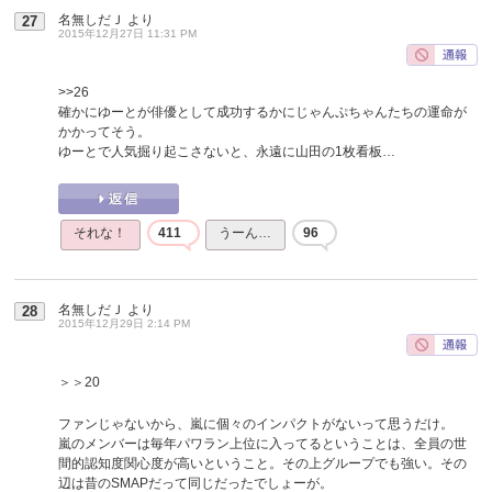
名無しだＪ
より
27
2015年12月27日 11:31 PM
>>26
確かにゆーとが俳優として成功するかにじゃんぷちゃんたちの運命が
かかってそう。
ゆーとで人気掘り起こさないと、永遠に山田の1枚看板…
それな！
411
うーん…
96
名無しだＪ
より
28
2015年12月29日 2:14 PM
＞＞20
ファンじゃないから、嵐に個々のインパクトがないって思うだけ。
嵐のメンバーは毎年パワラン上位に入ってるということは、全員の世
間的認知度関心度が高いということ。その上グループでも強い。その
辺は昔のSMAPだって同じだったでしょーが。