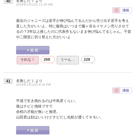
名無しだＪ
より
40
2016年1月11日 11:18 AM
最近のジャニーズは若手が伸び悩んでるんだから売り出す若手を考え
直した方がいいよ。特に飯島はいつまで藤ヶ谷をイケメン売りさせて
るの？3年以上推したのに代表作もないまま伸び悩んでるじゃん。千賀
や二階堂に切り替えた方がいいよ
それな！
268
うーん…
228
名無しだＪ
より
41
2016年1月12日 8:18 PM
平成で生き残れるのは中島君くらい。
後はチビと地味ブサで
余程の才能が無いと無理。
山田君は顔はいいけどチビだし化粧が濃くてキモい。