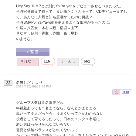
Hey Say JUMPとは別にYa-Ya-yahをデビューさせるべきだった。
当時冠番組まで持って、良い曲たくさんあって、CDデビューまでし
て、あんなに人気と知名度凄かったのに何故？
当時SMAPとYa-Ya-yahを例えるような風潮があったのに。
中居→八乙女 木村→薮 稲垣→山下
草なぎ→鮎川 香取→赤間 森→星野
のような。
それな！
116
うーん…
661
名無しだＪ
より
22
2015年12月9日 9:49 PM
グループ人数は５名限界だね
年齢差あっても５名までなら、なんとかまとまる
嵐だって６人だったら、うまくいってたかわからない
役者として育てるったって、日本のエンタメ市場に
若い男ばっかりそんなにいらない
需要と供給バランスがとれてないって
かといって唄って踊るばっかりじゃ、本人たちのメンタルがやられる