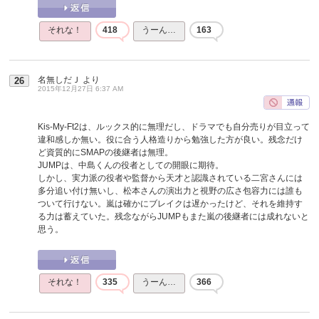
それな！
418
うーん…
163
名無しだＪ
より
26
2015年12月27日 6:37 AM
Kis-My-Ft2は、ルックス的に無理だし、ドラマでも自分売りが目立って
違和感しか無い。役に合う人格造りから勉強した方が良い。残念だけ
ど資質的にSMAPの後継者は無理。
JUMPは、中島くんの役者としての開眼に期待。
しかし、実力派の役者や監督から天才と認識されている二宮さんには
多分追い付け無いし、松本さんの演出力と視野の広さ包容力には誰も
ついて行けない。嵐は確かにブレイクは遅かったけど、それを維持す
る力は蓄えていた。残念ながらJUMPもまた嵐の後継者には成れないと
思う。
それな！
335
うーん…
366