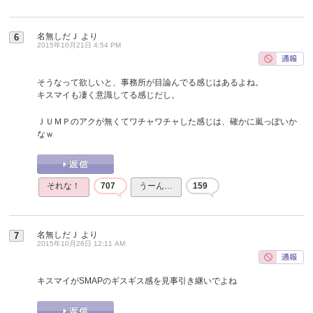
名無しだＪ
より
6
2015年10月21日 4:54 PM
そうなって欲しいと、事務所が目論んでる感じはあるよね。
キスマイも凄く意識してる感じだし。
ＪＵＭＰのアクが無くてワチャワチャした感じは、確かに嵐っぽいか
なｗ
それな！
707
うーん…
159
名無しだＪ
より
7
2015年10月26日 12:11 AM
キスマイがSMAPのギスギス感を見事引き継いでよね