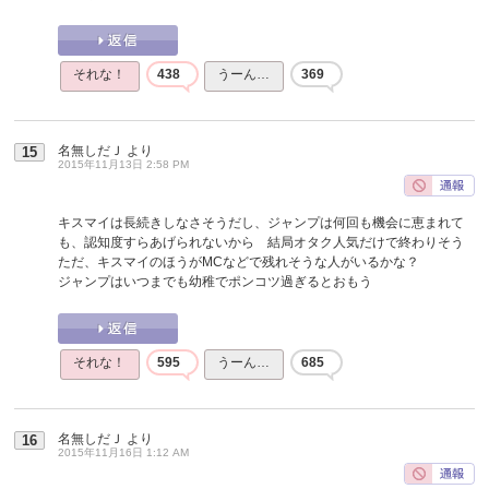
それな！
438
うーん…
369
名無しだＪ
より
15
2015年11月13日 2:58 PM
キスマイは長続きしなさそうだし、ジャンプは何回も機会に恵まれて
も、認知度すらあげられないから 結局オタク人気だけで終わりそう
ただ、キスマイのほうがMCなどで残れそうな人がいるかな？
ジャンプはいつまでも幼稚でポンコツ過ぎるとおもう
それな！
595
うーん…
685
名無しだＪ
より
16
2015年11月16日 1:12 AM