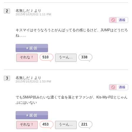
名無しだＪ
より
2
2015年10月20日 1:11 PM
キスマイはそうなろうとがんばってるの感じるけど、JUMPはどうだろ
ね……
それな！
510
うーん…
338
名無しだＪ
より
3
2015年10月20日 1:53 PM
でもSMAP担みたいな濃くて金を落とすファンが、Kis-My-Ft2とじゃん
ぷにはいない
それな！
453
うーん…
221