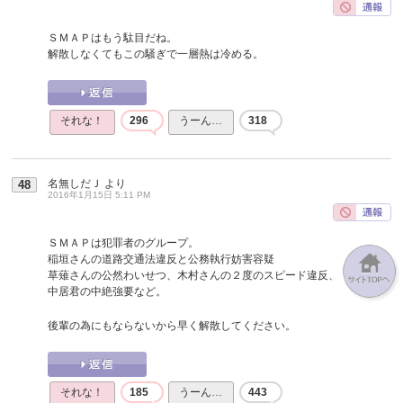
ＳＭＡＰはもう駄目だね。
解散しなくてもこの騒ぎで一層熱は冷める。
それな！
296
うーん…
318
名無しだＪ
より
48
2016年1月15日 5:11 PM
ＳＭＡＰは犯罪者のグループ。
稲垣さんの道路交通法違反と公務執行妨害容疑
草薙さんの公然わいせつ、木村さんの２度のスピード違反、
中居君の中絶強要など。
後輩の為にもならないから早く解散してください。
それな！
185
うーん…
443