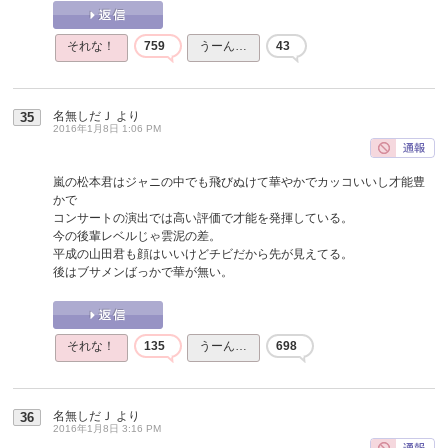
それな！
759
うーん…
43
名無しだＪ
より
35
2016年1月8日 1:06 PM
嵐の松本君はジャニの中でも飛びぬけて華やかでカッコいいし才能豊
かで
コンサートの演出では高い評価で才能を発揮している。
今の後輩レベルじゃ雲泥の差。
平成の山田君も顔はいいけどチビだから先が見えてる。
後はブサメンばっかで華が無い。
それな！
135
うーん…
698
名無しだＪ
より
36
2016年1月8日 3:16 PM