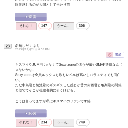
限界感じるのが人間として当たり前
それな！
147
うーん…
306
名無しだＪ
より
23
2015年12月24日 6:58 PM
キスマイやJUMPじゃなくてSexy zoneのほうが嵐やSMAP路線なんじ
ゃないかな。
Sexy zoneは全員ルックスも歌もレベルは高いしバラエティでも面白
い。
ただ中島君と菊池君のギスギスした感じが昔の赤西君と亀梨君の関係
と似ててそこが視聴者的に引くけども。
こうは言ってますが私はキスマイのファンです笑
それな！
234
うーん…
749