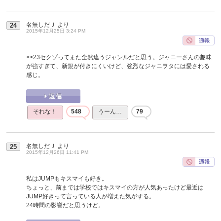
名無しだＪ
より
24
2015年12月25日 3:24 PM
>>23
セクゾってまた全然違うジャンルだと思う。ジャニーさんの趣味
が強すぎて、新規が付きにくいけど、強烈なジャニヲタには愛される
感じ。
それな！
548
うーん…
79
名無しだＪ
より
25
2015年12月26日 11:41 PM
私はJUMPもキスマイも好き。
ちょっと、前までは学校ではキスマイの方が人気あったけど最近は
JUMP好きって言っている人が増えた気がする。
24時間の影響だと思うけど。