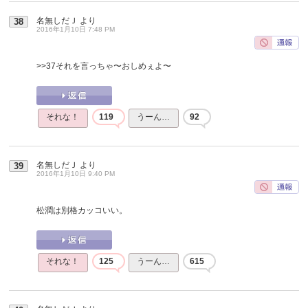
名無しだＪ
より
38
2016年1月10日 7:48 PM
>>37
それを言っちゃ〜おしめぇよ〜
それな！
119
うーん…
92
名無しだＪ
より
39
2016年1月10日 9:40 PM
松潤は別格カッコいい。
それな！
125
うーん…
615