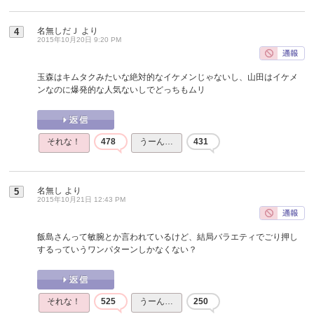
名無しだＪ
より
4
2015年10月20日 9:20 PM
玉森はキムタクみたいな絶対的なイケメンじゃないし、山田はイケメ
ンなのに爆発的な人気ないしでどっちもムリ
それな！
478
うーん…
431
名無し
より
5
2015年10月21日 12:43 PM
飯島さんって敏腕とか言われているけど、結局バラエティでごり押し
するっていうワンパターンしかなくない？
それな！
525
うーん…
250