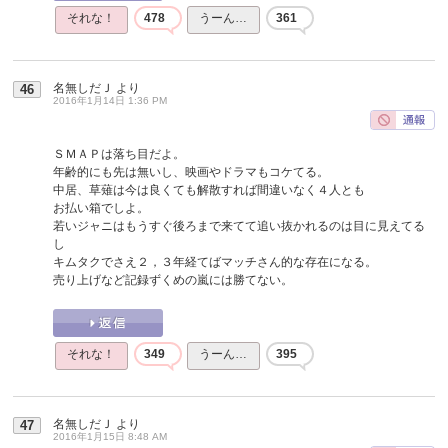
それな！
478
うーん…
361
名無しだＪ
より
46
2016年1月14日 1:36 PM
ＳＭＡＰは落ち目だよ。
年齢的にも先は無いし、映画やドラマもコケてる。
中居、草薙は今は良くても解散すれば間違いなく４人とも
お払い箱でしよ。
若いジャニはもうすぐ後ろまで来てて追い抜かれるのは目に見えてる
し
キムタクでさえ２，３年経てばマッチさん的な存在になる。
売り上げなど記録ずくめの嵐には勝てない。
それな！
349
うーん…
395
名無しだＪ
より
47
2016年1月15日 8:48 AM