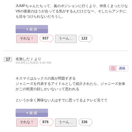
JUMPちゃんたちって、嵐のポジションに行くより、仲良くまったりな
V6の後釜のほうが合ってる気がするんだけどなー。そしたらアンチに
も目をつけられないだろうし。
それな！
937
うーん…
122
名無しだＪ
より
17
2015年11月26日 3:42 AM
キスマイはルックスの面が問題すぎる
ジャニーズを代表するアイドルとして紹介されたら、ジャニーズ全体
がこの程度の顔しかいないって思われる
というか全く興味ない人はすでに思ってるよテレビ見てて
それな！
876
うーん…
336