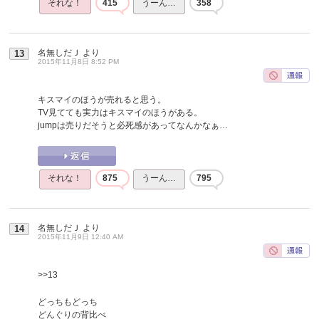
それな！
415
うーん…
358
名無しだＪ
より
13
2015年11月8日 8:52 PM
キスマイのほうが売れると思う。
TV見てても実力はキスマイのほうがある。
jumpは売りだそうと必死感があってなんかなぁ…
それな！
875
うーん…
795
名無しだＪ
より
14
2015年11月9日 12:40 AM
>>13
どっちもどっち
どんぐりの背比べ