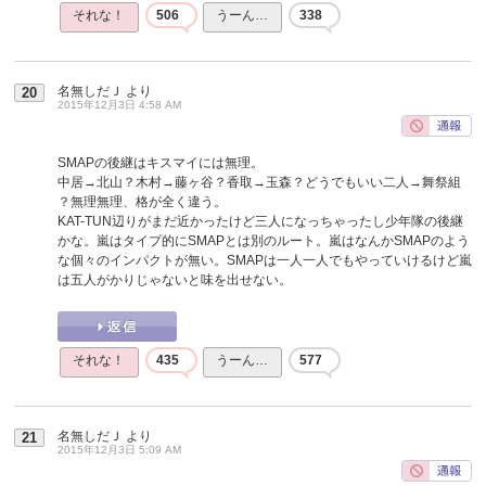
それな！
506
うーん…
338
名無しだＪ
より
20
2015年12月3日 4:58 AM
SMAPの後継はキスマイには無理。
中居→北山？木村→藤ヶ谷？香取→玉森？どうでもいい二人→舞祭組
？無理無理、格が全く違う。
KAT-TUN辺りがまだ近かったけど三人になっちゃったし少年隊の後継
かな。嵐はタイプ的にSMAPとは別のルート。嵐はなんかSMAPのよう
な個々のインパクトが無い。SMAPは一人一人でもやっていけるけど嵐
は五人がかりじゃないと味を出せない。
それな！
435
うーん…
577
名無しだＪ
より
21
2015年12月3日 5:09 AM