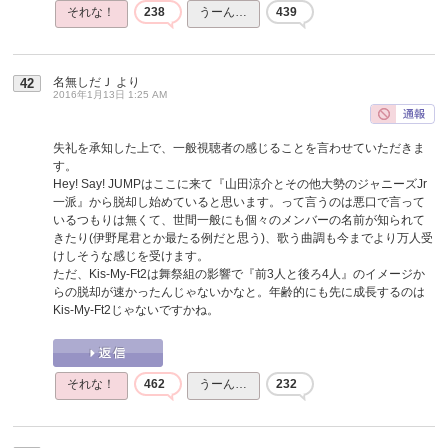
それな！
238
うーん…
439
名無しだＪ
より
42
2016年1月13日 1:25 AM
失礼を承知した上で、一般視聴者の感じることを言わせていただきま
す。
Hey! Say! JUMPはここに来て『山田涼介とその他大勢のジャニーズJr
一派』から脱却し始めていると思います。って言うのは悪口で言って
いるつもりは無くて、世間一般にも個々のメンバーの名前が知られて
きたり(伊野尾君とか最たる例だと思う)、歌う曲調も今までより万人受
けしそうな感じを受けます。
ただ、Kis-My-Ft2は舞祭組の影響で『前3人と後ろ4人』のイメージか
らの脱却が速かったんじゃないかなと。年齢的にも先に成長するのは
Kis-My-Ft2じゃないですかね。
それな！
462
うーん…
232