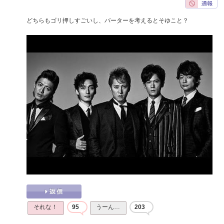
どちらもゴリ押しすごいし、バーターを考えるとそゆこと？
それな！
95
うーん…
203