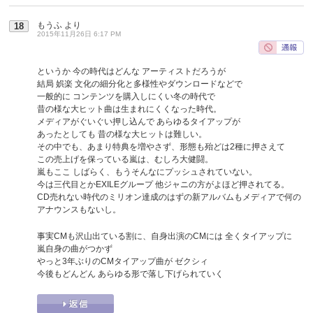
もうふ
より
18
2015年11月26日 6:17 PM
というか 今の時代はどんな アーティストだろうが
結局 娯楽 文化の細分化と多様性やダウンロードなどで
一般的に コンテンツを購入しにくい冬の時代で
昔の様な大ヒット曲は生まれにくくなった時代。
メディアがぐいぐい押し込んで あらゆるタイアップが
あったとしても 昔の様な大ヒットは難しい。
その中でも、あまり特典を増やさず、形態も殆どは2種に押さえて
この売上げを保っている嵐は、むしろ大健闘。
嵐もここ しばらく、もうそんなにプッシュされていない。
今は三代目とかEXILEグループ 他ジャニの方がよほど押されてる。
CD売れない時代のミリオン達成のはずの新アルバムもメディアで何の
アナウンスもないし。
事実CMも沢山出ている割に、自身出演のCMには 全くタイアップに
嵐自身の曲がつかず
やっと3年ぶりのCMタイアップ曲が ゼクシィ
今後もどんどん あらゆる形で落し下げられていく