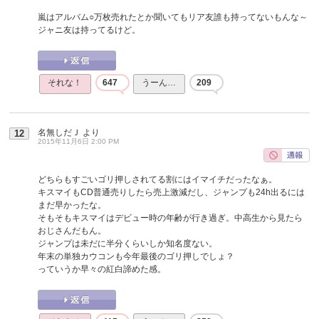
嵐はアルバム○万枚売れたとか聞いてもリア友誰も持ってないもんな～
ジャニ友は持ってるけど。
それな！
647
うーん…
209
名無しだＪ
より
12
2015年11月6日 2:00 PM
どちらもすごいゴリ押しされてる割にはイマイチだったなぁ。
キスマイもCD普通売りしたら売上激減だし、ジャンプも24h出るには
まだ早かったな。
そもそもキスマイはデビュー時の年齢が行き過ぎ。中高生から見たら
おじさんだもん。
ジャンプは未だに半分くらいしか知名度ない。
年末の単独カウコンも今年最後のゴリ押しでしょ？
っていうか早々の紅白諦めた感。