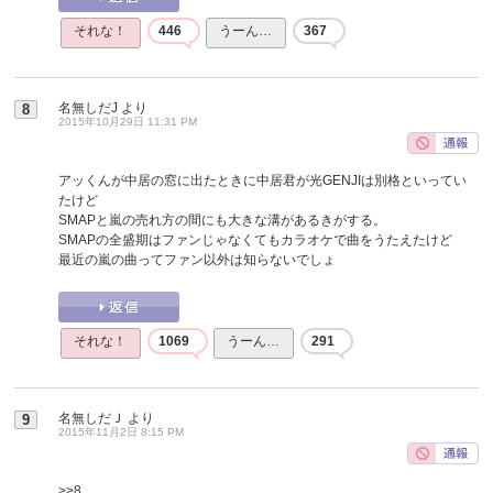
それな！
446
うーん…
367
名無しだJ
より
8
2015年10月29日 11:31 PM
アッくんが中居の窓に出たときに中居君が光GENJIは別格といってい
たけど
SMAPと嵐の売れ方の間にも大きな溝があるきがする。
SMAPの全盛期はファンじゃなくてもカラオケで曲をうたえたけど
最近の嵐の曲ってファン以外は知らないでしょ
それな！
1069
うーん…
291
名無しだＪ
より
9
2015年11月2日 8:15 PM
>>8