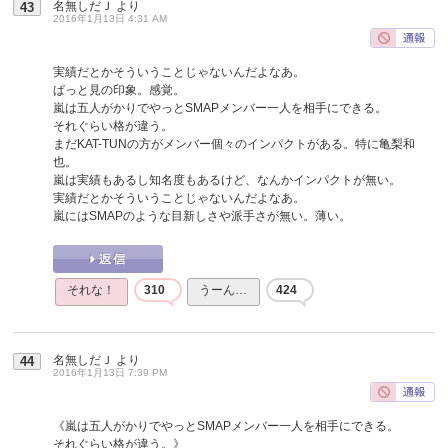
名無しだＪ
より
43
2016年1月13日 4:31 AM
実績だとかそういうことじゃないんだよなあ。
ぱっと見の印象。感覚。
嵐は五人がかりでやっとSMAPメンバー一人を相手にできる。
それぐらい格が違う。
まだKAT-TUNの方がメンバー個々のインパクトがある。特に亀梨和
也。
嵐は実績もあるし知名度もあるけど、なんかインパクトが無い。
実績だとかそういうことじゃないんだよなあ。
嵐にはSMAPのような目新しさや派手さが無い。薄い。
それな！
310
うーん…
424
名無しだＪ
より
44
2016年1月13日 7:39 PM
《嵐は五人がかりでやっとSMAPメンバー一人を相手にできる。
それぐらい格が違う。》