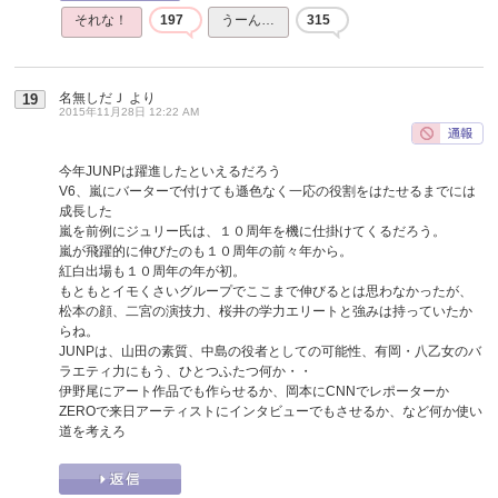
それな！
197
うーん…
315
名無しだＪ
より
19
2015年11月28日 12:22 AM
今年JUNPは躍進したといえるだろう
V6、嵐にバーターで付けても遜色なく一応の役割をはたせるまでには
成長した
嵐を前例にジュリー氏は、１０周年を機に仕掛けてくるだろう。
嵐が飛躍的に伸びたのも１０周年の前々年から。
紅白出場も１０周年の年が初。
もともとイモくさいグループでここまで伸びるとは思わなかったが、
松本の顔、二宮の演技力、桜井の学力エリートと強みは持っていたか
らね。
JUNPは、山田の素質、中島の役者としての可能性、有岡・八乙女のバ
ラエティ力にもう、ひとつふたつ何か・・
伊野尾にアート作品でも作らせるか、岡本にCNNでレポーターか
ZEROで来日アーティストにインタビューでもさせるか、など何か使い
道を考えろ