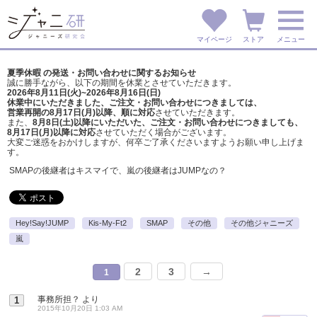
マイページ
ストア
メニュー
夏季休暇 の発送・お問い合わせに関するお知らせ
誠に勝手ながら、以下の期間を休業とさせていただきます。
2026年8月11日(火)~2026年8月16日(日)
休業中にいただきました、ご注文・お問い合わせにつきましては、
営業再開の8月17日(月)以降、順に対応
させていただきます。
また、
8月8日(土)以降にいただいた、ご注文・
お問い合わせにつきましても、
8月17日(月)以降に対応
させていただく場合がございます。
大変ご迷惑をおかけしますが、
何卒ご了承くださいますようお願い申し上げま
す。
SMAPの後継者はキスマイで、嵐の後継者はJUMPなの？
Hey!Say!JUMP
Kis-My-Ft2
SMAP
その他
その他ジャニーズ
嵐
2
3
→
1
事務所担？
より
1
2015年10月20日 1:03 AM