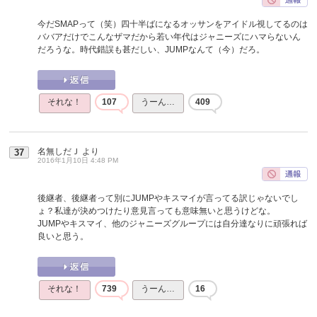
今だSMAPって（笑）四十半ばになるオッサンをアイドル視してるのは
ババアだけでこんなザマだから若い年代はジャニーズにハマらないん
だろうな。時代錯誤も甚だしい、JUMPなんて（今）だろ。
それな！
107
うーん…
409
名無しだＪ
より
37
2016年1月10日 4:48 PM
後継者、後継者って別にJUMPやキスマイが言ってる訳じゃないでし
ょ？私達が決めつけたり意見言っても意味無いと思うけどな。
JUMPやキスマイ、他のジャニーズグループには自分達なりに頑張れば
良いと思う。
それな！
739
うーん…
16