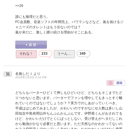
>>26
誰にも無理だと思う。
FC会員数、音楽ソフトの年間売上、パワランなどなど、嵐を抜けるジ
ャニーズのタレントはもう出ないのでは？
嵐が未だに、激しく踊り続ける理由がそこにある。
それな！
233
うーん…
349
名無しだＪ
より
31
2016年1月3日 4:16 PM
どちらもバーターひどくて押しもひどいけど、どちらもそこまでたど
りつかないと思います。バーターでファンを増やしてもきっとすぐ離
れていくのではないでしょうか？？実力でのしあがっていくべき。
平成ははじめてみましたが、かわいいのですがなにせ人数は多いし山
田知念中島有岡以外ちんぷんかんぷんです。伊野尾くんがおされてる
けど、かわいいだけでとくにぱっとしない。受け答えがヘタだしこれ
から勉強がかなり必要だと思います。ただ天然なのかわかってないの
か？？空気読んでやっていく力がいるね。ただかわいいだけなら後輩