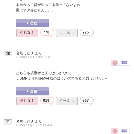
本当今って皆が知ってる曲ってないよね。
嵐はオタ専だもん。。。
それな！
770
うーん…
275
名無しだＪ
より
10
2015年11月4日 9:22 AM
どちらも後継者とまではいかない。
ＪUMPよりＫis-My-Ft2のほうが実力あると思うけどね〜
それな！
919
うーん…
867
名無しだＪ
より
11
2015年11月5日 12:11 AM