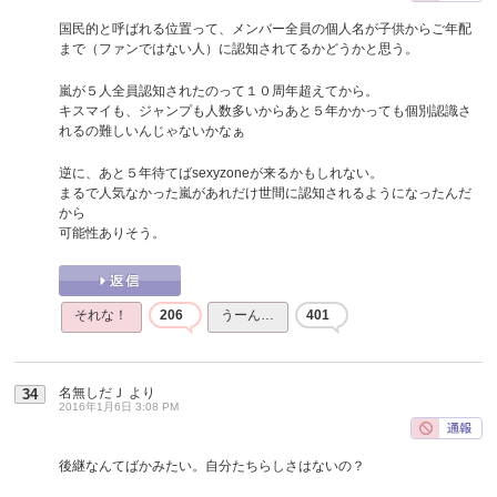
国民的と呼ばれる位置って、メンバー全員の個人名が子供からご年配
まで（ファンではない人）に認知されてるかどうかと思う。
嵐が５人全員認知されたのって１０周年超えてから。
キスマイも、ジャンプも人数多いからあと５年かかっても個別認識さ
れるの難しいんじゃないかなぁ
逆に、あと５年待てばsexyzoneが来るかもしれない。
まるで人気なかった嵐があれだけ世間に認知されるようになったんだ
から
可能性ありそう。
それな！
206
うーん…
401
名無しだＪ
より
34
2016年1月6日 3:08 PM
後継なんてばかみたい。自分たちらしさはないの？