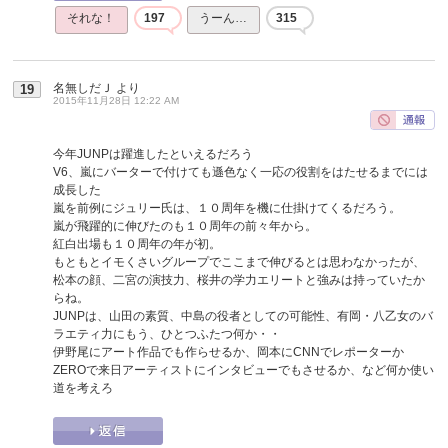
それな！
197
うーん…
315
名無しだＪ
より
19
2015年11月28日 12:22 AM
今年JUNPは躍進したといえるだろう
V6、嵐にバーターで付けても遜色なく一応の役割をはたせるまでには
成長した
嵐を前例にジュリー氏は、１０周年を機に仕掛けてくるだろう。
嵐が飛躍的に伸びたのも１０周年の前々年から。
紅白出場も１０周年の年が初。
もともとイモくさいグループでここまで伸びるとは思わなかったが、
松本の顔、二宮の演技力、桜井の学力エリートと強みは持っていたか
らね。
JUNPは、山田の素質、中島の役者としての可能性、有岡・八乙女のバ
ラエティ力にもう、ひとつふたつ何か・・
伊野尾にアート作品でも作らせるか、岡本にCNNでレポーターか
ZEROで来日アーティストにインタビューでもさせるか、など何か使い
道を考えろ