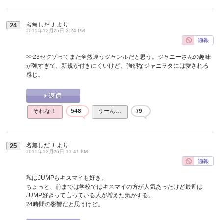
名無しだＪ
より
24
2015年12月25日 3:24 PM
>>23
セクゾってまた全然違うジャンルだと思う。ジャニーさんの趣味
が強すぎて、新規が付きにくいけど、強烈なジャニヲタには愛される
感じ。
それな！
548
うーん…
79
名無しだＪ
より
25
2015年12月26日 11:41 PM
私はJUMPもキスマイも好き。
ちょっと、前までは学校ではキスマイの方が人気あったけど最近は
JUMP好きって言っている人が増えた気がする。
24時間の影響だと思うけど。