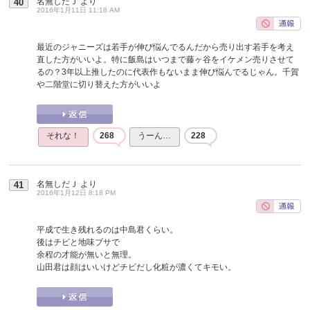
名無しだＪ
より
40
2016年1月11日 11:18 AM
最近のジャニーズは若手が伸び悩んでるんだから売り出す若手を考え
直した方がいいよ。特に飯島はいつまで藤ヶ谷をイケメン売りさせて
るの？3年以上推したのに代表作もないまま伸び悩んでるじゃん。千賀
や二階堂に切り替えた方がいいよ
それな！
268
うーん…
228
名無しだＪ
より
41
2016年1月12日 8:18 PM
平成で生き残れるのは中島君くらい。
後はチビと地味ブサで
余程の才能が無いと無理。
山田君は顔はいいけどチビだし化粧が濃くてキモい。