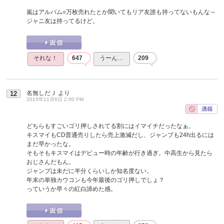
嵐はアルバム○万枚売れたとか聞いてもリア友誰も持ってないもんな～
ジャニ友は持ってるけど。
それな！
647
うーん…
209
名無しだＪ
より
12
2015年11月6日 2:00 PM
どちらもすごいゴリ押しされてる割にはイマイチだったなぁ。
キスマイもCD普通売りしたら売上激減だし、ジャンプも24h出るには
まだ早かったな。
そもそもキスマイはデビュー時の年齢が行き過ぎ。中高生から見たら
おじさんだもん。
ジャンプは未だに半分くらいしか知名度ない。
年末の単独カウコンも今年最後のゴリ押しでしょ？
っていうか早々の紅白諦めた感。