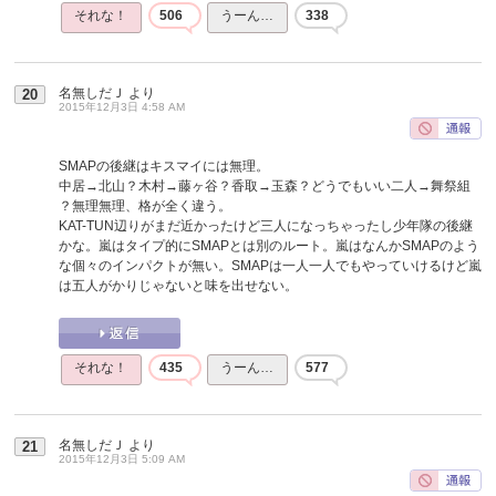
それな！
506
うーん…
338
名無しだＪ
より
20
2015年12月3日 4:58 AM
SMAPの後継はキスマイには無理。
中居→北山？木村→藤ヶ谷？香取→玉森？どうでもいい二人→舞祭組
？無理無理、格が全く違う。
KAT-TUN辺りがまだ近かったけど三人になっちゃったし少年隊の後継
かな。嵐はタイプ的にSMAPとは別のルート。嵐はなんかSMAPのよう
な個々のインパクトが無い。SMAPは一人一人でもやっていけるけど嵐
は五人がかりじゃないと味を出せない。
それな！
435
うーん…
577
名無しだＪ
より
21
2015年12月3日 5:09 AM