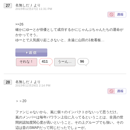
名無しだＪ
より
27
2015年12月27日 11:31 PM
>>26
確かにゆーとが俳優として成功するかにじゃんぷちゃんたちの運命が
かかってそう。
ゆーとで人気掘り起こさないと、永遠に山田の1枚看板…
それな！
411
うーん…
96
名無しだＪ
より
28
2015年12月29日 2:14 PM
＞＞20
ファンじゃないから、嵐に個々のインパクトがないって思うだけ。
嵐のメンバーは毎年パワラン上位に入ってるということは、全員の世
間的認知度関心度が高いということ。その上グループでも強い。その
辺は昔のSMAPだって同じだったでしょーが。