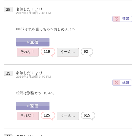
名無しだＪ
より
38
2016年1月10日 7:48 PM
>>37
それを言っちゃ〜おしめぇよ〜
それな！
119
うーん…
92
名無しだＪ
より
39
2016年1月10日 9:40 PM
松潤は別格カッコいい。
それな！
125
うーん…
615