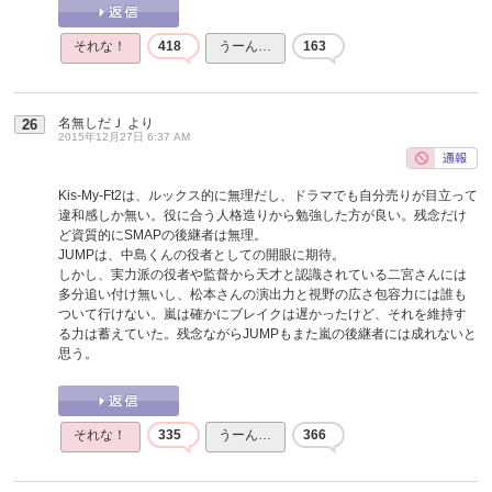
それな！
418
うーん…
163
名無しだＪ
より
26
2015年12月27日 6:37 AM
Kis-My-Ft2は、ルックス的に無理だし、ドラマでも自分売りが目立って
違和感しか無い。役に合う人格造りから勉強した方が良い。残念だけ
ど資質的にSMAPの後継者は無理。
JUMPは、中島くんの役者としての開眼に期待。
しかし、実力派の役者や監督から天才と認識されている二宮さんには
多分追い付け無いし、松本さんの演出力と視野の広さ包容力には誰も
ついて行けない。嵐は確かにブレイクは遅かったけど、それを維持す
る力は蓄えていた。残念ながらJUMPもまた嵐の後継者には成れないと
思う。
それな！
335
うーん…
366