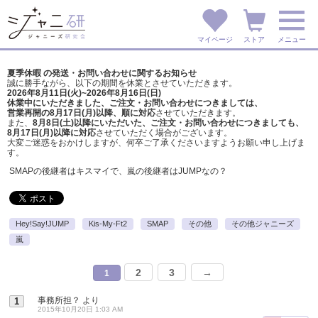
マイページ
ストア
メニュー
夏季休暇 の発送・お問い合わせに関するお知らせ
誠に勝手ながら、以下の期間を休業とさせていただきます。
2026年8月11日(火)~2026年8月16日(日)
休業中にいただきました、ご注文・お問い合わせにつきましては、
営業再開の8月17日(月)以降、順に対応
させていただきます。
また、
8月8日(土)以降にいただいた、ご注文・
お問い合わせにつきましても、
8月17日(月)以降に対応
させていただく場合がございます。
大変ご迷惑をおかけしますが、
何卒ご了承くださいますようお願い申し上げま
す。
SMAPの後継者はキスマイで、嵐の後継者はJUMPなの？
Hey!Say!JUMP
Kis-My-Ft2
SMAP
その他
その他ジャニーズ
嵐
2
3
→
1
事務所担？
より
1
2015年10月20日 1:03 AM