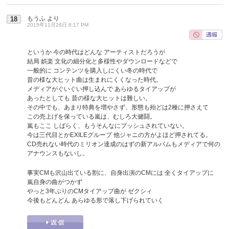
もうふ
より
18
2015年11月26日 6:17 PM
というか 今の時代はどんな アーティストだろうが
結局 娯楽 文化の細分化と多様性やダウンロードなどで
一般的に コンテンツを購入しにくい冬の時代で
昔の様な大ヒット曲は生まれにくくなった時代。
メディアがぐいぐい押し込んで あらゆるタイアップが
あったとしても 昔の様な大ヒットは難しい。
その中でも、あまり特典を増やさず、形態も殆どは2種に押さえて
この売上げを保っている嵐は、むしろ大健闘。
嵐もここ しばらく、もうそんなにプッシュされていない。
今は三代目とかEXILEグループ 他ジャニの方がよほど押されてる。
CD売れない時代のミリオン達成のはずの新アルバムもメディアで何の
アナウンスもないし。
事実CMも沢山出ている割に、自身出演のCMには 全くタイアップに
嵐自身の曲がつかず
やっと3年ぶりのCMタイアップ曲が ゼクシィ
今後もどんどん あらゆる形で落し下げられていく