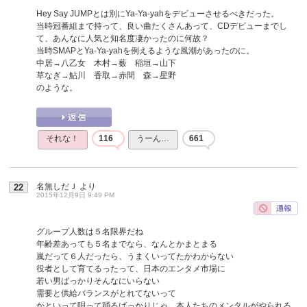
Hey Say JUMPとは別にYa-Ya-yahをデビューさせるべきだった。
当時冠番組まで持って、良い曲たくさんあって、CDデビューまでし
て、あんなに人気と知名度凄かったのに何故？
当時SMAPとYa-Ya-yahを例えるような風潮があったのに。
中居→八乙女 木村→薮 稲垣→山下
草なぎ→鮎川 香取→赤間 森→星野
のような。
それな！
116
うーん…
661
名無しだＪ
より
22
2015年12月9日 9:49 PM
グループ人数は５名限界だね
年齢差あっても５名までなら、なんとかまとまる
嵐だって６人だったら、うまくいってたかわからない
役者として育てるったって、日本のエンタメ市場に
若い男ばっかりそんなにいらない
需要と供給バランスがとれてないって
かといって唄って踊るばっかりじゃ、本人たちのメンタルがやられる