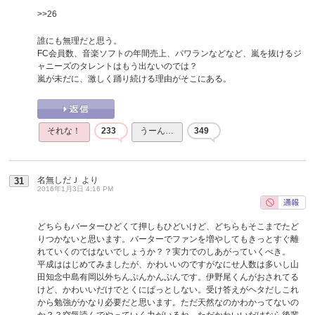
>>26
誰にも無理だと思う。
FC会員数、音楽ソフトの年間売上、パワランなどなど、嵐を抜けるジ
ャニーズのタレントはもう出ないのでは？
嵐が未だに、激しく踊り続ける理由がそこにある。
それな！
233
うーん…
349
名無しだＪ
より
31
2016年1月3日 4:16 PM
どちらもバーターひどくて押しもひどいけど、どちらもそこまでたど
りつかないと思います。バーターでファンを増やしてもきっとすぐ離
れていくのではないでしょうか？？実力でのしあがっていくべき。
平成ははじめてみましたが、かわいいのですがなにせ人数は多いし山
田知念中島有岡以外ちんぷんかんぷんです。伊野尾くんがおされてる
けど、かわいいだけでとくにぱっとしない。受け答えがヘタだしこれ
から勉強がかなり必要だと思います。ただ天然なのかわかってないの
か？？空気読んでやっていく力がいるね。ただかわいいだけなら後輩