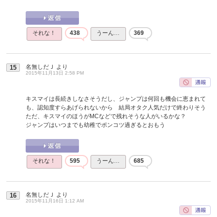
それな！
438
うーん…
369
名無しだＪ
より
15
2015年11月13日 2:58 PM
キスマイは長続きしなさそうだし、ジャンプは何回も機会に恵まれて
も、認知度すらあげられないから 結局オタク人気だけで終わりそう
ただ、キスマイのほうがMCなどで残れそうな人がいるかな？
ジャンプはいつまでも幼稚でポンコツ過ぎるとおもう
それな！
595
うーん…
685
名無しだＪ
より
16
2015年11月16日 1:12 AM