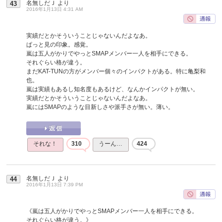
名無しだＪ
より
43
2016年1月13日 4:31 AM
実績だとかそういうことじゃないんだよなあ。
ぱっと見の印象。感覚。
嵐は五人がかりでやっとSMAPメンバー一人を相手にできる。
それぐらい格が違う。
まだKAT-TUNの方がメンバー個々のインパクトがある。特に亀梨和
也。
嵐は実績もあるし知名度もあるけど、なんかインパクトが無い。
実績だとかそういうことじゃないんだよなあ。
嵐にはSMAPのような目新しさや派手さが無い。薄い。
それな！
310
うーん…
424
名無しだＪ
より
44
2016年1月13日 7:39 PM
《嵐は五人がかりでやっとSMAPメンバー一人を相手にできる。
それぐらい格が違う。》