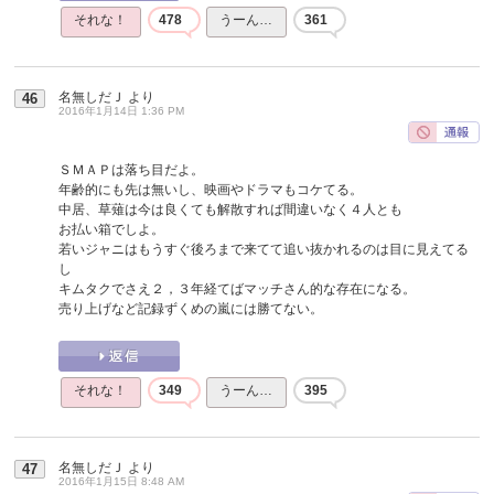
それな！
478
うーん…
361
名無しだＪ
より
46
2016年1月14日 1:36 PM
ＳＭＡＰは落ち目だよ。
年齢的にも先は無いし、映画やドラマもコケてる。
中居、草薙は今は良くても解散すれば間違いなく４人とも
お払い箱でしよ。
若いジャニはもうすぐ後ろまで来てて追い抜かれるのは目に見えてる
し
キムタクでさえ２，３年経てばマッチさん的な存在になる。
売り上げなど記録ずくめの嵐には勝てない。
それな！
349
うーん…
395
名無しだＪ
より
47
2016年1月15日 8:48 AM