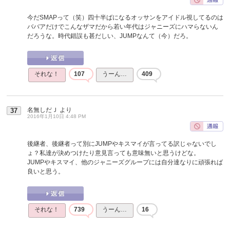
今だSMAPって（笑）四十半ばになるオッサンをアイドル視してるのは
ババアだけでこんなザマだから若い年代はジャニーズにハマらないん
だろうな。時代錯誤も甚だしい、JUMPなんて（今）だろ。
それな！
107
うーん…
409
名無しだＪ
より
37
2016年1月10日 4:48 PM
後継者、後継者って別にJUMPやキスマイが言ってる訳じゃないでし
ょ？私達が決めつけたり意見言っても意味無いと思うけどな。
JUMPやキスマイ、他のジャニーズグループには自分達なりに頑張れば
良いと思う。
それな！
739
うーん…
16