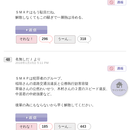
ＳＭＡＰはもう駄目だね。
解散しなくてもこの騒ぎで一層熱は冷める。
それな！
296
うーん…
318
名無しだＪ
より
48
2016年1月15日 5:11 PM
ＳＭＡＰは犯罪者のグループ。
稲垣さんの道路交通法違反と公務執行妨害容疑
草薙さんの公然わいせつ、木村さんの２度のスピード違反、
中居君の中絶強要など。
後輩の為にもならないから早く解散してください。
それな！
185
うーん…
443