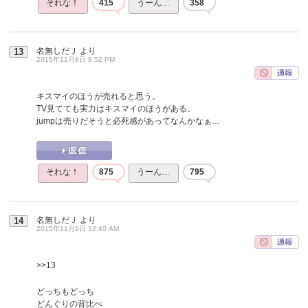
それな！
415
うーん…
358
名無しだＪ
より
13
2015年11月8日 8:52 PM
キスマイのほうが売れると思う。
TV見てても実力はキスマイのほうがある。
jumpは売りだそうと必死感があってなんかなぁ…
それな！
875
うーん…
795
名無しだＪ
より
14
2015年11月9日 12:40 AM
>>13
どっちもどっち
どんぐりの背比べ