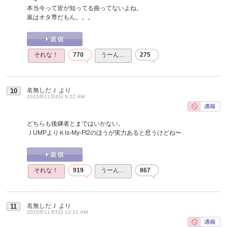
本当今って皆が知ってる曲ってないよね。
嵐はオタ専だもん。。。
それな！
770
うーん…
275
名無しだＪ
より
10
2015年11月4日 9:22 AM
どちらも後継者とまではいかない。
ＪUMPよりＫis-My-Ft2のほうが実力あると思うけどね〜
それな！
919
うーん…
867
名無しだＪ
より
11
2015年11月5日 12:11 AM