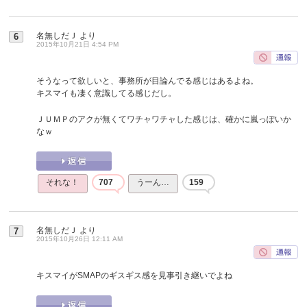
名無しだＪ
より
6
2015年10月21日 4:54 PM
そうなって欲しいと、事務所が目論んでる感じはあるよね。
キスマイも凄く意識してる感じだし。
ＪＵＭＰのアクが無くてワチャワチャした感じは、確かに嵐っぽいか
なｗ
それな！
707
うーん…
159
名無しだＪ
より
7
2015年10月26日 12:11 AM
キスマイがSMAPのギスギス感を見事引き継いでよね