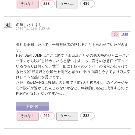
それな！
238
うーん…
439
名無しだＪ
より
42
2016年1月13日 1:25 AM
失礼を承知した上で、一般視聴者の感じることを言わせていただきま
す。
Hey! Say! JUMPはここに来て『山田涼介とその他大勢のジャニーズJr
一派』から脱却し始めていると思います。って言うのは悪口で言って
いるつもりは無くて、世間一般にも個々のメンバーの名前が知られて
きたり(伊野尾君とか最たる例だと思う)、歌う曲調も今までより万人受
けしそうな感じを受けます。
ただ、Kis-My-Ft2は舞祭組の影響で『前3人と後ろ4人』のイメージか
らの脱却が速かったんじゃないかなと。年齢的にも先に成長するのは
Kis-My-Ft2じゃないですかね。
それな！
462
うーん…
232