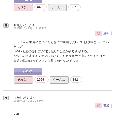
それな！
446
うーん…
367
名無しだJ
より
8
2015年10月29日 11:31 PM
アッくんが中居の窓に出たときに中居君が光GENJIは別格といってい
たけど
SMAPと嵐の売れ方の間にも大きな溝があるきがする。
SMAPの全盛期はファンじゃなくてもカラオケで曲をうたえたけど
最近の嵐の曲ってファン以外は知らないでしょ
それな！
1069
うーん…
291
名無しだＪ
より
9
2015年11月2日 8:15 PM
>>8