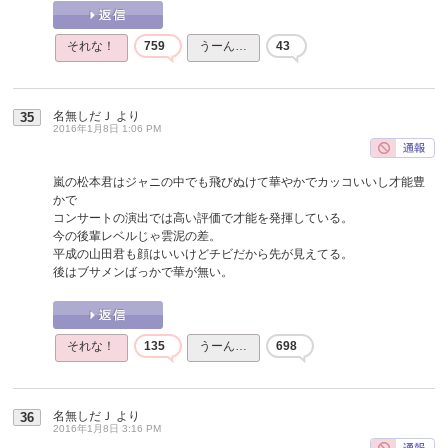
それな！
759
うーん…
43
名無しだＪ
より
35
2016年1月8日 1:06 PM
嵐の松本君はジャニの中でも飛びぬけて華やかでカッコいいし才能豊
かで
コンサートの演出では高い評価で才能を発揮している。
今の後輩レベルじゃ雲泥の差。
平成の山田君も顔はいいけどチビだから先が見えてる。
後はブサメンばっかで華が無い。
それな！
135
うーん…
698
名無しだＪ
より
36
2016年1月8日 3:16 PM