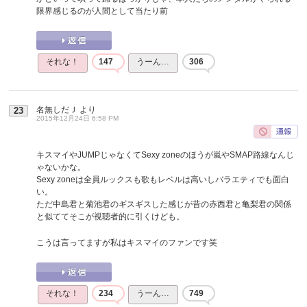
限界感じるのが人間として当たり前
それな！
147
うーん…
306
名無しだＪ
より
23
2015年12月24日 6:58 PM
キスマイやJUMPじゃなくてSexy zoneのほうが嵐やSMAP路線なんじ
ゃないかな。
Sexy zoneは全員ルックスも歌もレベルは高いしバラエティでも面白
い。
ただ中島君と菊池君のギスギスした感じが昔の赤西君と亀梨君の関係
と似ててそこが視聴者的に引くけども。
こうは言ってますが私はキスマイのファンです笑
それな！
234
うーん…
749