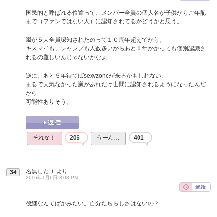
国民的と呼ばれる位置って、メンバー全員の個人名が子供からご年配
まで（ファンではない人）に認知されてるかどうかと思う。
嵐が５人全員認知されたのって１０周年超えてから。
キスマイも、ジャンプも人数多いからあと５年かかっても個別認識さ
れるの難しいんじゃないかなぁ
逆に、あと５年待てばsexyzoneが来るかもしれない。
まるで人気なかった嵐があれだけ世間に認知されるようになったんだ
から
可能性ありそう。
それな！
206
うーん…
401
名無しだＪ
より
34
2016年1月6日 3:08 PM
後継なんてばかみたい。自分たちらしさはないの？