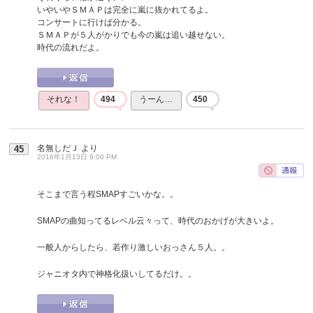
いやいやＳＭＡＰは完全に嵐に抜かれてるよ。
コンサートに行けば分かる。
ＳＭＡＰが５人がかりでも今の嵐は追い越せない。
時代の流れだよ。
それな！
494
うーん…
450
名無しだＪ
より
45
2016年1月13日 9:00 PM
そこまで言う程SMAPすごいかな。。
SMAPの曲知ってるレベル云々って、時代のおかげが大きいよ。
一般人からしたら、若作り激しいおっさん５人。。
ジャニオタ内で神格化扱いしてるだけ。。