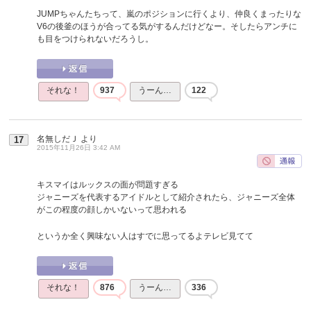
JUMPちゃんたちって、嵐のポジションに行くより、仲良くまったりな
V6の後釜のほうが合ってる気がするんだけどなー。そしたらアンチに
も目をつけられないだろうし。
それな！
937
うーん…
122
名無しだＪ
より
17
2015年11月26日 3:42 AM
キスマイはルックスの面が問題すぎる
ジャニーズを代表するアイドルとして紹介されたら、ジャニーズ全体
がこの程度の顔しかいないって思われる
というか全く興味ない人はすでに思ってるよテレビ見てて
それな！
876
うーん…
336