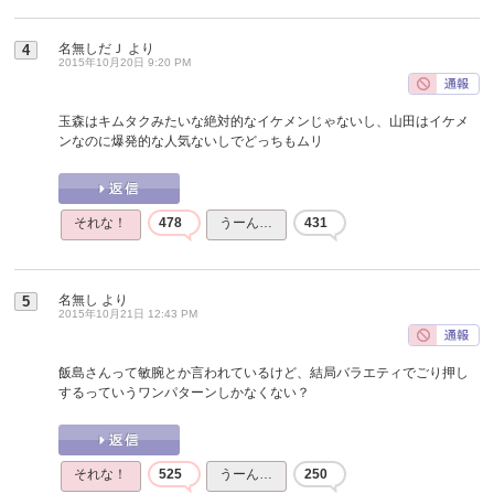
名無しだＪ
より
4
2015年10月20日 9:20 PM
玉森はキムタクみたいな絶対的なイケメンじゃないし、山田はイケメ
ンなのに爆発的な人気ないしでどっちもムリ
それな！
478
うーん…
431
名無し
より
5
2015年10月21日 12:43 PM
飯島さんって敏腕とか言われているけど、結局バラエティでごり押し
するっていうワンパターンしかなくない？
それな！
525
うーん…
250