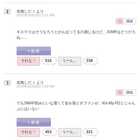
名無しだＪ
より
2
2015年10月20日 1:11 PM
キスマイはそうなろうとがんばってるの感じるけど、JUMPはどうだろ
ね……
それな！
510
うーん…
338
名無しだＪ
より
3
2015年10月20日 1:53 PM
でもSMAP担みたいな濃くて金を落とすファンが、Kis-My-Ft2とじゃん
ぷにはいない
それな！
453
うーん…
221