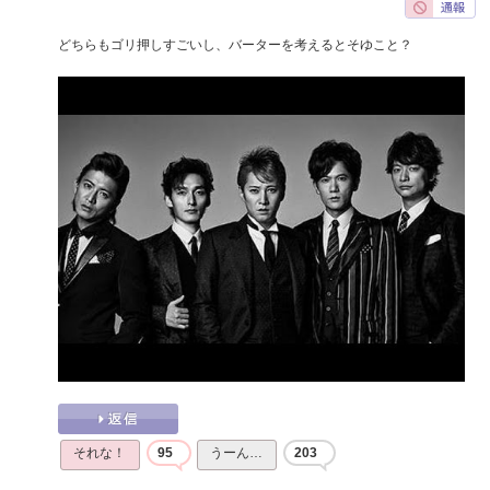
どちらもゴリ押しすごいし、バーターを考えるとそゆこと？
それな！
95
うーん…
203