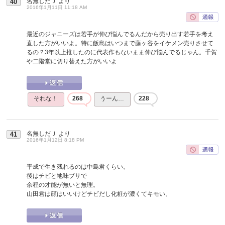
名無しだＪ
より
40
2016年1月11日 11:18 AM
最近のジャニーズは若手が伸び悩んでるんだから売り出す若手を考え
直した方がいいよ。特に飯島はいつまで藤ヶ谷をイケメン売りさせて
るの？3年以上推したのに代表作もないまま伸び悩んでるじゃん。千賀
や二階堂に切り替えた方がいいよ
それな！
268
うーん…
228
名無しだＪ
より
41
2016年1月12日 8:18 PM
平成で生き残れるのは中島君くらい。
後はチビと地味ブサで
余程の才能が無いと無理。
山田君は顔はいいけどチビだし化粧が濃くてキモい。