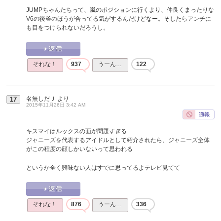
JUMPちゃんたちって、嵐のポジションに行くより、仲良くまったりな
V6の後釜のほうが合ってる気がするんだけどなー。そしたらアンチに
も目をつけられないだろうし。
それな！
937
うーん…
122
名無しだＪ
より
17
2015年11月26日 3:42 AM
キスマイはルックスの面が問題すぎる
ジャニーズを代表するアイドルとして紹介されたら、ジャニーズ全体
がこの程度の顔しかいないって思われる
というか全く興味ない人はすでに思ってるよテレビ見てて
それな！
876
うーん…
336