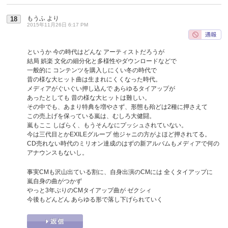
もうふ
より
18
2015年11月26日 6:17 PM
というか 今の時代はどんな アーティストだろうが
結局 娯楽 文化の細分化と多様性やダウンロードなどで
一般的に コンテンツを購入しにくい冬の時代で
昔の様な大ヒット曲は生まれにくくなった時代。
メディアがぐいぐい押し込んで あらゆるタイアップが
あったとしても 昔の様な大ヒットは難しい。
その中でも、あまり特典を増やさず、形態も殆どは2種に押さえて
この売上げを保っている嵐は、むしろ大健闘。
嵐もここ しばらく、もうそんなにプッシュされていない。
今は三代目とかEXILEグループ 他ジャニの方がよほど押されてる。
CD売れない時代のミリオン達成のはずの新アルバムもメディアで何の
アナウンスもないし。
事実CMも沢山出ている割に、自身出演のCMには 全くタイアップに
嵐自身の曲がつかず
やっと3年ぶりのCMタイアップ曲が ゼクシィ
今後もどんどん あらゆる形で落し下げられていく