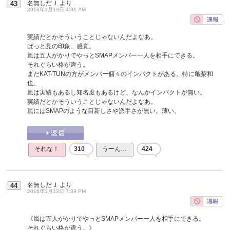
名無しだＪ
より
43
2016年1月13日 4:31 AM
実績だとかそういうことじゃないんだよなあ。
ぱっと見の印象。感覚。
嵐は五人がかりでやっとSMAPメンバー一人を相手にできる。
それぐらい格が違う。
まだKAT-TUNの方がメンバー個々のインパクトがある。特に亀梨和
也。
嵐は実績もあるし知名度もあるけど、なんかインパクトが無い。
実績だとかそういうことじゃないんだよなあ。
嵐にはSMAPのような目新しさや派手さが無い。薄い。
それな！
310
うーん…
424
名無しだＪ
より
44
2016年1月13日 7:39 PM
《嵐は五人がかりでやっとSMAPメンバー一人を相手にできる。
それぐらい格が違う。》