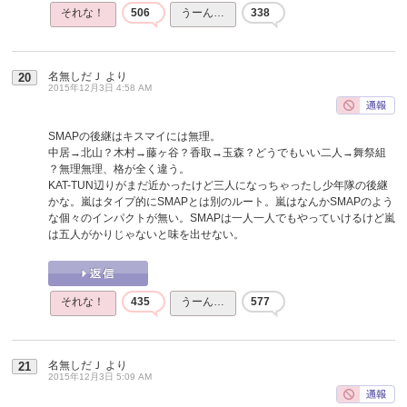
それな！
506
うーん…
338
名無しだＪ
より
20
2015年12月3日 4:58 AM
SMAPの後継はキスマイには無理。
中居→北山？木村→藤ヶ谷？香取→玉森？どうでもいい二人→舞祭組
？無理無理、格が全く違う。
KAT-TUN辺りがまだ近かったけど三人になっちゃったし少年隊の後継
かな。嵐はタイプ的にSMAPとは別のルート。嵐はなんかSMAPのよう
な個々のインパクトが無い。SMAPは一人一人でもやっていけるけど嵐
は五人がかりじゃないと味を出せない。
それな！
435
うーん…
577
名無しだＪ
より
21
2015年12月3日 5:09 AM