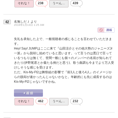
それな！
238
うーん…
439
名無しだＪ
より
42
2016年1月13日 1:25 AM
失礼を承知した上で、一般視聴者の感じることを言わせていただきま
す。
Hey! Say! JUMPはここに来て『山田涼介とその他大勢のジャニーズJr
一派』から脱却し始めていると思います。って言うのは悪口で言って
いるつもりは無くて、世間一般にも個々のメンバーの名前が知られて
きたり(伊野尾君とか最たる例だと思う)、歌う曲調も今までより万人受
けしそうな感じを受けます。
ただ、Kis-My-Ft2は舞祭組の影響で『前3人と後ろ4人』のイメージか
らの脱却が速かったんじゃないかなと。年齢的にも先に成長するのは
Kis-My-Ft2じゃないですかね。
それな！
462
うーん…
232