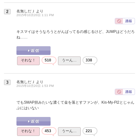
名無しだＪ
より
2
2015年10月20日 1:11 PM
キスマイはそうなろうとがんばってるの感じるけど、JUMPはどうだろ
ね……
それな！
510
うーん…
338
名無しだＪ
より
3
2015年10月20日 1:53 PM
でもSMAP担みたいな濃くて金を落とすファンが、Kis-My-Ft2とじゃん
ぷにはいない
それな！
453
うーん…
221