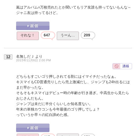
嵐はアルバム○万枚売れたとか聞いてもリア友誰も持ってないもんな～
ジャニ友は持ってるけど。
それな！
647
うーん…
209
名無しだＪ
より
12
2015年11月6日 2:00 PM
どちらもすごいゴリ押しされてる割にはイマイチだったなぁ。
キスマイもCD普通売りしたら売上激減だし、ジャンプも24h出るには
まだ早かったな。
そもそもキスマイはデビュー時の年齢が行き過ぎ。中高生から見たら
おじさんだもん。
ジャンプは未だに半分くらいしか知名度ない。
年末の単独カウコンも今年最後のゴリ押しでしょ？
っていうか早々の紅白諦めた感。