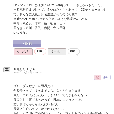
Hey Say JUMPとは別にYa-Ya-yahをデビューさせるべきだった。
当時冠番組まで持って、良い曲たくさんあって、CDデビューまでし
て、あんなに人気と知名度凄かったのに何故？
当時SMAPとYa-Ya-yahを例えるような風潮があったのに。
中居→八乙女 木村→薮 稲垣→山下
草なぎ→鮎川 香取→赤間 森→星野
のような。
それな！
116
うーん…
661
名無しだＪ
より
22
2015年12月9日 9:49 PM
グループ人数は５名限界だね
年齢差あっても５名までなら、なんとかまとまる
嵐だって６人だったら、うまくいってたかわからない
役者として育てるったって、日本のエンタメ市場に
若い男ばっかりそんなにいらない
需要と供給バランスがとれてないって
かといって唄って踊るばっかりじゃ、本人たちのメンタルがやられる