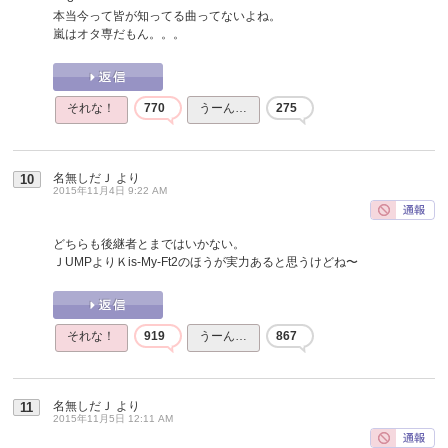
本当今って皆が知ってる曲ってないよね。
嵐はオタ専だもん。。。
それな！
770
うーん…
275
名無しだＪ
より
10
2015年11月4日 9:22 AM
どちらも後継者とまではいかない。
ＪUMPよりＫis-My-Ft2のほうが実力あると思うけどね〜
それな！
919
うーん…
867
名無しだＪ
より
11
2015年11月5日 12:11 AM