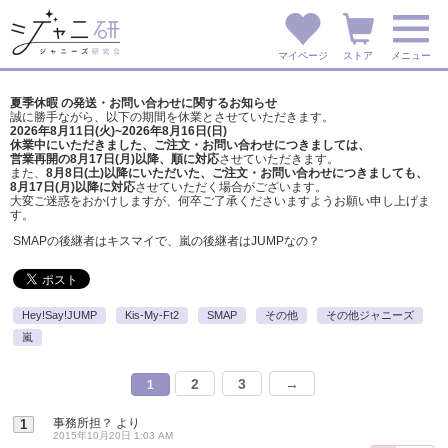
マイページ
ストア
メニュー
夏季休暇 の発送・お問い合わせに関するお知らせ
誠に勝手ながら、以下の期間を休業とさせていただきます。
2026年8月11日(火)~2026年8月16日(日)
休業中にいただきました、ご注文・お問い合わせにつきましては、
営業再開の8月17日(月)以降、順に対応
させていただきます。
また、
8月8日(土)以降にいただいた、ご注文・
お問い合わせにつきましても、
8月17日(月)以降に対応
させていただく場合がございます。
大変ご迷惑をおかけしますが、
何卒ご了承くださいますようお願い申し上げま
す。
SMAPの後継者はキスマイで、嵐の後継者はJUMPなの？
Hey!Say!JUMP
Kis-My-Ft2
SMAP
その他
その他ジャニーズ
嵐
2
3
→
1
事務所担？
より
1
2015年10月20日 1:03 AM