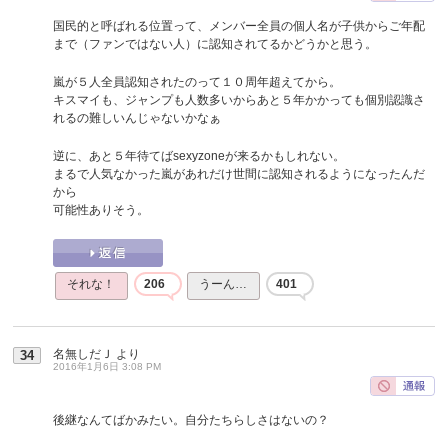
国民的と呼ばれる位置って、メンバー全員の個人名が子供からご年配
まで（ファンではない人）に認知されてるかどうかと思う。
嵐が５人全員認知されたのって１０周年超えてから。
キスマイも、ジャンプも人数多いからあと５年かかっても個別認識さ
れるの難しいんじゃないかなぁ
逆に、あと５年待てばsexyzoneが来るかもしれない。
まるで人気なかった嵐があれだけ世間に認知されるようになったんだ
から
可能性ありそう。
それな！
206
うーん…
401
名無しだＪ
より
34
2016年1月6日 3:08 PM
後継なんてばかみたい。自分たちらしさはないの？