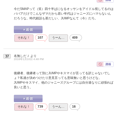
今だSMAPって（笑）四十半ばになるオッサンをアイドル視してるのは
ババアだけでこんなザマだから若い年代はジャニーズにハマらないん
だろうな。時代錯誤も甚だしい、JUMPなんて（今）だろ。
それな！
107
うーん…
409
名無しだＪ
より
37
2016年1月10日 4:48 PM
後継者、後継者って別にJUMPやキスマイが言ってる訳じゃないでし
ょ？私達が決めつけたり意見言っても意味無いと思うけどな。
JUMPやキスマイ、他のジャニーズグループには自分達なりに頑張れば
良いと思う。
それな！
739
うーん…
16