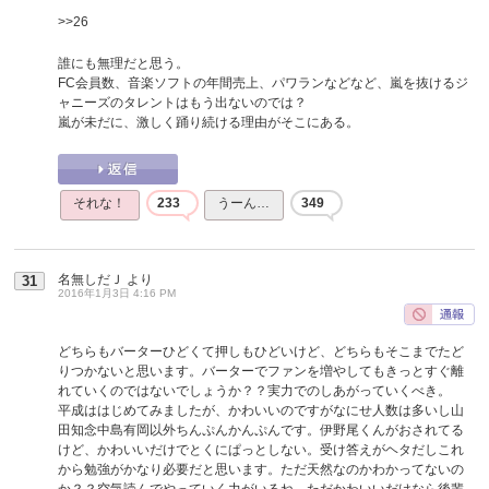
>>26
誰にも無理だと思う。
FC会員数、音楽ソフトの年間売上、パワランなどなど、嵐を抜けるジ
ャニーズのタレントはもう出ないのでは？
嵐が未だに、激しく踊り続ける理由がそこにある。
それな！
233
うーん…
349
名無しだＪ
より
31
2016年1月3日 4:16 PM
どちらもバーターひどくて押しもひどいけど、どちらもそこまでたど
りつかないと思います。バーターでファンを増やしてもきっとすぐ離
れていくのではないでしょうか？？実力でのしあがっていくべき。
平成ははじめてみましたが、かわいいのですがなにせ人数は多いし山
田知念中島有岡以外ちんぷんかんぷんです。伊野尾くんがおされてる
けど、かわいいだけでとくにぱっとしない。受け答えがヘタだしこれ
から勉強がかなり必要だと思います。ただ天然なのかわかってないの
か？？空気読んでやっていく力がいるね。ただかわいいだけなら後輩