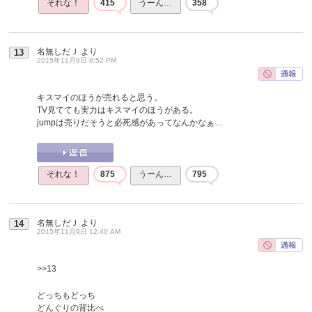
それな！
415
うーん…
358
名無しだＪ
より
13
2015年11月8日 8:52 PM
キスマイのほうが売れると思う。
TV見てても実力はキスマイのほうがある。
jumpは売りだそうと必死感があってなんかなぁ…
それな！
875
うーん…
795
名無しだＪ
より
14
2015年11月9日 12:40 AM
>>13
どっちもどっち
どんぐりの背比べ