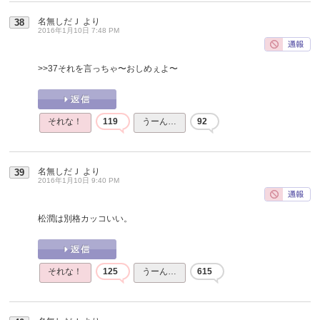
名無しだＪ
より
38
2016年1月10日 7:48 PM
>>37
それを言っちゃ〜おしめぇよ〜
それな！
119
うーん…
92
名無しだＪ
より
39
2016年1月10日 9:40 PM
松潤は別格カッコいい。
それな！
125
うーん…
615