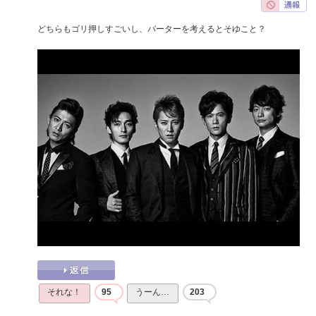
どちらもゴリ押しすごいし、バーターを考えるとそゆこと？
それな！
95
うーん…
203