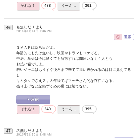
それな！
478
うーん…
361
名無しだＪ
より
46
2016年1月14日 1:36 PM
ＳＭＡＰは落ち目だよ。
年齢的にも先は無いし、映画やドラマもコケてる。
中居、草薙は今は良くても解散すれば間違いなく４人とも
お払い箱でしよ。
若いジャニはもうすぐ後ろまで来てて追い抜かれるのは目に見えてる
し
キムタクでさえ２，３年経てばマッチさん的な存在になる。
売り上げなど記録ずくめの嵐には勝てない。
それな！
349
うーん…
395
名無しだＪ
より
47
2016年1月15日 8:48 AM