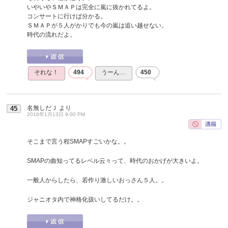
いやいやＳＭＡＰは完全に嵐に抜かれてるよ。
コンサートに行けば分かる。
ＳＭＡＰが５人がかりでも今の嵐は追い越せない。
時代の流れだよ。
それな！
494
うーん…
450
名無しだＪ
より
45
2016年1月13日 9:00 PM
そこまで言う程SMAPすごいかな。。
SMAPの曲知ってるレベル云々って、時代のおかげが大きいよ。
一般人からしたら、若作り激しいおっさん５人。。
ジャニオタ内で神格化扱いしてるだけ。。