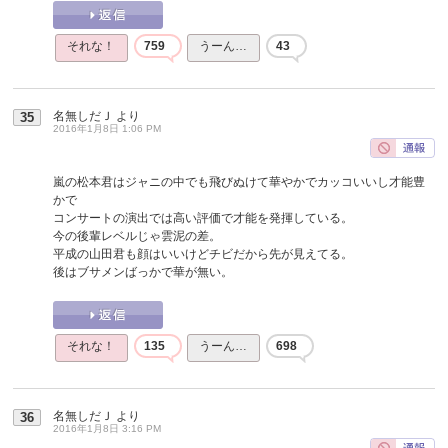
それな！
759
うーん…
43
名無しだＪ
より
35
2016年1月8日 1:06 PM
嵐の松本君はジャニの中でも飛びぬけて華やかでカッコいいし才能豊
かで
コンサートの演出では高い評価で才能を発揮している。
今の後輩レベルじゃ雲泥の差。
平成の山田君も顔はいいけどチビだから先が見えてる。
後はブサメンばっかで華が無い。
それな！
135
うーん…
698
名無しだＪ
より
36
2016年1月8日 3:16 PM