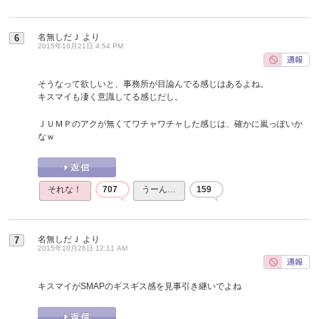
名無しだＪ
より
6
2015年10月21日 4:54 PM
そうなって欲しいと、事務所が目論んでる感じはあるよね。
キスマイも凄く意識してる感じだし。
ＪＵＭＰのアクが無くてワチャワチャした感じは、確かに嵐っぽいか
なｗ
それな！
707
うーん…
159
名無しだＪ
より
7
2015年10月26日 12:11 AM
キスマイがSMAPのギスギス感を見事引き継いでよね