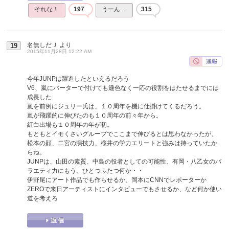
それな！
197
うーん…
315
名無しだＪ
より
19
2015年11月28日 12:22 AM
今年JUNPは躍進したといえるだろう
V6、嵐にバーターで付けても遜色なく一応の役割をはたせるまでには
成長した
嵐を前例にジュリー氏は、１０周年を機に仕掛けてくるだろう。
嵐が飛躍的に伸びたのも１０周年の前々年から。
紅白出場も１０周年の年が初。
もともとイモくさいグループでここまで伸びるとは思わなかったが、
松本の顔、二宮の演技力、桜井の学力エリートと強みは持っていたか
らね。
JUNPは、山田の素質、中島の役者としての可能性、有岡・八乙女のバ
ラエティ力にもう、ひとつふたつ何か・・
伊野尾にアート作品でも作らせるか、岡本にCNNでレポーターか
ZEROで来日アーティストにインタビューでもさせるか、など何か使い
道を考えろ