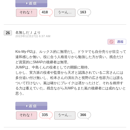
それな！
418
うーん…
163
名無しだＪ
より
26
2015年12月27日 6:37 AM
Kis-My-Ft2は、ルックス的に無理だし、ドラマでも自分売りが目立って
違和感しか無い。役に合う人格造りから勉強した方が良い。残念だけ
ど資質的にSMAPの後継者は無理。
JUMPは、中島くんの役者としての開眼に期待。
しかし、実力派の役者や監督から天才と認識されている二宮さんには
多分追い付け無いし、松本さんの演出力と視野の広さ包容力には誰も
ついて行けない。嵐は確かにブレイクは遅かったけど、それを維持す
る力は蓄えていた。残念ながらJUMPもまた嵐の後継者には成れないと
思う。
それな！
335
うーん…
366