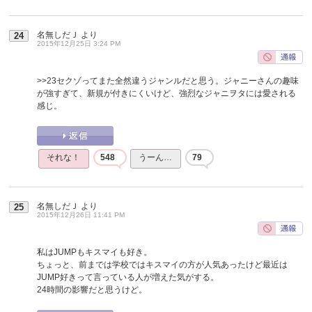
名無しだＪ
より
24
2015年12月25日 3:24 PM
>>23
セクゾってまた全然違うジャンルだと思う。ジャニーさんの趣味
が強すぎて、新規が付きにくいけど、強烈なジャニヲタには愛される
感じ。
それな！
548
うーん…
79
名無しだＪ
より
25
2015年12月26日 11:41 PM
私はJUMPもキスマイも好き。
ちょっと、前までは学校ではキスマイの方が人気あったけど最近は
JUMP好きって言っている人が増えた気がする。
24時間の影響だと思うけど。