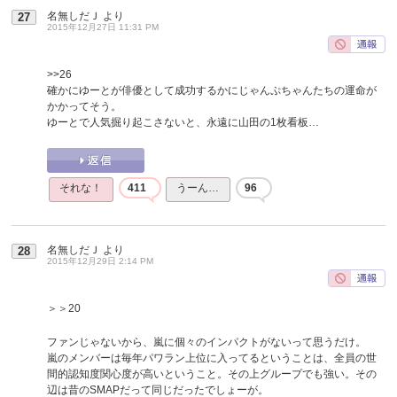
名無しだＪ
より
27
2015年12月27日 11:31 PM
>>26
確かにゆーとが俳優として成功するかにじゃんぷちゃんたちの運命が
かかってそう。
ゆーとで人気掘り起こさないと、永遠に山田の1枚看板…
それな！
411
うーん…
96
名無しだＪ
より
28
2015年12月29日 2:14 PM
＞＞20
ファンじゃないから、嵐に個々のインパクトがないって思うだけ。
嵐のメンバーは毎年パワラン上位に入ってるということは、全員の世
間的認知度関心度が高いということ。その上グループでも強い。その
辺は昔のSMAPだって同じだったでしょーが。