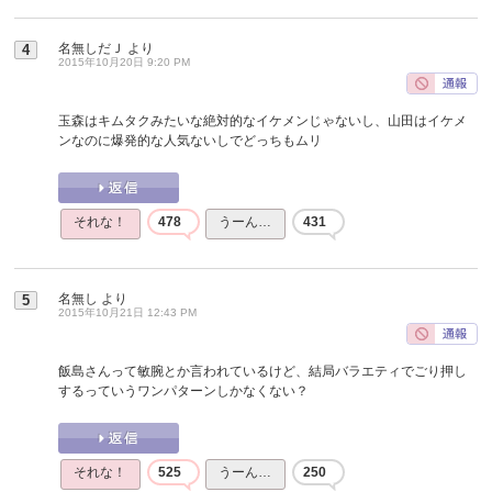
名無しだＪ
より
4
2015年10月20日 9:20 PM
玉森はキムタクみたいな絶対的なイケメンじゃないし、山田はイケメ
ンなのに爆発的な人気ないしでどっちもムリ
それな！
478
うーん…
431
名無し
より
5
2015年10月21日 12:43 PM
飯島さんって敏腕とか言われているけど、結局バラエティでごり押し
するっていうワンパターンしかなくない？
それな！
525
うーん…
250