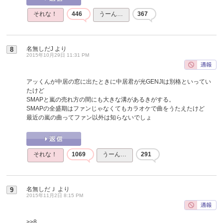
それな！
446
うーん…
367
名無しだJ
より
8
2015年10月29日 11:31 PM
アッくんが中居の窓に出たときに中居君が光GENJIは別格といってい
たけど
SMAPと嵐の売れ方の間にも大きな溝があるきがする。
SMAPの全盛期はファンじゃなくてもカラオケで曲をうたえたけど
最近の嵐の曲ってファン以外は知らないでしょ
それな！
1069
うーん…
291
名無しだＪ
より
9
2015年11月2日 8:15 PM
>>8