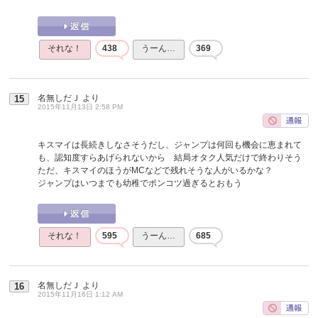
それな！
438
うーん…
369
名無しだＪ
より
15
2015年11月13日 2:58 PM
キスマイは長続きしなさそうだし、ジャンプは何回も機会に恵まれて
も、認知度すらあげられないから 結局オタク人気だけで終わりそう
ただ、キスマイのほうがMCなどで残れそうな人がいるかな？
ジャンプはいつまでも幼稚でポンコツ過ぎるとおもう
それな！
595
うーん…
685
名無しだＪ
より
16
2015年11月16日 1:12 AM