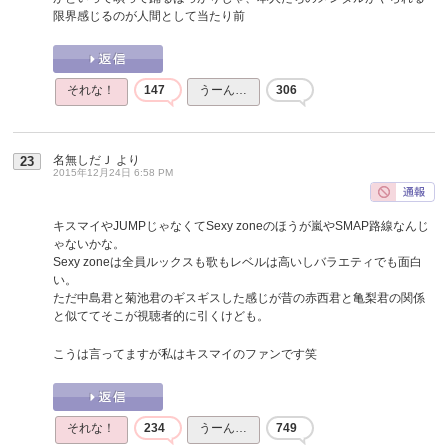
限界感じるのが人間として当たり前
それな！
147
うーん…
306
名無しだＪ
より
23
2015年12月24日 6:58 PM
キスマイやJUMPじゃなくてSexy zoneのほうが嵐やSMAP路線なんじ
ゃないかな。
Sexy zoneは全員ルックスも歌もレベルは高いしバラエティでも面白
い。
ただ中島君と菊池君のギスギスした感じが昔の赤西君と亀梨君の関係
と似ててそこが視聴者的に引くけども。
こうは言ってますが私はキスマイのファンです笑
それな！
234
うーん…
749