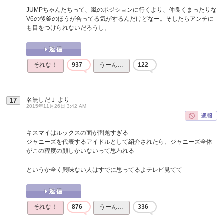
JUMPちゃんたちって、嵐のポジションに行くより、仲良くまったりな
V6の後釜のほうが合ってる気がするんだけどなー。そしたらアンチに
も目をつけられないだろうし。
それな！
937
うーん…
122
名無しだＪ
より
17
2015年11月26日 3:42 AM
キスマイはルックスの面が問題すぎる
ジャニーズを代表するアイドルとして紹介されたら、ジャニーズ全体
がこの程度の顔しかいないって思われる
というか全く興味ない人はすでに思ってるよテレビ見てて
それな！
876
うーん…
336