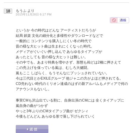
もうふ
より
18
2015年11月26日 6:17 PM
というか 今の時代はどんな アーティストだろうが
結局 娯楽 文化の細分化と多様性やダウンロードなどで
一般的に コンテンツを購入しにくい冬の時代で
昔の様な大ヒット曲は生まれにくくなった時代。
メディアがぐいぐい押し込んで あらゆるタイアップが
あったとしても 昔の様な大ヒットは難しい。
その中でも、あまり特典を増やさず、形態も殆どは2種に押さえて
この売上げを保っている嵐は、むしろ大健闘。
嵐もここ しばらく、もうそんなにプッシュされていない。
今は三代目とかEXILEグループ 他ジャニの方がよほど押されてる。
CD売れない時代のミリオン達成のはずの新アルバムもメディアで何の
アナウンスもないし。
事実CMも沢山出ている割に、自身出演のCMには 全くタイアップに
嵐自身の曲がつかず
やっと3年ぶりのCMタイアップ曲が ゼクシィ
今後もどんどん あらゆる形で落し下げられていく