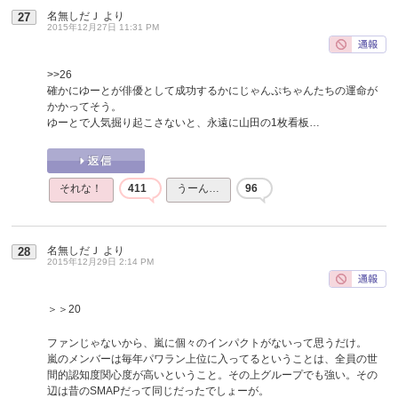
名無しだＪ
より
27
2015年12月27日 11:31 PM
>>26
確かにゆーとが俳優として成功するかにじゃんぷちゃんたちの運命が
かかってそう。
ゆーとで人気掘り起こさないと、永遠に山田の1枚看板…
それな！
411
うーん…
96
名無しだＪ
より
28
2015年12月29日 2:14 PM
＞＞20
ファンじゃないから、嵐に個々のインパクトがないって思うだけ。
嵐のメンバーは毎年パワラン上位に入ってるということは、全員の世
間的認知度関心度が高いということ。その上グループでも強い。その
辺は昔のSMAPだって同じだったでしょーが。