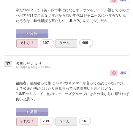
今だSMAPって（笑）四十半ばになるオッサンをアイドル視してるのは
ババアだけでこんなザマだから若い年代はジャニーズにハマらないん
だろうな。時代錯誤も甚だしい、JUMPなんて（今）だろ。
それな！
107
うーん…
409
名無しだＪ
より
37
2016年1月10日 4:48 PM
後継者、後継者って別にJUMPやキスマイが言ってる訳じゃないでし
ょ？私達が決めつけたり意見言っても意味無いと思うけどな。
JUMPやキスマイ、他のジャニーズグループには自分達なりに頑張れば
良いと思う。
それな！
739
うーん…
16