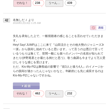
それな！
238
うーん…
439
名無しだＪ
より
42
2016年1月13日 1:25 AM
失礼を承知した上で、一般視聴者の感じることを言わせていただきま
す。
Hey! Say! JUMPはここに来て『山田涼介とその他大勢のジャニーズJr
一派』から脱却し始めていると思います。って言うのは悪口で言って
いるつもりは無くて、世間一般にも個々のメンバーの名前が知られて
きたり(伊野尾君とか最たる例だと思う)、歌う曲調も今までより万人受
けしそうな感じを受けます。
ただ、Kis-My-Ft2は舞祭組の影響で『前3人と後ろ4人』のイメージか
らの脱却が速かったんじゃないかなと。年齢的にも先に成長するのは
Kis-My-Ft2じゃないですかね。
それな！
462
うーん…
232