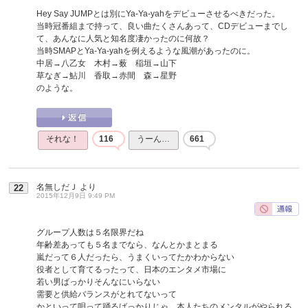
Hey Say JUMPとは別にYa-Ya-yahをデビューさせるべきだった。
当時冠番組まで持って、良い曲たくさんあって、CDデビューまでし
て、あんなに人気と知名度凄かったのに何故？
当時SMAPとYa-Ya-yahを例えるような風潮があったのに。
中居→八乙女 木村→薮 稲垣→山下
草なぎ→鮎川 香取→赤間 森→星野
のような。
それな！
116
うーん…
661
名無しだＪ
より
22
2015年12月9日 9:49 PM
グループ人数は５名限界だね
年齢差あっても５名までなら、なんとかまとまる
嵐だって６人だったら、うまくいってたかわからない
役者として育てるったって、日本のエンタメ市場に
若い男ばっかりそんなにいらない
需要と供給バランスがとれてないって
かといって唄って踊るばっかりじゃ、本人たちのメンタルがやられる