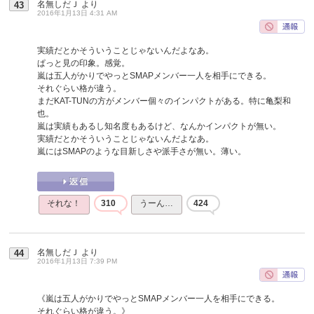
名無しだＪ
より
43
2016年1月13日 4:31 AM
実績だとかそういうことじゃないんだよなあ。
ぱっと見の印象。感覚。
嵐は五人がかりでやっとSMAPメンバー一人を相手にできる。
それぐらい格が違う。
まだKAT-TUNの方がメンバー個々のインパクトがある。特に亀梨和
也。
嵐は実績もあるし知名度もあるけど、なんかインパクトが無い。
実績だとかそういうことじゃないんだよなあ。
嵐にはSMAPのような目新しさや派手さが無い。薄い。
それな！
310
うーん…
424
名無しだＪ
より
44
2016年1月13日 7:39 PM
《嵐は五人がかりでやっとSMAPメンバー一人を相手にできる。
それぐらい格が違う。》