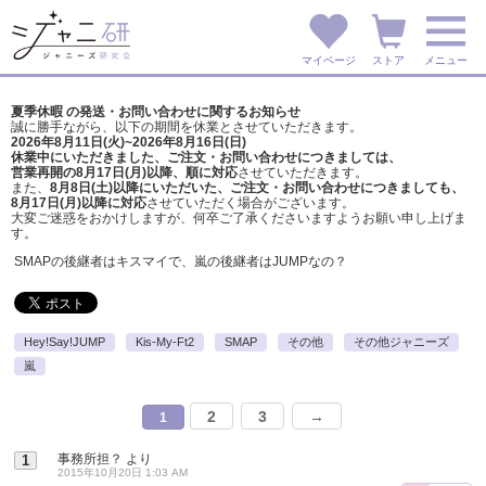
マイページ
ストア
メニュー
夏季休暇 の発送・お問い合わせに関するお知らせ
誠に勝手ながら、以下の期間を休業とさせていただきます。
2026年8月11日(火)~2026年8月16日(日)
休業中にいただきました、ご注文・お問い合わせにつきましては、
営業再開の8月17日(月)以降、順に対応
させていただきます。
また、
8月8日(土)以降にいただいた、ご注文・
お問い合わせにつきましても、
8月17日(月)以降に対応
させていただく場合がございます。
大変ご迷惑をおかけしますが、
何卒ご了承くださいますようお願い申し上げま
す。
SMAPの後継者はキスマイで、嵐の後継者はJUMPなの？
Hey!Say!JUMP
Kis-My-Ft2
SMAP
その他
その他ジャニーズ
嵐
2
3
→
1
事務所担？
より
1
2015年10月20日 1:03 AM