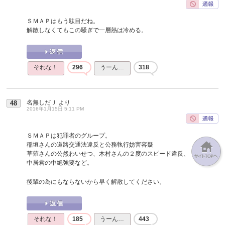
ＳＭＡＰはもう駄目だね。
解散しなくてもこの騒ぎで一層熱は冷める。
それな！
296
うーん…
318
名無しだＪ
より
48
2016年1月15日 5:11 PM
ＳＭＡＰは犯罪者のグループ。
稲垣さんの道路交通法違反と公務執行妨害容疑
草薙さんの公然わいせつ、木村さんの２度のスピード違反、
中居君の中絶強要など。
後輩の為にもならないから早く解散してください。
それな！
185
うーん…
443