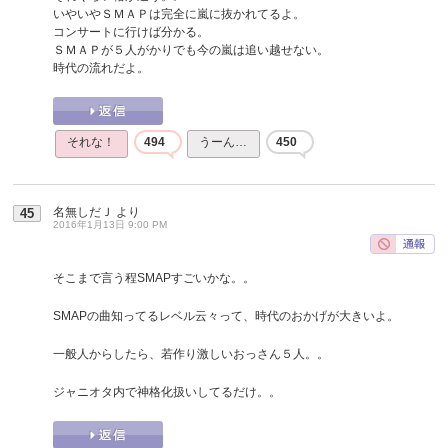
いやいやＳＭＡＰは完全に嵐に抜かれてるよ。
コンサートに行けば分かる。
ＳＭＡＰが５人がかりでも今の嵐は追い越せない。
時代の流れだよ。
それな！
494
うーん…
450
名無しだＪ
より
45
2016年1月13日 9:00 PM
そこまで言う程SMAPすごいかな。。
SMAPの曲知ってるレベル云々って、時代のおかげが大きいよ。
一般人からしたら、若作り激しいおっさん５人。。
ジャニオタ内で神格化扱いしてるだけ。。