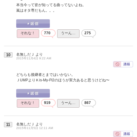
本当今って皆が知ってる曲ってないよね。
嵐はオタ専だもん。。。
それな！
770
うーん…
275
名無しだＪ
より
10
2015年11月4日 9:22 AM
どちらも後継者とまではいかない。
ＪUMPよりＫis-My-Ft2のほうが実力あると思うけどね〜
それな！
919
うーん…
867
名無しだＪ
より
11
2015年11月5日 12:11 AM