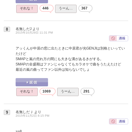
それな！
446
うーん…
367
名無しだJ
より
8
2015年10月29日 11:31 PM
アッくんが中居の窓に出たときに中居君が光GENJIは別格といってい
たけど
SMAPと嵐の売れ方の間にも大きな溝があるきがする。
SMAPの全盛期はファンじゃなくてもカラオケで曲をうたえたけど
最近の嵐の曲ってファン以外は知らないでしょ
それな！
1069
うーん…
291
名無しだＪ
より
9
2015年11月2日 8:15 PM
>>8