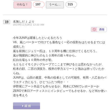
それな！
197
うーん…
315
名無しだＪ
より
19
2015年11月28日 12:22 AM
今年JUNPは躍進したといえるだろう
V6、嵐にバーターで付けても遜色なく一応の役割をはたせるまでには
成長した
嵐を前例にジュリー氏は、１０周年を機に仕掛けてくるだろう。
嵐が飛躍的に伸びたのも１０周年の前々年から。
紅白出場も１０周年の年が初。
もともとイモくさいグループでここまで伸びるとは思わなかったが、
松本の顔、二宮の演技力、桜井の学力エリートと強みは持っていたか
らね。
JUNPは、山田の素質、中島の役者としての可能性、有岡・八乙女のバ
ラエティ力にもう、ひとつふたつ何か・・
伊野尾にアート作品でも作らせるか、岡本にCNNでレポーターか
ZEROで来日アーティストにインタビューでもさせるか、など何か使い
道を考えろ