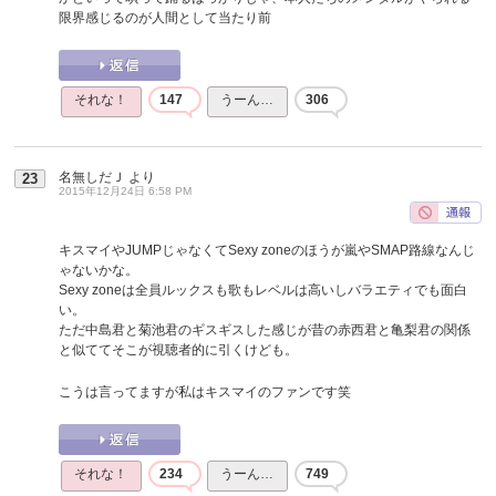
限界感じるのが人間として当たり前
それな！
147
うーん…
306
名無しだＪ
より
23
2015年12月24日 6:58 PM
キスマイやJUMPじゃなくてSexy zoneのほうが嵐やSMAP路線なんじ
ゃないかな。
Sexy zoneは全員ルックスも歌もレベルは高いしバラエティでも面白
い。
ただ中島君と菊池君のギスギスした感じが昔の赤西君と亀梨君の関係
と似ててそこが視聴者的に引くけども。
こうは言ってますが私はキスマイのファンです笑
それな！
234
うーん…
749