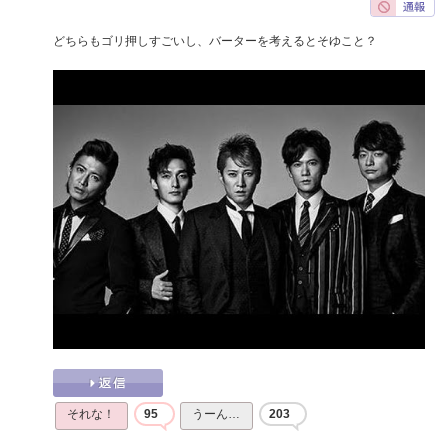
どちらもゴリ押しすごいし、バーターを考えるとそゆこと？
それな！
95
うーん…
203