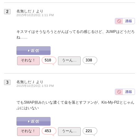
名無しだＪ
より
2
2015年10月20日 1:11 PM
キスマイはそうなろうとがんばってるの感じるけど、JUMPはどうだろ
ね……
それな！
510
うーん…
338
名無しだＪ
より
3
2015年10月20日 1:53 PM
でもSMAP担みたいな濃くて金を落とすファンが、Kis-My-Ft2とじゃん
ぷにはいない
それな！
453
うーん…
221