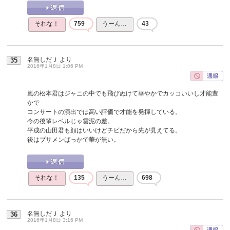
それな！
759
うーん…
43
名無しだＪ
より
35
2016年1月8日 1:06 PM
嵐の松本君はジャニの中でも飛びぬけて華やかでカッコいいし才能豊
かで
コンサートの演出では高い評価で才能を発揮している。
今の後輩レベルじゃ雲泥の差。
平成の山田君も顔はいいけどチビだから先が見えてる。
後はブサメンばっかで華が無い。
それな！
135
うーん…
698
名無しだＪ
より
36
2016年1月8日 3:16 PM