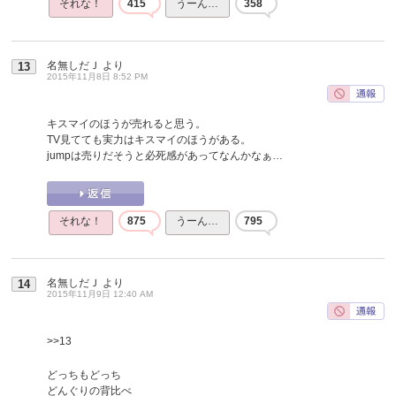
それな！
415
うーん…
358
名無しだＪ
より
13
2015年11月8日 8:52 PM
キスマイのほうが売れると思う。
TV見てても実力はキスマイのほうがある。
jumpは売りだそうと必死感があってなんかなぁ…
それな！
875
うーん…
795
名無しだＪ
より
14
2015年11月9日 12:40 AM
>>13
どっちもどっち
どんぐりの背比べ