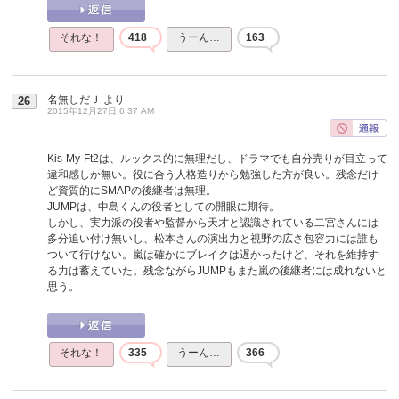
それな！
418
うーん…
163
名無しだＪ
より
26
2015年12月27日 6:37 AM
Kis-My-Ft2は、ルックス的に無理だし、ドラマでも自分売りが目立って
違和感しか無い。役に合う人格造りから勉強した方が良い。残念だけ
ど資質的にSMAPの後継者は無理。
JUMPは、中島くんの役者としての開眼に期待。
しかし、実力派の役者や監督から天才と認識されている二宮さんには
多分追い付け無いし、松本さんの演出力と視野の広さ包容力には誰も
ついて行けない。嵐は確かにブレイクは遅かったけど、それを維持す
る力は蓄えていた。残念ながらJUMPもまた嵐の後継者には成れないと
思う。
それな！
335
うーん…
366