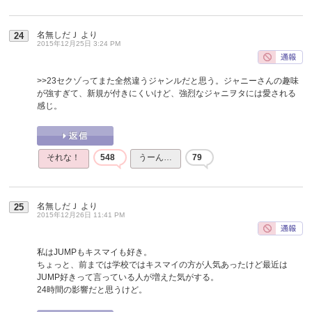
名無しだＪ
より
24
2015年12月25日 3:24 PM
>>23
セクゾってまた全然違うジャンルだと思う。ジャニーさんの趣味
が強すぎて、新規が付きにくいけど、強烈なジャニヲタには愛される
感じ。
それな！
548
うーん…
79
名無しだＪ
より
25
2015年12月26日 11:41 PM
私はJUMPもキスマイも好き。
ちょっと、前までは学校ではキスマイの方が人気あったけど最近は
JUMP好きって言っている人が増えた気がする。
24時間の影響だと思うけど。