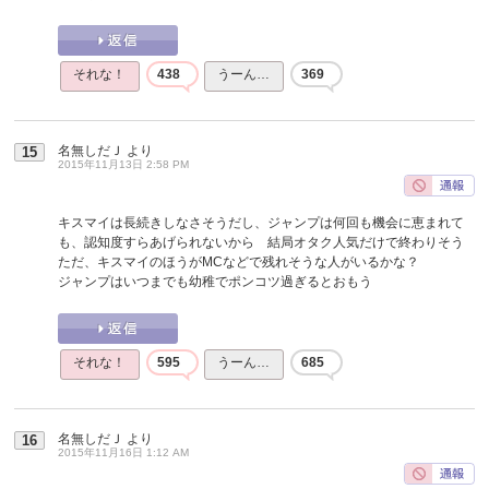
それな！
438
うーん…
369
名無しだＪ
より
15
2015年11月13日 2:58 PM
キスマイは長続きしなさそうだし、ジャンプは何回も機会に恵まれて
も、認知度すらあげられないから 結局オタク人気だけで終わりそう
ただ、キスマイのほうがMCなどで残れそうな人がいるかな？
ジャンプはいつまでも幼稚でポンコツ過ぎるとおもう
それな！
595
うーん…
685
名無しだＪ
より
16
2015年11月16日 1:12 AM