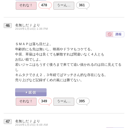
それな！
478
うーん…
361
名無しだＪ
より
46
2016年1月14日 1:36 PM
ＳＭＡＰは落ち目だよ。
年齢的にも先は無いし、映画やドラマもコケてる。
中居、草薙は今は良くても解散すれば間違いなく４人とも
お払い箱でしよ。
若いジャニはもうすぐ後ろまで来てて追い抜かれるのは目に見えてる
し
キムタクでさえ２，３年経てばマッチさん的な存在になる。
売り上げなど記録ずくめの嵐には勝てない。
それな！
349
うーん…
395
名無しだＪ
より
47
2016年1月15日 8:48 AM