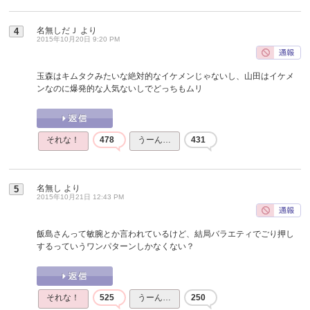
名無しだＪ
より
4
2015年10月20日 9:20 PM
玉森はキムタクみたいな絶対的なイケメンじゃないし、山田はイケメ
ンなのに爆発的な人気ないしでどっちもムリ
それな！
478
うーん…
431
名無し
より
5
2015年10月21日 12:43 PM
飯島さんって敏腕とか言われているけど、結局バラエティでごり押し
するっていうワンパターンしかなくない？
それな！
525
うーん…
250