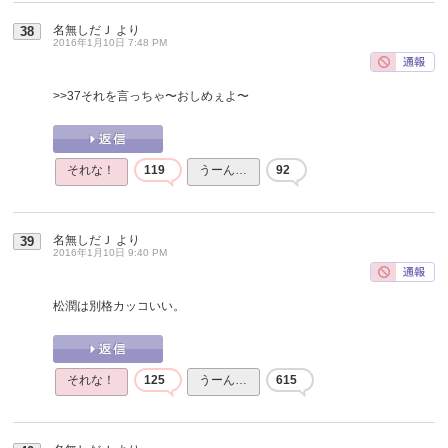
名無しだＪ
より
38
2016年1月10日 7:48 PM
>>37
それを言っちゃ〜おしめぇよ〜
それな！
119
うーん…
92
名無しだＪ
より
39
2016年1月10日 9:40 PM
松潤は別格カッコいい。
それな！
125
うーん…
615