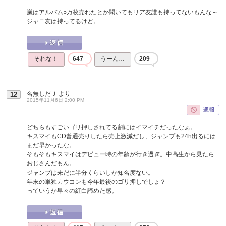
嵐はアルバム○万枚売れたとか聞いてもリア友誰も持ってないもんな～
ジャニ友は持ってるけど。
それな！
647
うーん…
209
名無しだＪ
より
12
2015年11月6日 2:00 PM
どちらもすごいゴリ押しされてる割にはイマイチだったなぁ。
キスマイもCD普通売りしたら売上激減だし、ジャンプも24h出るには
まだ早かったな。
そもそもキスマイはデビュー時の年齢が行き過ぎ。中高生から見たら
おじさんだもん。
ジャンプは未だに半分くらいしか知名度ない。
年末の単独カウコンも今年最後のゴリ押しでしょ？
っていうか早々の紅白諦めた感。