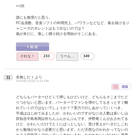
>>26
誰にも無理だと思う。
FC会員数、音楽ソフトの年間売上、パワランなどなど、嵐を抜けるジ
ャニーズのタレントはもう出ないのでは？
嵐が未だに、激しく踊り続ける理由がそこにある。
それな！
233
うーん…
349
名無しだＪ
より
31
2016年1月3日 4:16 PM
どちらもバーターひどくて押しもひどいけど、どちらもそこまでたど
りつかないと思います。バーターでファンを増やしてもきっとすぐ離
れていくのではないでしょうか？？実力でのしあがっていくべき。
平成ははじめてみましたが、かわいいのですがなにせ人数は多いし山
田知念中島有岡以外ちんぷんかんぷんです。伊野尾くんがおされてる
けど、かわいいだけでとくにぱっとしない。受け答えがヘタだしこれ
から勉強がかなり必要だと思います。ただ天然なのかわかってないの
か？？空気読んでやっていく力がいるね。ただかわいいだけなら後輩