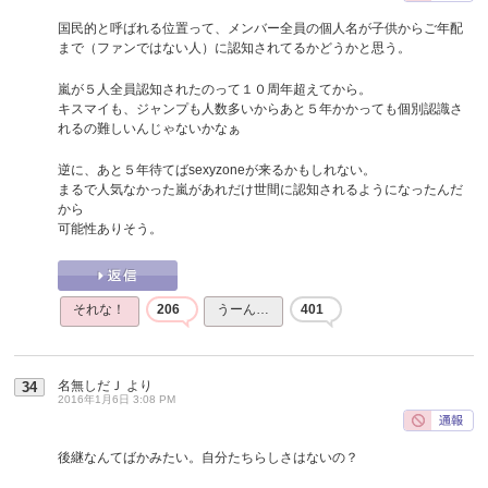
国民的と呼ばれる位置って、メンバー全員の個人名が子供からご年配
まで（ファンではない人）に認知されてるかどうかと思う。
嵐が５人全員認知されたのって１０周年超えてから。
キスマイも、ジャンプも人数多いからあと５年かかっても個別認識さ
れるの難しいんじゃないかなぁ
逆に、あと５年待てばsexyzoneが来るかもしれない。
まるで人気なかった嵐があれだけ世間に認知されるようになったんだ
から
可能性ありそう。
それな！
206
うーん…
401
名無しだＪ
より
34
2016年1月6日 3:08 PM
後継なんてばかみたい。自分たちらしさはないの？