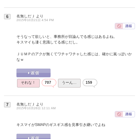
名無しだＪ
より
6
2015年10月21日 4:54 PM
そうなって欲しいと、事務所が目論んでる感じはあるよね。
キスマイも凄く意識してる感じだし。
ＪＵＭＰのアクが無くてワチャワチャした感じは、確かに嵐っぽいか
なｗ
それな！
707
うーん…
159
名無しだＪ
より
7
2015年10月26日 12:11 AM
キスマイがSMAPのギスギス感を見事引き継いでよね