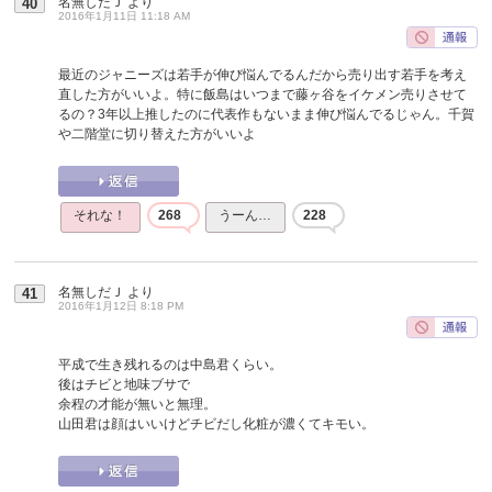
名無しだＪ
より
40
2016年1月11日 11:18 AM
最近のジャニーズは若手が伸び悩んでるんだから売り出す若手を考え
直した方がいいよ。特に飯島はいつまで藤ヶ谷をイケメン売りさせて
るの？3年以上推したのに代表作もないまま伸び悩んでるじゃん。千賀
や二階堂に切り替えた方がいいよ
それな！
268
うーん…
228
名無しだＪ
より
41
2016年1月12日 8:18 PM
平成で生き残れるのは中島君くらい。
後はチビと地味ブサで
余程の才能が無いと無理。
山田君は顔はいいけどチビだし化粧が濃くてキモい。