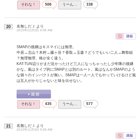
それな！
506
うーん…
338
名無しだＪ
より
20
2015年12月3日 4:58 AM
SMAPの後継はキスマイには無理。
中居→北山？木村→藤ヶ谷？香取→玉森？どうでもいい二人→舞祭組
？無理無理、格が全く違う。
KAT-TUN辺りがまだ近かったけど三人になっちゃったし少年隊の後継
かな。嵐はタイプ的にSMAPとは別のルート。嵐はなんかSMAPのよう
な個々のインパクトが無い。SMAPは一人一人でもやっていけるけど嵐
は五人がかりじゃないと味を出せない。
それな！
435
うーん…
577
名無しだＪ
より
21
2015年12月3日 5:09 AM