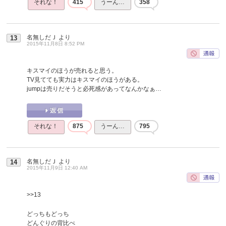
それな！
415
うーん…
358
名無しだＪ
より
13
2015年11月8日 8:52 PM
キスマイのほうが売れると思う。
TV見てても実力はキスマイのほうがある。
jumpは売りだそうと必死感があってなんかなぁ…
それな！
875
うーん…
795
名無しだＪ
より
14
2015年11月9日 12:40 AM
>>13
どっちもどっち
どんぐりの背比べ