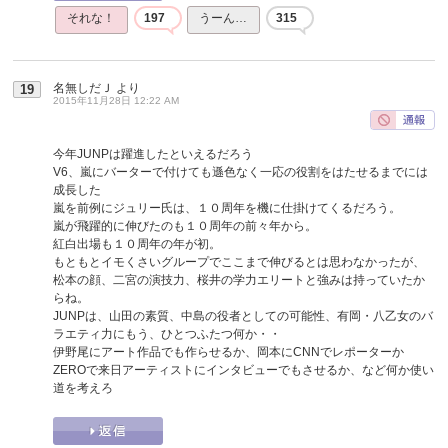
それな！
197
うーん…
315
名無しだＪ
より
19
2015年11月28日 12:22 AM
今年JUNPは躍進したといえるだろう
V6、嵐にバーターで付けても遜色なく一応の役割をはたせるまでには
成長した
嵐を前例にジュリー氏は、１０周年を機に仕掛けてくるだろう。
嵐が飛躍的に伸びたのも１０周年の前々年から。
紅白出場も１０周年の年が初。
もともとイモくさいグループでここまで伸びるとは思わなかったが、
松本の顔、二宮の演技力、桜井の学力エリートと強みは持っていたか
らね。
JUNPは、山田の素質、中島の役者としての可能性、有岡・八乙女のバ
ラエティ力にもう、ひとつふたつ何か・・
伊野尾にアート作品でも作らせるか、岡本にCNNでレポーターか
ZEROで来日アーティストにインタビューでもさせるか、など何か使い
道を考えろ