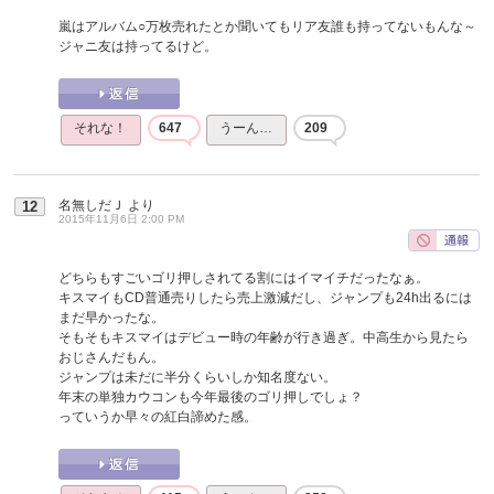
嵐はアルバム○万枚売れたとか聞いてもリア友誰も持ってないもんな～
ジャニ友は持ってるけど。
それな！
647
うーん…
209
名無しだＪ
より
12
2015年11月6日 2:00 PM
どちらもすごいゴリ押しされてる割にはイマイチだったなぁ。
キスマイもCD普通売りしたら売上激減だし、ジャンプも24h出るには
まだ早かったな。
そもそもキスマイはデビュー時の年齢が行き過ぎ。中高生から見たら
おじさんだもん。
ジャンプは未だに半分くらいしか知名度ない。
年末の単独カウコンも今年最後のゴリ押しでしょ？
っていうか早々の紅白諦めた感。