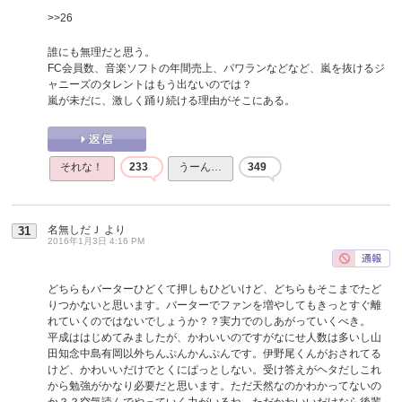
>>26
誰にも無理だと思う。
FC会員数、音楽ソフトの年間売上、パワランなどなど、嵐を抜けるジ
ャニーズのタレントはもう出ないのでは？
嵐が未だに、激しく踊り続ける理由がそこにある。
それな！
233
うーん…
349
名無しだＪ
より
31
2016年1月3日 4:16 PM
どちらもバーターひどくて押しもひどいけど、どちらもそこまでたど
りつかないと思います。バーターでファンを増やしてもきっとすぐ離
れていくのではないでしょうか？？実力でのしあがっていくべき。
平成ははじめてみましたが、かわいいのですがなにせ人数は多いし山
田知念中島有岡以外ちんぷんかんぷんです。伊野尾くんがおされてる
けど、かわいいだけでとくにぱっとしない。受け答えがヘタだしこれ
から勉強がかなり必要だと思います。ただ天然なのかわかってないの
か？？空気読んでやっていく力がいるね。ただかわいいだけなら後輩