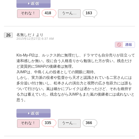
それな！
418
うーん…
163
名無しだＪ
より
26
2015年12月27日 6:37 AM
Kis-My-Ft2は、ルックス的に無理だし、ドラマでも自分売りが目立って
違和感しか無い。役に合う人格造りから勉強した方が良い。残念だけ
ど資質的にSMAPの後継者は無理。
JUMPは、中島くんの役者としての開眼に期待。
しかし、実力派の役者や監督から天才と認識されている二宮さんには
多分追い付け無いし、松本さんの演出力と視野の広さ包容力には誰も
ついて行けない。嵐は確かにブレイクは遅かったけど、それを維持す
る力は蓄えていた。残念ながらJUMPもまた嵐の後継者には成れないと
思う。
それな！
335
うーん…
366