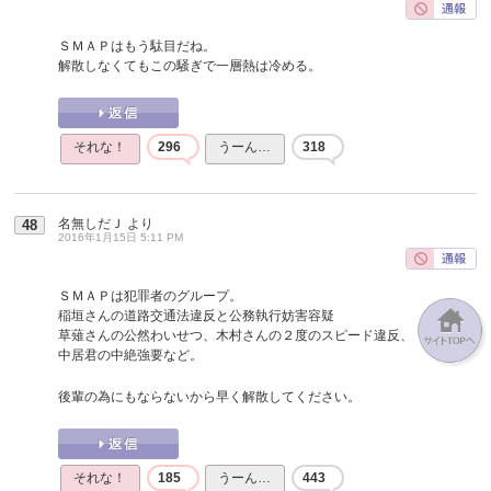
ＳＭＡＰはもう駄目だね。
解散しなくてもこの騒ぎで一層熱は冷める。
それな！
296
うーん…
318
名無しだＪ
より
48
2016年1月15日 5:11 PM
ＳＭＡＰは犯罪者のグループ。
稲垣さんの道路交通法違反と公務執行妨害容疑
草薙さんの公然わいせつ、木村さんの２度のスピード違反、
中居君の中絶強要など。
後輩の為にもならないから早く解散してください。
それな！
185
うーん…
443