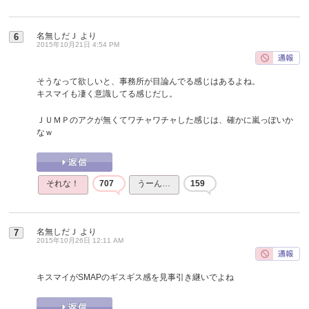
名無しだＪ
より
6
2015年10月21日 4:54 PM
そうなって欲しいと、事務所が目論んでる感じはあるよね。
キスマイも凄く意識してる感じだし。
ＪＵＭＰのアクが無くてワチャワチャした感じは、確かに嵐っぽいか
なｗ
それな！
707
うーん…
159
名無しだＪ
より
7
2015年10月26日 12:11 AM
キスマイがSMAPのギスギス感を見事引き継いでよね