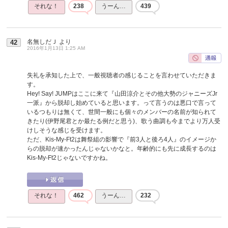
それな！
238
うーん…
439
名無しだＪ
より
42
2016年1月13日 1:25 AM
失礼を承知した上で、一般視聴者の感じることを言わせていただきま
す。
Hey! Say! JUMPはここに来て『山田涼介とその他大勢のジャニーズJr
一派』から脱却し始めていると思います。って言うのは悪口で言って
いるつもりは無くて、世間一般にも個々のメンバーの名前が知られて
きたり(伊野尾君とか最たる例だと思う)、歌う曲調も今までより万人受
けしそうな感じを受けます。
ただ、Kis-My-Ft2は舞祭組の影響で『前3人と後ろ4人』のイメージか
らの脱却が速かったんじゃないかなと。年齢的にも先に成長するのは
Kis-My-Ft2じゃないですかね。
それな！
462
うーん…
232