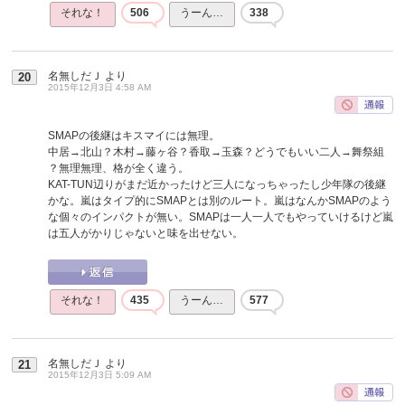
それな！
506
うーん…
338
名無しだＪ
より
20
2015年12月3日 4:58 AM
SMAPの後継はキスマイには無理。
中居→北山？木村→藤ヶ谷？香取→玉森？どうでもいい二人→舞祭組
？無理無理、格が全く違う。
KAT-TUN辺りがまだ近かったけど三人になっちゃったし少年隊の後継
かな。嵐はタイプ的にSMAPとは別のルート。嵐はなんかSMAPのよう
な個々のインパクトが無い。SMAPは一人一人でもやっていけるけど嵐
は五人がかりじゃないと味を出せない。
それな！
435
うーん…
577
名無しだＪ
より
21
2015年12月3日 5:09 AM