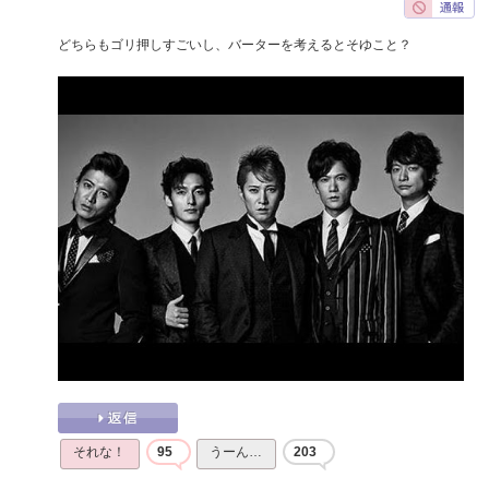
どちらもゴリ押しすごいし、バーターを考えるとそゆこと？
それな！
95
うーん…
203