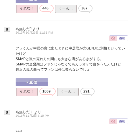
それな！
446
うーん…
367
名無しだJ
より
8
2015年10月29日 11:31 PM
アッくんが中居の窓に出たときに中居君が光GENJIは別格といってい
たけど
SMAPと嵐の売れ方の間にも大きな溝があるきがする。
SMAPの全盛期はファンじゃなくてもカラオケで曲をうたえたけど
最近の嵐の曲ってファン以外は知らないでしょ
それな！
1069
うーん…
291
名無しだＪ
より
9
2015年11月2日 8:15 PM
>>8