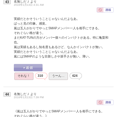
名無しだＪ
より
43
2016年1月13日 4:31 AM
実績だとかそういうことじゃないんだよなあ。
ぱっと見の印象。感覚。
嵐は五人がかりでやっとSMAPメンバー一人を相手にできる。
それぐらい格が違う。
まだKAT-TUNの方がメンバー個々のインパクトがある。特に亀梨和
也。
嵐は実績もあるし知名度もあるけど、なんかインパクトが無い。
実績だとかそういうことじゃないんだよなあ。
嵐にはSMAPのような目新しさや派手さが無い。薄い。
それな！
310
うーん…
424
名無しだＪ
より
44
2016年1月13日 7:39 PM
《嵐は五人がかりでやっとSMAPメンバー一人を相手にできる。
それぐらい格が違う。》