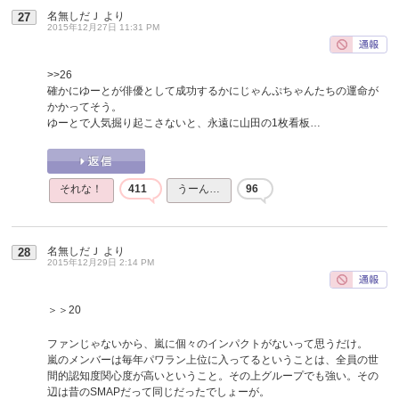
名無しだＪ
より
27
2015年12月27日 11:31 PM
>>26
確かにゆーとが俳優として成功するかにじゃんぷちゃんたちの運命が
かかってそう。
ゆーとで人気掘り起こさないと、永遠に山田の1枚看板…
それな！
411
うーん…
96
名無しだＪ
より
28
2015年12月29日 2:14 PM
＞＞20
ファンじゃないから、嵐に個々のインパクトがないって思うだけ。
嵐のメンバーは毎年パワラン上位に入ってるということは、全員の世
間的認知度関心度が高いということ。その上グループでも強い。その
辺は昔のSMAPだって同じだったでしょーが。