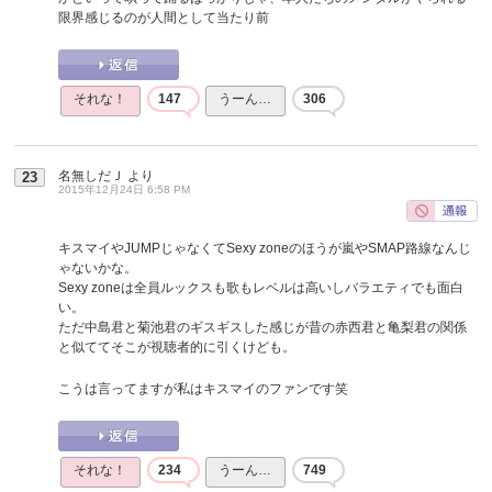
限界感じるのが人間として当たり前
それな！
147
うーん…
306
名無しだＪ
より
23
2015年12月24日 6:58 PM
キスマイやJUMPじゃなくてSexy zoneのほうが嵐やSMAP路線なんじ
ゃないかな。
Sexy zoneは全員ルックスも歌もレベルは高いしバラエティでも面白
い。
ただ中島君と菊池君のギスギスした感じが昔の赤西君と亀梨君の関係
と似ててそこが視聴者的に引くけども。
こうは言ってますが私はキスマイのファンです笑
それな！
234
うーん…
749