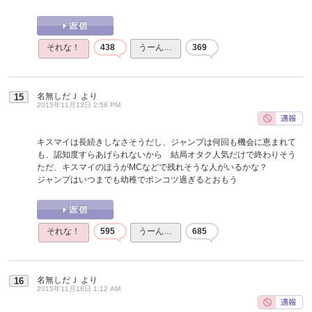
それな！
438
うーん…
369
名無しだＪ
より
15
2015年11月13日 2:58 PM
キスマイは長続きしなさそうだし、ジャンプは何回も機会に恵まれて
も、認知度すらあげられないから 結局オタク人気だけで終わりそう
ただ、キスマイのほうがMCなどで残れそうな人がいるかな？
ジャンプはいつまでも幼稚でポンコツ過ぎるとおもう
それな！
595
うーん…
685
名無しだＪ
より
16
2015年11月16日 1:12 AM