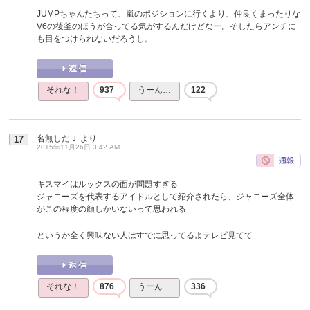
JUMPちゃんたちって、嵐のポジションに行くより、仲良くまったりな
V6の後釜のほうが合ってる気がするんだけどなー。そしたらアンチに
も目をつけられないだろうし。
それな！
937
うーん…
122
名無しだＪ
より
17
2015年11月26日 3:42 AM
キスマイはルックスの面が問題すぎる
ジャニーズを代表するアイドルとして紹介されたら、ジャニーズ全体
がこの程度の顔しかいないって思われる
というか全く興味ない人はすでに思ってるよテレビ見てて
それな！
876
うーん…
336