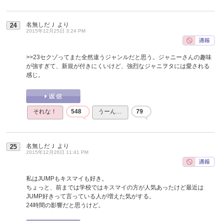
名無しだＪ
より
24
2015年12月25日 3:24 PM
>>23
セクゾってまた全然違うジャンルだと思う。ジャニーさんの趣味
が強すぎて、新規が付きにくいけど、強烈なジャニヲタには愛される
感じ。
それな！
548
うーん…
79
名無しだＪ
より
25
2015年12月26日 11:41 PM
私はJUMPもキスマイも好き。
ちょっと、前までは学校ではキスマイの方が人気あったけど最近は
JUMP好きって言っている人が増えた気がする。
24時間の影響だと思うけど。