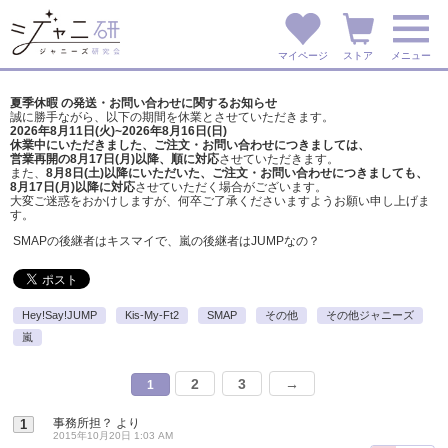
マイページ
ストア
メニュー
夏季休暇 の発送・お問い合わせに関するお知らせ
誠に勝手ながら、以下の期間を休業とさせていただきます。
2026年8月11日(火)~2026年8月16日(日)
休業中にいただきました、ご注文・お問い合わせにつきましては、
営業再開の8月17日(月)以降、順に対応
させていただきます。
また、
8月8日(土)以降にいただいた、ご注文・
お問い合わせにつきましても、
8月17日(月)以降に対応
させていただく場合がございます。
大変ご迷惑をおかけしますが、
何卒ご了承くださいますようお願い申し上げま
す。
SMAPの後継者はキスマイで、嵐の後継者はJUMPなの？
Hey!Say!JUMP
Kis-My-Ft2
SMAP
その他
その他ジャニーズ
嵐
2
3
→
1
事務所担？
より
1
2015年10月20日 1:03 AM