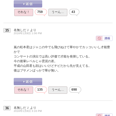
それな！
759
うーん…
43
名無しだＪ
より
35
2016年1月8日 1:06 PM
嵐の松本君はジャニの中でも飛びぬけて華やかでカッコいいし才能豊
かで
コンサートの演出では高い評価で才能を発揮している。
今の後輩レベルじゃ雲泥の差。
平成の山田君も顔はいいけどチビだから先が見えてる。
後はブサメンばっかで華が無い。
それな！
135
うーん…
698
名無しだＪ
より
36
2016年1月8日 3:16 PM