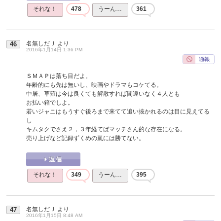
それな！
478
うーん…
361
名無しだＪ
より
46
2016年1月14日 1:36 PM
ＳＭＡＰは落ち目だよ。
年齢的にも先は無いし、映画やドラマもコケてる。
中居、草薙は今は良くても解散すれば間違いなく４人とも
お払い箱でしよ。
若いジャニはもうすぐ後ろまで来てて追い抜かれるのは目に見えてる
し
キムタクでさえ２，３年経てばマッチさん的な存在になる。
売り上げなど記録ずくめの嵐には勝てない。
それな！
349
うーん…
395
名無しだＪ
より
47
2016年1月15日 8:48 AM