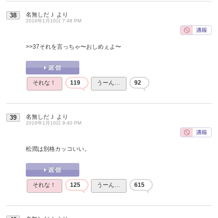
名無しだＪ
より
38
2016年1月10日 7:48 PM
>>37
それを言っちゃ〜おしめぇよ〜
それな！
119
うーん…
92
名無しだＪ
より
39
2016年1月10日 9:40 PM
松潤は別格カッコいい。
それな！
125
うーん…
615