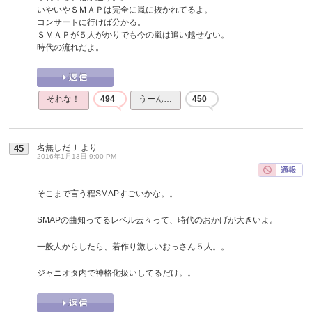
いやいやＳＭＡＰは完全に嵐に抜かれてるよ。
コンサートに行けば分かる。
ＳＭＡＰが５人がかりでも今の嵐は追い越せない。
時代の流れだよ。
それな！
494
うーん…
450
名無しだＪ
より
45
2016年1月13日 9:00 PM
そこまで言う程SMAPすごいかな。。
SMAPの曲知ってるレベル云々って、時代のおかげが大きいよ。
一般人からしたら、若作り激しいおっさん５人。。
ジャニオタ内で神格化扱いしてるだけ。。