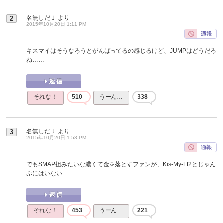
名無しだＪ
より
2
2015年10月20日 1:11 PM
キスマイはそうなろうとがんばってるの感じるけど、JUMPはどうだろ
ね……
それな！
510
うーん…
338
名無しだＪ
より
3
2015年10月20日 1:53 PM
でもSMAP担みたいな濃くて金を落とすファンが、Kis-My-Ft2とじゃん
ぷにはいない
それな！
453
うーん…
221