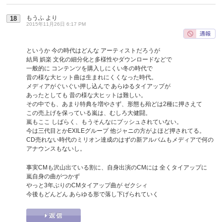
もうふ
より
18
2015年11月26日 6:17 PM
というか 今の時代はどんな アーティストだろうが
結局 娯楽 文化の細分化と多様性やダウンロードなどで
一般的に コンテンツを購入しにくい冬の時代で
昔の様な大ヒット曲は生まれにくくなった時代。
メディアがぐいぐい押し込んで あらゆるタイアップが
あったとしても 昔の様な大ヒットは難しい。
その中でも、あまり特典を増やさず、形態も殆どは2種に押さえて
この売上げを保っている嵐は、むしろ大健闘。
嵐もここ しばらく、もうそんなにプッシュされていない。
今は三代目とかEXILEグループ 他ジャニの方がよほど押されてる。
CD売れない時代のミリオン達成のはずの新アルバムもメディアで何の
アナウンスもないし。
事実CMも沢山出ている割に、自身出演のCMには 全くタイアップに
嵐自身の曲がつかず
やっと3年ぶりのCMタイアップ曲が ゼクシィ
今後もどんどん あらゆる形で落し下げられていく