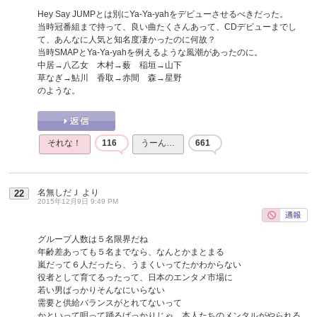
Hey Say JUMPとは別にYa-Ya-yahをデビューさせるべきだった。
当時冠番組まで持って、良い曲たくさんあって、CDデビューまでし
て、あんなに人気と知名度凄かったのに何故？
当時SMAPとYa-Ya-yahを例えるような風潮があったのに。
中居→八乙女 木村→薮 稲垣→山下
草なぎ→鮎川 香取→赤間 森→星野
のような。
それな！
116
うーん…
661
名無しだＪ
より
22
2015年12月9日 9:49 PM
グループ人数は５名限界だね
年齢差あっても５名までなら、なんとかまとまる
嵐だって６人だったら、うまくいってたかわからない
役者として育てるったって、日本のエンタメ市場に
若い男ばっかりそんなにいらない
需要と供給バランスがとれてないって
かといって唄って踊るばっかりじゃ、本人たちのメンタルがやられる