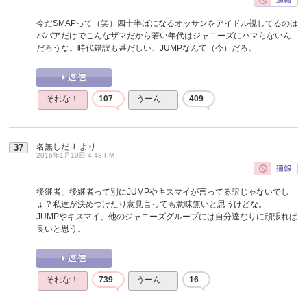
今だSMAPって（笑）四十半ばになるオッサンをアイドル視してるのは
ババアだけでこんなザマだから若い年代はジャニーズにハマらないん
だろうな。時代錯誤も甚だしい、JUMPなんて（今）だろ。
それな！
107
うーん…
409
名無しだＪ
より
37
2016年1月10日 4:48 PM
後継者、後継者って別にJUMPやキスマイが言ってる訳じゃないでし
ょ？私達が決めつけたり意見言っても意味無いと思うけどな。
JUMPやキスマイ、他のジャニーズグループには自分達なりに頑張れば
良いと思う。
それな！
739
うーん…
16