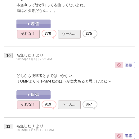
本当今って皆が知ってる曲ってないよね。
嵐はオタ専だもん。。。
それな！
770
うーん…
275
名無しだＪ
より
10
2015年11月4日 9:22 AM
どちらも後継者とまではいかない。
ＪUMPよりＫis-My-Ft2のほうが実力あると思うけどね〜
それな！
919
うーん…
867
名無しだＪ
より
11
2015年11月5日 12:11 AM