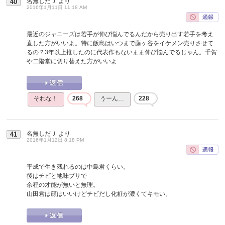
名無しだＪ
より
40
2016年1月11日 11:18 AM
最近のジャニーズは若手が伸び悩んでるんだから売り出す若手を考え
直した方がいいよ。特に飯島はいつまで藤ヶ谷をイケメン売りさせて
るの？3年以上推したのに代表作もないまま伸び悩んでるじゃん。千賀
や二階堂に切り替えた方がいいよ
それな！
268
うーん…
228
名無しだＪ
より
41
2016年1月12日 8:18 PM
平成で生き残れるのは中島君くらい。
後はチビと地味ブサで
余程の才能が無いと無理。
山田君は顔はいいけどチビだし化粧が濃くてキモい。