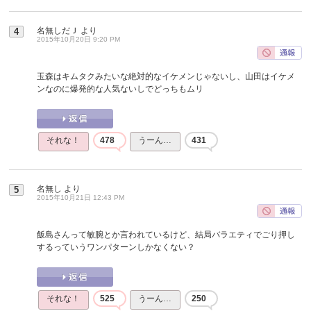
名無しだＪ
より
4
2015年10月20日 9:20 PM
玉森はキムタクみたいな絶対的なイケメンじゃないし、山田はイケメ
ンなのに爆発的な人気ないしでどっちもムリ
それな！
478
うーん…
431
名無し
より
5
2015年10月21日 12:43 PM
飯島さんって敏腕とか言われているけど、結局バラエティでごり押し
するっていうワンパターンしかなくない？
それな！
525
うーん…
250