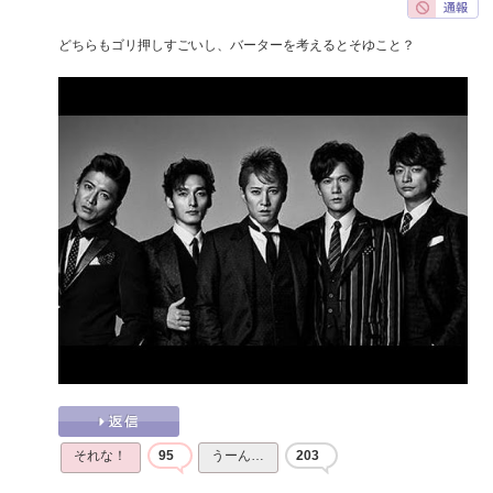
どちらもゴリ押しすごいし、バーターを考えるとそゆこと？
それな！
95
うーん…
203