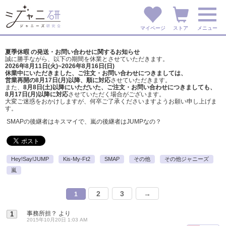
マイページ
ストア
メニュー
夏季休暇 の発送・お問い合わせに関するお知らせ
誠に勝手ながら、以下の期間を休業とさせていただきます。
2026年8月11日(火)~2026年8月16日(日)
休業中にいただきました、ご注文・お問い合わせにつきましては、
営業再開の8月17日(月)以降、順に対応
させていただきます。
また、
8月8日(土)以降にいただいた、ご注文・
お問い合わせにつきましても、
8月17日(月)以降に対応
させていただく場合がございます。
大変ご迷惑をおかけしますが、
何卒ご了承くださいますようお願い申し上げま
す。
SMAPの後継者はキスマイで、嵐の後継者はJUMPなの？
Hey!Say!JUMP
Kis-My-Ft2
SMAP
その他
その他ジャニーズ
嵐
2
3
→
1
事務所担？
より
1
2015年10月20日 1:03 AM