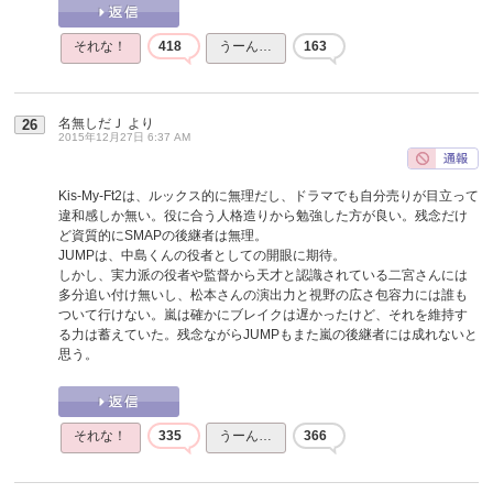
それな！
418
うーん…
163
名無しだＪ
より
26
2015年12月27日 6:37 AM
Kis-My-Ft2は、ルックス的に無理だし、ドラマでも自分売りが目立って
違和感しか無い。役に合う人格造りから勉強した方が良い。残念だけ
ど資質的にSMAPの後継者は無理。
JUMPは、中島くんの役者としての開眼に期待。
しかし、実力派の役者や監督から天才と認識されている二宮さんには
多分追い付け無いし、松本さんの演出力と視野の広さ包容力には誰も
ついて行けない。嵐は確かにブレイクは遅かったけど、それを維持す
る力は蓄えていた。残念ながらJUMPもまた嵐の後継者には成れないと
思う。
それな！
335
うーん…
366