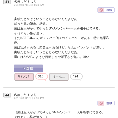
名無しだＪ
より
43
2016年1月13日 4:31 AM
実績だとかそういうことじゃないんだよなあ。
ぱっと見の印象。感覚。
嵐は五人がかりでやっとSMAPメンバー一人を相手にできる。
それぐらい格が違う。
まだKAT-TUNの方がメンバー個々のインパクトがある。特に亀梨和
也。
嵐は実績もあるし知名度もあるけど、なんかインパクトが無い。
実績だとかそういうことじゃないんだよなあ。
嵐にはSMAPのような目新しさや派手さが無い。薄い。
それな！
310
うーん…
424
名無しだＪ
より
44
2016年1月13日 7:39 PM
《嵐は五人がかりでやっとSMAPメンバー一人を相手にできる。
それぐらい格が違う。》