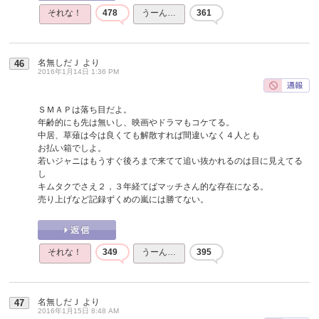
それな！
478
うーん…
361
名無しだＪ
より
46
2016年1月14日 1:36 PM
ＳＭＡＰは落ち目だよ。
年齢的にも先は無いし、映画やドラマもコケてる。
中居、草薙は今は良くても解散すれば間違いなく４人とも
お払い箱でしよ。
若いジャニはもうすぐ後ろまで来てて追い抜かれるのは目に見えてる
し
キムタクでさえ２，３年経てばマッチさん的な存在になる。
売り上げなど記録ずくめの嵐には勝てない。
それな！
349
うーん…
395
名無しだＪ
より
47
2016年1月15日 8:48 AM