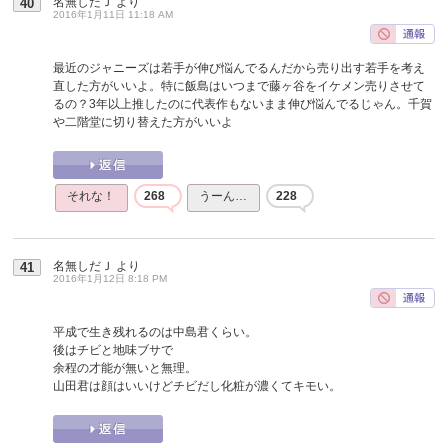
名無しだＪ
より
40
2016年1月11日 11:18 AM
最近のジャニーズは若手が伸び悩んでるんだから売り出す若手を考え
直した方がいいよ。特に飯島はいつまで藤ヶ谷をイケメン売りさせて
るの？3年以上推したのに代表作もないまま伸び悩んでるじゃん。千賀
や二階堂に切り替えた方がいいよ
それな！
268
うーん…
228
名無しだＪ
より
41
2016年1月12日 8:18 PM
平成で生き残れるのは中島君くらい。
後はチビと地味ブサで
余程の才能が無いと無理。
山田君は顔はいいけどチビだし化粧が濃くてキモい。