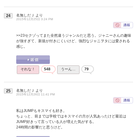
名無しだＪ
より
24
2015年12月25日 3:24 PM
>>23
セクゾってまた全然違うジャンルだと思う。ジャニーさんの趣味
が強すぎて、新規が付きにくいけど、強烈なジャニヲタには愛される
感じ。
それな！
548
うーん…
79
名無しだＪ
より
25
2015年12月26日 11:41 PM
私はJUMPもキスマイも好き。
ちょっと、前までは学校ではキスマイの方が人気あったけど最近は
JUMP好きって言っている人が増えた気がする。
24時間の影響だと思うけど。