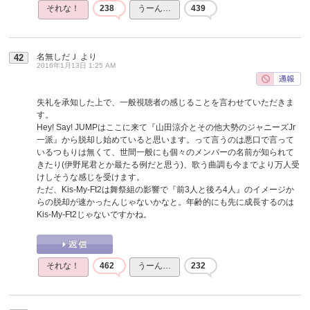
それな！
238
うーん…
439
名無しだＪ
より
42
2016年1月13日 1:25 AM
失礼を承知した上で、一般視聴者の感じることを言わせていただきま
す。
Hey! Say! JUMPはここに来て『山田涼介とその他大勢のジャニーズJr
一派』から脱却し始めていると思います。って言うのは悪口で言って
いるつもりは無くて、世間一般にも個々のメンバーの名前が知られて
きたり(伊野尾君とか最たる例だと思う)、歌う曲調も今までより万人受
けしそうな感じを受けます。
ただ、Kis-My-Ft2は舞祭組の影響で『前3人と後ろ4人』のイメージか
らの脱却が速かったんじゃないかなと。年齢的にも先に成長するのは
Kis-My-Ft2じゃないですかね。
それな！
462
うーん…
232