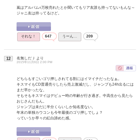
嵐はアルバム○万枚売れたとか聞いてもリア友誰も持ってないもんな～
ジャニ友は持ってるけど。
それな！
647
うーん…
209
名無しだＪ
より
12
2015年11月6日 2:00 PM
どちらもすごいゴリ押しされてる割にはイマイチだったなぁ。
キスマイもCD普通売りしたら売上激減だし、ジャンプも24h出るには
まだ早かったな。
そもそもキスマイはデビュー時の年齢が行き過ぎ。中高生から見たら
おじさんだもん。
ジャンプは未だに半分くらいしか知名度ない。
年末の単独カウコンも今年最後のゴリ押しでしょ？
っていうか早々の紅白諦めた感。