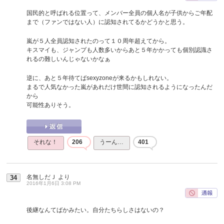
国民的と呼ばれる位置って、メンバー全員の個人名が子供からご年配
まで（ファンではない人）に認知されてるかどうかと思う。
嵐が５人全員認知されたのって１０周年超えてから。
キスマイも、ジャンプも人数多いからあと５年かかっても個別認識さ
れるの難しいんじゃないかなぁ
逆に、あと５年待てばsexyzoneが来るかもしれない。
まるで人気なかった嵐があれだけ世間に認知されるようになったんだ
から
可能性ありそう。
それな！
206
うーん…
401
名無しだＪ
より
34
2016年1月6日 3:08 PM
後継なんてばかみたい。自分たちらしさはないの？