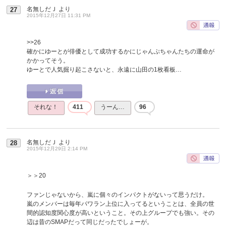
名無しだＪ
より
27
2015年12月27日 11:31 PM
>>26
確かにゆーとが俳優として成功するかにじゃんぷちゃんたちの運命が
かかってそう。
ゆーとで人気掘り起こさないと、永遠に山田の1枚看板…
それな！
411
うーん…
96
名無しだＪ
より
28
2015年12月29日 2:14 PM
＞＞20
ファンじゃないから、嵐に個々のインパクトがないって思うだけ。
嵐のメンバーは毎年パワラン上位に入ってるということは、全員の世
間的認知度関心度が高いということ。その上グループでも強い。その
辺は昔のSMAPだって同じだったでしょーが。