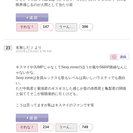
限界感じるのが人間として当たり前
それな！
147
うーん…
306
名無しだＪ
より
23
2015年12月24日 6:58 PM
キスマイやJUMPじゃなくてSexy zoneのほうが嵐やSMAP路線なんじ
ゃないかな。
Sexy zoneは全員ルックスも歌もレベルは高いしバラエティでも面白
い。
ただ中島君と菊池君のギスギスした感じが昔の赤西君と亀梨君の関係
と似ててそこが視聴者的に引くけども。
こうは言ってますが私はキスマイのファンです笑
それな！
234
うーん…
749