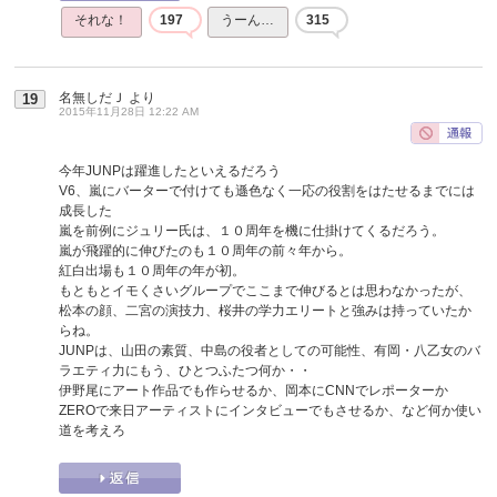
それな！
197
うーん…
315
名無しだＪ
より
19
2015年11月28日 12:22 AM
今年JUNPは躍進したといえるだろう
V6、嵐にバーターで付けても遜色なく一応の役割をはたせるまでには
成長した
嵐を前例にジュリー氏は、１０周年を機に仕掛けてくるだろう。
嵐が飛躍的に伸びたのも１０周年の前々年から。
紅白出場も１０周年の年が初。
もともとイモくさいグループでここまで伸びるとは思わなかったが、
松本の顔、二宮の演技力、桜井の学力エリートと強みは持っていたか
らね。
JUNPは、山田の素質、中島の役者としての可能性、有岡・八乙女のバ
ラエティ力にもう、ひとつふたつ何か・・
伊野尾にアート作品でも作らせるか、岡本にCNNでレポーターか
ZEROで来日アーティストにインタビューでもさせるか、など何か使い
道を考えろ