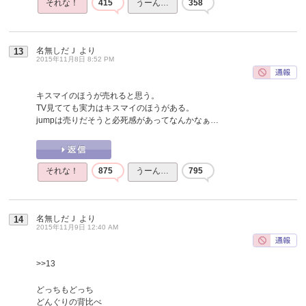
それな！
415
うーん…
358
名無しだＪ
より
13
2015年11月8日 8:52 PM
キスマイのほうが売れると思う。
TV見てても実力はキスマイのほうがある。
jumpは売りだそうと必死感があってなんかなぁ…
それな！
875
うーん…
795
名無しだＪ
より
14
2015年11月9日 12:40 AM
>>13
どっちもどっち
どんぐりの背比べ