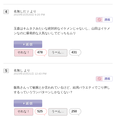
名無しだＪ
より
4
2015年10月20日 9:20 PM
玉森はキムタクみたいな絶対的なイケメンじゃないし、山田はイケメ
ンなのに爆発的な人気ないしでどっちもムリ
それな！
478
うーん…
431
名無し
より
5
2015年10月21日 12:43 PM
飯島さんって敏腕とか言われているけど、結局バラエティでごり押し
するっていうワンパターンしかなくない？
それな！
525
うーん…
250