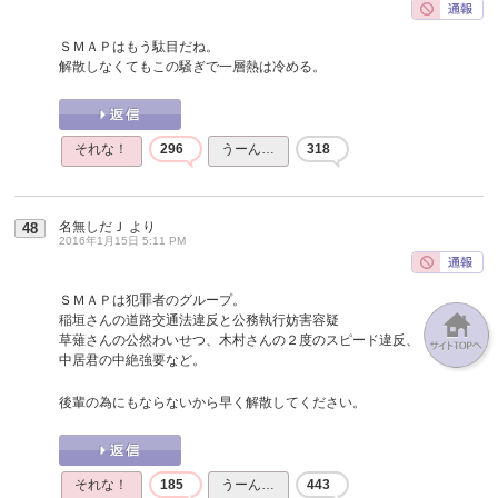
ＳＭＡＰはもう駄目だね。
解散しなくてもこの騒ぎで一層熱は冷める。
それな！
296
うーん…
318
名無しだＪ
より
48
2016年1月15日 5:11 PM
ＳＭＡＰは犯罪者のグループ。
稲垣さんの道路交通法違反と公務執行妨害容疑
草薙さんの公然わいせつ、木村さんの２度のスピード違反、
中居君の中絶強要など。
後輩の為にもならないから早く解散してください。
それな！
185
うーん…
443