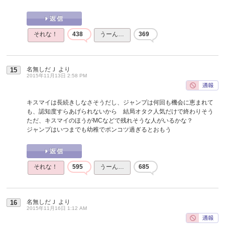
それな！
438
うーん…
369
名無しだＪ
より
15
2015年11月13日 2:58 PM
キスマイは長続きしなさそうだし、ジャンプは何回も機会に恵まれて
も、認知度すらあげられないから 結局オタク人気だけで終わりそう
ただ、キスマイのほうがMCなどで残れそうな人がいるかな？
ジャンプはいつまでも幼稚でポンコツ過ぎるとおもう
それな！
595
うーん…
685
名無しだＪ
より
16
2015年11月16日 1:12 AM