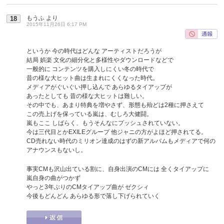
もうふ
より
18
2015年11月26日 6:17 PM
というか 今の時代はどんな アーティストだろうが
結局 娯楽 文化の細分化と多様性やダウンロードなどで
一般的に コンテンツを購入しにくい冬の時代で
昔の様な大ヒット曲は生まれにくくなった時代。
メディアがぐいぐい押し込んで あらゆるタイアップが
あったとしても 昔の様な大ヒットは難しい。
その中でも、あまり特典を増やさず、形態も殆どは2種に押さえて
この売上げを保っている嵐は、むしろ大健闘。
嵐もここ しばらく、もうそんなにプッシュされていない。
今は三代目とかEXILEグループ 他ジャニの方がよほど押されてる。
CD売れない時代のミリオン達成のはずの新アルバムもメディアで何の
アナウンスもないし。
事実CMも沢山出ている割に、自身出演のCMには 全くタイアップに
嵐自身の曲がつかず
やっと3年ぶりのCMタイアップ曲が ゼクシィ
今後もどんどん あらゆる形で落し下げられていく