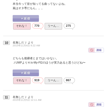
本当今って皆が知ってる曲ってないよね。
嵐はオタ専だもん。。。
それな！
770
うーん…
275
名無しだＪ
より
10
2015年11月4日 9:22 AM
どちらも後継者とまではいかない。
ＪUMPよりＫis-My-Ft2のほうが実力あると思うけどね〜
それな！
919
うーん…
867
名無しだＪ
より
11
2015年11月5日 12:11 AM