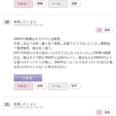
それな！
506
うーん…
338
名無しだＪ
より
20
2015年12月3日 4:58 AM
SMAPの後継はキスマイには無理。
中居→北山？木村→藤ヶ谷？香取→玉森？どうでもいい二人→舞祭組
？無理無理、格が全く違う。
KAT-TUN辺りがまだ近かったけど三人になっちゃったし少年隊の後継
かな。嵐はタイプ的にSMAPとは別のルート。嵐はなんかSMAPのよう
な個々のインパクトが無い。SMAPは一人一人でもやっていけるけど嵐
は五人がかりじゃないと味を出せない。
それな！
435
うーん…
577
名無しだＪ
より
21
2015年12月3日 5:09 AM