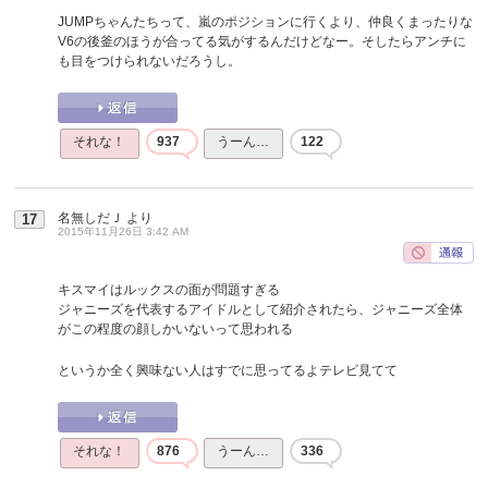
JUMPちゃんたちって、嵐のポジションに行くより、仲良くまったりな
V6の後釜のほうが合ってる気がするんだけどなー。そしたらアンチに
も目をつけられないだろうし。
それな！
937
うーん…
122
名無しだＪ
より
17
2015年11月26日 3:42 AM
キスマイはルックスの面が問題すぎる
ジャニーズを代表するアイドルとして紹介されたら、ジャニーズ全体
がこの程度の顔しかいないって思われる
というか全く興味ない人はすでに思ってるよテレビ見てて
それな！
876
うーん…
336