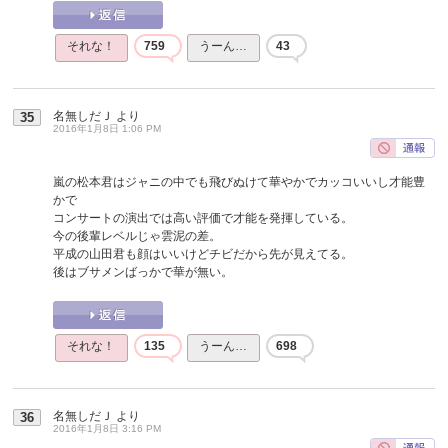
それな！
759
うーん…
43
名無しだＪ
より
35
2016年1月8日 1:06 PM
嵐の松本君はジャニの中でも飛びぬけて華やかでカッコいいし才能豊
かで
コンサートの演出では高い評価で才能を発揮している。
今の後輩レベルじゃ雲泥の差。
平成の山田君も顔はいいけどチビだから先が見えてる。
後はブサメンばっかで華が無い。
それな！
135
うーん…
698
名無しだＪ
より
36
2016年1月8日 3:16 PM