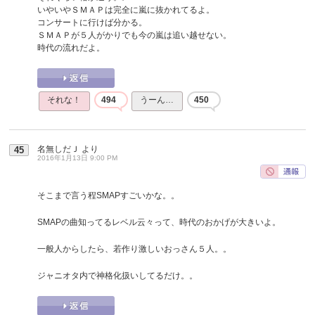
いやいやＳＭＡＰは完全に嵐に抜かれてるよ。
コンサートに行けば分かる。
ＳＭＡＰが５人がかりでも今の嵐は追い越せない。
時代の流れだよ。
それな！
494
うーん…
450
名無しだＪ
より
45
2016年1月13日 9:00 PM
そこまで言う程SMAPすごいかな。。
SMAPの曲知ってるレベル云々って、時代のおかげが大きいよ。
一般人からしたら、若作り激しいおっさん５人。。
ジャニオタ内で神格化扱いしてるだけ。。