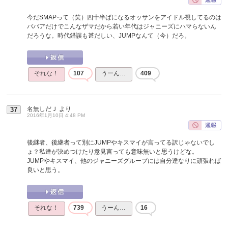
今だSMAPって（笑）四十半ばになるオッサンをアイドル視してるのは
ババアだけでこんなザマだから若い年代はジャニーズにハマらないん
だろうな。時代錯誤も甚だしい、JUMPなんて（今）だろ。
それな！
107
うーん…
409
名無しだＪ
より
37
2016年1月10日 4:48 PM
後継者、後継者って別にJUMPやキスマイが言ってる訳じゃないでし
ょ？私達が決めつけたり意見言っても意味無いと思うけどな。
JUMPやキスマイ、他のジャニーズグループには自分達なりに頑張れば
良いと思う。
それな！
739
うーん…
16