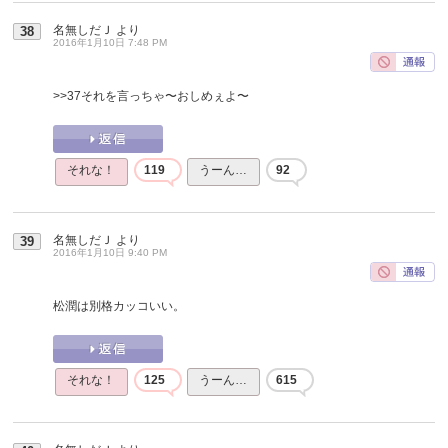
名無しだＪ
より
38
2016年1月10日 7:48 PM
>>37
それを言っちゃ〜おしめぇよ〜
それな！
119
うーん…
92
名無しだＪ
より
39
2016年1月10日 9:40 PM
松潤は別格カッコいい。
それな！
125
うーん…
615