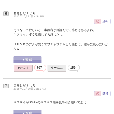
名無しだＪ
より
6
2015年10月21日 4:54 PM
そうなって欲しいと、事務所が目論んでる感じはあるよね。
キスマイも凄く意識してる感じだし。
ＪＵＭＰのアクが無くてワチャワチャした感じは、確かに嵐っぽいか
なｗ
それな！
707
うーん…
159
名無しだＪ
より
7
2015年10月26日 12:11 AM
キスマイがSMAPのギスギス感を見事引き継いでよね