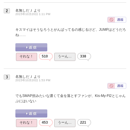
名無しだＪ
より
2
2015年10月20日 1:11 PM
キスマイはそうなろうとがんばってるの感じるけど、JUMPはどうだろ
ね……
それな！
510
うーん…
338
名無しだＪ
より
3
2015年10月20日 1:53 PM
でもSMAP担みたいな濃くて金を落とすファンが、Kis-My-Ft2とじゃん
ぷにはいない
それな！
453
うーん…
221