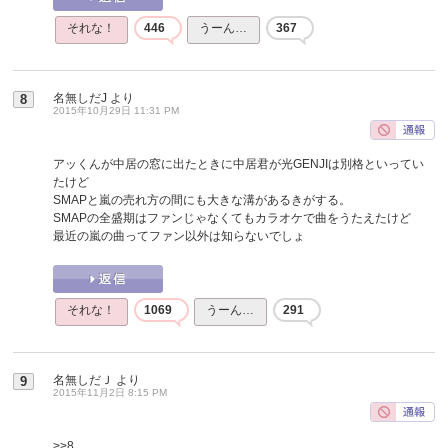
それな！
446
うーん…
367
名無しだJ
より
8
2015年10月29日 11:31 PM
アッくんが中居の窓に出たときに中居君が光GENJIは別格といってい
たけど
SMAPと嵐の売れ方の間にも大きな溝があるきがする。
SMAPの全盛期はファンじゃなくてもカラオケで曲をうたえたけど
最近の嵐の曲ってファン以外は知らないでしょ
それな！
1069
うーん…
291
名無しだＪ
より
9
2015年11月2日 8:15 PM
>>8