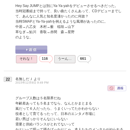
Hey Say JUMPとは別にYa-Ya-yahをデビューさせるべきだった。
当時冠番組まで持って、良い曲たくさんあって、CDデビューまでし
て、あんなに人気と知名度凄かったのに何故？
当時SMAPとYa-Ya-yahを例えるような風潮があったのに。
中居→八乙女 木村→薮 稲垣→山下
草なぎ→鮎川 香取→赤間 森→星野
のような。
それな！
116
うーん…
661
名無しだＪ
より
22
2015年12月9日 9:49 PM
グループ人数は５名限界だね
年齢差あっても５名までなら、なんとかまとまる
嵐だって６人だったら、うまくいってたかわからない
役者として育てるったって、日本のエンタメ市場に
若い男ばっかりそんなにいらない
需要と供給バランスがとれてないって
かといって唄って踊るばっかりじゃ、本人たちのメンタルがやられる