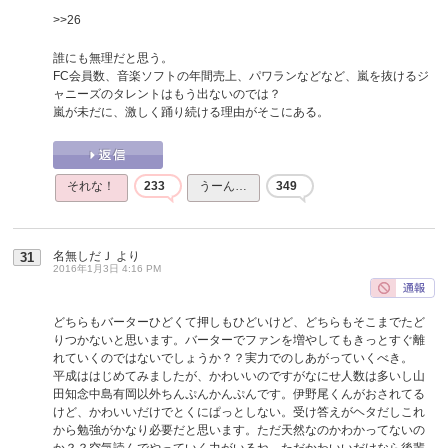
>>26
誰にも無理だと思う。
FC会員数、音楽ソフトの年間売上、パワランなどなど、嵐を抜けるジ
ャニーズのタレントはもう出ないのでは？
嵐が未だに、激しく踊り続ける理由がそこにある。
それな！
233
うーん…
349
名無しだＪ
より
31
2016年1月3日 4:16 PM
どちらもバーターひどくて押しもひどいけど、どちらもそこまでたど
りつかないと思います。バーターでファンを増やしてもきっとすぐ離
れていくのではないでしょうか？？実力でのしあがっていくべき。
平成ははじめてみましたが、かわいいのですがなにせ人数は多いし山
田知念中島有岡以外ちんぷんかんぷんです。伊野尾くんがおされてる
けど、かわいいだけでとくにぱっとしない。受け答えがヘタだしこれ
から勉強がかなり必要だと思います。ただ天然なのかわかってないの
か？？空気読んでやっていく力がいるね。ただかわいいだけなら後輩