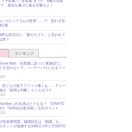
“ドヤ顔嵐”に“女装嵐”まで!? 6枚の写真
で、進化を遂げた嵐を目撃せよ！
idsはいつだって“2人の世界”……!? 思わず笑
真5選
y!JUMP山田涼介に「痩せろブス」と言われて
は誰？
ランキング
now Man・目黒蓮に語った“家族話”に
とを言わないで」── ナーバスになるファ
30日
NES、売り上げ低下でファン嘆くも……アリー
催が「聡明な判断」といえるワケ
14日
umber_iの共演はどうなる？ STARTO
報道の『NHK紅白歌合戦』注目ポイント
12日
ズ性加害問題、補償対応は「順調」も……
タントが指摘するSMILE-UP.とSTARTO