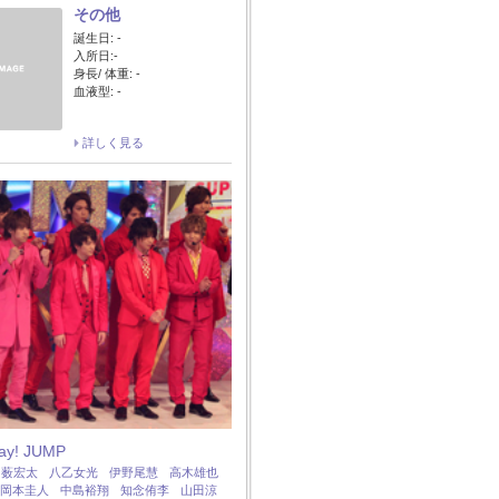
その他
誕生日: -
入所日:-
身長/ 体重: -
血液型: -
詳しく見る
Say! JUMP
：
薮宏太
八乙女光
伊野尾慧
高木雄也
岡本圭人
中島裕翔
知念侑李
山田涼