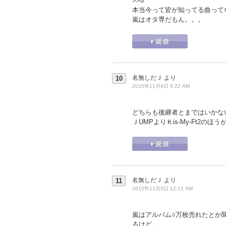
>>8
本当今って皆が知ってる曲って
嵐はオタ専だもん。。。
名無しだＪ
より
10
2015年11月4日 9:22 AM
どちらも後継者とまではいかな
ＪUMPよりＫis-My-Ft2の
名無しだＪ
より
11
2015年11月5日 12:11 AM
嵐はアルバム○万枚売れたとか
るけど。