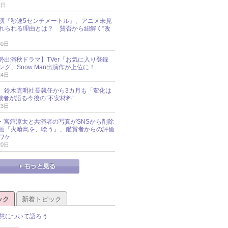
1日
演『秒速5センチメートル』、アニメ未見
れられる理由とは？ 賛否から紐解く“改
30日
O勢出演秋ドラマ】TVer「お気に入り登録
グ、Snow Man出演作が上位に！
24日
O社、鈴木克明社長就任から3カ月も「変化は
識者が語る今後の“不安材料”
23日
an・宮舘涼太と共演者の写真がSNSから削除
 映画『火喰鳥を、喰う』、鑑賞者からの評価
ワケ
20日
ック
新着トピック
慧について語ろう