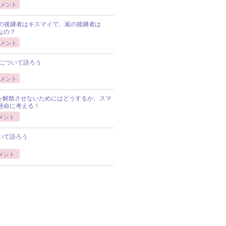
メント
Pの後継者はキスマイで、嵐の後継者は
Pなの？
メント
について語ろう
メント
Pを解散させないためにはどうするか、スマ
懸命に考える！
メント
いて語ろう
メント