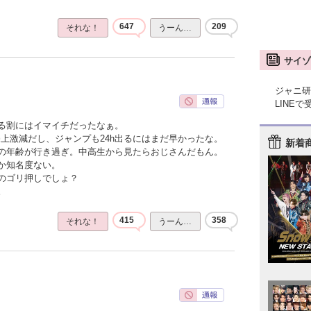
647
209
それな！
うーん…
サイゾ
ジャニ研
LINE
る割にはイマイチだったなぁ。
上激減だし、ジャンプも24h出るにはまだ早かったな。
新着
の年齢が行き過ぎ。中高生から見たらおじさんだもん。
か知名度ない。
のゴリ押しでしょ？
。
415
358
それな！
うーん…