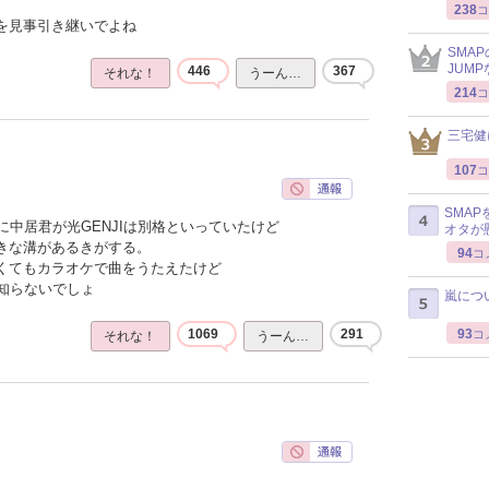
238
コ
感を見事引き継いでよね
SMA
JUM
446
367
それな！
うーん…
214
コ
三宅健
107
コ
SMA
中居君が光GENJIは別格といっていたけど
オタが
大きな溝があるきがする。
94
コ
なくてもカラオケで曲をうたえたけど
知らないでしょ
嵐につ
93
1069
291
コ
それな！
うーん…