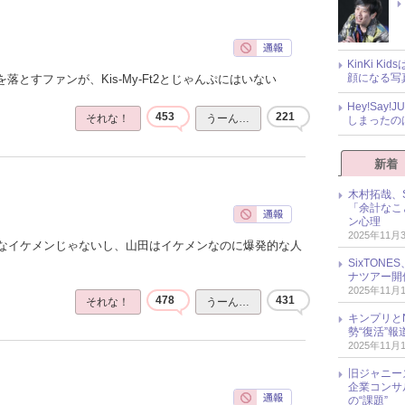
KinKi K
顔になる写
落とすファンが、Kis-My-Ft2とじゃんぷにはいない
Hey!Sa
453
221
それな！
うーん…
しまったの
新着
木村拓哉、S
「余計なこ
ン心理
2025年11月
なイケメンじゃないし、山田はイケメンなのに爆発的な人
SixTO
ナツアー開
2025年11月
478
431
それな！
うーん…
キンプリとN
勢“復活”
2025年11月
旧ジャニー
企業コンサル
の“課題”