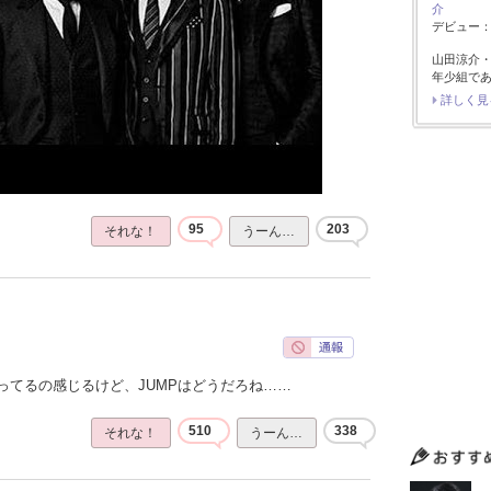
介
デビュー：2
山田涼介
年少組で
詳しく見
95
203
それな！
うーん…
ってるの感じるけど、JUMPはどうだろね……
510
338
それな！
うーん…