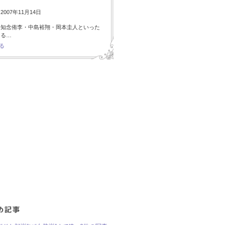
007年11月14日
・知念侑李・中島裕翔・岡本圭人といった
ある…
る