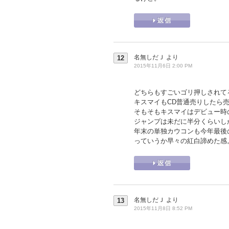
名無しだＪ
より
12
2015年11月6日 2:00 PM
どちらもすごいゴリ押しされて
キスマイもCD普通売りしたら売
そもそもキスマイはデビュー時
ジャンプは未だに半分くらいし
年末の単独カウコンも今年最後
っていうか早々の紅白諦めた感
名無しだＪ
より
13
2015年11月8日 8:52 PM