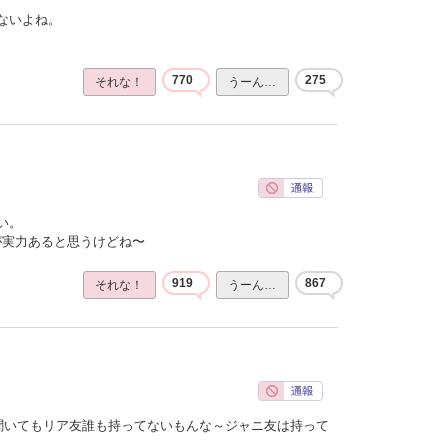
ないよね。
770
275
それな！
うーん…
い。
ほうが実力あると思うけどね〜
919
867
それな！
うーん…
聞いてもリア友誰も持ってないもんな～ジャニ友は持って