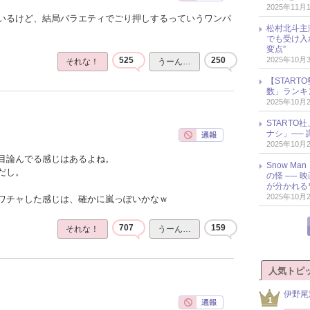
2025年11月
いるけど、結局バラエティでごり押しするっていうワンパ
松村北斗主
でも受け入
変点”
2025年10月
525
250
それな！
うーん…
【START
数」ランキン
2025年10月
START
ナシ」── 
2025年10月
目論んでる感じはあるよね。
Snow M
だし。
の怪 ──
が分かれる
2025年10月
ワチャした感じは、確かに嵐っぽいかなｗ
707
159
それな！
うーん…
人気トピ
伊野尾