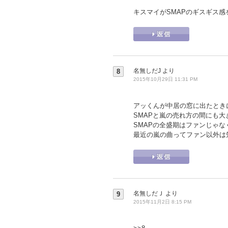
キスマイがSMAPのギスギス
名無しだJ
より
8
2015年10月29日 11:31 PM
アッくんが中居の窓に出たときに
SMAPと嵐の売れ方の間にも
SMAPの全盛期はファンじゃ
最近の嵐の曲ってファン以外は
名無しだＪ
より
9
2015年11月2日 8:15 PM