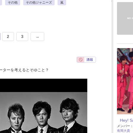
その他
その他ジャニーズ
嵐
2
3
→
ーターを考えるとそゆこと？
Hey! 
メンバー
有岡大貴