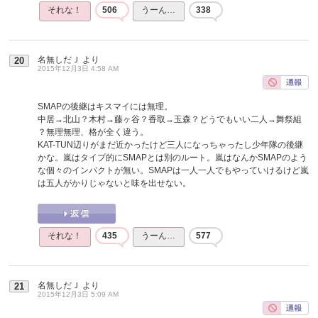
それな！
506
うーん…
338
名無しだＪ
より
20
2015年12月3日 4:58 AM
SMAPの後継はキスマイには無理。
中居→北山？木村→藤ヶ谷？香取→玉森？どうでもいい二人→舞祭組
？無理無理、格が全く違う。
KAT-TUN辺りがまだ近かったけど三人になっちゃったし少年隊の後継
かな。嵐はタイプ的にSMAPとは別のルート。嵐はなんかSMAPのよう
な個々のインパクトが無い。SMAPは一人一人でもやっていけるけど嵐
は五人がかりじゃないと味を出せない。
それな！
435
うーん…
577
名無しだＪ
より
21
2015年12月3日 5:09 AM