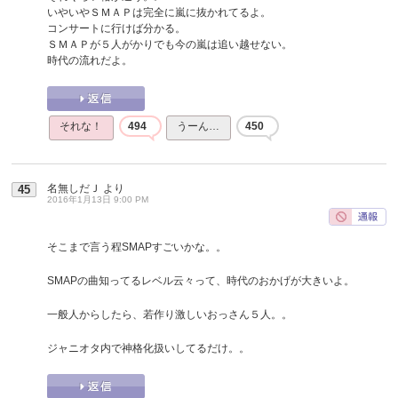
いやいやＳＭＡＰは完全に嵐に抜かれてるよ。
コンサートに行けば分かる。
ＳＭＡＰが５人がかりでも今の嵐は追い越せない。
時代の流れだよ。
それな！
494
うーん…
450
名無しだＪ
より
45
2016年1月13日 9:00 PM
そこまで言う程SMAPすごいかな。。
SMAPの曲知ってるレベル云々って、時代のおかげが大きいよ。
一般人からしたら、若作り激しいおっさん５人。。
ジャニオタ内で神格化扱いしてるだけ。。