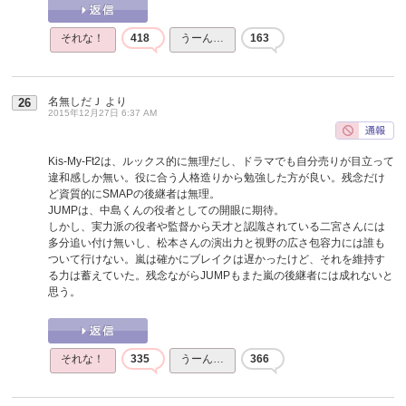
それな！
418
うーん…
163
名無しだＪ
より
26
2015年12月27日 6:37 AM
Kis-My-Ft2は、ルックス的に無理だし、ドラマでも自分売りが目立って
違和感しか無い。役に合う人格造りから勉強した方が良い。残念だけ
ど資質的にSMAPの後継者は無理。
JUMPは、中島くんの役者としての開眼に期待。
しかし、実力派の役者や監督から天才と認識されている二宮さんには
多分追い付け無いし、松本さんの演出力と視野の広さ包容力には誰も
ついて行けない。嵐は確かにブレイクは遅かったけど、それを維持す
る力は蓄えていた。残念ながらJUMPもまた嵐の後継者には成れないと
思う。
それな！
335
うーん…
366