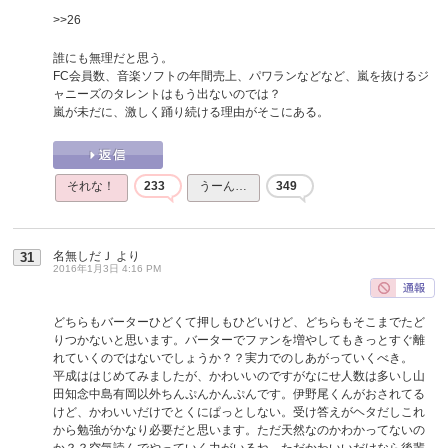
>>26
誰にも無理だと思う。
FC会員数、音楽ソフトの年間売上、パワランなどなど、嵐を抜けるジ
ャニーズのタレントはもう出ないのでは？
嵐が未だに、激しく踊り続ける理由がそこにある。
それな！
233
うーん…
349
名無しだＪ
より
31
2016年1月3日 4:16 PM
どちらもバーターひどくて押しもひどいけど、どちらもそこまでたど
りつかないと思います。バーターでファンを増やしてもきっとすぐ離
れていくのではないでしょうか？？実力でのしあがっていくべき。
平成ははじめてみましたが、かわいいのですがなにせ人数は多いし山
田知念中島有岡以外ちんぷんかんぷんです。伊野尾くんがおされてる
けど、かわいいだけでとくにぱっとしない。受け答えがヘタだしこれ
から勉強がかなり必要だと思います。ただ天然なのかわかってないの
か？？空気読んでやっていく力がいるね。ただかわいいだけなら後輩