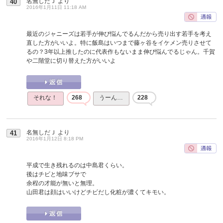
名無しだＪ
より
40
2016年1月11日 11:18 AM
最近のジャニーズは若手が伸び悩んでるんだから売り出す若手を考え
直した方がいいよ。特に飯島はいつまで藤ヶ谷をイケメン売りさせて
るの？3年以上推したのに代表作もないまま伸び悩んでるじゃん。千賀
や二階堂に切り替えた方がいいよ
それな！
268
うーん…
228
名無しだＪ
より
41
2016年1月12日 8:18 PM
平成で生き残れるのは中島君くらい。
後はチビと地味ブサで
余程の才能が無いと無理。
山田君は顔はいいけどチビだし化粧が濃くてキモい。