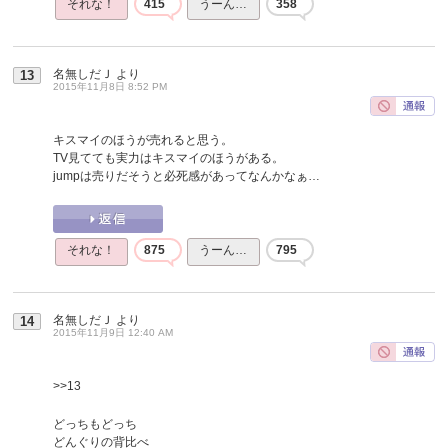
それな！
415
うーん…
358
名無しだＪ
より
13
2015年11月8日 8:52 PM
キスマイのほうが売れると思う。
TV見てても実力はキスマイのほうがある。
jumpは売りだそうと必死感があってなんかなぁ…
それな！
875
うーん…
795
名無しだＪ
より
14
2015年11月9日 12:40 AM
>>13
どっちもどっち
どんぐりの背比べ