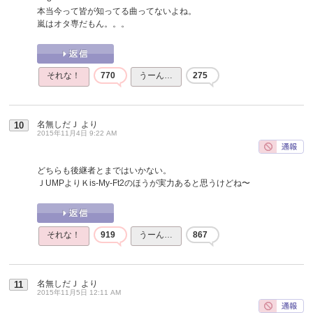
本当今って皆が知ってる曲ってないよね。
嵐はオタ専だもん。。。
それな！
770
うーん…
275
名無しだＪ
より
10
2015年11月4日 9:22 AM
どちらも後継者とまではいかない。
ＪUMPよりＫis-My-Ft2のほうが実力あると思うけどね〜
それな！
919
うーん…
867
名無しだＪ
より
11
2015年11月5日 12:11 AM