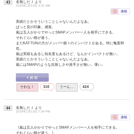
名無しだＪ
より
43
2016年1月13日 4:31 AM
実績だとかそういうことじゃないんだよなあ。
ぱっと見の印象。感覚。
嵐は五人がかりでやっとSMAPメンバー一人を相手にできる。
それぐらい格が違う。
まだKAT-TUNの方がメンバー個々のインパクトがある。特に亀梨和
也。
嵐は実績もあるし知名度もあるけど、なんかインパクトが無い。
実績だとかそういうことじゃないんだよなあ。
嵐にはSMAPのような目新しさや派手さが無い。薄い。
それな！
310
うーん…
424
名無しだＪ
より
44
2016年1月13日 7:39 PM
《嵐は五人がかりでやっとSMAPメンバー一人を相手にできる。
それぐらい格が違う。》