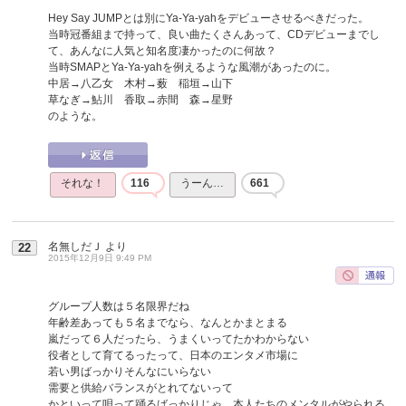
Hey Say JUMPとは別にYa-Ya-yahをデビューさせるべきだった。
当時冠番組まで持って、良い曲たくさんあって、CDデビューまでし
て、あんなに人気と知名度凄かったのに何故？
当時SMAPとYa-Ya-yahを例えるような風潮があったのに。
中居→八乙女 木村→薮 稲垣→山下
草なぎ→鮎川 香取→赤間 森→星野
のような。
それな！
116
うーん…
661
名無しだＪ
より
22
2015年12月9日 9:49 PM
グループ人数は５名限界だね
年齢差あっても５名までなら、なんとかまとまる
嵐だって６人だったら、うまくいってたかわからない
役者として育てるったって、日本のエンタメ市場に
若い男ばっかりそんなにいらない
需要と供給バランスがとれてないって
かといって唄って踊るばっかりじゃ、本人たちのメンタルがやられる