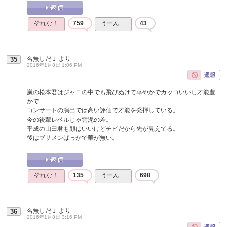
それな！
759
うーん…
43
名無しだＪ
より
35
2016年1月8日 1:06 PM
嵐の松本君はジャニの中でも飛びぬけて華やかでカッコいいし才能豊
かで
コンサートの演出では高い評価で才能を発揮している。
今の後輩レベルじゃ雲泥の差。
平成の山田君も顔はいいけどチビだから先が見えてる。
後はブサメンばっかで華が無い。
それな！
135
うーん…
698
名無しだＪ
より
36
2016年1月8日 3:16 PM