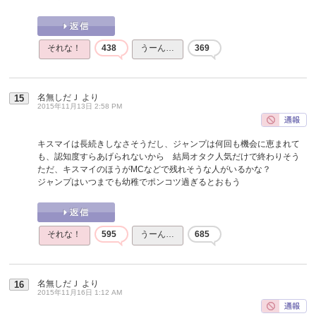
それな！
438
うーん…
369
名無しだＪ
より
15
2015年11月13日 2:58 PM
キスマイは長続きしなさそうだし、ジャンプは何回も機会に恵まれて
も、認知度すらあげられないから 結局オタク人気だけで終わりそう
ただ、キスマイのほうがMCなどで残れそうな人がいるかな？
ジャンプはいつまでも幼稚でポンコツ過ぎるとおもう
それな！
595
うーん…
685
名無しだＪ
より
16
2015年11月16日 1:12 AM