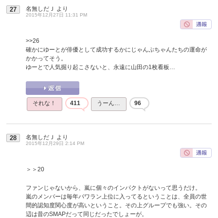
名無しだＪ
より
27
2015年12月27日 11:31 PM
>>26
確かにゆーとが俳優として成功するかにじゃんぷちゃんたちの運命が
かかってそう。
ゆーとで人気掘り起こさないと、永遠に山田の1枚看板…
それな！
411
うーん…
96
名無しだＪ
より
28
2015年12月29日 2:14 PM
＞＞20
ファンじゃないから、嵐に個々のインパクトがないって思うだけ。
嵐のメンバーは毎年パワラン上位に入ってるということは、全員の世
間的認知度関心度が高いということ。その上グループでも強い。その
辺は昔のSMAPだって同じだったでしょーが。