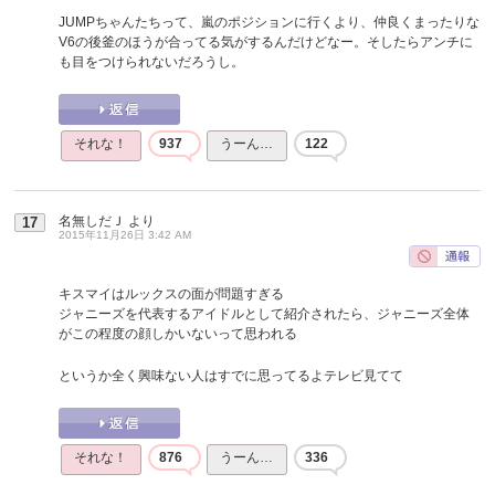
JUMPちゃんたちって、嵐のポジションに行くより、仲良くまったりな
V6の後釜のほうが合ってる気がするんだけどなー。そしたらアンチに
も目をつけられないだろうし。
それな！
937
うーん…
122
名無しだＪ
より
17
2015年11月26日 3:42 AM
キスマイはルックスの面が問題すぎる
ジャニーズを代表するアイドルとして紹介されたら、ジャニーズ全体
がこの程度の顔しかいないって思われる
というか全く興味ない人はすでに思ってるよテレビ見てて
それな！
876
うーん…
336