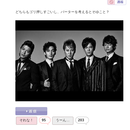
どちらもゴリ押しすごいし、バーターを考えるとそゆこと？
それな！
95
うーん…
203