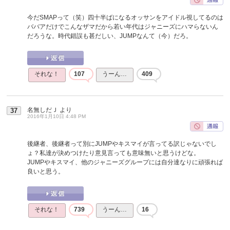
今だSMAPって（笑）四十半ばになるオッサンをアイドル視してるのは
ババアだけでこんなザマだから若い年代はジャニーズにハマらないん
だろうな。時代錯誤も甚だしい、JUMPなんて（今）だろ。
それな！
107
うーん…
409
名無しだＪ
より
37
2016年1月10日 4:48 PM
後継者、後継者って別にJUMPやキスマイが言ってる訳じゃないでし
ょ？私達が決めつけたり意見言っても意味無いと思うけどな。
JUMPやキスマイ、他のジャニーズグループには自分達なりに頑張れば
良いと思う。
それな！
739
うーん…
16