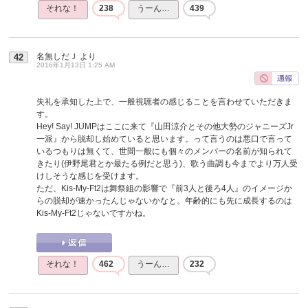
それな！
238
うーん…
439
名無しだＪ
より
42
2016年1月13日 1:25 AM
失礼を承知した上で、一般視聴者の感じることを言わせていただきま
す。
Hey! Say! JUMPはここに来て『山田涼介とその他大勢のジャニーズJr
一派』から脱却し始めていると思います。って言うのは悪口で言って
いるつもりは無くて、世間一般にも個々のメンバーの名前が知られて
きたり(伊野尾君とか最たる例だと思う)、歌う曲調も今までより万人受
けしそうな感じを受けます。
ただ、Kis-My-Ft2は舞祭組の影響で『前3人と後ろ4人』のイメージか
らの脱却が速かったんじゃないかなと。年齢的にも先に成長するのは
Kis-My-Ft2じゃないですかね。
それな！
462
うーん…
232