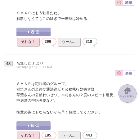
ＳＭＡＰはもう駄目だね。
解散しなくてもこの騒ぎで一層熱は冷める。
それな！
296
うーん…
318
名無しだＪ
より
48
2016年1月15日 5:11 PM
ＳＭＡＰは犯罪者のグループ。
稲垣さんの道路交通法違反と公務執行妨害容疑
草薙さんの公然わいせつ、木村さんの２度のスピード違反、
中居君の中絶強要など。
後輩の為にもならないから早く解散してください。
それな！
185
うーん…
443