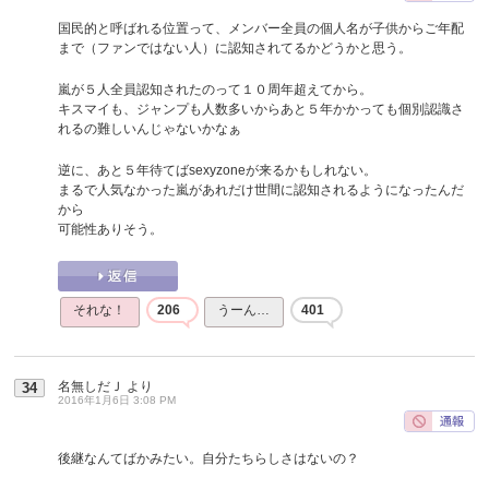
国民的と呼ばれる位置って、メンバー全員の個人名が子供からご年配
まで（ファンではない人）に認知されてるかどうかと思う。
嵐が５人全員認知されたのって１０周年超えてから。
キスマイも、ジャンプも人数多いからあと５年かかっても個別認識さ
れるの難しいんじゃないかなぁ
逆に、あと５年待てばsexyzoneが来るかもしれない。
まるで人気なかった嵐があれだけ世間に認知されるようになったんだ
から
可能性ありそう。
それな！
206
うーん…
401
名無しだＪ
より
34
2016年1月6日 3:08 PM
後継なんてばかみたい。自分たちらしさはないの？