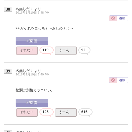
名無しだＪ
より
38
2016年1月10日 7:48 PM
>>37
それを言っちゃ〜おしめぇよ〜
それな！
119
うーん…
92
名無しだＪ
より
39
2016年1月10日 9:40 PM
松潤は別格カッコいい。
それな！
125
うーん…
615