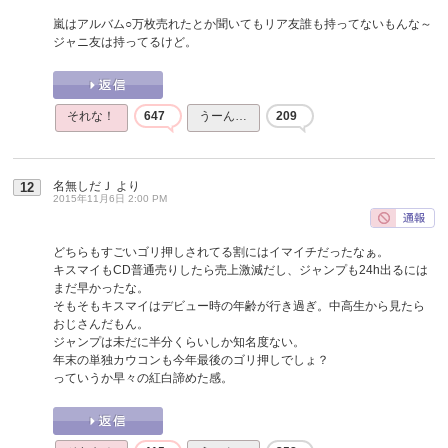
嵐はアルバム○万枚売れたとか聞いてもリア友誰も持ってないもんな～
ジャニ友は持ってるけど。
それな！
647
うーん…
209
名無しだＪ
より
12
2015年11月6日 2:00 PM
どちらもすごいゴリ押しされてる割にはイマイチだったなぁ。
キスマイもCD普通売りしたら売上激減だし、ジャンプも24h出るには
まだ早かったな。
そもそもキスマイはデビュー時の年齢が行き過ぎ。中高生から見たら
おじさんだもん。
ジャンプは未だに半分くらいしか知名度ない。
年末の単独カウコンも今年最後のゴリ押しでしょ？
っていうか早々の紅白諦めた感。