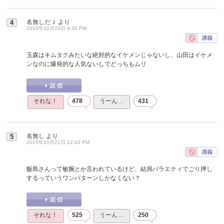
名無しだＪ
より
4
2015年10月20日 9:20 PM
玉森はキムタクみたいな絶対的なイケメンじゃないし、山田はイケメ
ンなのに爆発的な人気ないしでどっちもムリ
それな！
478
うーん…
431
名無し
より
5
2015年10月21日 12:43 PM
飯島さんって敏腕とか言われているけど、結局バラエティでごり押し
するっていうワンパターンしかなくない？
それな！
525
うーん…
250