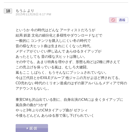
もうふ
より
18
2015年11月26日 6:17 PM
というか 今の時代はどんな アーティストだろうが
結局 娯楽 文化の細分化と多様性やダウンロードなどで
一般的に コンテンツを購入しにくい冬の時代で
昔の様な大ヒット曲は生まれにくくなった時代。
メディアがぐいぐい押し込んで あらゆるタイアップが
あったとしても 昔の様な大ヒットは難しい。
その中でも、あまり特典を増やさず、形態も殆どは2種に押さえて
この売上げを保っている嵐は、むしろ大健闘。
嵐もここ しばらく、もうそんなにプッシュされていない。
今は三代目とかEXILEグループ 他ジャニの方がよほど押されてる。
CD売れない時代のミリオン達成のはずの新アルバムもメディアで何の
アナウンスもないし。
事実CMも沢山出ている割に、自身出演のCMには 全くタイアップに
嵐自身の曲がつかず
やっと3年ぶりのCMタイアップ曲が ゼクシィ
今後もどんどん あらゆる形で落し下げられていく