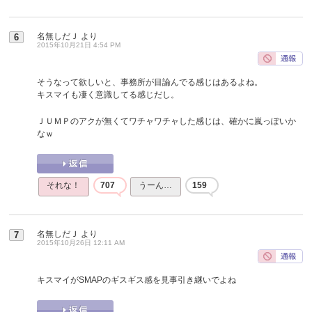
名無しだＪ
より
6
2015年10月21日 4:54 PM
そうなって欲しいと、事務所が目論んでる感じはあるよね。
キスマイも凄く意識してる感じだし。
ＪＵＭＰのアクが無くてワチャワチャした感じは、確かに嵐っぽいか
なｗ
それな！
707
うーん…
159
名無しだＪ
より
7
2015年10月26日 12:11 AM
キスマイがSMAPのギスギス感を見事引き継いでよね