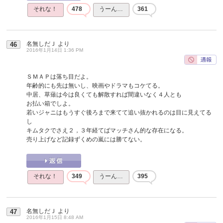
それな！
478
うーん…
361
名無しだＪ
より
46
2016年1月14日 1:36 PM
ＳＭＡＰは落ち目だよ。
年齢的にも先は無いし、映画やドラマもコケてる。
中居、草薙は今は良くても解散すれば間違いなく４人とも
お払い箱でしよ。
若いジャニはもうすぐ後ろまで来てて追い抜かれるのは目に見えてる
し
キムタクでさえ２，３年経てばマッチさん的な存在になる。
売り上げなど記録ずくめの嵐には勝てない。
それな！
349
うーん…
395
名無しだＪ
より
47
2016年1月15日 8:48 AM