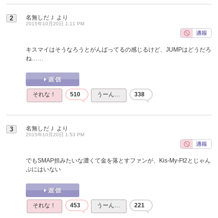
名無しだＪ
より
2
2015年10月20日 1:11 PM
キスマイはそうなろうとがんばってるの感じるけど、JUMPはどうだろ
ね……
それな！
510
うーん…
338
名無しだＪ
より
3
2015年10月20日 1:53 PM
でもSMAP担みたいな濃くて金を落とすファンが、Kis-My-Ft2とじゃん
ぷにはいない
それな！
453
うーん…
221