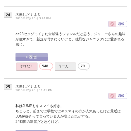
名無しだＪ
より
24
2015年12月25日 3:24 PM
>>23
セクゾってまた全然違うジャンルだと思う。ジャニーさんの趣味
が強すぎて、新規が付きにくいけど、強烈なジャニヲタには愛される
感じ。
それな！
548
うーん…
79
名無しだＪ
より
25
2015年12月26日 11:41 PM
私はJUMPもキスマイも好き。
ちょっと、前までは学校ではキスマイの方が人気あったけど最近は
JUMP好きって言っている人が増えた気がする。
24時間の影響だと思うけど。