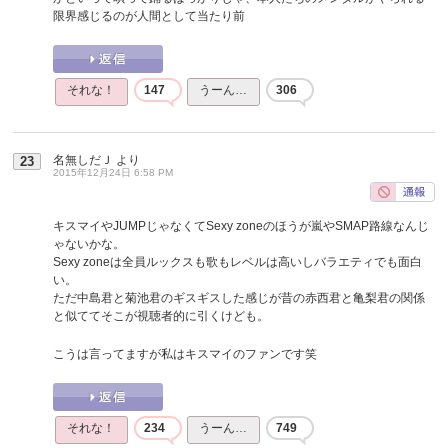
限界感じるのが人間として当たり前
それな！
147
うーん…
306
名無しだＪ
より
23
2015年12月24日 6:58 PM
キスマイやJUMPじゃなくてSexy zoneのほうが嵐やSMAP路線なんじ
ゃないかな。
Sexy zoneは全員ルックスも歌もレベルは高いしバラエティでも面白
い。
ただ中島君と菊池君のギスギスした感じが昔の赤西君と亀梨君の関係
と似ててそこが視聴者的に引くけども。
こうは言ってますが私はキスマイのファンです笑
それな！
234
うーん…
749