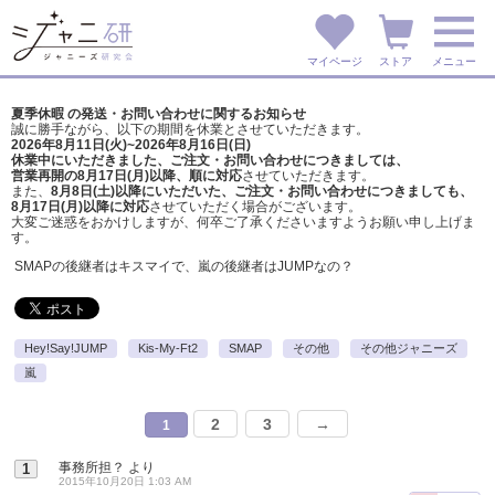
マイページ
ストア
メニュー
夏季休暇 の発送・お問い合わせに関するお知らせ
誠に勝手ながら、以下の期間を休業とさせていただきます。
2026年8月11日(火)~2026年8月16日(日)
休業中にいただきました、ご注文・お問い合わせにつきましては、
営業再開の8月17日(月)以降、順に対応
させていただきます。
また、
8月8日(土)以降にいただいた、ご注文・
お問い合わせにつきましても、
8月17日(月)以降に対応
させていただく場合がございます。
大変ご迷惑をおかけしますが、
何卒ご了承くださいますようお願い申し上げま
す。
SMAPの後継者はキスマイで、嵐の後継者はJUMPなの？
Hey!Say!JUMP
Kis-My-Ft2
SMAP
その他
その他ジャニーズ
嵐
2
3
→
1
事務所担？
より
1
2015年10月20日 1:03 AM