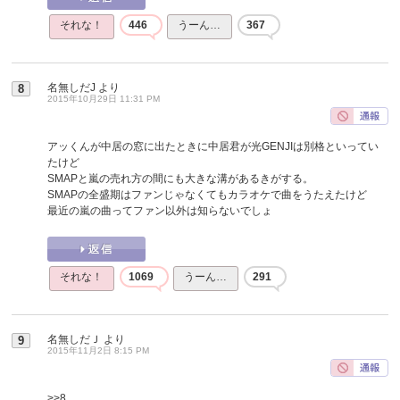
それな！
446
うーん…
367
名無しだJ
より
8
2015年10月29日 11:31 PM
アッくんが中居の窓に出たときに中居君が光GENJIは別格といってい
たけど
SMAPと嵐の売れ方の間にも大きな溝があるきがする。
SMAPの全盛期はファンじゃなくてもカラオケで曲をうたえたけど
最近の嵐の曲ってファン以外は知らないでしょ
それな！
1069
うーん…
291
名無しだＪ
より
9
2015年11月2日 8:15 PM
>>8