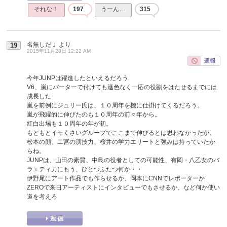
それな！
197
うーん…
315
名無しだＪ
より
19
2015年11月28日 12:22 AM
今年JUNPは躍進したといえるだろう
V6、嵐にバーターで付けても遜色なく一応の役割をはたせるまでには
成長した
嵐を前例にジュリー氏は、１０周年を機に仕掛けてくるだろう。
嵐が飛躍的に伸びたのも１０周年の前々年から。
紅白出場も１０周年の年が初。
もともとイモくさいグループでここまで伸びるとは思わなかったが、
松本の顔、二宮の演技力、桜井の学力エリートと強みは持っていたか
らね。
JUNPは、山田の素質、中島の役者としての可能性、有岡・八乙女のバ
ラエティ力にもう、ひとつふたつ何か・・
伊野尾にアート作品でも作らせるか、岡本にCNNでレポーターか
ZEROで来日アーティストにインタビューでもさせるか、など何か使い
道を考えろ