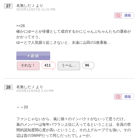
名無しだＪ
より
27
2015年12月27日 11:31 PM
>>26
確かにゆーとが俳優として成功するかにじゃんぷちゃんたちの運命が
かかってそう。
ゆーとで人気掘り起こさないと、永遠に山田の1枚看板…
それな！
411
うーん…
96
名無しだＪ
より
28
2015年12月29日 2:14 PM
＞＞20
ファンじゃないから、嵐に個々のインパクトがないって思うだけ。
嵐のメンバーは毎年パワラン上位に入ってるということは、全員の世
間的認知度関心度が高いということ。その上グループでも強い。その
辺は昔のSMAPだって同じだったでしょーが。