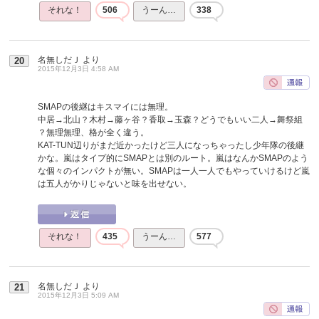
それな！
506
うーん…
338
名無しだＪ
より
20
2015年12月3日 4:58 AM
SMAPの後継はキスマイには無理。
中居→北山？木村→藤ヶ谷？香取→玉森？どうでもいい二人→舞祭組
？無理無理、格が全く違う。
KAT-TUN辺りがまだ近かったけど三人になっちゃったし少年隊の後継
かな。嵐はタイプ的にSMAPとは別のルート。嵐はなんかSMAPのよう
な個々のインパクトが無い。SMAPは一人一人でもやっていけるけど嵐
は五人がかりじゃないと味を出せない。
それな！
435
うーん…
577
名無しだＪ
より
21
2015年12月3日 5:09 AM