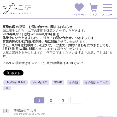
マイページ
ストア
メニュー
夏季休暇 の発送・お問い合わせに関するお知らせ
誠に勝手ながら、以下の期間を休業とさせていただきます。
2026年8月11日(火)~2026年8月16日(日)
休業中にいただきました、ご注文・お問い合わせにつきましては、
営業再開の8月17日(月)以降、順に対応
させていただきます。
また、
8月8日(土)以降にいただいた、ご注文・
お問い合わせにつきましても、
8月17日(月)以降に対応
させていただく場合がございます。
大変ご迷惑をおかけしますが、
何卒ご了承くださいますようお願い申し上げま
す。
SMAPの後継者はキスマイで、嵐の後継者はJUMPなの？
Hey!Say!JUMP
Kis-My-Ft2
SMAP
その他
その他ジャニーズ
嵐
2
3
→
1
事務所担？
より
1
2015年10月20日 1:03 AM