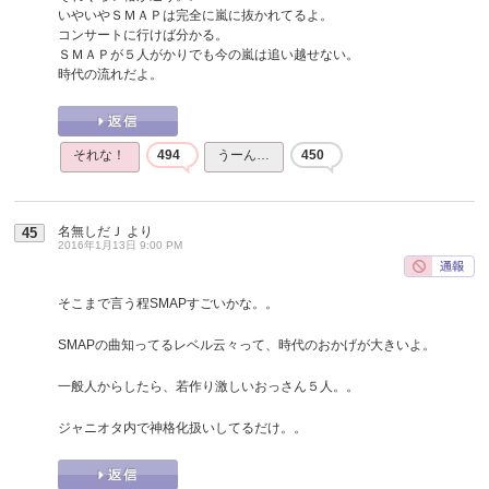
いやいやＳＭＡＰは完全に嵐に抜かれてるよ。
コンサートに行けば分かる。
ＳＭＡＰが５人がかりでも今の嵐は追い越せない。
時代の流れだよ。
それな！
494
うーん…
450
名無しだＪ
より
45
2016年1月13日 9:00 PM
そこまで言う程SMAPすごいかな。。
SMAPの曲知ってるレベル云々って、時代のおかげが大きいよ。
一般人からしたら、若作り激しいおっさん５人。。
ジャニオタ内で神格化扱いしてるだけ。。