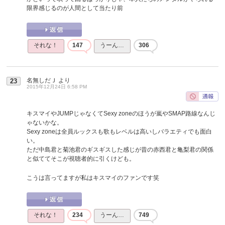
限界感じるのが人間として当たり前
それな！
147
うーん…
306
名無しだＪ
より
23
2015年12月24日 6:58 PM
キスマイやJUMPじゃなくてSexy zoneのほうが嵐やSMAP路線なんじ
ゃないかな。
Sexy zoneは全員ルックスも歌もレベルは高いしバラエティでも面白
い。
ただ中島君と菊池君のギスギスした感じが昔の赤西君と亀梨君の関係
と似ててそこが視聴者的に引くけども。
こうは言ってますが私はキスマイのファンです笑
それな！
234
うーん…
749