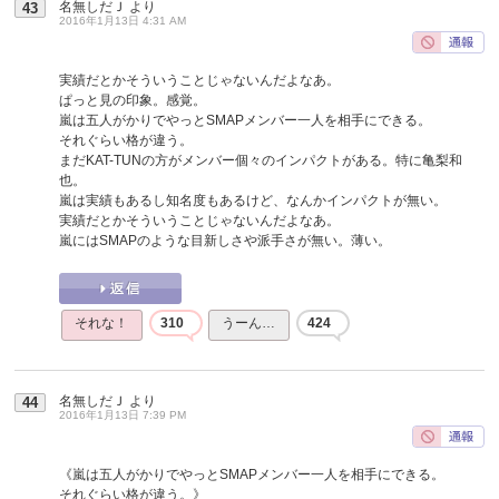
名無しだＪ
より
43
2016年1月13日 4:31 AM
実績だとかそういうことじゃないんだよなあ。
ぱっと見の印象。感覚。
嵐は五人がかりでやっとSMAPメンバー一人を相手にできる。
それぐらい格が違う。
まだKAT-TUNの方がメンバー個々のインパクトがある。特に亀梨和
也。
嵐は実績もあるし知名度もあるけど、なんかインパクトが無い。
実績だとかそういうことじゃないんだよなあ。
嵐にはSMAPのような目新しさや派手さが無い。薄い。
それな！
310
うーん…
424
名無しだＪ
より
44
2016年1月13日 7:39 PM
《嵐は五人がかりでやっとSMAPメンバー一人を相手にできる。
それぐらい格が違う。》