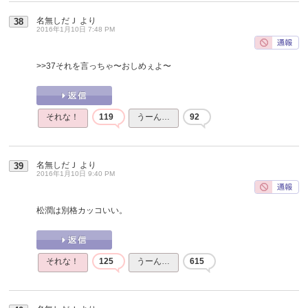
名無しだＪ
より
38
2016年1月10日 7:48 PM
>>37
それを言っちゃ〜おしめぇよ〜
それな！
119
うーん…
92
名無しだＪ
より
39
2016年1月10日 9:40 PM
松潤は別格カッコいい。
それな！
125
うーん…
615