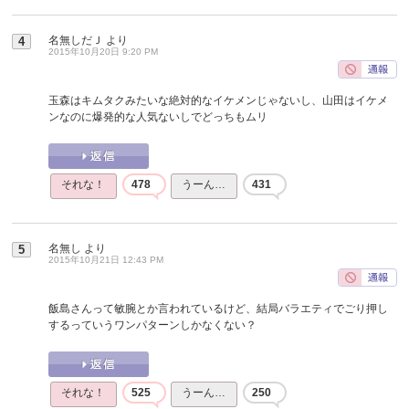
名無しだＪ
より
4
2015年10月20日 9:20 PM
玉森はキムタクみたいな絶対的なイケメンじゃないし、山田はイケメ
ンなのに爆発的な人気ないしでどっちもムリ
それな！
478
うーん…
431
名無し
より
5
2015年10月21日 12:43 PM
飯島さんって敏腕とか言われているけど、結局バラエティでごり押し
するっていうワンパターンしかなくない？
それな！
525
うーん…
250