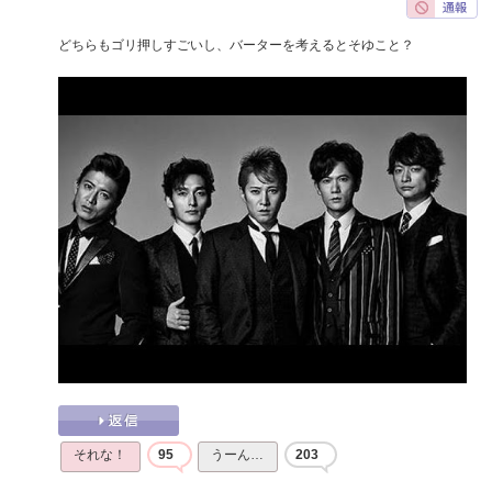
どちらもゴリ押しすごいし、バーターを考えるとそゆこと？
それな！
95
うーん…
203