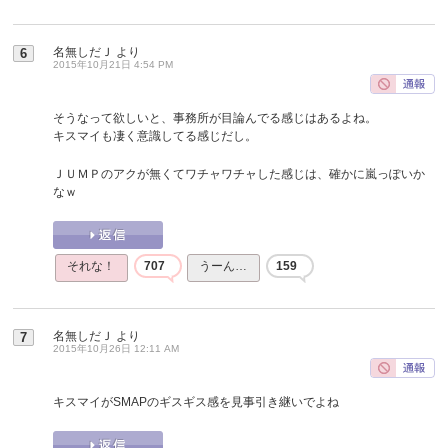
名無しだＪ
より
6
2015年10月21日 4:54 PM
そうなって欲しいと、事務所が目論んでる感じはあるよね。
キスマイも凄く意識してる感じだし。
ＪＵＭＰのアクが無くてワチャワチャした感じは、確かに嵐っぽいか
なｗ
それな！
707
うーん…
159
名無しだＪ
より
7
2015年10月26日 12:11 AM
キスマイがSMAPのギスギス感を見事引き継いでよね