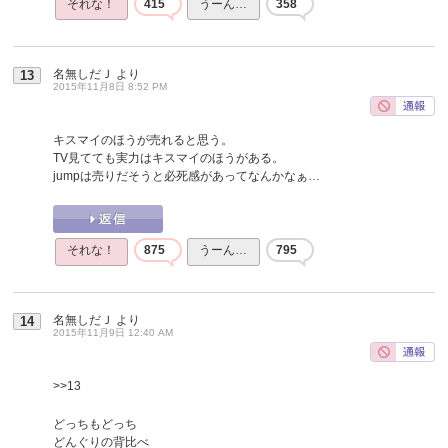
それな！
415
うーん…
358
名無しだＪ
より
13
2015年11月8日 8:52 PM
キスマイのほうが売れると思う。
TV見てても実力はキスマイのほうがある。
jumpは売りだそうと必死感があってなんかなぁ…
それな！
875
うーん…
795
名無しだＪ
より
14
2015年11月9日 12:40 AM
>>13
どっちもどっち
どんぐりの背比べ