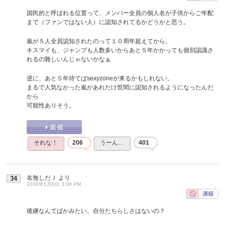
国民的と呼ばれる位置って、メンバー全員の個人名が子供からご年配
まで（ファンではない人）に認知されてるかどうかと思う。
嵐が５人全員認知されたのって１０周年超えてから。
キスマイも、ジャンプも人数多いからあと５年かかっても個別認識さ
れるの難しいんじゃないかなぁ
逆に、あと５年待てばsexyzoneが来るかもしれない。
まるで人気なかった嵐があれだけ世間に認知されるようになったんだ
から
可能性ありそう。
それな！
206
うーん…
401
名無しだＪ
より
34
2016年1月6日 3:08 PM
後継なんてばかみたい。自分たちらしさはないの？