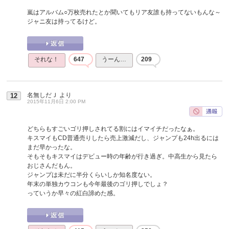
嵐はアルバム○万枚売れたとか聞いてもリア友誰も持ってないもんな～
ジャニ友は持ってるけど。
それな！
647
うーん…
209
名無しだＪ
より
12
2015年11月6日 2:00 PM
どちらもすごいゴリ押しされてる割にはイマイチだったなぁ。
キスマイもCD普通売りしたら売上激減だし、ジャンプも24h出るには
まだ早かったな。
そもそもキスマイはデビュー時の年齢が行き過ぎ。中高生から見たら
おじさんだもん。
ジャンプは未だに半分くらいしか知名度ない。
年末の単独カウコンも今年最後のゴリ押しでしょ？
っていうか早々の紅白諦めた感。