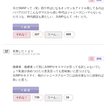
今だSMAPって（笑）四十半ばになるオッサンをアイドル視してるのは
ババアだけでこんなザマだから若い年代はジャニーズにハマらないん
だろうな。時代錯誤も甚だしい、JUMPなんて（今）だろ。
それな！
107
うーん…
409
名無しだＪ
より
37
2016年1月10日 4:48 PM
後継者、後継者って別にJUMPやキスマイが言ってる訳じゃないでし
ょ？私達が決めつけたり意見言っても意味無いと思うけどな。
JUMPやキスマイ、他のジャニーズグループには自分達なりに頑張れば
良いと思う。
それな！
739
うーん…
16