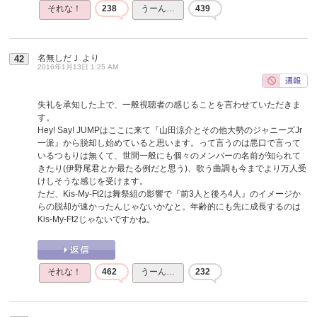
それな！
238
うーん…
439
名無しだＪ
より
42
2016年1月13日 1:25 AM
失礼を承知した上で、一般視聴者の感じることを言わせていただきま
す。
Hey! Say! JUMPはここに来て『山田涼介とその他大勢のジャニーズJr
一派』から脱却し始めていると思います。って言うのは悪口で言って
いるつもりは無くて、世間一般にも個々のメンバーの名前が知られて
きたり(伊野尾君とか最たる例だと思う)、歌う曲調も今までより万人受
けしそうな感じを受けます。
ただ、Kis-My-Ft2は舞祭組の影響で『前3人と後ろ4人』のイメージか
らの脱却が速かったんじゃないかなと。年齢的にも先に成長するのは
Kis-My-Ft2じゃないですかね。
それな！
462
うーん…
232