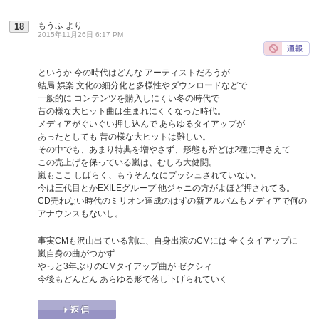
もうふ
より
18
2015年11月26日 6:17 PM
というか 今の時代はどんな アーティストだろうが
結局 娯楽 文化の細分化と多様性やダウンロードなどで
一般的に コンテンツを購入しにくい冬の時代で
昔の様な大ヒット曲は生まれにくくなった時代。
メディアがぐいぐい押し込んで あらゆるタイアップが
あったとしても 昔の様な大ヒットは難しい。
その中でも、あまり特典を増やさず、形態も殆どは2種に押さえて
この売上げを保っている嵐は、むしろ大健闘。
嵐もここ しばらく、もうそんなにプッシュされていない。
今は三代目とかEXILEグループ 他ジャニの方がよほど押されてる。
CD売れない時代のミリオン達成のはずの新アルバムもメディアで何の
アナウンスもないし。
事実CMも沢山出ている割に、自身出演のCMには 全くタイアップに
嵐自身の曲がつかず
やっと3年ぶりのCMタイアップ曲が ゼクシィ
今後もどんどん あらゆる形で落し下げられていく