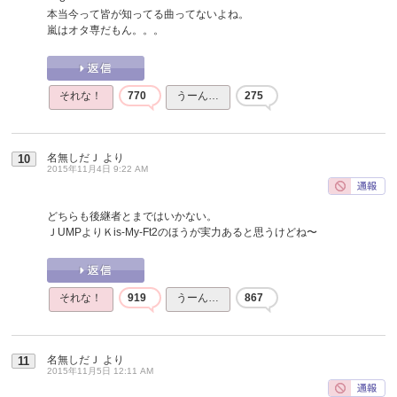
本当今って皆が知ってる曲ってないよね。
嵐はオタ専だもん。。。
それな！
770
うーん…
275
名無しだＪ
より
10
2015年11月4日 9:22 AM
どちらも後継者とまではいかない。
ＪUMPよりＫis-My-Ft2のほうが実力あると思うけどね〜
それな！
919
うーん…
867
名無しだＪ
より
11
2015年11月5日 12:11 AM