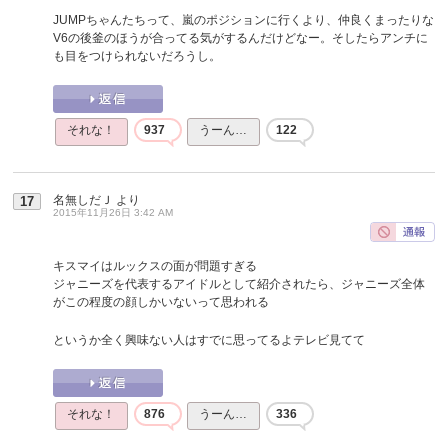
JUMPちゃんたちって、嵐のポジションに行くより、仲良くまったりな
V6の後釜のほうが合ってる気がするんだけどなー。そしたらアンチに
も目をつけられないだろうし。
それな！
937
うーん…
122
名無しだＪ
より
17
2015年11月26日 3:42 AM
キスマイはルックスの面が問題すぎる
ジャニーズを代表するアイドルとして紹介されたら、ジャニーズ全体
がこの程度の顔しかいないって思われる
というか全く興味ない人はすでに思ってるよテレビ見てて
それな！
876
うーん…
336