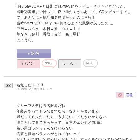
Hey Say JUMPとは別にYa-Ya-yahをデビューさせるべきだった。
当時冠番組まで持って、良い曲たくさんあって、CDデビューまでし
て、あんなに人気と知名度凄かったのに何故？
当時SMAPとYa-Ya-yahを例えるような風潮があったのに。
中居→八乙女 木村→薮 稲垣→山下
草なぎ→鮎川 香取→赤間 森→星野
のような。
それな！
116
うーん…
661
名無しだＪ
より
22
2015年12月9日 9:49 PM
グループ人数は５名限界だね
年齢差あっても５名までなら、なんとかまとまる
嵐だって６人だったら、うまくいってたかわからない
役者として育てるったって、日本のエンタメ市場に
若い男ばっかりそんなにいらない
需要と供給バランスがとれてないって
かといって唄って踊るばっかりじゃ、本人たちのメンタルがやられる