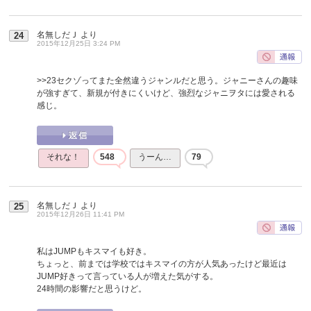
名無しだＪ
より
24
2015年12月25日 3:24 PM
>>23
セクゾってまた全然違うジャンルだと思う。ジャニーさんの趣味
が強すぎて、新規が付きにくいけど、強烈なジャニヲタには愛される
感じ。
それな！
548
うーん…
79
名無しだＪ
より
25
2015年12月26日 11:41 PM
私はJUMPもキスマイも好き。
ちょっと、前までは学校ではキスマイの方が人気あったけど最近は
JUMP好きって言っている人が増えた気がする。
24時間の影響だと思うけど。