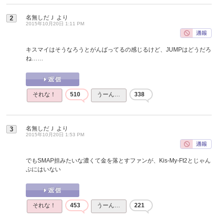
名無しだＪ
より
2
2015年10月20日 1:11 PM
キスマイはそうなろうとがんばってるの感じるけど、JUMPはどうだろ
ね……
それな！
510
うーん…
338
名無しだＪ
より
3
2015年10月20日 1:53 PM
でもSMAP担みたいな濃くて金を落とすファンが、Kis-My-Ft2とじゃん
ぷにはいない
それな！
453
うーん…
221