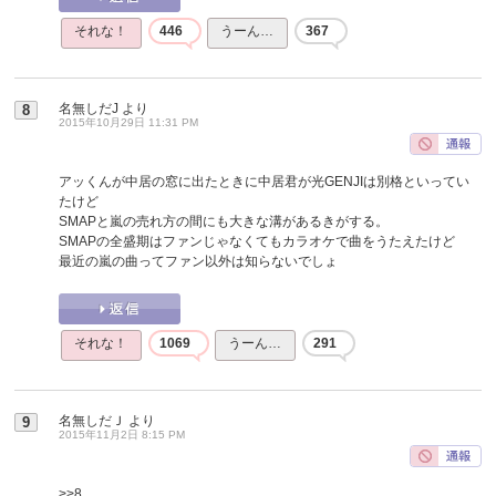
それな！
446
うーん…
367
名無しだJ
より
8
2015年10月29日 11:31 PM
アッくんが中居の窓に出たときに中居君が光GENJIは別格といってい
たけど
SMAPと嵐の売れ方の間にも大きな溝があるきがする。
SMAPの全盛期はファンじゃなくてもカラオケで曲をうたえたけど
最近の嵐の曲ってファン以外は知らないでしょ
それな！
1069
うーん…
291
名無しだＪ
より
9
2015年11月2日 8:15 PM
>>8