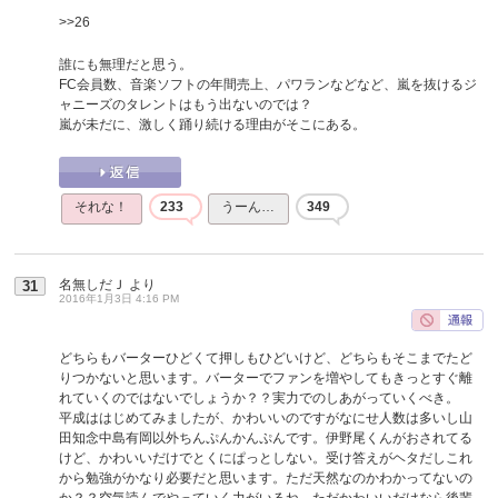
>>26
誰にも無理だと思う。
FC会員数、音楽ソフトの年間売上、パワランなどなど、嵐を抜けるジ
ャニーズのタレントはもう出ないのでは？
嵐が未だに、激しく踊り続ける理由がそこにある。
それな！
233
うーん…
349
名無しだＪ
より
31
2016年1月3日 4:16 PM
どちらもバーターひどくて押しもひどいけど、どちらもそこまでたど
りつかないと思います。バーターでファンを増やしてもきっとすぐ離
れていくのではないでしょうか？？実力でのしあがっていくべき。
平成ははじめてみましたが、かわいいのですがなにせ人数は多いし山
田知念中島有岡以外ちんぷんかんぷんです。伊野尾くんがおされてる
けど、かわいいだけでとくにぱっとしない。受け答えがヘタだしこれ
から勉強がかなり必要だと思います。ただ天然なのかわかってないの
か？？空気読んでやっていく力がいるね。ただかわいいだけなら後輩