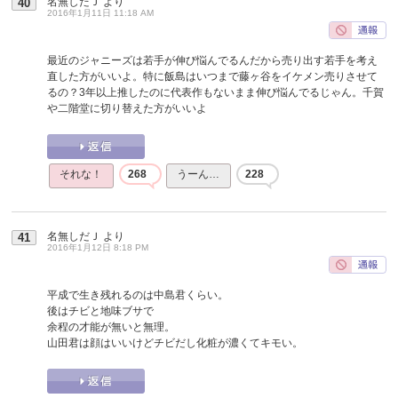
名無しだＪ
より
40
2016年1月11日 11:18 AM
最近のジャニーズは若手が伸び悩んでるんだから売り出す若手を考え
直した方がいいよ。特に飯島はいつまで藤ヶ谷をイケメン売りさせて
るの？3年以上推したのに代表作もないまま伸び悩んでるじゃん。千賀
や二階堂に切り替えた方がいいよ
それな！
268
うーん…
228
名無しだＪ
より
41
2016年1月12日 8:18 PM
平成で生き残れるのは中島君くらい。
後はチビと地味ブサで
余程の才能が無いと無理。
山田君は顔はいいけどチビだし化粧が濃くてキモい。