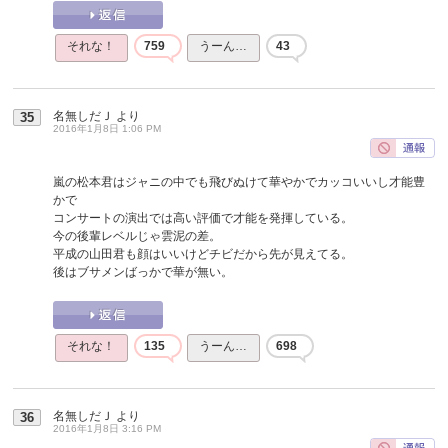
それな！
759
うーん…
43
名無しだＪ
より
35
2016年1月8日 1:06 PM
嵐の松本君はジャニの中でも飛びぬけて華やかでカッコいいし才能豊
かで
コンサートの演出では高い評価で才能を発揮している。
今の後輩レベルじゃ雲泥の差。
平成の山田君も顔はいいけどチビだから先が見えてる。
後はブサメンばっかで華が無い。
それな！
135
うーん…
698
名無しだＪ
より
36
2016年1月8日 3:16 PM