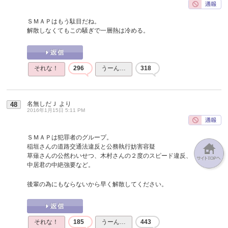
ＳＭＡＰはもう駄目だね。
解散しなくてもこの騒ぎで一層熱は冷める。
それな！
296
うーん…
318
名無しだＪ
より
48
2016年1月15日 5:11 PM
ＳＭＡＰは犯罪者のグループ。
稲垣さんの道路交通法違反と公務執行妨害容疑
草薙さんの公然わいせつ、木村さんの２度のスピード違反、
中居君の中絶強要など。
後輩の為にもならないから早く解散してください。
それな！
185
うーん…
443