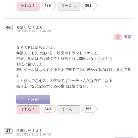
それな！
478
うーん…
361
名無しだＪ
より
46
2016年1月14日 1:36 PM
ＳＭＡＰは落ち目だよ。
年齢的にも先は無いし、映画やドラマもコケてる。
中居、草薙は今は良くても解散すれば間違いなく４人とも
お払い箱でしよ。
若いジャニはもうすぐ後ろまで来てて追い抜かれるのは目に見えてる
し
キムタクでさえ２，３年経てばマッチさん的な存在になる。
売り上げなど記録ずくめの嵐には勝てない。
それな！
349
うーん…
395
名無しだＪ
より
47
2016年1月15日 8:48 AM