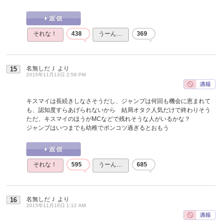
それな！
438
うーん…
369
名無しだＪ
より
15
2015年11月13日 2:58 PM
キスマイは長続きしなさそうだし、ジャンプは何回も機会に恵まれて
も、認知度すらあげられないから 結局オタク人気だけで終わりそう
ただ、キスマイのほうがMCなどで残れそうな人がいるかな？
ジャンプはいつまでも幼稚でポンコツ過ぎるとおもう
それな！
595
うーん…
685
名無しだＪ
より
16
2015年11月16日 1:12 AM