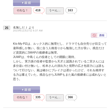
それな！
418
うーん…
163
名無しだＪ
より
26
2015年12月27日 6:37 AM
Kis-My-Ft2は、ルックス的に無理だし、ドラマでも自分売りが目立って
違和感しか無い。役に合う人格造りから勉強した方が良い。残念だけ
ど資質的にSMAPの後継者は無理。
JUMPは、中島くんの役者としての開眼に期待。
しかし、実力派の役者や監督から天才と認識されている二宮さんには
多分追い付け無いし、松本さんの演出力と視野の広さ包容力には誰も
ついて行けない。嵐は確かにブレイクは遅かったけど、それを維持す
る力は蓄えていた。残念ながらJUMPもまた嵐の後継者には成れないと
思う。
それな！
335
うーん…
366