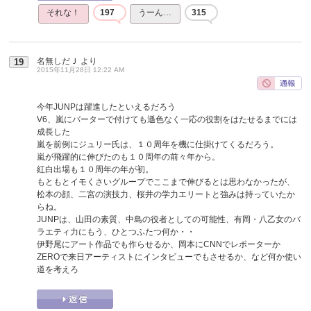
それな！
197
うーん…
315
名無しだＪ
より
19
2015年11月28日 12:22 AM
今年JUNPは躍進したといえるだろう
V6、嵐にバーターで付けても遜色なく一応の役割をはたせるまでには
成長した
嵐を前例にジュリー氏は、１０周年を機に仕掛けてくるだろう。
嵐が飛躍的に伸びたのも１０周年の前々年から。
紅白出場も１０周年の年が初。
もともとイモくさいグループでここまで伸びるとは思わなかったが、
松本の顔、二宮の演技力、桜井の学力エリートと強みは持っていたか
らね。
JUNPは、山田の素質、中島の役者としての可能性、有岡・八乙女のバ
ラエティ力にもう、ひとつふたつ何か・・
伊野尾にアート作品でも作らせるか、岡本にCNNでレポーターか
ZEROで来日アーティストにインタビューでもさせるか、など何か使い
道を考えろ