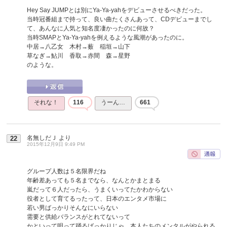
Hey Say JUMPとは別にYa-Ya-yahをデビューさせるべきだった。
当時冠番組まで持って、良い曲たくさんあって、CDデビューまでし
て、あんなに人気と知名度凄かったのに何故？
当時SMAPとYa-Ya-yahを例えるような風潮があったのに。
中居→八乙女 木村→薮 稲垣→山下
草なぎ→鮎川 香取→赤間 森→星野
のような。
それな！
116
うーん…
661
名無しだＪ
より
22
2015年12月9日 9:49 PM
グループ人数は５名限界だね
年齢差あっても５名までなら、なんとかまとまる
嵐だって６人だったら、うまくいってたかわからない
役者として育てるったって、日本のエンタメ市場に
若い男ばっかりそんなにいらない
需要と供給バランスがとれてないって
かといって唄って踊るばっかりじゃ、本人たちのメンタルがやられる