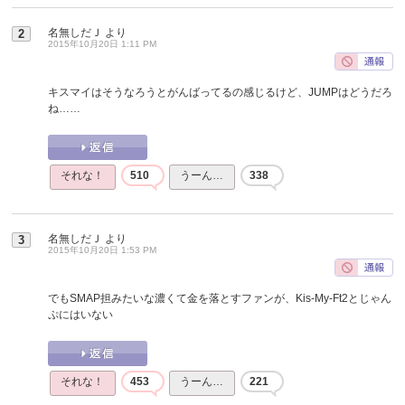
名無しだＪ
より
2
2015年10月20日 1:11 PM
キスマイはそうなろうとがんばってるの感じるけど、JUMPはどうだろ
ね……
それな！
510
うーん…
338
名無しだＪ
より
3
2015年10月20日 1:53 PM
でもSMAP担みたいな濃くて金を落とすファンが、Kis-My-Ft2とじゃん
ぷにはいない
それな！
453
うーん…
221