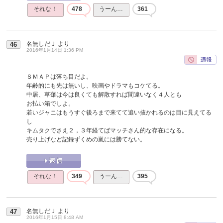
それな！
478
うーん…
361
名無しだＪ
より
46
2016年1月14日 1:36 PM
ＳＭＡＰは落ち目だよ。
年齢的にも先は無いし、映画やドラマもコケてる。
中居、草薙は今は良くても解散すれば間違いなく４人とも
お払い箱でしよ。
若いジャニはもうすぐ後ろまで来てて追い抜かれるのは目に見えてる
し
キムタクでさえ２，３年経てばマッチさん的な存在になる。
売り上げなど記録ずくめの嵐には勝てない。
それな！
349
うーん…
395
名無しだＪ
より
47
2016年1月15日 8:48 AM