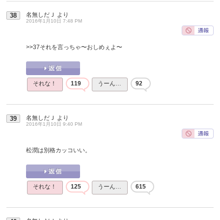
名無しだＪ
より
38
2016年1月10日 7:48 PM
>>37
それを言っちゃ〜おしめぇよ〜
それな！
119
うーん…
92
名無しだＪ
より
39
2016年1月10日 9:40 PM
松潤は別格カッコいい。
それな！
125
うーん…
615