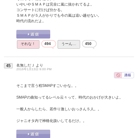
いやいやＳＭＡＰは完全に嵐に抜かれてるよ。
コンサートに行けば分かる。
ＳＭＡＰが５人がかりでも今の嵐は追い越せない。
時代の流れだよ。
それな！
494
うーん…
450
名無しだＪ
より
45
2016年1月13日 9:00 PM
そこまで言う程SMAPすごいかな。。
SMAPの曲知ってるレベル云々って、時代のおかげが大きいよ。
一般人からしたら、若作り激しいおっさん５人。。
ジャニオタ内で神格化扱いしてるだけ。。