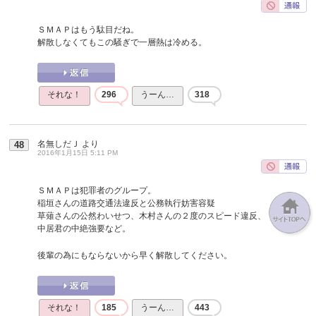
ＳＭＡＰはもう駄目だね。
解散しなくてもこの騒ぎで一層熱は冷める。
それな！
296
うーん…
318
名無しだＪ
より
48
2016年1月15日 5:11 PM
ＳＭＡＰは犯罪者のグループ。
稲垣さんの道路交通法違反と公務執行妨害容疑
草薙さんの公然わいせつ、木村さんの２度のスピード違反、
中居君の中絶強要など。
後輩の為にもならないから早く解散してください。
それな！
185
うーん…
443