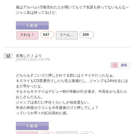
嵐はアルバム○万枚売れたとか聞いてもリア友誰も持ってないもんな～
ジャニ友は持ってるけど。
それな！
647
うーん…
209
名無しだＪ
より
12
2015年11月6日 2:00 PM
どちらもすごいゴリ押しされてる割にはイマイチだったなぁ。
キスマイもCD普通売りしたら売上激減だし、ジャンプも24h出るには
まだ早かったな。
そもそもキスマイはデビュー時の年齢が行き過ぎ。中高生から見たら
おじさんだもん。
ジャンプは未だに半分くらいしか知名度ない。
年末の単独カウコンも今年最後のゴリ押しでしょ？
っていうか早々の紅白諦めた感。