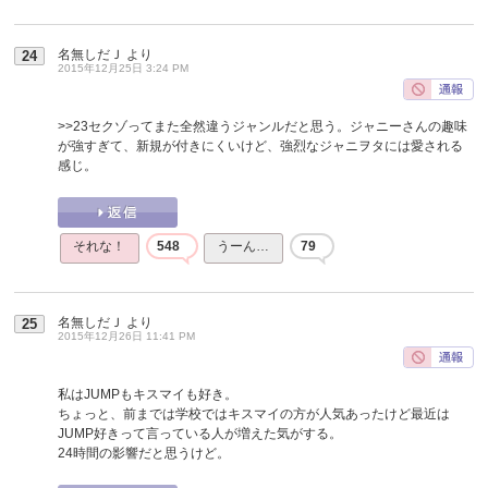
名無しだＪ
より
24
2015年12月25日 3:24 PM
>>23
セクゾってまた全然違うジャンルだと思う。ジャニーさんの趣味
が強すぎて、新規が付きにくいけど、強烈なジャニヲタには愛される
感じ。
それな！
548
うーん…
79
名無しだＪ
より
25
2015年12月26日 11:41 PM
私はJUMPもキスマイも好き。
ちょっと、前までは学校ではキスマイの方が人気あったけど最近は
JUMP好きって言っている人が増えた気がする。
24時間の影響だと思うけど。