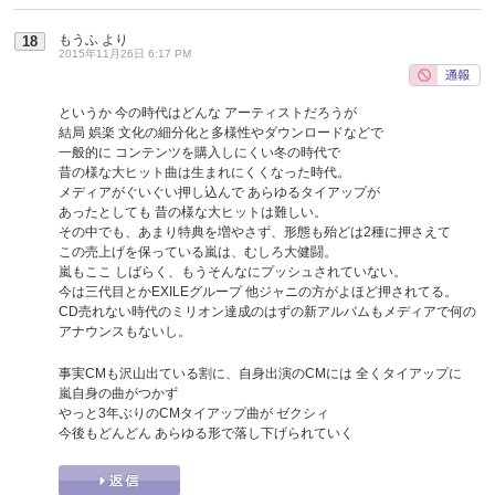
もうふ
より
18
2015年11月26日 6:17 PM
というか 今の時代はどんな アーティストだろうが
結局 娯楽 文化の細分化と多様性やダウンロードなどで
一般的に コンテンツを購入しにくい冬の時代で
昔の様な大ヒット曲は生まれにくくなった時代。
メディアがぐいぐい押し込んで あらゆるタイアップが
あったとしても 昔の様な大ヒットは難しい。
その中でも、あまり特典を増やさず、形態も殆どは2種に押さえて
この売上げを保っている嵐は、むしろ大健闘。
嵐もここ しばらく、もうそんなにプッシュされていない。
今は三代目とかEXILEグループ 他ジャニの方がよほど押されてる。
CD売れない時代のミリオン達成のはずの新アルバムもメディアで何の
アナウンスもないし。
事実CMも沢山出ている割に、自身出演のCMには 全くタイアップに
嵐自身の曲がつかず
やっと3年ぶりのCMタイアップ曲が ゼクシィ
今後もどんどん あらゆる形で落し下げられていく