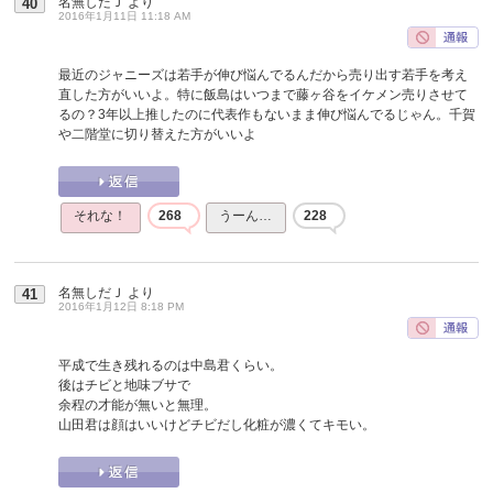
名無しだＪ
より
40
2016年1月11日 11:18 AM
最近のジャニーズは若手が伸び悩んでるんだから売り出す若手を考え
直した方がいいよ。特に飯島はいつまで藤ヶ谷をイケメン売りさせて
るの？3年以上推したのに代表作もないまま伸び悩んでるじゃん。千賀
や二階堂に切り替えた方がいいよ
それな！
268
うーん…
228
名無しだＪ
より
41
2016年1月12日 8:18 PM
平成で生き残れるのは中島君くらい。
後はチビと地味ブサで
余程の才能が無いと無理。
山田君は顔はいいけどチビだし化粧が濃くてキモい。