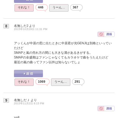
それな！
446
うーん…
367
名無しだJ
より
8
2015年10月29日 11:31 PM
アッくんが中居の窓に出たときに中居君が光GENJIは別格といってい
たけど
SMAPと嵐の売れ方の間にも大きな溝があるきがする。
SMAPの全盛期はファンじゃなくてもカラオケで曲をうたえたけど
最近の嵐の曲ってファン以外は知らないでしょ
それな！
1069
うーん…
291
名無しだＪ
より
9
2015年11月2日 8:15 PM
>>8