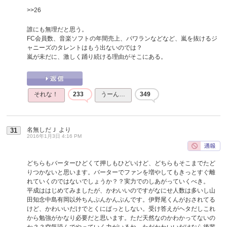
>>26
誰にも無理だと思う。
FC会員数、音楽ソフトの年間売上、パワランなどなど、嵐を抜けるジ
ャニーズのタレントはもう出ないのでは？
嵐が未だに、激しく踊り続ける理由がそこにある。
それな！
233
うーん…
349
名無しだＪ
より
31
2016年1月3日 4:16 PM
どちらもバーターひどくて押しもひどいけど、どちらもそこまでたど
りつかないと思います。バーターでファンを増やしてもきっとすぐ離
れていくのではないでしょうか？？実力でのしあがっていくべき。
平成ははじめてみましたが、かわいいのですがなにせ人数は多いし山
田知念中島有岡以外ちんぷんかんぷんです。伊野尾くんがおされてる
けど、かわいいだけでとくにぱっとしない。受け答えがヘタだしこれ
から勉強がかなり必要だと思います。ただ天然なのかわかってないの
か？？空気読んでやっていく力がいるね。ただかわいいだけなら後輩