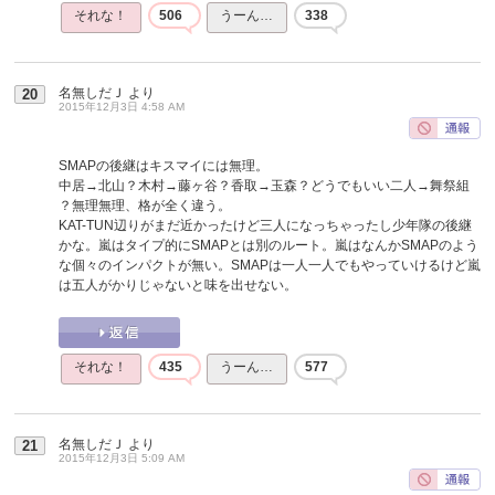
それな！
506
うーん…
338
名無しだＪ
より
20
2015年12月3日 4:58 AM
SMAPの後継はキスマイには無理。
中居→北山？木村→藤ヶ谷？香取→玉森？どうでもいい二人→舞祭組
？無理無理、格が全く違う。
KAT-TUN辺りがまだ近かったけど三人になっちゃったし少年隊の後継
かな。嵐はタイプ的にSMAPとは別のルート。嵐はなんかSMAPのよう
な個々のインパクトが無い。SMAPは一人一人でもやっていけるけど嵐
は五人がかりじゃないと味を出せない。
それな！
435
うーん…
577
名無しだＪ
より
21
2015年12月3日 5:09 AM