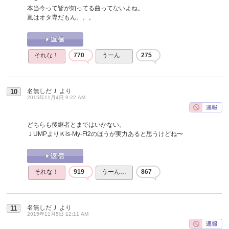
本当今って皆が知ってる曲ってないよね。
嵐はオタ専だもん。。。
それな！
770
うーん…
275
名無しだＪ
より
10
2015年11月4日 9:22 AM
どちらも後継者とまではいかない。
ＪUMPよりＫis-My-Ft2のほうが実力あると思うけどね〜
それな！
919
うーん…
867
名無しだＪ
より
11
2015年11月5日 12:11 AM