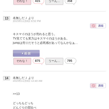
それな！
415
うーん…
358
名無しだＪ
より
13
2015年11月8日 8:52 PM
キスマイのほうが売れると思う。
TV見てても実力はキスマイのほうがある。
jumpは売りだそうと必死感があってなんかなぁ…
それな！
875
うーん…
795
名無しだＪ
より
14
2015年11月9日 12:40 AM
>>13
どっちもどっち
どんぐりの背比べ