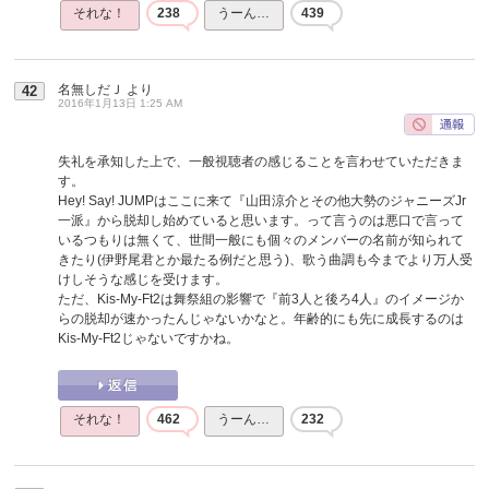
それな！
238
うーん…
439
名無しだＪ
より
42
2016年1月13日 1:25 AM
失礼を承知した上で、一般視聴者の感じることを言わせていただきま
す。
Hey! Say! JUMPはここに来て『山田涼介とその他大勢のジャニーズJr
一派』から脱却し始めていると思います。って言うのは悪口で言って
いるつもりは無くて、世間一般にも個々のメンバーの名前が知られて
きたり(伊野尾君とか最たる例だと思う)、歌う曲調も今までより万人受
けしそうな感じを受けます。
ただ、Kis-My-Ft2は舞祭組の影響で『前3人と後ろ4人』のイメージか
らの脱却が速かったんじゃないかなと。年齢的にも先に成長するのは
Kis-My-Ft2じゃないですかね。
それな！
462
うーん…
232