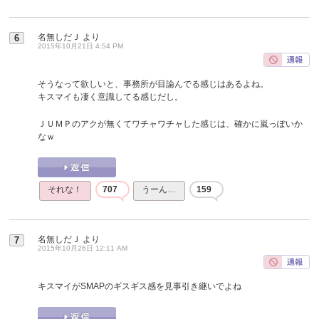
名無しだＪ
より
6
2015年10月21日 4:54 PM
そうなって欲しいと、事務所が目論んでる感じはあるよね。
キスマイも凄く意識してる感じだし。
ＪＵＭＰのアクが無くてワチャワチャした感じは、確かに嵐っぽいか
なｗ
それな！
707
うーん…
159
名無しだＪ
より
7
2015年10月26日 12:11 AM
キスマイがSMAPのギスギス感を見事引き継いでよね