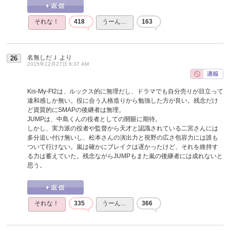
それな！
418
うーん…
163
名無しだＪ
より
26
2015年12月27日 6:37 AM
Kis-My-Ft2は、ルックス的に無理だし、ドラマでも自分売りが目立って
違和感しか無い。役に合う人格造りから勉強した方が良い。残念だけ
ど資質的にSMAPの後継者は無理。
JUMPは、中島くんの役者としての開眼に期待。
しかし、実力派の役者や監督から天才と認識されている二宮さんには
多分追い付け無いし、松本さんの演出力と視野の広さ包容力には誰も
ついて行けない。嵐は確かにブレイクは遅かったけど、それを維持す
る力は蓄えていた。残念ながらJUMPもまた嵐の後継者には成れないと
思う。
それな！
335
うーん…
366