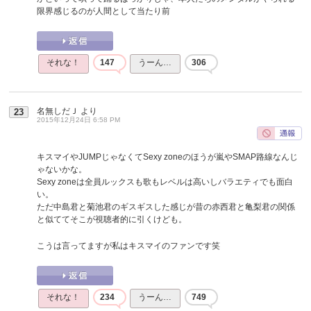
限界感じるのが人間として当たり前
それな！
147
うーん…
306
名無しだＪ
より
23
2015年12月24日 6:58 PM
キスマイやJUMPじゃなくてSexy zoneのほうが嵐やSMAP路線なんじ
ゃないかな。
Sexy zoneは全員ルックスも歌もレベルは高いしバラエティでも面白
い。
ただ中島君と菊池君のギスギスした感じが昔の赤西君と亀梨君の関係
と似ててそこが視聴者的に引くけども。
こうは言ってますが私はキスマイのファンです笑
それな！
234
うーん…
749