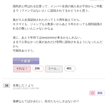
国民的と呼ばれる位置って、メンバー全員の個人名が子供からご年配
まで（ファンではない人）に認知されてるかどうかと思う。
嵐が５人全員認知されたのって１０周年超えてから。
キスマイも、ジャンプも人数多いからあと５年かかっても個別認識さ
れるの難しいんじゃないかなぁ
逆に、あと５年待てばsexyzoneが来るかもしれない。
まるで人気なかった嵐があれだけ世間に認知されるようになったんだ
から
可能性ありそう。
それな！
206
うーん…
401
名無しだＪ
より
34
2016年1月6日 3:08 PM
後継なんてばかみたい。自分たちらしさはないの？