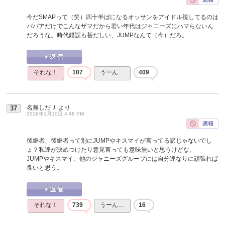
今だSMAPって（笑）四十半ばになるオッサンをアイドル視してるのは
ババアだけでこんなザマだから若い年代はジャニーズにハマらないん
だろうな。時代錯誤も甚だしい、JUMPなんて（今）だろ。
それな！
107
うーん…
409
名無しだＪ
より
37
2016年1月10日 4:48 PM
後継者、後継者って別にJUMPやキスマイが言ってる訳じゃないでし
ょ？私達が決めつけたり意見言っても意味無いと思うけどな。
JUMPやキスマイ、他のジャニーズグループには自分達なりに頑張れば
良いと思う。
それな！
739
うーん…
16