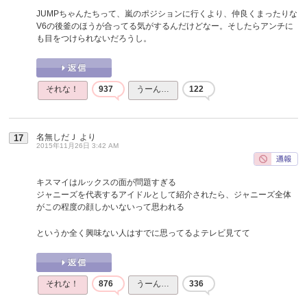
JUMPちゃんたちって、嵐のポジションに行くより、仲良くまったりな
V6の後釜のほうが合ってる気がするんだけどなー。そしたらアンチに
も目をつけられないだろうし。
それな！
937
うーん…
122
名無しだＪ
より
17
2015年11月26日 3:42 AM
キスマイはルックスの面が問題すぎる
ジャニーズを代表するアイドルとして紹介されたら、ジャニーズ全体
がこの程度の顔しかいないって思われる
というか全く興味ない人はすでに思ってるよテレビ見てて
それな！
876
うーん…
336