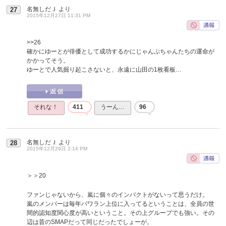
名無しだＪ
より
27
2015年12月27日 11:31 PM
>>26
確かにゆーとが俳優として成功するかにじゃんぷちゃんたちの運命が
かかってそう。
ゆーとで人気掘り起こさないと、永遠に山田の1枚看板…
それな！
411
うーん…
96
名無しだＪ
より
28
2015年12月29日 2:14 PM
＞＞20
ファンじゃないから、嵐に個々のインパクトがないって思うだけ。
嵐のメンバーは毎年パワラン上位に入ってるということは、全員の世
間的認知度関心度が高いということ。その上グループでも強い。その
辺は昔のSMAPだって同じだったでしょーが。