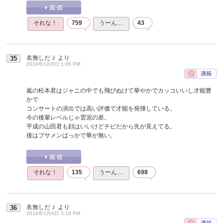
それな！
759
うーん…
43
名無しだＪ
より
35
2016年1月8日 1:06 PM
嵐の松本君はジャニの中でも飛びぬけて華やかでカッコいいし才能豊
かで
コンサートの演出では高い評価で才能を発揮している。
今の後輩レベルじゃ雲泥の差。
平成の山田君も顔はいいけどチビだから先が見えてる。
後はブサメンばっかで華が無い。
それな！
135
うーん…
698
名無しだＪ
より
36
2016年1月8日 3:16 PM