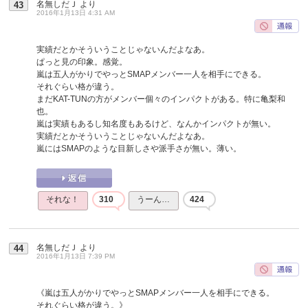
名無しだＪ
より
43
2016年1月13日 4:31 AM
実績だとかそういうことじゃないんだよなあ。
ぱっと見の印象。感覚。
嵐は五人がかりでやっとSMAPメンバー一人を相手にできる。
それぐらい格が違う。
まだKAT-TUNの方がメンバー個々のインパクトがある。特に亀梨和
也。
嵐は実績もあるし知名度もあるけど、なんかインパクトが無い。
実績だとかそういうことじゃないんだよなあ。
嵐にはSMAPのような目新しさや派手さが無い。薄い。
それな！
310
うーん…
424
名無しだＪ
より
44
2016年1月13日 7:39 PM
《嵐は五人がかりでやっとSMAPメンバー一人を相手にできる。
それぐらい格が違う。》