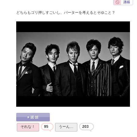
どちらもゴリ押しすごいし、バーターを考えるとそゆこと？
それな！
95
うーん…
203