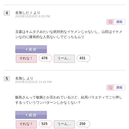
名無しだＪ
より
4
2015年10月20日 9:20 PM
玉森はキムタクみたいな絶対的なイケメンじゃないし、山田はイケメ
ンなのに爆発的な人気ないしでどっちもムリ
それな！
478
うーん…
431
名無し
より
5
2015年10月21日 12:43 PM
飯島さんって敏腕とか言われているけど、結局バラエティでごり押し
するっていうワンパターンしかなくない？
それな！
525
うーん…
250