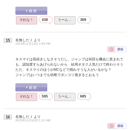
それな！
438
うーん…
369
名無しだＪ
より
15
2015年11月13日 2:58 PM
キスマイは長続きしなさそうだし、ジャンプは何回も機会に恵まれて
も、認知度すらあげられないから 結局オタク人気だけで終わりそう
ただ、キスマイのほうがMCなどで残れそうな人がいるかな？
ジャンプはいつまでも幼稚でポンコツ過ぎるとおもう
それな！
595
うーん…
685
名無しだＪ
より
16
2015年11月16日 1:12 AM