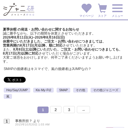
マイページ
ストア
メニュー
夏季休暇 の発送・お問い合わせに関するお知らせ
誠に勝手ながら、以下の期間を休業とさせていただきます。
2026年8月11日(火)~2026年8月16日(日)
休業中にいただきました、ご注文・お問い合わせにつきましては、
営業再開の8月17日(月)以降、順に対応
させていただきます。
また、
8月8日(土)以降にいただいた、ご注文・
お問い合わせにつきましても、
8月17日(月)以降に対応
させていただく場合がございます。
大変ご迷惑をおかけしますが、
何卒ご了承くださいますようお願い申し上げま
す。
SMAPの後継者はキスマイで、嵐の後継者はJUMPなの？
Hey!Say!JUMP
Kis-My-Ft2
SMAP
その他
その他ジャニーズ
嵐
2
3
→
1
事務所担？
より
1
2015年10月20日 1:03 AM