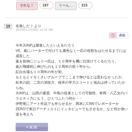
それな！
197
うーん…
315
名無しだＪ
より
19
2015年11月28日 12:22 AM
今年JUNPは躍進したといえるだろう
V6、嵐にバーターで付けても遜色なく一応の役割をはたせるまでには
成長した
嵐を前例にジュリー氏は、１０周年を機に仕掛けてくるだろう。
嵐が飛躍的に伸びたのも１０周年の前々年から。
紅白出場も１０周年の年が初。
もともとイモくさいグループでここまで伸びるとは思わなかったが、
松本の顔、二宮の演技力、桜井の学力エリートと強みは持っていたか
らね。
JUNPは、山田の素質、中島の役者としての可能性、有岡・八乙女のバ
ラエティ力にもう、ひとつふたつ何か・・
伊野尾にアート作品でも作らせるか、岡本にCNNでレポーターか
ZEROで来日アーティストにインタビューでもさせるか、など何か使い
道を考えろ