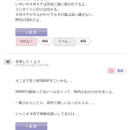
いやいやＳＭＡＰは完全に嵐に抜かれてるよ。
コンサートに行けば分かる。
ＳＭＡＰが５人がかりでも今の嵐は追い越せない。
時代の流れだよ。
それな！
494
うーん…
450
名無しだＪ
より
45
2016年1月13日 9:00 PM
そこまで言う程SMAPすごいかな。。
SMAPの曲知ってるレベル云々って、時代のおかげが大きいよ。
一般人からしたら、若作り激しいおっさん５人。。
ジャニオタ内で神格化扱いしてるだけ。。