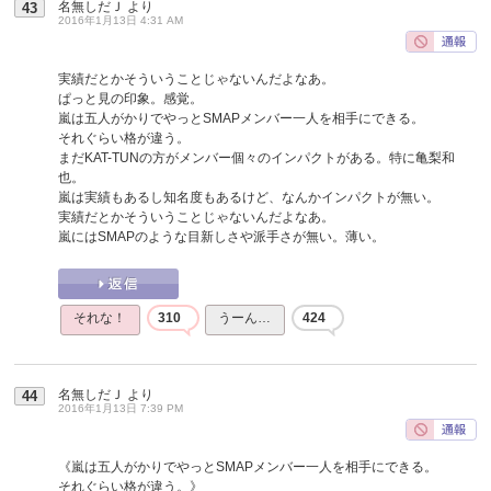
名無しだＪ
より
43
2016年1月13日 4:31 AM
実績だとかそういうことじゃないんだよなあ。
ぱっと見の印象。感覚。
嵐は五人がかりでやっとSMAPメンバー一人を相手にできる。
それぐらい格が違う。
まだKAT-TUNの方がメンバー個々のインパクトがある。特に亀梨和
也。
嵐は実績もあるし知名度もあるけど、なんかインパクトが無い。
実績だとかそういうことじゃないんだよなあ。
嵐にはSMAPのような目新しさや派手さが無い。薄い。
それな！
310
うーん…
424
名無しだＪ
より
44
2016年1月13日 7:39 PM
《嵐は五人がかりでやっとSMAPメンバー一人を相手にできる。
それぐらい格が違う。》