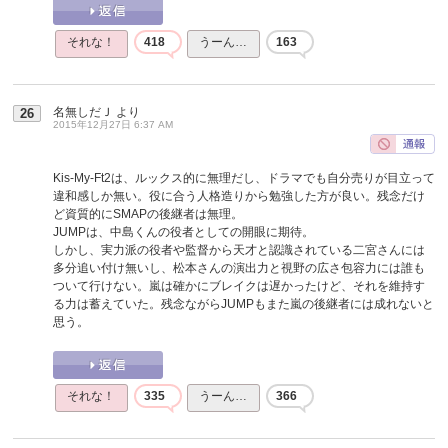
それな！
418
うーん…
163
名無しだＪ
より
26
2015年12月27日 6:37 AM
Kis-My-Ft2は、ルックス的に無理だし、ドラマでも自分売りが目立って
違和感しか無い。役に合う人格造りから勉強した方が良い。残念だけ
ど資質的にSMAPの後継者は無理。
JUMPは、中島くんの役者としての開眼に期待。
しかし、実力派の役者や監督から天才と認識されている二宮さんには
多分追い付け無いし、松本さんの演出力と視野の広さ包容力には誰も
ついて行けない。嵐は確かにブレイクは遅かったけど、それを維持す
る力は蓄えていた。残念ながらJUMPもまた嵐の後継者には成れないと
思う。
それな！
335
うーん…
366