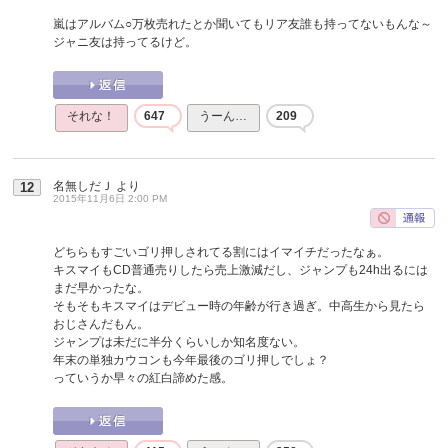
嵐はアルバム○万枚売れたとか聞いてもリア友誰も持ってないもんな～
ジャニ友は持ってるけど。
それな！
647
うーん…
209
名無しだＪ
より
12
2015年11月6日 2:00 PM
どちらもすごいゴリ押しされてる割にはイマイチだったなぁ。
キスマイもCD普通売りしたら売上激減だし、ジャンプも24h出るには
まだ早かったな。
そもそもキスマイはデビュー時の年齢が行き過ぎ。中高生から見たら
おじさんだもん。
ジャンプは未だに半分くらいしか知名度ない。
年末の単独カウコンも今年最後のゴリ押しでしょ？
っていうか早々の紅白諦めた感。