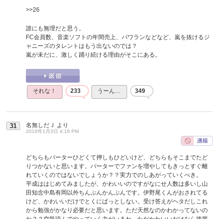
>>26
誰にも無理だと思う。
FC会員数、音楽ソフトの年間売上、パワランなどなど、嵐を抜けるジ
ャニーズのタレントはもう出ないのでは？
嵐が未だに、激しく踊り続ける理由がそこにある。
それな！
233
うーん…
349
名無しだＪ
より
31
2016年1月3日 4:16 PM
どちらもバーターひどくて押しもひどいけど、どちらもそこまでたど
りつかないと思います。バーターでファンを増やしてもきっとすぐ離
れていくのではないでしょうか？？実力でのしあがっていくべき。
平成ははじめてみましたが、かわいいのですがなにせ人数は多いし山
田知念中島有岡以外ちんぷんかんぷんです。伊野尾くんがおされてる
けど、かわいいだけでとくにぱっとしない。受け答えがヘタだしこれ
から勉強がかなり必要だと思います。ただ天然なのかわかってないの
か？？空気読んでやっていく力がいるね。ただかわいいだけなら後輩