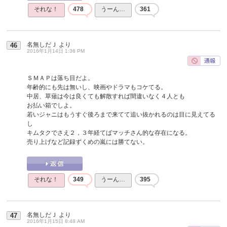
それな！
478
うーん…
361
名無しだＪ
より
46
2016年1月14日 1:36 PM
ＳＭＡＰは落ち目だよ。
年齢的にも先は無いし、映画やドラマもコケてる。
中居、草薙は今は良くても解散すれば間違いなく４人とも
お払い箱でしよ。
若いジャニはもうすぐ後ろまで来てて追い抜かれるのは目に見えてる
し
キムタクでさえ２，３年経てばマッチさん的な存在になる。
売り上げなど記録ずくめの嵐には勝てない。
それな！
349
うーん…
395
名無しだＪ
より
47
2016年1月15日 8:48 AM