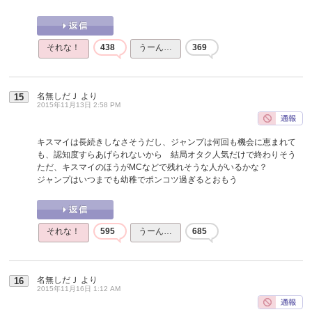
それな！
438
うーん…
369
名無しだＪ
より
15
2015年11月13日 2:58 PM
キスマイは長続きしなさそうだし、ジャンプは何回も機会に恵まれて
も、認知度すらあげられないから 結局オタク人気だけで終わりそう
ただ、キスマイのほうがMCなどで残れそうな人がいるかな？
ジャンプはいつまでも幼稚でポンコツ過ぎるとおもう
それな！
595
うーん…
685
名無しだＪ
より
16
2015年11月16日 1:12 AM