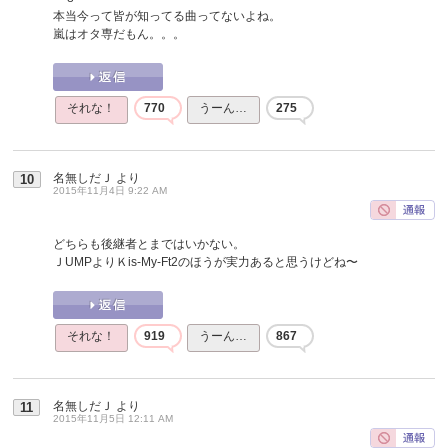
本当今って皆が知ってる曲ってないよね。
嵐はオタ専だもん。。。
それな！
770
うーん…
275
名無しだＪ
より
10
2015年11月4日 9:22 AM
どちらも後継者とまではいかない。
ＪUMPよりＫis-My-Ft2のほうが実力あると思うけどね〜
それな！
919
うーん…
867
名無しだＪ
より
11
2015年11月5日 12:11 AM