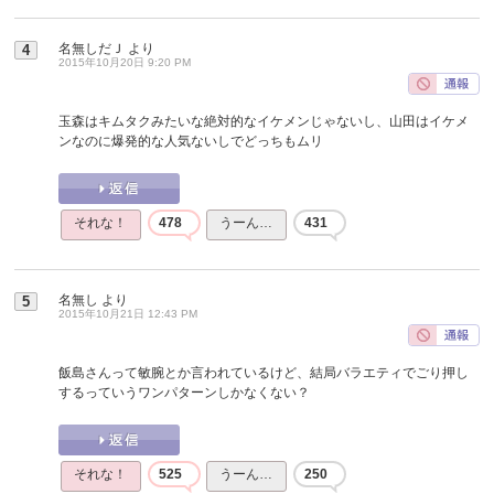
名無しだＪ
より
4
2015年10月20日 9:20 PM
玉森はキムタクみたいな絶対的なイケメンじゃないし、山田はイケメ
ンなのに爆発的な人気ないしでどっちもムリ
それな！
478
うーん…
431
名無し
より
5
2015年10月21日 12:43 PM
飯島さんって敏腕とか言われているけど、結局バラエティでごり押し
するっていうワンパターンしかなくない？
それな！
525
うーん…
250