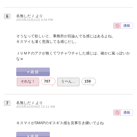
名無しだＪ
より
6
2015年10月21日 4:54 PM
そうなって欲しいと、事務所が目論んでる感じはあるよね。
キスマイも凄く意識してる感じだし。
ＪＵＭＰのアクが無くてワチャワチャした感じは、確かに嵐っぽいか
なｗ
それな！
707
うーん…
159
名無しだＪ
より
7
2015年10月26日 12:11 AM
キスマイがSMAPのギスギス感を見事引き継いでよね