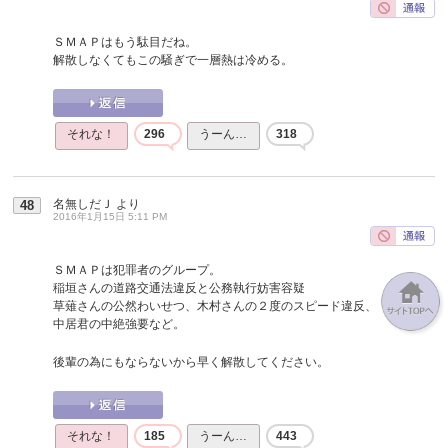
ＳＭＡＰはもう駄目だね。
解散しなくてもこの騒ぎで一層熱は冷める。
それな！
296
うーん…
318
名無しだＪ
より
48
2016年1月15日 5:11 PM
ＳＭＡＰは犯罪者のグループ。
稲垣さんの道路交通法違反と公務執行妨害容疑
草薙さんの公然わいせつ、木村さんの２度のスピード違反、
中居君の中絶強要など。
後輩の為にもならないから早く解散してください。
それな！
185
うーん…
443