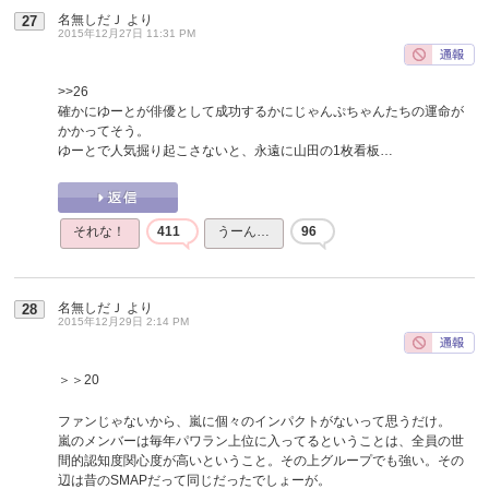
名無しだＪ
より
27
2015年12月27日 11:31 PM
>>26
確かにゆーとが俳優として成功するかにじゃんぷちゃんたちの運命が
かかってそう。
ゆーとで人気掘り起こさないと、永遠に山田の1枚看板…
それな！
411
うーん…
96
名無しだＪ
より
28
2015年12月29日 2:14 PM
＞＞20
ファンじゃないから、嵐に個々のインパクトがないって思うだけ。
嵐のメンバーは毎年パワラン上位に入ってるということは、全員の世
間的認知度関心度が高いということ。その上グループでも強い。その
辺は昔のSMAPだって同じだったでしょーが。