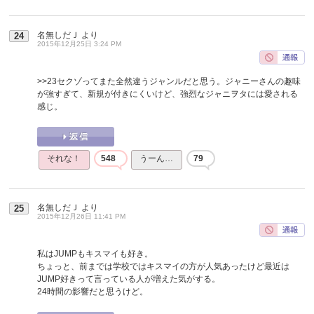
名無しだＪ
より
24
2015年12月25日 3:24 PM
>>23
セクゾってまた全然違うジャンルだと思う。ジャニーさんの趣味
が強すぎて、新規が付きにくいけど、強烈なジャニヲタには愛される
感じ。
それな！
548
うーん…
79
名無しだＪ
より
25
2015年12月26日 11:41 PM
私はJUMPもキスマイも好き。
ちょっと、前までは学校ではキスマイの方が人気あったけど最近は
JUMP好きって言っている人が増えた気がする。
24時間の影響だと思うけど。