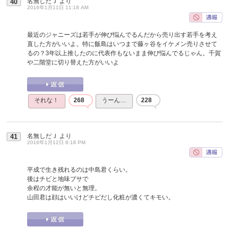
名無しだＪ
より
40
2016年1月11日 11:18 AM
最近のジャニーズは若手が伸び悩んでるんだから売り出す若手を考え
直した方がいいよ。特に飯島はいつまで藤ヶ谷をイケメン売りさせて
るの？3年以上推したのに代表作もないまま伸び悩んでるじゃん。千賀
や二階堂に切り替えた方がいいよ
それな！
268
うーん…
228
名無しだＪ
より
41
2016年1月12日 8:18 PM
平成で生き残れるのは中島君くらい。
後はチビと地味ブサで
余程の才能が無いと無理。
山田君は顔はいいけどチビだし化粧が濃くてキモい。