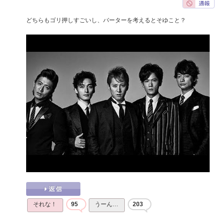
どちらもゴリ押しすごいし、バーターを考えるとそゆこと？
それな！
95
うーん…
203