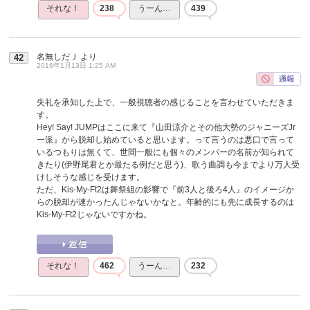
それな！
238
うーん…
439
名無しだＪ
より
42
2016年1月13日 1:25 AM
失礼を承知した上で、一般視聴者の感じることを言わせていただきま
す。
Hey! Say! JUMPはここに来て『山田涼介とその他大勢のジャニーズJr
一派』から脱却し始めていると思います。って言うのは悪口で言って
いるつもりは無くて、世間一般にも個々のメンバーの名前が知られて
きたり(伊野尾君とか最たる例だと思う)、歌う曲調も今までより万人受
けしそうな感じを受けます。
ただ、Kis-My-Ft2は舞祭組の影響で『前3人と後ろ4人』のイメージか
らの脱却が速かったんじゃないかなと。年齢的にも先に成長するのは
Kis-My-Ft2じゃないですかね。
それな！
462
うーん…
232