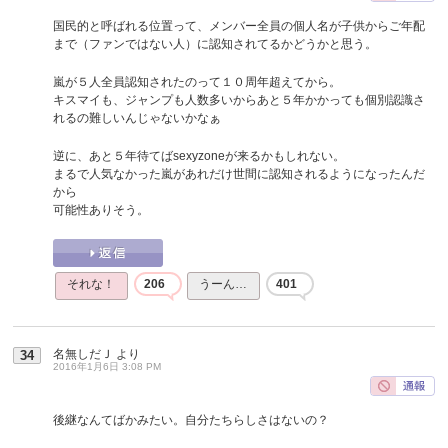
国民的と呼ばれる位置って、メンバー全員の個人名が子供からご年配
まで（ファンではない人）に認知されてるかどうかと思う。
嵐が５人全員認知されたのって１０周年超えてから。
キスマイも、ジャンプも人数多いからあと５年かかっても個別認識さ
れるの難しいんじゃないかなぁ
逆に、あと５年待てばsexyzoneが来るかもしれない。
まるで人気なかった嵐があれだけ世間に認知されるようになったんだ
から
可能性ありそう。
それな！
206
うーん…
401
名無しだＪ
より
34
2016年1月6日 3:08 PM
後継なんてばかみたい。自分たちらしさはないの？