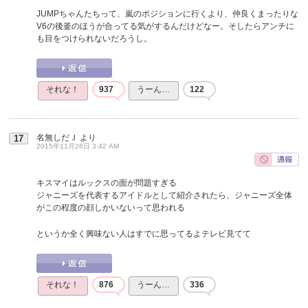
JUMPちゃんたちって、嵐のポジションに行くより、仲良くまったりな
V6の後釜のほうが合ってる気がするんだけどなー。そしたらアンチに
も目をつけられないだろうし。
それな！
937
うーん…
122
名無しだＪ
より
17
2015年11月26日 3:42 AM
キスマイはルックスの面が問題すぎる
ジャニーズを代表するアイドルとして紹介されたら、ジャニーズ全体
がこの程度の顔しかいないって思われる
というか全く興味ない人はすでに思ってるよテレビ見てて
それな！
876
うーん…
336