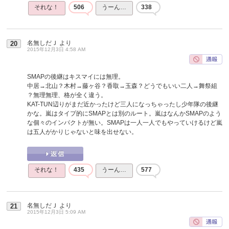
それな！
506
うーん…
338
名無しだＪ
より
20
2015年12月3日 4:58 AM
SMAPの後継はキスマイには無理。
中居→北山？木村→藤ヶ谷？香取→玉森？どうでもいい二人→舞祭組
？無理無理、格が全く違う。
KAT-TUN辺りがまだ近かったけど三人になっちゃったし少年隊の後継
かな。嵐はタイプ的にSMAPとは別のルート。嵐はなんかSMAPのよう
な個々のインパクトが無い。SMAPは一人一人でもやっていけるけど嵐
は五人がかりじゃないと味を出せない。
それな！
435
うーん…
577
名無しだＪ
より
21
2015年12月3日 5:09 AM