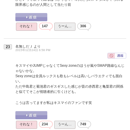
限界感じるのが人間として当たり前
それな！
147
うーん…
306
名無しだＪ
より
23
2015年12月24日 6:58 PM
キスマイやJUMPじゃなくてSexy zoneのほうが嵐やSMAP路線なんじ
ゃないかな。
Sexy zoneは全員ルックスも歌もレベルは高いしバラエティでも面白
い。
ただ中島君と菊池君のギスギスした感じが昔の赤西君と亀梨君の関係
と似ててそこが視聴者的に引くけども。
こうは言ってますが私はキスマイのファンです笑
それな！
234
うーん…
749