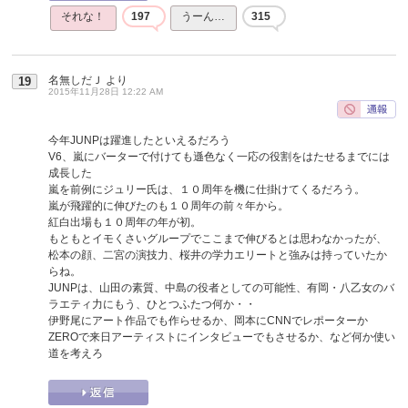
それな！
197
うーん…
315
名無しだＪ
より
19
2015年11月28日 12:22 AM
今年JUNPは躍進したといえるだろう
V6、嵐にバーターで付けても遜色なく一応の役割をはたせるまでには
成長した
嵐を前例にジュリー氏は、１０周年を機に仕掛けてくるだろう。
嵐が飛躍的に伸びたのも１０周年の前々年から。
紅白出場も１０周年の年が初。
もともとイモくさいグループでここまで伸びるとは思わなかったが、
松本の顔、二宮の演技力、桜井の学力エリートと強みは持っていたか
らね。
JUNPは、山田の素質、中島の役者としての可能性、有岡・八乙女のバ
ラエティ力にもう、ひとつふたつ何か・・
伊野尾にアート作品でも作らせるか、岡本にCNNでレポーターか
ZEROで来日アーティストにインタビューでもさせるか、など何か使い
道を考えろ