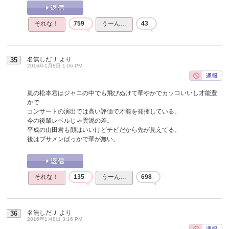
それな！
759
うーん…
43
名無しだＪ
より
35
2016年1月8日 1:06 PM
嵐の松本君はジャニの中でも飛びぬけて華やかでカッコいいし才能豊
かで
コンサートの演出では高い評価で才能を発揮している。
今の後輩レベルじゃ雲泥の差。
平成の山田君も顔はいいけどチビだから先が見えてる。
後はブサメンばっかで華が無い。
それな！
135
うーん…
698
名無しだＪ
より
36
2016年1月8日 3:16 PM