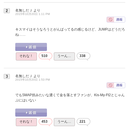
名無しだＪ
より
2
2015年10月20日 1:11 PM
キスマイはそうなろうとがんばってるの感じるけど、JUMPはどうだろ
ね……
それな！
510
うーん…
338
名無しだＪ
より
3
2015年10月20日 1:53 PM
でもSMAP担みたいな濃くて金を落とすファンが、Kis-My-Ft2とじゃん
ぷにはいない
それな！
453
うーん…
221