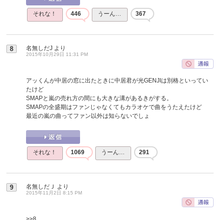
それな！
446
うーん…
367
名無しだJ
より
8
2015年10月29日 11:31 PM
アッくんが中居の窓に出たときに中居君が光GENJIは別格といってい
たけど
SMAPと嵐の売れ方の間にも大きな溝があるきがする。
SMAPの全盛期はファンじゃなくてもカラオケで曲をうたえたけど
最近の嵐の曲ってファン以外は知らないでしょ
それな！
1069
うーん…
291
名無しだＪ
より
9
2015年11月2日 8:15 PM
>>8