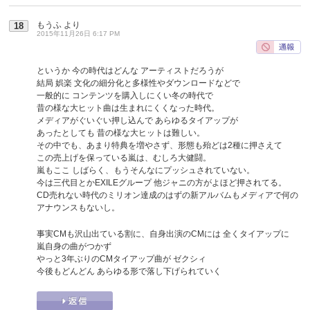
もうふ
より
18
2015年11月26日 6:17 PM
というか 今の時代はどんな アーティストだろうが
結局 娯楽 文化の細分化と多様性やダウンロードなどで
一般的に コンテンツを購入しにくい冬の時代で
昔の様な大ヒット曲は生まれにくくなった時代。
メディアがぐいぐい押し込んで あらゆるタイアップが
あったとしても 昔の様な大ヒットは難しい。
その中でも、あまり特典を増やさず、形態も殆どは2種に押さえて
この売上げを保っている嵐は、むしろ大健闘。
嵐もここ しばらく、もうそんなにプッシュされていない。
今は三代目とかEXILEグループ 他ジャニの方がよほど押されてる。
CD売れない時代のミリオン達成のはずの新アルバムもメディアで何の
アナウンスもないし。
事実CMも沢山出ている割に、自身出演のCMには 全くタイアップに
嵐自身の曲がつかず
やっと3年ぶりのCMタイアップ曲が ゼクシィ
今後もどんどん あらゆる形で落し下げられていく