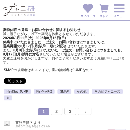
マイページ
ストア
メニュー
夏季休暇 の発送・お問い合わせに関するお知らせ
誠に勝手ながら、以下の期間を休業とさせていただきます。
2026年8月11日(火)~2026年8月16日(日)
休業中にいただきました、ご注文・お問い合わせにつきましては、
営業再開の8月17日(月)以降、順に対応
させていただきます。
また、
8月8日(土)以降にいただいた、ご注文・
お問い合わせにつきましても、
8月17日(月)以降に対応
させていただく場合がございます。
大変ご迷惑をおかけしますが、
何卒ご了承くださいますようお願い申し上げま
す。
SMAPの後継者はキスマイで、嵐の後継者はJUMPなの？
Hey!Say!JUMP
Kis-My-Ft2
SMAP
その他
その他ジャニーズ
嵐
2
3
→
1
事務所担？
より
1
2015年10月20日 1:03 AM