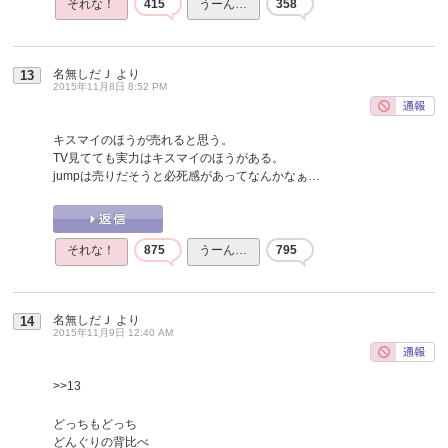
それな！
415
うーん…
358
名無しだＪ
より
13
2015年11月8日 8:52 PM
キスマイのほうが売れると思う。
TV見てても実力はキスマイのほうがある。
jumpは売りだそうと必死感があってなんかなぁ…
それな！
875
うーん…
795
名無しだＪ
より
14
2015年11月9日 12:40 AM
>>13
どっちもどっち
どんぐりの背比べ