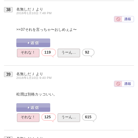
名無しだＪ
より
38
2016年1月10日 7:48 PM
>>37
それを言っちゃ〜おしめぇよ〜
それな！
119
うーん…
92
名無しだＪ
より
39
2016年1月10日 9:40 PM
松潤は別格カッコいい。
それな！
125
うーん…
615