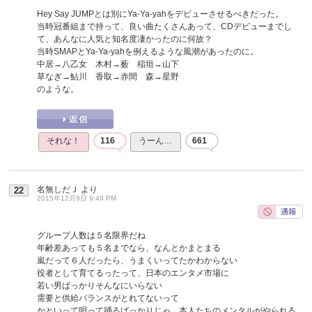
Hey Say JUMPとは別にYa-Ya-yahをデビューさせるべきだった。
当時冠番組まで持って、良い曲たくさんあって、CDデビューまでし
て、あんなに人気と知名度凄かったのに何故？
当時SMAPとYa-Ya-yahを例えるような風潮があったのに。
中居→八乙女 木村→薮 稲垣→山下
草なぎ→鮎川 香取→赤間 森→星野
のような。
それな！
116
うーん…
661
名無しだＪ
より
22
2015年12月9日 9:49 PM
グループ人数は５名限界だね
年齢差あっても５名までなら、なんとかまとまる
嵐だって６人だったら、うまくいってたかわからない
役者として育てるったって、日本のエンタメ市場に
若い男ばっかりそんなにいらない
需要と供給バランスがとれてないって
かといって唄って踊るばっかりじゃ、本人たちのメンタルがやられる