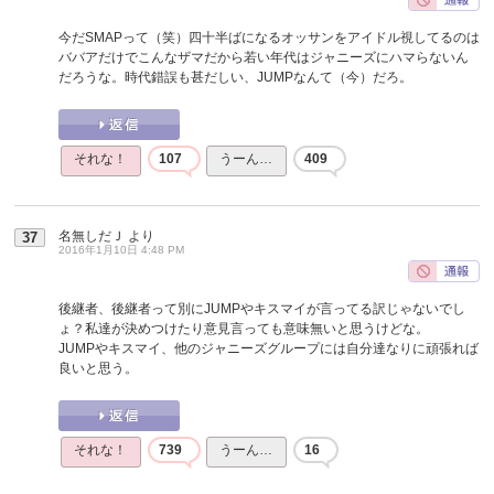
今だSMAPって（笑）四十半ばになるオッサンをアイドル視してるのは
ババアだけでこんなザマだから若い年代はジャニーズにハマらないん
だろうな。時代錯誤も甚だしい、JUMPなんて（今）だろ。
それな！
107
うーん…
409
名無しだＪ
より
37
2016年1月10日 4:48 PM
後継者、後継者って別にJUMPやキスマイが言ってる訳じゃないでし
ょ？私達が決めつけたり意見言っても意味無いと思うけどな。
JUMPやキスマイ、他のジャニーズグループには自分達なりに頑張れば
良いと思う。
それな！
739
うーん…
16