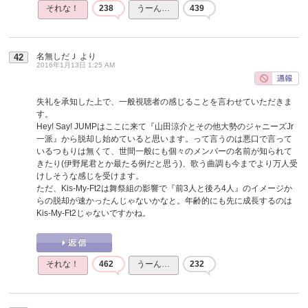
それな！
238
うーん…
439
名無しだＪ
より
42
2016年1月13日 1:25 AM
失礼を承知した上で、一般視聴者の感じることを言わせていただきま
す。
Hey! Say! JUMPはここに来て『山田涼介とその他大勢のジャニーズJr
一派』から脱却し始めていると思います。って言うのは悪口で言って
いるつもりは無くて、世間一般にも個々のメンバーの名前が知られて
きたり(伊野尾君とか最たる例だと思う)、歌う曲調も今までより万人受
けしそうな感じを受けます。
ただ、Kis-My-Ft2は舞祭組の影響で『前3人と後ろ4人』のイメージか
らの脱却が速かったんじゃないかなと。年齢的にも先に成長するのは
Kis-My-Ft2じゃないですかね。
それな！
462
うーん…
232