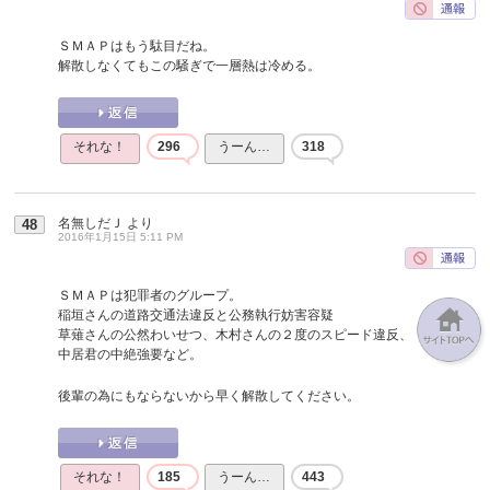
ＳＭＡＰはもう駄目だね。
解散しなくてもこの騒ぎで一層熱は冷める。
それな！
296
うーん…
318
名無しだＪ
より
48
2016年1月15日 5:11 PM
ＳＭＡＰは犯罪者のグループ。
稲垣さんの道路交通法違反と公務執行妨害容疑
草薙さんの公然わいせつ、木村さんの２度のスピード違反、
中居君の中絶強要など。
後輩の為にもならないから早く解散してください。
それな！
185
うーん…
443