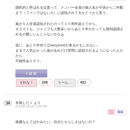
国民的と呼ばれる位置って、メンバー全員の個人名が子供からご年配
まで（ファンではない人）に認知されてるかどうかと思う。
嵐が５人全員認知されたのって１０周年超えてから。
キスマイも、ジャンプも人数多いからあと５年かかっても個別認識さ
れるの難しいんじゃないかなぁ
逆に、あと５年待てばsexyzoneが来るかもしれない。
まるで人気なかった嵐があれだけ世間に認知されるようになったんだ
から
可能性ありそう。
それな！
206
うーん…
401
名無しだＪ
より
34
2016年1月6日 3:08 PM
後継なんてばかみたい。自分たちらしさはないの？