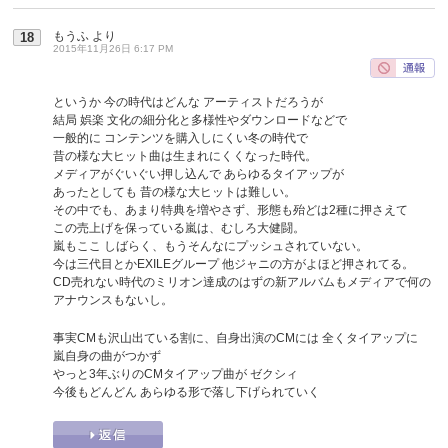
もうふ
より
18
2015年11月26日 6:17 PM
というか 今の時代はどんな アーティストだろうが
結局 娯楽 文化の細分化と多様性やダウンロードなどで
一般的に コンテンツを購入しにくい冬の時代で
昔の様な大ヒット曲は生まれにくくなった時代。
メディアがぐいぐい押し込んで あらゆるタイアップが
あったとしても 昔の様な大ヒットは難しい。
その中でも、あまり特典を増やさず、形態も殆どは2種に押さえて
この売上げを保っている嵐は、むしろ大健闘。
嵐もここ しばらく、もうそんなにプッシュされていない。
今は三代目とかEXILEグループ 他ジャニの方がよほど押されてる。
CD売れない時代のミリオン達成のはずの新アルバムもメディアで何の
アナウンスもないし。
事実CMも沢山出ている割に、自身出演のCMには 全くタイアップに
嵐自身の曲がつかず
やっと3年ぶりのCMタイアップ曲が ゼクシィ
今後もどんどん あらゆる形で落し下げられていく