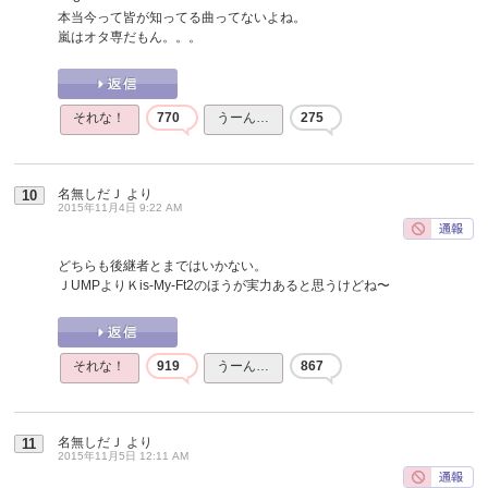
本当今って皆が知ってる曲ってないよね。
嵐はオタ専だもん。。。
それな！
770
うーん…
275
名無しだＪ
より
10
2015年11月4日 9:22 AM
どちらも後継者とまではいかない。
ＪUMPよりＫis-My-Ft2のほうが実力あると思うけどね〜
それな！
919
うーん…
867
名無しだＪ
より
11
2015年11月5日 12:11 AM