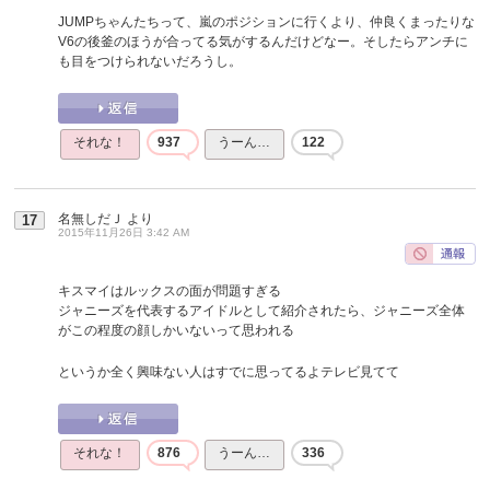
JUMPちゃんたちって、嵐のポジションに行くより、仲良くまったりな
V6の後釜のほうが合ってる気がするんだけどなー。そしたらアンチに
も目をつけられないだろうし。
それな！
937
うーん…
122
名無しだＪ
より
17
2015年11月26日 3:42 AM
キスマイはルックスの面が問題すぎる
ジャニーズを代表するアイドルとして紹介されたら、ジャニーズ全体
がこの程度の顔しかいないって思われる
というか全く興味ない人はすでに思ってるよテレビ見てて
それな！
876
うーん…
336