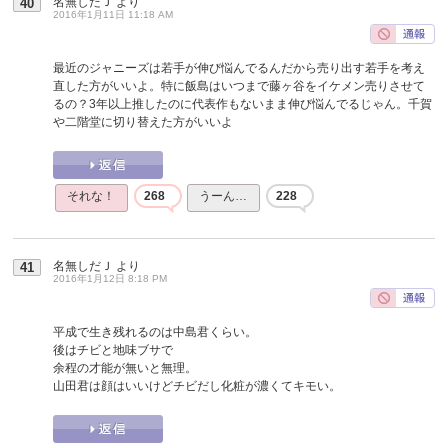
名無しだＪ
より
40
2016年1月11日 11:18 AM
最近のジャニーズは若手が伸び悩んでるんだから売り出す若手を考え
直した方がいいよ。特に飯島はいつまで藤ヶ谷をイケメン売りさせて
るの？3年以上推したのに代表作もないまま伸び悩んでるじゃん。千賀
や二階堂に切り替えた方がいいよ
それな！
268
うーん…
228
名無しだＪ
より
41
2016年1月12日 8:18 PM
平成で生き残れるのは中島君くらい。
後はチビと地味ブサで
余程の才能が無いと無理。
山田君は顔はいいけどチビだし化粧が濃くてキモい。