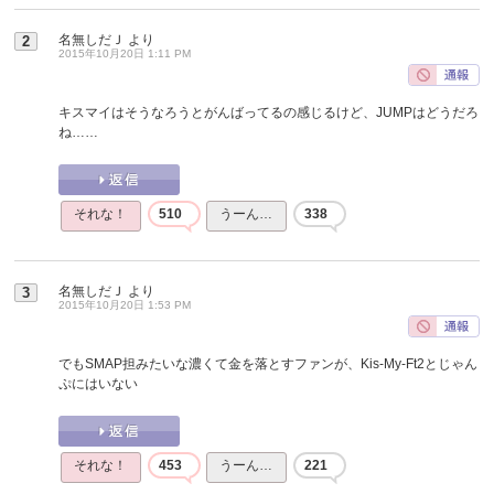
名無しだＪ
より
2
2015年10月20日 1:11 PM
キスマイはそうなろうとがんばってるの感じるけど、JUMPはどうだろ
ね……
それな！
510
うーん…
338
名無しだＪ
より
3
2015年10月20日 1:53 PM
でもSMAP担みたいな濃くて金を落とすファンが、Kis-My-Ft2とじゃん
ぷにはいない
それな！
453
うーん…
221