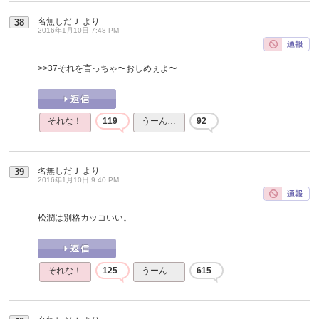
名無しだＪ
より
38
2016年1月10日 7:48 PM
>>37
それを言っちゃ〜おしめぇよ〜
それな！
119
うーん…
92
名無しだＪ
より
39
2016年1月10日 9:40 PM
松潤は別格カッコいい。
それな！
125
うーん…
615