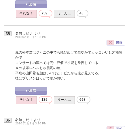
それな！
759
うーん…
43
名無しだＪ
より
35
2016年1月8日 1:06 PM
嵐の松本君はジャニの中でも飛びぬけて華やかでカッコいいし才能豊
かで
コンサートの演出では高い評価で才能を発揮している。
今の後輩レベルじゃ雲泥の差。
平成の山田君も顔はいいけどチビだから先が見えてる。
後はブサメンばっかで華が無い。
それな！
135
うーん…
698
名無しだＪ
より
36
2016年1月8日 3:16 PM