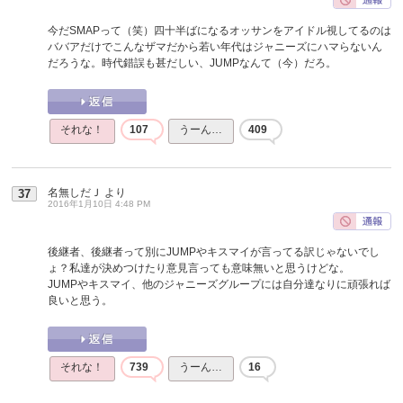
今だSMAPって（笑）四十半ばになるオッサンをアイドル視してるのは
ババアだけでこんなザマだから若い年代はジャニーズにハマらないん
だろうな。時代錯誤も甚だしい、JUMPなんて（今）だろ。
それな！
107
うーん…
409
名無しだＪ
より
37
2016年1月10日 4:48 PM
後継者、後継者って別にJUMPやキスマイが言ってる訳じゃないでし
ょ？私達が決めつけたり意見言っても意味無いと思うけどな。
JUMPやキスマイ、他のジャニーズグループには自分達なりに頑張れば
良いと思う。
それな！
739
うーん…
16