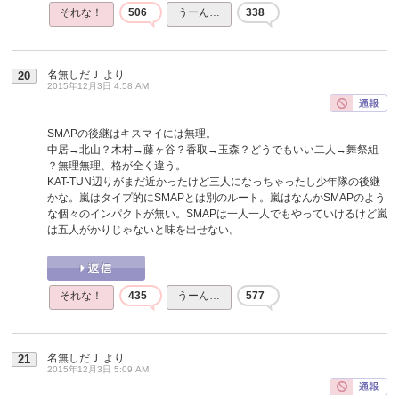
それな！
506
うーん…
338
名無しだＪ
より
20
2015年12月3日 4:58 AM
SMAPの後継はキスマイには無理。
中居→北山？木村→藤ヶ谷？香取→玉森？どうでもいい二人→舞祭組
？無理無理、格が全く違う。
KAT-TUN辺りがまだ近かったけど三人になっちゃったし少年隊の後継
かな。嵐はタイプ的にSMAPとは別のルート。嵐はなんかSMAPのよう
な個々のインパクトが無い。SMAPは一人一人でもやっていけるけど嵐
は五人がかりじゃないと味を出せない。
それな！
435
うーん…
577
名無しだＪ
より
21
2015年12月3日 5:09 AM