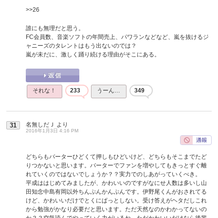
>>26
誰にも無理だと思う。
FC会員数、音楽ソフトの年間売上、パワランなどなど、嵐を抜けるジ
ャニーズのタレントはもう出ないのでは？
嵐が未だに、激しく踊り続ける理由がそこにある。
それな！
233
うーん…
349
名無しだＪ
より
31
2016年1月3日 4:16 PM
どちらもバーターひどくて押しもひどいけど、どちらもそこまでたど
りつかないと思います。バーターでファンを増やしてもきっとすぐ離
れていくのではないでしょうか？？実力でのしあがっていくべき。
平成ははじめてみましたが、かわいいのですがなにせ人数は多いし山
田知念中島有岡以外ちんぷんかんぷんです。伊野尾くんがおされてる
けど、かわいいだけでとくにぱっとしない。受け答えがヘタだしこれ
から勉強がかなり必要だと思います。ただ天然なのかわかってないの
か？？空気読んでやっていく力がいるね。ただかわいいだけなら後輩