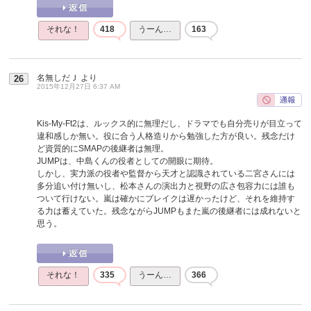
それな！
418
うーん…
163
名無しだＪ
より
26
2015年12月27日 6:37 AM
Kis-My-Ft2は、ルックス的に無理だし、ドラマでも自分売りが目立って
違和感しか無い。役に合う人格造りから勉強した方が良い。残念だけ
ど資質的にSMAPの後継者は無理。
JUMPは、中島くんの役者としての開眼に期待。
しかし、実力派の役者や監督から天才と認識されている二宮さんには
多分追い付け無いし、松本さんの演出力と視野の広さ包容力には誰も
ついて行けない。嵐は確かにブレイクは遅かったけど、それを維持す
る力は蓄えていた。残念ながらJUMPもまた嵐の後継者には成れないと
思う。
それな！
335
うーん…
366