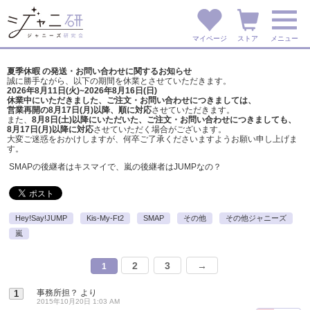
マイページ
ストア
メニュー
夏季休暇 の発送・お問い合わせに関するお知らせ
誠に勝手ながら、以下の期間を休業とさせていただきます。
2026年8月11日(火)~2026年8月16日(日)
休業中にいただきました、ご注文・お問い合わせにつきましては、
営業再開の8月17日(月)以降、順に対応
させていただきます。
また、
8月8日(土)以降にいただいた、ご注文・
お問い合わせにつきましても、
8月17日(月)以降に対応
させていただく場合がございます。
大変ご迷惑をおかけしますが、
何卒ご了承くださいますようお願い申し上げま
す。
SMAPの後継者はキスマイで、嵐の後継者はJUMPなの？
Hey!Say!JUMP
Kis-My-Ft2
SMAP
その他
その他ジャニーズ
嵐
2
3
→
1
事務所担？
より
1
2015年10月20日 1:03 AM