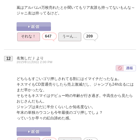
嵐はアルバム○万枚売れたとか聞いてもリア友誰も持ってないもんな～
ジャニ友は持ってるけど。
それな！
647
うーん…
209
名無しだＪ
より
12
2015年11月6日 2:00 PM
どちらもすごいゴリ押しされてる割にはイマイチだったなぁ。
キスマイもCD普通売りしたら売上激減だし、ジャンプも24h出るには
まだ早かったな。
そもそもキスマイはデビュー時の年齢が行き過ぎ。中高生から見たら
おじさんだもん。
ジャンプは未だに半分くらいしか知名度ない。
年末の単独カウコンも今年最後のゴリ押しでしょ？
っていうか早々の紅白諦めた感。