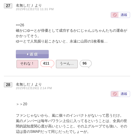
名無しだＪ
より
27
2015年12月27日 11:31 PM
>>26
確かにゆーとが俳優として成功するかにじゃんぷちゃんたちの運命が
かかってそう。
ゆーとで人気掘り起こさないと、永遠に山田の1枚看板…
それな！
411
うーん…
96
名無しだＪ
より
28
2015年12月29日 2:14 PM
＞＞20
ファンじゃないから、嵐に個々のインパクトがないって思うだけ。
嵐のメンバーは毎年パワラン上位に入ってるということは、全員の世
間的認知度関心度が高いということ。その上グループでも強い。その
辺は昔のSMAPだって同じだったでしょーが。