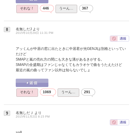
それな！
446
うーん…
367
名無しだJ
より
8
2015年10月29日 11:31 PM
アッくんが中居の窓に出たときに中居君が光GENJIは別格といってい
たけど
SMAPと嵐の売れ方の間にも大きな溝があるきがする。
SMAPの全盛期はファンじゃなくてもカラオケで曲をうたえたけど
最近の嵐の曲ってファン以外は知らないでしょ
それな！
1069
うーん…
291
名無しだＪ
より
9
2015年11月2日 8:15 PM
>>8