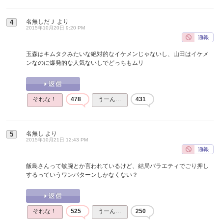
名無しだＪ
より
4
2015年10月20日 9:20 PM
玉森はキムタクみたいな絶対的なイケメンじゃないし、山田はイケメ
ンなのに爆発的な人気ないしでどっちもムリ
それな！
478
うーん…
431
名無し
より
5
2015年10月21日 12:43 PM
飯島さんって敏腕とか言われているけど、結局バラエティでごり押し
するっていうワンパターンしかなくない？
それな！
525
うーん…
250