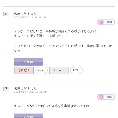
名無しだＪ
より
6
2015年10月21日 4:54 PM
そうなって欲しいと、事務所が目論んでる感じはあるよね。
キスマイも凄く意識してる感じだし。
ＪＵＭＰのアクが無くてワチャワチャした感じは、確かに嵐っぽいか
なｗ
それな！
707
うーん…
159
名無しだＪ
より
7
2015年10月26日 12:11 AM
キスマイがSMAPのギスギス感を見事引き継いでよね