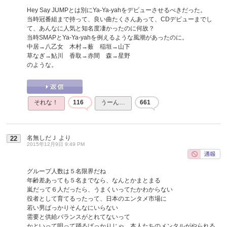
Hey Say JUMPとは別にYa-Ya-yahをデビューさせるべきだった。
当時冠番組まで持って、良い曲たくさんあって、CDデビューまでし
て、あんなに人気と知名度凄かったのに何故？
当時SMAPとYa-Ya-yahを例えるような風潮があったのに。
中居→八乙女 木村→薮 稲垣→山下
草なぎ→鮎川 香取→赤間 森→星野
のような。
それな！
116
うーん…
661
名無しだＪ
より
22
2015年12月9日 9:49 PM
グループ人数は５名限界だね
年齢差あっても５名までなら、なんとかまとまる
嵐だって６人だったら、うまくいってたかわからない
役者として育てるったって、日本のエンタメ市場に
若い男ばっかりそんなにいらない
需要と供給バランスがとれてないって
かといって唄って踊るばっかりじゃ、本人たちのメンタルがやられる