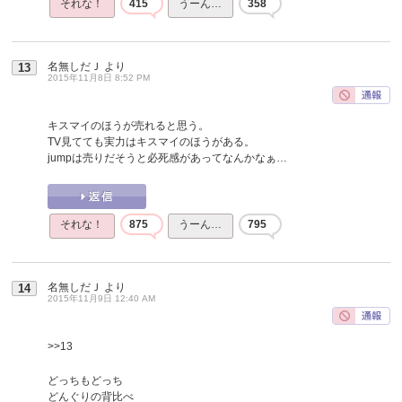
それな！
415
うーん…
358
名無しだＪ
より
13
2015年11月8日 8:52 PM
キスマイのほうが売れると思う。
TV見てても実力はキスマイのほうがある。
jumpは売りだそうと必死感があってなんかなぁ…
それな！
875
うーん…
795
名無しだＪ
より
14
2015年11月9日 12:40 AM
>>13
どっちもどっち
どんぐりの背比べ