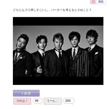
どちらもゴリ押しすごいし、バーターを考えるとそゆこと？
それな！
95
うーん…
203