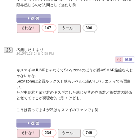
限界感じるのが人間として当たり前
それな！
147
うーん…
306
名無しだＪ
より
23
2015年12月24日 6:58 PM
キスマイやJUMPじゃなくてSexy zoneのほうが嵐やSMAP路線なんじ
ゃないかな。
Sexy zoneは全員ルックスも歌もレベルは高いしバラエティでも面白
い。
ただ中島君と菊池君のギスギスした感じが昔の赤西君と亀梨君の関係
と似ててそこが視聴者的に引くけども。
こうは言ってますが私はキスマイのファンです笑
それな！
234
うーん…
749