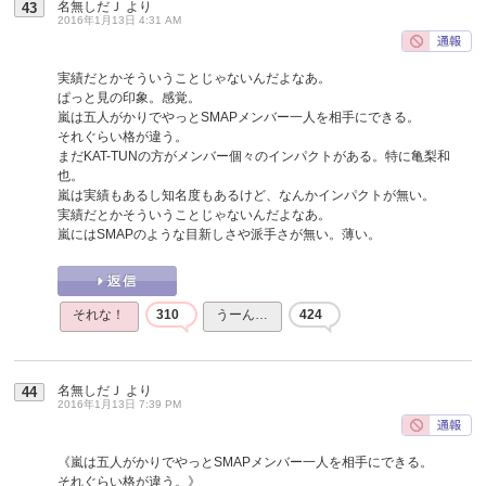
名無しだＪ
より
43
2016年1月13日 4:31 AM
実績だとかそういうことじゃないんだよなあ。
ぱっと見の印象。感覚。
嵐は五人がかりでやっとSMAPメンバー一人を相手にできる。
それぐらい格が違う。
まだKAT-TUNの方がメンバー個々のインパクトがある。特に亀梨和
也。
嵐は実績もあるし知名度もあるけど、なんかインパクトが無い。
実績だとかそういうことじゃないんだよなあ。
嵐にはSMAPのような目新しさや派手さが無い。薄い。
それな！
310
うーん…
424
名無しだＪ
より
44
2016年1月13日 7:39 PM
《嵐は五人がかりでやっとSMAPメンバー一人を相手にできる。
それぐらい格が違う。》