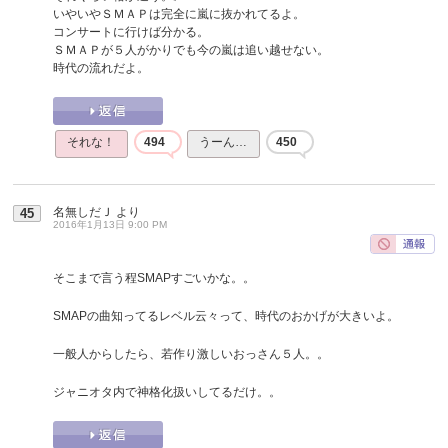
いやいやＳＭＡＰは完全に嵐に抜かれてるよ。
コンサートに行けば分かる。
ＳＭＡＰが５人がかりでも今の嵐は追い越せない。
時代の流れだよ。
それな！
494
うーん…
450
名無しだＪ
より
45
2016年1月13日 9:00 PM
そこまで言う程SMAPすごいかな。。
SMAPの曲知ってるレベル云々って、時代のおかげが大きいよ。
一般人からしたら、若作り激しいおっさん５人。。
ジャニオタ内で神格化扱いしてるだけ。。