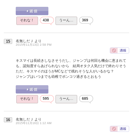
それな！
438
うーん…
369
名無しだＪ
より
15
2015年11月13日 2:58 PM
キスマイは長続きしなさそうだし、ジャンプは何回も機会に恵まれて
も、認知度すらあげられないから 結局オタク人気だけで終わりそう
ただ、キスマイのほうがMCなどで残れそうな人がいるかな？
ジャンプはいつまでも幼稚でポンコツ過ぎるとおもう
それな！
595
うーん…
685
名無しだＪ
より
16
2015年11月16日 1:12 AM