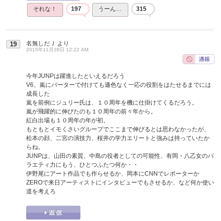
それな！
197
うーん…
315
名無しだＪ
より
19
2015年11月28日 12:22 AM
今年JUNPは躍進したといえるだろう
V6、嵐にバーターで付けても遜色なく一応の役割をはたせるまでには
成長した
嵐を前例にジュリー氏は、１０周年を機に仕掛けてくるだろう。
嵐が飛躍的に伸びたのも１０周年の前々年から。
紅白出場も１０周年の年が初。
もともとイモくさいグループでここまで伸びるとは思わなかったが、
松本の顔、二宮の演技力、桜井の学力エリートと強みは持っていたか
らね。
JUNPは、山田の素質、中島の役者としての可能性、有岡・八乙女のバ
ラエティ力にもう、ひとつふたつ何か・・
伊野尾にアート作品でも作らせるか、岡本にCNNでレポーターか
ZEROで来日アーティストにインタビューでもさせるか、など何か使い
道を考えろ