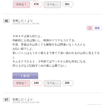
それな！
478
うーん…
361
名無しだＪ
より
46
2016年1月14日 1:36 PM
ＳＭＡＰは落ち目だよ。
年齢的にも先は無いし、映画やドラマもコケてる。
中居、草薙は今は良くても解散すれば間違いなく４人とも
お払い箱でしよ。
若いジャニはもうすぐ後ろまで来てて追い抜かれるのは目に見えてる
し
キムタクでさえ２，３年経てばマッチさん的な存在になる。
売り上げなど記録ずくめの嵐には勝てない。
それな！
349
うーん…
395
名無しだＪ
より
47
2016年1月15日 8:48 AM