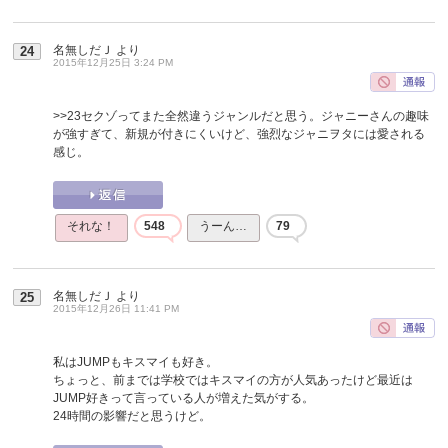
名無しだＪ
より
24
2015年12月25日 3:24 PM
>>23
セクゾってまた全然違うジャンルだと思う。ジャニーさんの趣味
が強すぎて、新規が付きにくいけど、強烈なジャニヲタには愛される
感じ。
それな！
548
うーん…
79
名無しだＪ
より
25
2015年12月26日 11:41 PM
私はJUMPもキスマイも好き。
ちょっと、前までは学校ではキスマイの方が人気あったけど最近は
JUMP好きって言っている人が増えた気がする。
24時間の影響だと思うけど。