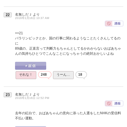
名無しだＪ
より
22
2016年1月16日 10:37 AM
>>21
パラリンピックとか、国の行事に関わるようなことたくさんしてるの
に
89歳の、正直言って判断力もちゃんとしてるかわからないおばあちゃ
んの気持ちひとつでこんなことになっちゃうの絶対おかしいよね
それな！
248
うーん…
18
名無しだＪ
より
23
2016年1月16日 12:52 PM
去年の紅白で、おばあちゃんの意向に添った人選をしたNHKの受信料
不払い運動。