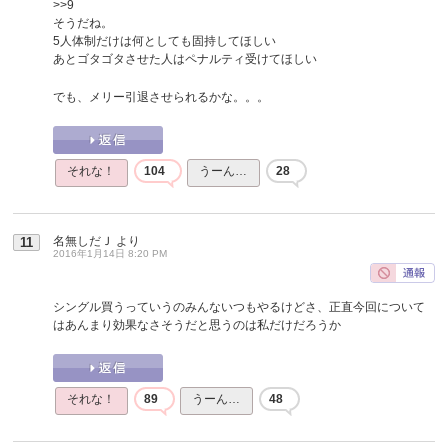
>>9
そうだね。
5人体制だけは何としても固持してほしい
あとゴタゴタさせた人はペナルティ受けてほしい
でも、メリー引退させられるかな。。。
それな！
104
うーん…
28
名無しだＪ
より
11
2016年1月14日 8:20 PM
シングル買うっていうのみんないつもやるけどさ、正直今回について
はあんまり効果なさそうだと思うのは私だけだろうか
それな！
89
うーん…
48