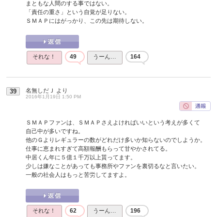
まともな人間のする事ではない。
「責任の重さ」という自覚が足りない。
ＳＭＡＰにはがっかり、この先は期待しない。
それな！
49
うーん…
164
名無しだＪ
より
39
2016年1月19日 1:50 PM
ＳＭＡＰファンは、ＳＭＡＰさえよければいいという考えが多くて
自己中が多いですね。
他のＧよりレギュラーの数がどれだけ多いか知らないのでしようか。
仕事に恵まれすぎて高額報酬もらって甘やかされてる。
中居くん年に５億１千万以上貰ってます。
少しは嫌なことがあっても事務所やファンを裏切るなと言いたい。
一般の社会人はもっと苦労してますよ。
それな！
62
うーん…
196