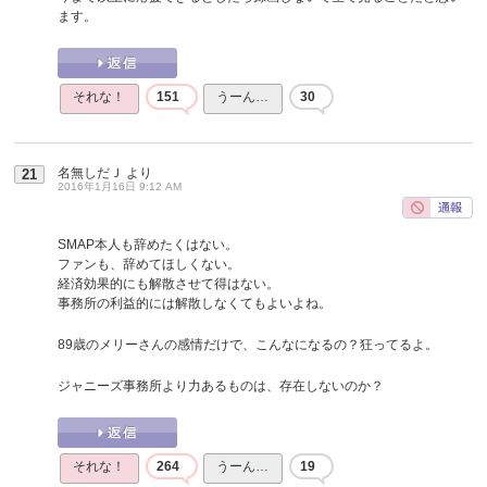
ます。
それな！
151
うーん…
30
名無しだＪ
より
21
2016年1月16日 9:12 AM
SMAP本人も辞めたくはない。
ファンも、辞めてほしくない。
経済効果的にも解散させて得はない。
事務所の利益的には解散しなくてもよいよね。
89歳のメリーさんの感情だけで、こんなになるの？狂ってるよ。
ジャニーズ事務所より力あるものは、存在しないのか？
それな！
264
うーん…
19