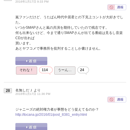
2016年1月17日 9:33 PM
嵐ファンだけど、うたばん時代中居君との下克上コントが大好きでし
た。
いつかSMAPさんと嵐の共演を期待していたので残念です。
何も出来ないけど、今まで通りSMAPさんが出てる番組は見るし音楽
CDが出れば
買います。
あとヤフコメで事務所を批判することしか書けません。
それな！
114
うーん…
24
名無しだＪ
より
28
2016年1月17日 11:36 PM
ジャニーズの絶対権力者が事態をどう捉えてるのか？
http://tocana.jp/2016/01/post_8381_entry.html