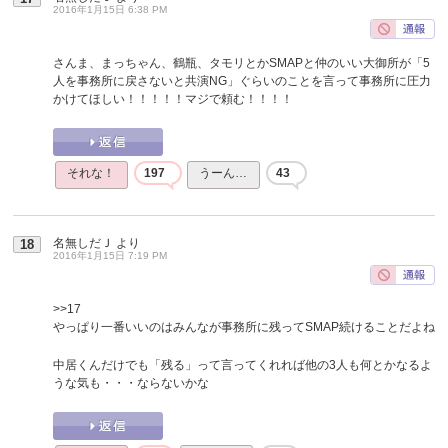
2016年1月15日 6:38 PM
さんま、まっちゃん、鶴瓶、タモリとかSMAPと仲のいい大御所が「5
人を事務所に戻さないと共演NG」ぐらいのことを言って事務所に圧力
かけてほしい！！！！！マジで頼む！！！！
それな！
197
うーん…
43
名無しだＪ
より
18
2016年1月15日 7:19 PM
>>17
やっぱり一番いいのはみんなが事務所に残ってSMAP続けることだよね
中居くんだけでも「残る」って言ってくれれば他の3人も何とかなるよ
うな気も・・・ならないかな