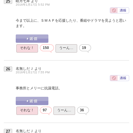
睦月七草
より
25
2016年1月17日 5:52 PM
今まで以上に、ＳＭＡＰを応援したり、番組やドラマを見ようと思い
ます。
それな！
150
うーん…
19
名無しだＪ
より
26
2016年1月17日 7:55 PM
事務所とメリーに抗議電話。
それな！
97
うーん…
36
名無しだＪ
より
27