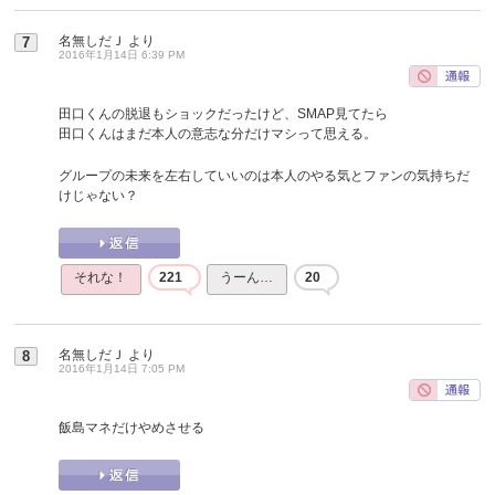
名無しだＪ
より
7
2016年1月14日 6:39 PM
田口くんの脱退もショックだったけど、SMAP見てたら
田口くんはまだ本人の意志な分だけマシって思える。
グループの未来を左右していいのは本人のやる気とファンの気持ちだ
けじゃない？
それな！
221
うーん…
20
名無しだＪ
より
8
2016年1月14日 7:05 PM
飯島マネだけやめさせる