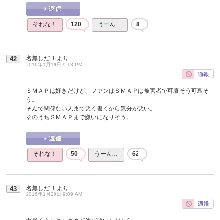
それな！
120
うーん…
8
名無しだＪ
より
42
2016年1月19日 9:18 PM
ＳＭＡＰは好きだけど、ファンはＳＭＡＰは被害者で可哀そう可哀そ
う。
そんで関係ない人まで悪く書くから気分が悪い。
そのうちＳＭＡＰまで嫌いになりそう。
それな！
50
うーん…
62
名無しだＪ
より
43
2016年1月20日 9:09 AM