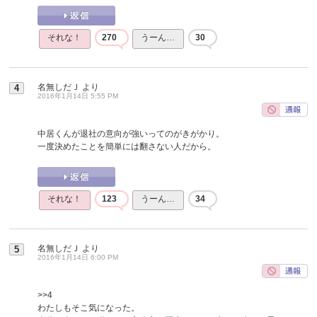
それな！
270
うーん…
30
名無しだＪ
より
4
2016年1月14日 5:55 PM
中居くんが退社の意向が強いってのがきがかり。
一度決めたことを簡単には翻さない人だから。
それな！
123
うーん…
34
名無しだＪ
より
5
2016年1月14日 6:00 PM
>>4
わたしもそこ気になった。