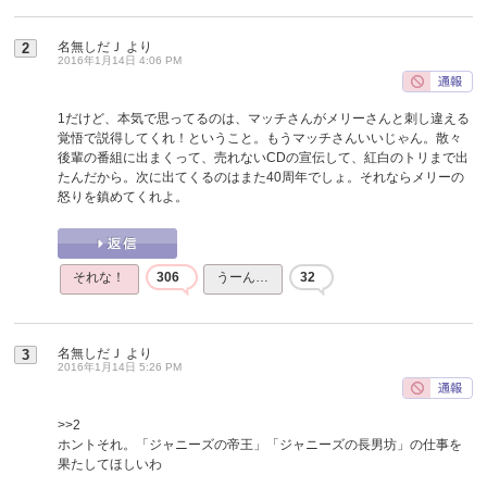
名無しだＪ
より
2
2016年1月14日 4:06 PM
1だけど、本気で思ってるのは、マッチさんがメリーさんと刺し違える
覚悟で説得してくれ！ということ。もうマッチさんいいじゃん。散々
後輩の番組に出まくって、売れないCDの宣伝して、紅白のトリまで出
たんだから。次に出てくるのはまた40周年でしょ。それならメリーの
怒りを鎮めてくれよ。
それな！
306
うーん…
32
名無しだＪ
より
3
2016年1月14日 5:26 PM
>>2
ホントそれ。「ジャニーズの帝王」「ジャニーズの長男坊」の仕事を
果たしてほしいわ