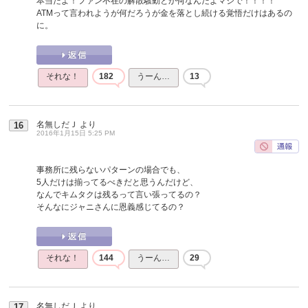
本当だよ！ファン不在の解散騒動とか何なんだよマジで！！！！
ATMって言われようが何だろうが金を落とし続ける覚悟だけはあるの
に。
それな！
182
うーん…
13
名無しだＪ
より
16
2016年1月15日 5:25 PM
事務所に残らないパターンの場合でも、
5人だけは揃ってるべきだと思うんだけど、
なんでキムタクは残るって言い張ってるの？
そんなにジャニさんに恩義感じてるの？
それな！
144
うーん…
29
名無しだＪ
より
17