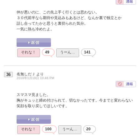
仲が悪いのに、この先上手く行くとは思わない。
３０代前半なら期待や見込みもあるけど、なんか裏で独立とか
話し合ってたかと思うと裏切られた気分。
一気に熱も冷めたよ。
それな！
49
うーん…
141
名無しだＪ
より
36
2016年1月18日 10:46 PM
スマスマ見ました。
胸がキュッと締め付けられて、切なかったです。今までと変わらない
笑顔を取り戻してほしいです。
それな！
100
うーん…
20