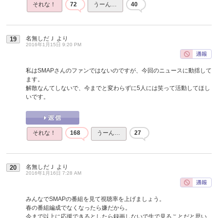
それな！
72
うーん…
40
名無しだＪ
より
19
2016年1月15日 9:20 PM
私はSMAPさんのファンではないのですが、今回のニュースに動揺して
ます。
解散なんてしないで、今までと変わらずに5人には笑って活動してほし
いです。
それな！
168
うーん…
27
名無しだＪ
より
20
2016年1月16日 7:28 AM
みんなでSMAPの番組を見て視聴率を上げましょう。
春の番組編成でなくなったら嫌だから。
今まで以上に応援できるとしたら録画しないで生で見ることだと思い