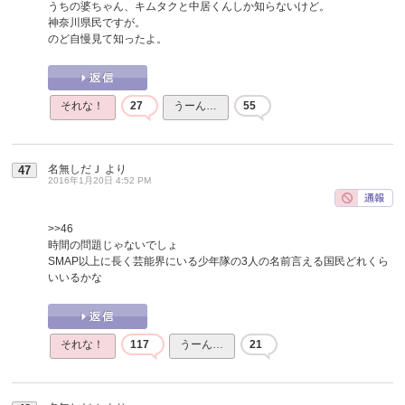
うちの婆ちゃん、キムタクと中居くんしか知らないけど。
神奈川県民ですが。
のど自慢見て知ったよ。
それな！
27
うーん…
55
名無しだＪ
より
47
2016年1月20日 4:52 PM
>>46
時間の問題じゃないでしょ
SMAP以上に長く芸能界にいる少年隊の3人の名前言える国民どれくら
いいるかな
それな！
117
うーん…
21