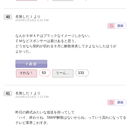
名無しだＪ
より
40
2016年1月19日 4:32 PM
なんかＳＭＡＰはブラックなイメージしかない。
ＣＭなどスポンサーは避けあると思う。
どうせなら契約が切れる９月に解散発表してさよならしたほうが
よかった。
それな！
53
うーん…
131
名無しだＪ
より
41
2016年1月19日 7:12 PM
昨日の葬式みたいな放送を持ってして
「ハイ、終わりね、SMAP解散はないからね」っていう流れになってる
テレビ業界こわすぎ。