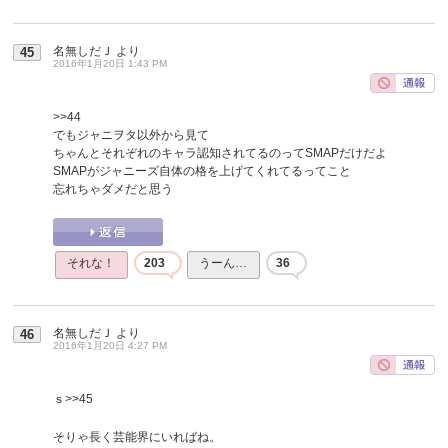
名無しだＪ
より
45
2016年1月20日 1:43 PM
>>44
でもジャニヲタ以外から見て
ちゃんとそれぞれのキャラ認知されてるのってSMAPだけだよ
SMAPがジャニーズ自体の格を上げてくれてるってこと
忘れちゃダメだと思う
それな！
203
うーん…
36
名無しだＪ
より
46
2016年1月20日 4:27 PM
ｓ
>>45
そりゃ長く芸能界にいればね。