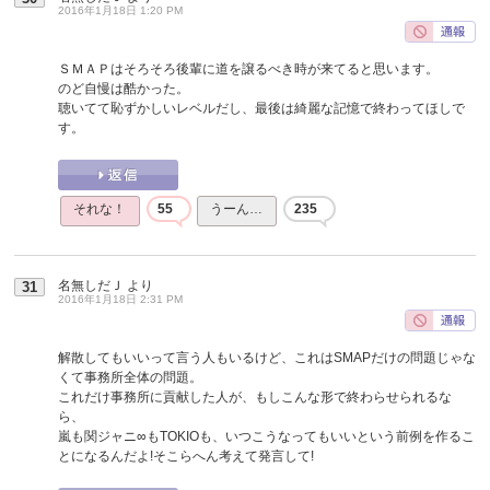
2016年1月18日 1:20 PM
ＳＭＡＰはそろそろ後輩に道を譲るべき時が来てると思います。
のど自慢は酷かった。
聴いてて恥ずかしいレベルだし、最後は綺麗な記憶で終わってほしで
す。
それな！
55
うーん…
235
名無しだＪ
より
31
2016年1月18日 2:31 PM
解散してもいいって言う人もいるけど、これはSMAPだけの問題じゃな
くて事務所全体の問題。
これだけ事務所に貢献した人が、もしこんな形で終わらせられるな
ら、
嵐も関ジャニ∞もTOKIOも、いつこうなってもいいという前例を作るこ
とになるんだよ!そこらへん考えて発言して!