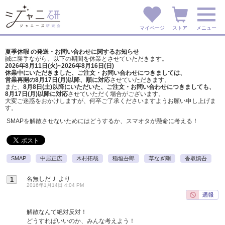
マイページ
ストア
メニュー
夏季休暇 の発送・お問い合わせに関するお知らせ
誠に勝手ながら、以下の期間を休業とさせていただきます。
2026年8月11日(火)~2026年8月16日(日)
休業中にいただきました、ご注文・お問い合わせにつきましては、
営業再開の8月17日(月)以降、順に対応
させていただきます。
また、
8月8日(土)以降にいただいた、ご注文・
お問い合わせにつきましても、
8月17日(月)以降に対応
させていただく場合がございます。
大変ご迷惑をおかけしますが、
何卒ご了承くださいますようお願い申し上げま
す。
SMAPを解散させないためにはどうするか、スマオタが懸命に考える！
SMAP
中居正広
木村拓哉
稲垣吾郎
草なぎ剛
香取慎吾
名無しだＪ
より
1
2016年1月14日 4:04 PM
解散なんて絶対反対！
どうすればいいのか、みんな考えよう！