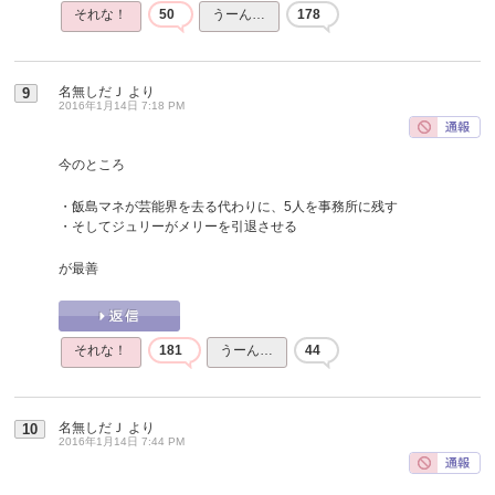
それな！
50
うーん…
178
名無しだＪ
より
9
2016年1月14日 7:18 PM
今のところ
・飯島マネが芸能界を去る代わりに、5人を事務所に残す
・そしてジュリーがメリーを引退させる
が最善
それな！
181
うーん…
44
名無しだＪ
より
10
2016年1月14日 7:44 PM