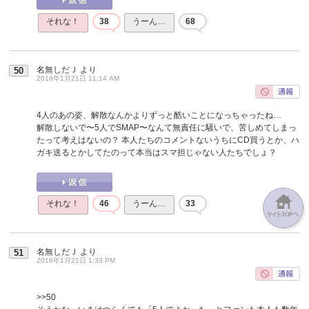
それな！
38
うーん…
68
名無しだＪ
より
50
2016年1月21日 11:14 AM
4人のあの姿、解散なんかよりずっと酷いことになっちゃったね…
解散しないで〜5人でSMAP〜なんて無責任に騒いで、苦しめてしまっ
たって考えはないの？ 本人たちのコメントないうちにCD買うとか、ハ
ガキ送るとかしてたのって本当はスマ担じゃない人たちでしょ？
それな！
46
うーん…
33
名無しだＪ
より
51
2016年1月21日 1:33 PM
>>50