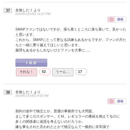
名無しだＪ
より
37
2016年1月18日 11:27 PM
SMAPファンではないですが、落ち着くところに落ち着いて、良かった
と思います。
これから、SMAPにとって更なる試練もあるかもですが、ファンの方た
ちと一緒に乗り越えてほしいと思います。
義理もあるかもしれないけどファンを大事に…。
それな！
52
うーん…
17
名無しだＪ
より
38
2016年1月19日 9:02 AM
契約の途中で独立とか、普通の事務所でも大問題。
まして多くのスポンサー、ＣＭ、レギユラーの番組を抱えてるのに
多くの関係者に迷惑を考えないのだろうか。
嫌な事をされた言われたとかで独立なんて一般的に非常識で