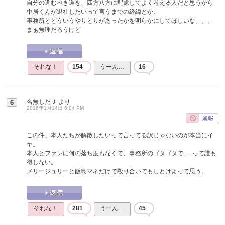
自分の進むべき道を、四方八方に配慮してよく考える人だと思うから
中居くんが退社したいって言うまでの経緯とか、
事務所とどういうやりとりがあったかを明らかにしてほしいな。。。
まぁ無理だろうけど
それな！
154
うーん…
16
名無しだＪ
より
6
2016年1月14日 6:04 PM
この件、本人たちが解散したいって言ってる訳じゃないのが本当にイ
ヤ。
本人とファンに何の落ち度もなくて、事務所のゴタゴタで･･･って誰も
得しない。
メリージュリーと飯島マネだけで殴り合いでもしとけよって思う。
それな！
281
うーん…
45