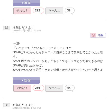
それな！
222
うーん…
38
名無しだＪ
より
32
2016年1月18日 3:35 PM
>>29
「いつまでも上がいると」って言ってるけど、
SMAPがいなかったらジャニーズ自体ここまで繁栄してなかったと思
う。
SMAP以外のメンバーがちょこちょこでもドラマとか司会できるのは
SMAPが売れたおかげ。
SMAPがいなきゃ若手イケメン俳優とか芸人がやってた枠だと思うよ
それな！
266
うーん…
44
名無しだＪ
より
33
2016年1月18日 6:56 PM