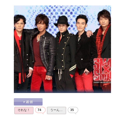
それな！
74
うーん…
35