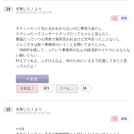
名無しだＪ
より
14
2016年1月14日 10:22 PM
チケットだって当たるかわからないのに事前入金だし、
スマショだってコンサートグッズだってちゃんと並んだし、
番協だっていつも突然で無茶言われるけど文句言ったことないし、
ジャニヲタは散々事務所のいうことを聞いてきたじゃん。
「SMAPを残して」っていう事務所のなんの経済的マイナスにもならな
い願いぐらい、
叶えてくれよ。ふざけんなよ、何のためにいままで応援してきたと思
ってんだよ！
それな！
321
うーん…
16
名無しだＪ
より
15
2016年1月15日 4:30 PM
>>14