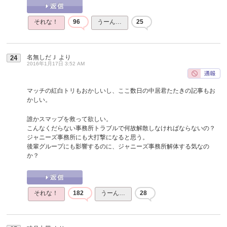
それな！
96
うーん…
25
名無しだＪ
より
24
2016年1月17日 3:52 AM
マッチの紅白トリもおかしいし、ここ数日の中居君たたきの記事もお
かしい。
誰かスマップを救って欲しい。
こんなくだらない事務所トラブルで何故解散しなければならないの？
ジャニーズ事務所にも大打撃になると思う。
後輩グループにも影響するのに、ジャニーズ事務所解体する気なの
か？
それな！
182
うーん…
28