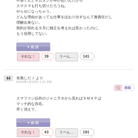
中居くんとキムタクが仲が悪いんだから
スマスマも打ち切りだろうね。
やらせになっちゃう。
どんな理由があっても仕事をほおり出すなんて無責任だし
理解出来ない。
契約が切れる９月に独立を考えれば良かったのに。
もう信用してない。
それな！
39
うーん…
141
名無しだＪ
より
44
2016年1月20日 1:21 PM
スマファン以外のジャニヲタから見ればＳＭＡＰは
マッチ的な存在。
早く消えて。
それな！
43
うーん…
191