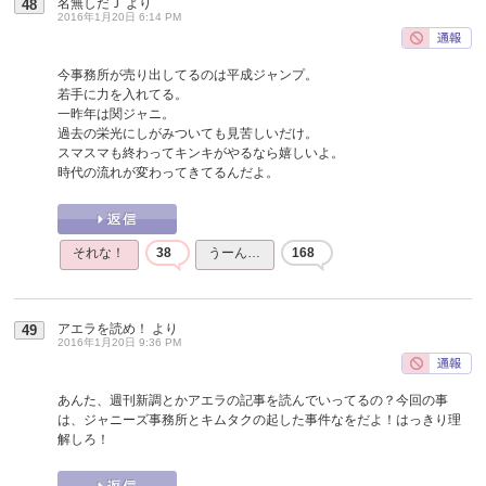
名無しだＪ
より
48
2016年1月20日 6:14 PM
今事務所が売り出してるのは平成ジャンプ。
若手に力を入れてる。
一昨年は関ジャニ。
過去の栄光にしがみついても見苦しいだけ。
スマスマも終わってキンキがやるなら嬉しいよ。
時代の流れが変わってきてるんだよ。
それな！
38
うーん…
168
アエラを読め！
より
49
2016年1月20日 9:36 PM
あんた、週刊新調とかアエラの記事を読んでいってるの？今回の事
は、ジャニーズ事務所とキムタクの起した事件なをだよ！はっきり理
解しろ！