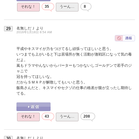
それな！
35
うーん…
8
名無しだＪ
より
29
2016年1月18日 8:54 AM
平成やキスマイが力をつけてるし頑張ってほしいと思う。
いつまでも上がいると下は居場所が無く活動が激戦区になって気の毒
だよ。
嵐もドラマやんないからバーターもつかないしゴールデンで若手のジ
ャニで
冠を持ってほしいな。
だからＳＭＡＰが解散してもいいと思う。
飯島さんだと、キスマイやセクゾの仕事の格差が腹が立ったし期待し
てる。
それな！
43
うーん…
208
名無しだＪ
より
30