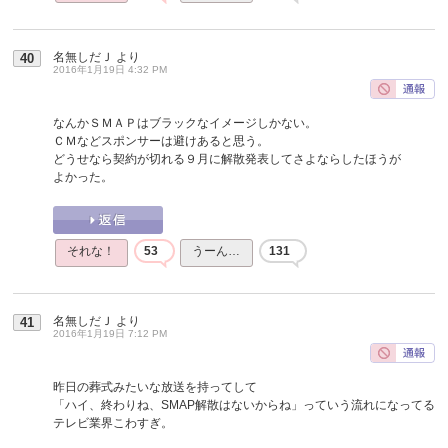
名無しだＪ
より
40
2016年1月19日 4:32 PM
なんかＳＭＡＰはブラックなイメージしかない。
ＣＭなどスポンサーは避けあると思う。
どうせなら契約が切れる９月に解散発表してさよならしたほうが
よかった。
それな！
53
うーん…
131
名無しだＪ
より
41
2016年1月19日 7:12 PM
昨日の葬式みたいな放送を持ってして
「ハイ、終わりね、SMAP解散はないからね」っていう流れになってる
テレビ業界こわすぎ。