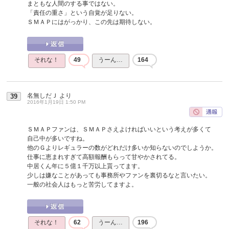
まともな人間のする事ではない。
「責任の重さ」という自覚が足りない。
ＳＭＡＰにはがっかり、この先は期待しない。
それな！
49
うーん…
164
名無しだＪ
より
39
2016年1月19日 1:50 PM
ＳＭＡＰファンは、ＳＭＡＰさえよければいいという考えが多くて
自己中が多いですね。
他のＧよりレギュラーの数がどれだけ多いか知らないのでしようか。
仕事に恵まれすぎて高額報酬もらって甘やかされてる。
中居くん年に５億１千万以上貰ってます。
少しは嫌なことがあっても事務所やファンを裏切るなと言いたい。
一般の社会人はもっと苦労してますよ。
それな！
62
うーん…
196