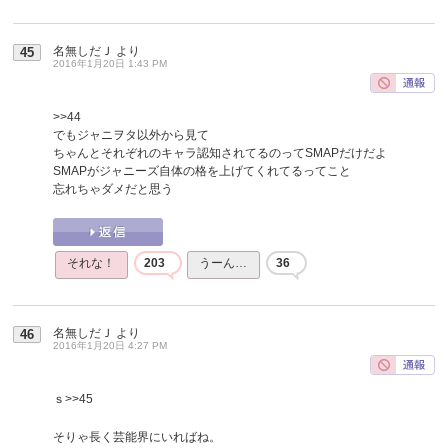
名無しだＪ
より
45
2016年1月20日 1:43 PM
>>44
でもジャニヲタ以外から見て
ちゃんとそれぞれのキャラ認知されてるのってSMAPだけだよ
SMAPがジャニーズ自体の格を上げてくれてるってこと
忘れちゃダメだと思う
それな！
203
うーん…
36
名無しだＪ
より
46
2016年1月20日 4:27 PM
ｓ
>>45
そりゃ長く芸能界にいればね。