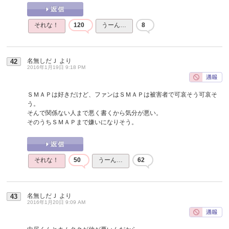
それな！
120
うーん…
8
名無しだＪ
より
42
2016年1月19日 9:18 PM
ＳＭＡＰは好きだけど、ファンはＳＭＡＰは被害者で可哀そう可哀そ
う。
そんで関係ない人まで悪く書くから気分が悪い。
そのうちＳＭＡＰまで嫌いになりそう。
それな！
50
うーん…
62
名無しだＪ
より
43
2016年1月20日 9:09 AM