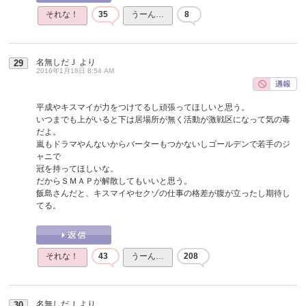
それな！
35
うーん…
8
名無しだＪ
より
29
2016年1月18日 8:54 AM
平成やキスマイが力をつけてるし頑張ってほしいと思う。
いつまでも上がいると下は居場所が無く活動が激戦区になって気の毒
だよ。
嵐もドラマやんないからバーターもつかないしゴールデンで若手のジ
ャニで
冠を持ってほしいな。
だからＳＭＡＰが解散してもいいと思う。
飯島さんだと、キスマイやセクゾの仕事の格差が腹が立ったし期待し
てる。
それな！
43
うーん…
208
名無しだＪ
より
30