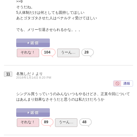
>>9
そうだね。
5人体制だけは何としても固持してほしい
あとゴタゴタさせた人はペナルティ受けてほしい
でも、メリー引退させられるかな。。。
それな！
104
うーん…
28
名無しだＪ
より
11
2016年1月14日 8:20 PM
シングル買うっていうのみんないつもやるけどさ、正直今回について
はあんまり効果なさそうだと思うのは私だけだろうか
それな！
89
うーん…
48