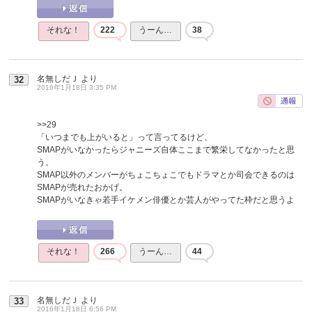
それな！
222
うーん…
38
名無しだＪ
より
32
2016年1月18日 3:35 PM
>>29
「いつまでも上がいると」って言ってるけど、
SMAPがいなかったらジャニーズ自体ここまで繁栄してなかったと思
う。
SMAP以外のメンバーがちょこちょこでもドラマとか司会できるのは
SMAPが売れたおかげ。
SMAPがいなきゃ若手イケメン俳優とか芸人がやってた枠だと思うよ
それな！
266
うーん…
44
名無しだＪ
より
33
2016年1月18日 6:56 PM