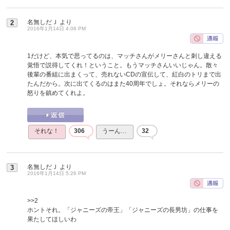
名無しだＪ
より
2
2016年1月14日 4:06 PM
1だけど、本気で思ってるのは、マッチさんがメリーさんと刺し違える
覚悟で説得してくれ！ということ。もうマッチさんいいじゃん。散々
後輩の番組に出まくって、売れないCDの宣伝して、紅白のトリまで出
たんだから。次に出てくるのはまた40周年でしょ。それならメリーの
怒りを鎮めてくれよ。
それな！
306
うーん…
32
名無しだＪ
より
3
2016年1月14日 5:26 PM
>>2
ホントそれ。「ジャニーズの帝王」「ジャニーズの長男坊」の仕事を
果たしてほしいわ