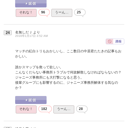
それな！
96
うーん…
25
名無しだＪ
より
24
2016年1月17日 3:52 AM
マッチの紅白トリもおかしいし、ここ数日の中居君たたきの記事もお
かしい。
誰かスマップを救って欲しい。
こんなくだらない事務所トラブルで何故解散しなければならないの？
ジャニーズ事務所にも大打撃になると思う。
後輩グループにも影響するのに、ジャニーズ事務所解体する気なの
か？
それな！
182
うーん…
28