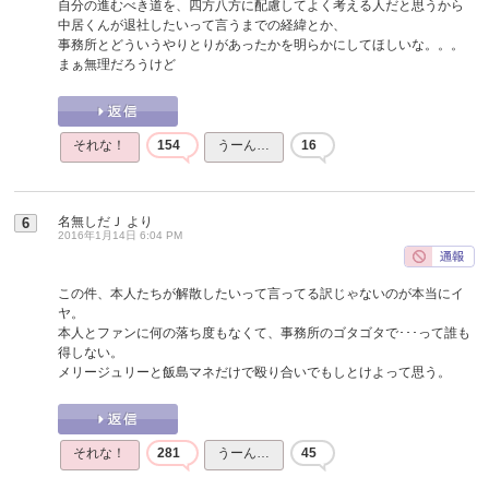
自分の進むべき道を、四方八方に配慮してよく考える人だと思うから
中居くんが退社したいって言うまでの経緯とか、
事務所とどういうやりとりがあったかを明らかにしてほしいな。。。
まぁ無理だろうけど
それな！
154
うーん…
16
名無しだＪ
より
6
2016年1月14日 6:04 PM
この件、本人たちが解散したいって言ってる訳じゃないのが本当にイ
ヤ。
本人とファンに何の落ち度もなくて、事務所のゴタゴタで･･･って誰も
得しない。
メリージュリーと飯島マネだけで殴り合いでもしとけよって思う。
それな！
281
うーん…
45