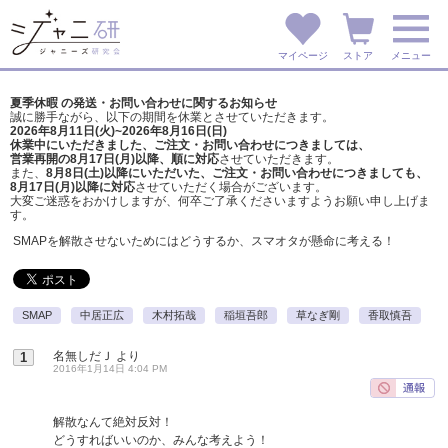
マイページ
ストア
メニュー
夏季休暇 の発送・お問い合わせに関するお知らせ
誠に勝手ながら、以下の期間を休業とさせていただきます。
2026年8月11日(火)~2026年8月16日(日)
休業中にいただきました、ご注文・お問い合わせにつきましては、
営業再開の8月17日(月)以降、順に対応
させていただきます。
また、
8月8日(土)以降にいただいた、ご注文・
お問い合わせにつきましても、
8月17日(月)以降に対応
させていただく場合がございます。
大変ご迷惑をおかけしますが、
何卒ご了承くださいますようお願い申し上げま
す。
SMAPを解散させないためにはどうするか、スマオタが懸命に考える！
SMAP
中居正広
木村拓哉
稲垣吾郎
草なぎ剛
香取慎吾
名無しだＪ
より
1
2016年1月14日 4:04 PM
解散なんて絶対反対！
どうすればいいのか、みんな考えよう！