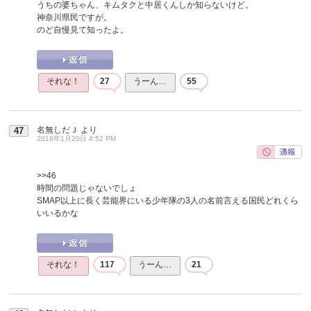
うちの婆ちゃん、キムタクと中居くんしか知らないけど。
神奈川県民ですが。
のど自慢見て知ったよ。
それな！
27
うーん…
55
名無しだＪ
より
47
2016年1月20日 4:52 PM
>>46
時間の問題じゃないでしょ
SMAP以上に長く芸能界にいる少年隊の3人の名前言える国民どれくら
いいるかな
それな！
117
うーん…
21