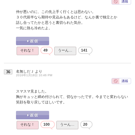
仲が悪いのに、この先上手く行くとは思わない。
３０代前半なら期待や見込みもあるけど、なんか裏で独立とか
話し合ってたかと思うと裏切られた気分。
一気に熱も冷めたよ。
それな！
49
うーん…
141
名無しだＪ
より
36
2016年1月18日 10:46 PM
スマスマ見ました。
胸がキュッと締め付けられて、切なかったです。今までと変わらない
笑顔を取り戻してほしいです。
それな！
100
うーん…
20