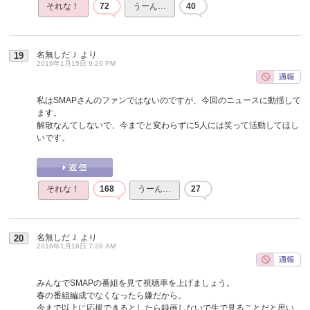
それな！
72
うーん…
40
名無しだＪ
より
19
2016年1月15日 9:20 PM
私はSMAPさんのファンではないのですが、今回のニュースに動揺して
ます。
解散なんてしないで、今までと変わらずに5人には笑って活動してほし
いです。
それな！
168
うーん…
27
名無しだＪ
より
20
2016年1月16日 7:28 AM
みんなでSMAPの番組を見て視聴率を上げましょう。
春の番組編成でなくなったら嫌だから。
今まで以上に応援できるとしたら録画しないで生で見ることだと思い