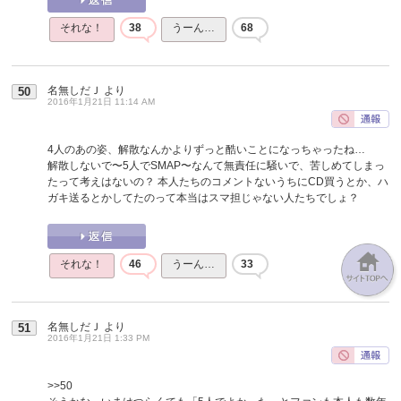
それな！
38
うーん…
68
名無しだＪ
より
50
2016年1月21日 11:14 AM
4人のあの姿、解散なんかよりずっと酷いことになっちゃったね…
解散しないで〜5人でSMAP〜なんて無責任に騒いで、苦しめてしまっ
たって考えはないの？ 本人たちのコメントないうちにCD買うとか、ハ
ガキ送るとかしてたのって本当はスマ担じゃない人たちでしょ？
それな！
46
うーん…
33
名無しだＪ
より
51
2016年1月21日 1:33 PM
>>50