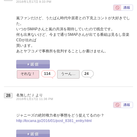
2016年1月17日 9:33 PM
嵐ファンだけど、うたばん時代中居君との下克上コントが大好きでし
た。
いつかSMAPさんと嵐の共演を期待していたので残念です。
何も出来ないけど、今まで通りSMAPさんが出てる番組は見るし音楽
CDが出れば
買います。
あとヤフコメで事務所を批判することしか書けません。
それな！
114
うーん…
24
名無しだＪ
より
28
2016年1月17日 11:36 PM
ジャニーズの絶対権力者が事態をどう捉えてるのか？
http://tocana.jp/2016/01/post_8381_entry.html