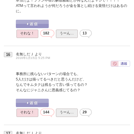
本当だよ！ファン不在の解散騒動とか何なんだよマジで！！！！
ATMって言われようが何だろうが金を落とし続ける覚悟だけはあるの
に。
それな！
182
うーん…
13
名無しだＪ
より
16
2016年1月15日 5:25 PM
事務所に残らないパターンの場合でも、
5人だけは揃ってるべきだと思うんだけど、
なんでキムタクは残るって言い張ってるの？
そんなにジャニさんに恩義感じてるの？
それな！
144
うーん…
29
名無しだＪ
より
17