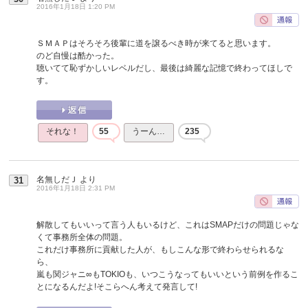
2016年1月18日 1:20 PM
ＳＭＡＰはそろそろ後輩に道を譲るべき時が来てると思います。
のど自慢は酷かった。
聴いてて恥ずかしいレベルだし、最後は綺麗な記憶で終わってほしで
す。
それな！
55
うーん…
235
名無しだＪ
より
31
2016年1月18日 2:31 PM
解散してもいいって言う人もいるけど、これはSMAPだけの問題じゃな
くて事務所全体の問題。
これだけ事務所に貢献した人が、もしこんな形で終わらせられるな
ら、
嵐も関ジャニ∞もTOKIOも、いつこうなってもいいという前例を作るこ
とになるんだよ!そこらへん考えて発言して!