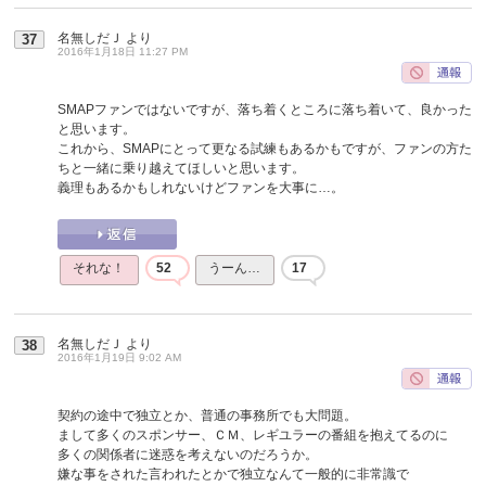
名無しだＪ
より
37
2016年1月18日 11:27 PM
SMAPファンではないですが、落ち着くところに落ち着いて、良かった
と思います。
これから、SMAPにとって更なる試練もあるかもですが、ファンの方た
ちと一緒に乗り越えてほしいと思います。
義理もあるかもしれないけどファンを大事に…。
それな！
52
うーん…
17
名無しだＪ
より
38
2016年1月19日 9:02 AM
契約の途中で独立とか、普通の事務所でも大問題。
まして多くのスポンサー、ＣＭ、レギユラーの番組を抱えてるのに
多くの関係者に迷惑を考えないのだろうか。
嫌な事をされた言われたとかで独立なんて一般的に非常識で