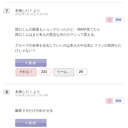
名無しだＪ
より
7
2016年1月14日 6:39 PM
田口くんの脱退もショックだったけど、SMAP見てたら
田口くんはまだ本人の意志な分だけマシって思える。
グループの未来を左右していいのは本人のやる気とファンの気持ちだ
けじゃない？
それな！
221
うーん…
20
名無しだＪ
より
8
2016年1月14日 7:05 PM
飯島マネだけやめさせる