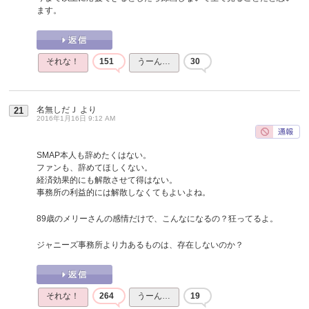
ます。
それな！
151
うーん…
30
名無しだＪ
より
21
2016年1月16日 9:12 AM
SMAP本人も辞めたくはない。
ファンも、辞めてほしくない。
経済効果的にも解散させて得はない。
事務所の利益的には解散しなくてもよいよね。
89歳のメリーさんの感情だけで、こんなになるの？狂ってるよ。
ジャニーズ事務所より力あるものは、存在しないのか？
それな！
264
うーん…
19