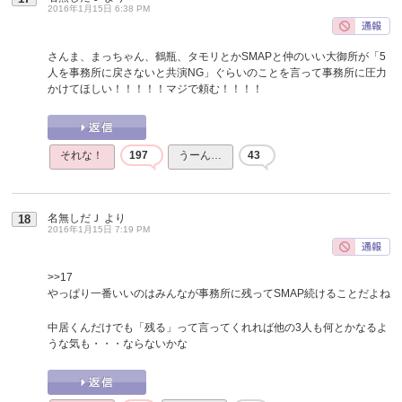
2016年1月15日 6:38 PM
さんま、まっちゃん、鶴瓶、タモリとかSMAPと仲のいい大御所が「5
人を事務所に戻さないと共演NG」ぐらいのことを言って事務所に圧力
かけてほしい！！！！！マジで頼む！！！！
それな！
197
うーん…
43
名無しだＪ
より
18
2016年1月15日 7:19 PM
>>17
やっぱり一番いいのはみんなが事務所に残ってSMAP続けることだよね
中居くんだけでも「残る」って言ってくれれば他の3人も何とかなるよ
うな気も・・・ならないかな