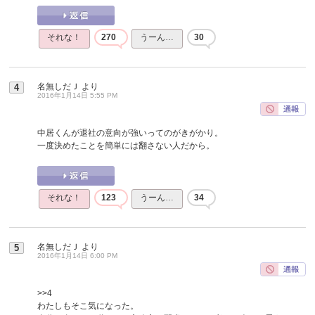
それな！
270
うーん…
30
名無しだＪ
より
4
2016年1月14日 5:55 PM
中居くんが退社の意向が強いってのがきがかり。
一度決めたことを簡単には翻さない人だから。
それな！
123
うーん…
34
名無しだＪ
より
5
2016年1月14日 6:00 PM
>>4
わたしもそこ気になった。