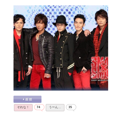
それな！
74
うーん…
35