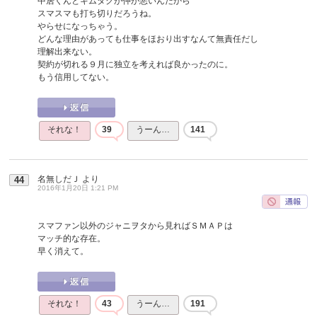
中居くんとキムタクが仲が悪いんだから
スマスマも打ち切りだろうね。
やらせになっちゃう。
どんな理由があっても仕事をほおり出すなんて無責任だし
理解出来ない。
契約が切れる９月に独立を考えれば良かったのに。
もう信用してない。
それな！
39
うーん…
141
名無しだＪ
より
44
2016年1月20日 1:21 PM
スマファン以外のジャニヲタから見ればＳＭＡＰは
マッチ的な存在。
早く消えて。
それな！
43
うーん…
191