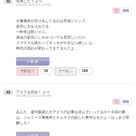
名無しだＪ
より
48
2016年1月20日 6:14 PM
今事務所が売り出してるのは平成ジャンプ。
若手に力を入れてる。
一昨年は関ジャニ。
過去の栄光にしがみついても見苦しいだけ。
スマスマも終わってキンキがやるなら嬉しいよ。
時代の流れが変わってきてるんだよ。
それな！
38
うーん…
168
アエラを読め！
より
49
2016年1月20日 9:36 PM
あんた、週刊新調とかアエラの記事を読んでいってるの？今回の事
は、ジャニーズ事務所とキムタクの起した事件なをだよ！はっきり理
解しろ！