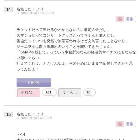
名無しだＪ
より
14
2016年1月14日 10:22 PM
チケットだって当たるかわからないのに事前入金だし、
スマショだってコンサートグッズだってちゃんと並んだし、
番協だっていつも突然で無茶言われるけど文句言ったことないし、
ジャニヲタは散々事務所のいうことを聞いてきたじゃん。
「SMAPを残して」っていう事務所のなんの経済的マイナスにもならな
い願いぐらい、
叶えてくれよ。ふざけんなよ、何のためにいままで応援してきたと思
ってんだよ！
それな！
321
うーん…
16
名無しだＪ
より
15
2016年1月15日 4:30 PM
>>14