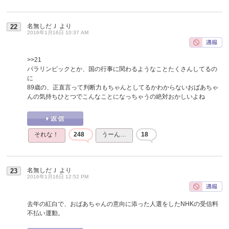
名無しだＪ
より
22
2016年1月16日 10:37 AM
>>21
パラリンピックとか、国の行事に関わるようなことたくさんしてるの
に
89歳の、正直言って判断力もちゃんとしてるかわからないおばあちゃ
んの気持ちひとつでこんなことになっちゃうの絶対おかしいよね
それな！
248
うーん…
18
名無しだＪ
より
23
2016年1月16日 12:52 PM
去年の紅白で、おばあちゃんの意向に添った人選をしたNHKの受信料
不払い運動。