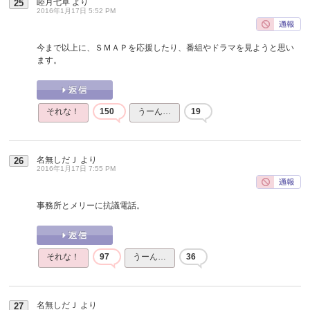
睦月七草
より
25
2016年1月17日 5:52 PM
今まで以上に、ＳＭＡＰを応援したり、番組やドラマを見ようと思い
ます。
それな！
150
うーん…
19
名無しだＪ
より
26
2016年1月17日 7:55 PM
事務所とメリーに抗議電話。
それな！
97
うーん…
36
名無しだＪ
より
27