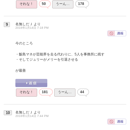
それな！
50
うーん…
178
名無しだＪ
より
9
2016年1月14日 7:18 PM
今のところ
・飯島マネが芸能界を去る代わりに、5人を事務所に残す
・そしてジュリーがメリーを引退させる
が最善
それな！
181
うーん…
44
名無しだＪ
より
10
2016年1月14日 7:44 PM