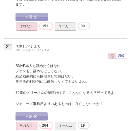
ます。
それな！
151
うーん…
30
名無しだＪ
より
21
2016年1月16日 9:12 AM
SMAP本人も辞めたくはない。
ファンも、辞めてほしくない。
経済効果的にも解散させて得はない。
事務所の利益的には解散しなくてもよいよね。
89歳のメリーさんの感情だけで、こんなになるの？狂ってるよ。
ジャニーズ事務所より力あるものは、存在しないのか？
それな！
264
うーん…
19