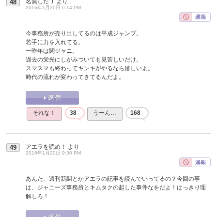
名無しだＪ
より
48
2016年1月20日 6:14 PM
今事務所が売り出してるのは平成ジャンプ。
若手に力を入れてる。
一昨年は関ジャニ。
過去の栄光にしがみついても見苦しいだけ。
スマスマも終わってキンキがやるなら嬉しいよ。
時代の流れが変わってきてるんだよ。
それな！
38
うーん…
168
アエラを読め！
より
49
2016年1月20日 9:36 PM
あんた、週刊新調とかアエラの記事を読んでいってるの？今回の事
は、ジャニーズ事務所とキムタクの起した事件なをだよ！はっきり理
解しろ！