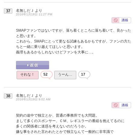
名無しだＪ
より
37
2016年1月18日 11:27 PM
SMAPファンではないですが、落ち着くところに落ち着いて、良かった
と思います。
これから、SMAPにとって更なる試練もあるかもですが、ファンの方た
ちと一緒に乗り越えてほしいと思います。
義理もあるかもしれないけどファンを大事に…。
それな！
52
うーん…
17
名無しだＪ
より
38
2016年1月19日 9:02 AM
契約の途中で独立とか、普通の事務所でも大問題。
まして多くのスポンサー、ＣＭ、レギユラーの番組を抱えてるのに
多くの関係者に迷惑を考えないのだろうか。
嫌な事をされた言われたとかで独立なんて一般的に非常識で