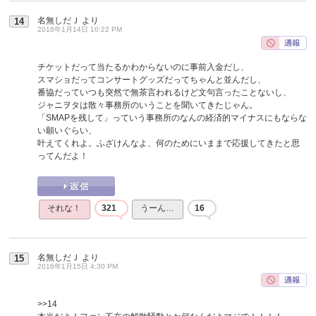
名無しだＪ
より
14
2016年1月14日 10:22 PM
チケットだって当たるかわからないのに事前入金だし、
スマショだってコンサートグッズだってちゃんと並んだし、
番協だっていつも突然で無茶言われるけど文句言ったことないし、
ジャニヲタは散々事務所のいうことを聞いてきたじゃん。
「SMAPを残して」っていう事務所のなんの経済的マイナスにもならな
い願いぐらい、
叶えてくれよ。ふざけんなよ、何のためにいままで応援してきたと思
ってんだよ！
それな！
321
うーん…
16
名無しだＪ
より
15
2016年1月15日 4:30 PM
>>14