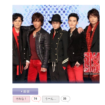
それな！
74
うーん…
35