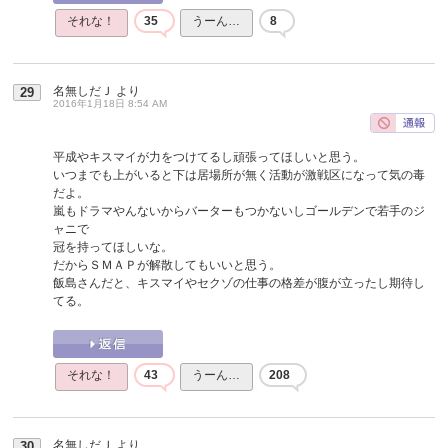
それな！
35
うーん…
8
名無しだＪ
より
29
2016年1月18日 8:54 AM
平成やキスマイが力をつけてるし頑張ってほしいと思う。
いつまでも上がいると下は居場所が無く活動が激戦区になって気の毒
だよ。
嵐もドラマやんないからバーターもつかないしゴールデンで若手のジ
ャニで
冠を持ってほしいな。
だからＳＭＡＰが解散してもいいと思う。
飯島さんだと、キスマイやセクゾの仕事の格差が腹が立ったし期待し
てる。
それな！
43
うーん…
208
名無しだＪ
より
30