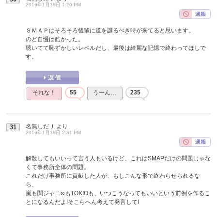
2016年1月18日 1:20 PM
ＳＭＡＰはそろそろ後輩に道を譲るべき時が来てると思います。
のど自慢は酷かった。
聴いてて恥ずかしいレベルだし、最後は綺麗な記憶で終わってほしで
す。
それな！
55
うーん…
235
名無しだＪ
より
31
2016年1月18日 2:31 PM
解散してもいいって言う人もいるけど、これはSMAPだけの問題じゃな
くて事務所全体の問題。
これだけ事務所に貢献した人が、もしこんな形で終わらせられるな
ら、
嵐も関ジャニ∞もTOKIOも、いつこうなってもいいという前例を作るこ
とになるんだよ!そこらへん考えて発言して!