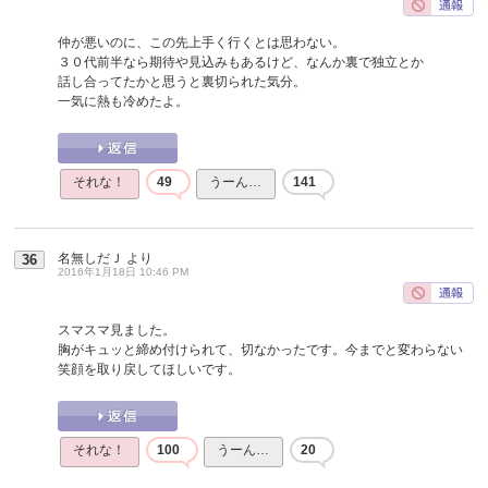
仲が悪いのに、この先上手く行くとは思わない。
３０代前半なら期待や見込みもあるけど、なんか裏で独立とか
話し合ってたかと思うと裏切られた気分。
一気に熱も冷めたよ。
それな！
49
うーん…
141
名無しだＪ
より
36
2016年1月18日 10:46 PM
スマスマ見ました。
胸がキュッと締め付けられて、切なかったです。今までと変わらない
笑顔を取り戻してほしいです。
それな！
100
うーん…
20