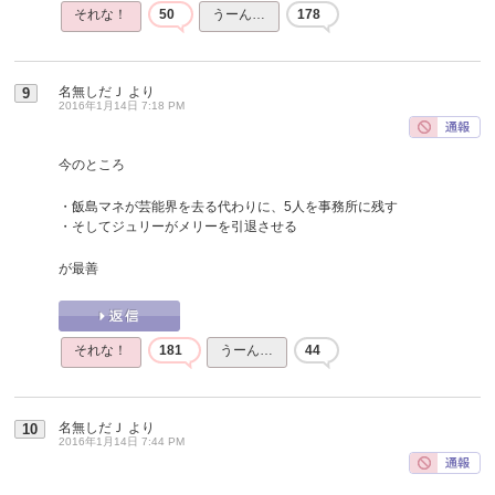
それな！
50
うーん…
178
名無しだＪ
より
9
2016年1月14日 7:18 PM
今のところ
・飯島マネが芸能界を去る代わりに、5人を事務所に残す
・そしてジュリーがメリーを引退させる
が最善
それな！
181
うーん…
44
名無しだＪ
より
10
2016年1月14日 7:44 PM