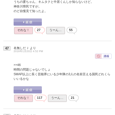
うちの婆ちゃん、キムタクと中居くんしか知らないけど。
神奈川県民ですが。
のど自慢見て知ったよ。
それな！
27
うーん…
55
名無しだＪ
より
47
2016年1月20日 4:52 PM
>>46
時間の問題じゃないでしょ
SMAP以上に長く芸能界にいる少年隊の3人の名前言える国民どれくら
いいるかな
それな！
117
うーん…
21