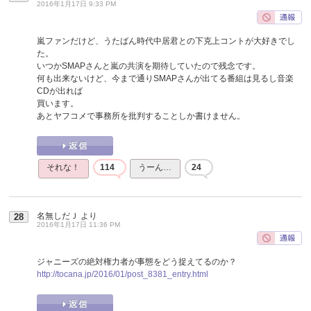
2016年1月17日 9:33 PM
嵐ファンだけど、うたばん時代中居君との下克上コントが大好きでし
た。
いつかSMAPさんと嵐の共演を期待していたので残念です。
何も出来ないけど、今まで通りSMAPさんが出てる番組は見るし音楽
CDが出れば
買います。
あとヤフコメで事務所を批判することしか書けません。
それな！
114
うーん…
24
名無しだＪ
より
28
2016年1月17日 11:36 PM
ジャニーズの絶対権力者が事態をどう捉えてるのか？
http://tocana.jp/2016/01/post_8381_entry.html