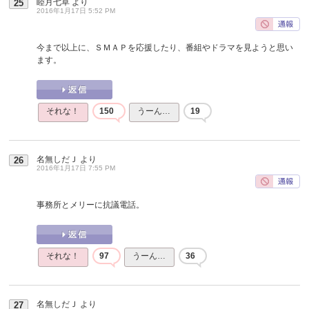
睦月七草
より
25
2016年1月17日 5:52 PM
今まで以上に、ＳＭＡＰを応援したり、番組やドラマを見ようと思い
ます。
それな！
150
うーん…
19
名無しだＪ
より
26
2016年1月17日 7:55 PM
事務所とメリーに抗議電話。
それな！
97
うーん…
36
名無しだＪ
より
27