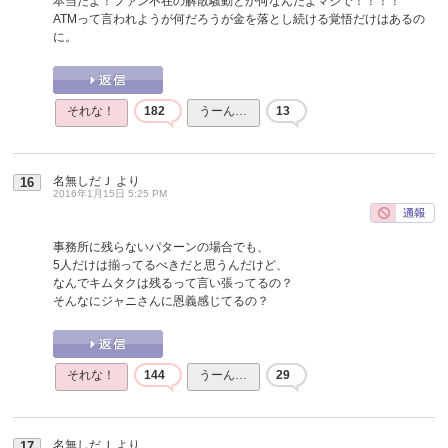
本当だよ！ファン不在の解散騒動とか何なんだよマジで！！！！
ATMって言われようが何だろうが金を落とし続ける覚悟だけはあるの
に。
それな！
182
うーん…
13
名無しだＪ
より
16
2016年1月15日 5:25 PM
事務所に残らないパターンの場合でも、
5人だけは揃ってるべきだと思うんだけど、
なんでキムタクは残るって言い張ってるの？
そんなにジャニさんに恩義感じてるの？
それな！
144
うーん…
29
名無しだＪ
より
17