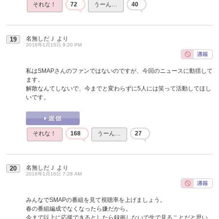
それな！
72
うーん…
40
名無しだＪ
より
19
2016年1月15日 9:20 PM
私はSMAPさんのファンではないのですが、今回のニュースに動揺して
ます。
解散なんてしないで、今までと変わらずに5人には笑って活動してほし
いです。
それな！
168
うーん…
27
名無しだＪ
より
20
2016年1月16日 7:28 AM
みんなでSMAPの番組を見て視聴率を上げましょう。
春の番組編成でなくなったら嫌だから。
今まで以上に応援できるとしたら録画しないで生で見ることだと思い