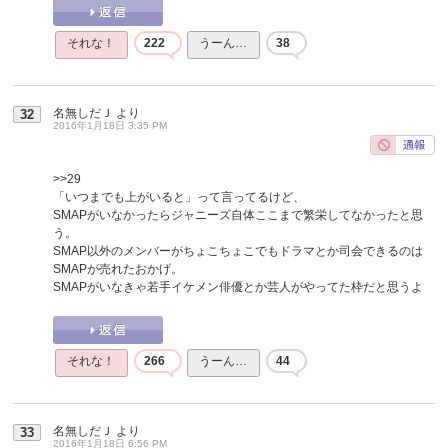
それな！
222
うーん…
38
名無しだＪ
より
32
2016年1月18日 3:35 PM
>>29
「いつまでも上がいると」って言ってるけど、
SMAPがいなかったらジャニーズ自体ここまで繁栄してなかったと思
う。
SMAP以外のメンバーがちょこちょこでもドラマとか司会できるのは
SMAPが売れたおかげ。
SMAPがいなきゃ若手イケメン俳優とか芸人がやってた枠だと思うよ
それな！
266
うーん…
44
名無しだＪ
より
33
2016年1月18日 6:56 PM