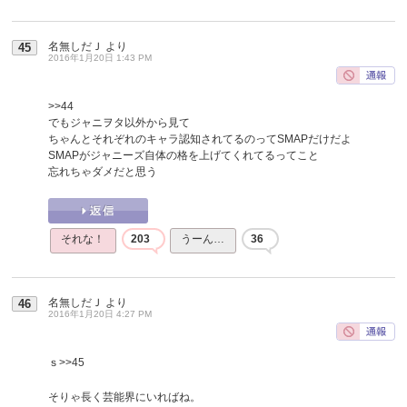
名無しだＪ
より
45
2016年1月20日 1:43 PM
>>44
でもジャニヲタ以外から見て
ちゃんとそれぞれのキャラ認知されてるのってSMAPだけだよ
SMAPがジャニーズ自体の格を上げてくれてるってこと
忘れちゃダメだと思う
それな！
203
うーん…
36
名無しだＪ
より
46
2016年1月20日 4:27 PM
ｓ
>>45
そりゃ長く芸能界にいればね。