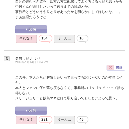
自分の進むべき道を、四方八方に配慮してよく考える人だと思うから
中居くんが退社したいって言うまでの経緯とか、
事務所とどういうやりとりがあったかを明らかにしてほしいな。。。
まぁ無理だろうけど
それな！
154
うーん…
16
名無しだＪ
より
6
2016年1月14日 6:04 PM
この件、本人たちが解散したいって言ってる訳じゃないのが本当にイ
ヤ。
本人とファンに何の落ち度もなくて、事務所のゴタゴタで･･･って誰も
得しない。
メリージュリーと飯島マネだけで殴り合いでもしとけよって思う。
それな！
281
うーん…
45