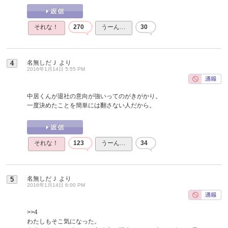
それな！
270
うーん…
30
名無しだＪ
より
4
2016年1月14日 5:55 PM
中居くんが退社の意向が強いってのがきがかり。
一度決めたことを簡単には翻さない人だから。
それな！
123
うーん…
34
名無しだＪ
より
5
2016年1月14日 6:00 PM
>>4
わたしもそこ気になった。