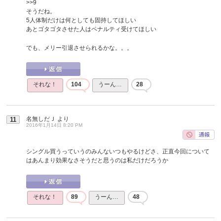
>>9
そうだね。
5人体制だけは何としても固持してほしい
あとゴタゴタさせた人はペナルティ受けてほしい
でも、メリー引退させられるかな。。。
それな！
104
うーん…
28
名無しだＪ
より
11
2016年1月14日 8:20 PM
シングル買うっていうのみんないつもやるけどさ、正直今回について
はあんまり効果なさそうだと思うのは私だけだろうか
それな！
89
うーん…
48