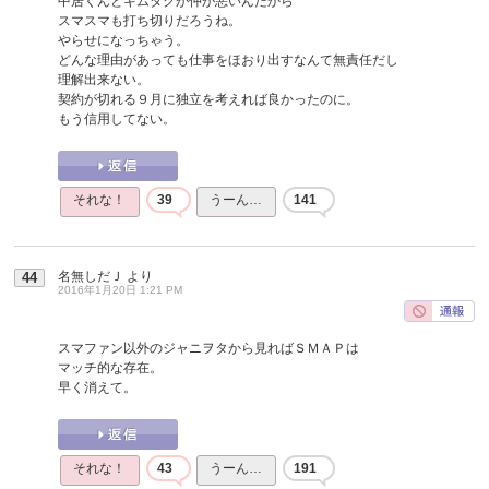
中居くんとキムタクが仲が悪いんだから
スマスマも打ち切りだろうね。
やらせになっちゃう。
どんな理由があっても仕事をほおり出すなんて無責任だし
理解出来ない。
契約が切れる９月に独立を考えれば良かったのに。
もう信用してない。
それな！
39
うーん…
141
名無しだＪ
より
44
2016年1月20日 1:21 PM
スマファン以外のジャニヲタから見ればＳＭＡＰは
マッチ的な存在。
早く消えて。
それな！
43
うーん…
191