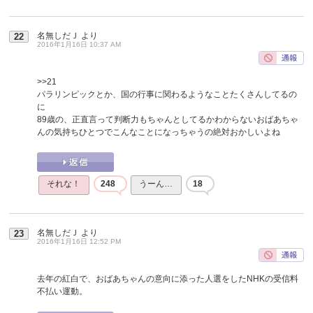
名無しだＪ
より
22
2016年1月16日 10:37 AM
>>21
パラリンピックとか、国の行事に関わるようなことたくさんしてるの
に
89歳の、正直言って判断力もちゃんとしてるかわからないおばあちゃ
んの気持ちひとつでこんなことになっちゃうの絶対おかしいよね
それな！
248
うーん…
18
名無しだＪ
より
23
2016年1月16日 12:52 PM
去年の紅白で、おばあちゃんの意向に添った人選をしたNHKの受信料
不払い運動。