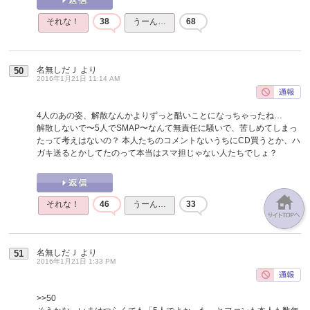
それな！
38
うーん…
68
名無しだＪ
より
50
2016年1月21日 11:14 AM
4人のあの姿、解散なんかよりずっと酷いことになっちゃったね…
解散しないで〜5人でSMAP〜なんて無責任に騒いで、苦しめてしまっ
たって考えはないの？ 本人たちのコメントないうちにCD買うとか、ハ
ガキ送るとかしてたのって本当はスマ担じゃない人たちでしょ？
それな！
46
うーん…
33
名無しだＪ
より
51
2016年1月21日 1:33 PM
>>50