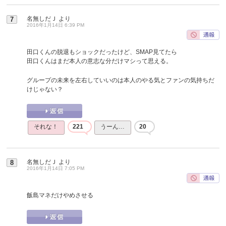
名無しだＪ
より
7
2016年1月14日 6:39 PM
田口くんの脱退もショックだったけど、SMAP見てたら
田口くんはまだ本人の意志な分だけマシって思える。
グループの未来を左右していいのは本人のやる気とファンの気持ちだ
けじゃない？
それな！
221
うーん…
20
名無しだＪ
より
8
2016年1月14日 7:05 PM
飯島マネだけやめさせる