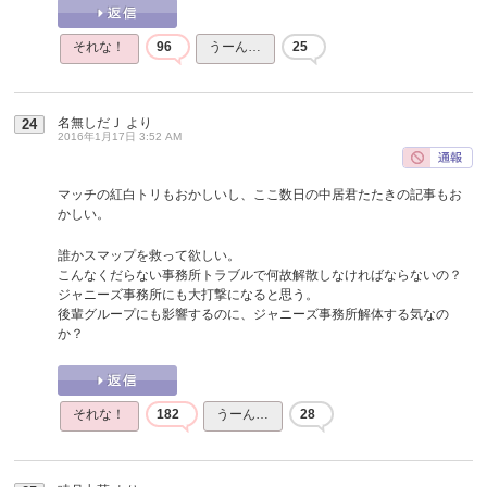
それな！
96
うーん…
25
名無しだＪ
より
24
2016年1月17日 3:52 AM
マッチの紅白トリもおかしいし、ここ数日の中居君たたきの記事もお
かしい。
誰かスマップを救って欲しい。
こんなくだらない事務所トラブルで何故解散しなければならないの？
ジャニーズ事務所にも大打撃になると思う。
後輩グループにも影響するのに、ジャニーズ事務所解体する気なの
か？
それな！
182
うーん…
28