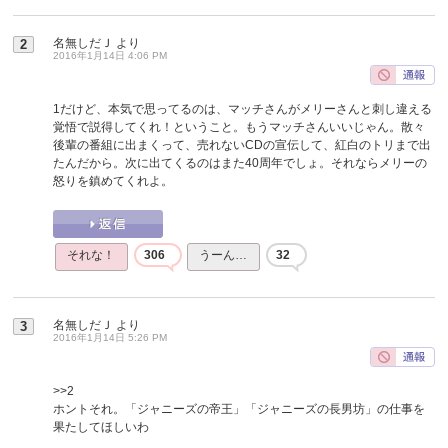
名無しだＪ
より
2
2016年1月14日 4:06 PM
1だけど、本気で思ってるのは、マッチさんがメリーさんと刺し違える
覚悟で説得してくれ！ということ。もうマッチさんいいじゃん。散々
後輩の番組に出まくって、売れないCDの宣伝して、紅白のトリまで出
たんだから。次に出てくるのはまた40周年でしょ。それならメリーの
怒りを鎮めてくれよ。
それな！
306
うーん…
32
名無しだＪ
より
3
2016年1月14日 5:26 PM
>>2
ホントそれ。「ジャニーズの帝王」「ジャニーズの長男坊」の仕事を
果たしてほしいわ