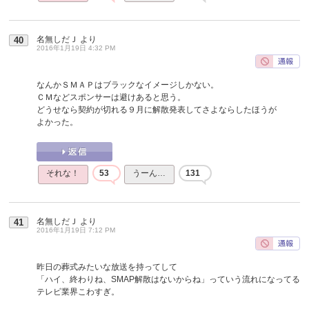
名無しだＪ
より
40
2016年1月19日 4:32 PM
なんかＳＭＡＰはブラックなイメージしかない。
ＣＭなどスポンサーは避けあると思う。
どうせなら契約が切れる９月に解散発表してさよならしたほうが
よかった。
それな！
53
うーん…
131
名無しだＪ
より
41
2016年1月19日 7:12 PM
昨日の葬式みたいな放送を持ってして
「ハイ、終わりね、SMAP解散はないからね」っていう流れになってる
テレビ業界こわすぎ。