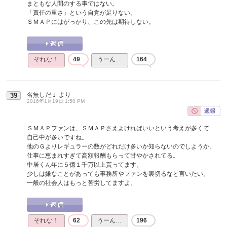
まともな人間のする事ではない。
「責任の重さ」という自覚が足りない。
ＳＭＡＰにはがっかり、この先は期待しない。
それな！
49
うーん…
164
名無しだＪ
より
39
2016年1月19日 1:50 PM
ＳＭＡＰファンは、ＳＭＡＰさえよければいいという考えが多くて
自己中が多いですね。
他のＧよりレギュラーの数がどれだけ多いか知らないのでしようか。
仕事に恵まれすぎて高額報酬もらって甘やかされてる。
中居くん年に５億１千万以上貰ってます。
少しは嫌なことがあっても事務所やファンを裏切るなと言いたい。
一般の社会人はもっと苦労してますよ。
それな！
62
うーん…
196