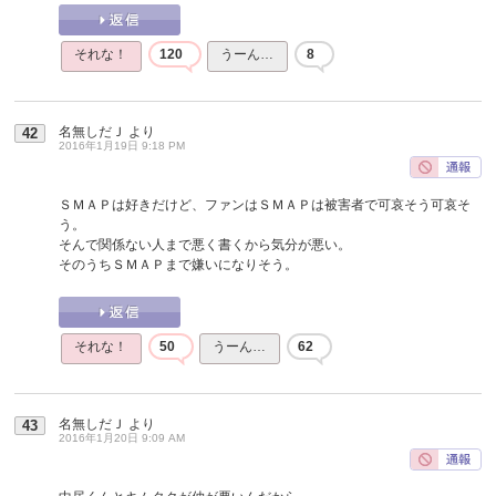
それな！
120
うーん…
8
名無しだＪ
より
42
2016年1月19日 9:18 PM
ＳＭＡＰは好きだけど、ファンはＳＭＡＰは被害者で可哀そう可哀そ
う。
そんで関係ない人まで悪く書くから気分が悪い。
そのうちＳＭＡＰまで嫌いになりそう。
それな！
50
うーん…
62
名無しだＪ
より
43
2016年1月20日 9:09 AM