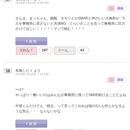
2016年1月15日 6:38 PM
さんま、まっちゃん、鶴瓶、タモリとかSMAPと仲のいい大御所が「5
人を事務所に戻さないと共演NG」ぐらいのことを言って事務所に圧力
かけてほしい！！！！！マジで頼む！！！！
それな！
197
うーん…
43
名無しだＪ
より
18
2016年1月15日 7:19 PM
>>17
やっぱり一番いいのはみんなが事務所に残ってSMAP続けることだよね
中居くんだけでも「残る」って言ってくれれば他の3人も何とかなるよ
うな気も・・・ならないかな