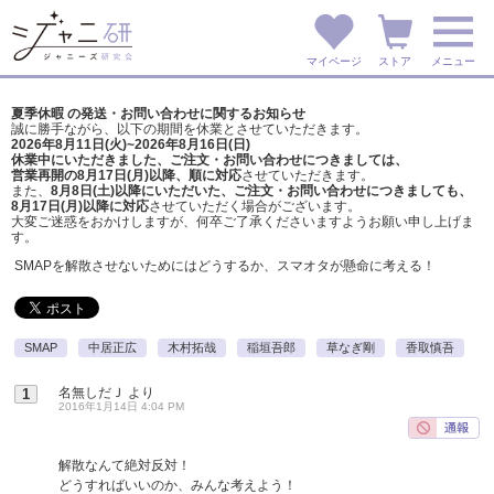
マイページ
ストア
メニュー
夏季休暇 の発送・お問い合わせに関するお知らせ
誠に勝手ながら、以下の期間を休業とさせていただきます。
2026年8月11日(火)~2026年8月16日(日)
休業中にいただきました、ご注文・お問い合わせにつきましては、
営業再開の8月17日(月)以降、順に対応
させていただきます。
また、
8月8日(土)以降にいただいた、ご注文・
お問い合わせにつきましても、
8月17日(月)以降に対応
させていただく場合がございます。
大変ご迷惑をおかけしますが、
何卒ご了承くださいますようお願い申し上げま
す。
SMAPを解散させないためにはどうするか、スマオタが懸命に考える！
SMAP
中居正広
木村拓哉
稲垣吾郎
草なぎ剛
香取慎吾
名無しだＪ
より
1
2016年1月14日 4:04 PM
解散なんて絶対反対！
どうすればいいのか、みんな考えよう！