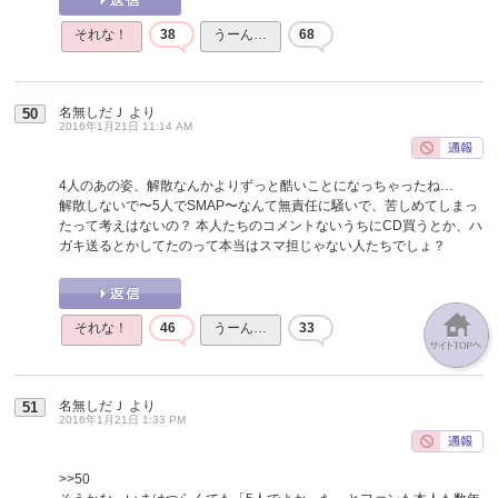
それな！
38
うーん…
68
名無しだＪ
より
50
2016年1月21日 11:14 AM
4人のあの姿、解散なんかよりずっと酷いことになっちゃったね…
解散しないで〜5人でSMAP〜なんて無責任に騒いで、苦しめてしまっ
たって考えはないの？ 本人たちのコメントないうちにCD買うとか、ハ
ガキ送るとかしてたのって本当はスマ担じゃない人たちでしょ？
それな！
46
うーん…
33
名無しだＪ
より
51
2016年1月21日 1:33 PM
>>50