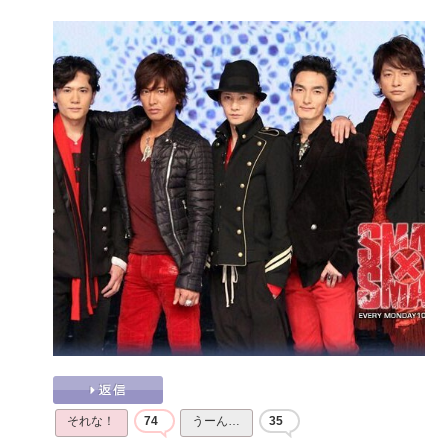
それな！
74
うーん…
35