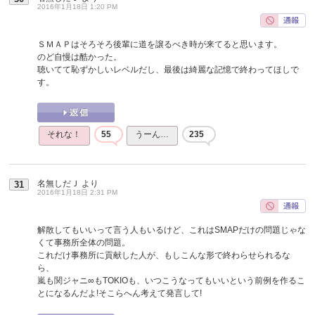
2016年1月18日 1:20 PM
ＳＭＡＰはそろそろ後輩に道を譲るべき時が来てると思います。
のど自慢は酷かった。
聴いてて恥ずかしいレベルだし、最後は綺麗な記憶で終わってほしで
す。
それな！
55
うーん…
235
名無しだＪ
より
31
2016年1月18日 2:31 PM
解散してもいいって言う人もいるけど、これはSMAPだけの問題じゃな
くて事務所全体の問題。
これだけ事務所に貢献した人が、もしこんな形で終わらせられるな
ら、
嵐も関ジャニ∞もTOKIOも、いつこうなってもいいという前例を作るこ
とになるんだよ!そこらへん考えて発言して!