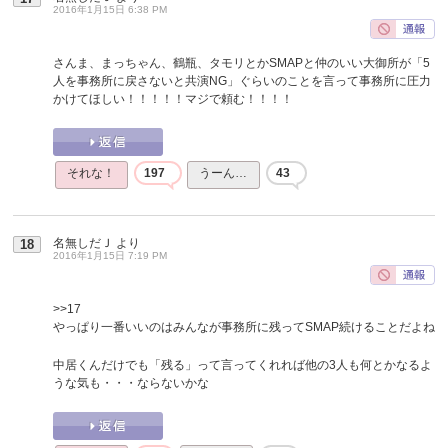
2016年1月15日 6:38 PM
さんま、まっちゃん、鶴瓶、タモリとかSMAPと仲のいい大御所が「5
人を事務所に戻さないと共演NG」ぐらいのことを言って事務所に圧力
かけてほしい！！！！！マジで頼む！！！！
それな！
197
うーん…
43
名無しだＪ
より
18
2016年1月15日 7:19 PM
>>17
やっぱり一番いいのはみんなが事務所に残ってSMAP続けることだよね
中居くんだけでも「残る」って言ってくれれば他の3人も何とかなるよ
うな気も・・・ならないかな