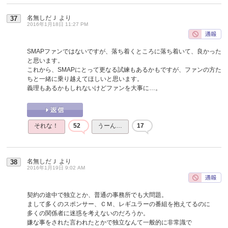
名無しだＪ
より
37
2016年1月18日 11:27 PM
SMAPファンではないですが、落ち着くところに落ち着いて、良かった
と思います。
これから、SMAPにとって更なる試練もあるかもですが、ファンの方た
ちと一緒に乗り越えてほしいと思います。
義理もあるかもしれないけどファンを大事に…。
それな！
52
うーん…
17
名無しだＪ
より
38
2016年1月19日 9:02 AM
契約の途中で独立とか、普通の事務所でも大問題。
まして多くのスポンサー、ＣＭ、レギユラーの番組を抱えてるのに
多くの関係者に迷惑を考えないのだろうか。
嫌な事をされた言われたとかで独立なんて一般的に非常識で