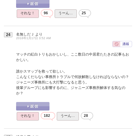
それな！
96
うーん…
25
名無しだＪ
より
24
2016年1月17日 3:52 AM
マッチの紅白トリもおかしいし、ここ数日の中居君たたきの記事もお
かしい。
誰かスマップを救って欲しい。
こんなくだらない事務所トラブルで何故解散しなければならないの？
ジャニーズ事務所にも大打撃になると思う。
後輩グループにも影響するのに、ジャニーズ事務所解体する気なの
か？
それな！
182
うーん…
28