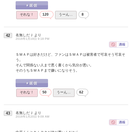
それな！
120
うーん…
8
名無しだＪ
より
42
2016年1月19日 9:18 PM
ＳＭＡＰは好きだけど、ファンはＳＭＡＰは被害者で可哀そう可哀そ
う。
そんで関係ない人まで悪く書くから気分が悪い。
そのうちＳＭＡＰまで嫌いになりそう。
それな！
50
うーん…
62
名無しだＪ
より
43
2016年1月20日 9:09 AM