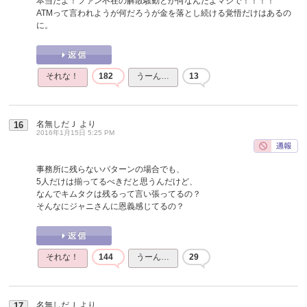
本当だよ！ファン不在の解散騒動とか何なんだよマジで！！！！
ATMって言われようが何だろうが金を落とし続ける覚悟だけはあるの
に。
それな！
182
うーん…
13
名無しだＪ
より
16
2016年1月15日 5:25 PM
事務所に残らないパターンの場合でも、
5人だけは揃ってるべきだと思うんだけど、
なんでキムタクは残るって言い張ってるの？
そんなにジャニさんに恩義感じてるの？
それな！
144
うーん…
29
名無しだＪ
より
17