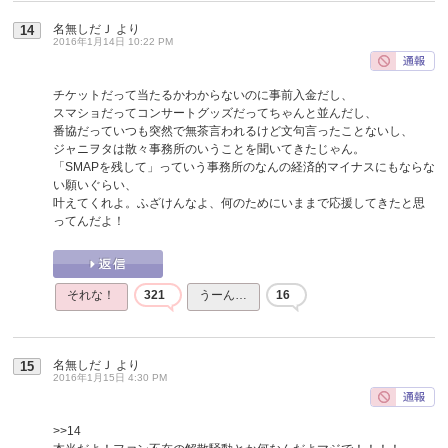
名無しだＪ
より
14
2016年1月14日 10:22 PM
チケットだって当たるかわからないのに事前入金だし、
スマショだってコンサートグッズだってちゃんと並んだし、
番協だっていつも突然で無茶言われるけど文句言ったことないし、
ジャニヲタは散々事務所のいうことを聞いてきたじゃん。
「SMAPを残して」っていう事務所のなんの経済的マイナスにもならな
い願いぐらい、
叶えてくれよ。ふざけんなよ、何のためにいままで応援してきたと思
ってんだよ！
それな！
321
うーん…
16
名無しだＪ
より
15
2016年1月15日 4:30 PM
>>14