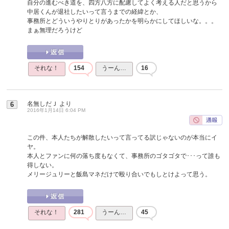
自分の進むべき道を、四方八方に配慮してよく考える人だと思うから
中居くんが退社したいって言うまでの経緯とか、
事務所とどういうやりとりがあったかを明らかにしてほしいな。。。
まぁ無理だろうけど
それな！
154
うーん…
16
名無しだＪ
より
6
2016年1月14日 6:04 PM
この件、本人たちが解散したいって言ってる訳じゃないのが本当にイ
ヤ。
本人とファンに何の落ち度もなくて、事務所のゴタゴタで･･･って誰も
得しない。
メリージュリーと飯島マネだけで殴り合いでもしとけよって思う。
それな！
281
うーん…
45