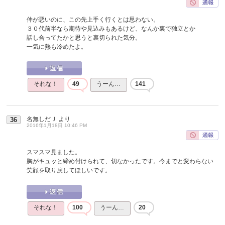
仲が悪いのに、この先上手く行くとは思わない。
３０代前半なら期待や見込みもあるけど、なんか裏で独立とか
話し合ってたかと思うと裏切られた気分。
一気に熱も冷めたよ。
それな！
49
うーん…
141
名無しだＪ
より
36
2016年1月18日 10:46 PM
スマスマ見ました。
胸がキュッと締め付けられて、切なかったです。今までと変わらない
笑顔を取り戻してほしいです。
それな！
100
うーん…
20