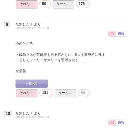
それな！
50
うーん…
178
名無しだＪ
より
9
2016年1月14日 7:18 PM
今のところ
・飯島マネが芸能界を去る代わりに、5人を事務所に残す
・そしてジュリーがメリーを引退させる
が最善
それな！
181
うーん…
44
名無しだＪ
より
10
2016年1月14日 7:44 PM