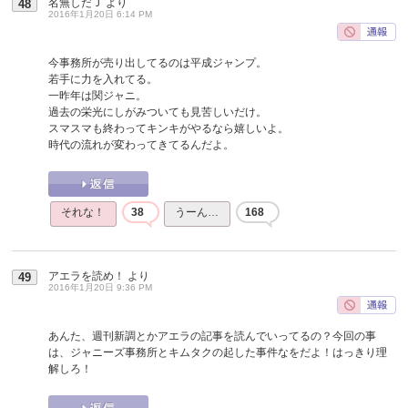
名無しだＪ
より
48
2016年1月20日 6:14 PM
今事務所が売り出してるのは平成ジャンプ。
若手に力を入れてる。
一昨年は関ジャニ。
過去の栄光にしがみついても見苦しいだけ。
スマスマも終わってキンキがやるなら嬉しいよ。
時代の流れが変わってきてるんだよ。
それな！
38
うーん…
168
アエラを読め！
より
49
2016年1月20日 9:36 PM
あんた、週刊新調とかアエラの記事を読んでいってるの？今回の事
は、ジャニーズ事務所とキムタクの起した事件なをだよ！はっきり理
解しろ！