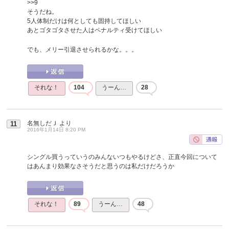
>>9
そうだね。
5人体制だけは何としても固持してほしい
あとゴタゴタさせた人はペナルティ受けてほしい
でも、メリー引退させられるかな。。。
それな！
104
うーん…
28
名無しだＪ
より
11
2016年1月14日 8:20 PM
シングル買うっていうのみんないつもやるけどさ、正直今回について
はあんまり効果なさそうだと思うのは私だけだろうか
それな！
89
うーん…
48