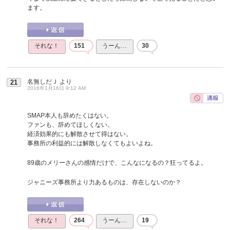
ます。
それな！
151
うーん…
30
名無しだＪ
より
21
2016年1月16日 9:12 AM
SMAP本人も辞めたくはない。
ファンも、辞めてほしくない。
経済効果的にも解散させて得はない。
事務所の利益的には解散しなくてもよいよね。
89歳のメリーさんの感情だけで、こんなになるの？狂ってるよ。
ジャニーズ事務所より力あるものは、存在しないのか？
それな！
264
うーん…
19