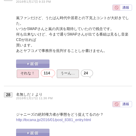
2016年1月17日 9:33 PM
嵐ファンだけど、うたばん時代中居君との下克上コントが大好きでし
た。
いつかSMAPさんと嵐の共演を期待していたので残念です。
何も出来ないけど、今まで通りSMAPさんが出てる番組は見るし音楽
CDが出れば
買います。
あとヤフコメで事務所を批判することしか書けません。
それな！
114
うーん…
24
名無しだＪ
より
28
2016年1月17日 11:36 PM
ジャニーズの絶対権力者が事態をどう捉えてるのか？
http://tocana.jp/2016/01/post_8381_entry.html