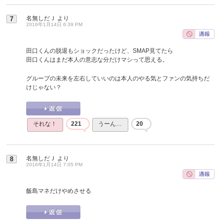
名無しだＪ
より
7
2016年1月14日 6:39 PM
田口くんの脱退もショックだったけど、SMAP見てたら
田口くんはまだ本人の意志な分だけマシって思える。
グループの未来を左右していいのは本人のやる気とファンの気持ちだ
けじゃない？
それな！
221
うーん…
20
名無しだＪ
より
8
2016年1月14日 7:05 PM
飯島マネだけやめさせる