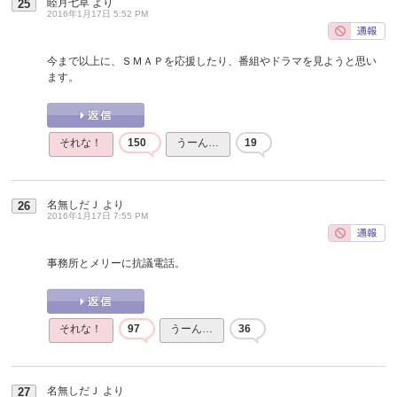
睦月七草
より
25
2016年1月17日 5:52 PM
今まで以上に、ＳＭＡＰを応援したり、番組やドラマを見ようと思い
ます。
それな！
150
うーん…
19
名無しだＪ
より
26
2016年1月17日 7:55 PM
事務所とメリーに抗議電話。
それな！
97
うーん…
36
名無しだＪ
より
27