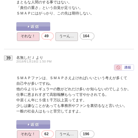
まともな人間のする事ではない。
「責任の重さ」という自覚が足りない。
ＳＭＡＰにはがっかり、この先は期待しない。
それな！
49
うーん…
164
名無しだＪ
より
39
2016年1月19日 1:50 PM
ＳＭＡＰファンは、ＳＭＡＰさえよければいいという考えが多くて
自己中が多いですね。
他のＧよりレギュラーの数がどれだけ多いか知らないのでしようか。
仕事に恵まれすぎて高額報酬もらって甘やかされてる。
中居くん年に５億１千万以上貰ってます。
少しは嫌なことがあっても事務所やファンを裏切るなと言いたい。
一般の社会人はもっと苦労してますよ。
それな！
62
うーん…
196