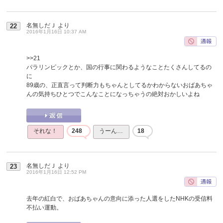
名無しだＪ
より
22
2016年1月16日 10:37 AM
>>21
パラリンピックとか、国の行事に関わるようなことたくさんしてるの
に
89歳の、正直言って判断力もちゃんとしてるかわからないおばあちゃ
んの気持ちひとつでこんなことになっちゃうの絶対おかしいよね
それな！
248
うーん…
18
名無しだＪ
より
23
2016年1月16日 12:52 PM
去年の紅白で、おばあちゃんの意向に添った人選をしたNHKの受信料
不払い運動。