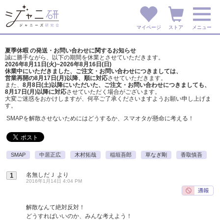
マイページ
ストア
メニュー
夏季休暇 の発送・お問い合わせに関するお知らせ
誠に勝手ながら、以下の期間を休業とさせていただきます。
2026年8月11日(火)~2026年8月16日(日)
休業中にいただきました、ご注文・お問い合わせにつきましては、
営業再開の8月17日(月)以降、順に対応
させていただきます。
また、
8月8日(土)以降にいただいた、ご注文・
お問い合わせにつきましても、
8月17日(月)以降に対応
させていただく場合がございます。
大変ご迷惑をおかけしますが、
何卒ご了承くださいますようお願い申し上げま
す。
SMAPを解散させないためにはどうするか、スマオタが懸命に考える！
SMAP
中居正広
木村拓哉
稲垣吾郎
草なぎ剛
香取慎吾
名無しだＪ
より
1
2016年1月14日 4:04 PM
解散なんて絶対反対！
どうすればいいのか、みんな考えよう！