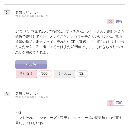
名無しだＪ
より
2
2016年1月14日 4:06 PM
1だけど、本気で思ってるのは、マッチさんがメリーさんと刺し違える
覚悟で説得してくれ！ということ。もうマッチさんいいじゃん。散々
後輩の番組に出まくって、売れないCDの宣伝して、紅白のトリまで出
たんだから。次に出てくるのはまた40周年でしょ。それならメリーの
怒りを鎮めてくれよ。
それな！
306
うーん…
32
名無しだＪ
より
3
2016年1月14日 5:26 PM
>>2
ホントそれ。「ジャニーズの帝王」「ジャニーズの長男坊」の仕事を
果たしてほしいわ