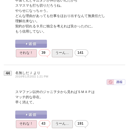
中居くんとキムタクが仲が悪いんだから
スマスマも打ち切りだろうね。
やらせになっちゃう。
どんな理由があっても仕事をほおり出すなんて無責任だし
理解出来ない。
契約が切れる９月に独立を考えれば良かったのに。
もう信用してない。
それな！
39
うーん…
141
名無しだＪ
より
44
2016年1月20日 1:21 PM
スマファン以外のジャニヲタから見ればＳＭＡＰは
マッチ的な存在。
早く消えて。
それな！
43
うーん…
191