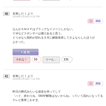
名無しだＪ
より
40
2016年1月19日 4:32 PM
なんかＳＭＡＰはブラックなイメージしかない。
ＣＭなどスポンサーは避けあると思う。
どうせなら契約が切れる９月に解散発表してさよならしたほうが
よかった。
それな！
53
うーん…
131
名無しだＪ
より
41
2016年1月19日 7:12 PM
昨日の葬式みたいな放送を持ってして
「ハイ、終わりね、SMAP解散はないからね」っていう流れになってる
テレビ業界こわすぎ。