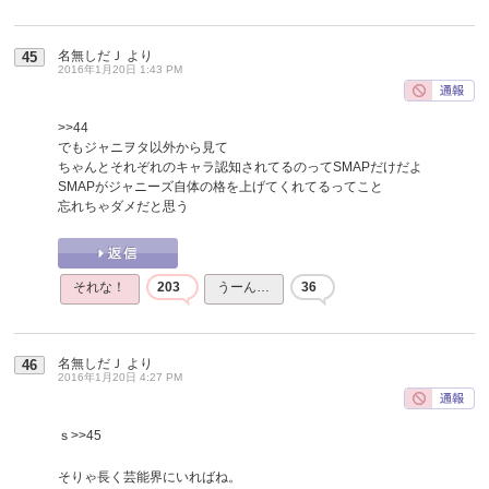
名無しだＪ
より
45
2016年1月20日 1:43 PM
>>44
でもジャニヲタ以外から見て
ちゃんとそれぞれのキャラ認知されてるのってSMAPだけだよ
SMAPがジャニーズ自体の格を上げてくれてるってこと
忘れちゃダメだと思う
それな！
203
うーん…
36
名無しだＪ
より
46
2016年1月20日 4:27 PM
ｓ
>>45
そりゃ長く芸能界にいればね。