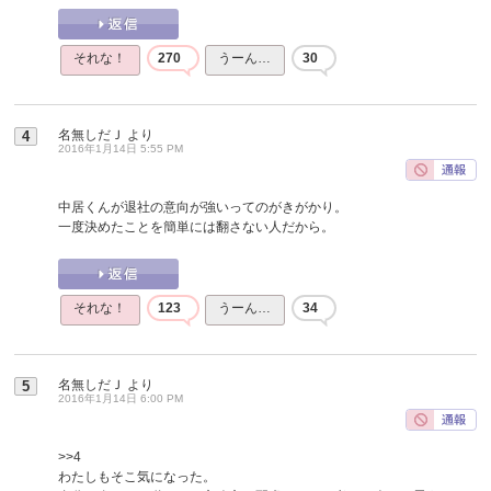
それな！
270
うーん…
30
名無しだＪ
より
4
2016年1月14日 5:55 PM
中居くんが退社の意向が強いってのがきがかり。
一度決めたことを簡単には翻さない人だから。
それな！
123
うーん…
34
名無しだＪ
より
5
2016年1月14日 6:00 PM
>>4
わたしもそこ気になった。