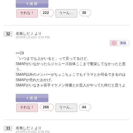
それな！
222
うーん…
38
名無しだＪ
より
32
2016年1月18日 3:35 PM
>>29
「いつまでも上がいると」って言ってるけど、
SMAPがいなかったらジャニーズ自体ここまで繁栄してなかったと思
う。
SMAP以外のメンバーがちょこちょこでもドラマとか司会できるのは
SMAPが売れたおかげ。
SMAPがいなきゃ若手イケメン俳優とか芸人がやってた枠だと思うよ
それな！
266
うーん…
44
名無しだＪ
より
33
2016年1月18日 6:56 PM