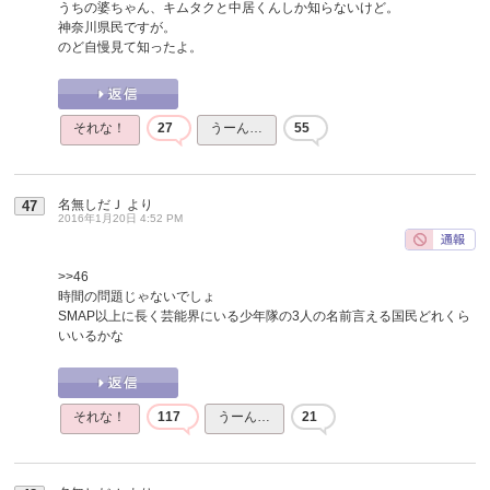
うちの婆ちゃん、キムタクと中居くんしか知らないけど。
神奈川県民ですが。
のど自慢見て知ったよ。
それな！
27
うーん…
55
名無しだＪ
より
47
2016年1月20日 4:52 PM
>>46
時間の問題じゃないでしょ
SMAP以上に長く芸能界にいる少年隊の3人の名前言える国民どれくら
いいるかな
それな！
117
うーん…
21