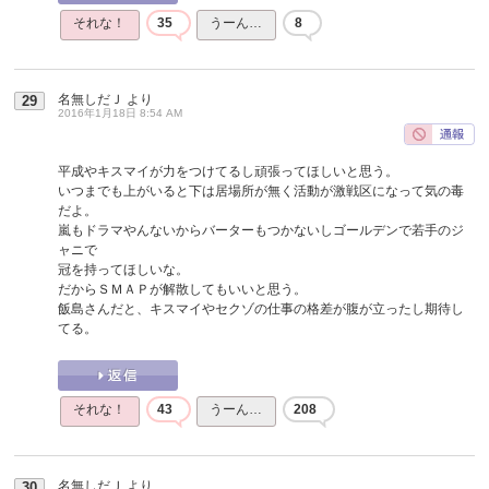
それな！
35
うーん…
8
名無しだＪ
より
29
2016年1月18日 8:54 AM
平成やキスマイが力をつけてるし頑張ってほしいと思う。
いつまでも上がいると下は居場所が無く活動が激戦区になって気の毒
だよ。
嵐もドラマやんないからバーターもつかないしゴールデンで若手のジ
ャニで
冠を持ってほしいな。
だからＳＭＡＰが解散してもいいと思う。
飯島さんだと、キスマイやセクゾの仕事の格差が腹が立ったし期待し
てる。
それな！
43
うーん…
208
名無しだＪ
より
30