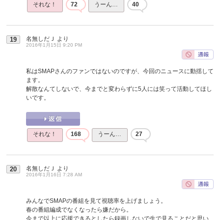
それな！
72
うーん…
40
名無しだＪ
より
19
2016年1月15日 9:20 PM
私はSMAPさんのファンではないのですが、今回のニュースに動揺して
ます。
解散なんてしないで、今までと変わらずに5人には笑って活動してほし
いです。
それな！
168
うーん…
27
名無しだＪ
より
20
2016年1月16日 7:28 AM
みんなでSMAPの番組を見て視聴率を上げましょう。
春の番組編成でなくなったら嫌だから。
今まで以上に応援できるとしたら録画しないで生で見ることだと思い