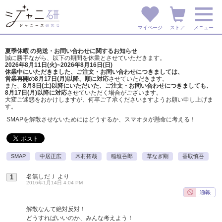
マイページ
ストア
メニュー
夏季休暇 の発送・お問い合わせに関するお知らせ
誠に勝手ながら、以下の期間を休業とさせていただきます。
2026年8月11日(火)~2026年8月16日(日)
休業中にいただきました、ご注文・お問い合わせにつきましては、
営業再開の8月17日(月)以降、順に対応
させていただきます。
また、
8月8日(土)以降にいただいた、ご注文・
お問い合わせにつきましても、
8月17日(月)以降に対応
させていただく場合がございます。
大変ご迷惑をおかけしますが、
何卒ご了承くださいますようお願い申し上げま
す。
SMAPを解散させないためにはどうするか、スマオタが懸命に考える！
SMAP
中居正広
木村拓哉
稲垣吾郎
草なぎ剛
香取慎吾
名無しだＪ
より
1
2016年1月14日 4:04 PM
解散なんて絶対反対！
どうすればいいのか、みんな考えよう！