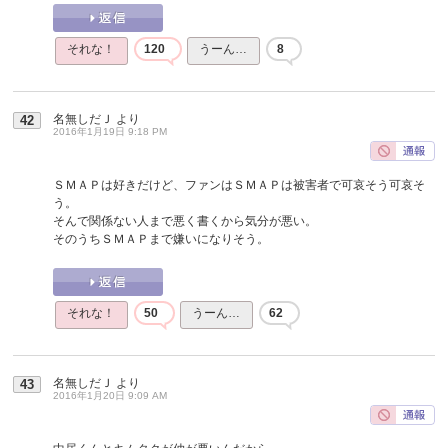
それな！
120
うーん…
8
名無しだＪ
より
42
2016年1月19日 9:18 PM
ＳＭＡＰは好きだけど、ファンはＳＭＡＰは被害者で可哀そう可哀そ
う。
そんで関係ない人まで悪く書くから気分が悪い。
そのうちＳＭＡＰまで嫌いになりそう。
それな！
50
うーん…
62
名無しだＪ
より
43
2016年1月20日 9:09 AM