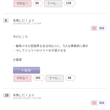
それな！
50
うーん…
178
名無しだＪ
より
9
2016年1月14日 7:18 PM
今のところ
・飯島マネが芸能界を去る代わりに、5人を事務所に残す
・そしてジュリーがメリーを引退させる
が最善
それな！
181
うーん…
44
名無しだＪ
より
10
2016年1月14日 7:44 PM