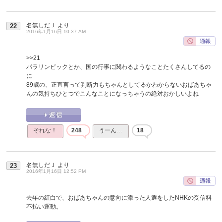
名無しだＪ
より
22
2016年1月16日 10:37 AM
>>21
パラリンピックとか、国の行事に関わるようなことたくさんしてるの
に
89歳の、正直言って判断力もちゃんとしてるかわからないおばあちゃ
んの気持ちひとつでこんなことになっちゃうの絶対おかしいよね
それな！
248
うーん…
18
名無しだＪ
より
23
2016年1月16日 12:52 PM
去年の紅白で、おばあちゃんの意向に添った人選をしたNHKの受信料
不払い運動。