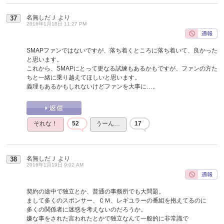
名無しだＪ
より
37
2016年1月18日 11:27 PM
SMAPファンではないですが、落ち着くところに落ち着いて、良かった
と思います。
これから、SMAPにとって更なる試練もあるかもですが、ファンの方た
ちと一緒に乗り越えてほしいと思います。
義理もあるかもしれないけどファンを大事に…。
それな！
52
うーん…
17
名無しだＪ
より
38
2016年1月19日 9:02 AM
契約の途中で独立とか、普通の事務所でも大問題。
まして多くのスポンサー、ＣＭ、レギユラーの番組を抱えてるのに
多くの関係者に迷惑を考えないのだろうか。
嫌な事をされた言われたとかで独立なんて一般的に非常識で