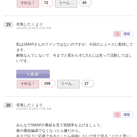
それな！
72
うーん…
40
名無しだＪ
より
19
2016年1月15日 9:20 PM
私はSMAPさんのファンではないのですが、今回のニュースに動揺して
ます。
解散なんてしないで、今までと変わらずに5人には笑って活動してほし
いです。
それな！
168
うーん…
27
名無しだＪ
より
20
2016年1月16日 7:28 AM
みんなでSMAPの番組を見て視聴率を上げましょう。
春の番組編成でなくなったら嫌だから。
今まで以上に応援できるとしたら録画しないで生で見ることだと思い