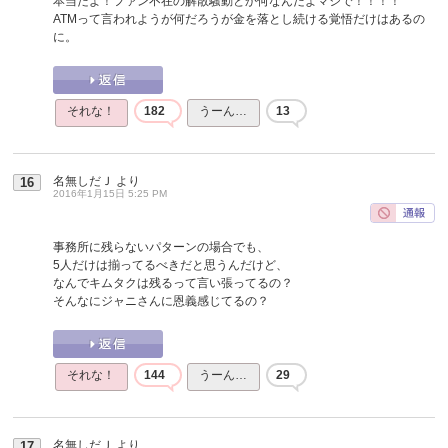
本当だよ！ファン不在の解散騒動とか何なんだよマジで！！！！
ATMって言われようが何だろうが金を落とし続ける覚悟だけはあるの
に。
それな！
182
うーん…
13
名無しだＪ
より
16
2016年1月15日 5:25 PM
事務所に残らないパターンの場合でも、
5人だけは揃ってるべきだと思うんだけど、
なんでキムタクは残るって言い張ってるの？
そんなにジャニさんに恩義感じてるの？
それな！
144
うーん…
29
名無しだＪ
より
17