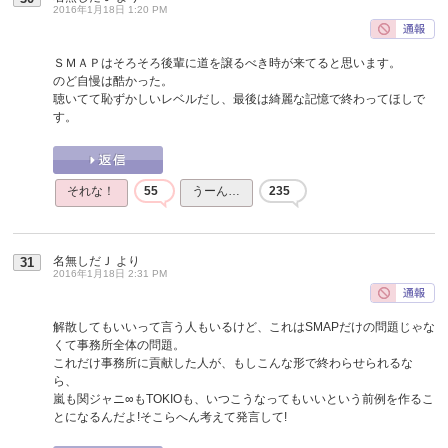
2016年1月18日 1:20 PM
ＳＭＡＰはそろそろ後輩に道を譲るべき時が来てると思います。
のど自慢は酷かった。
聴いてて恥ずかしいレベルだし、最後は綺麗な記憶で終わってほしで
す。
それな！
55
うーん…
235
名無しだＪ
より
31
2016年1月18日 2:31 PM
解散してもいいって言う人もいるけど、これはSMAPだけの問題じゃな
くて事務所全体の問題。
これだけ事務所に貢献した人が、もしこんな形で終わらせられるな
ら、
嵐も関ジャニ∞もTOKIOも、いつこうなってもいいという前例を作るこ
とになるんだよ!そこらへん考えて発言して!