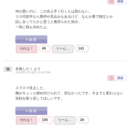
仲が悪いのに、この先上手く行くとは思わない。
３０代前半なら期待や見込みもあるけど、なんか裏で独立とか
話し合ってたかと思うと裏切られた気分。
一気に熱も冷めたよ。
それな！
49
うーん…
141
名無しだＪ
より
36
2016年1月18日 10:46 PM
スマスマ見ました。
胸がキュッと締め付けられて、切なかったです。今までと変わらない
笑顔を取り戻してほしいです。
それな！
100
うーん…
20