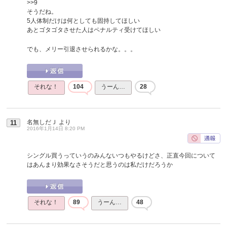
>>9
そうだね。
5人体制だけは何としても固持してほしい
あとゴタゴタさせた人はペナルティ受けてほしい
でも、メリー引退させられるかな。。。
それな！
104
うーん…
28
名無しだＪ
より
11
2016年1月14日 8:20 PM
シングル買うっていうのみんないつもやるけどさ、正直今回について
はあんまり効果なさそうだと思うのは私だけだろうか
それな！
89
うーん…
48