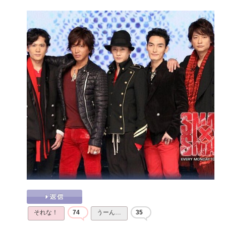
それな！
74
うーん…
35