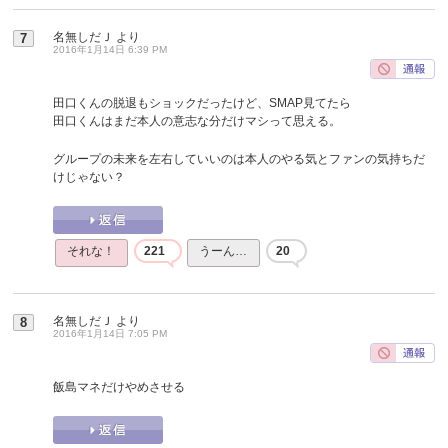
名無しだＪ
より
7
2016年1月14日 6:39 PM
田口くんの脱退もショックだったけど、SMAP見てたら
田口くんはまだ本人の意志な分だけマシって思える。
グループの未来を左右していいのは本人のやる気とファンの気持ちだ
けじゃない？
それな！
221
うーん…
20
名無しだＪ
より
8
2016年1月14日 7:05 PM
飯島マネだけやめさせる