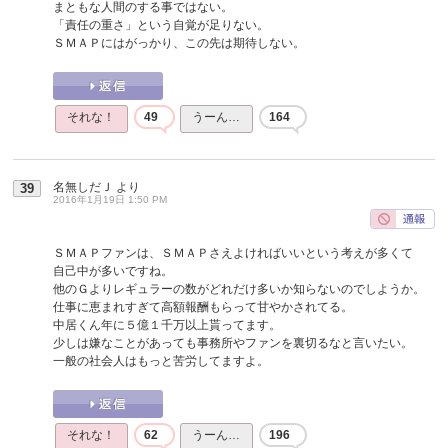
まともな人間のする事ではない。
「責任の重さ」という自覚が足りない。
ＳＭＡＰにはがっかり、この先は期待しない。
それな！
49
うーん…
164
名無しだＪ
より
39
2016年1月19日 1:50 PM
ＳＭＡＰファンは、ＳＭＡＰさえよければいいという考えが多くて
自己中が多いですね。
他のＧよりレギュラーの数がどれだけ多いか知らないのでしようか。
仕事に恵まれすぎて高額報酬もらって甘やかされてる。
中居くん年に５億１千万以上貰ってます。
少しは嫌なことがあっても事務所やファンを裏切るなと言いたい。
一般の社会人はもっと苦労してますよ。
それな！
62
うーん…
196