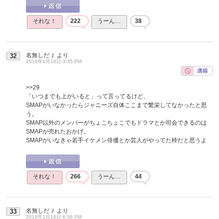
それな！
222
うーん…
38
名無しだＪ
より
32
2016年1月18日 3:35 PM
>>29
「いつまでも上がいると」って言ってるけど、
SMAPがいなかったらジャニーズ自体ここまで繁栄してなかったと思
う。
SMAP以外のメンバーがちょこちょこでもドラマとか司会できるのは
SMAPが売れたおかげ。
SMAPがいなきゃ若手イケメン俳優とか芸人がやってた枠だと思うよ
それな！
266
うーん…
44
名無しだＪ
より
33
2016年1月18日 6:56 PM