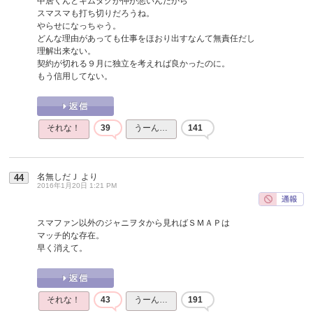
中居くんとキムタクが仲が悪いんだから
スマスマも打ち切りだろうね。
やらせになっちゃう。
どんな理由があっても仕事をほおり出すなんて無責任だし
理解出来ない。
契約が切れる９月に独立を考えれば良かったのに。
もう信用してない。
それな！
39
うーん…
141
名無しだＪ
より
44
2016年1月20日 1:21 PM
スマファン以外のジャニヲタから見ればＳＭＡＰは
マッチ的な存在。
早く消えて。
それな！
43
うーん…
191