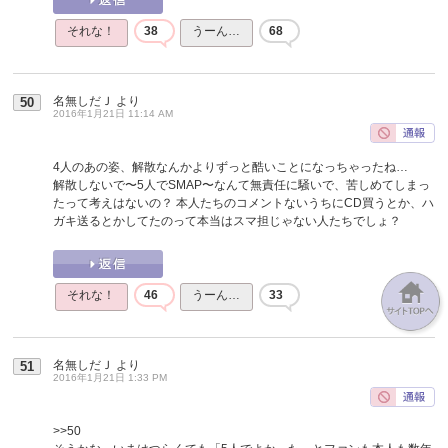
それな！
38
うーん…
68
名無しだＪ
より
50
2016年1月21日 11:14 AM
4人のあの姿、解散なんかよりずっと酷いことになっちゃったね…
解散しないで〜5人でSMAP〜なんて無責任に騒いで、苦しめてしまっ
たって考えはないの？ 本人たちのコメントないうちにCD買うとか、ハ
ガキ送るとかしてたのって本当はスマ担じゃない人たちでしょ？
それな！
46
うーん…
33
名無しだＪ
より
51
2016年1月21日 1:33 PM
>>50