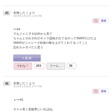
名無しだＪ
より
45
2016年1月20日 1:43 PM
>>44
でもジャニヲタ以外から見て
ちゃんとそれぞれのキャラ認知されてるのってSMAPだけだよ
SMAPがジャニーズ自体の格を上げてくれてるってこと
忘れちゃダメだと思う
それな！
203
うーん…
36
名無しだＪ
より
46
2016年1月20日 4:27 PM
ｓ
>>45
そりゃ長く芸能界にいればね。