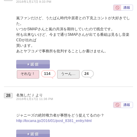
2016年1月17日 9:33 PM
嵐ファンだけど、うたばん時代中居君との下克上コントが大好きでし
た。
いつかSMAPさんと嵐の共演を期待していたので残念です。
何も出来ないけど、今まで通りSMAPさんが出てる番組は見るし音楽
CDが出れば
買います。
あとヤフコメで事務所を批判することしか書けません。
それな！
114
うーん…
24
名無しだＪ
より
28
2016年1月17日 11:36 PM
ジャニーズの絶対権力者が事態をどう捉えてるのか？
http://tocana.jp/2016/01/post_8381_entry.html