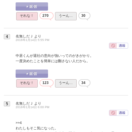
それな！
270
うーん…
30
名無しだＪ
より
4
2016年1月14日 5:55 PM
中居くんが退社の意向が強いってのがきがかり。
一度決めたことを簡単には翻さない人だから。
それな！
123
うーん…
34
名無しだＪ
より
5
2016年1月14日 6:00 PM
>>4
わたしもそこ気になった。