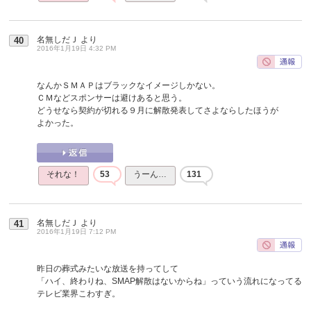
名無しだＪ
より
40
2016年1月19日 4:32 PM
なんかＳＭＡＰはブラックなイメージしかない。
ＣＭなどスポンサーは避けあると思う。
どうせなら契約が切れる９月に解散発表してさよならしたほうが
よかった。
それな！
53
うーん…
131
名無しだＪ
より
41
2016年1月19日 7:12 PM
昨日の葬式みたいな放送を持ってして
「ハイ、終わりね、SMAP解散はないからね」っていう流れになってる
テレビ業界こわすぎ。