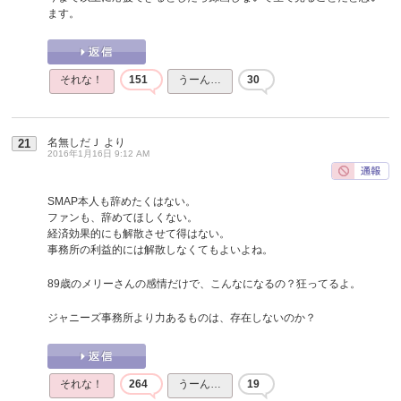
ます。
それな！
151
うーん…
30
名無しだＪ
より
21
2016年1月16日 9:12 AM
SMAP本人も辞めたくはない。
ファンも、辞めてほしくない。
経済効果的にも解散させて得はない。
事務所の利益的には解散しなくてもよいよね。
89歳のメリーさんの感情だけで、こんなになるの？狂ってるよ。
ジャニーズ事務所より力あるものは、存在しないのか？
それな！
264
うーん…
19