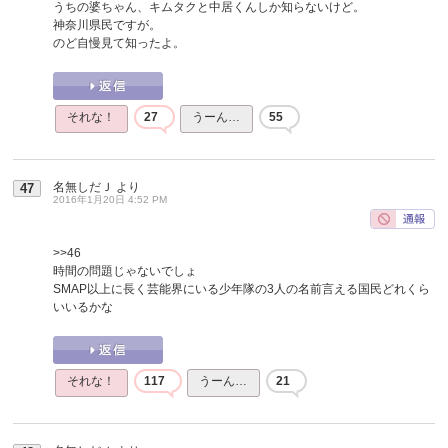
うちの婆ちゃん、キムタクと中居くんしか知らないけど。
神奈川県民ですが。
のど自慢見て知ったよ。
それな！
27
うーん…
55
名無しだＪ
より
47
2016年1月20日 4:52 PM
>>46
時間の問題じゃないでしょ
SMAP以上に長く芸能界にいる少年隊の3人の名前言える国民どれくら
いいるかな
それな！
117
うーん…
21