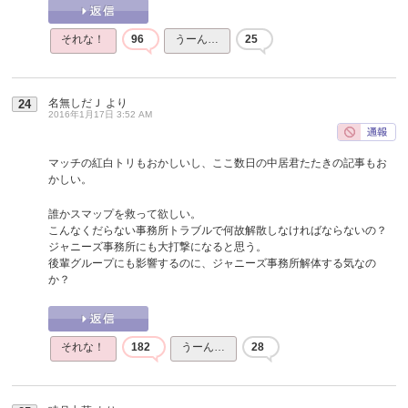
それな！
96
うーん…
25
名無しだＪ
より
24
2016年1月17日 3:52 AM
マッチの紅白トリもおかしいし、ここ数日の中居君たたきの記事もお
かしい。
誰かスマップを救って欲しい。
こんなくだらない事務所トラブルで何故解散しなければならないの？
ジャニーズ事務所にも大打撃になると思う。
後輩グループにも影響するのに、ジャニーズ事務所解体する気なの
か？
それな！
182
うーん…
28