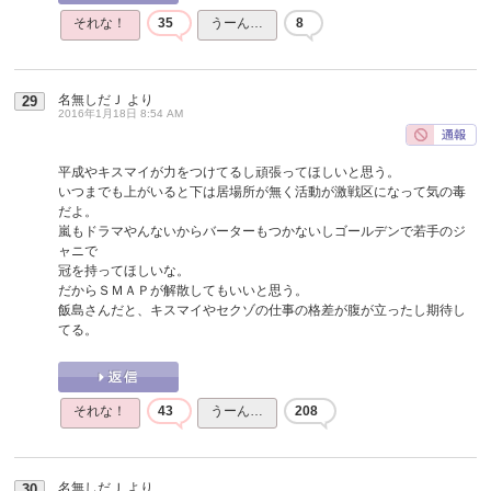
それな！
35
うーん…
8
名無しだＪ
より
29
2016年1月18日 8:54 AM
平成やキスマイが力をつけてるし頑張ってほしいと思う。
いつまでも上がいると下は居場所が無く活動が激戦区になって気の毒
だよ。
嵐もドラマやんないからバーターもつかないしゴールデンで若手のジ
ャニで
冠を持ってほしいな。
だからＳＭＡＰが解散してもいいと思う。
飯島さんだと、キスマイやセクゾの仕事の格差が腹が立ったし期待し
てる。
それな！
43
うーん…
208
名無しだＪ
より
30