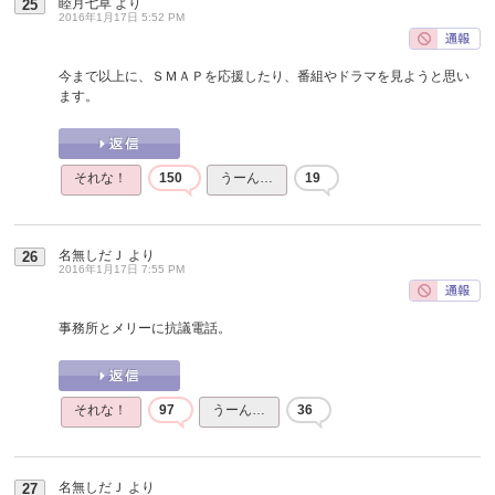
睦月七草
より
25
2016年1月17日 5:52 PM
今まで以上に、ＳＭＡＰを応援したり、番組やドラマを見ようと思い
ます。
それな！
150
うーん…
19
名無しだＪ
より
26
2016年1月17日 7:55 PM
事務所とメリーに抗議電話。
それな！
97
うーん…
36
名無しだＪ
より
27