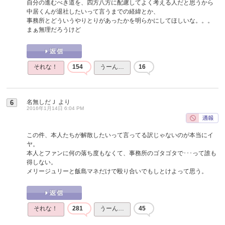
自分の進むべき道を、四方八方に配慮してよく考える人だと思うから
中居くんが退社したいって言うまでの経緯とか、
事務所とどういうやりとりがあったかを明らかにしてほしいな。。。
まぁ無理だろうけど
それな！
154
うーん…
16
名無しだＪ
より
6
2016年1月14日 6:04 PM
この件、本人たちが解散したいって言ってる訳じゃないのが本当にイ
ヤ。
本人とファンに何の落ち度もなくて、事務所のゴタゴタで･･･って誰も
得しない。
メリージュリーと飯島マネだけで殴り合いでもしとけよって思う。
それな！
281
うーん…
45