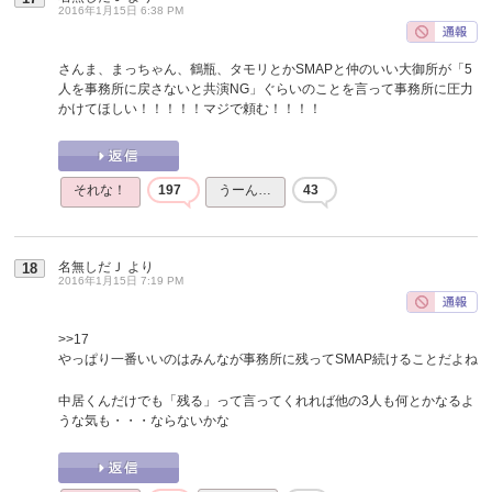
2016年1月15日 6:38 PM
さんま、まっちゃん、鶴瓶、タモリとかSMAPと仲のいい大御所が「5
人を事務所に戻さないと共演NG」ぐらいのことを言って事務所に圧力
かけてほしい！！！！！マジで頼む！！！！
それな！
197
うーん…
43
名無しだＪ
より
18
2016年1月15日 7:19 PM
>>17
やっぱり一番いいのはみんなが事務所に残ってSMAP続けることだよね
中居くんだけでも「残る」って言ってくれれば他の3人も何とかなるよ
うな気も・・・ならないかな