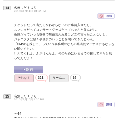
名無しだＪ
より
14
2016年1月14日 10:22 PM
チケットだって当たるかわからないのに事前入金だし、
スマショだってコンサートグッズだってちゃんと並んだし、
番協だっていつも突然で無茶言われるけど文句言ったことないし、
ジャニヲタは散々事務所のいうことを聞いてきたじゃん。
「SMAPを残して」っていう事務所のなんの経済的マイナスにもならな
い願いぐらい、
叶えてくれよ。ふざけんなよ、何のためにいままで応援してきたと思
ってんだよ！
それな！
321
うーん…
16
名無しだＪ
より
15
2016年1月15日 4:30 PM
>>14