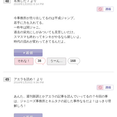
名無しだＪ
より
48
2016年1月20日 6:14 PM
今事務所が売り出してるのは平成ジャンプ。
若手に力を入れてる。
一昨年は関ジャニ。
過去の栄光にしがみついても見苦しいだけ。
スマスマも終わってキンキがやるなら嬉しいよ。
時代の流れが変わってきてるんだよ。
それな！
38
うーん…
168
アエラを読め！
より
49
2016年1月20日 9:36 PM
あんた、週刊新調とかアエラの記事を読んでいってるの？今回の事
は、ジャニーズ事務所とキムタクの起した事件なをだよ！はっきり理
解しろ！