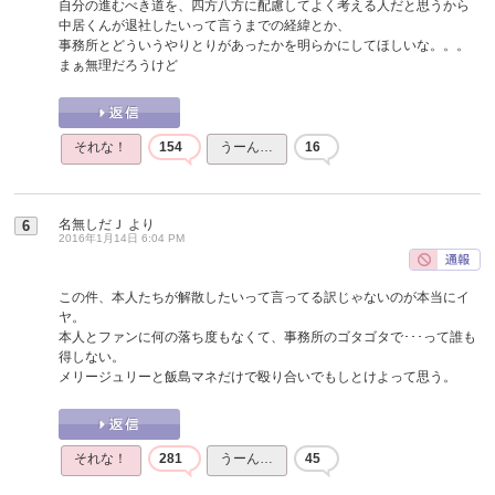
自分の進むべき道を、四方八方に配慮してよく考える人だと思うから
中居くんが退社したいって言うまでの経緯とか、
事務所とどういうやりとりがあったかを明らかにしてほしいな。。。
まぁ無理だろうけど
それな！
154
うーん…
16
名無しだＪ
より
6
2016年1月14日 6:04 PM
この件、本人たちが解散したいって言ってる訳じゃないのが本当にイ
ヤ。
本人とファンに何の落ち度もなくて、事務所のゴタゴタで･･･って誰も
得しない。
メリージュリーと飯島マネだけで殴り合いでもしとけよって思う。
それな！
281
うーん…
45