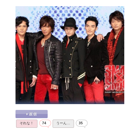
それな！
74
うーん…
35