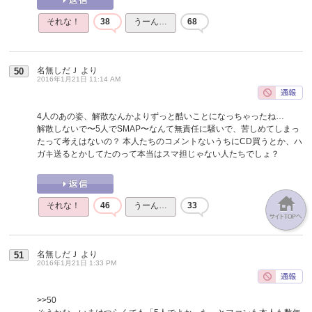
それな！
38
うーん…
68
名無しだＪ
より
50
2016年1月21日 11:14 AM
4人のあの姿、解散なんかよりずっと酷いことになっちゃったね…
解散しないで〜5人でSMAP〜なんて無責任に騒いで、苦しめてしまっ
たって考えはないの？ 本人たちのコメントないうちにCD買うとか、ハ
ガキ送るとかしてたのって本当はスマ担じゃない人たちでしょ？
それな！
46
うーん…
33
名無しだＪ
より
51
2016年1月21日 1:33 PM
>>50