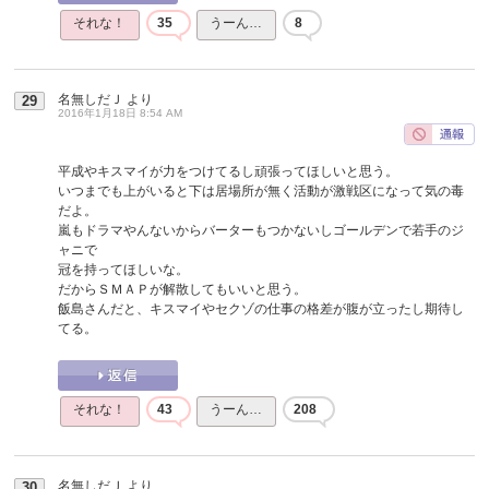
それな！
35
うーん…
8
名無しだＪ
より
29
2016年1月18日 8:54 AM
平成やキスマイが力をつけてるし頑張ってほしいと思う。
いつまでも上がいると下は居場所が無く活動が激戦区になって気の毒
だよ。
嵐もドラマやんないからバーターもつかないしゴールデンで若手のジ
ャニで
冠を持ってほしいな。
だからＳＭＡＰが解散してもいいと思う。
飯島さんだと、キスマイやセクゾの仕事の格差が腹が立ったし期待し
てる。
それな！
43
うーん…
208
名無しだＪ
より
30