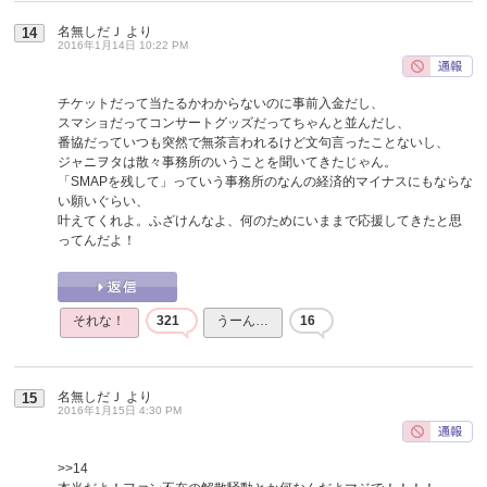
名無しだＪ
より
14
2016年1月14日 10:22 PM
チケットだって当たるかわからないのに事前入金だし、
スマショだってコンサートグッズだってちゃんと並んだし、
番協だっていつも突然で無茶言われるけど文句言ったことないし、
ジャニヲタは散々事務所のいうことを聞いてきたじゃん。
「SMAPを残して」っていう事務所のなんの経済的マイナスにもならな
い願いぐらい、
叶えてくれよ。ふざけんなよ、何のためにいままで応援してきたと思
ってんだよ！
それな！
321
うーん…
16
名無しだＪ
より
15
2016年1月15日 4:30 PM
>>14