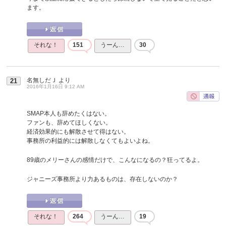
ます。
それな！
151
うーん…
30
名無しだＪ
より
21
2016年1月16日 9:12 AM
SMAP本人も辞めたくはない。
ファンも、辞めてほしくない。
経済効果的にも解散させて得はない。
事務所の利益的には解散しなくてもよいよね。
89歳のメリーさんの感情だけで、こんなになるの？狂ってるよ。
ジャニーズ事務所より力あるものは、存在しないのか？
それな！
264
うーん…
19