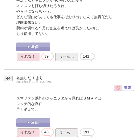
中居くんとキムタクが仲が悪いんだから
スマスマも打ち切りだろうね。
やらせになっちゃう。
どんな理由があっても仕事をほおり出すなんて無責任だし
理解出来ない。
契約が切れる９月に独立を考えれば良かったのに。
もう信用してない。
それな！
39
うーん…
141
名無しだＪ
より
44
2016年1月20日 1:21 PM
スマファン以外のジャニヲタから見ればＳＭＡＰは
マッチ的な存在。
早く消えて。
それな！
43
うーん…
191