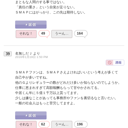
まともな人間のする事ではない。
「責任の重さ」という自覚が足りない。
ＳＭＡＰにはがっかり、この先は期待しない。
それな！
49
うーん…
164
名無しだＪ
より
39
2016年1月19日 1:50 PM
ＳＭＡＰファンは、ＳＭＡＰさえよければいいという考えが多くて
自己中が多いですね。
他のＧよりレギュラーの数がどれだけ多いか知らないのでしようか。
仕事に恵まれすぎて高額報酬もらって甘やかされてる。
中居くん年に５億１千万以上貰ってます。
少しは嫌なことがあっても事務所やファンを裏切るなと言いたい。
一般の社会人はもっと苦労してますよ。
それな！
62
うーん…
196