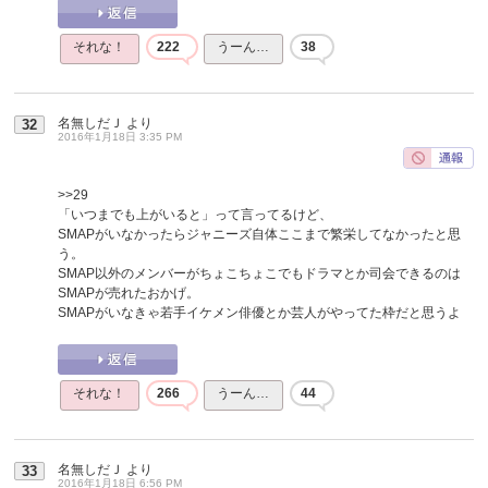
それな！
222
うーん…
38
名無しだＪ
より
32
2016年1月18日 3:35 PM
>>29
「いつまでも上がいると」って言ってるけど、
SMAPがいなかったらジャニーズ自体ここまで繁栄してなかったと思
う。
SMAP以外のメンバーがちょこちょこでもドラマとか司会できるのは
SMAPが売れたおかげ。
SMAPがいなきゃ若手イケメン俳優とか芸人がやってた枠だと思うよ
それな！
266
うーん…
44
名無しだＪ
より
33
2016年1月18日 6:56 PM