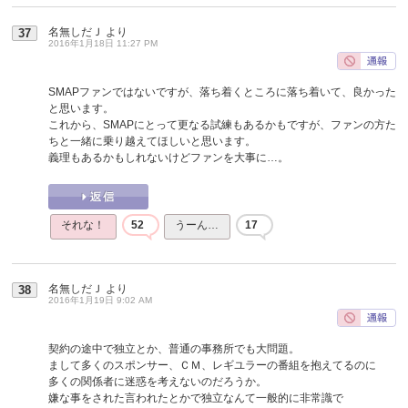
名無しだＪ
より
37
2016年1月18日 11:27 PM
SMAPファンではないですが、落ち着くところに落ち着いて、良かった
と思います。
これから、SMAPにとって更なる試練もあるかもですが、ファンの方た
ちと一緒に乗り越えてほしいと思います。
義理もあるかもしれないけどファンを大事に…。
それな！
52
うーん…
17
名無しだＪ
より
38
2016年1月19日 9:02 AM
契約の途中で独立とか、普通の事務所でも大問題。
まして多くのスポンサー、ＣＭ、レギユラーの番組を抱えてるのに
多くの関係者に迷惑を考えないのだろうか。
嫌な事をされた言われたとかで独立なんて一般的に非常識で