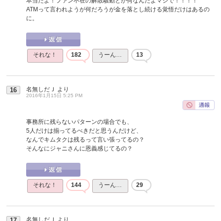
本当だよ！ファン不在の解散騒動とか何なんだよマジで！！！！
ATMって言われようが何だろうが金を落とし続ける覚悟だけはあるの
に。
それな！
182
うーん…
13
名無しだＪ
より
16
2016年1月15日 5:25 PM
事務所に残らないパターンの場合でも、
5人だけは揃ってるべきだと思うんだけど、
なんでキムタクは残るって言い張ってるの？
そんなにジャニさんに恩義感じてるの？
それな！
144
うーん…
29
名無しだＪ
より
17