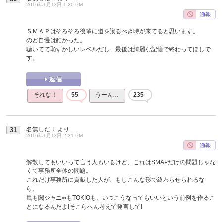
2016年1月18日 1:20 PM
ＳＭＡＰはそろそろ後輩に道を譲るべき時が来てると思います。
のど自慢は酷かった。
聴いてて恥ずかしいレベルだし、最後は綺麗な記憶で終わってほしで
す。
それな！
55
うーん…
235
名無しだＪ
より
31
2016年1月18日 2:31 PM
解散してもいいって言う人もいるけど、これはSMAPだけの問題じゃな
くて事務所全体の問題。
これだけ事務所に貢献した人が、もしこんな形で終わらせられるな
ら、
嵐も関ジャニ∞もTOKIOも、いつこうなってもいいという前例を作るこ
とになるんだよ!そこらへん考えて発言して!