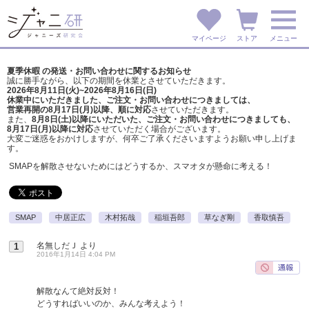
マイページ
ストア
メニュー
夏季休暇 の発送・お問い合わせに関するお知らせ
誠に勝手ながら、以下の期間を休業とさせていただきます。
2026年8月11日(火)~2026年8月16日(日)
休業中にいただきました、ご注文・お問い合わせにつきましては、
営業再開の8月17日(月)以降、順に対応
させていただきます。
また、
8月8日(土)以降にいただいた、ご注文・
お問い合わせにつきましても、
8月17日(月)以降に対応
させていただく場合がございます。
大変ご迷惑をおかけしますが、
何卒ご了承くださいますようお願い申し上げま
す。
SMAPを解散させないためにはどうするか、スマオタが懸命に考える！
SMAP
中居正広
木村拓哉
稲垣吾郎
草なぎ剛
香取慎吾
名無しだＪ
より
1
2016年1月14日 4:04 PM
解散なんて絶対反対！
どうすればいいのか、みんな考えよう！