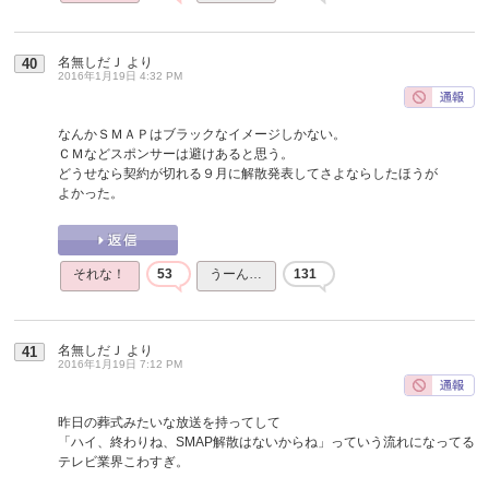
名無しだＪ
より
40
2016年1月19日 4:32 PM
なんかＳＭＡＰはブラックなイメージしかない。
ＣＭなどスポンサーは避けあると思う。
どうせなら契約が切れる９月に解散発表してさよならしたほうが
よかった。
それな！
53
うーん…
131
名無しだＪ
より
41
2016年1月19日 7:12 PM
昨日の葬式みたいな放送を持ってして
「ハイ、終わりね、SMAP解散はないからね」っていう流れになってる
テレビ業界こわすぎ。