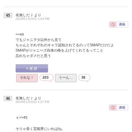
名無しだＪ
より
45
2016年1月20日 1:43 PM
>>44
でもジャニヲタ以外から見て
ちゃんとそれぞれのキャラ認知されてるのってSMAPだけだよ
SMAPがジャニーズ自体の格を上げてくれてるってこと
忘れちゃダメだと思う
それな！
203
うーん…
36
名無しだＪ
より
46
2016年1月20日 4:27 PM
ｓ
>>45
そりゃ長く芸能界にいればね。