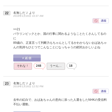
名無しだＪ
より
22
2016年1月16日 10:37 AM
>>21
パラリンピックとか、国の行事に関わるようなことたくさんしてるの
に
89歳の、正直言って判断力もちゃんとしてるかわからないおばあちゃ
んの気持ちひとつでこんなことになっちゃうの絶対おかしいよね
それな！
248
うーん…
18
名無しだＪ
より
23
2016年1月16日 12:52 PM
去年の紅白で、おばあちゃんの意向に添った人選をしたNHKの受信料
不払い運動。