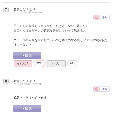
名無しだＪ
より
7
2016年1月14日 6:39 PM
田口くんの脱退もショックだったけど、SMAP見てたら
田口くんはまだ本人の意志な分だけマシって思える。
グループの未来を左右していいのは本人のやる気とファンの気持ちだ
けじゃない？
それな！
221
うーん…
20
名無しだＪ
より
8
2016年1月14日 7:05 PM
飯島マネだけやめさせる