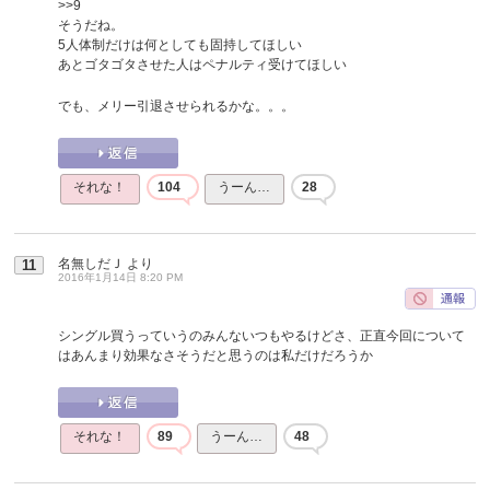
>>9
そうだね。
5人体制だけは何としても固持してほしい
あとゴタゴタさせた人はペナルティ受けてほしい
でも、メリー引退させられるかな。。。
それな！
104
うーん…
28
名無しだＪ
より
11
2016年1月14日 8:20 PM
シングル買うっていうのみんないつもやるけどさ、正直今回について
はあんまり効果なさそうだと思うのは私だけだろうか
それな！
89
うーん…
48