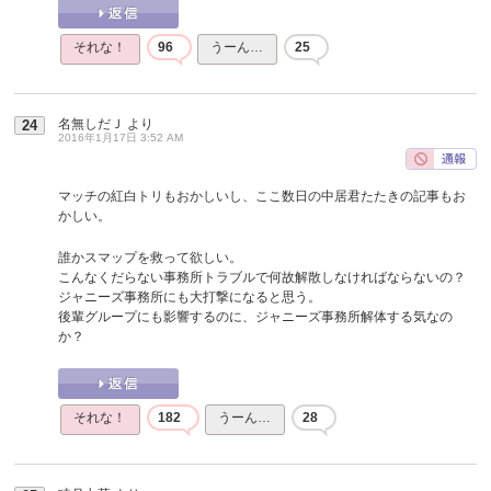
それな！
96
うーん…
25
名無しだＪ
より
24
2016年1月17日 3:52 AM
マッチの紅白トリもおかしいし、ここ数日の中居君たたきの記事もお
かしい。
誰かスマップを救って欲しい。
こんなくだらない事務所トラブルで何故解散しなければならないの？
ジャニーズ事務所にも大打撃になると思う。
後輩グループにも影響するのに、ジャニーズ事務所解体する気なの
か？
それな！
182
うーん…
28