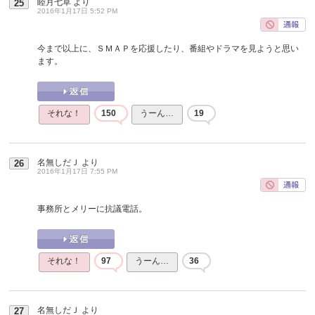
睦月七草
より
25
2016年1月17日 5:52 PM
今まで以上に、ＳＭＡＰを応援したり、番組やドラマを見ようと思い
ます。
それな！
150
うーん…
19
名無しだＪ
より
26
2016年1月17日 7:55 PM
事務所とメリーに抗議電話。
それな！
97
うーん…
36
名無しだＪ
より
27