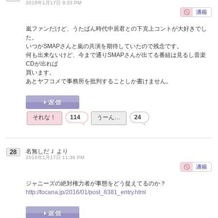
2016年1月17日 9:33 PM
嵐ファンだけど、うたばん時代中居君との下克上コントが大好きでし
た。
いつかSMAPさんと嵐の共演を期待していたので残念です。
何も出来ないけど、今まで通りSMAPさんが出てる番組は見るし音楽
CDが出れば
買います。
あとヤフコメで事務所を批判することしか書けません。
それな！
114
うーん…
24
名無しだＪ
より
28
2016年1月17日 11:36 PM
ジャニーズの絶対権力者が事態をどう捉えてるのか？
http://tocana.jp/2016/01/post_8381_entry.html