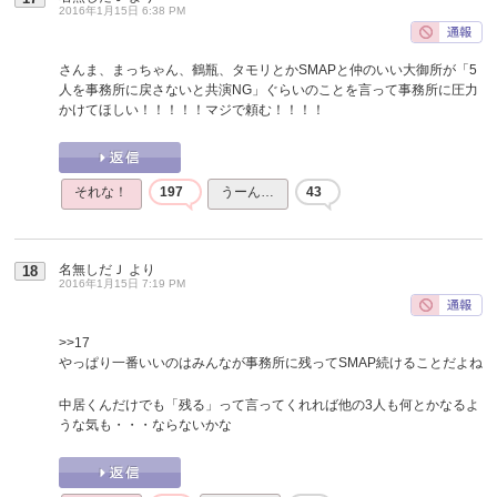
2016年1月15日 6:38 PM
さんま、まっちゃん、鶴瓶、タモリとかSMAPと仲のいい大御所が「5
人を事務所に戻さないと共演NG」ぐらいのことを言って事務所に圧力
かけてほしい！！！！！マジで頼む！！！！
それな！
197
うーん…
43
名無しだＪ
より
18
2016年1月15日 7:19 PM
>>17
やっぱり一番いいのはみんなが事務所に残ってSMAP続けることだよね
中居くんだけでも「残る」って言ってくれれば他の3人も何とかなるよ
うな気も・・・ならないかな