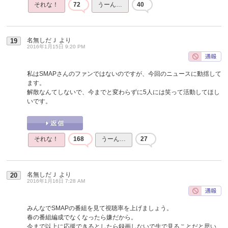
それな！
72
うーん…
40
名無しだＪ
より
19
2016年1月15日 9:20 PM
私はSMAPさんのファンではないのですが、今回のニュースに動揺して
ます。
解散なんてしないで、今までと変わらずに5人には笑って活動してほし
いです。
それな！
168
うーん…
27
名無しだＪ
より
20
2016年1月16日 7:28 AM
みんなでSMAPの番組を見て視聴率を上げましょう。
春の番組編成でなくなったら嫌だから。
今まで以上に応援できるとしたら録画しないで生で見ることだと思い