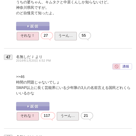
うちの婆ちゃん、キムタクと中居くんしか知らないけど。
神奈川県民ですが。
のど自慢見て知ったよ。
それな！
27
うーん…
55
名無しだＪ
より
47
2016年1月20日 4:52 PM
>>46
時間の問題じゃないでしょ
SMAP以上に長く芸能界にいる少年隊の3人の名前言える国民どれくら
いいるかな
それな！
117
うーん…
21