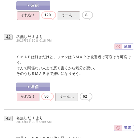
それな！
120
うーん…
8
名無しだＪ
より
42
2016年1月19日 9:18 PM
ＳＭＡＰは好きだけど、ファンはＳＭＡＰは被害者で可哀そう可哀そ
う。
そんで関係ない人まで悪く書くから気分が悪い。
そのうちＳＭＡＰまで嫌いになりそう。
それな！
50
うーん…
62
名無しだＪ
より
43
2016年1月20日 9:09 AM