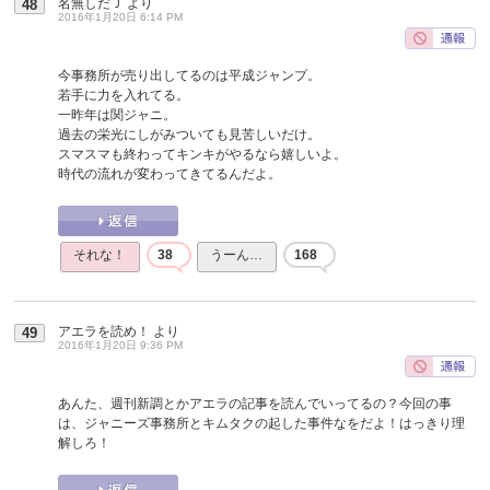
名無しだＪ
より
48
2016年1月20日 6:14 PM
今事務所が売り出してるのは平成ジャンプ。
若手に力を入れてる。
一昨年は関ジャニ。
過去の栄光にしがみついても見苦しいだけ。
スマスマも終わってキンキがやるなら嬉しいよ。
時代の流れが変わってきてるんだよ。
それな！
38
うーん…
168
アエラを読め！
より
49
2016年1月20日 9:36 PM
あんた、週刊新調とかアエラの記事を読んでいってるの？今回の事
は、ジャニーズ事務所とキムタクの起した事件なをだよ！はっきり理
解しろ！