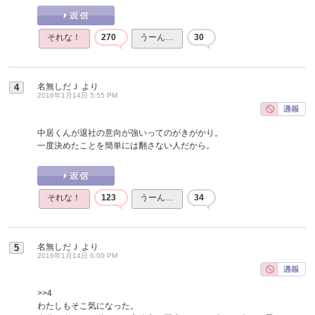
それな！
270
うーん…
30
名無しだＪ
より
4
2016年1月14日 5:55 PM
中居くんが退社の意向が強いってのがきがかり。
一度決めたことを簡単には翻さない人だから。
それな！
123
うーん…
34
名無しだＪ
より
5
2016年1月14日 6:00 PM
>>4
わたしもそこ気になった。