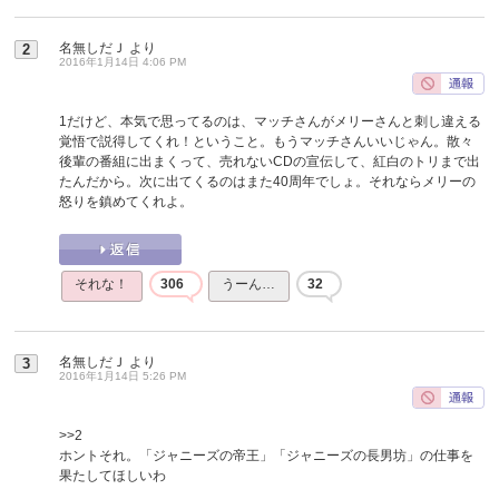
名無しだＪ
より
2
2016年1月14日 4:06 PM
1だけど、本気で思ってるのは、マッチさんがメリーさんと刺し違える
覚悟で説得してくれ！ということ。もうマッチさんいいじゃん。散々
後輩の番組に出まくって、売れないCDの宣伝して、紅白のトリまで出
たんだから。次に出てくるのはまた40周年でしょ。それならメリーの
怒りを鎮めてくれよ。
それな！
306
うーん…
32
名無しだＪ
より
3
2016年1月14日 5:26 PM
>>2
ホントそれ。「ジャニーズの帝王」「ジャニーズの長男坊」の仕事を
果たしてほしいわ