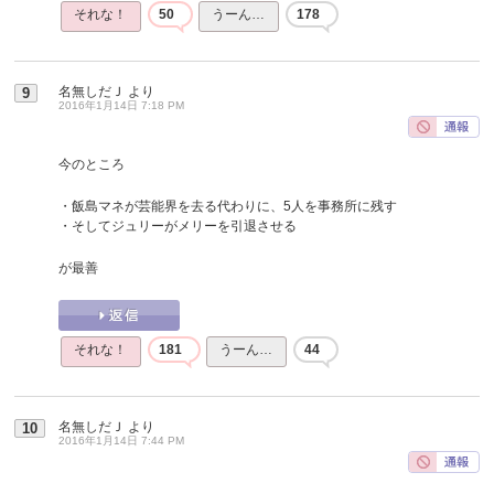
それな！
50
うーん…
178
名無しだＪ
より
9
2016年1月14日 7:18 PM
今のところ
・飯島マネが芸能界を去る代わりに、5人を事務所に残す
・そしてジュリーがメリーを引退させる
が最善
それな！
181
うーん…
44
名無しだＪ
より
10
2016年1月14日 7:44 PM