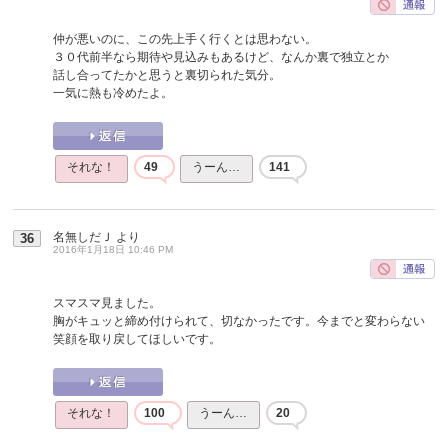
仲が悪いのに、この先上手く行くとは思わない。
３０代前半なら期待や見込みもあるけど、なんか裏で独立とか
話し合ってたかと思うと裏切られた気分。
一気に熱も冷めたよ。
それな！
49
うーん…
141
名無しだＪ
より
36
2016年1月18日 10:46 PM
スマスマ見ました。
胸がキュッと締め付けられて、切なかったです。今までと変わらない
笑顔を取り戻してほしいです。
それな！
100
うーん…
20