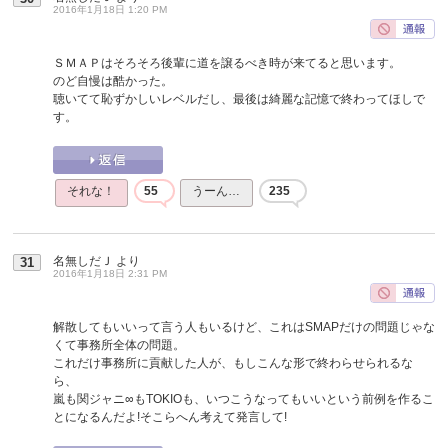
2016年1月18日 1:20 PM
ＳＭＡＰはそろそろ後輩に道を譲るべき時が来てると思います。
のど自慢は酷かった。
聴いてて恥ずかしいレベルだし、最後は綺麗な記憶で終わってほしで
す。
それな！
55
うーん…
235
名無しだＪ
より
31
2016年1月18日 2:31 PM
解散してもいいって言う人もいるけど、これはSMAPだけの問題じゃな
くて事務所全体の問題。
これだけ事務所に貢献した人が、もしこんな形で終わらせられるな
ら、
嵐も関ジャニ∞もTOKIOも、いつこうなってもいいという前例を作るこ
とになるんだよ!そこらへん考えて発言して!