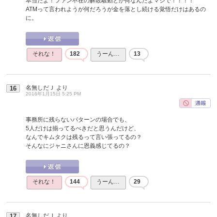
本当だよ！ファン不在の解散騒動とか何なんだよマジで！！！！
ATMって言われようが何だろうが金を落とし続ける覚悟だけはあるの
に。
それな！
182
うーん…
13
名無しだＪ
より
16
2016年1月15日 5:25 PM
事務所に残らないパターンの場合でも、
5人だけは揃ってるべきだと思うんだけど、
なんでキムタクは残るって言い張ってるの？
そんなにジャニさんに恩義感じてるの？
それな！
144
うーん…
29
名無しだＪ
より
17