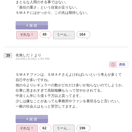
まともな人間のする事ではない。
「責任の重さ」という自覚が足りない。
ＳＭＡＰにはがっかり、この先は期待しない。
それな！
49
うーん…
164
名無しだＪ
より
39
2016年1月19日 1:50 PM
ＳＭＡＰファンは、ＳＭＡＰさえよければいいという考えが多くて
自己中が多いですね。
他のＧよりレギュラーの数がどれだけ多いか知らないのでしようか。
仕事に恵まれすぎて高額報酬もらって甘やかされてる。
中居くん年に５億１千万以上貰ってます。
少しは嫌なことがあっても事務所やファンを裏切るなと言いたい。
一般の社会人はもっと苦労してますよ。
それな！
62
うーん…
196