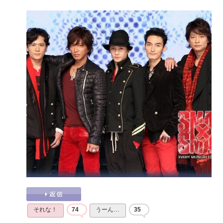
それな！
74
うーん…
35