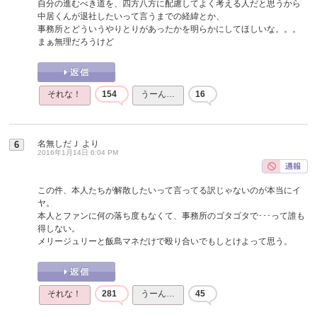
自分の進むべき道を、四方八方に配慮してよく考える人だと思うから
中居くんが退社したいって言うまでの経緯とか、
事務所とどういうやりとりがあったかを明らかにしてほしいな。。。
まぁ無理だろうけど
それな！
154
うーん…
16
名無しだＪ
より
6
2016年1月14日 6:04 PM
この件、本人たちが解散したいって言ってる訳じゃないのが本当にイ
ヤ。
本人とファンに何の落ち度もなくて、事務所のゴタゴタで･･･って誰も
得しない。
メリージュリーと飯島マネだけで殴り合いでもしとけよって思う。
それな！
281
うーん…
45