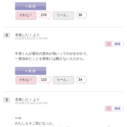
それな！
270
うーん…
30
名無しだＪ
より
4
2016年1月14日 5:55 PM
中居くんが退社の意向が強いってのがきがかり。
一度決めたことを簡単には翻さない人だから。
それな！
123
うーん…
34
名無しだＪ
より
5
2016年1月14日 6:00 PM
>>4
わたしもそこ気になった。