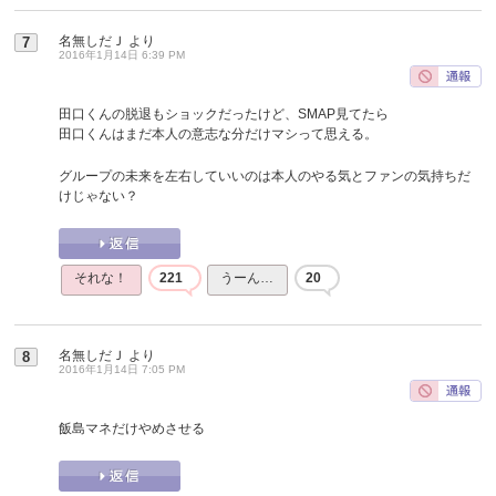
名無しだＪ
より
7
2016年1月14日 6:39 PM
田口くんの脱退もショックだったけど、SMAP見てたら
田口くんはまだ本人の意志な分だけマシって思える。
グループの未来を左右していいのは本人のやる気とファンの気持ちだ
けじゃない？
それな！
221
うーん…
20
名無しだＪ
より
8
2016年1月14日 7:05 PM
飯島マネだけやめさせる