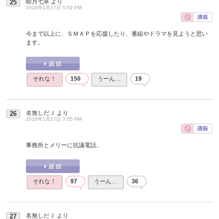
睦月七草
より
25
2016年1月17日 5:52 PM
今まで以上に、ＳＭＡＰを応援したり、番組やドラマを見ようと思い
ます。
それな！
150
うーん…
19
名無しだＪ
より
26
2016年1月17日 7:55 PM
事務所とメリーに抗議電話。
それな！
97
うーん…
36
名無しだＪ
より
27