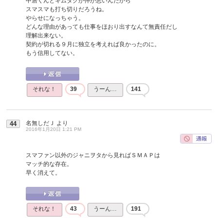
中居くんとキムタクが仲が悪いんだから
スマスマも打ち切りだろうね。
やらせになっちゃう。
どんな理由があっても仕事をほおり出すなんて無責任だし
理解出来ない。
契約が切れる９月に独立を考えれば良かったのに。
もう信用してない。
それな！
39
うーん…
141
名無しだＪ
より
44
2016年1月20日 1:21 PM
スマファン以外のジャニヲタから見ればＳＭＡＰは
マッチ的な存在。
早く消えて。
それな！
43
うーん…
191