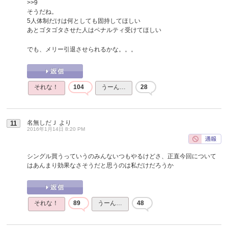
>>9
そうだね。
5人体制だけは何としても固持してほしい
あとゴタゴタさせた人はペナルティ受けてほしい
でも、メリー引退させられるかな。。。
それな！
104
うーん…
28
名無しだＪ
より
11
2016年1月14日 8:20 PM
シングル買うっていうのみんないつもやるけどさ、正直今回について
はあんまり効果なさそうだと思うのは私だけだろうか
それな！
89
うーん…
48