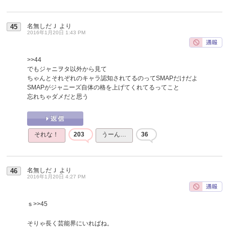
名無しだＪ
より
45
2016年1月20日 1:43 PM
>>44
でもジャニヲタ以外から見て
ちゃんとそれぞれのキャラ認知されてるのってSMAPだけだよ
SMAPがジャニーズ自体の格を上げてくれてるってこと
忘れちゃダメだと思う
それな！
203
うーん…
36
名無しだＪ
より
46
2016年1月20日 4:27 PM
ｓ
>>45
そりゃ長く芸能界にいればね。