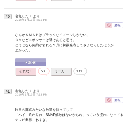
名無しだＪ
より
40
2016年1月19日 4:32 PM
なんかＳＭＡＰはブラックなイメージしかない。
ＣＭなどスポンサーは避けあると思う。
どうせなら契約が切れる９月に解散発表してさよならしたほうが
よかった。
それな！
53
うーん…
131
名無しだＪ
より
41
2016年1月19日 7:12 PM
昨日の葬式みたいな放送を持ってして
「ハイ、終わりね、SMAP解散はないからね」っていう流れになってる
テレビ業界こわすぎ。