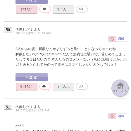
それな！
38
うーん…
68
名無しだＪ
より
50
2016年1月21日 11:14 AM
4人のあの姿、解散なんかよりずっと酷いことになっちゃったね…
解散しないで〜5人でSMAP〜なんて無責任に騒いで、苦しめてしまっ
たって考えはないの？ 本人たちのコメントないうちにCD買うとか、ハ
ガキ送るとかしてたのって本当はスマ担じゃない人たちでしょ？
それな！
46
うーん…
33
名無しだＪ
より
51
2016年1月21日 1:33 PM
>>50