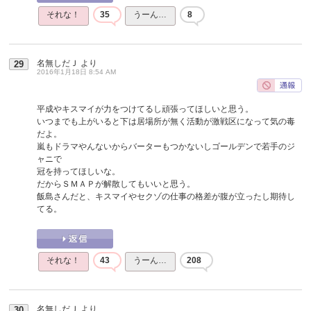
それな！
35
うーん…
8
名無しだＪ
より
29
2016年1月18日 8:54 AM
平成やキスマイが力をつけてるし頑張ってほしいと思う。
いつまでも上がいると下は居場所が無く活動が激戦区になって気の毒
だよ。
嵐もドラマやんないからバーターもつかないしゴールデンで若手のジ
ャニで
冠を持ってほしいな。
だからＳＭＡＰが解散してもいいと思う。
飯島さんだと、キスマイやセクゾの仕事の格差が腹が立ったし期待し
てる。
それな！
43
うーん…
208
名無しだＪ
より
30