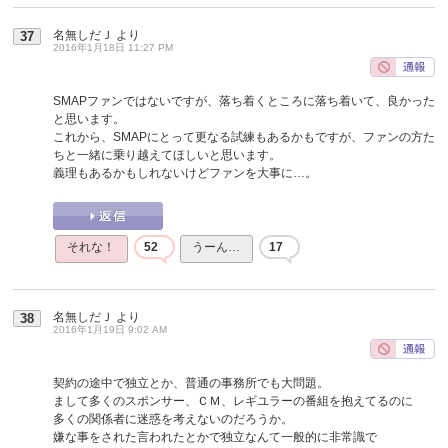
名無しだＪ
より
37
2016年1月18日 11:27 PM
SMAPファンではないですが、落ち着くところに落ち着いて、良かった
と思います。
これから、SMAPにとって更なる試練もあるかもですが、ファンの方た
ちと一緒に乗り越えてほしいと思います。
義理もあるかもしれないけどファンを大事に…。
それな！
52
うーん…
17
名無しだＪ
より
38
2016年1月19日 9:02 AM
契約の途中で独立とか、普通の事務所でも大問題。
まして多くのスポンサー、ＣＭ、レギユラーの番組を抱えてるのに
多くの関係者に迷惑を考えないのだろうか。
嫌な事をされた言われたとかで独立なんて一般的に非常識で