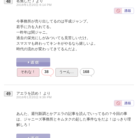
名無しだＪ
より
48
2016年1月20日 6:14 PM
今事務所が売り出してるのは平成ジャンプ。
若手に力を入れてる。
一昨年は関ジャニ。
過去の栄光にしがみついても見苦しいだけ。
スマスマも終わってキンキがやるなら嬉しいよ。
時代の流れが変わってきてるんだよ。
それな！
38
うーん…
168
アエラを読め！
より
49
2016年1月20日 9:36 PM
あんた、週刊新調とかアエラの記事を読んでいってるの？今回の事
は、ジャニーズ事務所とキムタクの起した事件なをだよ！はっきり理
解しろ！