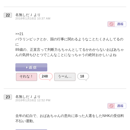
名無しだＪ
より
22
2016年1月16日 10:37 AM
>>21
パラリンピックとか、国の行事に関わるようなことたくさんしてるの
に
89歳の、正直言って判断力もちゃんとしてるかわからないおばあちゃ
んの気持ちひとつでこんなことになっちゃうの絶対おかしいよね
それな！
248
うーん…
18
名無しだＪ
より
23
2016年1月16日 12:52 PM
去年の紅白で、おばあちゃんの意向に添った人選をしたNHKの受信料
不払い運動。