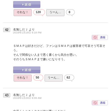
それな！
120
うーん…
8
名無しだＪ
より
42
2016年1月19日 9:18 PM
ＳＭＡＰは好きだけど、ファンはＳＭＡＰは被害者で可哀そう可哀そ
う。
そんで関係ない人まで悪く書くから気分が悪い。
そのうちＳＭＡＰまで嫌いになりそう。
それな！
50
うーん…
62
名無しだＪ
より
43
2016年1月20日 9:09 AM