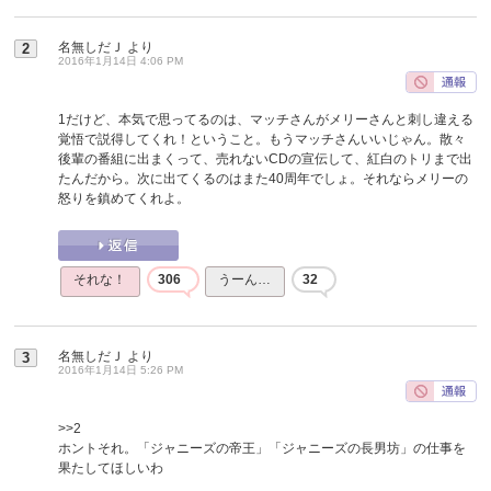
名無しだＪ
より
2
2016年1月14日 4:06 PM
1だけど、本気で思ってるのは、マッチさんがメリーさんと刺し違える
覚悟で説得してくれ！ということ。もうマッチさんいいじゃん。散々
後輩の番組に出まくって、売れないCDの宣伝して、紅白のトリまで出
たんだから。次に出てくるのはまた40周年でしょ。それならメリーの
怒りを鎮めてくれよ。
それな！
306
うーん…
32
名無しだＪ
より
3
2016年1月14日 5:26 PM
>>2
ホントそれ。「ジャニーズの帝王」「ジャニーズの長男坊」の仕事を
果たしてほしいわ