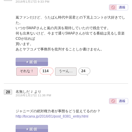
2016年1月17日 9:33 PM
嵐ファンだけど、うたばん時代中居君との下克上コントが大好きでし
た。
いつかSMAPさんと嵐の共演を期待していたので残念です。
何も出来ないけど、今まで通りSMAPさんが出てる番組は見るし音楽
CDが出れば
買います。
あとヤフコメで事務所を批判することしか書けません。
それな！
114
うーん…
24
名無しだＪ
より
28
2016年1月17日 11:36 PM
ジャニーズの絶対権力者が事態をどう捉えてるのか？
http://tocana.jp/2016/01/post_8381_entry.html