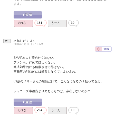
ます。
それな！
151
うーん…
30
名無しだＪ
より
21
2016年1月16日 9:12 AM
SMAP本人も辞めたくはない。
ファンも、辞めてほしくない。
経済効果的にも解散させて得はない。
事務所の利益的には解散しなくてもよいよね。
89歳のメリーさんの感情だけで、こんなになるの？狂ってるよ。
ジャニーズ事務所より力あるものは、存在しないのか？
それな！
264
うーん…
19