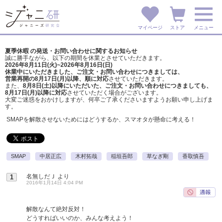
マイページ
ストア
メニュー
夏季休暇 の発送・お問い合わせに関するお知らせ
誠に勝手ながら、以下の期間を休業とさせていただきます。
2026年8月11日(火)~2026年8月16日(日)
休業中にいただきました、ご注文・お問い合わせにつきましては、
営業再開の8月17日(月)以降、順に対応
させていただきます。
また、
8月8日(土)以降にいただいた、ご注文・
お問い合わせにつきましても、
8月17日(月)以降に対応
させていただく場合がございます。
大変ご迷惑をおかけしますが、
何卒ご了承くださいますようお願い申し上げま
す。
SMAPを解散させないためにはどうするか、スマオタが懸命に考える！
SMAP
中居正広
木村拓哉
稲垣吾郎
草なぎ剛
香取慎吾
名無しだＪ
より
1
2016年1月14日 4:04 PM
解散なんて絶対反対！
どうすればいいのか、みんな考えよう！