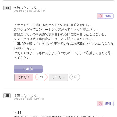
名無しだＪ
より
14
2016年1月14日 10:22 PM
チケットだって当たるかわからないのに事前入金だし、
スマショだってコンサートグッズだってちゃんと並んだし、
番協だっていつも突然で無茶言われるけど文句言ったことないし、
ジャニヲタは散々事務所のいうことを聞いてきたじゃん。
「SMAPを残して」っていう事務所のなんの経済的マイナスにもならな
い願いぐらい、
叶えてくれよ。ふざけんなよ、何のためにいままで応援してきたと思
ってんだよ！
それな！
321
うーん…
16
名無しだＪ
より
15
2016年1月15日 4:30 PM
>>14