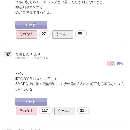
うちの婆ちゃん、キムタクと中居くんしか知らないけど。
神奈川県民ですが。
のど自慢見て知ったよ。
それな！
27
うーん…
55
名無しだＪ
より
47
2016年1月20日 4:52 PM
>>46
時間の問題じゃないでしょ
SMAP以上に長く芸能界にいる少年隊の3人の名前言える国民どれくら
いいるかな
それな！
117
うーん…
21