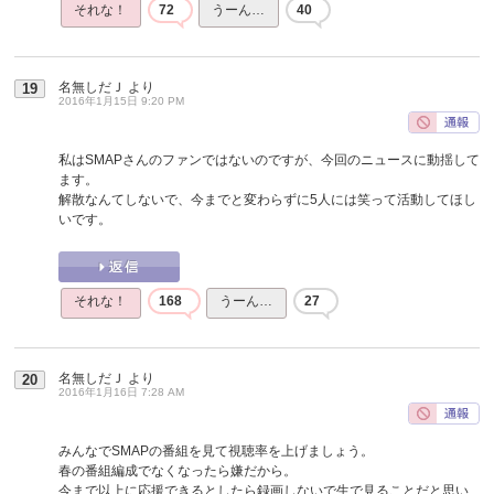
それな！
72
うーん…
40
名無しだＪ
より
19
2016年1月15日 9:20 PM
私はSMAPさんのファンではないのですが、今回のニュースに動揺して
ます。
解散なんてしないで、今までと変わらずに5人には笑って活動してほし
いです。
それな！
168
うーん…
27
名無しだＪ
より
20
2016年1月16日 7:28 AM
みんなでSMAPの番組を見て視聴率を上げましょう。
春の番組編成でなくなったら嫌だから。
今まで以上に応援できるとしたら録画しないで生で見ることだと思い