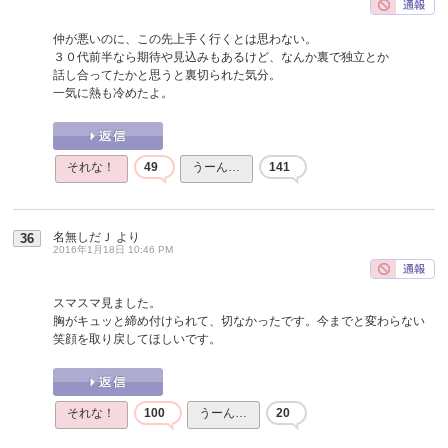
仲が悪いのに、この先上手く行くとは思わない。
３０代前半なら期待や見込みもあるけど、なんか裏で独立とか
話し合ってたかと思うと裏切られた気分。
一気に熱も冷めたよ。
それな！
49
うーん…
141
名無しだＪ
より
36
2016年1月18日 10:46 PM
スマスマ見ました。
胸がキュッと締め付けられて、切なかったです。今までと変わらない
笑顔を取り戻してほしいです。
それな！
100
うーん…
20