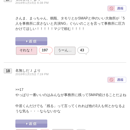
2016年1月15日 6:38 PM
さんま、まっちゃん、鶴瓶、タモリとかSMAPと仲のいい大御所が「5
人を事務所に戻さないと共演NG」ぐらいのことを言って事務所に圧力
かけてほしい！！！！！マジで頼む！！！！
それな！
197
うーん…
43
名無しだＪ
より
18
2016年1月15日 7:19 PM
>>17
やっぱり一番いいのはみんなが事務所に残ってSMAP続けることだよね
中居くんだけでも「残る」って言ってくれれば他の3人も何とかなるよ
うな気も・・・ならないかな