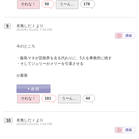
それな！
50
うーん…
178
名無しだＪ
より
9
2016年1月14日 7:18 PM
今のところ
・飯島マネが芸能界を去る代わりに、5人を事務所に残す
・そしてジュリーがメリーを引退させる
が最善
それな！
181
うーん…
44
名無しだＪ
より
10
2016年1月14日 7:44 PM