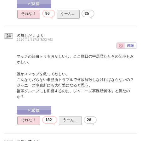
それな！
96
うーん…
25
名無しだＪ
より
24
2016年1月17日 3:52 AM
マッチの紅白トリもおかしいし、ここ数日の中居君たたきの記事もお
かしい。
誰かスマップを救って欲しい。
こんなくだらない事務所トラブルで何故解散しなければならないの？
ジャニーズ事務所にも大打撃になると思う。
後輩グループにも影響するのに、ジャニーズ事務所解体する気なの
か？
それな！
182
うーん…
28