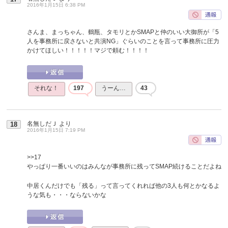
2016年1月15日 6:38 PM
さんま、まっちゃん、鶴瓶、タモリとかSMAPと仲のいい大御所が「5
人を事務所に戻さないと共演NG」ぐらいのことを言って事務所に圧力
かけてほしい！！！！！マジで頼む！！！！
それな！
197
うーん…
43
名無しだＪ
より
18
2016年1月15日 7:19 PM
>>17
やっぱり一番いいのはみんなが事務所に残ってSMAP続けることだよね
中居くんだけでも「残る」って言ってくれれば他の3人も何とかなるよ
うな気も・・・ならないかな