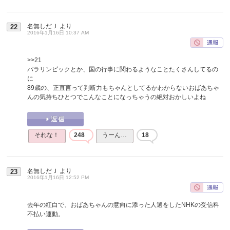
名無しだＪ
より
22
2016年1月16日 10:37 AM
>>21
パラリンピックとか、国の行事に関わるようなことたくさんしてるの
に
89歳の、正直言って判断力もちゃんとしてるかわからないおばあちゃ
んの気持ちひとつでこんなことになっちゃうの絶対おかしいよね
それな！
248
うーん…
18
名無しだＪ
より
23
2016年1月16日 12:52 PM
去年の紅白で、おばあちゃんの意向に添った人選をしたNHKの受信料
不払い運動。