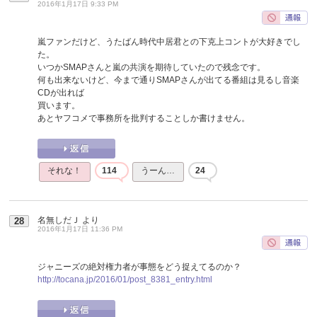
2016年1月17日 9:33 PM
嵐ファンだけど、うたばん時代中居君との下克上コントが大好きでし
た。
いつかSMAPさんと嵐の共演を期待していたので残念です。
何も出来ないけど、今まで通りSMAPさんが出てる番組は見るし音楽
CDが出れば
買います。
あとヤフコメで事務所を批判することしか書けません。
それな！
114
うーん…
24
名無しだＪ
より
28
2016年1月17日 11:36 PM
ジャニーズの絶対権力者が事態をどう捉えてるのか？
http://tocana.jp/2016/01/post_8381_entry.html