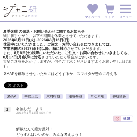
マイページ
ストア
メニュー
夏季休暇 の発送・お問い合わせに関するお知らせ
誠に勝手ながら、以下の期間を休業とさせていただきます。
2026年8月11日(火)~2026年8月16日(日)
休業中にいただきました、ご注文・お問い合わせにつきましては、
営業再開の8月17日(月)以降、順に対応
させていただきます。
また、
8月8日(土)以降にいただいた、ご注文・
お問い合わせにつきましても、
8月17日(月)以降に対応
させていただく場合がございます。
大変ご迷惑をおかけしますが、
何卒ご了承くださいますようお願い申し上げま
す。
SMAPを解散させないためにはどうするか、スマオタが懸命に考える！
SMAP
中居正広
木村拓哉
稲垣吾郎
草なぎ剛
香取慎吾
名無しだＪ
より
1
2016年1月14日 4:04 PM
解散なんて絶対反対！
どうすればいいのか、みんな考えよう！