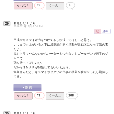
それな！
35
うーん…
8
名無しだＪ
より
29
2016年1月18日 8:54 AM
平成やキスマイが力をつけてるし頑張ってほしいと思う。
いつまでも上がいると下は居場所が無く活動が激戦区になって気の毒
だよ。
嵐もドラマやんないからバーターもつかないしゴールデンで若手のジ
ャニで
冠を持ってほしいな。
だからＳＭＡＰが解散してもいいと思う。
飯島さんだと、キスマイやセクゾの仕事の格差が腹が立ったし期待し
てる。
それな！
43
うーん…
208
名無しだＪ
より
30