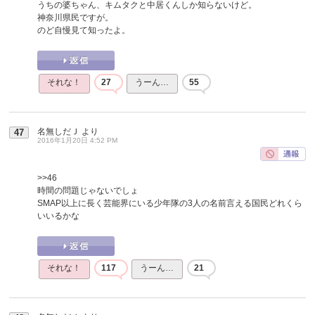
うちの婆ちゃん、キムタクと中居くんしか知らないけど。
神奈川県民ですが。
のど自慢見て知ったよ。
それな！
27
うーん…
55
名無しだＪ
より
47
2016年1月20日 4:52 PM
>>46
時間の問題じゃないでしょ
SMAP以上に長く芸能界にいる少年隊の3人の名前言える国民どれくら
いいるかな
それな！
117
うーん…
21