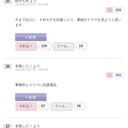
睦月七草
より
25
2016年1月17日 5:52 PM
今まで以上に、ＳＭＡＰを応援したり、番組やドラマを見ようと思い
ます。
それな！
150
うーん…
19
名無しだＪ
より
26
2016年1月17日 7:55 PM
事務所とメリーに抗議電話。
それな！
97
うーん…
36
名無しだＪ
より
27