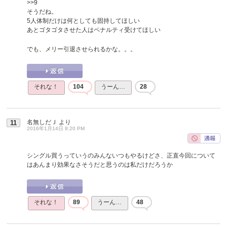
>>9
そうだね。
5人体制だけは何としても固持してほしい
あとゴタゴタさせた人はペナルティ受けてほしい
でも、メリー引退させられるかな。。。
それな！
104
うーん…
28
名無しだＪ
より
11
2016年1月14日 8:20 PM
シングル買うっていうのみんないつもやるけどさ、正直今回について
はあんまり効果なさそうだと思うのは私だけだろうか
それな！
89
うーん…
48