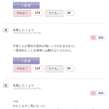
それな！
270
うーん…
30
名無しだＪ
より
4
2016年1月14日 5:55 PM
中居くんが退社の意向が強いってのがきがかり。
一度決めたことを簡単には翻さない人だから。
それな！
123
うーん…
34
名無しだＪ
より
5
2016年1月14日 6:00 PM
>>4
わたしもそこ気になった。