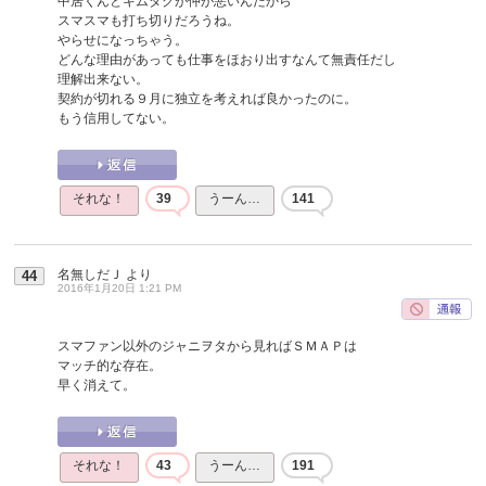
中居くんとキムタクが仲が悪いんだから
スマスマも打ち切りだろうね。
やらせになっちゃう。
どんな理由があっても仕事をほおり出すなんて無責任だし
理解出来ない。
契約が切れる９月に独立を考えれば良かったのに。
もう信用してない。
それな！
39
うーん…
141
名無しだＪ
より
44
2016年1月20日 1:21 PM
スマファン以外のジャニヲタから見ればＳＭＡＰは
マッチ的な存在。
早く消えて。
それな！
43
うーん…
191