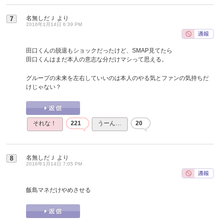
名無しだＪ
より
7
2016年1月14日 6:39 PM
田口くんの脱退もショックだったけど、SMAP見てたら
田口くんはまだ本人の意志な分だけマシって思える。
グループの未来を左右していいのは本人のやる気とファンの気持ちだ
けじゃない？
それな！
221
うーん…
20
名無しだＪ
より
8
2016年1月14日 7:05 PM
飯島マネだけやめさせる