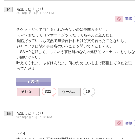
名無しだＪ
より
14
2016年1月14日 10:22 PM
チケットだって当たるかわからないのに事前入金だし、
スマショだってコンサートグッズだってちゃんと並んだし、
番協だっていつも突然で無茶言われるけど文句言ったことないし、
ジャニヲタは散々事務所のいうことを聞いてきたじゃん。
「SMAPを残して」っていう事務所のなんの経済的マイナスにもならな
い願いぐらい、
叶えてくれよ。ふざけんなよ、何のためにいままで応援してきたと思
ってんだよ！
それな！
321
うーん…
16
名無しだＪ
より
15
2016年1月15日 4:30 PM
>>14