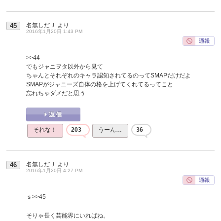
名無しだＪ
より
45
2016年1月20日 1:43 PM
>>44
でもジャニヲタ以外から見て
ちゃんとそれぞれのキャラ認知されてるのってSMAPだけだよ
SMAPがジャニーズ自体の格を上げてくれてるってこと
忘れちゃダメだと思う
それな！
203
うーん…
36
名無しだＪ
より
46
2016年1月20日 4:27 PM
ｓ
>>45
そりゃ長く芸能界にいればね。