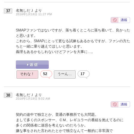
名無しだＪ
より
37
2016年1月18日 11:27 PM
SMAPファンではないですが、落ち着くところに落ち着いて、良かった
と思います。
これから、SMAPにとって更なる試練もあるかもですが、ファンの方た
ちと一緒に乗り越えてほしいと思います。
義理もあるかもしれないけどファンを大事に…。
それな！
52
うーん…
17
名無しだＪ
より
38
2016年1月19日 9:02 AM
契約の途中で独立とか、普通の事務所でも大問題。
まして多くのスポンサー、ＣＭ、レギユラーの番組を抱えてるのに
多くの関係者に迷惑を考えないのだろうか。
嫌な事をされた言われたとかで独立なんて一般的に非常識で