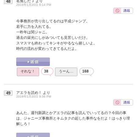
名無しだＪ
より
48
2016年1月20日 6:14 PM
今事務所が売り出してるのは平成ジャンプ。
若手に力を入れてる。
一昨年は関ジャニ。
過去の栄光にしがみついても見苦しいだけ。
スマスマも終わってキンキがやるなら嬉しいよ。
時代の流れが変わってきてるんだよ。
それな！
38
うーん…
168
アエラを読め！
より
49
2016年1月20日 9:36 PM
あんた、週刊新調とかアエラの記事を読んでいってるの？今回の事
は、ジャニーズ事務所とキムタクの起した事件なをだよ！はっきり理
解しろ！