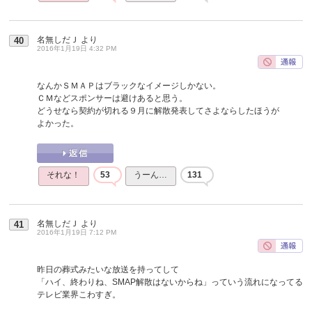
名無しだＪ
より
40
2016年1月19日 4:32 PM
なんかＳＭＡＰはブラックなイメージしかない。
ＣＭなどスポンサーは避けあると思う。
どうせなら契約が切れる９月に解散発表してさよならしたほうが
よかった。
それな！
53
うーん…
131
名無しだＪ
より
41
2016年1月19日 7:12 PM
昨日の葬式みたいな放送を持ってして
「ハイ、終わりね、SMAP解散はないからね」っていう流れになってる
テレビ業界こわすぎ。