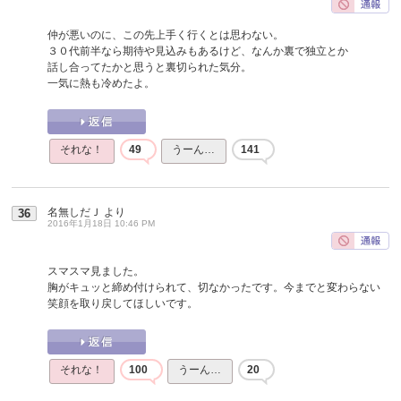
仲が悪いのに、この先上手く行くとは思わない。
３０代前半なら期待や見込みもあるけど、なんか裏で独立とか
話し合ってたかと思うと裏切られた気分。
一気に熱も冷めたよ。
それな！
49
うーん…
141
名無しだＪ
より
36
2016年1月18日 10:46 PM
スマスマ見ました。
胸がキュッと締め付けられて、切なかったです。今までと変わらない
笑顔を取り戻してほしいです。
それな！
100
うーん…
20