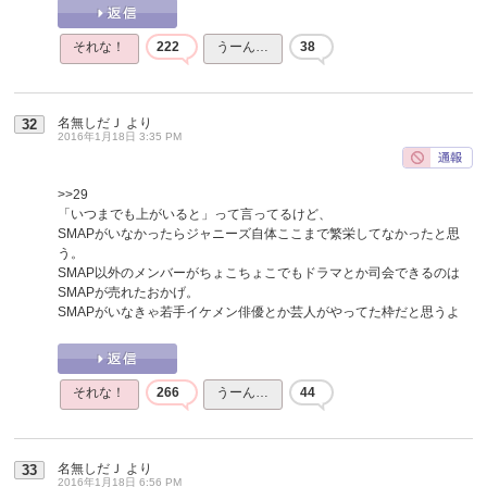
それな！
222
うーん…
38
名無しだＪ
より
32
2016年1月18日 3:35 PM
>>29
「いつまでも上がいると」って言ってるけど、
SMAPがいなかったらジャニーズ自体ここまで繁栄してなかったと思
う。
SMAP以外のメンバーがちょこちょこでもドラマとか司会できるのは
SMAPが売れたおかげ。
SMAPがいなきゃ若手イケメン俳優とか芸人がやってた枠だと思うよ
それな！
266
うーん…
44
名無しだＪ
より
33
2016年1月18日 6:56 PM