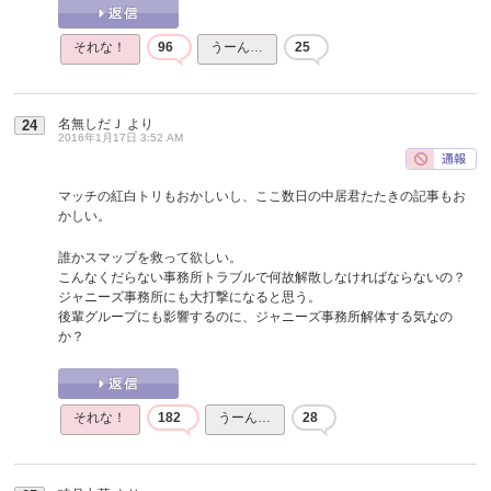
それな！
96
うーん…
25
名無しだＪ
より
24
2016年1月17日 3:52 AM
マッチの紅白トリもおかしいし、ここ数日の中居君たたきの記事もお
かしい。
誰かスマップを救って欲しい。
こんなくだらない事務所トラブルで何故解散しなければならないの？
ジャニーズ事務所にも大打撃になると思う。
後輩グループにも影響するのに、ジャニーズ事務所解体する気なの
か？
それな！
182
うーん…
28