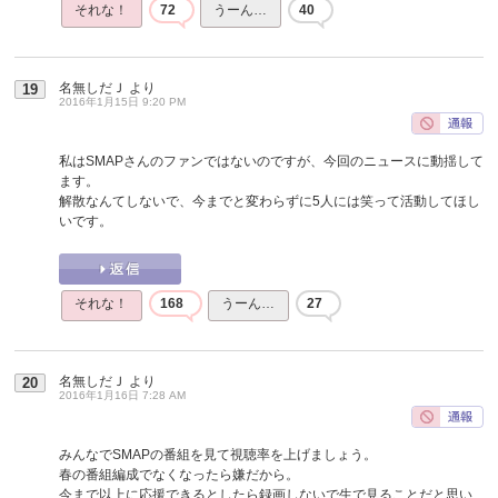
それな！
72
うーん…
40
名無しだＪ
より
19
2016年1月15日 9:20 PM
私はSMAPさんのファンではないのですが、今回のニュースに動揺して
ます。
解散なんてしないで、今までと変わらずに5人には笑って活動してほし
いです。
それな！
168
うーん…
27
名無しだＪ
より
20
2016年1月16日 7:28 AM
みんなでSMAPの番組を見て視聴率を上げましょう。
春の番組編成でなくなったら嫌だから。
今まで以上に応援できるとしたら録画しないで生で見ることだと思い