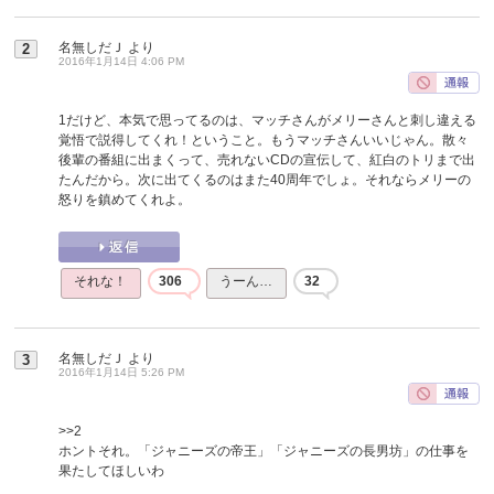
名無しだＪ
より
2
2016年1月14日 4:06 PM
1だけど、本気で思ってるのは、マッチさんがメリーさんと刺し違える
覚悟で説得してくれ！ということ。もうマッチさんいいじゃん。散々
後輩の番組に出まくって、売れないCDの宣伝して、紅白のトリまで出
たんだから。次に出てくるのはまた40周年でしょ。それならメリーの
怒りを鎮めてくれよ。
それな！
306
うーん…
32
名無しだＪ
より
3
2016年1月14日 5:26 PM
>>2
ホントそれ。「ジャニーズの帝王」「ジャニーズの長男坊」の仕事を
果たしてほしいわ