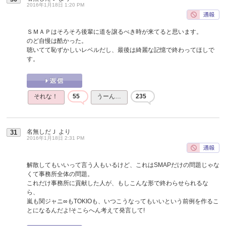
2016年1月18日 1:20 PM
ＳＭＡＰはそろそろ後輩に道を譲るべき時が来てると思います。
のど自慢は酷かった。
聴いてて恥ずかしいレベルだし、最後は綺麗な記憶で終わってほしで
す。
それな！
55
うーん…
235
名無しだＪ
より
31
2016年1月18日 2:31 PM
解散してもいいって言う人もいるけど、これはSMAPだけの問題じゃな
くて事務所全体の問題。
これだけ事務所に貢献した人が、もしこんな形で終わらせられるな
ら、
嵐も関ジャニ∞もTOKIOも、いつこうなってもいいという前例を作るこ
とになるんだよ!そこらへん考えて発言して!