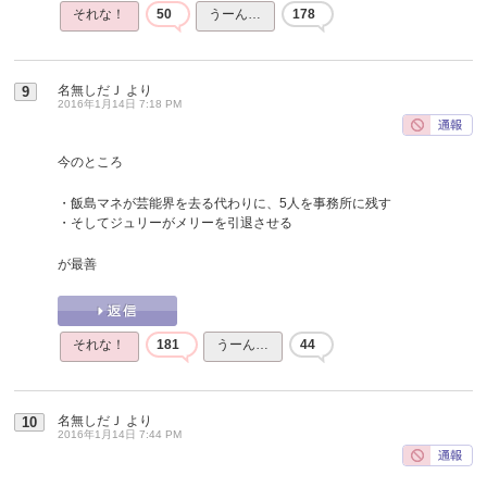
それな！
50
うーん…
178
名無しだＪ
より
9
2016年1月14日 7:18 PM
今のところ
・飯島マネが芸能界を去る代わりに、5人を事務所に残す
・そしてジュリーがメリーを引退させる
が最善
それな！
181
うーん…
44
名無しだＪ
より
10
2016年1月14日 7:44 PM