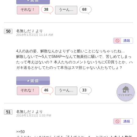
それな！
38
うーん…
68
名無しだＪ
より
50
2016年1月21日 11:14 AM
4人のあの姿、解散なんかよりずっと酷いことになっちゃったね…
解散しないで〜5人でSMAP〜なんて無責任に騒いで、苦しめてしまっ
たって考えはないの？ 本人たちのコメントないうちにCD買うとか、ハ
ガキ送るとかしてたのって本当はスマ担じゃない人たちでしょ？
それな！
46
うーん…
33
名無しだＪ
より
51
2016年1月21日 1:33 PM
>>50