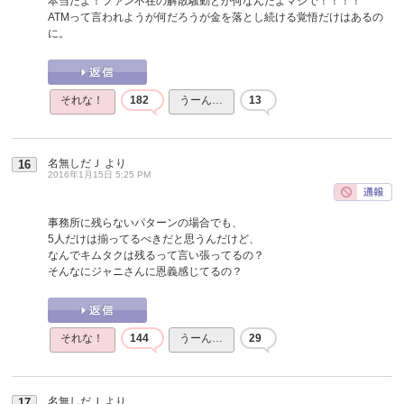
本当だよ！ファン不在の解散騒動とか何なんだよマジで！！！！
ATMって言われようが何だろうが金を落とし続ける覚悟だけはあるの
に。
それな！
182
うーん…
13
名無しだＪ
より
16
2016年1月15日 5:25 PM
事務所に残らないパターンの場合でも、
5人だけは揃ってるべきだと思うんだけど、
なんでキムタクは残るって言い張ってるの？
そんなにジャニさんに恩義感じてるの？
それな！
144
うーん…
29
名無しだＪ
より
17