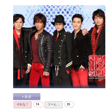
それな！
74
うーん…
35