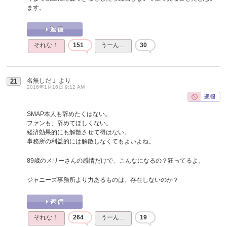
ます。
それな！
151
うーん…
30
名無しだＪ
より
21
2016年1月16日 9:12 AM
SMAP本人も辞めたくはない。
ファンも、辞めてほしくない。
経済効果的にも解散させて得はない。
事務所の利益的には解散しなくてもよいよね。
89歳のメリーさんの感情だけで、こんなになるの？狂ってるよ。
ジャニーズ事務所より力あるものは、存在しないのか？
それな！
264
うーん…
19