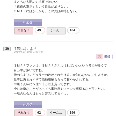
まともな人間のする事ではない。
「責任の重さ」という自覚が足りない。
ＳＭＡＰにはがっかり、この先は期待しない。
それな！
49
うーん…
164
名無しだＪ
より
39
2016年1月19日 1:50 PM
ＳＭＡＰファンは、ＳＭＡＰさえよければいいという考えが多くて
自己中が多いですね。
他のＧよりレギュラーの数がどれだけ多いか知らないのでしようか。
仕事に恵まれすぎて高額報酬もらって甘やかされてる。
中居くん年に５億１千万以上貰ってます。
少しは嫌なことがあっても事務所やファンを裏切るなと言いたい。
一般の社会人はもっと苦労してますよ。
それな！
62
うーん…
196