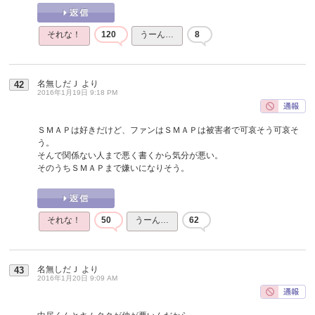
それな！
120
うーん…
8
名無しだＪ
より
42
2016年1月19日 9:18 PM
ＳＭＡＰは好きだけど、ファンはＳＭＡＰは被害者で可哀そう可哀そ
う。
そんで関係ない人まで悪く書くから気分が悪い。
そのうちＳＭＡＰまで嫌いになりそう。
それな！
50
うーん…
62
名無しだＪ
より
43
2016年1月20日 9:09 AM