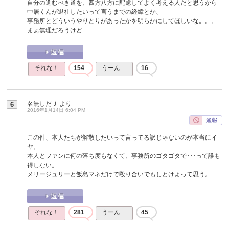
自分の進むべき道を、四方八方に配慮してよく考える人だと思うから
中居くんが退社したいって言うまでの経緯とか、
事務所とどういうやりとりがあったかを明らかにしてほしいな。。。
まぁ無理だろうけど
それな！
154
うーん…
16
名無しだＪ
より
6
2016年1月14日 6:04 PM
この件、本人たちが解散したいって言ってる訳じゃないのが本当にイ
ヤ。
本人とファンに何の落ち度もなくて、事務所のゴタゴタで･･･って誰も
得しない。
メリージュリーと飯島マネだけで殴り合いでもしとけよって思う。
それな！
281
うーん…
45