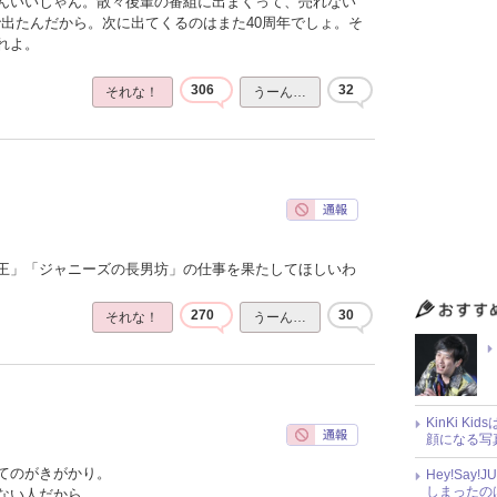
んいいじゃん。散々後輩の番組に出まくって、売れない
で出たんだから。次に出てくるのはまた40周年でしょ。そ
れよ。
306
32
それな！
うーん…
王」「ジャニーズの長男坊」の仕事を果たしてほしいわ
270
30
それな！
うーん…
KinKi K
顔になる写
てのがきがかり。
Hey!Sa
しまったの
ない人だから。