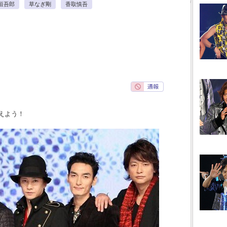
垣吾郎
草なぎ剛
香取慎吾
えよう！