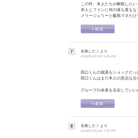
この件、本人たちが解散したい
本人とファンに何の落ち度もな
メリージュリーと飯島マネだけ
名無しだＪ
より
7
2016年1月14日 6:39 PM
田口くんの脱退もショックだっ
田口くんはまだ本人の意志な分
グループの未来を左右していい
名無しだＪ
より
8
2016年1月14日 7:05 PM