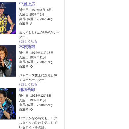
中居正広
誕生日: 1972年8月18日
入所日:1987年3月
身長/ 体重: 170cm/54kg
血液型: A
言わずとしれたSMAPのリー
ダー。
詳しく見る
木村拓哉
誕生日: 1972年11月13日
入所日:1987年11月
身長/ 体重: 176cm/57kg
血液型: O
ジャニーズ史上に燦然と輝
くスーパースター。
詳しく見る
稲垣吾郎
誕生日: 1973年12月8日
入所日:1987年11月
身長/ 体重: 176cm/52kg
血液型: O
いついかなる時でも、ヘア
スタイルの乱れを気にして
いるアイドルの鏡。