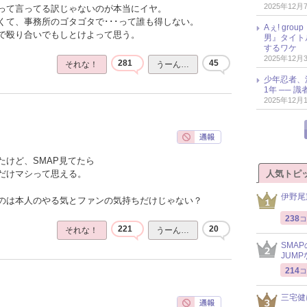
2025年12月
って言ってる訳じゃないのが本当にイヤ。
くて、事務所のゴタゴタで･･･って誰も得しない。
Aぇ! gr
で殴り合いでもしとけよって思う。
男』タイト
するワケ
2025年12月
281
45
それな！
うーん…
少年忍者、
1年 ── 
2025年12月
たけど、SMAP見てたら
人気トピ
だけマシって思える。
伊野尾
のは本人のやる気とファンの気持ちだけじゃない？
238
コ
221
20
それな！
うーん…
SMA
JUM
214
コ
三宅健