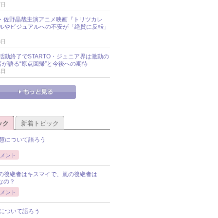
7日
oup・佐野晶哉主演アニメ映画『トリツカレ
ルやビジュアルへの不安が「絶賛に反転」
3日
活動終了でSTARTO・ジュニア界は激動の
識者が語る“原点回帰”と今後への期待
1日
ック
新着トピック
慧について語ろう
メント
Pの後継者はキスマイで、嵐の後継者は
Pなの？
メント
について語ろう