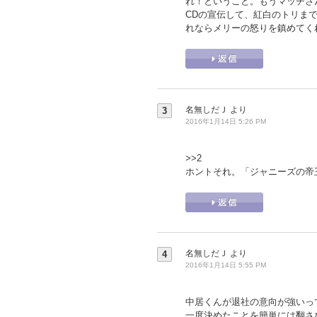
れ！ということ。もうマッチさ
CDの宣伝して、紅白のトリま
れならメリーの怒りを鎮めてく
名無しだＪ
より
3
2016年1月14日 5:26 PM
>>2
ホントそれ。「ジャニーズの帝
名無しだＪ
より
4
2016年1月14日 5:55 PM
中居くんが退社の意向が強いっ
一度決めたことを簡単には翻さ