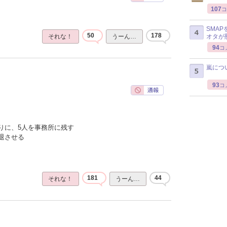
107
コ
SMA
50
178
オタが
それな！
うーん…
94
コ
嵐につ
93
コ
りに、5人を事務所に残す
退させる
181
44
それな！
うーん…