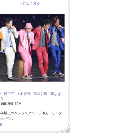
詳しく見る
：
中居正広
木村拓哉
稲垣吾郎
草なぎ
吾
991年9月9日
5年以上のベテラングループゆえ、リーダ
正広いわく…
る