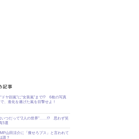
“ドヤ顔嵐”に“女装嵐”まで!? 6枚の写真
で、進化を遂げた嵐を目撃せよ！
idsはいつだって“2人の世界”……!? 思わず笑
真5選
y!JUMP山田涼介に「痩せろブス」と言われて
は誰？