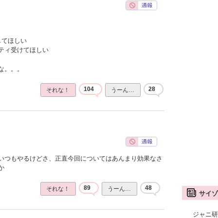
してほしい
ティ受けてほしい
な。。。
104
28
それな！
うーん…
いつもやるけどさ、正直今回についてはあんまり効果なさ
か
89
48
それな！
うーん…
サイゾ
ジャニ研