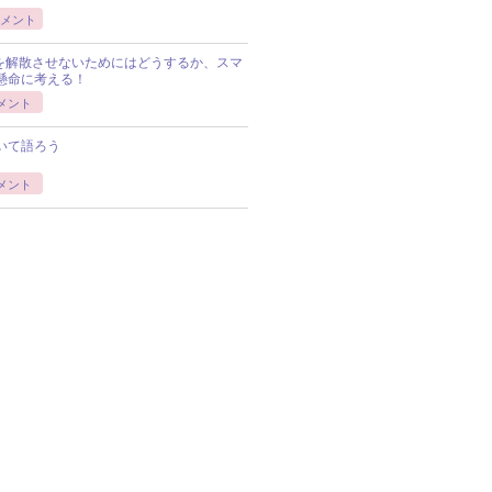
メント
Pを解散させないためにはどうするか、スマ
懸命に考える！
メント
いて語ろう
メント