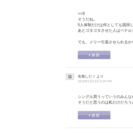
>>9
そうだね。
5人体制だけは何としても固持
あとゴタゴタさせた人はペナル
でも、メリー引退させられるか
名無しだＪ
より
11
2016年1月14日 8:20 PM
シングル買うっていうのみんな
そうだと思うのは私だけだろう