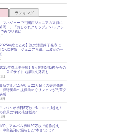
ランキング
、マネジャーで元関西ジュニアの近影に
菊岡！」『おしゃれクリップ』“バックシ
”で再び話題に
2日
O 2025年総まとめ】嵐の活動終了発表に
N、TOKIO解散、ジュニア再編……波乱の一
る
日
esz 2025年炎上事件簿】8人体制始動後からの
――公式サイトで謝罪文発表も
31日
最新アルバムが初日22万超えの好調発進
…狩野英孝の提供曲めぐりファンが先輩グ
快感
28日
新アルバムが初日5万枚でNumber_i超え！
の背景に“初の店舗販売”
21日
y!JUMP、アルバム初週20万枚で前作超え！
・中島裕翔が漏らした“本音”とは？