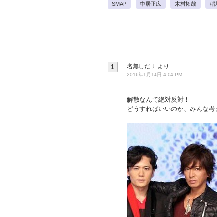
SMAP
中居正広
木村拓哉
稲
名無しだＪ
より
1
2016年1月14日 4:04 PM
解散なんて絶対反対！
どうすればいいのか、みんな考