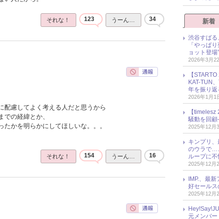
123
34
それな！
うーん…
新着
渋谷すばる
「やっぱり
ョット登場
2026年3月2
【START
KAT-TU
年を振り返
2026年1月1
に配慮してよく考える人だと思うから
【timel
までの経緯とか、
騒動を回顧
ったかを明らかにしてほしいな。。。
2025年12月
キンプリ、
のウラで…
154
16
ループに不
それな！
うーん…
2025年12月
IMP.、最
好セールス
2025年12月
Hey!Sa
元メンバー