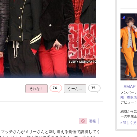
SMAP
74
35
それな！
うーん…
メンバー
剛
香取慎
デビュー：1
結成から2
ーの中居
詳しく見
、マッチさんがメリーさんと刺し違える覚悟で説得してく