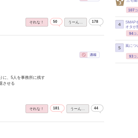
三宅健
107
コ
50
178
SMA
それな！
うーん…
オタが
94
コ
嵐につ
93
コ
りに、5人を事務所に残す
退させる
181
44
それな！
うーん…