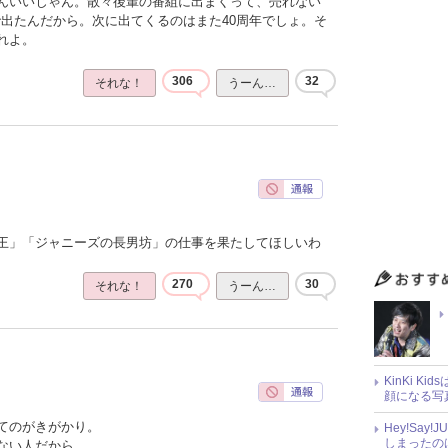
んいいじゃん。散々後輩の番組に出まくって、売れない
で出たんだから。次に出てくるのはまた40周年でしょ。そ
れよ。
306
32
それな！
うーん…
王」「ジャニーズの長男坊」の仕事を果たしてほしいわ
270
30
それな！
うーん…
KinKi K
顔になる写
てのがきがかり。
Hey!Sa
しまったの
ない人だから。