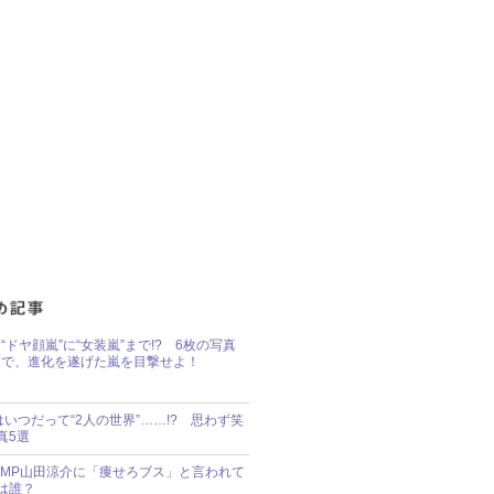
“ドヤ顔嵐”に“女装嵐”まで!? 6枚の写真
で、進化を遂げた嵐を目撃せよ！
idsはいつだって“2人の世界”……!? 思わず笑
真5選
y!JUMP山田涼介に「痩せろブス」と言われて
は誰？