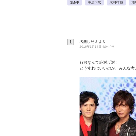
SMAP
中居正広
木村拓哉
稲
名無しだＪ
より
1
2016年1月14日 4:04 PM
解散なんて絶対反対！
どうすればいいのか、みんな考