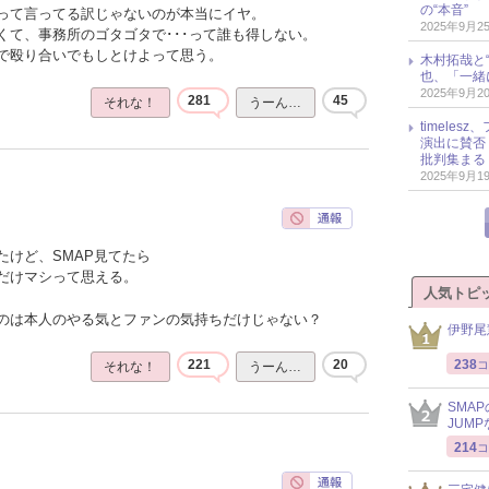
の“本音”
って言ってる訳じゃないのが本当にイヤ。
2025年9月2
くて、事務所のゴタゴタで･･･って誰も得しない。
で殴り合いでもしとけよって思う。
木村拓哉と“
也、「一緒
2025年9月2
281
45
それな！
うーん…
timele
演出に賛否
批判集まる
2025年9月1
たけど、SMAP見てたら
だけマシって思える。
人気トピ
のは本人のやる気とファンの気持ちだけじゃない？
伊野尾
238
221
20
コ
それな！
うーん…
SMA
JUM
214
コ