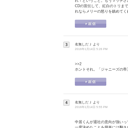
れ！ということ。もうマッチさ
CDの宣伝して、紅白のトリま
れならメリーの怒りを鎮めてく
名無しだＪ
より
3
2016年1月14日 5:26 PM
>>2
ホントそれ。「ジャニーズの帝
名無しだＪ
より
4
2016年1月14日 5:55 PM
中居くんが退社の意向が強いっ
一度決めたことを簡単には翻さ