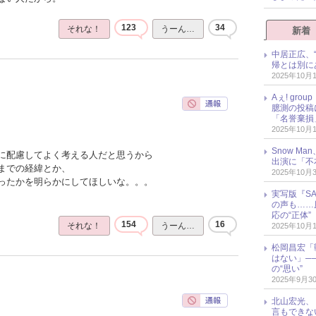
123
34
それな！
うーん…
新着
中居正広、
帰とは別に
2025年10月
Aぇ! gr
臆測の投稿
「名誉棄損
2025年10月
Snow M
に配慮してよく考える人だと思うから
出演に「不
までの経緯とか、
2025年10月
ったかを明らかにしてほしいな。。。
実写版『SA
の声も……
応の“正体”
154
16
それな！
うーん…
2025年10月
松岡昌宏「
はない」─
の“思い”
2025年9月3
北山宏光、
言もできな