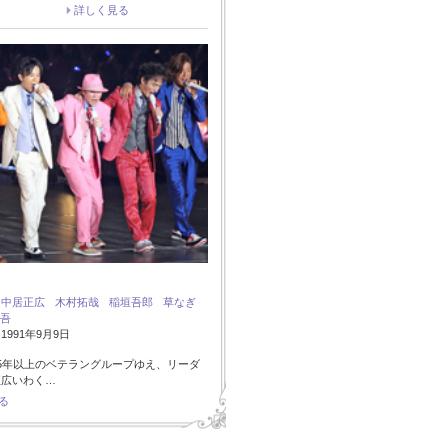
詳しく見る
：
中居正広
木村拓哉
稲垣吾郎
草なぎ
吾
991年9月9日
5年以上のベテラングループゆえ、リーダ
正広いわく…
る