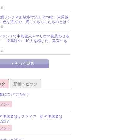
5日
鰻ランチ＆お散歩”のAぇ! group・末澤誠
に色を選んで」買ってもらったものとは？
0日
sz、ファンミで中島健人＆マリウス葉思わせる
！ 松島聡の「10人を感じた」発言にも
9日
ック
新着トピック
慧について語ろう
メント
Pの後継者はキスマイで、嵐の後継者は
Pなの？
メント