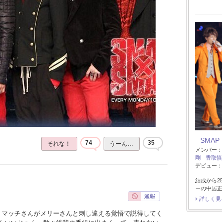
SMAP
74
35
それな！
うーん…
メンバー
剛
香取慎
デビュー：1
結成から2
ーの中居
詳しく見
、マッチさんがメリーさんと刺し違える覚悟で説得してく