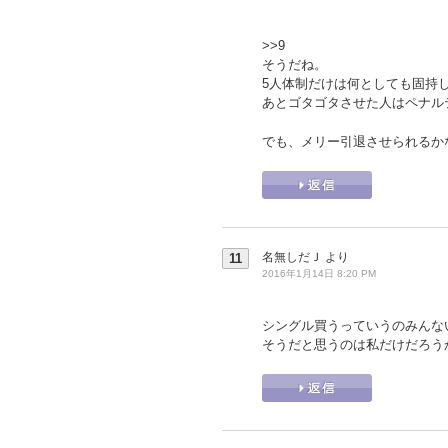
>>9
そうだね。
5人体制だけは何としても固持
あとゴタゴタさせた人はペナル
でも、メリー引退させられるか
名無しだＪ
より
11
2016年1月14日 8:20 PM
シングル買うっていうのみんな
そうだと思うのは私だけだろう