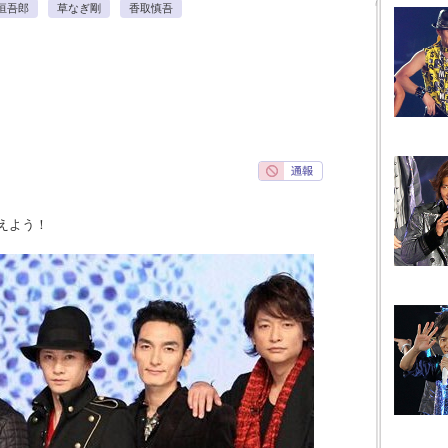
垣吾郎
草なぎ剛
香取慎吾
えよう！