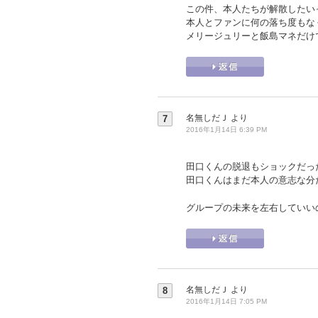
この件、本人たちが解散したい
本人とファンに何の落ち度もな
メリージュリーと飯島マネだけ
名無しだＪ
より
7
2016年1月14日 6:39 PM
田口くんの脱退もショックだっ
田口くんはまだ本人の意志な分
グループの未来を左右していい
名無しだＪ
より
8
2016年1月14日 7:05 PM