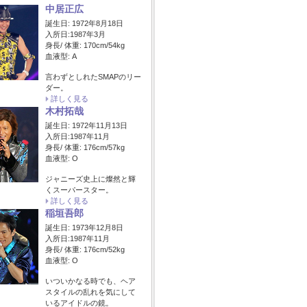
中居正広
誕生日: 1972年8月18日
入所日:1987年3月
身長/ 体重: 170cm/54kg
血液型: A
言わずとしれたSMAPのリー
ダー。
詳しく見る
木村拓哉
誕生日: 1972年11月13日
入所日:1987年11月
身長/ 体重: 176cm/57kg
血液型: O
ジャニーズ史上に燦然と輝
くスーパースター。
詳しく見る
稲垣吾郎
誕生日: 1973年12月8日
入所日:1987年11月
身長/ 体重: 176cm/52kg
血液型: O
いついかなる時でも、ヘア
スタイルの乱れを気にして
いるアイドルの鏡。