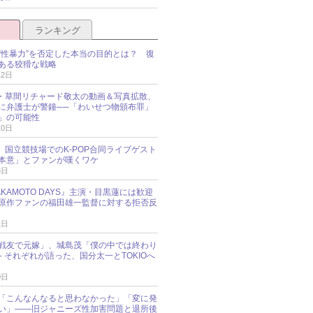
ランキング
“性暴力”を否定した本当の目的とは？ 復
ある狡猾な戦略
12日
oup・草間リチャード敬太の動画＆写真拡散、
に弁護士が警鐘──「わいせつ物頒布罪」
」の可能性
10日
an、国立競技場でのK-POP合同ライブゲスト
本意」とファンが嘆くワケ
3日
KAMOTO DAYS』主演・目黒蓮には歓迎
原作ファンの福田雄一監督に対する拒否反
1日
戦友で元嫁」、城島茂「僕の中では終わり
─ それぞれが語った、国分太一とTOKIOへ
0日
「こんなんなると思わなかった」「変に発
い」――旧ジャニーズ性加害問題と退所後