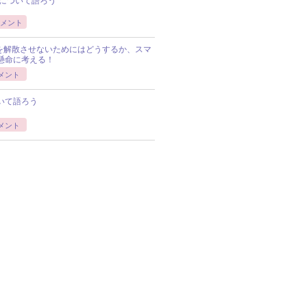
について語ろう
メント
Pを解散させないためにはどうするか、スマ
懸命に考える！
メント
いて語ろう
メント