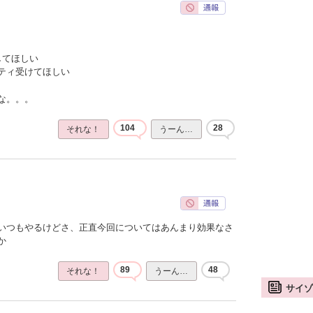
してほしい
ティ受けてほしい
な。。。
104
28
それな！
うーん…
いつもやるけどさ、正直今回についてはあんまり効果なさ
か
89
48
それな！
うーん…
サイゾ