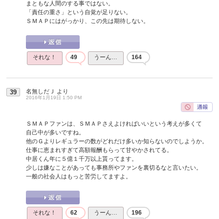
まともな人間のする事ではない。
「責任の重さ」という自覚が足りない。
ＳＭＡＰにはがっかり、この先は期待しない。
それな！
49
うーん…
164
名無しだＪ
より
39
2016年1月19日 1:50 PM
ＳＭＡＰファンは、ＳＭＡＰさえよければいいという考えが多くて
自己中が多いですね。
他のＧよりレギュラーの数がどれだけ多いか知らないのでしようか。
仕事に恵まれすぎて高額報酬もらって甘やかされてる。
中居くん年に５億１千万以上貰ってます。
少しは嫌なことがあっても事務所やファンを裏切るなと言いたい。
一般の社会人はもっと苦労してますよ。
それな！
62
うーん…
196