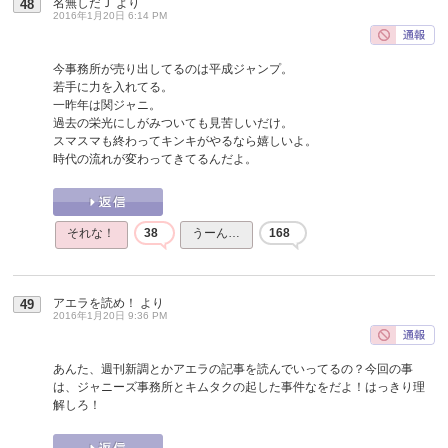
名無しだＪ
より
48
2016年1月20日 6:14 PM
今事務所が売り出してるのは平成ジャンプ。
若手に力を入れてる。
一昨年は関ジャニ。
過去の栄光にしがみついても見苦しいだけ。
スマスマも終わってキンキがやるなら嬉しいよ。
時代の流れが変わってきてるんだよ。
それな！
38
うーん…
168
アエラを読め！
より
49
2016年1月20日 9:36 PM
あんた、週刊新調とかアエラの記事を読んでいってるの？今回の事
は、ジャニーズ事務所とキムタクの起した事件なをだよ！はっきり理
解しろ！