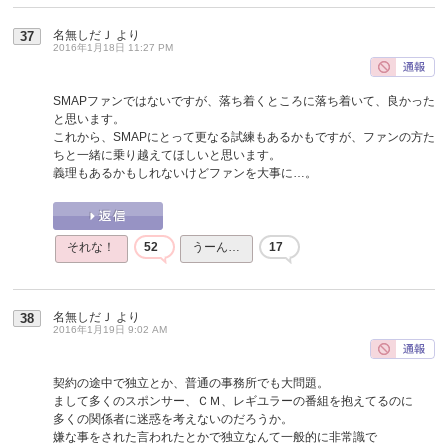
名無しだＪ
より
37
2016年1月18日 11:27 PM
SMAPファンではないですが、落ち着くところに落ち着いて、良かった
と思います。
これから、SMAPにとって更なる試練もあるかもですが、ファンの方た
ちと一緒に乗り越えてほしいと思います。
義理もあるかもしれないけどファンを大事に…。
それな！
52
うーん…
17
名無しだＪ
より
38
2016年1月19日 9:02 AM
契約の途中で独立とか、普通の事務所でも大問題。
まして多くのスポンサー、ＣＭ、レギユラーの番組を抱えてるのに
多くの関係者に迷惑を考えないのだろうか。
嫌な事をされた言われたとかで独立なんて一般的に非常識で