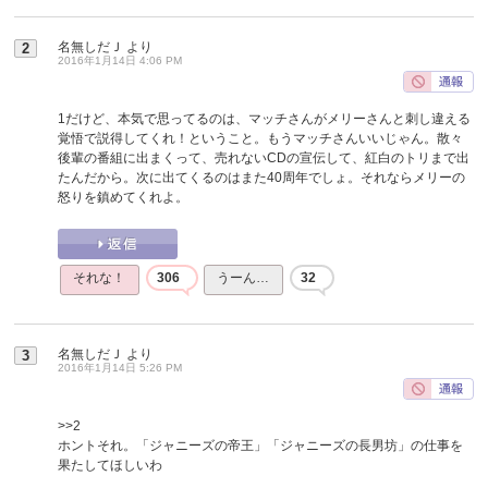
名無しだＪ
より
2
2016年1月14日 4:06 PM
1だけど、本気で思ってるのは、マッチさんがメリーさんと刺し違える
覚悟で説得してくれ！ということ。もうマッチさんいいじゃん。散々
後輩の番組に出まくって、売れないCDの宣伝して、紅白のトリまで出
たんだから。次に出てくるのはまた40周年でしょ。それならメリーの
怒りを鎮めてくれよ。
それな！
306
うーん…
32
名無しだＪ
より
3
2016年1月14日 5:26 PM
>>2
ホントそれ。「ジャニーズの帝王」「ジャニーズの長男坊」の仕事を
果たしてほしいわ