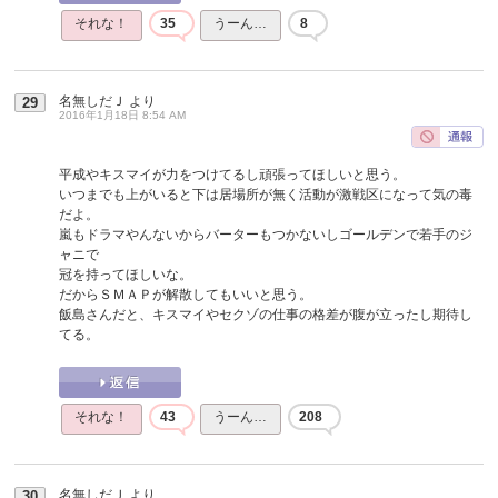
それな！
35
うーん…
8
名無しだＪ
より
29
2016年1月18日 8:54 AM
平成やキスマイが力をつけてるし頑張ってほしいと思う。
いつまでも上がいると下は居場所が無く活動が激戦区になって気の毒
だよ。
嵐もドラマやんないからバーターもつかないしゴールデンで若手のジ
ャニで
冠を持ってほしいな。
だからＳＭＡＰが解散してもいいと思う。
飯島さんだと、キスマイやセクゾの仕事の格差が腹が立ったし期待し
てる。
それな！
43
うーん…
208
名無しだＪ
より
30