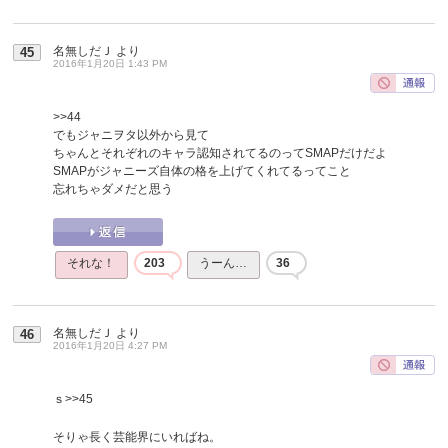
名無しだＪ
より
45
2016年1月20日 1:43 PM
>>44
でもジャニヲタ以外から見て
ちゃんとそれぞれのキャラ認知されてるのってSMAPだけだよ
SMAPがジャニーズ自体の格を上げてくれてるってこと
忘れちゃダメだと思う
それな！
203
うーん…
36
名無しだＪ
より
46
2016年1月20日 4:27 PM
ｓ
>>45
そりゃ長く芸能界にいればね。