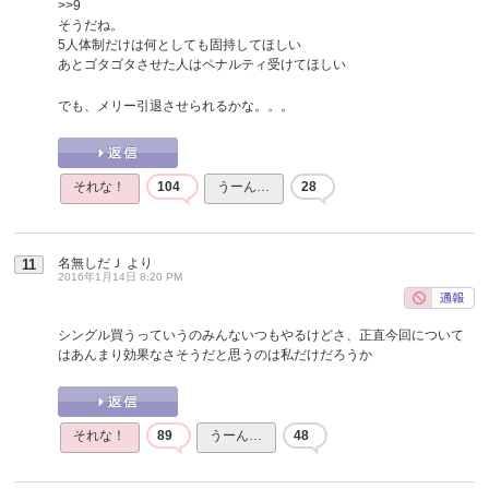
>>9
そうだね。
5人体制だけは何としても固持してほしい
あとゴタゴタさせた人はペナルティ受けてほしい
でも、メリー引退させられるかな。。。
それな！
104
うーん…
28
名無しだＪ
より
11
2016年1月14日 8:20 PM
シングル買うっていうのみんないつもやるけどさ、正直今回について
はあんまり効果なさそうだと思うのは私だけだろうか
それな！
89
うーん…
48