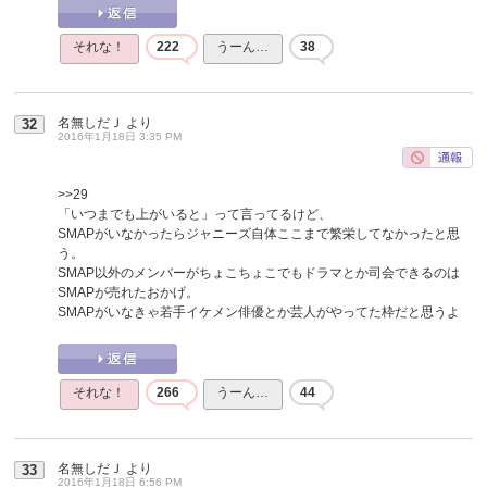
それな！
222
うーん…
38
名無しだＪ
より
32
2016年1月18日 3:35 PM
>>29
「いつまでも上がいると」って言ってるけど、
SMAPがいなかったらジャニーズ自体ここまで繁栄してなかったと思
う。
SMAP以外のメンバーがちょこちょこでもドラマとか司会できるのは
SMAPが売れたおかげ。
SMAPがいなきゃ若手イケメン俳優とか芸人がやってた枠だと思うよ
それな！
266
うーん…
44
名無しだＪ
より
33
2016年1月18日 6:56 PM