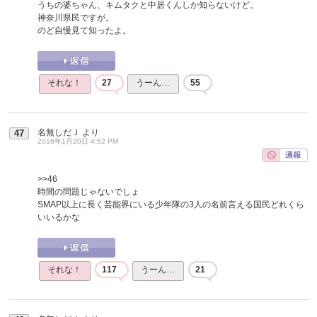
うちの婆ちゃん、キムタクと中居くんしか知らないけど。
神奈川県民ですが。
のど自慢見て知ったよ。
それな！
27
うーん…
55
名無しだＪ
より
47
2016年1月20日 4:52 PM
>>46
時間の問題じゃないでしょ
SMAP以上に長く芸能界にいる少年隊の3人の名前言える国民どれくら
いいるかな
それな！
117
うーん…
21