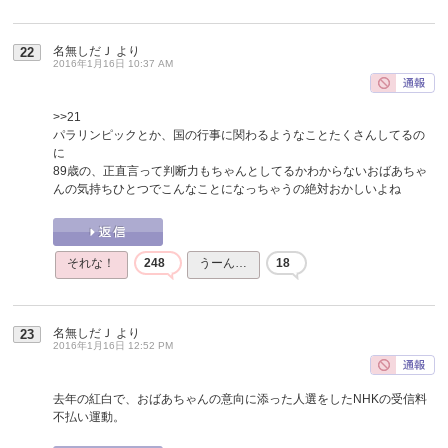
名無しだＪ
より
22
2016年1月16日 10:37 AM
>>21
パラリンピックとか、国の行事に関わるようなことたくさんしてるの
に
89歳の、正直言って判断力もちゃんとしてるかわからないおばあちゃ
んの気持ちひとつでこんなことになっちゃうの絶対おかしいよね
それな！
248
うーん…
18
名無しだＪ
より
23
2016年1月16日 12:52 PM
去年の紅白で、おばあちゃんの意向に添った人選をしたNHKの受信料
不払い運動。