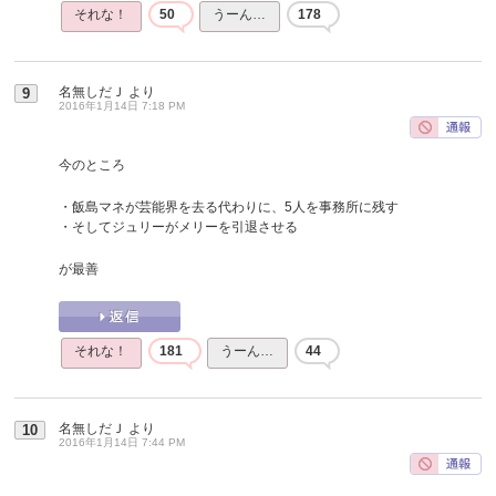
それな！
50
うーん…
178
名無しだＪ
より
9
2016年1月14日 7:18 PM
今のところ
・飯島マネが芸能界を去る代わりに、5人を事務所に残す
・そしてジュリーがメリーを引退させる
が最善
それな！
181
うーん…
44
名無しだＪ
より
10
2016年1月14日 7:44 PM