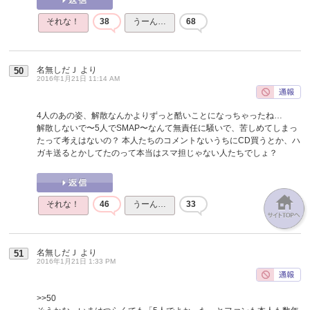
それな！
38
うーん…
68
名無しだＪ
より
50
2016年1月21日 11:14 AM
4人のあの姿、解散なんかよりずっと酷いことになっちゃったね…
解散しないで〜5人でSMAP〜なんて無責任に騒いで、苦しめてしまっ
たって考えはないの？ 本人たちのコメントないうちにCD買うとか、ハ
ガキ送るとかしてたのって本当はスマ担じゃない人たちでしょ？
それな！
46
うーん…
33
名無しだＪ
より
51
2016年1月21日 1:33 PM
>>50