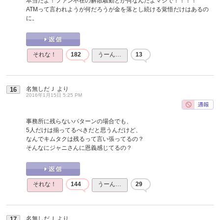
本当だよ！ファン不在の解散騒動とか何なんだよマジで！！！！
ATMって言われようが何だろうが金を落とし続ける覚悟だけはあるの
に。
それな！
182
うーん…
13
名無しだＪ
より
16
2016年1月15日 5:25 PM
事務所に残らないパターンの場合でも、
5人だけは揃ってるべきだと思うんだけど、
なんでキムタクは残るって言い張ってるの？
そんなにジャニさんに恩義感じてるの？
それな！
144
うーん…
29
名無しだＪ
より
17