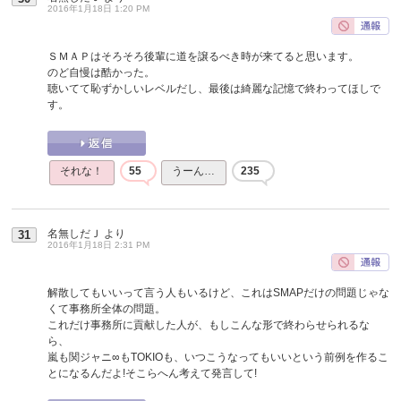
2016年1月18日 1:20 PM
ＳＭＡＰはそろそろ後輩に道を譲るべき時が来てると思います。
のど自慢は酷かった。
聴いてて恥ずかしいレベルだし、最後は綺麗な記憶で終わってほしで
す。
それな！
55
うーん…
235
名無しだＪ
より
31
2016年1月18日 2:31 PM
解散してもいいって言う人もいるけど、これはSMAPだけの問題じゃな
くて事務所全体の問題。
これだけ事務所に貢献した人が、もしこんな形で終わらせられるな
ら、
嵐も関ジャニ∞もTOKIOも、いつこうなってもいいという前例を作るこ
とになるんだよ!そこらへん考えて発言して!