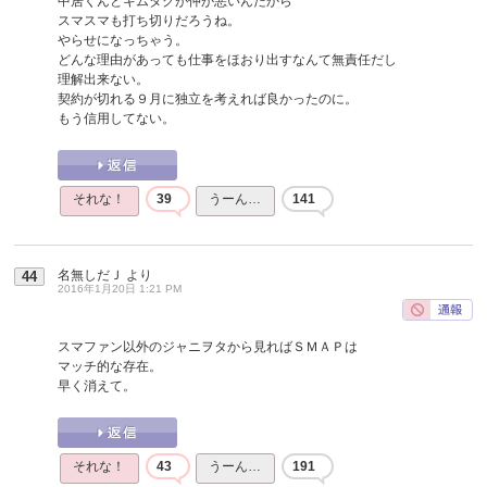
中居くんとキムタクが仲が悪いんだから
スマスマも打ち切りだろうね。
やらせになっちゃう。
どんな理由があっても仕事をほおり出すなんて無責任だし
理解出来ない。
契約が切れる９月に独立を考えれば良かったのに。
もう信用してない。
それな！
39
うーん…
141
名無しだＪ
より
44
2016年1月20日 1:21 PM
スマファン以外のジャニヲタから見ればＳＭＡＰは
マッチ的な存在。
早く消えて。
それな！
43
うーん…
191