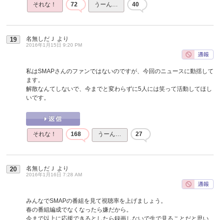
それな！
72
うーん…
40
名無しだＪ
より
19
2016年1月15日 9:20 PM
私はSMAPさんのファンではないのですが、今回のニュースに動揺して
ます。
解散なんてしないで、今までと変わらずに5人には笑って活動してほし
いです。
それな！
168
うーん…
27
名無しだＪ
より
20
2016年1月16日 7:28 AM
みんなでSMAPの番組を見て視聴率を上げましょう。
春の番組編成でなくなったら嫌だから。
今まで以上に応援できるとしたら録画しないで生で見ることだと思い