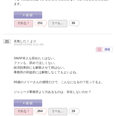
ます。
それな！
151
うーん…
30
名無しだＪ
より
21
2016年1月16日 9:12 AM
SMAP本人も辞めたくはない。
ファンも、辞めてほしくない。
経済効果的にも解散させて得はない。
事務所の利益的には解散しなくてもよいよね。
89歳のメリーさんの感情だけで、こんなになるの？狂ってるよ。
ジャニーズ事務所より力あるものは、存在しないのか？
それな！
264
うーん…
19