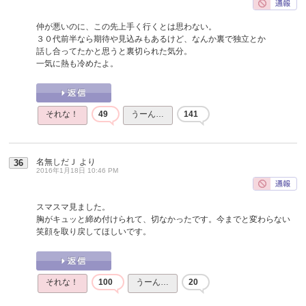
仲が悪いのに、この先上手く行くとは思わない。
３０代前半なら期待や見込みもあるけど、なんか裏で独立とか
話し合ってたかと思うと裏切られた気分。
一気に熱も冷めたよ。
それな！
49
うーん…
141
名無しだＪ
より
36
2016年1月18日 10:46 PM
スマスマ見ました。
胸がキュッと締め付けられて、切なかったです。今までと変わらない
笑顔を取り戻してほしいです。
それな！
100
うーん…
20