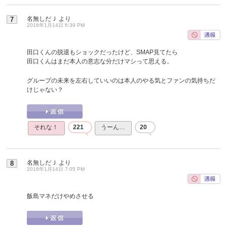
名無しだＪ
より
7
2016年1月14日 6:39 PM
田口くんの脱退もショックだったけど、SMAP見てたら
田口くんはまだ本人の意志な分だけマシって思える。
グループの未来を左右していいのは本人のやる気とファンの気持ちだ
けじゃない？
それな！
221
うーん…
20
名無しだＪ
より
8
2016年1月14日 7:05 PM
飯島マネだけやめさせる