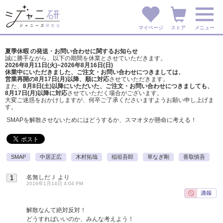
マイページ
ストア
メニュー
夏季休暇 の発送・お問い合わせに関するお知らせ
誠に勝手ながら、以下の期間を休業とさせていただきます。
2026年8月11日(火)~2026年8月16日(日)
休業中にいただきました、ご注文・お問い合わせにつきましては、
営業再開の8月17日(月)以降、順に対応
させていただきます。
また、
8月8日(土)以降にいただいた、ご注文・
お問い合わせにつきましても、
8月17日(月)以降に対応
させていただく場合がございます。
大変ご迷惑をおかけしますが、
何卒ご了承くださいますようお願い申し上げま
す。
SMAPを解散させないためにはどうするか、スマオタが懸命に考える！
SMAP
中居正広
木村拓哉
稲垣吾郎
草なぎ剛
香取慎吾
名無しだＪ
より
1
2016年1月14日 4:04 PM
解散なんて絶対反対！
どうすればいいのか、みんな考えよう！