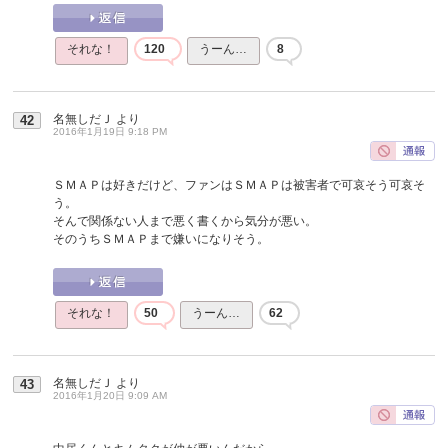
それな！
120
うーん…
8
名無しだＪ
より
42
2016年1月19日 9:18 PM
ＳＭＡＰは好きだけど、ファンはＳＭＡＰは被害者で可哀そう可哀そ
う。
そんで関係ない人まで悪く書くから気分が悪い。
そのうちＳＭＡＰまで嫌いになりそう。
それな！
50
うーん…
62
名無しだＪ
より
43
2016年1月20日 9:09 AM