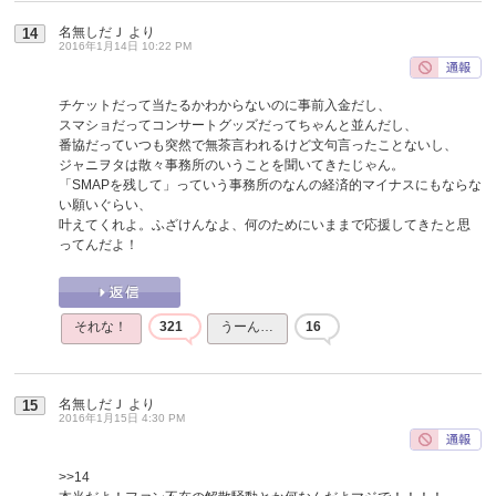
名無しだＪ
より
14
2016年1月14日 10:22 PM
チケットだって当たるかわからないのに事前入金だし、
スマショだってコンサートグッズだってちゃんと並んだし、
番協だっていつも突然で無茶言われるけど文句言ったことないし、
ジャニヲタは散々事務所のいうことを聞いてきたじゃん。
「SMAPを残して」っていう事務所のなんの経済的マイナスにもならな
い願いぐらい、
叶えてくれよ。ふざけんなよ、何のためにいままで応援してきたと思
ってんだよ！
それな！
321
うーん…
16
名無しだＪ
より
15
2016年1月15日 4:30 PM
>>14