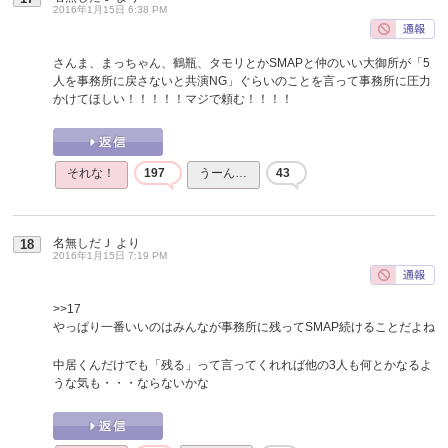
2016年1月15日 6:38 PM
さんま、まっちゃん、鶴瓶、タモリとかSMAPと仲のいい大御所が「5
人を事務所に戻さないと共演NG」ぐらいのことを言って事務所に圧力
かけてほしい！！！！！マジで頼む！！！！
それな！
197
うーん…
43
名無しだＪ
より
18
2016年1月15日 7:19 PM
>>17
やっぱり一番いいのはみんなが事務所に残ってSMAP続けることだよね
中居くんだけでも「残る」って言ってくれれば他の3人も何とかなるよ
うな気も・・・ならないかな