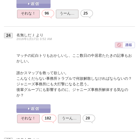
それな！
96
うーん…
25
名無しだＪ
より
24
2016年1月17日 3:52 AM
マッチの紅白トリもおかしいし、ここ数日の中居君たたきの記事もお
かしい。
誰かスマップを救って欲しい。
こんなくだらない事務所トラブルで何故解散しなければならないの？
ジャニーズ事務所にも大打撃になると思う。
後輩グループにも影響するのに、ジャニーズ事務所解体する気なの
か？
それな！
182
うーん…
28