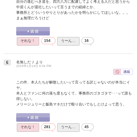
自分の進むべき道を、四方八方に配慮してよく考える人だと思うから
中居くんが退社したいって言うまでの経緯とか、
事務所とどういうやりとりがあったかを明らかにしてほしいな。。。
まぁ無理だろうけど
それな！
154
うーん…
16
名無しだＪ
より
6
2016年1月14日 6:04 PM
この件、本人たちが解散したいって言ってる訳じゃないのが本当にイ
ヤ。
本人とファンに何の落ち度もなくて、事務所のゴタゴタで･･･って誰も
得しない。
メリージュリーと飯島マネだけで殴り合いでもしとけよって思う。
それな！
281
うーん…
45