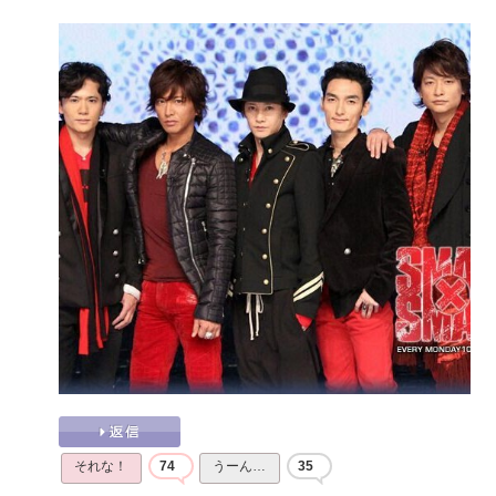
それな！
74
うーん…
35