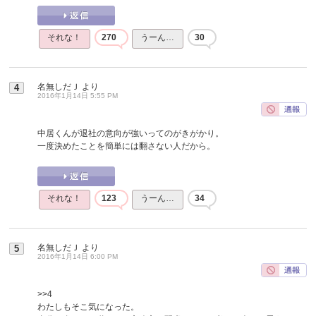
それな！
270
うーん…
30
名無しだＪ
より
4
2016年1月14日 5:55 PM
中居くんが退社の意向が強いってのがきがかり。
一度決めたことを簡単には翻さない人だから。
それな！
123
うーん…
34
名無しだＪ
より
5
2016年1月14日 6:00 PM
>>4
わたしもそこ気になった。