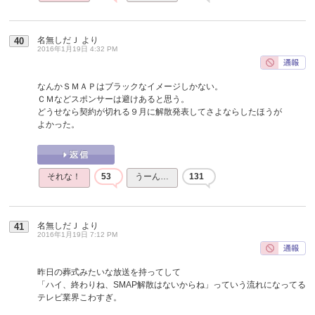
名無しだＪ
より
40
2016年1月19日 4:32 PM
なんかＳＭＡＰはブラックなイメージしかない。
ＣＭなどスポンサーは避けあると思う。
どうせなら契約が切れる９月に解散発表してさよならしたほうが
よかった。
それな！
53
うーん…
131
名無しだＪ
より
41
2016年1月19日 7:12 PM
昨日の葬式みたいな放送を持ってして
「ハイ、終わりね、SMAP解散はないからね」っていう流れになってる
テレビ業界こわすぎ。