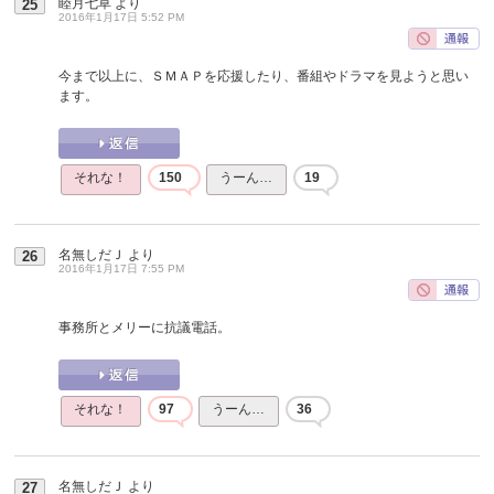
睦月七草
より
25
2016年1月17日 5:52 PM
今まで以上に、ＳＭＡＰを応援したり、番組やドラマを見ようと思い
ます。
それな！
150
うーん…
19
名無しだＪ
より
26
2016年1月17日 7:55 PM
事務所とメリーに抗議電話。
それな！
97
うーん…
36
名無しだＪ
より
27