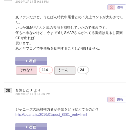
2016年1月17日 9:33 PM
嵐ファンだけど、うたばん時代中居君との下克上コントが大好きでし
た。
いつかSMAPさんと嵐の共演を期待していたので残念です。
何も出来ないけど、今まで通りSMAPさんが出てる番組は見るし音楽
CDが出れば
買います。
あとヤフコメで事務所を批判することしか書けません。
それな！
114
うーん…
24
名無しだＪ
より
28
2016年1月17日 11:36 PM
ジャニーズの絶対権力者が事態をどう捉えてるのか？
http://tocana.jp/2016/01/post_8381_entry.html