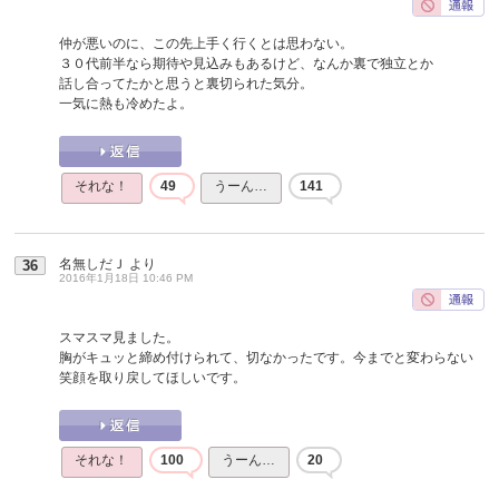
仲が悪いのに、この先上手く行くとは思わない。
３０代前半なら期待や見込みもあるけど、なんか裏で独立とか
話し合ってたかと思うと裏切られた気分。
一気に熱も冷めたよ。
それな！
49
うーん…
141
名無しだＪ
より
36
2016年1月18日 10:46 PM
スマスマ見ました。
胸がキュッと締め付けられて、切なかったです。今までと変わらない
笑顔を取り戻してほしいです。
それな！
100
うーん…
20