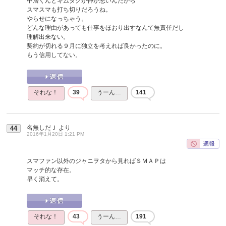
中居くんとキムタクが仲が悪いんだから
スマスマも打ち切りだろうね。
やらせになっちゃう。
どんな理由があっても仕事をほおり出すなんて無責任だし
理解出来ない。
契約が切れる９月に独立を考えれば良かったのに。
もう信用してない。
それな！
39
うーん…
141
名無しだＪ
より
44
2016年1月20日 1:21 PM
スマファン以外のジャニヲタから見ればＳＭＡＰは
マッチ的な存在。
早く消えて。
それな！
43
うーん…
191