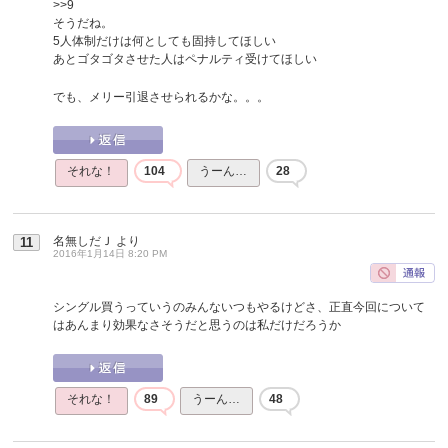
>>9
そうだね。
5人体制だけは何としても固持してほしい
あとゴタゴタさせた人はペナルティ受けてほしい
でも、メリー引退させられるかな。。。
それな！
104
うーん…
28
名無しだＪ
より
11
2016年1月14日 8:20 PM
シングル買うっていうのみんないつもやるけどさ、正直今回について
はあんまり効果なさそうだと思うのは私だけだろうか
それな！
89
うーん…
48