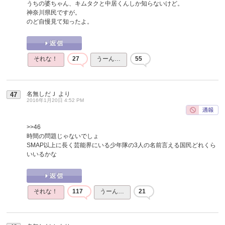
うちの婆ちゃん、キムタクと中居くんしか知らないけど。
神奈川県民ですが。
のど自慢見て知ったよ。
それな！
27
うーん…
55
名無しだＪ
より
47
2016年1月20日 4:52 PM
>>46
時間の問題じゃないでしょ
SMAP以上に長く芸能界にいる少年隊の3人の名前言える国民どれくら
いいるかな
それな！
117
うーん…
21