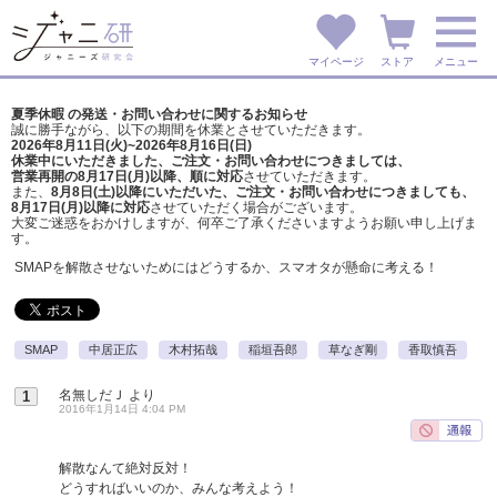
マイページ
ストア
メニュー
夏季休暇 の発送・お問い合わせに関するお知らせ
誠に勝手ながら、以下の期間を休業とさせていただきます。
2026年8月11日(火)~2026年8月16日(日)
休業中にいただきました、ご注文・お問い合わせにつきましては、
営業再開の8月17日(月)以降、順に対応
させていただきます。
また、
8月8日(土)以降にいただいた、ご注文・
お問い合わせにつきましても、
8月17日(月)以降に対応
させていただく場合がございます。
大変ご迷惑をおかけしますが、
何卒ご了承くださいますようお願い申し上げま
す。
SMAPを解散させないためにはどうするか、スマオタが懸命に考える！
SMAP
中居正広
木村拓哉
稲垣吾郎
草なぎ剛
香取慎吾
名無しだＪ
より
1
2016年1月14日 4:04 PM
解散なんて絶対反対！
どうすればいいのか、みんな考えよう！