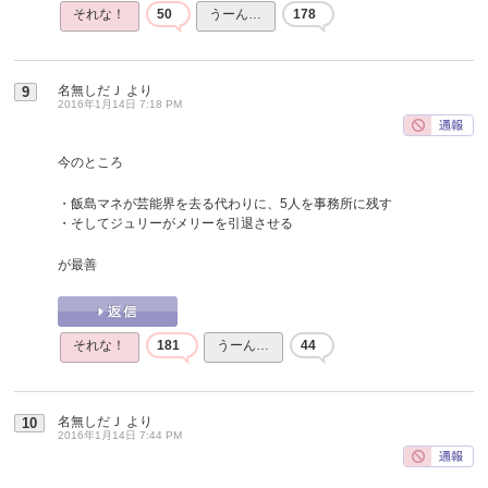
それな！
50
うーん…
178
名無しだＪ
より
9
2016年1月14日 7:18 PM
今のところ
・飯島マネが芸能界を去る代わりに、5人を事務所に残す
・そしてジュリーがメリーを引退させる
が最善
それな！
181
うーん…
44
名無しだＪ
より
10
2016年1月14日 7:44 PM