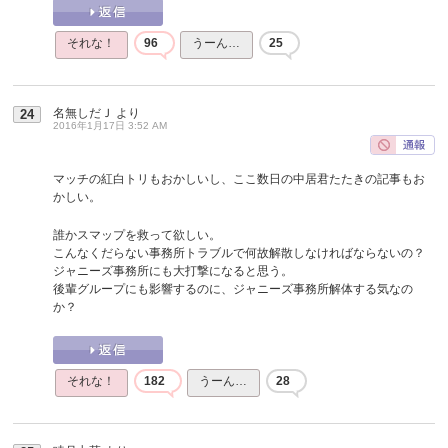
それな！
96
うーん…
25
名無しだＪ
より
24
2016年1月17日 3:52 AM
マッチの紅白トリもおかしいし、ここ数日の中居君たたきの記事もお
かしい。
誰かスマップを救って欲しい。
こんなくだらない事務所トラブルで何故解散しなければならないの？
ジャニーズ事務所にも大打撃になると思う。
後輩グループにも影響するのに、ジャニーズ事務所解体する気なの
か？
それな！
182
うーん…
28