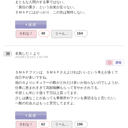
まともな人間のする事ではない。
「責任の重さ」という自覚が足りない。
ＳＭＡＰにはがっかり、この先は期待しない。
それな！
49
うーん…
164
名無しだＪ
より
39
2016年1月19日 1:50 PM
ＳＭＡＰファンは、ＳＭＡＰさえよければいいという考えが多くて
自己中が多いですね。
他のＧよりレギュラーの数がどれだけ多いか知らないのでしようか。
仕事に恵まれすぎて高額報酬もらって甘やかされてる。
中居くん年に５億１千万以上貰ってます。
少しは嫌なことがあっても事務所やファンを裏切るなと言いたい。
一般の社会人はもっと苦労してますよ。
それな！
62
うーん…
196