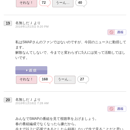
それな！
72
うーん…
40
名無しだＪ
より
19
2016年1月15日 9:20 PM
私はSMAPさんのファンではないのですが、今回のニュースに動揺して
ます。
解散なんてしないで、今までと変わらずに5人には笑って活動してほし
いです。
それな！
168
うーん…
27
名無しだＪ
より
20
2016年1月16日 7:28 AM
みんなでSMAPの番組を見て視聴率を上げましょう。
春の番組編成でなくなったら嫌だから。
今まで以上に応援できるとしたら録画しないで生で見ることだと思い