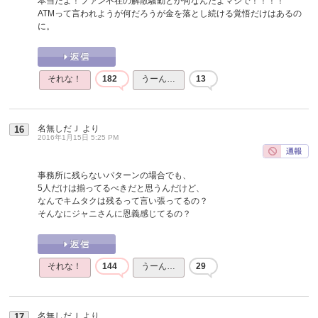
本当だよ！ファン不在の解散騒動とか何なんだよマジで！！！！
ATMって言われようが何だろうが金を落とし続ける覚悟だけはあるの
に。
それな！
182
うーん…
13
名無しだＪ
より
16
2016年1月15日 5:25 PM
事務所に残らないパターンの場合でも、
5人だけは揃ってるべきだと思うんだけど、
なんでキムタクは残るって言い張ってるの？
そんなにジャニさんに恩義感じてるの？
それな！
144
うーん…
29
名無しだＪ
より
17