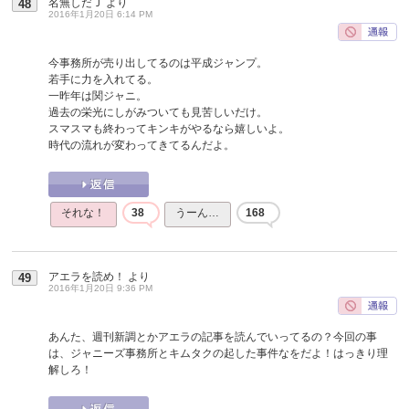
名無しだＪ
より
48
2016年1月20日 6:14 PM
今事務所が売り出してるのは平成ジャンプ。
若手に力を入れてる。
一昨年は関ジャニ。
過去の栄光にしがみついても見苦しいだけ。
スマスマも終わってキンキがやるなら嬉しいよ。
時代の流れが変わってきてるんだよ。
それな！
38
うーん…
168
アエラを読め！
より
49
2016年1月20日 9:36 PM
あんた、週刊新調とかアエラの記事を読んでいってるの？今回の事
は、ジャニーズ事務所とキムタクの起した事件なをだよ！はっきり理
解しろ！