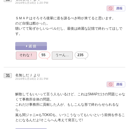
2016年1月18日 1:20 PM
ＳＭＡＰはそろそろ後輩に道を譲るべき時が来てると思います。
のど自慢は酷かった。
聴いてて恥ずかしいレベルだし、最後は綺麗な記憶で終わってほしで
す。
それな！
55
うーん…
235
名無しだＪ
より
31
2016年1月18日 2:31 PM
解散してもいいって言う人もいるけど、これはSMAPだけの問題じゃな
くて事務所全体の問題。
これだけ事務所に貢献した人が、もしこんな形で終わらせられるな
ら、
嵐も関ジャニ∞もTOKIOも、いつこうなってもいいという前例を作るこ
とになるんだよ!そこらへん考えて発言して!