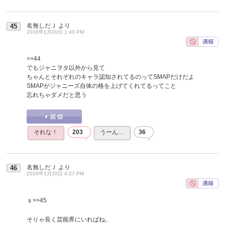
名無しだＪ
より
45
2016年1月20日 1:43 PM
>>44
でもジャニヲタ以外から見て
ちゃんとそれぞれのキャラ認知されてるのってSMAPだけだよ
SMAPがジャニーズ自体の格を上げてくれてるってこと
忘れちゃダメだと思う
それな！
203
うーん…
36
名無しだＪ
より
46
2016年1月20日 4:27 PM
ｓ
>>45
そりゃ長く芸能界にいればね。