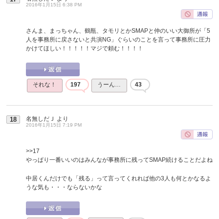
2016年1月15日 6:38 PM
さんま、まっちゃん、鶴瓶、タモリとかSMAPと仲のいい大御所が「5
人を事務所に戻さないと共演NG」ぐらいのことを言って事務所に圧力
かけてほしい！！！！！マジで頼む！！！！
それな！
197
うーん…
43
名無しだＪ
より
18
2016年1月15日 7:19 PM
>>17
やっぱり一番いいのはみんなが事務所に残ってSMAP続けることだよね
中居くんだけでも「残る」って言ってくれれば他の3人も何とかなるよ
うな気も・・・ならないかな