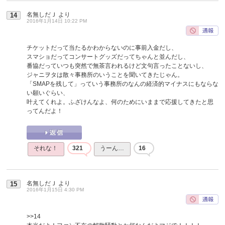
名無しだＪ
より
14
2016年1月14日 10:22 PM
チケットだって当たるかわからないのに事前入金だし、
スマショだってコンサートグッズだってちゃんと並んだし、
番協だっていつも突然で無茶言われるけど文句言ったことないし、
ジャニヲタは散々事務所のいうことを聞いてきたじゃん。
「SMAPを残して」っていう事務所のなんの経済的マイナスにもならな
い願いぐらい、
叶えてくれよ。ふざけんなよ、何のためにいままで応援してきたと思
ってんだよ！
それな！
321
うーん…
16
名無しだＪ
より
15
2016年1月15日 4:30 PM
>>14