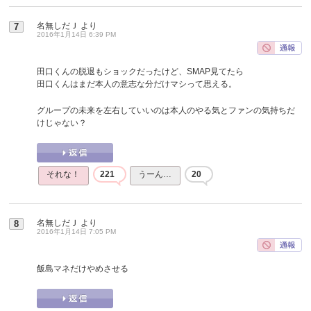
名無しだＪ
より
7
2016年1月14日 6:39 PM
田口くんの脱退もショックだったけど、SMAP見てたら
田口くんはまだ本人の意志な分だけマシって思える。
グループの未来を左右していいのは本人のやる気とファンの気持ちだ
けじゃない？
それな！
221
うーん…
20
名無しだＪ
より
8
2016年1月14日 7:05 PM
飯島マネだけやめさせる