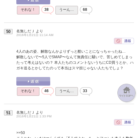
それな！
38
うーん…
68
名無しだＪ
より
50
2016年1月21日 11:14 AM
4人のあの姿、解散なんかよりずっと酷いことになっちゃったね…
解散しないで〜5人でSMAP〜なんて無責任に騒いで、苦しめてしまっ
たって考えはないの？ 本人たちのコメントないうちにCD買うとか、ハ
ガキ送るとかしてたのって本当はスマ担じゃない人たちでしょ？
それな！
46
うーん…
33
名無しだＪ
より
51
2016年1月21日 1:33 PM
>>50