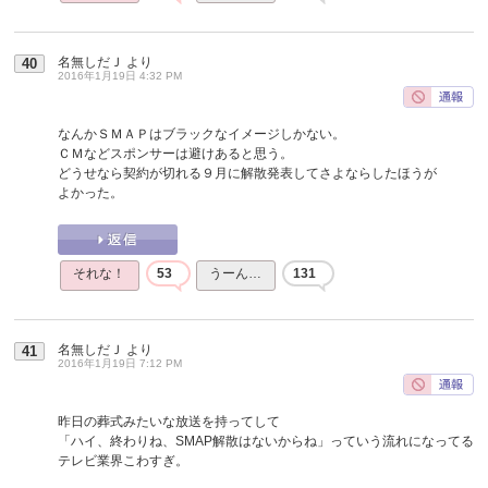
名無しだＪ
より
40
2016年1月19日 4:32 PM
なんかＳＭＡＰはブラックなイメージしかない。
ＣＭなどスポンサーは避けあると思う。
どうせなら契約が切れる９月に解散発表してさよならしたほうが
よかった。
それな！
53
うーん…
131
名無しだＪ
より
41
2016年1月19日 7:12 PM
昨日の葬式みたいな放送を持ってして
「ハイ、終わりね、SMAP解散はないからね」っていう流れになってる
テレビ業界こわすぎ。