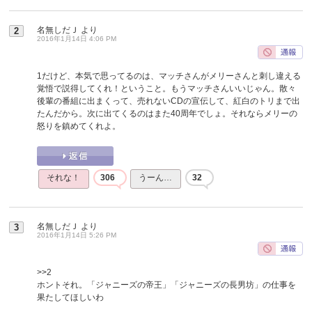
名無しだＪ
より
2
2016年1月14日 4:06 PM
1だけど、本気で思ってるのは、マッチさんがメリーさんと刺し違える
覚悟で説得してくれ！ということ。もうマッチさんいいじゃん。散々
後輩の番組に出まくって、売れないCDの宣伝して、紅白のトリまで出
たんだから。次に出てくるのはまた40周年でしょ。それならメリーの
怒りを鎮めてくれよ。
それな！
306
うーん…
32
名無しだＪ
より
3
2016年1月14日 5:26 PM
>>2
ホントそれ。「ジャニーズの帝王」「ジャニーズの長男坊」の仕事を
果たしてほしいわ