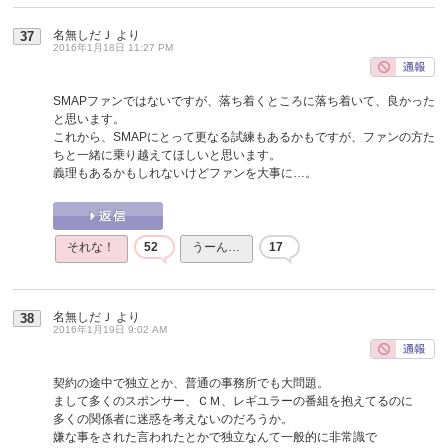
名無しだＪ
より
37
2016年1月18日 11:27 PM
SMAPファンではないですが、落ち着くところに落ち着いて、良かった
と思います。
これから、SMAPにとって更なる試練もあるかもですが、ファンの方た
ちと一緒に乗り越えてほしいと思います。
義理もあるかもしれないけどファンを大事に…。
それな！
52
うーん…
17
名無しだＪ
より
38
2016年1月19日 9:02 AM
契約の途中で独立とか、普通の事務所でも大問題。
まして多くのスポンサー、ＣＭ、レギユラーの番組を抱えてるのに
多くの関係者に迷惑を考えないのだろうか。
嫌な事をされた言われたとかで独立なんて一般的に非常識で