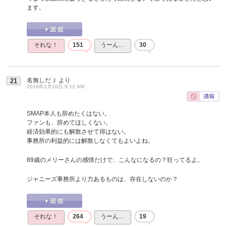
ます。
それな！
151
うーん…
30
名無しだＪ
より
21
2016年1月16日 9:12 AM
SMAP本人も辞めたくはない。
ファンも、辞めてほしくない。
経済効果的にも解散させて得はない。
事務所の利益的には解散しなくてもよいよね。
89歳のメリーさんの感情だけで、こんなになるの？狂ってるよ。
ジャニーズ事務所より力あるものは、存在しないのか？
それな！
264
うーん…
19