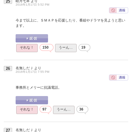
睦月七草
より
25
2016年1月17日 5:52 PM
今まで以上に、ＳＭＡＰを応援したり、番組やドラマを見ようと思い
ます。
それな！
150
うーん…
19
名無しだＪ
より
26
2016年1月17日 7:55 PM
事務所とメリーに抗議電話。
それな！
97
うーん…
36
名無しだＪ
より
27