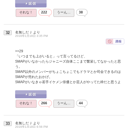
それな！
222
うーん…
38
名無しだＪ
より
32
2016年1月18日 3:35 PM
>>29
「いつまでも上がいると」って言ってるけど、
SMAPがいなかったらジャニーズ自体ここまで繁栄してなかったと思
う。
SMAP以外のメンバーがちょこちょこでもドラマとか司会できるのは
SMAPが売れたおかげ。
SMAPがいなきゃ若手イケメン俳優とか芸人がやってた枠だと思うよ
それな！
266
うーん…
44
名無しだＪ
より
33
2016年1月18日 6:56 PM