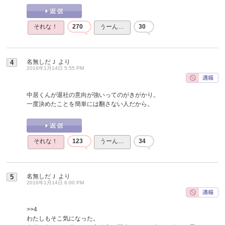
それな！
270
うーん…
30
名無しだＪ
より
4
2016年1月14日 5:55 PM
中居くんが退社の意向が強いってのがきがかり。
一度決めたことを簡単には翻さない人だから。
それな！
123
うーん…
34
名無しだＪ
より
5
2016年1月14日 6:00 PM
>>4
わたしもそこ気になった。