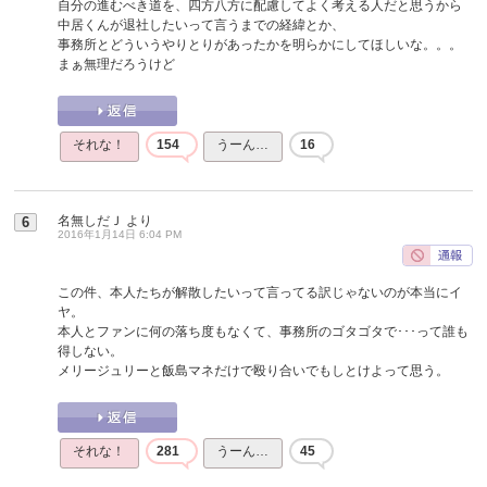
自分の進むべき道を、四方八方に配慮してよく考える人だと思うから
中居くんが退社したいって言うまでの経緯とか、
事務所とどういうやりとりがあったかを明らかにしてほしいな。。。
まぁ無理だろうけど
それな！
154
うーん…
16
名無しだＪ
より
6
2016年1月14日 6:04 PM
この件、本人たちが解散したいって言ってる訳じゃないのが本当にイ
ヤ。
本人とファンに何の落ち度もなくて、事務所のゴタゴタで･･･って誰も
得しない。
メリージュリーと飯島マネだけで殴り合いでもしとけよって思う。
それな！
281
うーん…
45