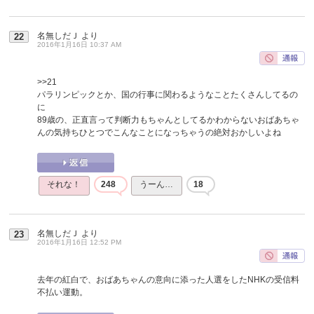
名無しだＪ
より
22
2016年1月16日 10:37 AM
>>21
パラリンピックとか、国の行事に関わるようなことたくさんしてるの
に
89歳の、正直言って判断力もちゃんとしてるかわからないおばあちゃ
んの気持ちひとつでこんなことになっちゃうの絶対おかしいよね
それな！
248
うーん…
18
名無しだＪ
より
23
2016年1月16日 12:52 PM
去年の紅白で、おばあちゃんの意向に添った人選をしたNHKの受信料
不払い運動。