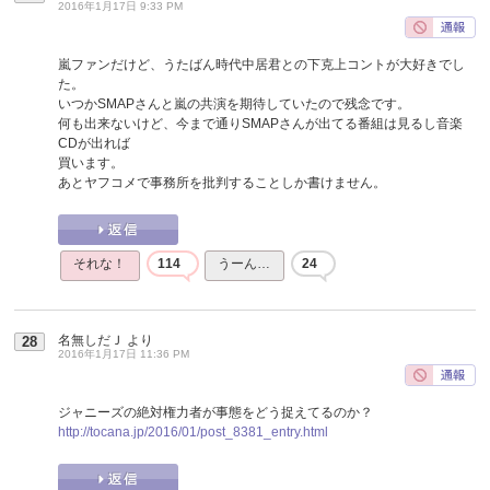
2016年1月17日 9:33 PM
嵐ファンだけど、うたばん時代中居君との下克上コントが大好きでし
た。
いつかSMAPさんと嵐の共演を期待していたので残念です。
何も出来ないけど、今まで通りSMAPさんが出てる番組は見るし音楽
CDが出れば
買います。
あとヤフコメで事務所を批判することしか書けません。
それな！
114
うーん…
24
名無しだＪ
より
28
2016年1月17日 11:36 PM
ジャニーズの絶対権力者が事態をどう捉えてるのか？
http://tocana.jp/2016/01/post_8381_entry.html