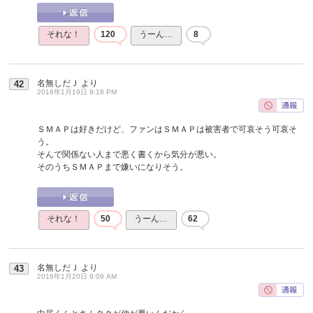
それな！
120
うーん…
8
名無しだＪ
より
42
2016年1月19日 9:18 PM
ＳＭＡＰは好きだけど、ファンはＳＭＡＰは被害者で可哀そう可哀そ
う。
そんで関係ない人まで悪く書くから気分が悪い。
そのうちＳＭＡＰまで嫌いになりそう。
それな！
50
うーん…
62
名無しだＪ
より
43
2016年1月20日 9:09 AM