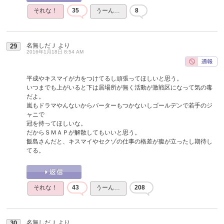
それな！
35
うーん…
8
名無しだＪ
より
29
2016年1月18日 8:54 AM
平成やキスマイが力をつけてるし頑張ってほしいと思う。
いつまでも上がいると下は居場所が無く活動が激戦区になって気の毒
だよ。
嵐もドラマやんないからバーターもつかないしゴールデンで若手のジ
ャニで
冠を持ってほしいな。
だからＳＭＡＰが解散してもいいと思う。
飯島さんだと、キスマイやセクゾの仕事の格差が腹が立ったし期待し
てる。
それな！
43
うーん…
208
名無しだＪ
より
30