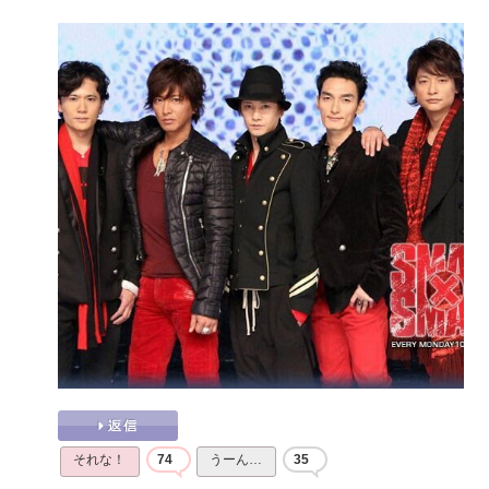
それな！
74
うーん…
35