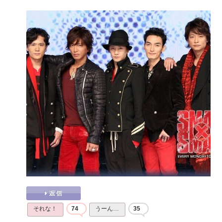
それな！
74
うーん…
35