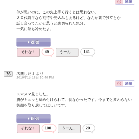
仲が悪いのに、この先上手く行くとは思わない。
３０代前半なら期待や見込みもあるけど、なんか裏で独立とか
話し合ってたかと思うと裏切られた気分。
一気に熱も冷めたよ。
それな！
49
うーん…
141
名無しだＪ
より
36
2016年1月18日 10:46 PM
スマスマ見ました。
胸がキュッと締め付けられて、切なかったです。今までと変わらない
笑顔を取り戻してほしいです。
それな！
100
うーん…
20