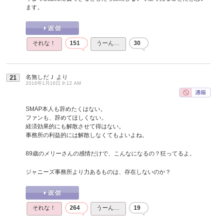
ます。
それな！
151
うーん…
30
名無しだＪ
より
21
2016年1月16日 9:12 AM
SMAP本人も辞めたくはない。
ファンも、辞めてほしくない。
経済効果的にも解散させて得はない。
事務所の利益的には解散しなくてもよいよね。
89歳のメリーさんの感情だけで、こんなになるの？狂ってるよ。
ジャニーズ事務所より力あるものは、存在しないのか？
それな！
264
うーん…
19