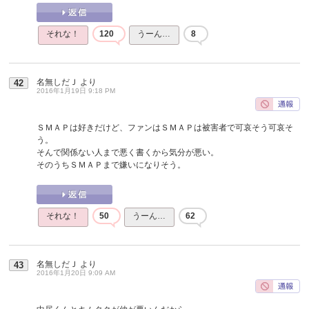
それな！
120
うーん…
8
名無しだＪ
より
42
2016年1月19日 9:18 PM
ＳＭＡＰは好きだけど、ファンはＳＭＡＰは被害者で可哀そう可哀そ
う。
そんで関係ない人まで悪く書くから気分が悪い。
そのうちＳＭＡＰまで嫌いになりそう。
それな！
50
うーん…
62
名無しだＪ
より
43
2016年1月20日 9:09 AM