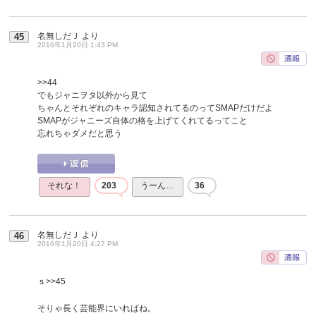
名無しだＪ
より
45
2016年1月20日 1:43 PM
>>44
でもジャニヲタ以外から見て
ちゃんとそれぞれのキャラ認知されてるのってSMAPだけだよ
SMAPがジャニーズ自体の格を上げてくれてるってこと
忘れちゃダメだと思う
それな！
203
うーん…
36
名無しだＪ
より
46
2016年1月20日 4:27 PM
ｓ
>>45
そりゃ長く芸能界にいればね。