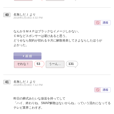
名無しだＪ
より
40
2016年1月19日 4:32 PM
なんかＳＭＡＰはブラックなイメージしかない。
ＣＭなどスポンサーは避けあると思う。
どうせなら契約が切れる９月に解散発表してさよならしたほうが
よかった。
それな！
53
うーん…
131
名無しだＪ
より
41
2016年1月19日 7:12 PM
昨日の葬式みたいな放送を持ってして
「ハイ、終わりね、SMAP解散はないからね」っていう流れになってる
テレビ業界こわすぎ。