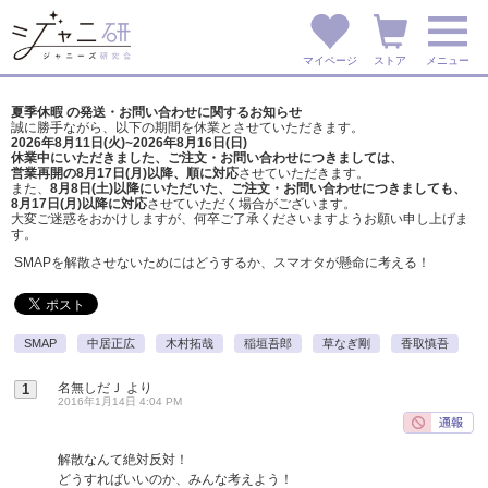
マイページ
ストア
メニュー
夏季休暇 の発送・お問い合わせに関するお知らせ
誠に勝手ながら、以下の期間を休業とさせていただきます。
2026年8月11日(火)~2026年8月16日(日)
休業中にいただきました、ご注文・お問い合わせにつきましては、
営業再開の8月17日(月)以降、順に対応
させていただきます。
また、
8月8日(土)以降にいただいた、ご注文・
お問い合わせにつきましても、
8月17日(月)以降に対応
させていただく場合がございます。
大変ご迷惑をおかけしますが、
何卒ご了承くださいますようお願い申し上げま
す。
SMAPを解散させないためにはどうするか、スマオタが懸命に考える！
SMAP
中居正広
木村拓哉
稲垣吾郎
草なぎ剛
香取慎吾
名無しだＪ
より
1
2016年1月14日 4:04 PM
解散なんて絶対反対！
どうすればいいのか、みんな考えよう！