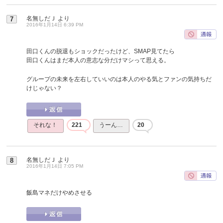
名無しだＪ
より
7
2016年1月14日 6:39 PM
田口くんの脱退もショックだったけど、SMAP見てたら
田口くんはまだ本人の意志な分だけマシって思える。
グループの未来を左右していいのは本人のやる気とファンの気持ちだ
けじゃない？
それな！
221
うーん…
20
名無しだＪ
より
8
2016年1月14日 7:05 PM
飯島マネだけやめさせる