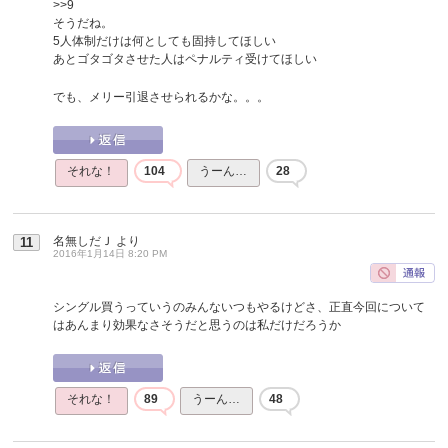
>>9
そうだね。
5人体制だけは何としても固持してほしい
あとゴタゴタさせた人はペナルティ受けてほしい
でも、メリー引退させられるかな。。。
それな！
104
うーん…
28
名無しだＪ
より
11
2016年1月14日 8:20 PM
シングル買うっていうのみんないつもやるけどさ、正直今回について
はあんまり効果なさそうだと思うのは私だけだろうか
それな！
89
うーん…
48