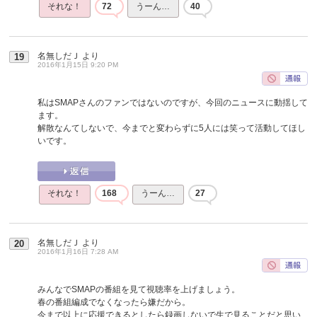
それな！
72
うーん…
40
名無しだＪ
より
19
2016年1月15日 9:20 PM
私はSMAPさんのファンではないのですが、今回のニュースに動揺して
ます。
解散なんてしないで、今までと変わらずに5人には笑って活動してほし
いです。
それな！
168
うーん…
27
名無しだＪ
より
20
2016年1月16日 7:28 AM
みんなでSMAPの番組を見て視聴率を上げましょう。
春の番組編成でなくなったら嫌だから。
今まで以上に応援できるとしたら録画しないで生で見ることだと思い