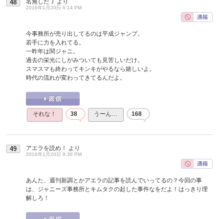
名無しだＪ
より
48
2016年1月20日 6:14 PM
今事務所が売り出してるのは平成ジャンプ。
若手に力を入れてる。
一昨年は関ジャニ。
過去の栄光にしがみついても見苦しいだけ。
スマスマも終わってキンキがやるなら嬉しいよ。
時代の流れが変わってきてるんだよ。
それな！
38
うーん…
168
アエラを読め！
より
49
2016年1月20日 9:36 PM
あんた、週刊新調とかアエラの記事を読んでいってるの？今回の事
は、ジャニーズ事務所とキムタクの起した事件なをだよ！はっきり理
解しろ！