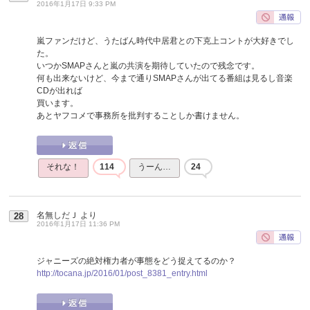
2016年1月17日 9:33 PM
嵐ファンだけど、うたばん時代中居君との下克上コントが大好きでし
た。
いつかSMAPさんと嵐の共演を期待していたので残念です。
何も出来ないけど、今まで通りSMAPさんが出てる番組は見るし音楽
CDが出れば
買います。
あとヤフコメで事務所を批判することしか書けません。
それな！
114
うーん…
24
名無しだＪ
より
28
2016年1月17日 11:36 PM
ジャニーズの絶対権力者が事態をどう捉えてるのか？
http://tocana.jp/2016/01/post_8381_entry.html