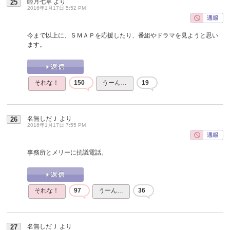
睦月七草
より
25
2016年1月17日 5:52 PM
今まで以上に、ＳＭＡＰを応援したり、番組やドラマを見ようと思い
ます。
それな！
150
うーん…
19
名無しだＪ
より
26
2016年1月17日 7:55 PM
事務所とメリーに抗議電話。
それな！
97
うーん…
36
名無しだＪ
より
27