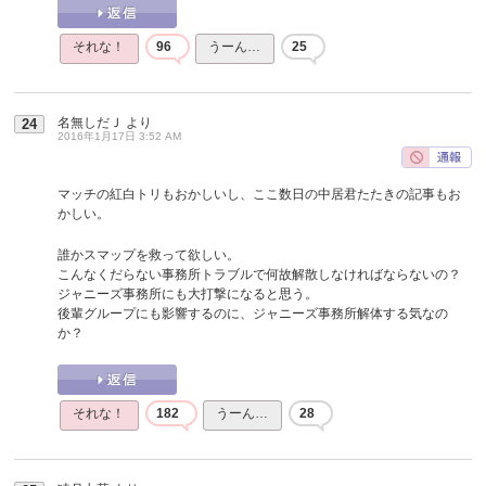
それな！
96
うーん…
25
名無しだＪ
より
24
2016年1月17日 3:52 AM
マッチの紅白トリもおかしいし、ここ数日の中居君たたきの記事もお
かしい。
誰かスマップを救って欲しい。
こんなくだらない事務所トラブルで何故解散しなければならないの？
ジャニーズ事務所にも大打撃になると思う。
後輩グループにも影響するのに、ジャニーズ事務所解体する気なの
か？
それな！
182
うーん…
28