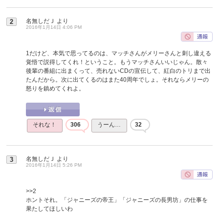
名無しだＪ
より
2
2016年1月14日 4:06 PM
1だけど、本気で思ってるのは、マッチさんがメリーさんと刺し違える
覚悟で説得してくれ！ということ。もうマッチさんいいじゃん。散々
後輩の番組に出まくって、売れないCDの宣伝して、紅白のトリまで出
たんだから。次に出てくるのはまた40周年でしょ。それならメリーの
怒りを鎮めてくれよ。
それな！
306
うーん…
32
名無しだＪ
より
3
2016年1月14日 5:26 PM
>>2
ホントそれ。「ジャニーズの帝王」「ジャニーズの長男坊」の仕事を
果たしてほしいわ