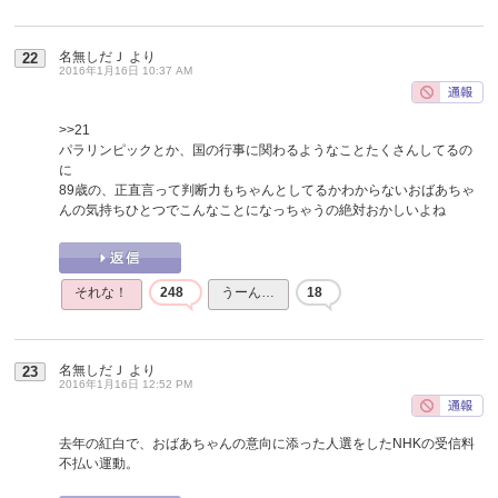
名無しだＪ
より
22
2016年1月16日 10:37 AM
>>21
パラリンピックとか、国の行事に関わるようなことたくさんしてるの
に
89歳の、正直言って判断力もちゃんとしてるかわからないおばあちゃ
んの気持ちひとつでこんなことになっちゃうの絶対おかしいよね
それな！
248
うーん…
18
名無しだＪ
より
23
2016年1月16日 12:52 PM
去年の紅白で、おばあちゃんの意向に添った人選をしたNHKの受信料
不払い運動。