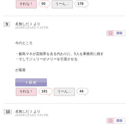
それな！
50
うーん…
178
名無しだＪ
より
9
2016年1月14日 7:18 PM
今のところ
・飯島マネが芸能界を去る代わりに、5人を事務所に残す
・そしてジュリーがメリーを引退させる
が最善
それな！
181
うーん…
44
名無しだＪ
より
10
2016年1月14日 7:44 PM