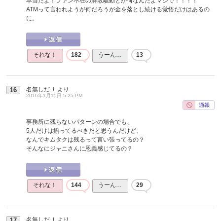
本当だよ！ファン不在の解散騒動とか何なんだよマジで！！！！
ATMって言われようが何だろうが金を落とし続ける覚悟だけはあるの
に。
それな！
182
うーん…
13
名無しだＪ
より
16
2016年1月15日 5:25 PM
事務所に残らないパターンの場合でも、
5人だけは揃ってるべきだと思うんだけど、
なんでキムタクは残るって言い張ってるの？
そんなにジャニさんに恩義感じてるの？
それな！
144
うーん…
29
名無しだＪ
より
17