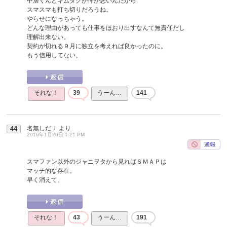
中居くんとキムタクが仲が悪いんだから
スマスマも打ち切りだろうね。
やらせになっちゃう。
どんな理由があっても仕事をほおり出すなんて無責任だし
理解出来ない。
契約が切れる９月に独立を考えれば良かったのに。
もう信用してない。
それな！
39
うーん…
141
名無しだＪ
より
44
2016年1月20日 1:21 PM
スマファン以外のジャニヲタから見ればＳＭＡＰは
マッチ的な存在。
早く消えて。
それな！
43
うーん…
191