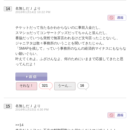
名無しだＪ
より
14
2016年1月14日 10:22 PM
チケットだって当たるかわからないのに事前入金だし、
スマショだってコンサートグッズだってちゃんと並んだし、
番協だっていつも突然で無茶言われるけど文句言ったことないし、
ジャニヲタは散々事務所のいうことを聞いてきたじゃん。
「SMAPを残して」っていう事務所のなんの経済的マイナスにもならな
い願いぐらい、
叶えてくれよ。ふざけんなよ、何のためにいままで応援してきたと思
ってんだよ！
それな！
321
うーん…
16
名無しだＪ
より
15
2016年1月15日 4:30 PM
>>14