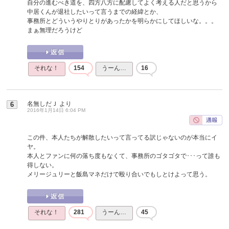
自分の進むべき道を、四方八方に配慮してよく考える人だと思うから
中居くんが退社したいって言うまでの経緯とか、
事務所とどういうやりとりがあったかを明らかにしてほしいな。。。
まぁ無理だろうけど
それな！
154
うーん…
16
名無しだＪ
より
6
2016年1月14日 6:04 PM
この件、本人たちが解散したいって言ってる訳じゃないのが本当にイ
ヤ。
本人とファンに何の落ち度もなくて、事務所のゴタゴタで･･･って誰も
得しない。
メリージュリーと飯島マネだけで殴り合いでもしとけよって思う。
それな！
281
うーん…
45