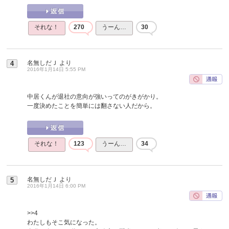
それな！
270
うーん…
30
名無しだＪ
より
4
2016年1月14日 5:55 PM
中居くんが退社の意向が強いってのがきがかり。
一度決めたことを簡単には翻さない人だから。
それな！
123
うーん…
34
名無しだＪ
より
5
2016年1月14日 6:00 PM
>>4
わたしもそこ気になった。