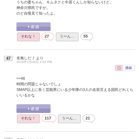
うちの婆ちゃん、キムタクと中居くんしか知らないけど。
神奈川県民ですが。
のど自慢見て知ったよ。
それな！
27
うーん…
55
名無しだＪ
より
47
2016年1月20日 4:52 PM
>>46
時間の問題じゃないでしょ
SMAP以上に長く芸能界にいる少年隊の3人の名前言える国民どれくら
いいるかな
それな！
117
うーん…
21