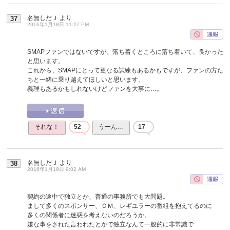
名無しだＪ
より
37
2016年1月18日 11:27 PM
SMAPファンではないですが、落ち着くところに落ち着いて、良かった
と思います。
これから、SMAPにとって更なる試練もあるかもですが、ファンの方た
ちと一緒に乗り越えてほしいと思います。
義理もあるかもしれないけどファンを大事に…。
それな！
52
うーん…
17
名無しだＪ
より
38
2016年1月19日 9:02 AM
契約の途中で独立とか、普通の事務所でも大問題。
まして多くのスポンサー、ＣＭ、レギユラーの番組を抱えてるのに
多くの関係者に迷惑を考えないのだろうか。
嫌な事をされた言われたとかで独立なんて一般的に非常識で