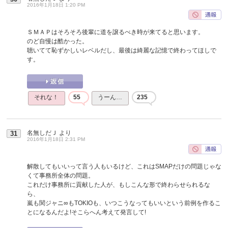
2016年1月18日 1:20 PM
ＳＭＡＰはそろそろ後輩に道を譲るべき時が来てると思います。
のど自慢は酷かった。
聴いてて恥ずかしいレベルだし、最後は綺麗な記憶で終わってほしで
す。
それな！
55
うーん…
235
名無しだＪ
より
31
2016年1月18日 2:31 PM
解散してもいいって言う人もいるけど、これはSMAPだけの問題じゃな
くて事務所全体の問題。
これだけ事務所に貢献した人が、もしこんな形で終わらせられるな
ら、
嵐も関ジャニ∞もTOKIOも、いつこうなってもいいという前例を作るこ
とになるんだよ!そこらへん考えて発言して!