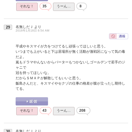
それな！
35
うーん…
8
名無しだＪ
より
29
2016年1月18日 8:54 AM
平成やキスマイが力をつけてるし頑張ってほしいと思う。
いつまでも上がいると下は居場所が無く活動が激戦区になって気の毒
だよ。
嵐もドラマやんないからバーターもつかないしゴールデンで若手のジ
ャニで
冠を持ってほしいな。
だからＳＭＡＰが解散してもいいと思う。
飯島さんだと、キスマイやセクゾの仕事の格差が腹が立ったし期待し
てる。
それな！
43
うーん…
208
名無しだＪ
より
30