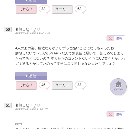
それな！
38
うーん…
68
名無しだＪ
より
50
2016年1月21日 11:14 AM
4人のあの姿、解散なんかよりずっと酷いことになっちゃったね…
解散しないで〜5人でSMAP〜なんて無責任に騒いで、苦しめてしまっ
たって考えはないの？ 本人たちのコメントないうちにCD買うとか、ハ
ガキ送るとかしてたのって本当はスマ担じゃない人たちでしょ？
それな！
46
うーん…
33
名無しだＪ
より
51
2016年1月21日 1:33 PM
>>50