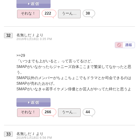
それな！
222
うーん…
38
名無しだＪ
より
32
2016年1月18日 3:35 PM
>>29
「いつまでも上がいると」って言ってるけど、
SMAPがいなかったらジャニーズ自体ここまで繁栄してなかったと思
う。
SMAP以外のメンバーがちょこちょこでもドラマとか司会できるのは
SMAPが売れたおかげ。
SMAPがいなきゃ若手イケメン俳優とか芸人がやってた枠だと思うよ
それな！
266
うーん…
44
名無しだＪ
より
33
2016年1月18日 6:56 PM