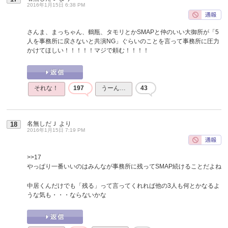
2016年1月15日 6:38 PM
さんま、まっちゃん、鶴瓶、タモリとかSMAPと仲のいい大御所が「5
人を事務所に戻さないと共演NG」ぐらいのことを言って事務所に圧力
かけてほしい！！！！！マジで頼む！！！！
それな！
197
うーん…
43
名無しだＪ
より
18
2016年1月15日 7:19 PM
>>17
やっぱり一番いいのはみんなが事務所に残ってSMAP続けることだよね
中居くんだけでも「残る」って言ってくれれば他の3人も何とかなるよ
うな気も・・・ならないかな