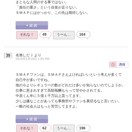
まともな人間のする事ではない。
「責任の重さ」という自覚が足りない。
ＳＭＡＰにはがっかり、この先は期待しない。
それな！
49
うーん…
164
名無しだＪ
より
39
2016年1月19日 1:50 PM
ＳＭＡＰファンは、ＳＭＡＰさえよければいいという考えが多くて
自己中が多いですね。
他のＧよりレギュラーの数がどれだけ多いか知らないのでしようか。
仕事に恵まれすぎて高額報酬もらって甘やかされてる。
中居くん年に５億１千万以上貰ってます。
少しは嫌なことがあっても事務所やファンを裏切るなと言いたい。
一般の社会人はもっと苦労してますよ。
それな！
62
うーん…
196