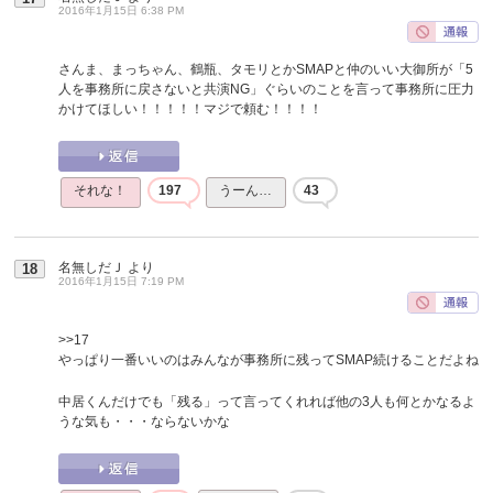
2016年1月15日 6:38 PM
さんま、まっちゃん、鶴瓶、タモリとかSMAPと仲のいい大御所が「5
人を事務所に戻さないと共演NG」ぐらいのことを言って事務所に圧力
かけてほしい！！！！！マジで頼む！！！！
それな！
197
うーん…
43
名無しだＪ
より
18
2016年1月15日 7:19 PM
>>17
やっぱり一番いいのはみんなが事務所に残ってSMAP続けることだよね
中居くんだけでも「残る」って言ってくれれば他の3人も何とかなるよ
うな気も・・・ならないかな