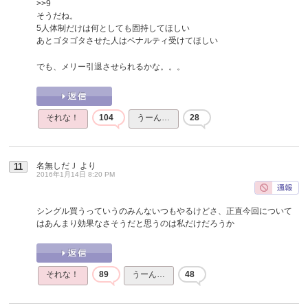
>>9
そうだね。
5人体制だけは何としても固持してほしい
あとゴタゴタさせた人はペナルティ受けてほしい
でも、メリー引退させられるかな。。。
それな！
104
うーん…
28
名無しだＪ
より
11
2016年1月14日 8:20 PM
シングル買うっていうのみんないつもやるけどさ、正直今回について
はあんまり効果なさそうだと思うのは私だけだろうか
それな！
89
うーん…
48