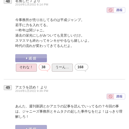
名無しだＪ
より
48
2016年1月20日 6:14 PM
今事務所が売り出してるのは平成ジャンプ。
若手に力を入れてる。
一昨年は関ジャニ。
過去の栄光にしがみついても見苦しいだけ。
スマスマも終わってキンキがやるなら嬉しいよ。
時代の流れが変わってきてるんだよ。
それな！
38
うーん…
168
アエラを読め！
より
49
2016年1月20日 9:36 PM
あんた、週刊新調とかアエラの記事を読んでいってるの？今回の事
は、ジャニーズ事務所とキムタクの起した事件なをだよ！はっきり理
解しろ！