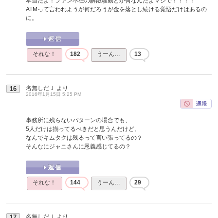
本当だよ！ファン不在の解散騒動とか何なんだよマジで！！！！
ATMって言われようが何だろうが金を落とし続ける覚悟だけはあるの
に。
それな！
182
うーん…
13
名無しだＪ
より
16
2016年1月15日 5:25 PM
事務所に残らないパターンの場合でも、
5人だけは揃ってるべきだと思うんだけど、
なんでキムタクは残るって言い張ってるの？
そんなにジャニさんに恩義感じてるの？
それな！
144
うーん…
29
名無しだＪ
より
17