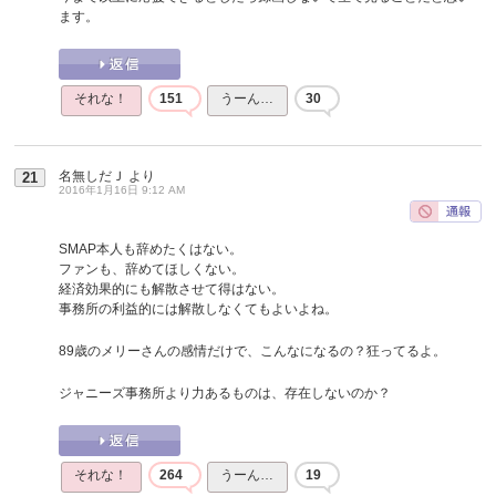
ます。
それな！
151
うーん…
30
名無しだＪ
より
21
2016年1月16日 9:12 AM
SMAP本人も辞めたくはない。
ファンも、辞めてほしくない。
経済効果的にも解散させて得はない。
事務所の利益的には解散しなくてもよいよね。
89歳のメリーさんの感情だけで、こんなになるの？狂ってるよ。
ジャニーズ事務所より力あるものは、存在しないのか？
それな！
264
うーん…
19