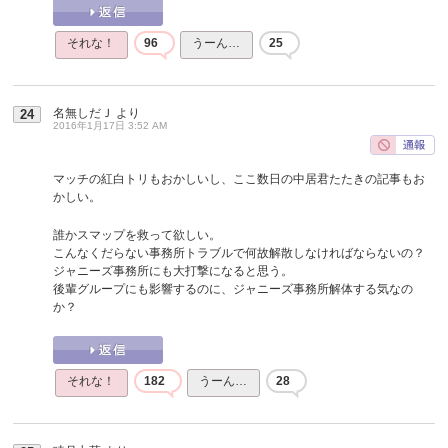
それな！
96
うーん…
25
名無しだＪ
より
24
2016年1月17日 3:52 AM
マッチの紅白トリもおかしいし、ここ数日の中居君たたきの記事もお
かしい。
誰かスマップを救って欲しい。
こんなくだらない事務所トラブルで何故解散しなければならないの？
ジャニーズ事務所にも大打撃になると思う。
後輩グループにも影響するのに、ジャニーズ事務所解体する気なの
か？
それな！
182
うーん…
28