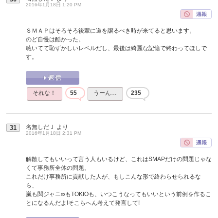
2016年1月18日 1:20 PM
ＳＭＡＰはそろそろ後輩に道を譲るべき時が来てると思います。
のど自慢は酷かった。
聴いてて恥ずかしいレベルだし、最後は綺麗な記憶で終わってほしで
す。
それな！
55
うーん…
235
名無しだＪ
より
31
2016年1月18日 2:31 PM
解散してもいいって言う人もいるけど、これはSMAPだけの問題じゃな
くて事務所全体の問題。
これだけ事務所に貢献した人が、もしこんな形で終わらせられるな
ら、
嵐も関ジャニ∞もTOKIOも、いつこうなってもいいという前例を作るこ
とになるんだよ!そこらへん考えて発言して!