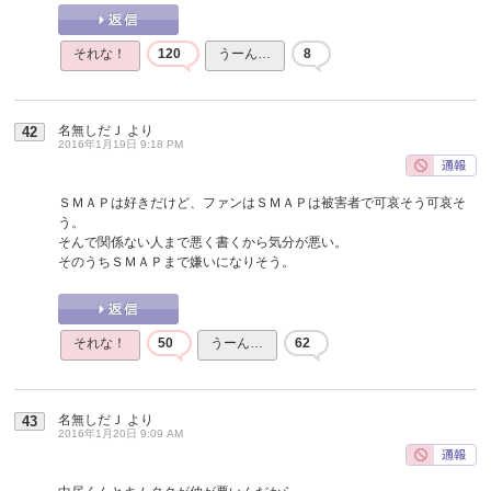
それな！
120
うーん…
8
名無しだＪ
より
42
2016年1月19日 9:18 PM
ＳＭＡＰは好きだけど、ファンはＳＭＡＰは被害者で可哀そう可哀そ
う。
そんで関係ない人まで悪く書くから気分が悪い。
そのうちＳＭＡＰまで嫌いになりそう。
それな！
50
うーん…
62
名無しだＪ
より
43
2016年1月20日 9:09 AM