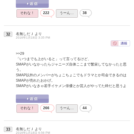
それな！
222
うーん…
38
名無しだＪ
より
32
2016年1月18日 3:35 PM
>>29
「いつまでも上がいると」って言ってるけど、
SMAPがいなかったらジャニーズ自体ここまで繁栄してなかったと思
う。
SMAP以外のメンバーがちょこちょこでもドラマとか司会できるのは
SMAPが売れたおかげ。
SMAPがいなきゃ若手イケメン俳優とか芸人がやってた枠だと思うよ
それな！
266
うーん…
44
名無しだＪ
より
33
2016年1月18日 6:56 PM