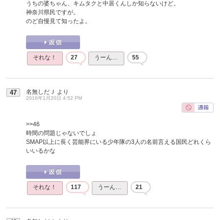
うちの婆ちゃん、キムタクと中居くんしか知らないけど。
神奈川県民ですが。
のど自慢見て知ったよ。
それな！
27
うーん…
55
名無しだＪ
より
47
2016年1月20日 4:52 PM
>>46
時間の問題じゃないでしょ
SMAP以上に長く芸能界にいる少年隊の3人の名前言える国民どれくら
いいるかな
それな！
117
うーん…
21