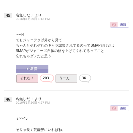
名無しだＪ
より
45
2016年1月20日 1:43 PM
>>44
でもジャニヲタ以外から見て
ちゃんとそれぞれのキャラ認知されてるのってSMAPだけだよ
SMAPがジャニーズ自体の格を上げてくれてるってこと
忘れちゃダメだと思う
それな！
203
うーん…
36
名無しだＪ
より
46
2016年1月20日 4:27 PM
ｓ
>>45
そりゃ長く芸能界にいればね。