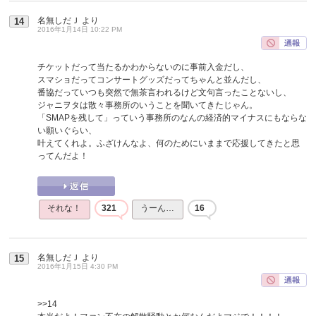
名無しだＪ
より
14
2016年1月14日 10:22 PM
チケットだって当たるかわからないのに事前入金だし、
スマショだってコンサートグッズだってちゃんと並んだし、
番協だっていつも突然で無茶言われるけど文句言ったことないし、
ジャニヲタは散々事務所のいうことを聞いてきたじゃん。
「SMAPを残して」っていう事務所のなんの経済的マイナスにもならな
い願いぐらい、
叶えてくれよ。ふざけんなよ、何のためにいままで応援してきたと思
ってんだよ！
それな！
321
うーん…
16
名無しだＪ
より
15
2016年1月15日 4:30 PM
>>14