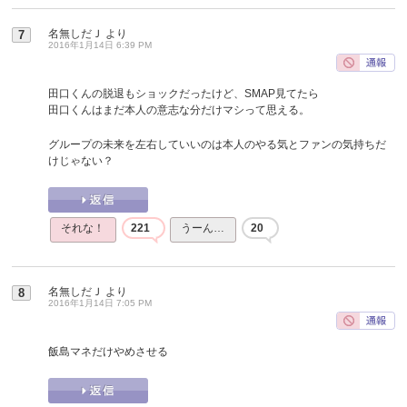
名無しだＪ
より
7
2016年1月14日 6:39 PM
田口くんの脱退もショックだったけど、SMAP見てたら
田口くんはまだ本人の意志な分だけマシって思える。
グループの未来を左右していいのは本人のやる気とファンの気持ちだ
けじゃない？
それな！
221
うーん…
20
名無しだＪ
より
8
2016年1月14日 7:05 PM
飯島マネだけやめさせる