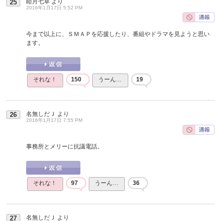
睦月七草
より
25
2016年1月17日 5:52 PM
今まで以上に、ＳＭＡＰを応援したり、番組やドラマを見ようと思い
ます。
それな！
150
うーん…
19
名無しだＪ
より
26
2016年1月17日 7:55 PM
事務所とメリーに抗議電話。
それな！
97
うーん…
36
名無しだＪ
より
27