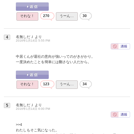
それな！
270
うーん…
30
名無しだＪ
より
4
2016年1月14日 5:55 PM
中居くんが退社の意向が強いってのがきがかり。
一度決めたことを簡単には翻さない人だから。
それな！
123
うーん…
34
名無しだＪ
より
5
2016年1月14日 6:00 PM
>>4
わたしもそこ気になった。