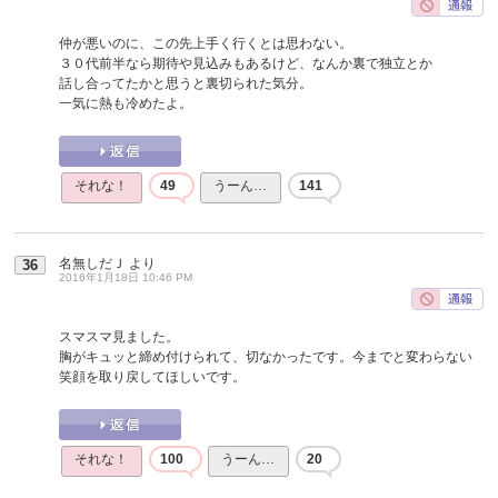
仲が悪いのに、この先上手く行くとは思わない。
３０代前半なら期待や見込みもあるけど、なんか裏で独立とか
話し合ってたかと思うと裏切られた気分。
一気に熱も冷めたよ。
それな！
49
うーん…
141
名無しだＪ
より
36
2016年1月18日 10:46 PM
スマスマ見ました。
胸がキュッと締め付けられて、切なかったです。今までと変わらない
笑顔を取り戻してほしいです。
それな！
100
うーん…
20