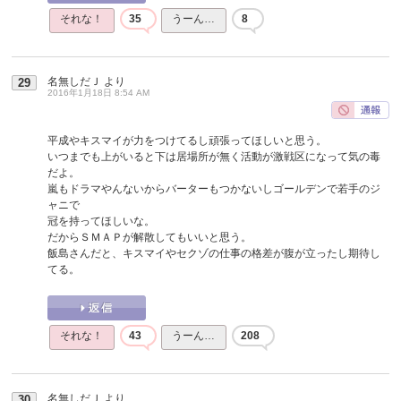
それな！
35
うーん…
8
名無しだＪ
より
29
2016年1月18日 8:54 AM
平成やキスマイが力をつけてるし頑張ってほしいと思う。
いつまでも上がいると下は居場所が無く活動が激戦区になって気の毒
だよ。
嵐もドラマやんないからバーターもつかないしゴールデンで若手のジ
ャニで
冠を持ってほしいな。
だからＳＭＡＰが解散してもいいと思う。
飯島さんだと、キスマイやセクゾの仕事の格差が腹が立ったし期待し
てる。
それな！
43
うーん…
208
名無しだＪ
より
30