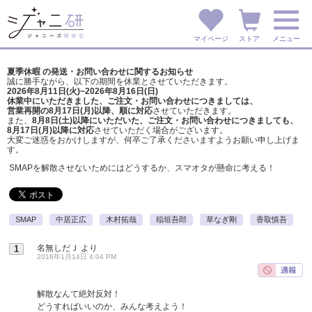
マイページ
ストア
メニュー
夏季休暇 の発送・お問い合わせに関するお知らせ
誠に勝手ながら、以下の期間を休業とさせていただきます。
2026年8月11日(火)~2026年8月16日(日)
休業中にいただきました、ご注文・お問い合わせにつきましては、
営業再開の8月17日(月)以降、順に対応
させていただきます。
また、
8月8日(土)以降にいただいた、ご注文・
お問い合わせにつきましても、
8月17日(月)以降に対応
させていただく場合がございます。
大変ご迷惑をおかけしますが、
何卒ご了承くださいますようお願い申し上げま
す。
SMAPを解散させないためにはどうするか、スマオタが懸命に考える！
SMAP
中居正広
木村拓哉
稲垣吾郎
草なぎ剛
香取慎吾
名無しだＪ
より
1
2016年1月14日 4:04 PM
解散なんて絶対反対！
どうすればいいのか、みんな考えよう！