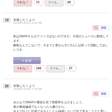
それな！
72
うーん…
40
名無しだＪ
より
19
2016年1月15日 9:20 PM
私はSMAPさんのファンではないのですが、今回のニュースに動揺して
ます。
解散なんてしないで、今までと変わらずに5人には笑って活動してほし
いです。
それな！
168
うーん…
27
名無しだＪ
より
20
2016年1月16日 7:28 AM
みんなでSMAPの番組を見て視聴率を上げましょう。
春の番組編成でなくなったら嫌だから。
今まで以上に応援できるとしたら録画しないで生で見ることだと思い