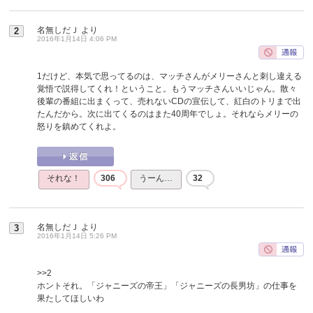
名無しだＪ
より
2
2016年1月14日 4:06 PM
1だけど、本気で思ってるのは、マッチさんがメリーさんと刺し違える
覚悟で説得してくれ！ということ。もうマッチさんいいじゃん。散々
後輩の番組に出まくって、売れないCDの宣伝して、紅白のトリまで出
たんだから。次に出てくるのはまた40周年でしょ。それならメリーの
怒りを鎮めてくれよ。
それな！
306
うーん…
32
名無しだＪ
より
3
2016年1月14日 5:26 PM
>>2
ホントそれ。「ジャニーズの帝王」「ジャニーズの長男坊」の仕事を
果たしてほしいわ