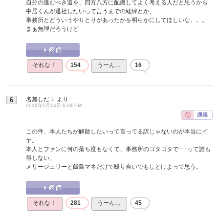
自分の進むべき道を、四方八方に配慮してよく考える人だと思うから
中居くんが退社したいって言うまでの経緯とか、
事務所とどういうやりとりがあったかを明らかにしてほしいな。。。
まぁ無理だろうけど
それな！
154
うーん…
16
名無しだＪ
より
6
2016年1月14日 6:04 PM
この件、本人たちが解散したいって言ってる訳じゃないのが本当にイ
ヤ。
本人とファンに何の落ち度もなくて、事務所のゴタゴタで･･･って誰も
得しない。
メリージュリーと飯島マネだけで殴り合いでもしとけよって思う。
それな！
281
うーん…
45