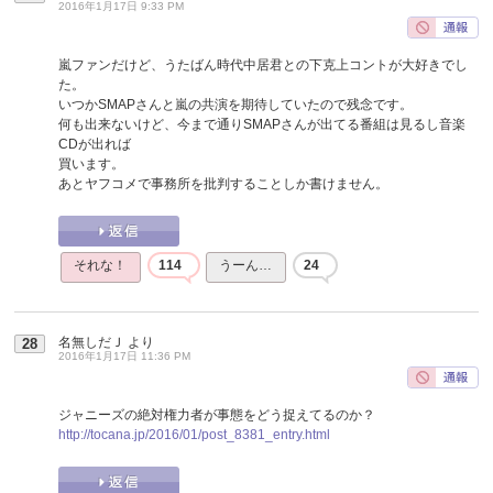
2016年1月17日 9:33 PM
嵐ファンだけど、うたばん時代中居君との下克上コントが大好きでし
た。
いつかSMAPさんと嵐の共演を期待していたので残念です。
何も出来ないけど、今まで通りSMAPさんが出てる番組は見るし音楽
CDが出れば
買います。
あとヤフコメで事務所を批判することしか書けません。
それな！
114
うーん…
24
名無しだＪ
より
28
2016年1月17日 11:36 PM
ジャニーズの絶対権力者が事態をどう捉えてるのか？
http://tocana.jp/2016/01/post_8381_entry.html