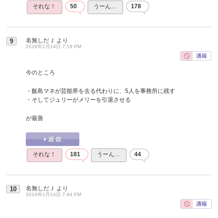
それな！
50
うーん…
178
名無しだＪ
より
9
2016年1月14日 7:18 PM
今のところ
・飯島マネが芸能界を去る代わりに、5人を事務所に残す
・そしてジュリーがメリーを引退させる
が最善
それな！
181
うーん…
44
名無しだＪ
より
10
2016年1月14日 7:44 PM