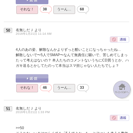
それな！
38
うーん…
68
名無しだＪ
より
50
2016年1月21日 11:14 AM
4人のあの姿、解散なんかよりずっと酷いことになっちゃったね…
解散しないで〜5人でSMAP〜なんて無責任に騒いで、苦しめてしまっ
たって考えはないの？ 本人たちのコメントないうちにCD買うとか、ハ
ガキ送るとかしてたのって本当はスマ担じゃない人たちでしょ？
それな！
46
うーん…
33
名無しだＪ
より
51
2016年1月21日 1:33 PM
>>50