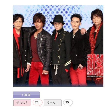
それな！
74
うーん…
35