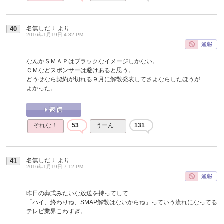
名無しだＪ
より
40
2016年1月19日 4:32 PM
なんかＳＭＡＰはブラックなイメージしかない。
ＣＭなどスポンサーは避けあると思う。
どうせなら契約が切れる９月に解散発表してさよならしたほうが
よかった。
それな！
53
うーん…
131
名無しだＪ
より
41
2016年1月19日 7:12 PM
昨日の葬式みたいな放送を持ってして
「ハイ、終わりね、SMAP解散はないからね」っていう流れになってる
テレビ業界こわすぎ。