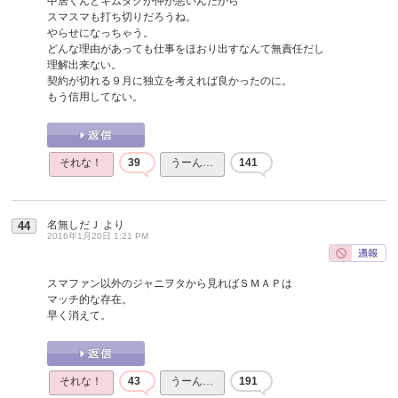
中居くんとキムタクが仲が悪いんだから
スマスマも打ち切りだろうね。
やらせになっちゃう。
どんな理由があっても仕事をほおり出すなんて無責任だし
理解出来ない。
契約が切れる９月に独立を考えれば良かったのに。
もう信用してない。
それな！
39
うーん…
141
名無しだＪ
より
44
2016年1月20日 1:21 PM
スマファン以外のジャニヲタから見ればＳＭＡＰは
マッチ的な存在。
早く消えて。
それな！
43
うーん…
191