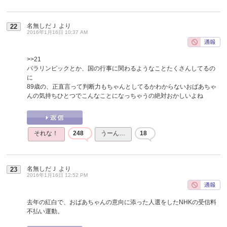
名無しだＪ
より
22
2016年1月16日 10:37 AM
>>21
パラリンピックとか、国の行事に関わるようなことたくさんしてるの
に
89歳の、正直言って判断力もちゃんとしてるかわからないおばあちゃ
んの気持ちひとつでこんなことになっちゃうの絶対おかしいよね
それな！
248
うーん…
18
名無しだＪ
より
23
2016年1月16日 12:52 PM
去年の紅白で、おばあちゃんの意向に添った人選をしたNHKの受信料
不払い運動。